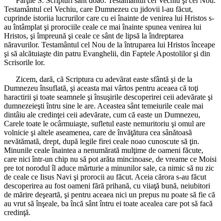
Părţile S. Scripturi sânt doao: Testamântul cel Vechiu şi cel Nou.
Testamântul cel Vechiu, care Dumnezeu cu jidovii l-au făcut,
cuprinde istoriia lucrurilor care cu ei înainte de venirea lui Hristos s-
au întâmplat şi prorociile ceale ce mai înainte spunea venirea lui
Hristos, şi împreună şi ceale ce sânt de lipsă la îndreptarea
năravurilor. Testamântul cel Nou de la întruparea lui Hristos înceape
şi să alcătuiaşte din patru Evanghelii, din Faptele Apostolilor şi din
Scrisorile lor.
Zicem, dară, că Scriptura cu adevărat easte sfântă şi de la
Dumnezeu însuflată, şi aceasta mai vârtos pentru aceaea că toţi
haractirii şi toate seamnele şi însuşirile descoperirei ceii adevărate şi
dumnezeieşti întru sine le are. Aceastea sânt temeiurile ceale mai
dintâiu ale credinţei ceii adevărate, cum că easte un Dumnezeu,
Carele toate le ocârmuiaşte, sufletul easte nemuritoriu şi omul are
volnicie şi altele aseamenea, care de învăţătura cea sânătoasă
nevătămată, drept, după legile firei ceale noao cunoscute să ţin.
Minunile ceale înaintea a nenumărată mulţime de oameni făcute,
care nici într-un chip nu să pot arăta mincinoase, de vreame ce Moisi
pre tot norodul îl aduce mărturie a minunilor sale, ca nimic să nu zic
de ceale ce Iisus Navi şi prorocii au făcut. Aceia cărora s-au făcut
descoperirea au fost oameni fără prihană, cu viiaţă bună, neiubitori
de mărire deşeartă, şi pentru aceaea nici un prepus nu poate să fie că
au vrut să înşeale, ba încă sânt întru ei toate acealea care pot să facă
credinţă.