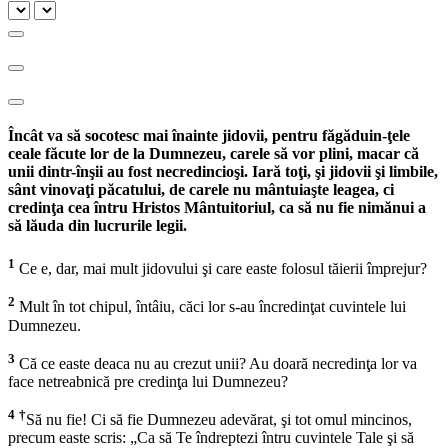
Încât va să socotesc mai înainte jidovii, pentru făgăduin-ţele
ceale făcute lor de la Dumnezeu, carele să vor plini, macar că
unii dintr-înşii au fost necredincioşi. Iară toţi, şi jidovii şi limbile,
sânt vinovaţi păcatului, de carele nu mântuiaşte leagea, ci
credinţa cea întru Hristos Mântuitoriul, ca să nu fie nimănui a
să lăuda din lucrurile legii.
1
Ce e, dar, mai mult jidovului şi care easte folosul tăierii împrejur?
2
Mult în tot chipul, întâiu, căci lor s-au încredinţat cuvintele lui
Dumnezeu.
3
Că ce easte deaca nu au crezut unii? Au doară necredinţa lor va
face netreabnică pre credinţa lui Dumnezeu?
4
†
Să nu fie! Ci să fie Dumnezeu adevărat, şi tot omul mincinos,
precum easte scris: „Ca să Te îndreptezi întru cuvintele Tale şi să