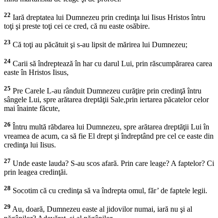
22
Iară dreptatea lui Dumnezeu prin credinţa lui Iisus Hristos întru
toţi şi preste toţi cei ce cred, că nu easte osăbire.
23
Că toţi au păcătuit şi s-au lipsit de mărirea lui Dumnezeu;
24
Carii să îndreptează în har cu darul Lui, prin răscumpărarea carea
easte în Hristos Iisus,
25
Pre Carele L-au rânduit Dumnezeu curăţire prin credinţă întru
sângele Lui, spre arătarea dreptăţii Sale,prin iertarea păcatelor celor
mai înainte făcute,
26
Întru multă răbdarea lui Dumnezeu, spre arătarea dreptăţii Lui în
vreamea de acum, ca să fie El drept şi îndreptând pre cel ce easte din
credinţa lui Iisus.
27
Unde easte lauda? S-au scos afară. Prin care leage? A faptelor? Ci
prin leagea credinţăi.
28
Socotim că cu credinţa să va îndrepta omul, făr’ de faptele legii.
29
Au, doară, Dumnezeu easte al jidovilor numai, iară nu şi al