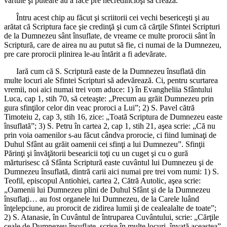
vârtute şi puteare au a face pre necredincioşi să crează.
Întru acest chip au făcut şi scriitorii cei vechi besericeşti şi au
arătat că Scriptura face şie credinţă şi cum că cărţile Sfintei Scripturi
de la Dumnezeu sânt însuflate, de vreame ce multe prorocii sânt în
Scriptură, care de airea nu au putut să fie, ci numai de la Dumnezeu,
pre care prorocii plinirea le-au întărit a fi adevărate.
Iară cum că S. Scriptură easte de la Dumnezeu însuflată din
multe locuri ale Sfintei Scripturi să adevărează. Ci, pentru scurtarea
vremii, noi aici numai trei vom aduce: 1) în Evangheliia Sfântului
Luca, cap 1, stih 70, să ceteaşte: „Precum au grăit Dumnezeu prin
gura sfinţilor celor din veac proroci a Lui”; 2) S. Pavel cătră
Timoteiu 2, cap 3, stih 16, zice: „Toată Scriptura de Dumnezeu easte
însuflată”; 3) S. Petru în cartea 2, cap 1, stih 21, aşea scrie: „Că nu
prin voia oamenilor s-au făcut cândva prorocie, ci fiind luminaţi de
Duhul Sfânt au grăit oamenii cei sfinţi a lui Dumnezeu”. Sfinţii
Părinţi şi învăţătorii besearicii toţi cu un cuget şi cu o gură
mărturisesc că Sfânta Scriptură easte cuvântul lui Dumnezeu şi de
Dumnezeu însuflată, dintră carii aici numai pre trei vom numi: 1) S.
Teofil, episcopul Antiohiei, cartea 2, Cătră Autolic, aşea scrie:
„Oamenii lui Dumnezeu plini de Duhul Sfânt şi de la Dumnezeu
însuflaţi… au fost organele lui Dumnezeu, de la Carele luând
înţelepciune, au prorocit de zidirea lumii şi de cealealalte de toate”;
2) S. Atanasie, în Cuvântul de întruparea Cuvântului, scrie: „Cărţile
ceale de Dumnezeu însuflate, scrise în multe locuri, învaţă aceastea”.