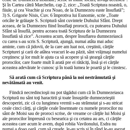
Şi în Cartea cătră Marchelin, cap 2, zice: „Toată Scriptura noastră, o,
fiiule, şi cea Veachie şi cea Noao, de la Dumnezeu easte însuflată”;
3) S. Grigorie Nisis, Cuv. 6 împrotiva lui Eunomie, scrie „Toate
oricâte le grăiaşte S. Scriptură sânt cuvintele Duhului Sfânt. Drept
aceaea, de la Dumnezeu fiind însuflaţi prorocii, cu putearea Duhului
Sfânt să însuflă, pentru aceaea toată Scriptura de la Dumnezeu
însuflată să zice”. Aceastea acum, despre însuflarea dumnezeiască
cu carea s-au scris S. Scriptură, ajungă, numai atâta mai aduc
aminte, cum că jidovii, de la care am luat noi, creştinii, cărţile
Scripturei şi carii de atâtea veacuri le-au păzit, sânt vrăjmaşi numelui
creştinesc şi lor mult le ajuta ca să acopere şi să şteargă cărţile
prorocilor, care foarte mult îi arată pre ei rătăciţi, însă şi ei cărţile
aceastea adevărate le cunosc şi în toată lumea le poartă şi le cinstesc.
Să arată cum că Scriptura până la noi nestrămutată şi
nevătămată au venit.
Fiindcă necredincioşii nu pot tăgădui cum că în Dumnezeiasca
Scriptură nu sânt toţi haractirii şi toate însuşirile dumnezeieştii
descoperiri, zic că cu lungimea vremii s-au strămutat şi s-au stricat
ceale cinci cărţi, şi cărţile ceale însemnate cu numele prorocilor nu
sânt de Moisi sau de proroci scrise, de vreame ce cărţile lui Moisi şi
ale prorocilor împreună cu besearica şi cu cetatea au ars, ci cărţile
aceastea care acum le avem, după robiia Vavilonului, Esdra nu
numai a doao oară, cum să creade, le-au scris şi în rând le-au aşezat,