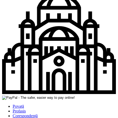
Povață
Profasis
Corespondență