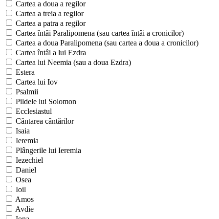
Cartea a doua a regilor
Cartea a treia a regilor
Cartea a patra a regilor
Cartea întâi Paralipomena (sau cartea întâi a cronicilor)
Cartea a doua Paralipomena (sau cartea a doua a cronicilor)
Cartea întâi a lui Ezdra
Cartea lui Neemia (sau a doua Ezdra)
Estera
Cartea lui Iov
Psalmii
Pildele lui Solomon
Ecclesiastul
Cântarea cântărilor
Isaia
Ieremia
Plângerile lui Ieremia
Iezechiel
Daniel
Osea
Ioil
Amos
Avdie
Iona