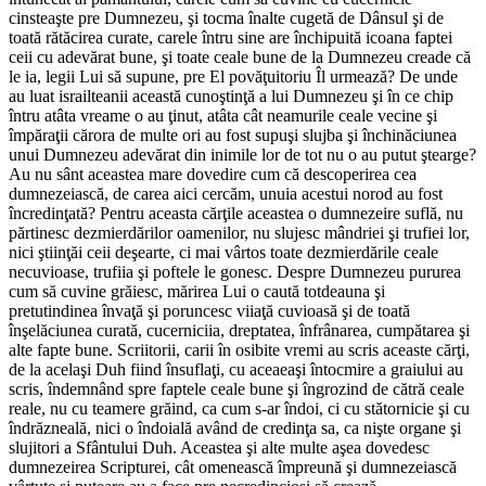
cinsteaşte pre Dumnezeu, şi tocma înalte cugetă de Dânsul şi de
toată rătăcirea curate, carele întru sine are închipuită icoana faptei
ceii cu adevărat bune, şi toate ceale bune de la Dumnezeu creade că
le ia, legii Lui să supune, pre El povăţuitoriu Îl urmează? De unde
au luat israilteanii această cunoştinţă a lui Dumnezeu şi în ce chip
întru atâta vreame o au ţinut, atâta cât neamurile ceale vecine şi
împăraţii cărora de multe ori au fost supuşi slujba şi închinăciunea
unui Dumnezeu adevărat din inimile lor de tot nu o au putut ştearge?
Au nu sânt aceastea mare dovedire cum că descoperirea cea
dumnezeiască, de carea aici cercăm, unuia acestui norod au fost
încredinţată? Pentru aceasta cărţile aceastea o dumnezeire suflă, nu
părtinesc dezmierdărilor oamenilor, nu slujesc mândriei şi trufiei lor,
nici ştiinţăi ceii deşearte, ci mai vârtos toate dezmierdările ceale
necuvioase, trufiia şi poftele le gonesc. Despre Dumnezeu pururea
cum să cuvine grăiesc, mărirea Lui o caută totdeauna şi
pretutindinea învaţă şi poruncesc viiaţă cuvioasă şi de toată
înşelăciunea curată, cucerniciia, dreptatea, înfrânarea, cumpătarea şi
alte fapte bune. Scriitorii, carii în osibite vremi au scris aceaste cărţi,
de la acelaşi Duh fiind însuflaţi, cu aceaeaşi întocmire a graiului au
scris, îndemnând spre faptele ceale bune şi îngrozind de cătră ceale
reale, nu cu teamere grăind, ca cum s-ar îndoi, ci cu stătornicie şi cu
îndrăzneală, nici o îndoială având de credinţa sa, ca nişte organe şi
slujitori a Sfântului Duh. Aceastea şi alte multe aşea dovedesc
dumnezeirea Scripturei, cât omenească împreună şi dumnezeiască