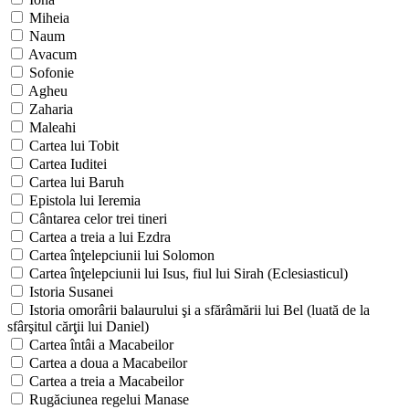
Miheia
Naum
Avacum
Sofonie
Agheu
Zaharia
Maleahi
Cartea lui Tobit
Cartea Iuditei
Cartea lui Baruh
Epistola lui Ieremia
Cântarea celor trei tineri
Cartea a treia a lui Ezdra
Cartea înţelepciunii lui Solomon
Cartea înţelepciunii lui Isus, fiul lui Sirah (Eclesiasticul)
Istoria Susanei
Istoria omorârii balaurului şi a sfărâmării lui Bel (luată de la
sfârşitul cărţii lui Daniel)
Cartea întâi a Macabeilor
Cartea a doua a Macabeilor
Cartea a treia a Macabeilor
Rugăciunea regelui Manase