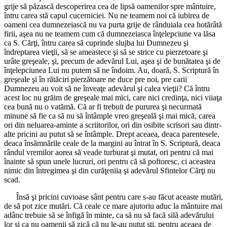
grije să păzască descoperirea cea de lipsă oamenilor spre mântuire,
întru carea stă capul cucerniciei. Nu ne teamem noi că iubirea de
oameni cea dumnezeiască nu va purta grije de rânduiala cea hotărâtă
firii, aşea nu ne teamem cum că dumnezeiasca înţelepciune va lăsa
ca S. Cărţi, întru carea să cuprinde slujba lui Dumnezeu şi
îndreptarea vieţii, să se ameastece şi să se strice cu pierzetoare şi
urâte greşeale, şi, precum de adevărul Lui, aşea şi de bunătatea şi de
înţelepciunea Lui nu putem să ne îndoim. Au, doară, S. Scriptură în
greşeale şi în rătăciri pierzătoare ne duce pre noi, pre carii
Dumnezeu au voit să ne înveaţe adevărul şi calea vieţii? Că întru
acest loc nu grăim de greşeale mai mici, care nici credinţa, nici viiaţa
cea bună nu o vatămă. Că ar fi trebuit de pururea şi necurmată
minune să fie ca să nu să întâmple vreo greşeală şi mai mică, carea
ori din neluarea-aminte a scriitorilor, ori din osibite scrisori sau dintr-
alte pricini au putut să se întâmple. Drept aceaea, deaca parentesele,
deaca însămnările ceale de la margini au întrat în S. Scriptură, deaca
rândul vremilor aorea să veade turburat şi mutat, ori pentru că mai
înainte să spun unele lucruri, ori pentru că să poftoresc, ci aceastea
nimic din întregimea şi din curăţeniia şi adevărul Sfintelor Cărţi nu
scad.
Însă şi pricini cuvioase sânt pentru care s-au făcut aceaste mutări,
de să pot zice mutări. Că ceale ce mare ajutoriu aduc la mântuire mai
adânc trebuie să se înfigă în minte, ca să nu să facă silă adevărului
lor şi ca nu oamenii să zică că nu le-au putut şti, pentru aceaea de