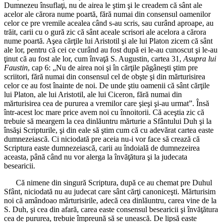
Dumnezeu însuflaţi, nu de airea le ştim şi le creadem că sânt ale
acelor ale cărora nume poartă, fără numai din consensul oamenilor
celor ce pre vremile acealea când s-au scris, sau curând aproape, au
trăit, carii cu o gură zic că sânt aceale scrisori ale acelora a cărora
nume poartă. Aşea cărţile lui Aristotil şi ale lui Platon zicem că sânt
ale lor, pentru că cei ce curând au fost după ei le-au cunoscut şi le-au
ţinut că au fost ale lor, cum învaţă S. Augustin, cartea 31,
Asupra lui
Faustin
, cap 6: „Nu de airea noi şi în cărţile păgâneşti ştim pre
scriitori, fără numai din consensul cel de obşte şi din mărturisirea
celor ce au fost înainte de noi. De unde ştiu oamenii că sânt cărţile
lui Platon, ale lui Aristotil, ale lui Ciceron, fără numai din
mărturisirea cea de pururea a vremilor care şieşi şi-au urmat”. Însă
într-acest loc mare price avem noi cu înnoitorii. Că aceştia zic că
trebuie să meargem la cea dinlăuntru mărturie a Sfântului Duh şi la
însăşi Scripturile, şi din eale să ştim cum că cu adevărat cartea easte
dumnezeiască. Ci niciodată pre aceia nu-i vor face să crează că
Scriptura easte dumnezeiască, carii au îndoială de dumnezeirea
aceasta, până când nu vor alerga la învăţătura şi la judecata
besearicii.
Că nimene din singură Scriptura, după ce au chemat pre Duhul
Sfânt, niciodată nu au judecat care sânt cărţi canoniceşti. Mărturisim
noi că amândoao mărturisirile, adecă cea dinlăuntru, carea vine de la
S. Duh, şi cea din afară, carea easte consensul besearicii şi învăţătura
cea de pururea, trebuie împreună să se unească. De lipsă easte