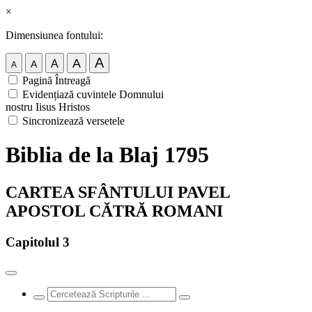
×
Dimensiunea fontului:
A
A
A
A
A
Pagină Întreagă
Evidențiază cuvintele Domnului
nostru Iisus Hristos
Sincronizează versetele
Biblia de la Blaj 1795
CARTEA SFÂNTULUI PAVEL
APOSTOL CĂTRĂ ROMANI
Capitolul 3