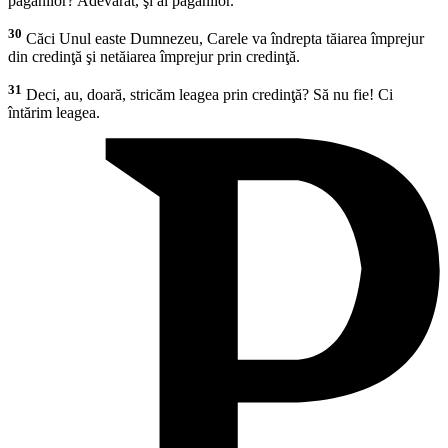
păgânilor? Adevărat, şi al păgânilor.
30
Căci Unul easte Dumnezeu, Carele va îndrepta tăiarea împrejur
din credinţă şi netăiarea împrejur prin credinţă.
31
Deci, au, doară, stricăm leagea prin credinţă? Să nu fie! Ci
întărim leagea.