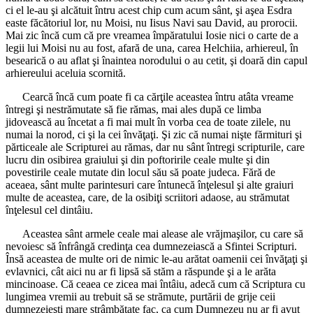
ci el le-au şi alcătuit întru acest chip cum acum sânt, şi aşea Esdra
easte făcătoriul lor, nu Moisi, nu Iisus Navi sau David, au prorocii.
Mai zic încă cum că pre vreamea împăratului Iosie nici o carte de a
legii lui Moisi nu au fost, afară de una, carea Helchiia, arhiereul, în
besearică o au aflat şi înaintea norodului o au cetit, şi doară din capul
arhiereului aceluia scornită.
Cearcă încă cum poate fi ca cărţile aceastea întru atâta vreame
întregi şi nestrămutate să fie rămas, mai ales după ce limba
jidovească au încetat a fi mai mult în vorba cea de toate zilele, nu
numai la norod, ci şi la cei învăţaţi. Şi zic că numai nişte fărmituri şi
părticeale ale Scripturei au rămas, dar nu sânt întregi scripturile, care
lucru din osibirea graiului şi din poftoririle ceale multe şi din
povestirile ceale mutate din locul său să poate judeca. Fără de
aceaea, sânt multe parintesuri care întunecă înţelesul şi alte graiuri
multe de aceastea, care, de la osibiţi scriitori adaose, au strămutat
înţelesul cel dintâiu.
Aceastea sânt armele ceale mai alease ale vrăjmaşilor, cu care să
nevoiesc să înfrângă credinţa cea dumnezeiască a Sfintei Scripturi.
Însă aceastea de multe ori de nimic le-au arătat oamenii cei învăţaţi şi
evlavnici, cât aici nu ar fi lipsă să stăm a răspunde şi a le arăta
mincinoase. Că ceaea ce zicea mai întâiu, adecă cum că Scriptura cu
lungimea vremii au trebuit să se strămute, purtării de grije ceii
dumnezeieşti mare strâmbătate fac, ca cum Dumnezeu nu ar fi avut