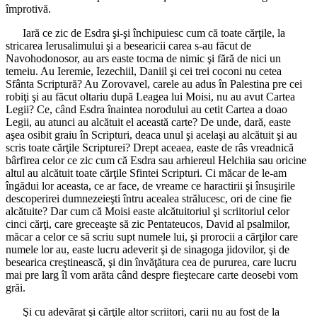
împrotivă.
Iară ce zic de Esdra şi-şi închipuiesc cum că toate cărţile, la
stricarea Ierusalimului şi a besearicii carea s-au făcut de
Navohodonosor, au ars easte tocma de nimic şi fără de nici un
temeiu. Au Ieremie, Iezechiil, Daniil şi cei trei coconi nu cetea
Sfânta Scriptură? Au Zorovavel, carele au adus în Palestina pre cei
robiţi şi au făcut oltariu după Leagea lui Moisi, nu au avut Cartea
Legii? Ce, când Esdra înaintea norodului au cetit Cartea a doao
Legii, au atunci au alcătuit el această carte? De unde, dară, easte
aşea osibit graiu în Scripturi, deaca unul şi acelaşi au alcătuit şi au
scris toate cărţile Scripturei? Drept aceaea, easte de râs vreadnică
bârfirea celor ce zic cum că Esdra sau arhiereul Helchiia sau oricine
altul au alcătuit toate cărţile Sfintei Scripturi. Ci măcar de le-am
îngădui lor aceasta, ce ar face, de vreame ce haractirii şi însuşirile
descoperirei dumnezeieşti întru acealea strălucesc, ori de cine fie
alcătuite? Dar cum că Moisi easte alcătuitoriul şi scriitoriul celor
cinci cărţi, care greceaşte să zic Pentateucos, David al psalmilor,
măcar a celor ce să scriu supt numele lui, şi prorocii a cărţilor care
numele lor au, easte lucru adeverit şi de sinagoga jidovilor, şi de
besearica creştinească, şi din învăţătura cea de pururea, care lucru
mai pre larg îl vom arăta când despre fieştecare carte deosebi vom
grăi.
Şi cu adevărat şi cărţile altor scriitori, carii nu au fost de la