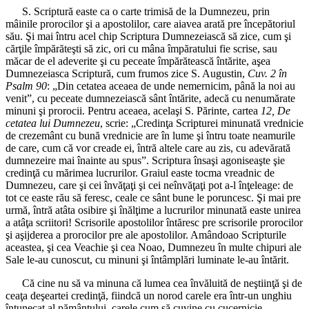
S. Scriptură easte ca o carte trimisă de la Dumnezeu, prin
mâinile prorocilor şi a apostolilor, care aiavea arată pre începătoriul
său. Şi mai întru acel chip Scriptura Dumnezeiască să zice, cum şi
cărţile împărăteşti să zic, ori cu mâna împăratului fie scrise, sau
măcar de el adeverite şi cu peceate împărătească întărite, aşea
Dumnezeiasca Scriptură, cum frumos zice S. Augustin,
Cuv. 2 în
Psalm 90
: „Din cetatea aceaea de unde nemernicim, până la noi au
venit”, cu peceate dumnezeiască sânt întărite, adecă cu nenumărate
minuni şi prorocii. Pentru aceaea, acelaşi S. Părinte, cartea
12, De
cetatea lui Dumnezeu
, scrie: „Credinţa Scripturei minunată vrednicie
de crezemânt cu bună vrednicie are în lume şi întru toate neamurile
de care, cum că vor creade ei, întră altele care au zis, cu adevărată
dumnezeire mai înainte au spus”. Scriptura însaşi agoniseaşte şie
credinţă cu mărimea lucrurilor. Graiul easte tocma vreadnic de
Dumnezeu, care şi cei învăţaţi şi cei neînvăţaţi pot a-l înţeleage: de
tot ce easte rău să feresc, ceale ce sânt bune le poruncesc. Şi mai pre
urmă, întră atâta osibire şi înălţime a lucrurilor minunată easte unirea
a atâţa scriitori! Scrisorile apostolilor întăresc pre scrisorile prorocilor
şi aşijderea a prorocilor pre ale apostolilor. Amândoao Scripturile
aceastea, şi cea Veachie şi cea Noao, Dumnezeu în multe chipuri ale
Sale le-au cunoscut, cu minuni şi întâmplări luminate le-au întărit.
Că cine nu să va minuna că lumea cea învăluită de neştiinţă şi de
ceaţa deşeartei credinţă, fiindcă un norod carele era într-un unghiu
întunecat al pământului, carele cum să cuvine cu cucernicie