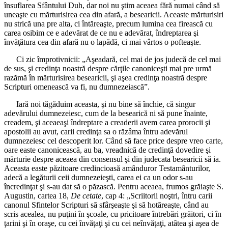
însuflarea Sfântului Duh, dar noi nu ştim aceaea fără numai când să
uneaşte cu mărturisirea cea din afară, a besearicii. Aceaste mărturisiri
nu strică una pre alta, ci întăreaşte, precum lumina cea firească cu
carea osibim ce e adevărat de ce nu e adevărat, îndreptarea şi
învăţătura cea din afară nu o lapădă, ci mai vârtos o pofteaşte.
Ci zic împrotivnicii: „Aşeadară, cel mai de jos judecă de cel mai
de sus, şi credinţa noastră despre cărţile canoniceşti mai pre urmă
razămă în mărturisirea besearicii, şi aşea credinţa noastră despre
Scripturi omenească va fi, nu dumnezeiască”.
Iară noi tăgăduim aceasta, şi nu bine să închie, că singur
adevărului dumnezeiesc, cum de la besearică ni să pune înainte,
creadem, şi aceaeaşi îndreptare a creaderii avem carea prorocii şi
apostolii au avut, carii credinţa sa o răzâma întru adevărul
dumnezeiesc cel descoperit lor. Când să face price despre vreo carte,
oare easte canonicească, au ba, vreadnică de credinţă dovedire şi
mărturie despre aceaea din consensul şi din judecata besearicii să ia.
Aceasta easte păzitoare credincioasă amânduror Testamânturilor,
adecă a legăturii ceii dumnezeieşti, carea ei ca un odor s-au
încredinţat şi s-au dat să o păzască. Pentru aceaea, frumos grăiaşte S.
Augustin, cartea 18,
De cetate
, cap 4: „Scriitorii noştri, întru carii
canonul Sfintelor Scripturi să sfârşeaşte şi să hotăreaşte, când au
scris acealea, nu puţini în şcoale, cu pricitoare întrebări grăitori, ci în
ţarini şi în oraşe, cu cei învăţaţi şi cu cei neînvăţaţi, atâtea şi aşea de