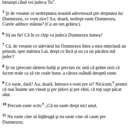
biruieşti când vei judeca Tu”.
5
Şi de vreame ce nedreptatea noastră adeverează pre dreptatea lui
Dumnezeu, ce vom zice? Au, doară, nedrept easte Dumnezeu,
Carele adduce mâniia? (Ca un om grăiesc).
6
Să nu fie! Că în ce chip va judeca Dumnezeu lumea?
7
Că, de vreame ce adevărul lui Dumnezeu întru a mea minciună au
prisosit, spre mărirea Lui, drept ce încă şi eu ca un păcătos mă
judec?
8
Şi nu (precum sântem huliţi şi precum zic unii că grăim noi) că
facem reale ca să vie ceale bune, a cărora osândă dreaptă easte.
9
†
Ce easte, dară? Au, doară, întreace-i-vom pre ei? Nicicum,
pentru
că mai înainte am vinuit şi pre jidovi şi pre elini, că toţi supt păcat
sânt.
10
†
Precum easte scris:
„Că nu easte drept nici unul,
11
Nu easte cine să înţăleagă şi nu easte cine să caute pre
Dumnezeu;