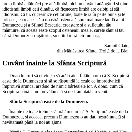
pre o limbă a tălmăci pre altă limbă, nici un cuvânt adăogând şi ţiind
idiotismii limbii ceii dintâiu, că fieştecare limbă are osibiţi ai săi
idiotismi. Ci tu, cucearnice cetitoriule, toate le ia în parte bună şi te
foloseaşte cu această a noastră osteneală spre mai mare laudă a lui
Dumnezeu şi a Sfintei Besearici creaştere şi a sufletului tău
mântuire, că acesta easte scopul ostenealii meale, carele sânt al tău
cătră Dumnezeu rugătoriu, smeritul întră ieromonaşi,
Samuil Clain,
din Mănăstirea Sfintei Troiţă de la Blaj.
Cuvânt înainte la Sfânta Scriptură
Doao lucruri să cuvine a să arăta aici. Întâiu, cum că S. Scriptură
easte de la Dumnezeu şi să se răspundă la ceale ce împrotivnicii
împrotivă aruncă, arătând de nimic bârfealele lor. A doao, cum că
Scriptura până la noi nevătămată şi nestrămutată au venit.
Sfânta Scriptură easte de la Dumnezeu.
Înainte de toate trebuie să arătăm cum că S. Scriptură easte de la
Dumnezeu, şi aceaea, precum Dumnezeu o au dat, nestrămutată şi
nevătămată până la noi au ajuns.