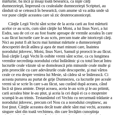
mărturiie, ba încă şi însaşi toată besearica, ca nişte cărţi
dumnezeieşti, împreună cu cealealalte dumnezeieşti Scripturi, au
rânduit să se cetească în besearică, cum anume să va arăta unde să
vor pune cărţile aceastea care să zic deuterocanoniceşti.
Cărţile Legii Vechi sânt scrise de la aceia carii au fost mărturii
acelor ce au scris, cum sânt cărţile lui Moisi, a lui Iisus Navi, a lui
Esdra, sau de cei ce au fost foarte aproape de vremile acealea în care
s-au făcut lucrurile care le-au scris, precum toate alte istoriceşti cărţi.
Nici au putut fi alt lucru mai luminat mărturie a dumnezeieştii
descoperiri decât atâtea şi aşea de mari minuni care, înaintea
norodului jidovesc, Moisi, Iisus Navi, Samuil şi prorocii le-au făcut.
Însă cărţile Legii Vechi în osibite vremi sânt scrise, ca cu lungimea
vremilor necredinţa norodului celui îndărătnic şi cu totul înecat întru
lucrurile ceale văzute să se domolească prin minunile ceale multe şi
prin prorociile cu care adevărurile ceale descoperite, şi mai vârtos
ceale ce era despre venirea lui Mesie, să cădea să se întărească. Ci
aceasta pururea au purtat de grije Dumnezeu, ca lucrurile pre aceale
vremi să se scrie în care s-au făcut, sau curând după aceaea, când
încă să ţinea aminte. Drept aceaea, aceia le-au scris şi le-au priimit,
carii acealea bine le-au ştiut, şi aceia la cei după ei ca o moştenire
scumpă le-au trimis. Testamântul cel Vechiu cu necurmată trădanie a
norodului jidovesc, precum cel Nou cu a norodului creştinesc, au
fost ţinut. Cărţile aceastea decât toate altele sânt mai vechi, aceastea
singure sânt din toată vechimea, din care învăţăm cunoştinţa