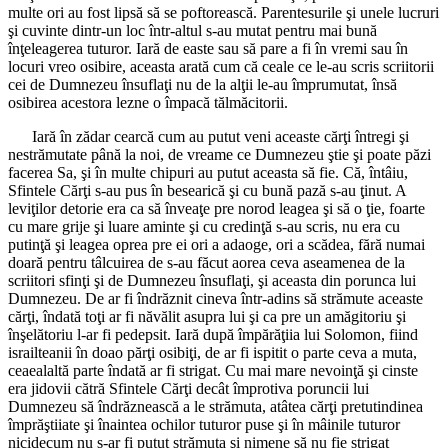
multe ori au fost lipsă să se poftorească. Parentesurile şi unele lucruri
şi cuvinte dintr-un loc într-altul s-au mutat pentru mai bună
înţeleagerea tuturor. Iară de easte sau să pare a fi în vremi sau în
locuri vreo osibire, aceasta arată cum că ceale ce le-au scris scriitorii
cei de Dumnezeu însuflaţi nu de la alţii le-au împrumutat, însă
osibirea acestora lezne o împacă tălmăcitorii.
Iară în zădar cearcă cum au putut veni aceaste cărţi întregi şi
nestrămutate până la noi, de vreame ce Dumnezeu ştie şi poate păzi
facerea Sa, şi în multe chipuri au putut aceasta să fie. Că, întâiu,
Sfintele Cărţi s-au pus în besearică şi cu bună pază s-au ţinut. A
leviţilor detorie era ca să înveaţe pre norod leagea şi să o ţie, foarte
cu mare grije şi luare aminte şi cu credinţă s-au scris, nu era cu
putinţă şi leagea oprea pre ei ori a adaoge, ori a scădea, fără numai
doară pentru tâlcuirea de s-au făcut aorea ceva aseamenea de la
scriitori sfinţi şi de Dumnezeu însuflaţi, şi aceasta din porunca lui
Dumnezeu. De ar fi îndrăznit cineva într-adins să strămute aceaste
cărţi, îndată toţi ar fi năvălit asupra lui şi ca pre un amăgitoriu şi
înşelătoriu l-ar fi pedepsit. Iară după împărăţiia lui Solomon, fiind
israilteanii în doao părţi osibiţi, de ar fi ispitit o parte ceva a muta,
ceaealaltă parte îndată ar fi strigat. Cu mai mare nevoinţă şi cinste
era jidovii cătră Sfintele Cărţi decât împrotiva poruncii lui
Dumnezeu să îndrăznească a le strămuta, atâtea cărţi pretutindinea
împrăştiiate şi înaintea ochilor tuturor puse şi în mâinile tuturor
nicidecum nu s-ar fi putut strămuta şi nimene să nu fie strigat