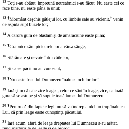
12
Toţi s-au abătut, împreună netreabnici s-au făcut. Nu easte cel ce
face bine, nu easte până la unul;
13
†
†
Mormânt deşchis gâtlejul lor, cu limbile sale au viclenit,
venin
de aspidă supt buzele lor;
14
A cărora gură de blăstăm şi de amărăciune easte plină;
15
†
Grabnice sânt picioarele lor a vărsa sânge;
16
Sfărâmare şi nevoie întru căile lor;
17
Şi calea păcii nu au cunoscut;
18
†
Nu easte frica lui Dumnezeu înaintea ochilor lor”.
19
Iară ştim că câte zice leagea, celor ce sânt în leage, zice, ca toată
gura să se astupe şi să supuie toată lumea lui Dumnezeu.
20
†
Pentru că din faptele legii nu să va îndrepta nici un trup înaintea
Lui, că prin leage easte cunoştinţa păcatului.
21
Iară acum, afară de leage dreptatea lui Dumnezeu s-au arătat,
fiind mărturisită de leage şi de proroci.