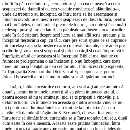
din fir în păr cercându-o şi cernându-o şi cu cea elinească a celor
şeaptezeci de dascali şi cu cea veachie românească alăturându-o,
unde au trebuit o au îndreptat, ca întru toate să fie aseamenea şi
întocma izvodului elinesc a celor şeaptezeci de dascali. Încă, pentru
mai bun înţeles, o au luminat pre unele locuri şi cu note şi însemnări
dedesupt puse şi pre de laturi, cu paraleale sau însemnarea locurilor
unde în S. Scriptură despre acel lucru să mai află scris, precum şi la
începutul fieştecărui cap, cu tâlc, care pre scurt spune ce să cuprinde
întru acelaşi cap, şi la fieştece carte cu cuvânt înainte, care arată pre
scriitoriu şi vreamea şi scoposul şi pricina cărţii şi ceale împrotivă le
împrăştie, afară de aceastea şi la începutul Bibliei mai înainte cu
frumoase prolegomena o au înzăstrat şi o au îmbogăţit, care toate
mare lumină şi învăţătură dau cetitoriului. Întru acest chip isprăvită,
în Tipografiia Seminariului Dieţezan al Episcopiei sale, pentru
folosul besearicii a tot neamul românesc a să tipări au poruncit.
Iară, o, iubite cucearnice cetitoriu, am voit a-ţi aduce aminte că
doară şi acum întru unele locuri ţi să va părea întunecat graiul, ci
pentru aceaea să nu te sminteşti, nici să te pripeşti a vinovăţi şi a
defăima lucrul, că întunecarea aceasta şi dintru aceasta vine, că noi
nici pentru mai luminat înţeles am vrut de la noi nici măcar un
cuvânt cât de mic să băgăm în S. Scriptură, ci ne-au fost voia ca
întru toate să rămâie întru curăţeniia sa şi întru tot adevărul său, după
cum easte în cea elinească. Aceasta easte pricina întunecării întru
unele locuri, că foarte anevoie easte luminat şi cu chiiar înţeles de