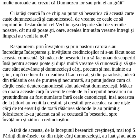
multe noroade au crezut că Dumnezeu lor sau prin ei au grăit”.
Ci iarăşi cearcă în ce chip au putut şti besearica că această carte
easte dumnezeiască şi canonicească, de vreame ce ceale ce să
cuprind în Testamântul cel Vechiu aşea departe sânt de vremile
noastre, cât nu să poate şti, oare, acealea într-atâta vreame întregi şi
limpezi au venit la noi?
Răspundem: prin învăţătorii şi prin păstorii cărora s-au
încredinţat îndreptarea şi învăţătura credincioşilor ni s-au făcut noao
aceasta cunoscută. Şi măcar de besearicii nu să fac noao descoperiri,
însă pentru aceaea poate şi după multă vreame să cunoască şi să ştie
care sânt adevărate şi dumnezeieşti cărţi, precum şi mai înainte au
ştiut, după ce lucrul cu deadinsul l-au cercat, şi din paradosis, adecă
din trădaniia cea de pururea şi necurmată, au putut judeca cum că
cărţile ceale deuterocanoniceşti sânt adevărat dumnezeieşti. Măcar
că doară aceaste cărţi în vremile ceale de la începutul besearicii nu
pretutindinea au fost numărate întră ceale canoniceşti, însă aceastea
de la jidovi au venit la creştini, şi creştinii pre acealea ca pre nişte
cărţi de tot eresul şi de toată rătăcirea slobode le-au priimit şi
folositoare le-au judecat ca să se cetească în besearici, spre
învăţătura şi zidirea credincioşilor.
Afară de aceasta, de la începutul besearicii creştineşti, mai toţi S.
Părinţi dintr-însele, ca din nişte cărţi dumnezeieşti, au luat şi au adus