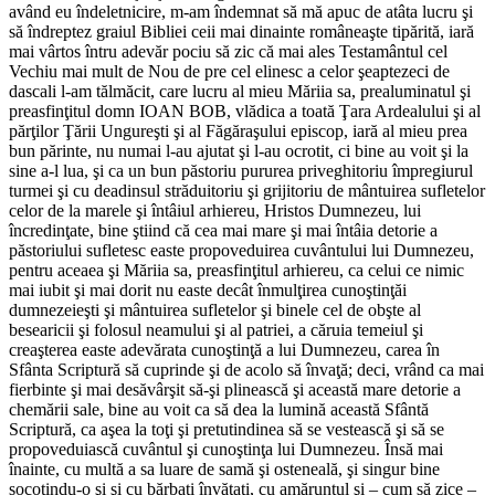
având eu îndeletnicire, m-am îndemnat să mă apuc de atâta lucru şi
să îndreptez graiul Bibliei ceii mai dinainte româneaşte tipărită, iară
mai vârtos întru adevăr pociu să zic că mai ales Testamântul cel
Vechiu mai mult de Nou de pre cel elinesc a celor şeaptezeci de
dascali l-am tălmăcit, care lucru al mieu Măriia sa, prealuminatul şi
preasfinţitul domn IOAN BOB, vlădica a toată Ţara Ardealului şi al
părţilor Ţării Ungureşti şi al Făgăraşului episcop, iară al mieu prea
bun părinte, nu numai l-au ajutat şi l-au ocrotit, ci bine au voit şi la
sine a-l lua, şi ca un bun păstoriu pururea priveghitoriu împregiurul
turmei şi cu deadinsul străduitoriu şi grijitoriu de mântuirea sufletelor
celor de la marele şi întâiul arhiereu, Hristos Dumnezeu, lui
încredinţate, bine ştiind că cea mai mare şi mai întâia detorie a
păstoriului sufletesc easte propoveduirea cuvântului lui Dumnezeu,
pentru aceaea şi Măriia sa, preasfinţitul arhiereu, ca celui ce nimic
mai iubit şi mai dorit nu easte decât înmulţirea cunoştinţăi
dumnezeieşti şi mântuirea sufletelor şi binele cel de obşte al
besearicii şi folosul neamului şi al patriei, a căruia temeiul şi
creaşterea easte adevărata cunoştinţă a lui Dumnezeu, carea în
Sfânta Scriptură să cuprinde şi de acolo să învaţă; deci, vrând ca mai
fierbinte şi mai desăvârşit să-şi plinească şi această mare detorie a
chemării sale, bine au voit ca să dea la lumină această Sfântă
Scriptură, ca aşea la toţi şi pretutindinea să se vestească şi să se
propoveduiască cuvântul şi cunoştinţa lui Dumnezeu. Însă mai
înainte, cu multă a sa luare de samă şi osteneală, şi singur bine
socotindu-o şi şi cu bărbaţi învăţaţi, cu amăruntul şi – cum să zice –