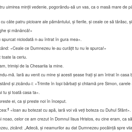
ru uimirea minţii vedenie, pogorându-să un vas, ca o masă mare de pân
câte patru picioare ale pământului, şi fierile, şi ceale ce să târăsc, şi 
nghe şi mănâncă!»
 spurcat niciodată n-au întrat în gura mea».
icând: «Ceale ce Dumnezeu le-au curăţit tu nu le spurca!»
 toate la ceriu.
ram, trimişi de la Chesariia la mine.
du-mă. Iară au venit cu mine şi acesti şease fraţi şi am întrat în casa b
ând şi zicându-i: «Trimite în Iopi bărbaţi şi chiiamă pre Simon, carele 
i tu şi toată casa ta».
este ei, ca şi preste noi în început.
†
cea:
«Ioan au botezat cu apă, iară voi vă veţi boteza cu Duhul Sfânt».
 noao, celor ce am crezut în Domnul Iisus Hristos, eu cine eram, ca 
zeu, zicând: „Adecă, şi neamurilor au dat Dumnezeu pocăinţă spre vii