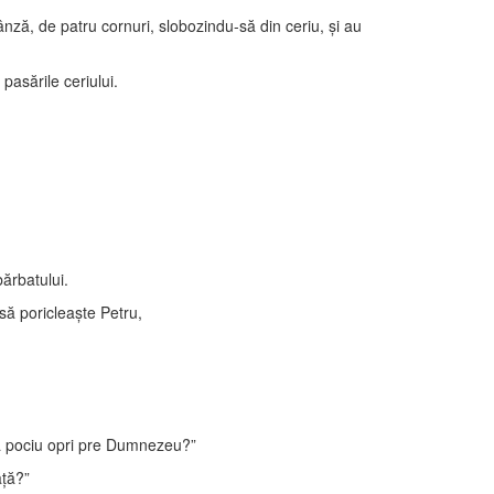
ză, de patru cornuri, slobozindu-să din ceriu, şi au
pasările ceriului.
ărbatului.
să poricleaşte Petru,
să pociu opri pre Dumnezeu?”
aţă?”