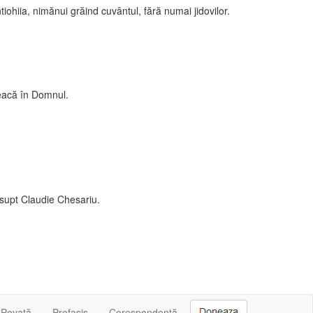
tiohiia, nimănui grăind cuvântul, fără numai jidovilor.
reacă în Domnul.
 supt Claudie Chesariu.
Povață
Profasis
Corespondență