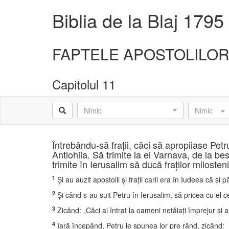
Biblia de la Blaj 1795
FAPTELE APOSTOLILO
Capitolul 11
Nimic
Nimic
Întrebându-să fraţii, căci să apropiiase Pet
Antiohiia. Să trimite la ei Varnava, de la b
trimite în Ierusalim să ducă fraţilor milost
1
Şi au auzit apostolii şi fraţii carii era în Iudeea că şi
2
Şi când s-au suit Petru în Ierusalim, să pricea cu el ce
3
Zicând: „Căci ai întrat la oameni netăiaţi împrejur şi a
4
Iară începând, Petru le spunea lor pre rând, zicând: