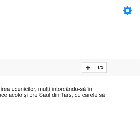
×
D
D
irea ucenicilor, mulţi întorcându-să în
uce acolo şi pre Saul din Tars, cu carele să