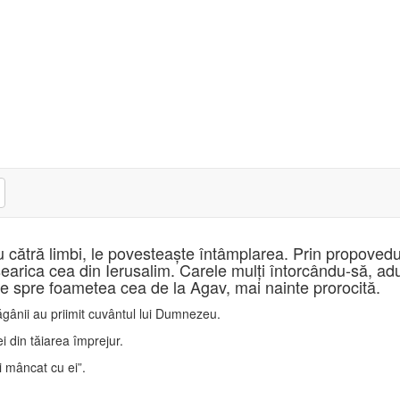
R
ru cătră limbi, le povesteaşte întâmplarea. Prin propovedu
esearica cea din Ierusalim. Carele mulţi întorcându-să, ad
enie spre foametea cea de la Agav, mai nainte prorocită.
 păgânii au priimit cuvântul lui Dumnezeu.
i din tăiarea împrejur.
i mâncat cu ei”.