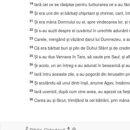
19
Iară cei ce se răsipise pentru turburarea ce s-au făcut
20
Şi era unii din ei bărbaţi chipriiani şi chirinei, carii, 
21
Şi era mâna Domnului cu ei, spre vindecarea lor, şi
22
Şi s-au auzit despre ei cuvântul în urechile adunării 
23
Carele, mergând şi văzând darul lui Dumnezeu, s-au 
24
Că era bărbat bun şi plin de Duhul Sfânt şi de credi
25
Şi s-au dus Varnava în Tars, să caute pre Saul, şi afl
26
Şi acolo, un an întreg s-au adunat în besearică şi au î
27
Iară întru aceaste zile, s-au pogorât din Ierusalim pro
28
Şi sculându-să unul dintr-înşii, anume Agav, însămna
29
Iară ucenicii, după cum cine avea, au aşezat ca fieştec
30
Carea au şi făcut, trimiţând la cei bătrâni, prin mâna 
Biblia Ortodoxă