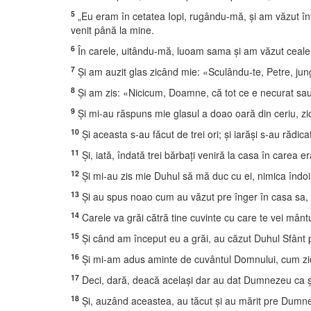
5
„Eu eram în cetatea Iopi, rugându-mă, şi am văzut înt
venit până la mine.
6
În carele, uitându-mă, luoam sama şi am văzut ceale cu 
7
Şi am auzit glas zicând mie: «Sculându-te, Petre, ju
8
Şi am zis: «Nicicum, Doamne, că tot ce e necurat sau
9
Şi mi-au răspuns mie glasul a doao oară din ceriu, z
10
Şi aceasta s-au făcut de trei ori; şi iarăşi s-au rădicat
11
Şi, iată, îndată trei bărbaţi veniră la casa în carea e
12
Şi mi-au zis mie Duhul să mă duc cu ei, nimica îndoin
13
Şi au spus noao cum au văzut pre înger în casa sa, st
14
Carele va grăi cătră tine cuvinte cu care te vei mântu
15
Şi când am început eu a grăi, au căzut Duhul Sfânt pr
16
Şi mi-am adus aminte de cuvântul Domnului, cum zi
17
Deci, dară, deacă acelaşi dar au dat Dumnezeu ca şi
18
Şi, auzând aceastea, au tăcut şi au mărit pre Dumne