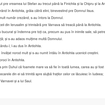
 pre vreamea lui Stefan au trecut până la Finichiia şi la Chipru şi la An
întrând în Antiohiia, grăia cătră elini, binevestind pre Domnul Iisus.
 mult număr crezând, s-au întors la Domnul.
ceii din Ierusalim şi trimisără pre Varnava să treacă până la Antiohiia.
bucurat şi îndemna pre toţi ca, precum au pus în inimile sale, să pet
nţă; şi s-au adaos mulţime multă Domnului.
ându-l, l-au dus în Antiohiia.
nvăţat norod mult şi s-au numit întâiu în Antiohiia ucenicii creştini.
roci în Antiohiia.
 prin Duhul că foamete mare va să fie în toată lumea, carea au şi fost
arele din ei să trimită spre slujbă fraţilor celor ce lăcuiesc în Iudeea;
Varnavei şi a lui Saul.