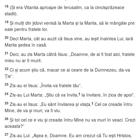
18
(Şi era Vitaniia aproape de Ierusalim, ca la cincisprăzeace
stadii).
19
Şi mulţi din jidovi venisă la Marta şi la Mariia, să le mângâie pre
eale pentru fratele lor.
20
Deci Marta, cât au auzit că Iisus vine, au ieşit înaintea Lui, iară
Mariia şedea în casă.
21
Deci, au zis Marta cătră Iisus: „Doamne, de ai fi fost aici, fratele
mieu nu ar fi murit.
22
Ci şi acum ştiu că, macar ce ai ceare de la Dumnezeu, da-va
Ţie”.
23
Zis-au ei Iisus: „Înviia-va fratele tău”.
24
†
Zis-au Lui Marta: „Ştiu că va înviia,
la înviiare, în zioa de apoi”.
25
†
Zis-au ei Iisus: „Eu sânt înviiarea şi viiaţa.
Cel ce creade întru
Mine, de va şi muri, va fi viu.
26
Şi tot cel ce e viu şi creade întru Mine nu va muri în veaci. Crezi
aceasta?”
27
Zis-au Lui: „Aşea e, Doamne. Eu am crezut că Tu eşti Hristos,