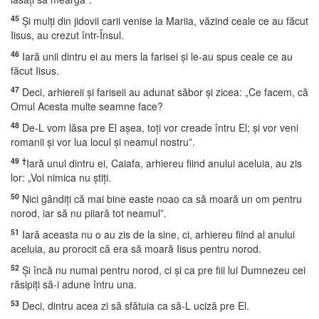
45
Şi mulţi din jidovii carii venise la Mariia, văzind ceale ce au făcut
Iisus, au crezut într-Însul.
46
Iară unii dintru ei au mers la farisei şi le-au spus ceale ce au
făcut Iisus.
47
Deci, arhiereii şi fariseii au adunat săbor şi zicea: „Ce facem, că
Omul Acesta multe seamne face?
48
De-L vom lăsa pre El aşea, toţi vor creade întru El; şi vor veni
romanii şi vor lua locul şi neamul nostru”.
49
†
Iară unul dintru ei, Caiafa, arhiereu fiind anului aceluia, au zis
lor: „Voi nimica nu ştiţi.
50
Nici gândiţi că mai bine easte noao ca să moară un om pentru
norod, iar să nu piiară tot neamul”.
51
Iară aceasta nu o au zis de la sine, ci, arhiereu fiind al anului
aceluia, au prorocit că era să moară Iisus pentru norod.
52
Şi încă nu numai pentru norod, ci şi ca pre fiii lui Dumnezeu cei
răsipiţi să-i adune întru una.
53
Deci, dintru acea zi să sfătuia ca să-L uciză pre El.