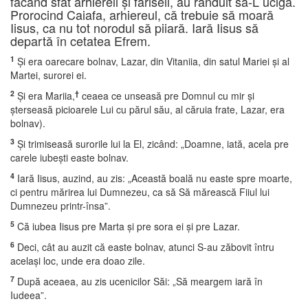
făcând sfat arhiereii şi fariseii, au rânduit să-L ucigă.
Prorocind Caiafa, arhiereul, că trebuie să moară
Iisus, ca nu tot norodul să piiară. Iară Iisus să
departă în cetatea Efrem.
1
Şi era oarecare bolnav, Lazar, din Vitaniia, din satul Mariei şi al
Martei, surorei ei.
2
†
Şi era Mariia,
ceaea ce unseasă pre Domnul cu mir şi
şterseasă picioarele Lui cu părul său, al căruia frate, Lazar, era
bolnav).
3
Şi trimiseasă surorile lui la El, zicând: „Doamne, iată, acela pre
carele iubeşti easte bolnav.
4
Iară Iisus, auzind, au zis: „Această boală nu easte spre moarte,
ci pentru mărirea lui Dumnezeu, ca să Să mărească Fiiul lui
Dumnezeu printr-însa”.
5
Că iubea Iisus pre Marta şi pre sora ei şi pre Lazar.
6
Deci, cât au auzit că easte bolnav, atunci S-au zăbovit întru
acelaşi loc, unde era doao zile.
7
După aceaea, au zis ucenicilor Săi: „Să meargem iară în
Iudeea”.