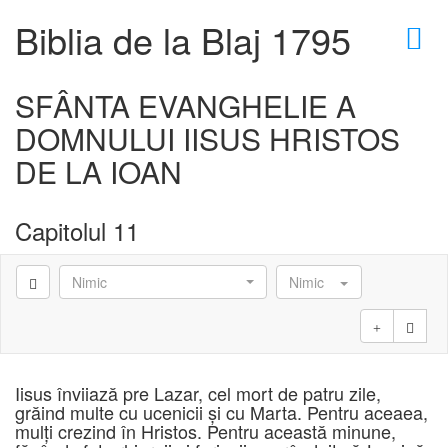
×
Biblia de la Blaj 1795
SFÂNTA EVANGHELIE A
DOMNULUI IISUS HRISTOS
D
DE LA IOAN
Capitolul 11
D
Nimic
Nimic
Iisus înviiază pre Lazar, cel mort de patru zile,
grăind multe cu ucenicii şi cu Marta. Pentru aceaea,
mulţi crezind în Hristos. Pentru această minune,