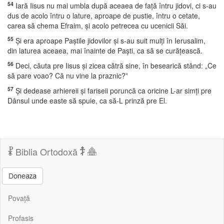
54
Iară Iisus nu mai umbla după aceaea de faţă întru jidovi, ci s-au
dus de acolo întru o lature, aproape de pustie, întru o cetate,
carea să chema Efraim, şi acolo petrecea cu ucenicii Săi.
55
Şi era aproape Paştile jidovilor şi s-au suit mulţi în Ierusalim,
din laturea aceaea, mai înainte de Paşti, ca să se curăţească.
56
Deci, căuta pre Iisus şi zicea cătră sine, în besearică stând: „Ce
să pare voao? Că nu vine la praznic?”
57
Şi dedease arhiereii şi fariseii poruncă ca oricine L-ar simţi pre
Dânsul unde easte să spuie, ca să-L prinză pre El.
Biblia Ortodoxă
Povață
Profasis