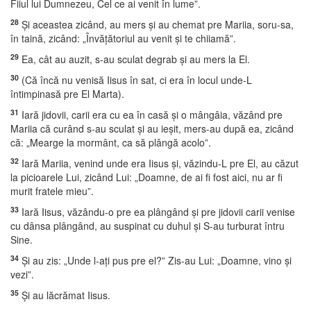
Fiiul lui Dumnezeu, Cel ce ai venit în lume”.
28
Şi aceastea zicând, au mers şi au chemat pre Mariia, soru-sa,
în taină, zicând: „Învăţătoriul au venit şi te chiiamă”.
29
Ea, cât au auzit, s-au sculat degrab şi au mers la El.
30
(Că încă nu venisă Iisus în sat, ci era în locul unde-L
întimpinasă pre El Marta).
31
Iară jidovii, carii era cu ea în casă şi o mângâia, văzând pre
Mariia că curând s-au sculat şi au ieşit, mers-au după ea, zicând
că: „Mearge la mormânt, ca să plângă acolo”.
32
Iară Mariia, venind unde era Iisus şi, văzindu-L pre El, au căzut
la picioarele Lui, zicând Lui: „Doamne, de ai fi fost aici, nu ar fi
murit fratele mieu”.
33
Iară Iisus, văzându-o pre ea plângând şi pre jidovii carii venise
cu dânsa plângând, au suspinat cu duhul şi S-au turburat întru
Sine.
34
Şi au zis: „Unde l-aţi pus pre el?” Zis-au Lui: „Doamne, vino şi
vezi”.
35
Şi au lăcrămat Iisus.