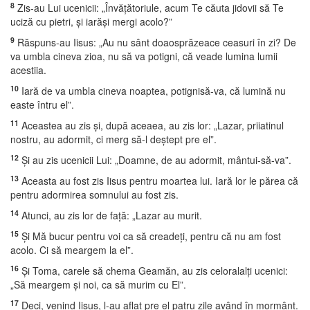
8
Zis-au Lui ucenicii: „Învăţătoriule, acum Te căuta jidovii să Te
uciză cu pietri, şi iarăşi mergi acolo?”
9
Răspuns-au Iisus: „Au nu sânt doaosprăzeace ceasuri în zi? De
va umbla cineva zioa, nu să va potigni, că veade lumina lumii
acestiia.
10
Iară de va umbla cineva noaptea, potignisă-va, că lumină nu
easte întru el”.
11
Aceastea au zis şi, după aceaea, au zis lor: „Lazar, priiatinul
nostru, au adormit, ci merg să-l deştept pre el”.
12
Şi au zis ucenicii Lui: „Doamne, de au adormit, mântui-să-va”.
13
Aceasta au fost zis Iisus pentru moartea lui. Iară lor le părea că
pentru adormirea somnului au fost zis.
14
Atunci, au zis lor de faţă: „Lazar au murit.
15
Şi Mă bucur pentru voi ca să creadeţi, pentru că nu am fost
acolo. Ci să meargem la el”.
16
Şi Toma, carele să chema Geamăn, au zis celoralalţi ucenici:
„Să meargem şi noi, ca să murim cu El”.
17
Deci, venind Iisus, l-au aflat pre el patru zile având în mormânt.