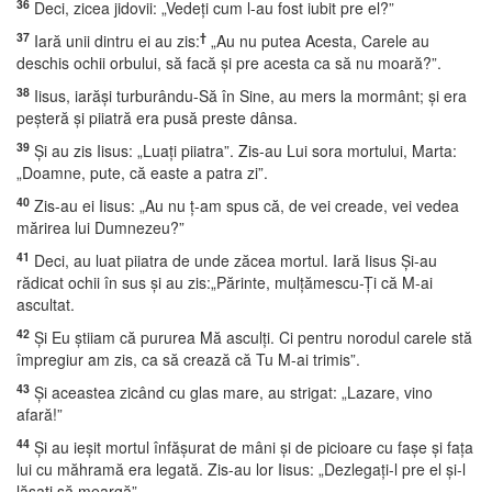
36
Deci, zicea jidovii: „Vedeţi cum l-au fost iubit pre el?”
37
†
Iară unii dintru ei au zis:
„Au nu putea Acesta, Carele au
deschis ochii orbului, să facă şi pre acesta ca să nu moară?”.
38
Iisus, iarăşi turburându-Să în Sine, au mers la mormânt; şi era
peşteră şi piiatră era pusă preste dânsa.
39
Şi au zis Iisus: „Luaţi piiatra”. Zis-au Lui sora mortului, Marta:
„Doamne, pute, că easte a patra zi”.
40
Zis-au ei Iisus: „Au nu ţ-am spus că, de vei creade, vei vedea
mărirea lui Dumnezeu?”
41
Deci, au luat piiatra de unde zăcea mortul. Iară Iisus Şi-au
rădicat ochii în sus şi au zis:„Părinte, mulţămescu-Ţi că M-ai
ascultat.
42
Şi Eu ştiiam că pururea Mă asculţi. Ci pentru norodul carele stă
împregiur am zis, ca să crează că Tu M-ai trimis”.
43
Şi aceastea zicând cu glas mare, au strigat: „Lazare, vino
afară!”
44
Şi au ieşit mortul înfăşurat de mâni şi de picioare cu faşe şi faţa
lui cu măhramă era legată. Zis-au lor Iisus: „Dezlegaţi-l pre el şi-l
lăsaţi să meargă”.