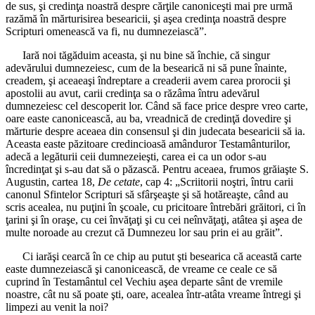
de sus, şi credinţa noastră despre cărţile canoniceşti mai pre urmă
razămă în mărturisirea besearicii, şi aşea credinţa noastră despre
Scripturi omenească va fi, nu dumnezeiască”.
Iară noi tăgăduim aceasta, şi nu bine să închie, că singur
adevărului dumnezeiesc, cum de la besearică ni să pune înainte,
creadem, şi aceaeaşi îndreptare a creaderii avem carea prorocii şi
apostolii au avut, carii credinţa sa o răzâma întru adevărul
dumnezeiesc cel descoperit lor. Când să face price despre vreo carte,
oare easte canonicească, au ba, vreadnică de credinţă dovedire şi
mărturie despre aceaea din consensul şi din judecata besearicii să ia.
Aceasta easte păzitoare credincioasă amânduror Testamânturilor,
adecă a legăturii ceii dumnezeieşti, carea ei ca un odor s-au
încredinţat şi s-au dat să o păzască. Pentru aceaea, frumos grăiaşte S.
Augustin, cartea 18,
De cetate
, cap 4: „Scriitorii noştri, întru carii
canonul Sfintelor Scripturi să sfârşeaşte şi să hotăreaşte, când au
scris acealea, nu puţini în şcoale, cu pricitoare întrebări grăitori, ci în
ţarini şi în oraşe, cu cei învăţaţi şi cu cei neînvăţaţi, atâtea şi aşea de
multe noroade au crezut că Dumnezeu lor sau prin ei au grăit”.
Ci iarăşi cearcă în ce chip au putut şti besearica că această carte
easte dumnezeiască şi canonicească, de vreame ce ceale ce să
cuprind în Testamântul cel Vechiu aşea departe sânt de vremile
noastre, cât nu să poate şti, oare, acealea într-atâta vreame întregi şi
limpezi au venit la noi?