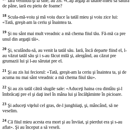
Iară venindu-şi la sine, au zis: «Câţi argaţi ai tătâne-mieu să satură
de pâne, iară eu pieiu de foame?
18
Scula-mă-voiu şi mă voiu duce la tatăl mieu şi voiu zice lui:
«Tată, greşit-am la ceriu şi înaintea ta.
19
Şi nu sânt mai mult vreadnic a mă chema fiiul tău. Fă-mă ca pre
unul din argaţii tăi».
20
Şi, sculându-să, au venit la tatăl său. Iară, încă departe fiind el, l-
au văzut tatăl său şi i s-au făcut milă şi, alergând, au căzut pre
grumazii lui şi l-au sărutat pre el.
21
Şi au zis lui feciorul: «Tată, greşit-am la ceriu şi înaintea ta, şi de
acuma nu mai sânt vreadnic a mă chema fiiul tău».
22
Şi au zis tatăl cătră slugile sale: «Aduceţi haina cea dintâiu şi-l
îmbrăcaţi pre el şi daţi inel în mâna lui şi încălţăminte în picioare.
23
Şi aduceţi viţelul cel gras, de-l junghiiaţi, şi, mâncând, să ne
veselim.
24
Că fiiul mieu acesta era mort şi au înviiat, şi pierdut era şi s-au
aflat». Şi au început a să veseli.