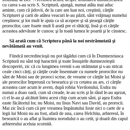
cu carea s-au scris S. Scriptură, ajungă, numai atâta mai aduc
aminte, cum că jidovii, de la care am luat noi, creştinii, cărţile
Scripturei şi carii de atâtea veacuri le-au păzit, sânt vrăjmaşi numelui
creştinesc şi lor mult le ajuta ca să acopere şi să şteargă cărţile
prorocilor, care foarte mult îi arată pre ei rătăciţi, însă şi ei cărţile
aceastea adevărate le cunosc şi în toată lumea le poartă şi le cinstesc.
Să arată cum că Scriptura până la noi nestrămutată şi
nevătămată au venit.
Fiindcă necredincioşii nu pot tăgădui cum că în Dumnezeiasca
Scriptură nu sânt toţi haractirii şi toate însuşirile dumnezeieştii
descoperiri, zic că cu lungimea vremii s-au strămutat şi s-au stricat
ceale cinci cărţi, şi cărţile ceale însemnate cu numele prorocilor nu
sânt de Moisi sau de proroci scrise, de vreame ce cărţile lui Moisi şi
ale prorocilor împreună cu besearica şi cu cetatea au ars, ci cărţile
aceastea care acum le avem, după robiia Vavilonului, Esdra nu
numai a doao oară, cum să creade, le-au scris şi în rând le-au aşezat,
ci el le-au şi alcătuit întru acest chip cum acum sânt, şi aşea Esdra
easte făcătoriul lor, nu Moisi, nu Iisus Navi sau David, au prorocii.
Mai zic încă cum că pre vreamea împăratului Iosie nici o carte de a
legii lui Moisi nu au fost, afară de una, carea Helchiia, arhiereul, în
besearică o au aflat şi înaintea norodului o au cetit, şi doară din capul
arhiereului aceluia scornită.