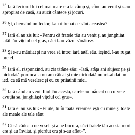
25
Iară feciorul lui cel mai mare era la câmp şi, când au venit şi s-au
apropiiat de casă, au auzit cântece şi jocuri.
26
Şi, chemând un fecior, l-au întrebat ce sânt aceastea?
27
Iară el au zis lui: «Pentru că fratele tău au venit şi au junghiiat
tatăl tău viţelul cel gras, căci l-au văzut sănătos».
28
Şi s-au măniiat şi nu vrea să între; iară tatăl său, ieşind, l-au rugat
pre el.
29
Iară el, răspunzind, au zis tătâne-său: «Iată, atâţa ani slujesc ţie şi
niciodată porunca ta nu am călcat şi mie niciodată nu mi-ai dat un
ied, ca să mă veselesc şi eu cu priiatinii miei.
30
Iară când au venit fiiul tău acesta, carele au mâncat cu curvele
avuţiia sa, junghiiaşi viţelul cel gras».
31
Iară el au zis lui: «Fiiule, tu în toată vreamea eşti cu mine şi toate
ale meale ale tale sânt.
32
Ci să cădea a ne veseli şi a ne bucura, căci fratele tău acesta mort
era şi au înviiat, şi pierdut era şi s-au aflat»”.