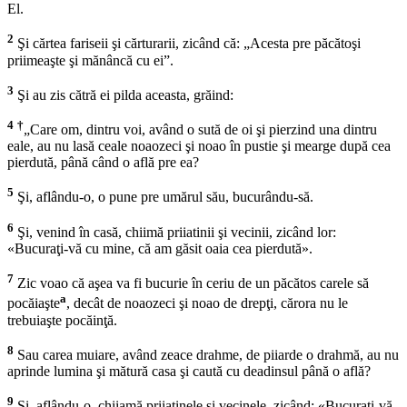
El.
2
Şi cărtea fariseii şi cărturarii, zicând că: „Acesta pre păcătoşi
priimeaşte şi mănâncă cu ei”.
3
Şi au zis cătră ei pilda aceasta, grăind:
4
†
„Care om, dintru voi, având o sută de oi şi pierzind una dintru
eale, au nu lasă ceale noaozeci şi noao în pustie şi mearge după cea
pierdută, până când o află pre ea?
5
Şi, aflându-o, o pune pre umărul său, bucurându-să.
6
Şi, venind în casă, chiimă priiatinii şi vecinii, zicând lor:
«Bucuraţi-vă cu mine, că am găsit oaia cea pierdută».
7
Zic voao că aşea va fi bucurie în ceriu de un păcătos carele să
a
pocăiaşte
, decât de noaozeci şi noao de drepţi, cărora nu le
trebuiaşte pocăinţă.
8
Sau carea muiare, având zeace drahme, de piiarde o drahmă, au nu
aprinde lumina şi mătură casa şi caută cu deadinsul până o află?
9
Şi, aflându-o, chiiamă priiatinele şi vecinele, zicând: «Bucuraţi-vă