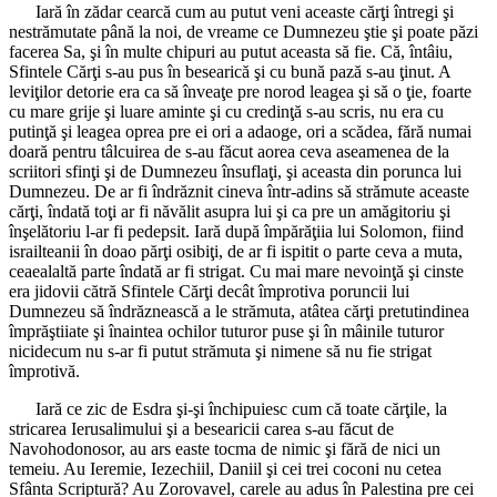
Iară în zădar cearcă cum au putut veni aceaste cărţi întregi şi
nestrămutate până la noi, de vreame ce Dumnezeu ştie şi poate păzi
facerea Sa, şi în multe chipuri au putut aceasta să fie. Că, întâiu,
Sfintele Cărţi s-au pus în besearică şi cu bună pază s-au ţinut. A
leviţilor detorie era ca să înveaţe pre norod leagea şi să o ţie, foarte
cu mare grije şi luare aminte şi cu credinţă s-au scris, nu era cu
putinţă şi leagea oprea pre ei ori a adaoge, ori a scădea, fără numai
doară pentru tâlcuirea de s-au făcut aorea ceva aseamenea de la
scriitori sfinţi şi de Dumnezeu însuflaţi, şi aceasta din porunca lui
Dumnezeu. De ar fi îndrăznit cineva într-adins să strămute aceaste
cărţi, îndată toţi ar fi năvălit asupra lui şi ca pre un amăgitoriu şi
înşelătoriu l-ar fi pedepsit. Iară după împărăţiia lui Solomon, fiind
israilteanii în doao părţi osibiţi, de ar fi ispitit o parte ceva a muta,
ceaealaltă parte îndată ar fi strigat. Cu mai mare nevoinţă şi cinste
era jidovii cătră Sfintele Cărţi decât împrotiva poruncii lui
Dumnezeu să îndrăznească a le strămuta, atâtea cărţi pretutindinea
împrăştiiate şi înaintea ochilor tuturor puse şi în mâinile tuturor
nicidecum nu s-ar fi putut strămuta şi nimene să nu fie strigat
împrotivă.
Iară ce zic de Esdra şi-şi închipuiesc cum că toate cărţile, la
stricarea Ierusalimului şi a besearicii carea s-au făcut de
Navohodonosor, au ars easte tocma de nimic şi fără de nici un
temeiu. Au Ieremie, Iezechiil, Daniil şi cei trei coconi nu cetea
Sfânta Scriptură? Au Zorovavel, carele au adus în Palestina pre cei