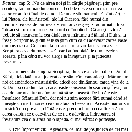
Faustin
, cap 6: „Nu de airea noi şi în cărţile păgâneşti ştim pre
scriitori, fără numai din consensul cel de obşte şi din mărturisirea
celor ce au fost înainte de noi. De unde ştiu oamenii că sânt cărţile
lui Platon, ale lui Aristotil, ale lui Ciceron, fără numai din
mărturisirea cea de pururea a vremilor care şieşi şi-au urmat”. Însă
într-acest loc mare price avem noi cu înnoitorii. Că aceştia zic că
trebuie să meargem la cea dinlăuntru mărturie a Sfântului Duh şi la
însăşi Scripturile, şi din eale să ştim cum că cu adevărat cartea easte
dumnezeiască. Ci niciodată pre aceia nu-i vor face să crează că
Scriptura easte dumnezeiască, carii au îndoială de dumnezeirea
aceasta, până când nu vor alerga la învăţătura şi la judecata
besearicii.
Că nimene din singură Scriptura, după ce au chemat pre Duhul
Sfânt, niciodată nu au judecat care sânt cărţi canoniceşti. Mărturisim
noi că amândoao mărturisirile, adecă cea dinlăuntru, carea vine de la
S. Duh, şi cea din afară, carea easte consensul besearicii şi învăţătura
cea de pururea, trebuie împreună să se unească. De lipsă easte
însuflarea Sfântului Duh, dar noi nu ştim aceaea fără numai când să
uneaşte cu mărturisirea cea din afară, a besearicii. Aceaste mărturisiri
nu strică una pre alta, ci întăreaşte, precum lumina cea firească cu
carea osibim ce e adevărat de ce nu e adevărat, îndreptarea şi
învăţătura cea din afară nu o lapădă, ci mai vârtos o pofteaşte.
Ci zic împrotivnicii: „Aşeadară, cel mai de jos judecă de cel mai