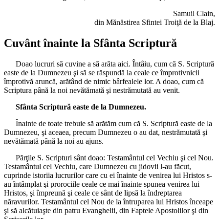
Samuil Clain,
din Mănăstirea Sfintei Troiţă de la Blaj.
Cuvânt înainte la Sfânta Scriptură
Doao lucruri să cuvine a să arăta aici. Întâiu, cum că S. Scriptură
easte de la Dumnezeu şi să se răspundă la ceale ce împrotivnicii
împrotivă aruncă, arătând de nimic bârfealele lor. A doao, cum că
Scriptura până la noi nevătămată şi nestrămutată au venit.
Sfânta Scriptură easte de la Dumnezeu.
Înainte de toate trebuie să arătăm cum că S. Scriptură easte de la
Dumnezeu, şi aceaea, precum Dumnezeu o au dat, nestrămutată şi
nevătămată până la noi au ajuns.
Părţile S. Scripturi sânt doao: Testamântul cel Vechiu şi cel Nou.
Testamântul cel Vechiu, care Dumnezeu cu jidovii l-au făcut,
cuprinde istoriia lucrurilor care cu ei înainte de venirea lui Hristos s-
au întâmplat şi prorociile ceale ce mai înainte spunea venirea lui
Hristos, şi împreună şi ceale ce sânt de lipsă la îndreptarea
năravurilor. Testamântul cel Nou de la întruparea lui Hristos înceape
şi să alcătuiaşte din patru Evanghelii, din Faptele Apostolilor şi din