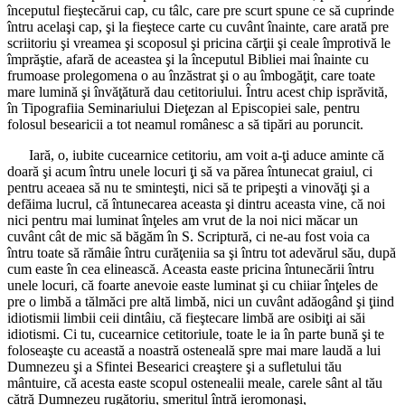
începutul fieştecărui cap, cu tâlc, care pre scurt spune ce să cuprinde
întru acelaşi cap, şi la fieştece carte cu cuvânt înainte, care arată pre
scriitoriu şi vreamea şi scoposul şi pricina cărţii şi ceale împrotivă le
împrăştie, afară de aceastea şi la începutul Bibliei mai înainte cu
frumoase prolegomena o au înzăstrat şi o au îmbogăţit, care toate
mare lumină şi învăţătură dau cetitoriului. Întru acest chip isprăvită,
în Tipografiia Seminariului Dieţezan al Episcopiei sale, pentru
folosul besearicii a tot neamul românesc a să tipări au poruncit.
Iară, o, iubite cucearnice cetitoriu, am voit a-ţi aduce aminte că
doară şi acum întru unele locuri ţi să va părea întunecat graiul, ci
pentru aceaea să nu te sminteşti, nici să te pripeşti a vinovăţi şi a
defăima lucrul, că întunecarea aceasta şi dintru aceasta vine, că noi
nici pentru mai luminat înţeles am vrut de la noi nici măcar un
cuvânt cât de mic să băgăm în S. Scriptură, ci ne-au fost voia ca
întru toate să rămâie întru curăţeniia sa şi întru tot adevărul său, după
cum easte în cea elinească. Aceasta easte pricina întunecării întru
unele locuri, că foarte anevoie easte luminat şi cu chiiar înţeles de
pre o limbă a tălmăci pre altă limbă, nici un cuvânt adăogând şi ţiind
idiotismii limbii ceii dintâiu, că fieştecare limbă are osibiţi ai săi
idiotismi. Ci tu, cucearnice cetitoriule, toate le ia în parte bună şi te
foloseaşte cu această a noastră osteneală spre mai mare laudă a lui
Dumnezeu şi a Sfintei Besearici creaştere şi a sufletului tău
mântuire, că acesta easte scopul ostenealii meale, carele sânt al tău
cătră Dumnezeu rugătoriu, smeritul întră ieromonaşi,