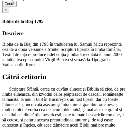
Caută
×
Biblia de la Blaj 1795
Descriere
Biblia de la Blaj din 1795 în traducerea lui Samuil Micu reprezintă
cea de-a doua versiune a Sfintei Scripturi tipărită în limba română.
Textul de faţă reproduce fidel ediţia jubiliară reeditată în anul 2000
la iniţiativa episcopului Virgil Bercea şi scoasă la Tipografia
Vaticana din Roma.
Cătră cetitoriu
Scriptura Sfântă, carea cu cuvânt elinesc şi Bibliia să zice, de pre
limba elinească, din izvodul celor şeaptezeci de dascali, româneaşte
tălmăcită, la anul 1688 în Bucureşti s-au fost tipărit, dar cu foarte
întunecată şi încurcată aşezare şi întocmire a graiului românesc şi
mult osibit de vorba cea de acum obicinuită, şi mai ales de graiul şi
de stilul cel din cărţile besericeşti, care în toate besearicile româneşti
să cetesc, şi pentru aceaea pretutindinea tuturor şi de toţi easte
cunoscut şi înţeles, cât acea tălmăcire aceii Biblii mai pre multe