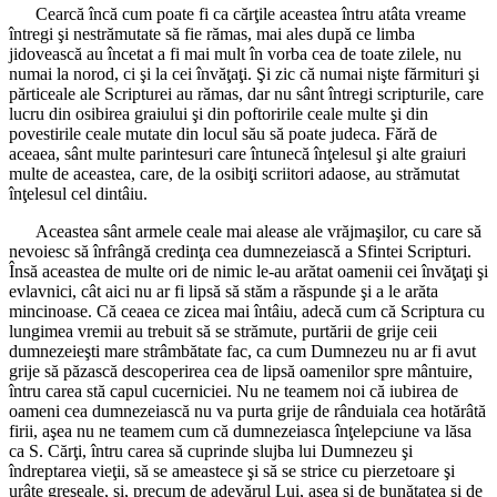
Cearcă încă cum poate fi ca cărţile aceastea întru atâta vreame
întregi şi nestrămutate să fie rămas, mai ales după ce limba
jidovească au încetat a fi mai mult în vorba cea de toate zilele, nu
numai la norod, ci şi la cei învăţaţi. Şi zic că numai nişte fărmituri şi
părticeale ale Scripturei au rămas, dar nu sânt întregi scripturile, care
lucru din osibirea graiului şi din poftoririle ceale multe şi din
povestirile ceale mutate din locul său să poate judeca. Fără de
aceaea, sânt multe parintesuri care întunecă înţelesul şi alte graiuri
multe de aceastea, care, de la osibiţi scriitori adaose, au strămutat
înţelesul cel dintâiu.
Aceastea sânt armele ceale mai alease ale vrăjmaşilor, cu care să
nevoiesc să înfrângă credinţa cea dumnezeiască a Sfintei Scripturi.
Însă aceastea de multe ori de nimic le-au arătat oamenii cei învăţaţi şi
evlavnici, cât aici nu ar fi lipsă să stăm a răspunde şi a le arăta
mincinoase. Că ceaea ce zicea mai întâiu, adecă cum că Scriptura cu
lungimea vremii au trebuit să se strămute, purtării de grije ceii
dumnezeieşti mare strâmbătate fac, ca cum Dumnezeu nu ar fi avut
grije să păzască descoperirea cea de lipsă oamenilor spre mântuire,
întru carea stă capul cucerniciei. Nu ne teamem noi că iubirea de
oameni cea dumnezeiască nu va purta grije de rânduiala cea hotărâtă
firii, aşea nu ne teamem cum că dumnezeiasca înţelepciune va lăsa
ca S. Cărţi, întru carea să cuprinde slujba lui Dumnezeu şi
îndreptarea vieţii, să se ameastece şi să se strice cu pierzetoare şi
urâte greşeale, şi, precum de adevărul Lui, aşea şi de bunătatea şi de