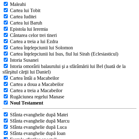
Maleahi
Cartea lui Tobit
Cartea Iuditei
Cartea lui Baruh
Epistola lui Ieremia
Cântarea celor trei tineri
Cartea a treia a lui Ezdra
Cartea înţelepciunii lui Solomon
Cartea înţelepciunii lui Isus, fiul lui Sirah (Eclesiasticul)
Istoria Susanei
Istoria omorârii balaurului şi a sfărâmării lui Bel (luată de la
sfârşitul cărţii lui Daniel)
Cartea întâi a Macabeilor
Cartea a doua a Macabeilor
Cartea a treia a Macabeilor
Rugăciunea regelui Manase
Noul Testament
Sfânta evanghelie după Matei
Sfânta evanghelie după Marcu
Sfânta evanghelie după Luca
Sfânta evanghelie după Ioan