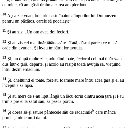
cu mine, că am găsit drahma carea am pierdut».
10
Aşea zic voao, bucurie easte înaintea îngerilor lui Dumnezeu
pentru un păcătos, carele să pocăiaşte”.
11
Şi au zis: „Un om avea doi feciori.
12
Şi au zis cel mai tinăr tătâne-său: «Tată, dă-mi partea ce mi să
cade din avuţie». Şi le-au împărţit lor avuţiia.
13
Şi, nu după multe zile, adunând toate, feciorul cel mai tinăr s-au
dus într-o ţară, departe, şi acolo au răsipit toată avuţiia sa, vieţuind
întru dezmierdăciuni.
14
Şi, cheltuind el toate, fost-au foamete mare întru acea ţară şi el au
început a să lipsi.
15
Şi au mers de s-au lipit lângă un lăcu-toriu dintru acea ţară şi l-au
trimis pre el la satul său, să pască porcii.
16
b
Şi dorea să-şi sature pântecele său de rădăcinile
care mânca
porcii şi nime nu-i da lui.
17