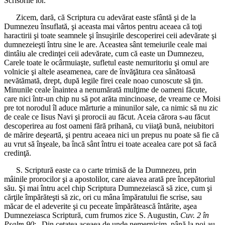
Scrisorile lor.
Zicem, dară, că Scriptura cu adevărat easte sfântă şi de la
Dumnezeu însuflată, şi aceasta mai vârtos pentru aceaea că toţi
haractirii şi toate seamnele şi însuşirile descoperirei ceii adevărate şi
dumnezeieşti întru sine le are. Aceastea sânt temeiurile ceale mai
dintâiu ale credinţei ceii adevărate, cum că easte un Dumnezeu,
Carele toate le ocârmuiaşte, sufletul easte nemuritoriu şi omul are
volnicie şi altele aseamenea, care de învăţătura cea sânătoasă
nevătămată, drept, după legile firei ceale noao cunoscute să ţin.
Minunile ceale înaintea a nenumărată mulţime de oameni făcute,
care nici într-un chip nu să pot arăta mincinoase, de vreame ce Moisi
pre tot norodul îl aduce mărturie a minunilor sale, ca nimic să nu zic
de ceale ce Iisus Navi şi prorocii au făcut. Aceia cărora s-au făcut
descoperirea au fost oameni fără prihană, cu viiaţă bună, neiubitori
de mărire deşeartă, şi pentru aceaea nici un prepus nu poate să fie că
au vrut să înşeale, ba încă sânt întru ei toate acealea care pot să facă
credinţă.
S. Scriptură easte ca o carte trimisă de la Dumnezeu, prin
mâinile prorocilor şi a apostolilor, care aiavea arată pre începătoriul
său. Şi mai întru acel chip Scriptura Dumnezeiască să zice, cum şi
cărţile împărăteşti să zic, ori cu mâna împăratului fie scrise, sau
măcar de el adeverite şi cu peceate împărătească întărite, aşea
Dumnezeiasca Scriptură, cum frumos zice S. Augustin,
Cuv. 2 în
Psalm 90
: „Din cetatea aceaea de unde nemernicim, până la noi au