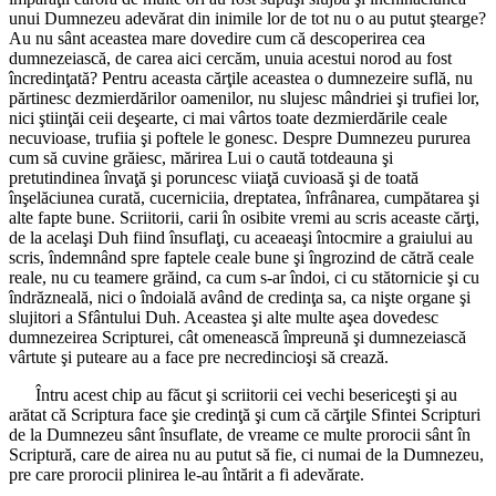
unui Dumnezeu adevărat din inimile lor de tot nu o au putut ştearge?
Au nu sânt aceastea mare dovedire cum că descoperirea cea
dumnezeiască, de carea aici cercăm, unuia acestui norod au fost
încredinţată? Pentru aceasta cărţile aceastea o dumnezeire suflă, nu
părtinesc dezmierdărilor oamenilor, nu slujesc mândriei şi trufiei lor,
nici ştiinţăi ceii deşearte, ci mai vârtos toate dezmierdările ceale
necuvioase, trufiia şi poftele le gonesc. Despre Dumnezeu pururea
cum să cuvine grăiesc, mărirea Lui o caută totdeauna şi
pretutindinea învaţă şi poruncesc viiaţă cuvioasă şi de toată
înşelăciunea curată, cucerniciia, dreptatea, înfrânarea, cumpătarea şi
alte fapte bune. Scriitorii, carii în osibite vremi au scris aceaste cărţi,
de la acelaşi Duh fiind însuflaţi, cu aceaeaşi întocmire a graiului au
scris, îndemnând spre faptele ceale bune şi îngrozind de cătră ceale
reale, nu cu teamere grăind, ca cum s-ar îndoi, ci cu stătornicie şi cu
îndrăzneală, nici o îndoială având de credinţa sa, ca nişte organe şi
slujitori a Sfântului Duh. Aceastea şi alte multe aşea dovedesc
dumnezeirea Scripturei, cât omenească împreună şi dumnezeiască
vârtute şi puteare au a face pre necredincioşi să crează.
Întru acest chip au făcut şi scriitorii cei vechi besericeşti şi au
arătat că Scriptura face şie credinţă şi cum că cărţile Sfintei Scripturi
de la Dumnezeu sânt însuflate, de vreame ce multe prorocii sânt în
Scriptură, care de airea nu au putut să fie, ci numai de la Dumnezeu,
pre care prorocii plinirea le-au întărit a fi adevărate.