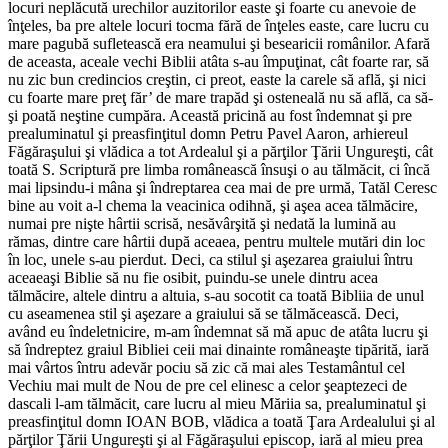
locuri neplăcută urechilor auzitorilor easte şi foarte cu anevoie de
înţeles, ba pre altele locuri tocma fără de înţeles easte, care lucru cu
mare pagubă sufletească era neamului şi besearicii românilor. Afară
de aceasta, aceale vechi Biblii atâta s-au împuţinat, cât foarte rar, să
nu zic bun credincios creştin, ci preot, easte la carele să află, şi nici
cu foarte mare preţ făr’ de mare trapăd şi osteneală nu să află, ca să-
şi poată neştine cumpăra. Această pricină au fost îndemnat şi pre
prealuminatul şi preasfinţitul domn Petru Pavel Aaron, arhiereul
Făgăraşului şi vlădica a tot Ardealul şi a părţilor Ţării Ungureşti, cât
toată S. Scriptură pre limba românească însuşi o au tălmăcit, ci încă
mai lipsindu-i mâna şi îndreptarea cea mai de pre urmă, Tatăl Ceresc
bine au voit a-l chema la veacinica odihnă, şi aşea acea tălmăcire,
numai pre nişte hârtii scrisă, nesăvârşită şi nedată la lumină au
rămas, dintre care hârtii după aceaea, pentru multele mutări din loc
în loc, unele s-au pierdut. Deci, ca stilul şi aşezarea graiului întru
aceaeaşi Biblie să nu fie osibit, puindu-se unele dintru acea
tălmăcire, altele dintru a altuia, s-au socotit ca toată Bibliia de unul
cu aseamenea stil şi aşezare a graiului să se tălmăcească. Deci,
având eu îndeletnicire, m-am îndemnat să mă apuc de atâta lucru şi
să îndreptez graiul Bibliei ceii mai dinainte româneaşte tipărită, iară
mai vârtos întru adevăr pociu să zic că mai ales Testamântul cel
Vechiu mai mult de Nou de pre cel elinesc a celor şeaptezeci de
dascali l-am tălmăcit, care lucru al mieu Măriia sa, prealuminatul şi
preasfinţitul domn IOAN BOB, vlădica a toată Ţara Ardealului şi al
părţilor Ţării Ungureşti şi al Făgăraşului episcop, iară al mieu prea