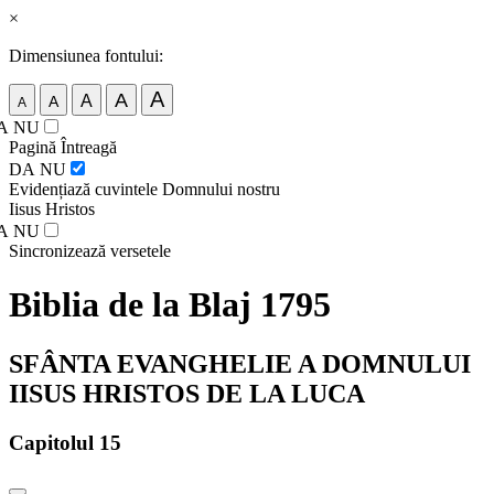
×
Dimensiunea fontului:
A
A
A
A
A
A
NU
Pagină Întreagă
DA
NU
Evidențiază cuvintele Domnului nostru
Iisus Hristos
A
NU
Sincronizează versetele
Biblia de la Blaj 1795
SFÂNTA EVANGHELIE A DOMNULUI
IISUS HRISTOS DE LA LUCA
Capitolul 15