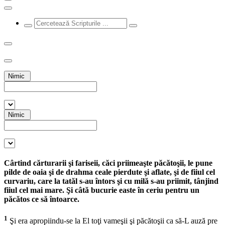
Nimic
Nimic
Cârtind cărturarii şi fariseii, căci priimeaşte păcătoşii, le pune
pilde de oaia şi de drahma ceale pierdute şi aflate, şi de fiiul cel
curvariu, care la tatăl s-au întors şi cu milă s-au priimit, tânjind
fiiul cel mai mare. Şi câtă bucurie easte în ceriu pentru un
păcătos ce să întoarce.
1
Şi era apropiindu-se la El toţi vameşii şi păcătoşii ca să-L auză pre