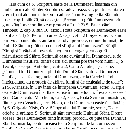
Iară cum că S. Scriptură easte de la Dumnezeu însuflată din
multe locuri ale Sfintei Scripturi să adevărează. Ci, pentru scurtarea
vremii, noi aici numai trei vom aduce: 1) în Evangheliia Sfântului
Luca, cap 1, stih 70, să ceteaşte: „Precum au grăit Dumnezeu prin
gura sfinţilor celor din veac proroci a Lui”; 2) S. Pavel cătră
Timoteiu 2, cap 3, stih 16, zice: „Toată Scriptura de Dumnezeu easte
însuflată”; 3) S. Petru în cartea 2, cap 1, stih 21, aşea scrie: „Că nu
prin voia oamenilor s-au făcut cândva prorocie, ci fiind luminaţi de
Duhul Sfânt au grăit oamenii cei sfinţi a lui Dumnezeu”. Sfinţii
Părinţi şi învăţătorii besearicii toţi cu un cuget şi cu o gură
mărturisesc că Sfânta Scriptură easte cuvântul lui Dumnezeu şi de
Dumnezeu însuflată, dintră carii aici numai pre trei vom numi: 1) S.
Teofil, episcopul Antiohiei, cartea 2, Cătră Autolic, aşea scrie:
„Oamenii lui Dumnezeu plini de Duhul Sfânt şi de la Dumnezeu
însuflaţi… au fost organele lui Dumnezeu, de la Carele luând
înţelepciune, au prorocit de zidirea lumii şi de cealealalte de toate”;
2) S. Atanasie, în Cuvântul de întruparea Cuvântului, scrie: „Cărţile
ceale de Dumnezeu însuflate, scrise în multe locuri, învaţă aceastea”.
Şi în Cartea cătră Marchelin, cap 2, zice: „Toată Scriptura noastră, o,
fiiule, şi cea Veachie şi cea Noao, de la Dumnezeu easte însuflată”;
3) S. Grigorie Nisis, Cuv. 6 împrotiva lui Eunomie, scrie „Toate
oricâte le grăiaşte S. Scriptură sânt cuvintele Duhului Sfânt. Drept
aceaea, de la Dumnezeu fiind însuflaţi prorocii, cu putearea Duhului
Sfânt să însuflă, pentru aceaea toată Scriptura de la Dumnezeu
însuflată să zice”. Aceastea acum, despre însuflarea dumnezeiască