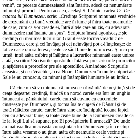
venit”, cu peceate dumnezeiască sânt întărite, adecă cu nenumărate
minuni şi prorocii. Pentru aceaea, acelaşi S. Părinte, cartea
12, De
cetatea lui Dumnezeu
, scrie: „Credinţa Scripturei minunată vrednicie
de crezemânt cu bună vrednicie are în lume şi întru toate neamurile
de care, cum că vor creade ei, întră altele care au zis, cu adevărată
dumnezeire mai înainte au spus”. Scriptura însaşi agoniseaşte şie
credinţă cu mărimea lucrurilor. Graiul easte tocma vreadnic de
Dumnezeu, care şi cei învăţaţi şi cei neînvăţaţi pot a-l înţeleage: de
tot ce easte rău să feresc, ceale ce sânt bune le poruncesc. Şi mai pre
urmă, întră atâta osibire şi înălţime a lucrurilor minunată easte unirea
a atâţa scriitori! Scrisorile apostolilor întăresc pre scrisorile prorocilor
şi aşijderea a prorocilor pre ale apostolilor. Amândoao Scripturile
aceastea, şi cea Veachie şi cea Noao, Dumnezeu în multe chipuri ale
Sale le-au cunoscut, cu minuni şi întâmplări luminate le-au întărit.
Că cine nu să va minuna că lumea cea învăluită de neştiinţă şi de
ceaţa deşeartei credinţă, fiindcă un norod carele era într-un unghiu
întunecat al pământului, carele cum să cuvine cu cucernicie
cinsteaşte pre Dumnezeu, şi tocma înalte cugetă de Dânsul şi de
toată rătăcirea curate, carele întru sine are închipuită icoana faptei
ceii cu adevărat bune, şi toate ceale bune de la Dumnezeu creade că
le ia, legii Lui să supune, pre El povăţuitoriu Îl urmează? De unde
au luat israilteanii această cunoştinţă a lui Dumnezeu şi în ce chip
întru atâta vreame o au ţinut, atâta cât neamurile ceale vecine şi
împăraţii cărora de multe ori au fost supuşi slujba şi închinăciunea