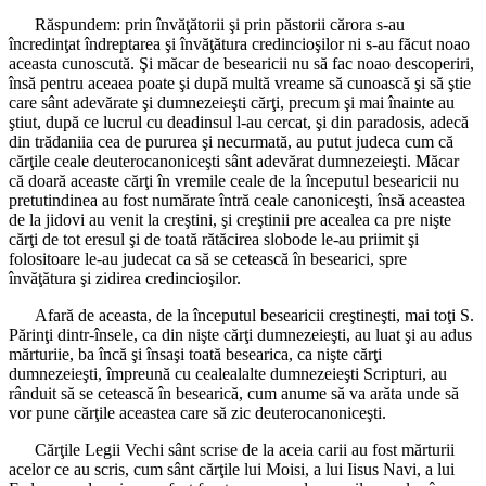
Răspundem: prin învăţătorii şi prin păstorii cărora s-au
încredinţat îndreptarea şi învăţătura credincioşilor ni s-au făcut noao
aceasta cunoscută. Şi măcar de besearicii nu să fac noao descoperiri,
însă pentru aceaea poate şi după multă vreame să cunoască şi să ştie
care sânt adevărate şi dumnezeieşti cărţi, precum şi mai înainte au
ştiut, după ce lucrul cu deadinsul l-au cercat, şi din paradosis, adecă
din trădaniia cea de pururea şi necurmată, au putut judeca cum că
cărţile ceale deuterocanoniceşti sânt adevărat dumnezeieşti. Măcar
că doară aceaste cărţi în vremile ceale de la începutul besearicii nu
pretutindinea au fost numărate întră ceale canoniceşti, însă aceastea
de la jidovi au venit la creştini, şi creştinii pre acealea ca pre nişte
cărţi de tot eresul şi de toată rătăcirea slobode le-au priimit şi
folositoare le-au judecat ca să se cetească în besearici, spre
învăţătura şi zidirea credincioşilor.
Afară de aceasta, de la începutul besearicii creştineşti, mai toţi S.
Părinţi dintr-însele, ca din nişte cărţi dumnezeieşti, au luat şi au adus
mărturiie, ba încă şi însaşi toată besearica, ca nişte cărţi
dumnezeieşti, împreună cu cealealalte dumnezeieşti Scripturi, au
rânduit să se cetească în besearică, cum anume să va arăta unde să
vor pune cărţile aceastea care să zic deuterocanoniceşti.
Cărţile Legii Vechi sânt scrise de la aceia carii au fost mărturii
acelor ce au scris, cum sânt cărţile lui Moisi, a lui Iisus Navi, a lui