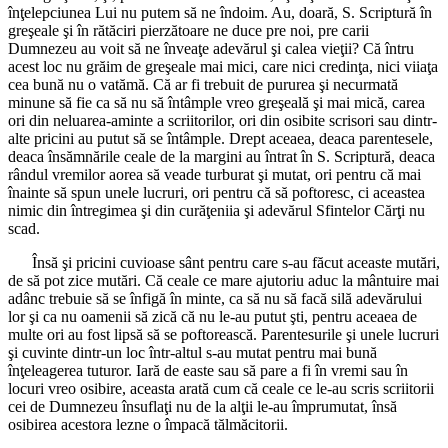
înţelepciunea Lui nu putem să ne îndoim. Au, doară, S. Scriptură în
greşeale şi în rătăciri pierzătoare ne duce pre noi, pre carii
Dumnezeu au voit să ne înveaţe adevărul şi calea vieţii? Că întru
acest loc nu grăim de greşeale mai mici, care nici credinţa, nici viiaţa
cea bună nu o vatămă. Că ar fi trebuit de pururea şi necurmată
minune să fie ca să nu să întâmple vreo greşeală şi mai mică, carea
ori din neluarea-aminte a scriitorilor, ori din osibite scrisori sau dintr-
alte pricini au putut să se întâmple. Drept aceaea, deaca parentesele,
deaca însămnările ceale de la margini au întrat în S. Scriptură, deaca
rândul vremilor aorea să veade turburat şi mutat, ori pentru că mai
înainte să spun unele lucruri, ori pentru că să poftoresc, ci aceastea
nimic din întregimea şi din curăţeniia şi adevărul Sfintelor Cărţi nu
scad.
Însă şi pricini cuvioase sânt pentru care s-au făcut aceaste mutări,
de să pot zice mutări. Că ceale ce mare ajutoriu aduc la mântuire mai
adânc trebuie să se înfigă în minte, ca să nu să facă silă adevărului
lor şi ca nu oamenii să zică că nu le-au putut şti, pentru aceaea de
multe ori au fost lipsă să se poftorească. Parentesurile şi unele lucruri
şi cuvinte dintr-un loc într-altul s-au mutat pentru mai bună
înţeleagerea tuturor. Iară de easte sau să pare a fi în vremi sau în
locuri vreo osibire, aceasta arată cum că ceale ce le-au scris scriitorii
cei de Dumnezeu însuflaţi nu de la alţii le-au împrumutat, însă
osibirea acestora lezne o împacă tălmăcitorii.