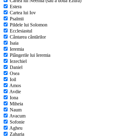
Cartea lui Neemia (sau a doua Ezdra)
Estera
Cartea lui Iov
Psalmii
Pildele lui Solomon
Ecclesiastul
Cântarea cântărilor
Isaia
Ieremia
Plângerile lui Ieremia
Iezechiel
Daniel
Osea
Ioil
Amos
Avdie
Iona
Miheia
Naum
Avacum
Sofonie
Agheu
Zaharia