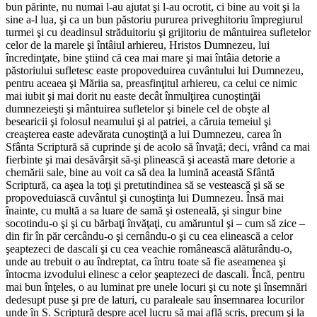
bun părinte, nu numai l-au ajutat şi l-au ocrotit, ci bine au voit şi la
sine a-l lua, şi ca un bun păstoriu pururea priveghitoriu împregiurul
turmei şi cu deadinsul străduitoriu şi grijitoriu de mântuirea sufletelor
celor de la marele şi întâiul arhiereu, Hristos Dumnezeu, lui
încredinţate, bine ştiind că cea mai mare şi mai întâia detorie a
păstoriului sufletesc easte propoveduirea cuvântului lui Dumnezeu,
pentru aceaea şi Măriia sa, preasfinţitul arhiereu, ca celui ce nimic
mai iubit şi mai dorit nu easte decât înmulţirea cunoştinţăi
dumnezeieşti şi mântuirea sufletelor şi binele cel de obşte al
besearicii şi folosul neamului şi al patriei, a căruia temeiul şi
creaşterea easte adevărata cunoştinţă a lui Dumnezeu, carea în
Sfânta Scriptură să cuprinde şi de acolo să învaţă; deci, vrând ca mai
fierbinte şi mai desăvârşit să-şi plinească şi această mare detorie a
chemării sale, bine au voit ca să dea la lumină această Sfântă
Scriptură, ca aşea la toţi şi pretutindinea să se vestească şi să se
propoveduiască cuvântul şi cunoştinţa lui Dumnezeu. Însă mai
înainte, cu multă a sa luare de samă şi osteneală, şi singur bine
socotindu-o şi şi cu bărbaţi învăţaţi, cu amăruntul şi – cum să zice –
din fir în păr cercându-o şi cernându-o şi cu cea elinească a celor
şeaptezeci de dascali şi cu cea veachie românească alăturându-o,
unde au trebuit o au îndreptat, ca întru toate să fie aseamenea şi
întocma izvodului elinesc a celor şeaptezeci de dascali. Încă, pentru
mai bun înţeles, o au luminat pre unele locuri şi cu note şi însemnări
dedesupt puse şi pre de laturi, cu paraleale sau însemnarea locurilor
unde în S. Scriptură despre acel lucru să mai află scris, precum şi la