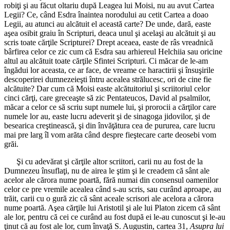
robiţi şi au făcut oltariu după Leagea lui Moisi, nu au avut Cartea
Legii? Ce, când Esdra înaintea norodului au cetit Cartea a doao
Legii, au atunci au alcătuit el această carte? De unde, dară, easte
aşea osibit graiu în Scripturi, deaca unul şi acelaşi au alcătuit şi au
scris toate cărţile Scripturei? Drept aceaea, easte de râs vreadnică
bârfirea celor ce zic cum că Esdra sau arhiereul Helchiia sau oricine
altul au alcătuit toate cărţile Sfintei Scripturi. Ci măcar de le-am
îngădui lor aceasta, ce ar face, de vreame ce haractirii şi însuşirile
descoperirei dumnezeieşti întru acealea strălucesc, ori de cine fie
alcătuite? Dar cum că Moisi easte alcătuitoriul şi scriitoriul celor
cinci cărţi, care greceaşte să zic Pentateucos, David al psalmilor,
măcar a celor ce să scriu supt numele lui, şi prorocii a cărţilor care
numele lor au, easte lucru adeverit şi de sinagoga jidovilor, şi de
besearica creştinească, şi din învăţătura cea de pururea, care lucru
mai pre larg îl vom arăta când despre fieştecare carte deosebi vom
grăi.
Şi cu adevărat şi cărţile altor scriitori, carii nu au fost de la
Dumnezeu însuflaţi, nu de airea le ştim şi le creadem că sânt ale
acelor ale cărora nume poartă, fără numai din consensul oamenilor
celor ce pre vremile acealea când s-au scris, sau curând aproape, au
trăit, carii cu o gură zic că sânt aceale scrisori ale acelora a cărora
nume poartă. Aşea cărţile lui Aristotil şi ale lui Platon zicem că sânt
ale lor, pentru că cei ce curând au fost după ei le-au cunoscut şi le-au
ţinut că au fost ale lor, cum învaţă S. Augustin, cartea 31,
Asupra lui