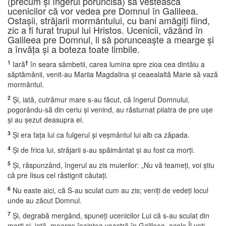
(precum şi îngerul poruncisă) să vestească
ucenicilor că vor vedea pre Domnul în Galileea.
Ostaşii, străjarii mormântului, cu bani amăgiţi fiind,
zic a fi furat trupul lui Hristos. Ucenicii, văzând în
Galileea pre Domnul, li să porunceaşte a mearge şi
a învăţa şi a boteza toate limbile.
1
†
Iară
în seara sâmbetii, carea lumina spre zioa cea dintâiu a
săptămânii, venit-au Mariia Magdalina şi ceaealaltă Marie să vază
mormântul.
2
Şi, iată, cutrămur mare s-au făcut, că îngerul Domnului,
pogorându-să din ceriu şi venind, au răsturnat piiatra de pre uşe
şi au şezut deasupra ei.
3
Şi era faţa lui ca fulgerul şi veşmântul lui alb ca zăpada.
4
Şi de frica lui, străjarii s-au spăimântat şi au fost ca morţi.
5
Şi, răspunzând, îngerul au zis muierilor: „Nu vă teameţi, voi ştiu
că pre Iisus cel răstignit căutaţi.
6
Nu easte aici, că S-au sculat cum au zis; veniţi de vedeţi locul
unde au zăcut Domnul.
7
Şi, degrabă mergând, spuneţi ucenicilor Lui că s-au sculat din
morţi şi, iată, mearge înaintea voastră în Galileea, acolo Îl veţi