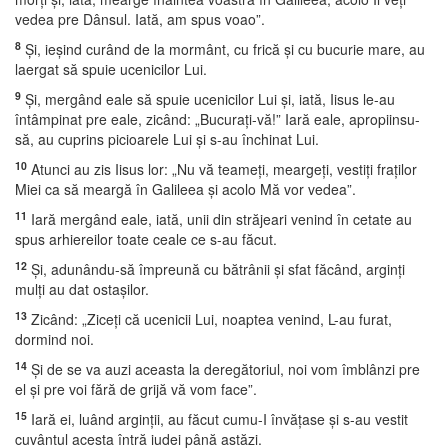
vedea pre Dânsul. Iată, am spus voao”.
8
Şi, ieşind curând de la mormânt, cu frică şi cu bucurie mare, au
laergat să spuie ucenicilor Lui.
9
Şi, mergând eale să spuie ucenicilor Lui şi, iată, Iisus le-au
întâmpinat pre eale, zicând: „Bucuraţi-vă!” Iară eale, apropiinsu-
să, au cuprins picioarele Lui şi s-au închinat Lui.
10
Atunci au zis Iisus lor: „Nu vă teameţi, meargeţi, vestiţi fraţilor
Miei ca să meargă în Galileea şi acolo Mă vor vedea”.
11
Iară mergând eale, iată, unii din străjeari venind în cetate au
spus arhiereilor toate ceale ce s-au făcut.
12
Şi, adunându-să împreună cu bătrânii şi sfat făcând, arginţi
mulţi au dat ostaşilor.
13
Zicând: „Ziceţi că ucenicii Lui, noaptea venind, L-au furat,
dormind noi.
14
Şi de se va auzi aceasta la deregătoriul, noi vom îmblânzi pre
el şi pre voi fără de grijă vă vom face”.
15
Iară ei, luând arginţii, au făcut cumu-I învăţase şi s-au vestit
cuvântul acesta întră iudei până astăzi.