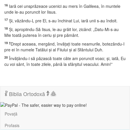
16
Iară cei unsprăzeace ucenici au mers în Galileea, în muntele
unde le-au poruncit lor Iisus.
17
Şi, văzându-L pre El, s-au închinat Lui, iară unii s-au îndoit.
18
Şi, apropiindu-Să Iisus, le-au grăit lor, zicând: „Datu-Mi-s-au
Mie toată puterea în ceriu şi pre pământ.
19
†
Drept aceaea, mergând, învăţaţi toate neamurile, botezându-I
pre ei în numele Tatălui şi al Fiiului şi al Sfântului Duh.
20
Învăţându-i să păzască toate câte am poruncit voao; şi, iată, Eu
cu voi sânt, în toate zilele, până la sfârşitul veacului. Amin!”
Biblia Ortodoxă
Povață
Profasis