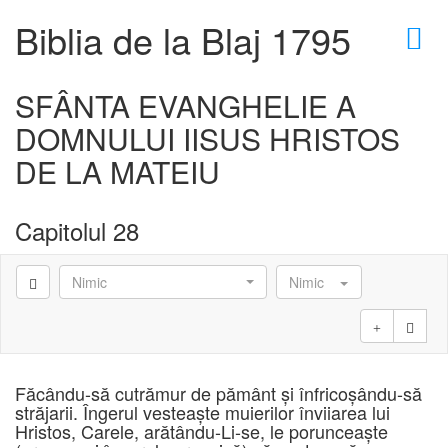
×
Biblia de la Blaj 1795
SFÂNTA EVANGHELIE A
DOMNULUI IISUS HRISTOS
D
DE LA MATEIU
Capitolul 28
D
Nimic
Nimic
Făcându-să cutrămur de pământ şi înfricoşându-să
străjarii. Îngerul vesteaşte muierilor înviiarea lui
Hristos, Carele, arătându-Li-se, le porunceaşte