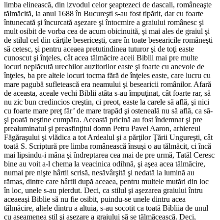
limba elinească, din izvodul celor şeaptezeci de dascali, româneaşte
tălmăcită, la anul 1688 în Bucureşti s-au fost tipărit, dar cu foarte
întunecată şi încurcată aşezare şi întocmire a graiului românesc şi
mult osibit de vorba cea de acum obicinuită, şi mai ales de graiul şi
de stilul cel din cărţile besericeşti, care în toate besearicile româneşti
să cetesc, şi pentru aceaea pretutindinea tuturor şi de toţi easte
cunoscut şi înţeles, cât acea tălmăcire aceii Biblii mai pre multe
locuri neplăcută urechilor auzitorilor easte şi foarte cu anevoie de
înţeles, ba pre altele locuri tocma fără de înţeles easte, care lucru cu
mare pagubă sufletească era neamului şi besearicii românilor. Afară
de aceasta, aceale vechi Biblii atâta s-au împuţinat, cât foarte rar, să
nu zic bun credincios creştin, ci preot, easte la carele să află, şi nici
cu foarte mare preţ făr’ de mare trapăd şi osteneală nu să află, ca să-
şi poată neştine cumpăra. Această pricină au fost îndemnat şi pre
prealuminatul şi preasfinţitul domn Petru Pavel Aaron, arhiereul
Făgăraşului şi vlădica a tot Ardealul şi a părţilor Ţării Ungureşti, cât
toată S. Scriptură pre limba românească însuşi o au tălmăcit, ci încă
mai lipsindu-i mâna şi îndreptarea cea mai de pre urmă, Tatăl Ceresc
bine au voit a-l chema la veacinica odihnă, şi aşea acea tălmăcire,
numai pre nişte hârtii scrisă, nesăvârşită şi nedată la lumină au
rămas, dintre care hârtii după aceaea, pentru multele mutări din loc
în loc, unele s-au pierdut. Deci, ca stilul şi aşezarea graiului întru
aceaeaşi Biblie să nu fie osibit, puindu-se unele dintru acea
tălmăcire, altele dintru a altuia, s-au socotit ca toată Bibliia de unul
cu aseamenea stil şi aşezare a graiului să se tălmăcească. Deci,