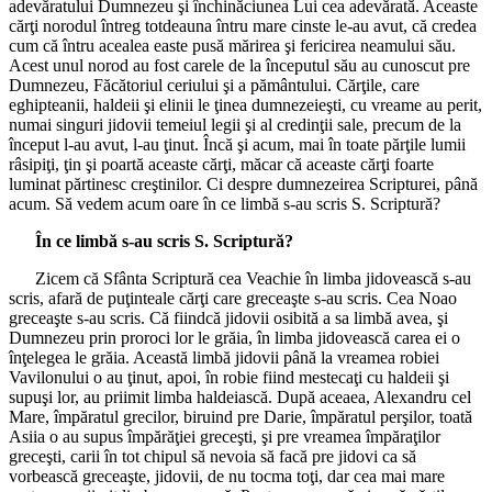
adevăratului Dumnezeu şi închinăciunea Lui cea adevărată. Aceaste
cărţi norodul întreg totdeauna întru mare cinste le-au avut, că credea
cum că întru acealea easte pusă mărirea şi fericirea neamului său.
Acest unul norod au fost carele de la începutul său au cunoscut pre
Dumnezeu, Făcătoriul ceriului şi a pământului. Cărţile, care
eghipteanii, haldeii şi elinii le ţinea dumnezeieşti, cu vreame au perit,
numai singuri jidovii temeiul legii şi al credinţii sale, precum de la
început l-au avut, l-au ţinut. Încă şi acum, mai în toate părţile lumii
râsipiţi, ţin şi poartă aceaste cărţi, măcar că aceaste cărţi foarte
luminat părtinesc creştinilor. Ci despre dumnezeirea Scripturei, până
acum. Să vedem acum oare în ce limbă s-au scris S. Scriptură?
În ce limbă s-au scris S. Scriptură?
Zicem că Sfânta Scriptură cea Veachie în limba jidovească s-au
scris, afară de puţinteale cărţi care greceaşte s-au scris. Cea Noao
greceaşte s-au scris. Că fiindcă jidovii osibită a sa limbă avea, şi
Dumnezeu prin proroci lor le grăia, în limba jidovească carea ei o
înţelegea le grăia. Această limbă jidovii până la vreamea robiei
Vavilonului o au ţinut, apoi, în robie fiind mestecaţi cu haldeii şi
supuşi lor, au priimit limba haldeiască. După aceaea, Alexandru cel
Mare, împăratul grecilor, biruind pre Darie, împăratul perşilor, toată
Asiia o au supus împărăţiei greceşti, şi pre vreamea împăraţilor
greceşti, carii în tot chipul să nevoia să facă pre jidovi ca să
vorbească greceaşte, jidovii, de nu tocma toţi, dar cea mai mare