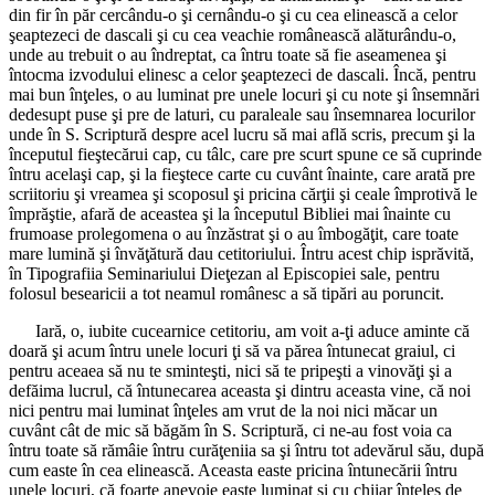
din fir în păr cercându-o şi cernându-o şi cu cea elinească a celor
şeaptezeci de dascali şi cu cea veachie românească alăturându-o,
unde au trebuit o au îndreptat, ca întru toate să fie aseamenea şi
întocma izvodului elinesc a celor şeaptezeci de dascali. Încă, pentru
mai bun înţeles, o au luminat pre unele locuri şi cu note şi însemnări
dedesupt puse şi pre de laturi, cu paraleale sau însemnarea locurilor
unde în S. Scriptură despre acel lucru să mai află scris, precum şi la
începutul fieştecărui cap, cu tâlc, care pre scurt spune ce să cuprinde
întru acelaşi cap, şi la fieştece carte cu cuvânt înainte, care arată pre
scriitoriu şi vreamea şi scoposul şi pricina cărţii şi ceale împrotivă le
împrăştie, afară de aceastea şi la începutul Bibliei mai înainte cu
frumoase prolegomena o au înzăstrat şi o au îmbogăţit, care toate
mare lumină şi învăţătură dau cetitoriului. Întru acest chip isprăvită,
în Tipografiia Seminariului Dieţezan al Episcopiei sale, pentru
folosul besearicii a tot neamul românesc a să tipări au poruncit.
Iară, o, iubite cucearnice cetitoriu, am voit a-ţi aduce aminte că
doară şi acum întru unele locuri ţi să va părea întunecat graiul, ci
pentru aceaea să nu te sminteşti, nici să te pripeşti a vinovăţi şi a
defăima lucrul, că întunecarea aceasta şi dintru aceasta vine, că noi
nici pentru mai luminat înţeles am vrut de la noi nici măcar un
cuvânt cât de mic să băgăm în S. Scriptură, ci ne-au fost voia ca
întru toate să rămâie întru curăţeniia sa şi întru tot adevărul său, după
cum easte în cea elinească. Aceasta easte pricina întunecării întru
unele locuri, că foarte anevoie easte luminat şi cu chiiar înţeles de