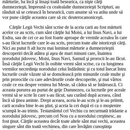
mărturiie, ba încă şi însaşi toată besearica, ca nişte cărţi
dumnezeieşti, împreună cu cealealalte dumnezeieşti Scripturi, au
rânduit să se cetească în besearică, cum anume să va arăta unde să
vor pune cărţile aceastea care să zic deuterocanoniceşti.
Cărţile Legii Vechi sânt scrise de la aceia carii au fost mărturii
acelor ce au scris, cum sânt cărţile lui Moisi, a lui Iisus Navi, a lui
Esdra, sau de cei ce au fost foarte aproape de vremile acealea în care
s-au făcut lucrurile care le-au scris, precum toate alte istoriceşti cărţi.
Nici au putut fi alt lucru mai luminat mărturie a dumnezeieştii
descoperiri decât atâtea şi aşea de mari minuni care, înaintea
norodului jidovesc, Moisi, Iisus Navi, Samuil şi prorocii le-au făcut.
Însă cărţile Legii Vechi în osibite vremi sânt scrise, ca cu lungimea
vremilor necredinţa norodului celui îndărătnic şi cu totul înecat întru
lucrurile ceale văzute să se domolească prin minunile ceale multe şi
prin prorociile cu care adevărurile ceale descoperite, şi mai vârtos
ceale ce era despre venirea lui Mesie, să cădea să se întărească. Ci
aceasta pururea au purtat de grije Dumnezeu, ca lucrurile pre aceale
vremi să se scrie în care s-au făcut, sau curând după aceaea, când
încă să ţinea aminte. Drept aceaea, aceia le-au scris şi le-au priimit,
carii acealea bine le-au ştiut, şi aceia la cei după ei ca o moştenire
scumpă le-au trimis. Testamântul cel Vechiu cu necurmată trădanie a
norodului jidovesc, precum cel Nou cu a norodului creştinesc, au
fost ţinut. Cărţile aceastea decât toate altele sânt mai vechi, aceastea
singure sânt din toată vechimea, din care învăţăm cunoştinţa