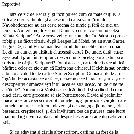
împrotivă.
Iară ce zic de Esdra şi-şi închipuiesc cum că toate cărţile, la
stricarea Ierusalimului şi a besearicii carea s-au făcut de
Navohodonosor, au ars easte tocma de nimic şi fără de nici un
temeiu. Au Ieremie, Iezechiil, Daniil şi cei trei coconi nu cetea
Sfânta Scriptură? Au Zorovavel, carele au adus în Palestina pre cei
robiţi şi au făcut oltariu după Leagea lui Moisi, nu au avut Cartea
Legii? Ce, când Esdra înaintea norodului au cetit Cartea a doao
Legii, au atunci au alcătuit el această carte? De unde, dară, easte
aşea osibit graiu în Scripturi, deaca unul şi acelaşi au alcătuit şi au
scris toate cărţile Scripturei? Drept aceaea, easte de râs vreadnică
bârfirea celor ce zic cum că Esdra sau arhiereul Helchiia sau oricine
altul au alcătuit toate cărţile Sfintei Scripturi. Ci măcar de le-am
îngădui lor aceasta, ce ar face, de vreame ce haractirii şi însuşirile
descoperirei dumnezeieşti întru acealea strălucesc, ori de cine fie
alcătuite? Dar cum că Moisi easte alcătuitoriul şi scriitoriul celor
cinci cărţi, care greceaşte să zic Pentateucos, David al psalmilor,
măcar a celor ce să scriu supt numele lui, şi prorocii a cărţilor care
numele lor au, easte lucru adeverit şi de sinagoga jidovilor, şi de
besearica creştinească, şi din învăţătura cea de pururea, care lucru
mai pre larg îl vom arăta când despre fieştecare carte deosebi vom
grăi.
Şi cu adevărat şi cărţile altor scriitori, carii nu au fost de la