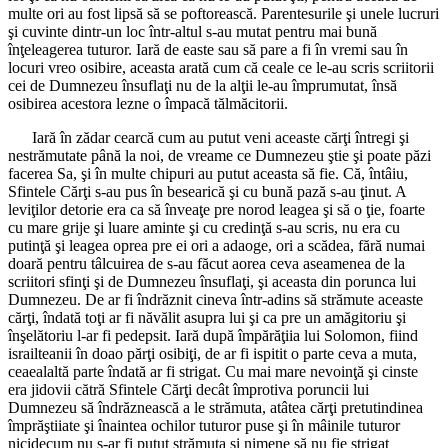
multe ori au fost lipsă să se poftorească. Parentesurile şi unele lucruri
şi cuvinte dintr-un loc într-altul s-au mutat pentru mai bună
înţeleagerea tuturor. Iară de easte sau să pare a fi în vremi sau în
locuri vreo osibire, aceasta arată cum că ceale ce le-au scris scriitorii
cei de Dumnezeu însuflaţi nu de la alţii le-au împrumutat, însă
osibirea acestora lezne o împacă tălmăcitorii.
Iară în zădar cearcă cum au putut veni aceaste cărţi întregi şi
nestrămutate până la noi, de vreame ce Dumnezeu ştie şi poate păzi
facerea Sa, şi în multe chipuri au putut aceasta să fie. Că, întâiu,
Sfintele Cărţi s-au pus în besearică şi cu bună pază s-au ţinut. A
leviţilor detorie era ca să înveaţe pre norod leagea şi să o ţie, foarte
cu mare grije şi luare aminte şi cu credinţă s-au scris, nu era cu
putinţă şi leagea oprea pre ei ori a adaoge, ori a scădea, fără numai
doară pentru tâlcuirea de s-au făcut aorea ceva aseamenea de la
scriitori sfinţi şi de Dumnezeu însuflaţi, şi aceasta din porunca lui
Dumnezeu. De ar fi îndrăznit cineva într-adins să strămute aceaste
cărţi, îndată toţi ar fi năvălit asupra lui şi ca pre un amăgitoriu şi
înşelătoriu l-ar fi pedepsit. Iară după împărăţiia lui Solomon, fiind
israilteanii în doao părţi osibiţi, de ar fi ispitit o parte ceva a muta,
ceaealaltă parte îndată ar fi strigat. Cu mai mare nevoinţă şi cinste
era jidovii cătră Sfintele Cărţi decât împrotiva poruncii lui
Dumnezeu să îndrăznească a le strămuta, atâtea cărţi pretutindinea
împrăştiiate şi înaintea ochilor tuturor puse şi în mâinile tuturor
nicidecum nu s-ar fi putut strămuta şi nimene să nu fie strigat