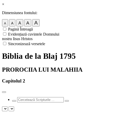
×
Dimensiunea fontului:
A
A
A
A
A
Pagină Întreagă
Evidențiază cuvintele Domnului
nostru Iisus Hristos
Sincronizează versetele
Biblia de la Blaj 1795
PROROCIIA LUI MALAHIIA
Capitolul 2