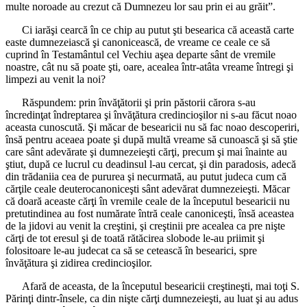
multe noroade au crezut că Dumnezeu lor sau prin ei au grăit”.
Ci iarăşi cearcă în ce chip au putut şti besearica că această carte
easte dumnezeiască şi canonicească, de vreame ce ceale ce să
cuprind în Testamântul cel Vechiu aşea departe sânt de vremile
noastre, cât nu să poate şti, oare, acealea într-atâta vreame întregi şi
limpezi au venit la noi?
Răspundem: prin învăţătorii şi prin păstorii cărora s-au
încredinţat îndreptarea şi învăţătura credincioşilor ni s-au făcut noao
aceasta cunoscută. Şi măcar de besearicii nu să fac noao descoperiri,
însă pentru aceaea poate şi după multă vreame să cunoască şi să ştie
care sânt adevărate şi dumnezeieşti cărţi, precum şi mai înainte au
ştiut, după ce lucrul cu deadinsul l-au cercat, şi din paradosis, adecă
din trădaniia cea de pururea şi necurmată, au putut judeca cum că
cărţile ceale deuterocanoniceşti sânt adevărat dumnezeieşti. Măcar
că doară aceaste cărţi în vremile ceale de la începutul besearicii nu
pretutindinea au fost numărate întră ceale canoniceşti, însă aceastea
de la jidovi au venit la creştini, şi creştinii pre acealea ca pre nişte
cărţi de tot eresul şi de toată rătăcirea slobode le-au priimit şi
folositoare le-au judecat ca să se cetească în besearici, spre
învăţătura şi zidirea credincioşilor.
Afară de aceasta, de la începutul besearicii creştineşti, mai toţi S.
Părinţi dintr-însele, ca din nişte cărţi dumnezeieşti, au luat şi au adus