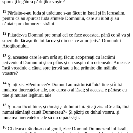
spurcaţi legătura părinţilor voştri?
11
Părăsitu-s-au Iuda şi urâciune s-au făcut în Israil şi în Ierusalim,
pentru că au spurcat Iuda sfintele Domnului, care au iubit şi au
căutat spre dumnezei străini.
12
Piiarde-va Domnul pre omul cel ce face aceastea, până ce să va şi
smeri din lăcaşurile lui Iacov şi din cei ce aduc jertvă Domnului
Atotţiitoriului.
13
Şi aceastea care le-am urât aţi făcut; acopereaţi cu lacrămi
jertvenicul Domnului şi cu plâns şi cu suspin din osteneale. Au easte
încă vreadnic a căuta spre jertvă sau a lua priimire din mâinile
voastre?
14
Şi aţi zis: «Pentru ce?» Domnul au mărturisit întră tine şi întră
muiarea tinereaţelor tale, pre carea o ai lăsat; şi aceasta e părtaşe cu
tine şi muiare legăturii tale.
15
Şi n-au făcut bine; şi rămăşiţa duhului lui. Şi aţi zis: «Ce altă, fără
numai sămânţă caută Dumnezeu?» Şi păziţi cu duhul vostru, şi
muiarea tinereaţelor tale să nu o părăsăşti.
16
Ci deaca urându-o o ai gonit, zice Domnul Dumnezeul lui Israil,