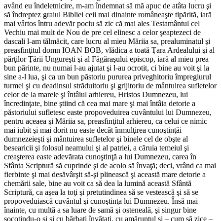
având eu îndeletnicire, m-am îndemnat să mă apuc de atâta lucru şi
să îndreptez graiul Bibliei ceii mai dinainte româneaşte tipărită, iară
mai vârtos întru adevăr pociu să zic că mai ales Testamântul cel
Vechiu mai mult de Nou de pre cel elinesc a celor şeaptezeci de
dascali l-am tălmăcit, care lucru al mieu Măriia sa, prealuminatul şi
preasfinţitul domn IOAN BOB, vlădica a toată Ţara Ardealului şi al
părţilor Ţării Ungureşti şi al Făgăraşului episcop, iară al mieu prea
bun părinte, nu numai l-au ajutat şi l-au ocrotit, ci bine au voit şi la
sine a-l lua, şi ca un bun păstoriu pururea priveghitoriu împregiurul
turmei şi cu deadinsul străduitoriu şi grijitoriu de mântuirea sufletelor
celor de la marele şi întâiul arhiereu, Hristos Dumnezeu, lui
încredinţate, bine ştiind că cea mai mare şi mai întâia detorie a
păstoriului sufletesc easte propoveduirea cuvântului lui Dumnezeu,
pentru aceaea şi Măriia sa, preasfinţitul arhiereu, ca celui ce nimic
mai iubit şi mai dorit nu easte decât înmulţirea cunoştinţăi
dumnezeieşti şi mântuirea sufletelor şi binele cel de obşte al
besearicii şi folosul neamului şi al patriei, a căruia temeiul şi
creaşterea easte adevărata cunoştinţă a lui Dumnezeu, carea în
Sfânta Scriptură să cuprinde şi de acolo să învaţă; deci, vrând ca mai
fierbinte şi mai desăvârşit să-şi plinească şi această mare detorie a
chemării sale, bine au voit ca să dea la lumină această Sfântă
Scriptură, ca aşea la toţi şi pretutindinea să se vestească şi să se
propoveduiască cuvântul şi cunoştinţa lui Dumnezeu. Însă mai
înainte, cu multă a sa luare de samă şi osteneală, şi singur bine
socotindu-o şi şi cu bărbaţi învăţaţi, cu amăruntul şi – cum să zice –