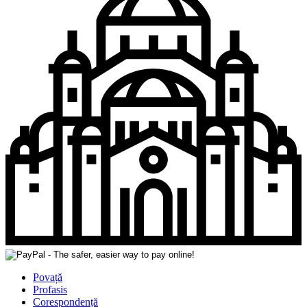
Povață
Profasis
Corespondență