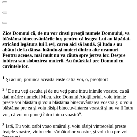
Zice Domnul că, de nu vor cinsti preoţii numele Domnului, va
blăstăma binecuvântările lor, pentru că leagea Lui au lăpădat,
stricând legătura lui Levi, carea aici să laudă. Şi Iuda s-au
abătut de la dânsa, luându-şi muieri dintru alte neamuri.
Pentru aceaea, mai mult nu va căuta spre jertva lor. Despre
iubirea sau slobozirea muierii. Au întărâtat pre Domnul cu
cuvintele lor.
1
Şi acum, porunca aceasta easte cătră voi, o, preoţilor!
2
†
De nu veţi asculta şi de nu veţi pune întru inimile voastre, ca să
daţi mărire numelui Mieu, zice Domnul Atotţiitoriul, voiu trimite
preste voi blăstăm şi voiu blăstăma binecuvântarea voastră şi o voiu
blăstăma pre ea şi voiu râsipi binecuvântarea voastră şi nu va fi întru
a
voi, că voi nu puneţi întru inima voastră
.
3
Iată, Eu voiu osibi voao umărul şi voiu râsipi vintrecelul preste
feaţele voastre, vintrecelul sărbătorilor voastre, şi voiu lua pre voi