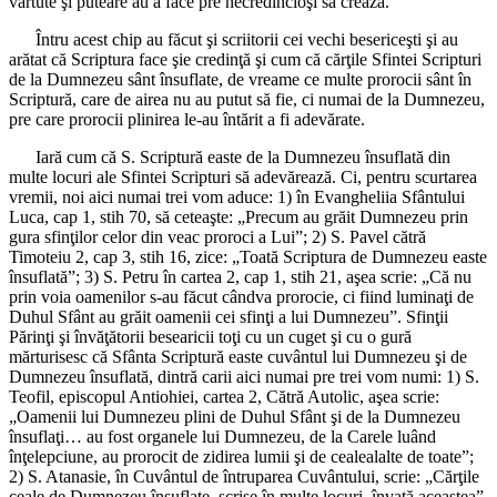
vârtute şi puteare au a face pre necredincioşi să crează.
Întru acest chip au făcut şi scriitorii cei vechi besericeşti şi au
arătat că Scriptura face şie credinţă şi cum că cărţile Sfintei Scripturi
de la Dumnezeu sânt însuflate, de vreame ce multe prorocii sânt în
Scriptură, care de airea nu au putut să fie, ci numai de la Dumnezeu,
pre care prorocii plinirea le-au întărit a fi adevărate.
Iară cum că S. Scriptură easte de la Dumnezeu însuflată din
multe locuri ale Sfintei Scripturi să adevărează. Ci, pentru scurtarea
vremii, noi aici numai trei vom aduce: 1) în Evangheliia Sfântului
Luca, cap 1, stih 70, să ceteaşte: „Precum au grăit Dumnezeu prin
gura sfinţilor celor din veac proroci a Lui”; 2) S. Pavel cătră
Timoteiu 2, cap 3, stih 16, zice: „Toată Scriptura de Dumnezeu easte
însuflată”; 3) S. Petru în cartea 2, cap 1, stih 21, aşea scrie: „Că nu
prin voia oamenilor s-au făcut cândva prorocie, ci fiind luminaţi de
Duhul Sfânt au grăit oamenii cei sfinţi a lui Dumnezeu”. Sfinţii
Părinţi şi învăţătorii besearicii toţi cu un cuget şi cu o gură
mărturisesc că Sfânta Scriptură easte cuvântul lui Dumnezeu şi de
Dumnezeu însuflată, dintră carii aici numai pre trei vom numi: 1) S.
Teofil, episcopul Antiohiei, cartea 2, Cătră Autolic, aşea scrie:
„Oamenii lui Dumnezeu plini de Duhul Sfânt şi de la Dumnezeu
însuflaţi… au fost organele lui Dumnezeu, de la Carele luând
înţelepciune, au prorocit de zidirea lumii şi de cealealalte de toate”;
2) S. Atanasie, în Cuvântul de întruparea Cuvântului, scrie: „Cărţile
ceale de Dumnezeu însuflate, scrise în multe locuri, învaţă aceastea”.