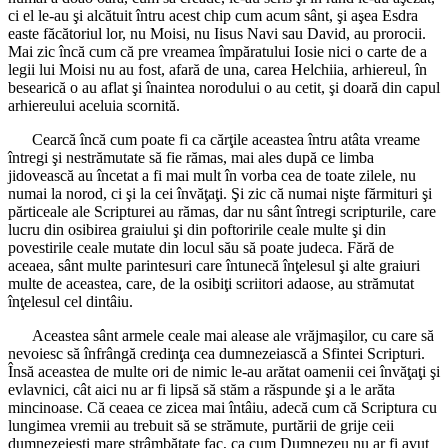
ci el le-au şi alcătuit întru acest chip cum acum sânt, şi aşea Esdra
easte făcătoriul lor, nu Moisi, nu Iisus Navi sau David, au prorocii.
Mai zic încă cum că pre vreamea împăratului Iosie nici o carte de a
legii lui Moisi nu au fost, afară de una, carea Helchiia, arhiereul, în
besearică o au aflat şi înaintea norodului o au cetit, şi doară din capul
arhiereului aceluia scornită.
Cearcă încă cum poate fi ca cărţile aceastea întru atâta vreame
întregi şi nestrămutate să fie rămas, mai ales după ce limba
jidovească au încetat a fi mai mult în vorba cea de toate zilele, nu
numai la norod, ci şi la cei învăţaţi. Şi zic că numai nişte fărmituri şi
părticeale ale Scripturei au rămas, dar nu sânt întregi scripturile, care
lucru din osibirea graiului şi din poftoririle ceale multe şi din
povestirile ceale mutate din locul său să poate judeca. Fără de
aceaea, sânt multe parintesuri care întunecă înţelesul şi alte graiuri
multe de aceastea, care, de la osibiţi scriitori adaose, au strămutat
înţelesul cel dintâiu.
Aceastea sânt armele ceale mai alease ale vrăjmaşilor, cu care să
nevoiesc să înfrângă credinţa cea dumnezeiască a Sfintei Scripturi.
Însă aceastea de multe ori de nimic le-au arătat oamenii cei învăţaţi şi
evlavnici, cât aici nu ar fi lipsă să stăm a răspunde şi a le arăta
mincinoase. Că ceaea ce zicea mai întâiu, adecă cum că Scriptura cu
lungimea vremii au trebuit să se strămute, purtării de grije ceii
dumnezeieşti mare strâmbătate fac, ca cum Dumnezeu nu ar fi avut