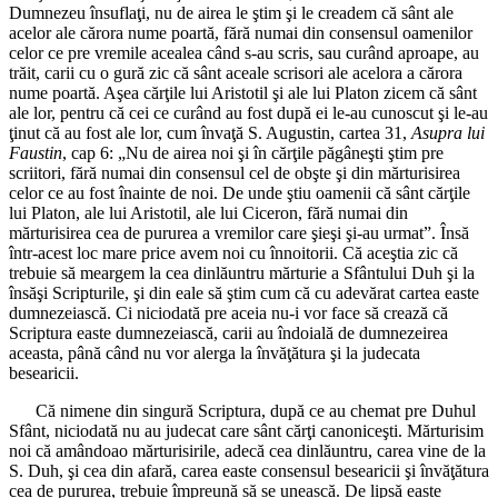
Dumnezeu însuflaţi, nu de airea le ştim şi le creadem că sânt ale
acelor ale cărora nume poartă, fără numai din consensul oamenilor
celor ce pre vremile acealea când s-au scris, sau curând aproape, au
trăit, carii cu o gură zic că sânt aceale scrisori ale acelora a cărora
nume poartă. Aşea cărţile lui Aristotil şi ale lui Platon zicem că sânt
ale lor, pentru că cei ce curând au fost după ei le-au cunoscut şi le-au
ţinut că au fost ale lor, cum învaţă S. Augustin, cartea 31,
Asupra lui
Faustin
, cap 6: „Nu de airea noi şi în cărţile păgâneşti ştim pre
scriitori, fără numai din consensul cel de obşte şi din mărturisirea
celor ce au fost înainte de noi. De unde ştiu oamenii că sânt cărţile
lui Platon, ale lui Aristotil, ale lui Ciceron, fără numai din
mărturisirea cea de pururea a vremilor care şieşi şi-au urmat”. Însă
într-acest loc mare price avem noi cu înnoitorii. Că aceştia zic că
trebuie să meargem la cea dinlăuntru mărturie a Sfântului Duh şi la
însăşi Scripturile, şi din eale să ştim cum că cu adevărat cartea easte
dumnezeiască. Ci niciodată pre aceia nu-i vor face să crează că
Scriptura easte dumnezeiască, carii au îndoială de dumnezeirea
aceasta, până când nu vor alerga la învăţătura şi la judecata
besearicii.
Că nimene din singură Scriptura, după ce au chemat pre Duhul
Sfânt, niciodată nu au judecat care sânt cărţi canoniceşti. Mărturisim
noi că amândoao mărturisirile, adecă cea dinlăuntru, carea vine de la
S. Duh, şi cea din afară, carea easte consensul besearicii şi învăţătura
cea de pururea, trebuie împreună să se unească. De lipsă easte