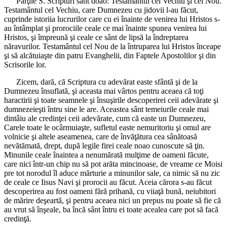
Părţile S. Scripturi sânt doao: Testamântul cel Vechiu şi cel Nou.
Testamântul cel Vechiu, care Dumnezeu cu jidovii l-au făcut,
cuprinde istoriia lucrurilor care cu ei înainte de venirea lui Hristos s-
au întâmplat şi prorociile ceale ce mai înainte spunea venirea lui
Hristos, şi împreună şi ceale ce sânt de lipsă la îndreptarea
năravurilor. Testamântul cel Nou de la întruparea lui Hristos înceape
şi să alcătuiaşte din patru Evanghelii, din Faptele Apostolilor şi din
Scrisorile lor.
Zicem, dară, că Scriptura cu adevărat easte sfântă şi de la
Dumnezeu însuflată, şi aceasta mai vârtos pentru aceaea că toţi
haractirii şi toate seamnele şi însuşirile descoperirei ceii adevărate şi
dumnezeieşti întru sine le are. Aceastea sânt temeiurile ceale mai
dintâiu ale credinţei ceii adevărate, cum că easte un Dumnezeu,
Carele toate le ocârmuiaşte, sufletul easte nemuritoriu şi omul are
volnicie şi altele aseamenea, care de învăţătura cea sânătoasă
nevătămată, drept, după legile firei ceale noao cunoscute să ţin.
Minunile ceale înaintea a nenumărată mulţime de oameni făcute,
care nici într-un chip nu să pot arăta mincinoase, de vreame ce Moisi
pre tot norodul îl aduce mărturie a minunilor sale, ca nimic să nu zic
de ceale ce Iisus Navi şi prorocii au făcut. Aceia cărora s-au făcut
descoperirea au fost oameni fără prihană, cu viiaţă bună, neiubitori
de mărire deşeartă, şi pentru aceaea nici un prepus nu poate să fie că
au vrut să înşeale, ba încă sânt întru ei toate acealea care pot să facă
credinţă.