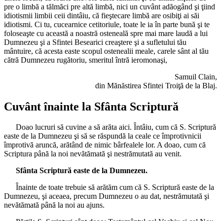
pre o limbă a tălmăci pre altă limbă, nici un cuvânt adăogând şi ţiind
idiotismii limbii ceii dintâiu, că fieştecare limbă are osibiţi ai săi
idiotismi. Ci tu, cucearnice cetitoriule, toate le ia în parte bună şi te
foloseaşte cu această a noastră osteneală spre mai mare laudă a lui
Dumnezeu şi a Sfintei Besearici creaştere şi a sufletului tău
mântuire, că acesta easte scopul ostenealii meale, carele sânt al tău
cătră Dumnezeu rugătoriu, smeritul întră ieromonaşi,
Samuil Clain,
din Mănăstirea Sfintei Troiţă de la Blaj.
Cuvânt înainte la Sfânta Scriptură
Doao lucruri să cuvine a să arăta aici. Întâiu, cum că S. Scriptură
easte de la Dumnezeu şi să se răspundă la ceale ce împrotivnicii
împrotivă aruncă, arătând de nimic bârfealele lor. A doao, cum că
Scriptura până la noi nevătămată şi nestrămutată au venit.
Sfânta Scriptură easte de la Dumnezeu.
Înainte de toate trebuie să arătăm cum că S. Scriptură easte de la
Dumnezeu, şi aceaea, precum Dumnezeu o au dat, nestrămutată şi
nevătămată până la noi au ajuns.