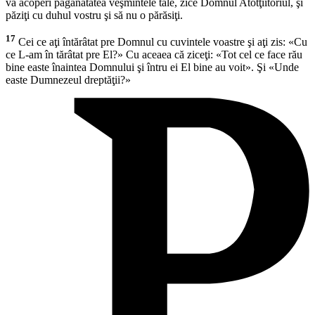
va acoperi păgânătatea veşmintele tale, zice Domnul Atotţiitoriul, şi
păziţi cu duhul vostru şi să nu o părăsiţi.
17
Cei ce aţi întărâtat pre Domnul cu cuvintele voastre şi aţi zis: «Cu
ce L-am în tărâtat pre El?» Cu aceaea că ziceţi: «Tot cel ce face rău
bine easte înaintea Domnului şi întru ei El bine au voit». Şi «Unde
easte Dumnezeul dreptăţii?»