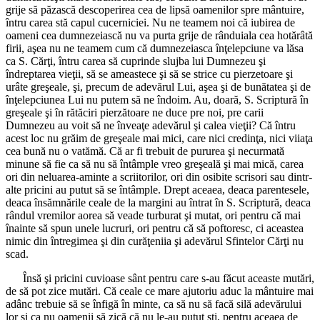
grije să păzască descoperirea cea de lipsă oamenilor spre mântuire,
întru carea stă capul cucerniciei. Nu ne teamem noi că iubirea de
oameni cea dumnezeiască nu va purta grije de rânduiala cea hotărâtă
firii, aşea nu ne teamem cum că dumnezeiasca înţelepciune va lăsa
ca S. Cărţi, întru carea să cuprinde slujba lui Dumnezeu şi
îndreptarea vieţii, să se ameastece şi să se strice cu pierzetoare şi
urâte greşeale, şi, precum de adevărul Lui, aşea şi de bunătatea şi de
înţelepciunea Lui nu putem să ne îndoim. Au, doară, S. Scriptură în
greşeale şi în rătăciri pierzătoare ne duce pre noi, pre carii
Dumnezeu au voit să ne înveaţe adevărul şi calea vieţii? Că întru
acest loc nu grăim de greşeale mai mici, care nici credinţa, nici viiaţa
cea bună nu o vatămă. Că ar fi trebuit de pururea şi necurmată
minune să fie ca să nu să întâmple vreo greşeală şi mai mică, carea
ori din neluarea-aminte a scriitorilor, ori din osibite scrisori sau dintr-
alte pricini au putut să se întâmple. Drept aceaea, deaca parentesele,
deaca însămnările ceale de la margini au întrat în S. Scriptură, deaca
rândul vremilor aorea să veade turburat şi mutat, ori pentru că mai
înainte să spun unele lucruri, ori pentru că să poftoresc, ci aceastea
nimic din întregimea şi din curăţeniia şi adevărul Sfintelor Cărţi nu
scad.
Însă şi pricini cuvioase sânt pentru care s-au făcut aceaste mutări,
de să pot zice mutări. Că ceale ce mare ajutoriu aduc la mântuire mai
adânc trebuie să se înfigă în minte, ca să nu să facă silă adevărului
lor şi ca nu oamenii să zică că nu le-au putut şti, pentru aceaea de