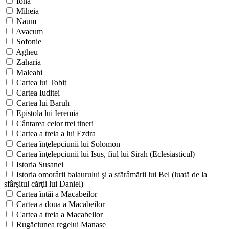
Iona
Miheia
Naum
Avacum
Sofonie
Agheu
Zaharia
Maleahi
Cartea lui Tobit
Cartea Iuditei
Cartea lui Baruh
Epistola lui Ieremia
Cântarea celor trei tineri
Cartea a treia a lui Ezdra
Cartea înţelepciunii lui Solomon
Cartea înţelepciunii lui Isus, fiul lui Sirah (Eclesiasticul)
Istoria Susanei
Istoria omorârii balaurului şi a sfărâmării lui Bel (luată de la
sfârşitul cărţii lui Daniel)
Cartea întâi a Macabeilor
Cartea a doua a Macabeilor
Cartea a treia a Macabeilor
Rugăciunea regelui Manase