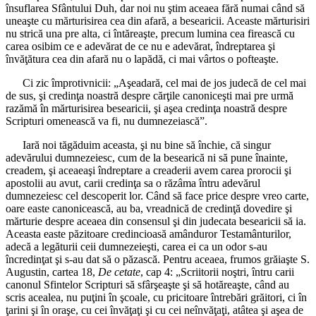
însuflarea Sfântului Duh, dar noi nu ştim aceaea fără numai când să
uneaşte cu mărturisirea cea din afară, a besearicii. Aceaste mărturisiri
nu strică una pre alta, ci întăreaşte, precum lumina cea firească cu
carea osibim ce e adevărat de ce nu e adevărat, îndreptarea şi
învăţătura cea din afară nu o lapădă, ci mai vârtos o pofteaşte.
Ci zic împrotivnicii: „Aşeadară, cel mai de jos judecă de cel mai
de sus, şi credinţa noastră despre cărţile canoniceşti mai pre urmă
razămă în mărturisirea besearicii, şi aşea credinţa noastră despre
Scripturi omenească va fi, nu dumnezeiască”.
Iară noi tăgăduim aceasta, şi nu bine să închie, că singur
adevărului dumnezeiesc, cum de la besearică ni să pune înainte,
creadem, şi aceaeaşi îndreptare a creaderii avem carea prorocii şi
apostolii au avut, carii credinţa sa o răzâma întru adevărul
dumnezeiesc cel descoperit lor. Când să face price despre vreo carte,
oare easte canonicească, au ba, vreadnică de credinţă dovedire şi
mărturie despre aceaea din consensul şi din judecata besearicii să ia.
Aceasta easte păzitoare credincioasă amânduror Testamânturilor,
adecă a legăturii ceii dumnezeieşti, carea ei ca un odor s-au
încredinţat şi s-au dat să o păzască. Pentru aceaea, frumos grăiaşte S.
Augustin, cartea 18,
De cetate
, cap 4: „Scriitorii noştri, întru carii
canonul Sfintelor Scripturi să sfârşeaşte şi să hotăreaşte, când au
scris acealea, nu puţini în şcoale, cu pricitoare întrebări grăitori, ci în
ţarini şi în oraşe, cu cei învăţaţi şi cu cei neînvăţaţi, atâtea şi aşea de