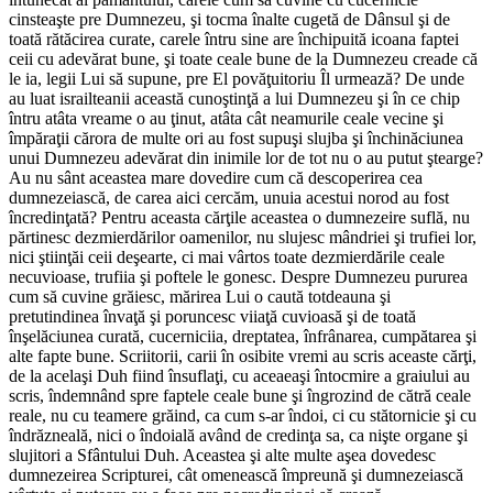
cinsteaşte pre Dumnezeu, şi tocma înalte cugetă de Dânsul şi de
toată rătăcirea curate, carele întru sine are închipuită icoana faptei
ceii cu adevărat bune, şi toate ceale bune de la Dumnezeu creade că
le ia, legii Lui să supune, pre El povăţuitoriu Îl urmează? De unde
au luat israilteanii această cunoştinţă a lui Dumnezeu şi în ce chip
întru atâta vreame o au ţinut, atâta cât neamurile ceale vecine şi
împăraţii cărora de multe ori au fost supuşi slujba şi închinăciunea
unui Dumnezeu adevărat din inimile lor de tot nu o au putut ştearge?
Au nu sânt aceastea mare dovedire cum că descoperirea cea
dumnezeiască, de carea aici cercăm, unuia acestui norod au fost
încredinţată? Pentru aceasta cărţile aceastea o dumnezeire suflă, nu
părtinesc dezmierdărilor oamenilor, nu slujesc mândriei şi trufiei lor,
nici ştiinţăi ceii deşearte, ci mai vârtos toate dezmierdările ceale
necuvioase, trufiia şi poftele le gonesc. Despre Dumnezeu pururea
cum să cuvine grăiesc, mărirea Lui o caută totdeauna şi
pretutindinea învaţă şi poruncesc viiaţă cuvioasă şi de toată
înşelăciunea curată, cucerniciia, dreptatea, înfrânarea, cumpătarea şi
alte fapte bune. Scriitorii, carii în osibite vremi au scris aceaste cărţi,
de la acelaşi Duh fiind însuflaţi, cu aceaeaşi întocmire a graiului au
scris, îndemnând spre faptele ceale bune şi îngrozind de cătră ceale
reale, nu cu teamere grăind, ca cum s-ar îndoi, ci cu stătornicie şi cu
îndrăzneală, nici o îndoială având de credinţa sa, ca nişte organe şi
slujitori a Sfântului Duh. Aceastea şi alte multe aşea dovedesc
dumnezeirea Scripturei, cât omenească împreună şi dumnezeiască