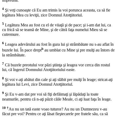
împreună.
4
Şi veţi cunoaşte că Eu am trimis la voi porunca aceasta, ca să fie
legătura Mea cu leviţii, zice Domnul Atotţiitoriul.
5
Legătura Mea au fost cu el de viiaţă şi de pace; şi i-am dat lui, ca
cu frică să se teamă de Mine, şi de cătră faţa numelui Mieu să se
cutremure.
6
Leagea adevărului au fost în gura lui şi strâmbătate nu s-au aflat în
b
buzele lui. În pace drept
au umblat cu Mine şi pre mulţi au întors de
la strâmbătate.
7
Că buzele preotului vor păzi ştiinţa şi leagea vor cerca din rostul
lui, că îngerul Domnului Atotţiitoriului easte.
8
Şi voi v-aţi abătut din cale şi aţi slăbit pre mulţi în leage; stricat-aţi
legătura lui Levi, zice Domnul Atotţiitoriul.
9
Şi Eu v-am dat pre voi să fiţi defăimaţi şi lăpădaţi la toate
neamurile, pentru că n-aţi păzit căile Meale, ci aţi luat faţa în leage.
10
†
Au nu un tată easte voao tuturor? Au nu un Dumnezeu v-au
făcut pre voi? Pentru ce aţi lăsat fieştecarele pre fratele său, ca să