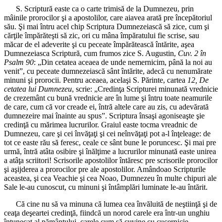
S. Scriptură easte ca o carte trimisă de la Dumnezeu, prin
mâinile prorocilor şi a apostolilor, care aiavea arată pre începătoriul
său. Şi mai întru acel chip Scriptura Dumnezeiască să zice, cum şi
cărţile împărăteşti să zic, ori cu mâna împăratului fie scrise, sau
măcar de el adeverite şi cu peceate împărătească întărite, aşea
Dumnezeiasca Scriptură, cum frumos zice S. Augustin,
Cuv. 2 în
Psalm 90
: „Din cetatea aceaea de unde nemernicim, până la noi au
venit”, cu peceate dumnezeiască sânt întărite, adecă cu nenumărate
minuni şi prorocii. Pentru aceaea, acelaşi S. Părinte, cartea
12, De
cetatea lui Dumnezeu
, scrie: „Credinţa Scripturei minunată vrednicie
de crezemânt cu bună vrednicie are în lume şi întru toate neamurile
de care, cum că vor creade ei, întră altele care au zis, cu adevărată
dumnezeire mai înainte au spus”. Scriptura însaşi agoniseaşte şie
credinţă cu mărimea lucrurilor. Graiul easte tocma vreadnic de
Dumnezeu, care şi cei învăţaţi şi cei neînvăţaţi pot a-l înţeleage: de
tot ce easte rău să feresc, ceale ce sânt bune le poruncesc. Şi mai pre
urmă, întră atâta osibire şi înălţime a lucrurilor minunată easte unirea
a atâţa scriitori! Scrisorile apostolilor întăresc pre scrisorile prorocilor
şi aşijderea a prorocilor pre ale apostolilor. Amândoao Scripturile
aceastea, şi cea Veachie şi cea Noao, Dumnezeu în multe chipuri ale
Sale le-au cunoscut, cu minuni şi întâmplări luminate le-au întărit.
Că cine nu să va minuna că lumea cea învăluită de neştiinţă şi de
ceaţa deşeartei credinţă, fiindcă un norod carele era într-un unghiu
întunecat al pământului, carele cum să cuvine cu cucernicie