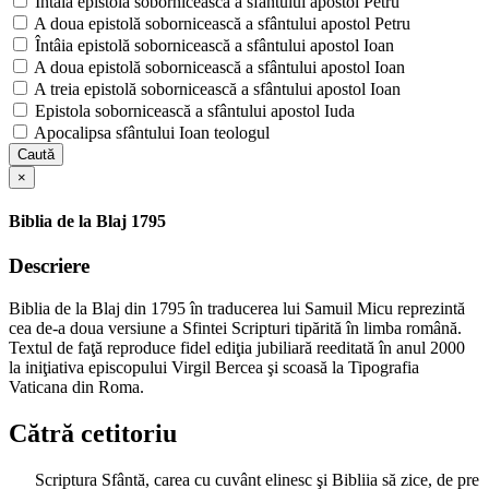
Întâia epistolă sobornicească a sfântului apostol Petru
A doua epistolă sobornicească a sfântului apostol Petru
Întâia epistolă sobornicească a sfântului apostol Ioan
A doua epistolă sobornicească a sfântului apostol Ioan
A treia epistolă sobornicească a sfântului apostol Ioan
Epistola sobornicească a sfântului apostol Iuda
Apocalipsa sfântului Ioan teologul
Caută
×
Biblia de la Blaj 1795
Descriere
Biblia de la Blaj din 1795 în traducerea lui Samuil Micu reprezintă
cea de-a doua versiune a Sfintei Scripturi tipărită în limba română.
Textul de faţă reproduce fidel ediţia jubiliară reeditată în anul 2000
la iniţiativa episcopului Virgil Bercea şi scoasă la Tipografia
Vaticana din Roma.
Cătră cetitoriu
Scriptura Sfântă, carea cu cuvânt elinesc şi Bibliia să zice, de pre