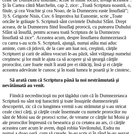
Şi în Cartea cătră Marchelin, cap 2, zice: „Toată Scriptura noastră, o,
fiiule, şi cea Veachie şi cea Noao, de la Dumnezeu easte însuflată”;
3) S. Grigorie Nisis, Cuv. 6 împrotiva lui Eunomie, scrie „Toate
oricâte le grăiaşte S. Scriptură sânt cuvintele Duhului Sfânt. Drept
aceaea, de la Dumnezeu fiind însuflaţi prorocii, cu putearea Duhului
Sfânt să însuflă, pentru aceaea toată Scriptura de la Dumnezeu
însuflată să zice”. Aceastea acum, despre însuflarea dumnezeiască
cu carea s-au scris S. Scriptură, ajungă, numai atâta mai aduc
aminte, cum că jidovii, de la care am luat noi, creştinii, cărţile
Scripturei şi carii de atâtea veacuri le-au păzit, sânt vrăjmaşi numelui
creştinesc şi lor mult le ajuta ca să acopere şi să şteargă cărţile
prorocilor, care foarte mult îi arată pre ei rătăciţi, însă şi ei cărţile
aceastea adevărate le cunosc şi în toată lumea le poartă şi le cinstesc.
Să arată cum că Scriptura până la noi nestrămutată şi
nevătămată au venit.
Fiindcă necredincioşii nu pot tăgădui cum că în Dumnezeiasca
Scriptură nu sânt toţi haractirii şi toate însuşirile dumnezeieştii
descoperiri, zic că cu lungimea vremii s-au strămutat şi s-au stricat
ceale cinci cărţi, şi cărţile ceale însemnate cu numele prorocilor nu
sânt de Moisi sau de proroci scrise, de vreame ce cărţile lui Moisi şi
ale prorocilor împreună cu besearica şi cu cetatea au ars, ci cărţile
aceastea care acum le avem, după robiia Vavilonului, Esdra nu
numai a doao oară, cum să creade, le-au scris şi în rând le-au aşezat,