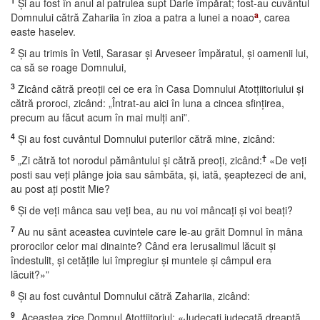
1
Şi au fost în anul al patrulea supt Darie împărat; fost-au cuvântul
a
Domnului cătră Zahariia în zioa a patra a lunei a noao
, carea
easte haselev.
2
Şi au trimis în Vetil, Sarasar şi Arveseer împăratul, şi oamenii lui,
ca să se roage Domnului,
3
Zicând cătră preoţii cei ce era în Casa Domnului Atotţiitoriului şi
cătră proroci, zicând: „Întrat-au aici în luna a cincea sfinţirea,
precum au făcut acum în mai mulţi ani”.
4
Şi au fost cuvântul Domnului puterilor cătră mine, zicând:
5
†
„Zi cătră tot norodul pământului şi cătră preoţi, zicând:
«De veţi
posti sau veţi plânge joia sau sâmbăta, şi, iată, şeaptezeci de ani,
au post aţi postit Mie?
6
Şi de veţi mânca sau veţi bea, au nu voi mâncaţi şi voi beaţi?
7
Au nu sânt aceastea cuvintele care le-au grăit Domnul în mâna
prorocilor celor mai dinainte? Când era Ierusalimul lăcuit şi
îndestulit, şi cetăţile lui împregiur şi muntele şi câmpul era
lăcuit?»”
8
Şi au fost cuvântul Domnului cătră Zahariia, zicând:
9
„Aceastea zice Domnul Atotţiitoriul: «Judecaţi judecată dreaptă