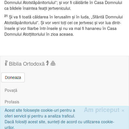
Domnului Atotstăpânitoriului”; şi vor fi căldările în Casa Domnului
ca blidele înaintea feaţii jertvenicului.
21
Şi va fi toată căldarea în Ierusalim şi în Iuda, „Sfântă Domnului
Atotstăpânitoriului”. Şi vor veni toţi cei ce jertvesc şi vor lua dintr-
însele şi vor fiiarbe într-însele şi nu va mai fi hananeu în Casa
Domnului Atotţiitoriului în zioa aceaea.
Biblia Ortodoxă
Povață
Profasis
Am priceput
×
Acest site folosește cookie-uri pentru a
Corespondență
oferi servicii și pentru a analiza traficul.
Dacă folosiți acest site, sunteți de acord cu utilizarea cookie-
Sfânta Scriptură | Biblia Ortodoxă Online © Copyright 2026, Mihail
urilor.