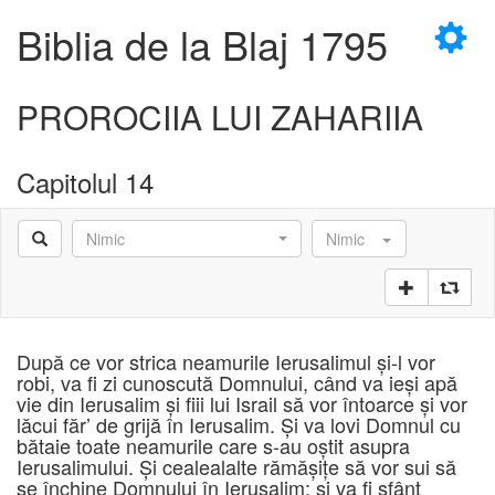
×
Biblia de la Blaj 1795
PROROCIIA LUI ZAHARIIA
Capitolul 14
D
Nimic
Nimic
D
După ce vor strica neamurile Ierusalimul şi-l vor
robi, va fi zi cunoscută Domnului, când va ieşi apă
vie din Ierusalim şi fiii lui Israil să vor întoarce şi vor
lăcui făr’ de grijă în Ierusalim. Şi va lovi Domnul cu
bătaie toate neamurile care s-au oştit asupra
Ierusalimului. Şi cealealalte rămăşiţe să vor sui să
se închine Domnului în Ierusalim; şi va fi sfânt