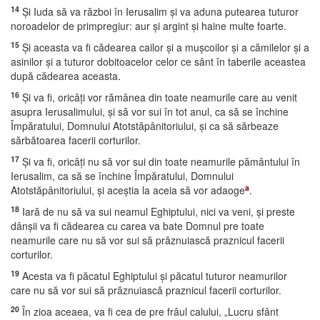
14
Şi Iuda să va război în Ierusalim şi va aduna putearea tuturor
noroadelor de primpregiur: aur şi argint şi haine multe foarte.
15
Şi aceasta va fi cădearea cailor şi a muşcoilor şi a cămilelor şi a
asinilor şi a tuturor dobitoacelor celor ce sânt în taberile aceastea
după cădearea aceasta.
16
Şi va fi, oricâţi vor rămânea din toate neamurile care au venit
asupra Ierusalimului, şi să vor sui în tot anul, ca să se închine
Împăratului, Domnului Atotstăpânitoriului, şi ca să sărbeaze
sărbătoarea facerii corturilor.
17
Şi va fi, oricâţi nu să vor sui din toate neamurile pământului în
Ierusalim, ca să se închine Împăratului, Domnului
a
Atotstăpânitoriului, şi aceştia la aceia să vor adaoge
.
18
Iară de nu să va sui neamul Eghiptului, nici va veni, şi preste
dânşii va fi cădearea cu carea va bate Domnul pre toate
neamurile care nu să vor sui să prăznuiască praznicul facerii
corturilor.
19
Acesta va fi păcatul Eghiptului şi păcatul tuturor neamurilor
care nu să vor sui să prăznuiască praznicul facerii corturilor.
20
În zioa aceaea, va fi cea de pre frâul calului, „Lucru sfânt