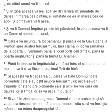
şi de cătră seară va fi lumină.
8
Şi în zioa aceaea va ieşi apă vie din Ierusalim; jumătate de
dânsa în marea cea dintâiu, şi jumătate de ea în marea cea de
apoi. Şi primăvara va fi aşea.
9
Şi va fi Domnul Împărat preste tot pământul; în zioa aceaea va fi
un Domn şi numele Lui unul,
10
Carele va încungiura tot pământul şi pustiia de la Gava până la
Remon spre austrul Ierusalimului. Iară Rama în loc va rămânea
de la poarta lui Veniamin până la locul porţii ceii dintâiu, până la
poarta unghiurilor şi până la turnul lui Anameil,
11
Până la teascurile împăratului vor lăcui întru el şi anatema mai
mult nu va fi şi va lăcui Ierusalimul fără de frică.
12
Şi aceasta va fi cădearea cu carea va bate Domnul toate
noroadele câte s-au oştit asupra Ierusalimului; usca-se-vor
trupurile lor stând pre picioarele sale şi ochii lor vor cură din
gaurile lor şi limba lor să va usca în gura lor.
13
Şi va fi în zioa aceaea groaza Domnului mare preste ei; şi să
va apuca fieştecarele de mâna deaproapelui său şi să va încleşta
mâna lui cu mâna deaproapelui său.