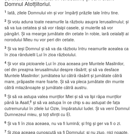
Domnul Atotţiitoriul.
1
Iată, zilele Domnului vin şi vor împărţi prăzile tale întru tine.
2
Şi voiu aduna toate neamurile la războiu asupra Ierusalimului; şi
să va lua cetatea şi să vor râsipi casele, şi muierile să vor
pângări. Şi va mearge jumătate din cetate în robie, iară ceialalţi ai
norodului Mieu nu vor peri din cetate.
3
Şi va ieşi Domnul şi să va da războiu întru neamurile acealea ca
în zioa rânduielii Lui în zioa războiului.
4
Şi vor sta picioarele Lui în zioa aceaea pre Muntele Maslinilor,
cel din preajma Ierusalimului despre răsărit; şi să va desface
Muntele Maslinilor: jumătatea lui cătră răsărit şi jumătate cătră
mare, prăpastie mare foarte. Şi să va pleca jumătate din munte
cătră miiazănoapte şi jumătate cătră austru.
5
Şi să va astupa valea munţilor Miei şi să va lipi râpa munţilor
†
până la Asail;
şi să va astupa în ce chip s-au astupat de faţa
cutremurului în zilele lui Ozie, împăratului Iudei. Şi va veni Domnul
Dumnezeul mieu, şi toţi sfinţii cu El.
6
Şi va fi în zioa aceaea, nu va fi lumină; şi frig şi ger va fi o zi.
7
Şi zioa aceaea cunoscută va fi Domnului; şi nu ziuo, nici noapte,