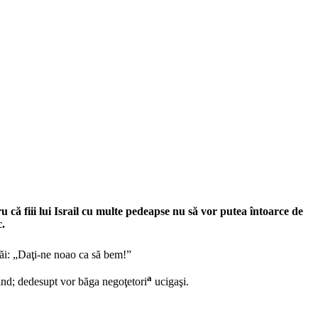
u că fiii lui Israil cu multe pedeapse nu să vor putea întoarce de
c.
 săi: „Daţi-ne noao ca să bem!”
a
rzind; dedesupt vor băga negoţetori
ucigaşi.