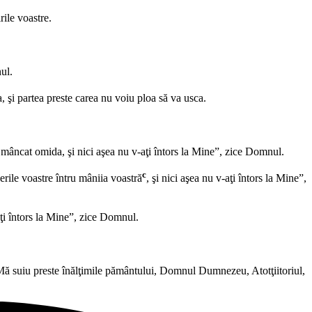
rile voastre.
nul.
a, şi partea preste carea nu voiu ploa să va usca.
au mâncat omida, şi nici aşea nu v-aţi întors la Mine”, zice Domnul.
c
erile voastre întru mâniia voastră
, şi nici aşea nu v-aţi întors la Mine”,
ţi întors la Mine”, zice Domnul.
ce Mă suiu preste înălţimile pământului, Domnul Dumnezeu, Atotţiitoriul,