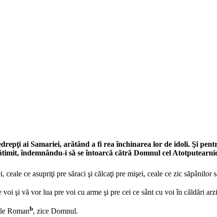
epţi ai Samariei, arătând a fi rea închinarea lor de idoli. Şi pentr
 pătimit, îndemnându-i să se întoarcă cătră Domnul cel Atotputearni
ceale ce asupriţi pre săraci şi călcaţi pre mişei, ceale ce zic săpânilor
 voi şi vă vor lua pre voi cu arme şi pre cei ce sânt cu voi în căldări a
b
tele Roman
, zice Domnul.