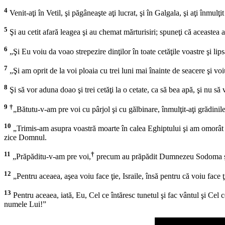
4
Venit-aţi în Vetil, şi păgâneaşte aţi lucrat, şi în Galgala, şi aţi înmulţi
5
Şi au cetit afară leagea şi au chemat mărturisiri; spuneţi că aceastea au
6
„Şi Eu voiu da voao strepezire dinţilor în toate cetăţile voastre şi lip
7
„Şi am oprit de la voi ploaia cu trei luni mai înainte de seacere şi voi
8
Şi să vor aduna doao şi trei cetăţi la o cetate, ca să bea apă, şi nu să
9
†
„Bătutu-v-am pre voi cu pârjol şi cu gălbinare, înmulţit-aţi grădinil
10
„Trimis-am asupra voastră moarte în calea Eghiptului şi am omorât cu 
zice Domnul.
11
†
„Prăpăditu-v-am pre voi,
precum au prăpădit Dumnezeu Sodoma şi Go
12
„Pentru aceaea, aşea voiu face ţie, Israile, însă pentru că voiu face 
13
Pentru aceaea, iată, Eu, Cel ce întăresc tunetul şi fac vântul şi Cel
numele Lui!”