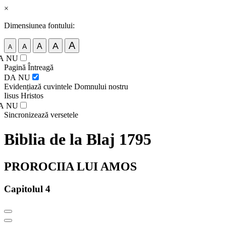
×
Dimensiunea fontului:
A
A
A
A
A
A
NU
Pagină Întreagă
DA
NU
Evidențiază cuvintele Domnului nostru
Iisus Hristos
A
NU
Sincronizează versetele
Biblia de la Blaj 1795
PROROCIIA LUI AMOS
Capitolul 4