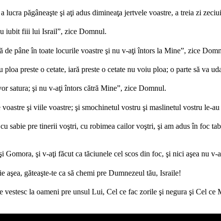
t a lucra păgâneaşte şi aţi adus dimineaţa jertvele voastre, a treia zi zeciui
 iubit fiii lui Israil”, zice Domnul.
să de pâne în toate locurile voastre şi nu v-aţi întors la Mine”, zice Dom
u ploa preste o cetate, iară preste o cetate nu voiu ploa; o parte să va ud
 vor satura; şi nu v-aţi întors cătră Mine”, zice Domnul.
e voastre şi viile voastre; şi smochinetul vostru şi maslinetul vostru le-
sabie pre tinerii voştri, cu robimea cailor voştri, şi am adus în foc tab
mora, şi v-aţi făcut ca tăciunele cel scos din foc, şi nici aşea nu v-a
ţie aşea, găteaşte-te ca să chemi pre Dumnezeul tău, Israile!
 ce vestesc la oameni pre unsul Lui, Cel ce fac zorile şi negura şi Cel 