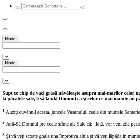
Nimic
Nimic
Supt ce chip de vaci grasă năvăleaşte asupra mai-marilor celor nedr
la păcatele sale, li să laudă Domnul ca şi celor ce mai înainte au
1
Auziţi cuvântul acesta, juncele Vasanului, ceale din muntele Samariei, 
2
Jură-Să Domnul pre ceale sfinte ale Sale că: „Iată, vor veni zile peste
3
Şi vă veţi scoate goale una împrotiva altiia şi vă veţi lăpăda în mun