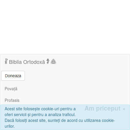
Biblia Ortodoxă
Povață
Profasis
Am priceput
×
Acest site folosește cookie-uri pentru a
Corespondență
oferi servicii și pentru a analiza traficul.
Dacă folosiți acest site, sunteți de acord cu utilizarea cookie-
Sfânta Scriptură | Biblia Ortodoxă Online © Copyright 2026, Mihail
urilor.