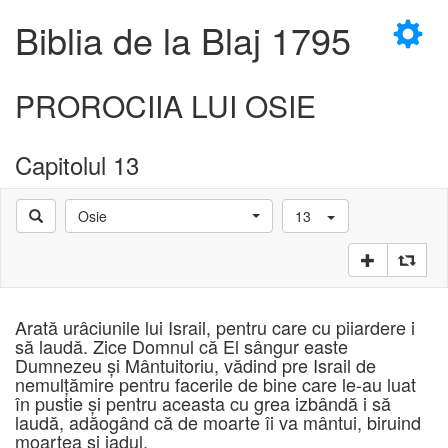
×
Biblia de la Blaj 1795
PROROCIIA LUI OSIE
Capitolul 13
D
Osie
13
D
Arată urâciunile lui Israil, pentru care cu piiardere i
să laudă. Zice Domnul că El sângur easte
Dumnezeu şi Mântuitoriu, vădind pre Israil de
nemulţămire pentru facerile de bine care le-au luat
în pustie şi pentru aceasta cu grea izbândă i să
laudă, adăogând că de moarte îi va mântui, biruind
moartea şi iadul.