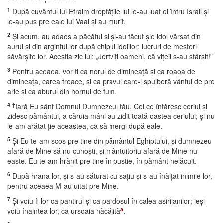
1
După cuvântul lui Efraim dreptăţile lui le-au luat el întru Israil şi
le-au pus pre eale lui Vaal şi au murit.
2
Şi acum, au adaos a păcătui şi şi-au făcut şie idol vărsat din
aurul şi din argintul lor după chipul idolilor; lucruri de meşteri
săvârşite lor. Aceştia zic lui: „Jertviţi oameni, că viţeii s-au sfârşit!”
3
Pentru aceaea, vor fi ca norul de dimineaţă şi ca roaoa de
dimineaţa, carea treace, şi ca pravul care-l spulberă vântul de pre
arie şi ca aburul din hornul de fum.
4
†
Iară Eu sânt Domnul Dumnezeul tău, Cel ce întăresc ceriul şi
zidesc pământul, a căruia mâni au zidit toată oastea ceriului; şi nu
le-am arătat ţie aceastea, ca să mergi după eale.
5
Şi Eu te-am scos pre tine din pământul Eghiptului, şi dumnezeu
afară de Mine să nu cunoşti, şi mântuitoriu afară de Mine nu
easte. Eu te-am hrănit pre tine în pustie, în pământ nelăcuit.
6
După hrana lor, şi s-au săturat cu saţiu şi s-au înălţat inimile lor,
pentru aceaea M-au uitat pre Mine.
7
Şi voiu fi lor ca pantirul şi ca pardosul în calea asiriianilor; ieşi-
a
voiu înaintea lor, ca ursoaia năcăjită
.