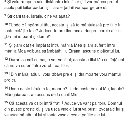
8
Şi voiu rumpe ceale dinlăuntru inimii lor şi-i vor mânca pre ei
acolo puii leilor pădurii şi fiiarăle ţarinii vor sparge pre ei.
9
Stricării tale, Israile, cine va ajuta?
10
†
Unde e împăratul tău, acesta, şi să te mântuiască pre tine în
toate cetăţile tale? Judece-te pre tine acela despre carele ai zis:
„Dă-mi împărat şi domn!”
11
Şi ţ-am dat ţie împărat întru mâniia Mea şi am suferit întru
mâniia Mea volbura strâmbătăţii luiEfraim; ascuns e păcatul lui.
12
Durori ca ceii ce naşte vor veni lui; acesta e fiiul tău cel înţălept,
că nu va suferi întru zdrobirea fiilor.
13
†
Din mâna iadului voiu izbăvi pre ei şi din moarte voiu mântui
pre ei.
14
Unde easte biruinţa ta, moarte? Unde easte boldul tău, iadule?
Mângăiarea s-au ascuns de la ochii Miei!
15
†
Că acesta va osibi întră fraţi.
Aduce-va vânt pălitoriu Domnul
din pustie preste el, şi va usca vinele lui şi va pustii izvoarăle lui şi
va usca pământul lui şi toate vasele ceale poftite ale lui.