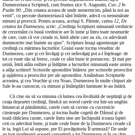
Dumnezeiasca Scriptură, cum frumos zice S. Augustin,
Cuv. 2 în
Psalm 90
: „Din cetatea aceaea de unde nemernicim, până la noi au
venit”, cu peceate dumnezeiască sânt întărite, adecă cu nenumărate
minuni şi prorocii. Pentru aceaea, acelaşi S. Părinte, cartea
12, De
cetatea lui Dumnezeu
, scrie: „Credinţa Scripturei minunată vrednicie
de crezemânt cu bună vrednicie are în lume şi întru toate neamurile
de care, cum că vor creade ei, întră altele care au zis, cu adevărată
dumnezeire mai înainte au spus”. Scriptura însaşi agoniseaşte şie
credinţă cu mărimea lucrurilor. Graiul easte tocma vreadnic de
Dumnezeu, care şi cei învăţaţi şi cei neînvăţaţi pot a-l înţeleage: de
tot ce easte rău să feresc, ceale ce sânt bune le poruncesc. Şi mai pre
urmă, întră atâta osibire şi înălţime a lucrurilor minunată easte unirea
a atâţa scriitori! Scrisorile apostolilor întăresc pre scrisorile prorocilor
şi aşijderea a prorocilor pre ale apostolilor. Amândoao Scripturile
aceastea, şi cea Veachie şi cea Noao, Dumnezeu în multe chipuri ale
Sale le-au cunoscut, cu minuni şi întâmplări luminate le-au întărit.
Că cine nu să va minuna că lumea cea învăluită de neştiinţă şi de
ceaţa deşeartei credinţă, fiindcă un norod carele era într-un unghiu
întunecat al pământului, carele cum să cuvine cu cucernicie
cinsteaşte pre Dumnezeu, şi tocma înalte cugetă de Dânsul şi de
toată rătăcirea curate, carele întru sine are închipuită icoana faptei
ceii cu adevărat bune, şi toate ceale bune de la Dumnezeu creade că
le ia, legii Lui să supune, pre El povăţuitoriu Îl urmează? De unde
au luat israilteanii această cunoştinţă a lui Dumnezeu şi în ce chip