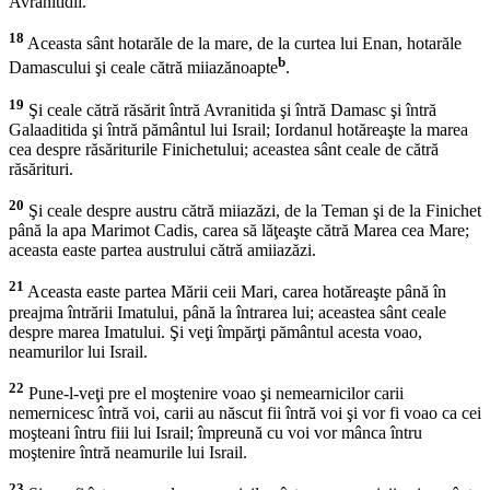
Avranitidii.
18
Aceasta sânt hotarăle de la mare, de la curtea lui Enan, hotarăle
b
Damascului şi ceale cătră miiazănoapte
.
19
Şi ceale cătră răsărit întră Avranitida şi întră Damasc şi întră
Galaaditida şi întră pământul lui Israil; Iordanul hotăreaşte la marea
cea despre răsăriturile Finichetului; aceastea sânt ceale de cătră
răsărituri.
20
Şi ceale despre austru cătră miiazăzi, de la Teman şi de la Finichet
până la apa Marimot Cadis, carea să lăţeaşte cătră Marea cea Mare;
aceasta easte partea austrului cătră amiiazăzi.
21
Aceasta easte partea Mării ceii Mari, carea hotăreaşte până în
preajma întrării Imatului, până la întrarea lui; aceastea sânt ceale
despre marea Imatului. Şi veţi împărţi pământul acesta voao,
neamurilor lui Israil.
22
Pune-l-veţi pre el moştenire voao şi nemearnicilor carii
nemernicesc întră voi, carii au născut fii întră voi şi vor fi voao ca cei
moşteani întru fiii lui Israil; împreună cu voi vor mânca întru
moştenire întră neamurile lui Israil.
23