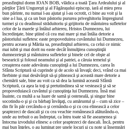
preasfinţitul domn IOAN BOB, vlădica a toată Ţara Ardealului şi al
părţilor Ţării Ungureşti şi al Făgăraşului episcop, iară al mieu prea
bun părinte, nu numai l-au ajutat şi l-au ocrotit, ci bine au voit şi la
sine a-l lua, şi ca un bun păstoriu pururea priveghitoriu împregiurul
turmei şi cu deadinsul străduitoriu şi grijitoriu de mântuirea sufletelor
celor de la marele şi întâiul arhiereu, Hristos Dumnezeu, lui
încredinţate, bine ştiind că cea mai mare şi mai întâia detorie a
păstoriului sufletesc easte propoveduirea cuvântului lui Dumnezeu,
pentru aceaea şi Măriia sa, preasfinţitul arhiereu, ca celui ce nimic
mai iubit şi mai dorit nu easte decât înmulţirea cunoştinţăi
dumnezeieşti şi mântuirea sufletelor şi binele cel de obşte al
besearicii şi folosul neamului şi al patriei, a căruia temeiul şi
creaşterea easte adevărata cunoştinţă a lui Dumnezeu, carea în
Sfânta Scriptură să cuprinde şi de acolo să învaţă; deci, vrând ca mai
fierbinte şi mai desăvârşit să-şi plinească şi această mare detorie a
chemării sale, bine au voit ca să dea la lumină această Sfântă
Scriptură, ca aşea la toţi şi pretutindinea să se vestească şi să se
propoveduiască cuvântul şi cunoştinţa lui Dumnezeu. Însă mai
înainte, cu multă a sa luare de samă şi osteneală, şi singur bine
socotindu-o şi şi cu bărbaţi învăţaţi, cu amăruntul şi – cum să zice –
din fir în păr cercându-o şi cernându-o şi cu cea elinească a celor
şeaptezeci de dascali şi cu cea veachie românească alăturându-o,
unde au trebuit o au îndreptat, ca întru toate să fie aseamenea şi
întocma izvodului elinesc a celor şeaptezeci de dascali. Încă, pentru
mai bun înţeles, o au luminat pre unele locuri şi cu note şi însemnări