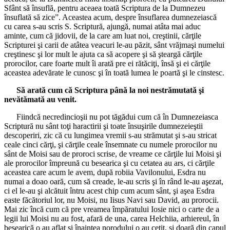
Sfânt să însuflă, pentru aceaea toată Scriptura de la Dumnezeu
însuflată să zice”. Aceastea acum, despre însuflarea dumnezeiască
cu carea s-au scris S. Scriptură, ajungă, numai atâta mai aduc
aminte, cum că jidovii, de la care am luat noi, creştinii, cărţile
Scripturei şi carii de atâtea veacuri le-au păzit, sânt vrăjmaşi numelui
creştinesc şi lor mult le ajuta ca să acopere şi să şteargă cărţile
prorocilor, care foarte mult îi arată pre ei rătăciţi, însă şi ei cărţile
aceastea adevărate le cunosc şi în toată lumea le poartă şi le cinstesc.
Să arată cum că Scriptura până la noi nestrămutată şi
nevătămată au venit.
Fiindcă necredincioşii nu pot tăgădui cum că în Dumnezeiasca
Scriptură nu sânt toţi haractirii şi toate însuşirile dumnezeieştii
descoperiri, zic că cu lungimea vremii s-au strămutat şi s-au stricat
ceale cinci cărţi, şi cărţile ceale însemnate cu numele prorocilor nu
sânt de Moisi sau de proroci scrise, de vreame ce cărţile lui Moisi şi
ale prorocilor împreună cu besearica şi cu cetatea au ars, ci cărţile
aceastea care acum le avem, după robiia Vavilonului, Esdra nu
numai a doao oară, cum să creade, le-au scris şi în rând le-au aşezat,
ci el le-au şi alcătuit întru acest chip cum acum sânt, şi aşea Esdra
easte făcătoriul lor, nu Moisi, nu Iisus Navi sau David, au prorocii.
Mai zic încă cum că pre vreamea împăratului Iosie nici o carte de a
legii lui Moisi nu au fost, afară de una, carea Helchiia, arhiereul, în
besearică o au aflat şi înaintea norodului o au cetit, şi doară din capul