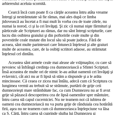
arhiereului aceluia scornită.
Cearcă încă cum poate fi ca cărţile aceastea întru atâta vreame
întregi şi nestrămutate să fie rămas, mai ales după ce limba
jidovească au încetat a fi mai mult în vorba cea de toate zilele, nu
numai la norod, ci şi la cei învăţaţi. Şi zic că numai nişte fărmituri şi
părticeale ale Scripturei au rămas, dar nu sânt întregi scripturile, care
lucru din osibirea graiului şi din poftoririle ceale multe şi din
povestirile ceale mutate din locul său să poate judeca. Fără de
aceaea, sânt multe parintesuri care întunecă înţelesul şi alte graiuri
multe de aceastea, care, de la osibiţi scriitori adaose, au strămutat
înţelesul cel dintâiu.
Aceastea sânt armele ceale mai alease ale vrăjmaşilor, cu care să
nevoiesc să înfrângă credinţa cea dumnezeiască a Sfintei Scripturi.
Însă aceastea de multe ori de nimic le-au arătat oamenii cei învăţaţi şi
evlavnici, cât aici nu ar fi lipsă să stăm a răspunde şi a le arăta
mincinoase. Că ceaea ce zicea mai întâiu, adecă cum că Scriptura cu
lungimea vremii au trebuit să se strămute, purtării de grije ceii
dumnezeieşti mare strâmbătate fac, ca cum Dumnezeu nu ar fi avut
grije să păzască descoperirea cea de lipsă oamenilor spre mântuire,
întru carea stă capul cucerniciei. Nu ne teamem noi că iubirea de
oameni cea dumnezeiască nu va purta grije de rânduiala cea hotărâtă
firii, aşea nu ne teamem cum că dumnezeiasca înţelepciune va lăsa
ca S. Cărţi, întru carea să cuprinde slujba lui Dumnezeu şi