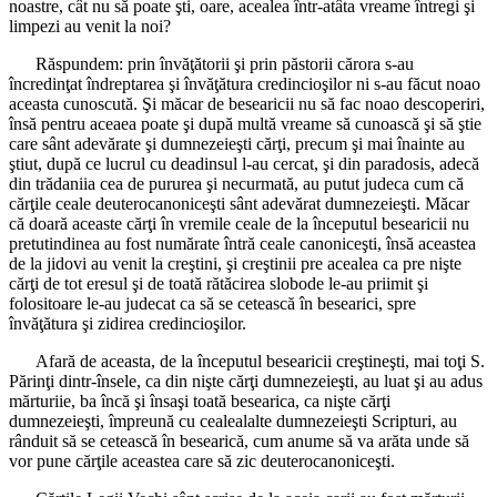
noastre, cât nu să poate şti, oare, acealea într-atâta vreame întregi şi
limpezi au venit la noi?
Răspundem: prin învăţătorii şi prin păstorii cărora s-au
încredinţat îndreptarea şi învăţătura credincioşilor ni s-au făcut noao
aceasta cunoscută. Şi măcar de besearicii nu să fac noao descoperiri,
însă pentru aceaea poate şi după multă vreame să cunoască şi să ştie
care sânt adevărate şi dumnezeieşti cărţi, precum şi mai înainte au
ştiut, după ce lucrul cu deadinsul l-au cercat, şi din paradosis, adecă
din trădaniia cea de pururea şi necurmată, au putut judeca cum că
cărţile ceale deuterocanoniceşti sânt adevărat dumnezeieşti. Măcar
că doară aceaste cărţi în vremile ceale de la începutul besearicii nu
pretutindinea au fost numărate întră ceale canoniceşti, însă aceastea
de la jidovi au venit la creştini, şi creştinii pre acealea ca pre nişte
cărţi de tot eresul şi de toată rătăcirea slobode le-au priimit şi
folositoare le-au judecat ca să se cetească în besearici, spre
învăţătura şi zidirea credincioşilor.
Afară de aceasta, de la începutul besearicii creştineşti, mai toţi S.
Părinţi dintr-însele, ca din nişte cărţi dumnezeieşti, au luat şi au adus
mărturiie, ba încă şi însaşi toată besearica, ca nişte cărţi
dumnezeieşti, împreună cu cealealalte dumnezeieşti Scripturi, au
rânduit să se cetească în besearică, cum anume să va arăta unde să
vor pune cărţile aceastea care să zic deuterocanoniceşti.