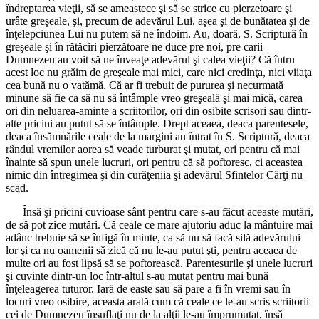
îndreptarea vieţii, să se ameastece şi să se strice cu pierzetoare şi
urâte greşeale, şi, precum de adevărul Lui, aşea şi de bunătatea şi de
înţelepciunea Lui nu putem să ne îndoim. Au, doară, S. Scriptură în
greşeale şi în rătăciri pierzătoare ne duce pre noi, pre carii
Dumnezeu au voit să ne înveaţe adevărul şi calea vieţii? Că întru
acest loc nu grăim de greşeale mai mici, care nici credinţa, nici viiaţa
cea bună nu o vatămă. Că ar fi trebuit de pururea şi necurmată
minune să fie ca să nu să întâmple vreo greşeală şi mai mică, carea
ori din neluarea-aminte a scriitorilor, ori din osibite scrisori sau dintr-
alte pricini au putut să se întâmple. Drept aceaea, deaca parentesele,
deaca însămnările ceale de la margini au întrat în S. Scriptură, deaca
rândul vremilor aorea să veade turburat şi mutat, ori pentru că mai
înainte să spun unele lucruri, ori pentru că să poftoresc, ci aceastea
nimic din întregimea şi din curăţeniia şi adevărul Sfintelor Cărţi nu
scad.
Însă şi pricini cuvioase sânt pentru care s-au făcut aceaste mutări,
de să pot zice mutări. Că ceale ce mare ajutoriu aduc la mântuire mai
adânc trebuie să se înfigă în minte, ca să nu să facă silă adevărului
lor şi ca nu oamenii să zică că nu le-au putut şti, pentru aceaea de
multe ori au fost lipsă să se poftorească. Parentesurile şi unele lucruri
şi cuvinte dintr-un loc într-altul s-au mutat pentru mai bună
înţeleagerea tuturor. Iară de easte sau să pare a fi în vremi sau în
locuri vreo osibire, aceasta arată cum că ceale ce le-au scris scriitorii
cei de Dumnezeu însuflaţi nu de la alţii le-au împrumutat, însă