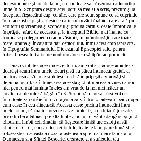
dedesupt puse şi pre de laturi, cu paraleale sau însemnarea locurilor
unde în S. Scriptură despre acel lucru să mai află scris, precum şi la
începutul fieştecărui cap, cu tâlc, care pre scurt spune ce să cuprinde
întru acelaşi cap, şi la fieştece carte cu cuvânt înainte, care arată pre
scriitoriu şi vreamea şi scoposul şi pricina cărţii şi ceale împrotivă le
împrăştie, afară de aceastea şi la începutul Bibliei mai înainte cu
frumoase prolegomena o au înzăstrat şi o au îmbogăţit, care toate
mare lumină şi învăţătură dau cetitoriului. Întru acest chip isprăvită,
în Tipografiia Seminariului Dieţezan al Episcopiei sale, pentru
folosul besearicii a tot neamul românesc a să tipări au poruncit.
Iară, o, iubite cucearnice cetitoriu, am voit a-ţi aduce aminte că
doară şi acum întru unele locuri ţi să va părea întunecat graiul, ci
pentru aceaea să nu te sminteşti, nici să te pripeşti a vinovăţi şi a
defăima lucrul, că întunecarea aceasta şi dintru aceasta vine, că noi
nici pentru mai luminat înţeles am vrut de la noi nici măcar un
cuvânt cât de mic să băgăm în S. Scriptură, ci ne-au fost voia ca
întru toate să rămâie întru curăţeniia sa şi întru tot adevărul său, după
cum easte în cea elinească. Aceasta easte pricina întunecării întru
unele locuri, că foarte anevoie easte luminat şi cu chiiar înţeles de
pre o limbă a tălmăci pre altă limbă, nici un cuvânt adăogând şi ţiind
idiotismii limbii ceii dintâiu, că fieştecare limbă are osibiţi ai săi
idiotismi. Ci tu, cucearnice cetitoriule, toate le ia în parte bună şi te
foloseaşte cu această a noastră osteneală spre mai mare laudă a lui
Dumnezeu şi a Sfintei Besearici creaştere şi a sufletului tău