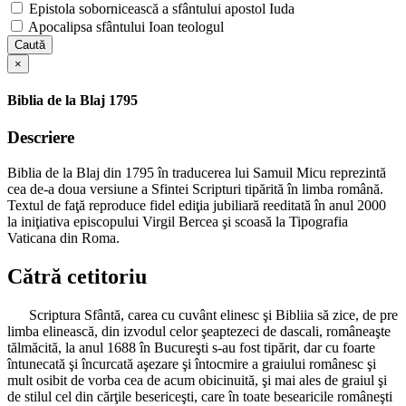
Epistola sobornicească a sfântului apostol Iuda
Apocalipsa sfântului Ioan teologul
Caută
×
Biblia de la Blaj 1795
Descriere
Biblia de la Blaj din 1795 în traducerea lui Samuil Micu reprezintă
cea de-a doua versiune a Sfintei Scripturi tipărită în limba română.
Textul de faţă reproduce fidel ediţia jubiliară reeditată în anul 2000
la iniţiativa episcopului Virgil Bercea şi scoasă la Tipografia
Vaticana din Roma.
Cătră cetitoriu
Scriptura Sfântă, carea cu cuvânt elinesc şi Bibliia să zice, de pre
limba elinească, din izvodul celor şeaptezeci de dascali, româneaşte
tălmăcită, la anul 1688 în Bucureşti s-au fost tipărit, dar cu foarte
întunecată şi încurcată aşezare şi întocmire a graiului românesc şi
mult osibit de vorba cea de acum obicinuită, şi mai ales de graiul şi
de stilul cel din cărţile besericeşti, care în toate besearicile româneşti