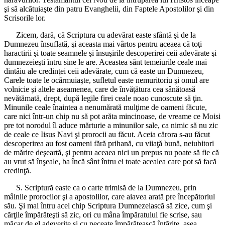
şi să alcătuiaşte din patru Evanghelii, din Faptele Apostolilor şi din
Scrisorile lor.
Zicem, dară, că Scriptura cu adevărat easte sfântă şi de la
Dumnezeu însuflată, şi aceasta mai vârtos pentru aceaea că toţi
haractirii şi toate seamnele şi însuşirile descoperirei ceii adevărate şi
dumnezeieşti întru sine le are. Aceastea sânt temeiurile ceale mai
dintâiu ale credinţei ceii adevărate, cum că easte un Dumnezeu,
Carele toate le ocârmuiaşte, sufletul easte nemuritoriu şi omul are
volnicie şi altele aseamenea, care de învăţătura cea sânătoasă
nevătămată, drept, după legile firei ceale noao cunoscute să ţin.
Minunile ceale înaintea a nenumărată mulţime de oameni făcute,
care nici într-un chip nu să pot arăta mincinoase, de vreame ce Moisi
pre tot norodul îl aduce mărturie a minunilor sale, ca nimic să nu zic
de ceale ce Iisus Navi şi prorocii au făcut. Aceia cărora s-au făcut
descoperirea au fost oameni fără prihană, cu viiaţă bună, neiubitori
de mărire deşeartă, şi pentru aceaea nici un prepus nu poate să fie că
au vrut să înşeale, ba încă sânt întru ei toate acealea care pot să facă
credinţă.
S. Scriptură easte ca o carte trimisă de la Dumnezeu, prin
mâinile prorocilor şi a apostolilor, care aiavea arată pre începătoriul
său. Şi mai întru acel chip Scriptura Dumnezeiască să zice, cum şi
cărţile împărăteşti să zic, ori cu mâna împăratului fie scrise, sau
măcar de el adeverite şi cu peceate împărătească întărite, aşea