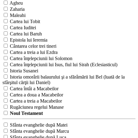
Agheu
Zaharia
Maleahi
Cartea lui Tobit
Cartea Iuditei
Cartea lui Baruh
Epistola lui Ieremia
Cântarea celor trei tineri
Cartea a treia a lui Ezdra
Cartea înţelepciunii lui Solomon
Cartea înţelepciunii lui Isus, fiul lui Sirah (Eclesiasticul)
Istoria Susanei
Istoria omorârii balaurului şi a sfărâmării lui Bel (luată de la
sfârşitul cărţii lui Daniel)
Cartea întâi a Macabeilor
Cartea a doua a Macabeilor
Cartea a treia a Macabeilor
Rugăciunea regelui Manase
Noul Testament
Sfânta evanghelie după Matei
Sfânta evanghelie după Marcu
Sfânta evanghelie după Luca