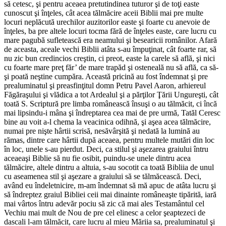
să cetesc, şi pentru aceaea pretutindinea tuturor şi de toţi easte
cunoscut şi înţeles, cât acea tălmăcire aceii Biblii mai pre multe
locuri neplăcută urechilor auzitorilor easte şi foarte cu anevoie de
înţeles, ba pre altele locuri tocma fără de înţeles easte, care lucru cu
mare pagubă sufletească era neamului şi besearicii românilor. Afară
de aceasta, aceale vechi Biblii atâta s-au împuţinat, cât foarte rar, să
nu zic bun credincios creştin, ci preot, easte la carele să află, şi nici
cu foarte mare preţ făr’ de mare trapăd şi osteneală nu să află, ca să-
şi poată neştine cumpăra. Această pricină au fost îndemnat şi pre
prealuminatul şi preasfinţitul domn Petru Pavel Aaron, arhiereul
Făgăraşului şi vlădica a tot Ardealul şi a părţilor Ţării Ungureşti, cât
toată S. Scriptură pre limba românească însuşi o au tălmăcit, ci încă
mai lipsindu-i mâna şi îndreptarea cea mai de pre urmă, Tatăl Ceresc
bine au voit a-l chema la veacinica odihnă, şi aşea acea tălmăcire,
numai pre nişte hârtii scrisă, nesăvârşită şi nedată la lumină au
rămas, dintre care hârtii după aceaea, pentru multele mutări din loc
în loc, unele s-au pierdut. Deci, ca stilul şi aşezarea graiului întru
aceaeaşi Biblie să nu fie osibit, puindu-se unele dintru acea
tălmăcire, altele dintru a altuia, s-au socotit ca toată Bibliia de unul
cu aseamenea stil şi aşezare a graiului să se tălmăcească. Deci,
având eu îndeletnicire, m-am îndemnat să mă apuc de atâta lucru şi
să îndreptez graiul Bibliei ceii mai dinainte româneaşte tipărită, iară
mai vârtos întru adevăr pociu să zic că mai ales Testamântul cel
Vechiu mai mult de Nou de pre cel elinesc a celor şeaptezeci de
dascali l-am tălmăcit, care lucru al mieu Măriia sa, prealuminatul şi