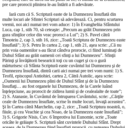
pre care prorocii plinirea le-au întărit a fi adevărate.
Iară cum că S. Scriptură easte de la Dumnezeu însuflată din
multe locuri ale Sfintei Scripturi să adevărează. Ci, pentru scurtarea
vremii, noi aici numai trei vom aduce: 1) în Evangheliia Sfântului
Luca, cap 1, stih 70, să ceteaşte: „Precum au grăit Dumnezeu prin
gura sfinţilor celor din veac proroci a Lui”; 2) S. Pavel cătră
Timoteiu 2, cap 3, stih 16, zice: „Toată Scriptura de Dumnezeu easte
însuflată”; 3) S. Petru în cartea 2, cap 1, stih 21, aşea scrie: „Că nu
prin voia oamenilor s-au făcut cândva prorocie, ci fiind luminaţi de
Duhul Sfânt au grăit oamenii cei sfinţi a lui Dumnezeu”. Sfinţii
Părinţi şi învăţătorii besearicii toţi cu un cuget şi cu o gură
mărturisesc că Sfânta Scriptură easte cuvântul lui Dumnezeu şi de
Dumnezeu însuflată, dintră carii aici numai pre trei vom numi: 1) S.
Teofil, episcopul Antiohiei, cartea 2, Cătră Autolic, aşea scrie:
„Oamenii lui Dumnezeu plini de Duhul Sfânt şi de la Dumnezeu
însuflaţi… au fost organele lui Dumnezeu, de la Carele luând
înţelepciune, au prorocit de zidirea lumii şi de cealealalte de toate”;
2) S. Atanasie, în Cuvântul de întruparea Cuvântului, scrie: „Cărţile
ceale de Dumnezeu însuflate, scrise în multe locuri, învaţă aceastea”.
Şi în Cartea cătră Marchelin, cap 2, zice: „Toată Scriptura noastră, o,
fiiule, şi cea Veachie şi cea Noao, de la Dumnezeu easte însuflată”;
3) S. Grigorie Nisis, Cuv. 6 împrotiva lui Eunomie, scrie „Toate
oricâte le grăiaşte S. Scriptură sânt cuvintele Duhului Sfânt. Drept
aceaea, de la Dumnezeu fiind însuflaţi prorocii, cu putearea Duhului