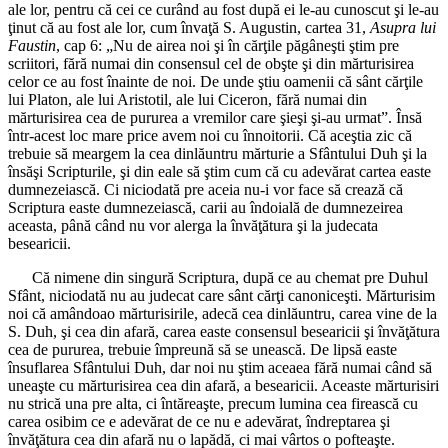
ale lor, pentru că cei ce curând au fost după ei le-au cunoscut şi le-au
ţinut că au fost ale lor, cum învaţă S. Augustin, cartea 31,
Asupra lui
Faustin
, cap 6: „Nu de airea noi şi în cărţile păgâneşti ştim pre
scriitori, fără numai din consensul cel de obşte şi din mărturisirea
celor ce au fost înainte de noi. De unde ştiu oamenii că sânt cărţile
lui Platon, ale lui Aristotil, ale lui Ciceron, fără numai din
mărturisirea cea de pururea a vremilor care şieşi şi-au urmat”. Însă
într-acest loc mare price avem noi cu înnoitorii. Că aceştia zic că
trebuie să meargem la cea dinlăuntru mărturie a Sfântului Duh şi la
însăşi Scripturile, şi din eale să ştim cum că cu adevărat cartea easte
dumnezeiască. Ci niciodată pre aceia nu-i vor face să crează că
Scriptura easte dumnezeiască, carii au îndoială de dumnezeirea
aceasta, până când nu vor alerga la învăţătura şi la judecata
besearicii.
Că nimene din singură Scriptura, după ce au chemat pre Duhul
Sfânt, niciodată nu au judecat care sânt cărţi canoniceşti. Mărturisim
noi că amândoao mărturisirile, adecă cea dinlăuntru, carea vine de la
S. Duh, şi cea din afară, carea easte consensul besearicii şi învăţătura
cea de pururea, trebuie împreună să se unească. De lipsă easte
însuflarea Sfântului Duh, dar noi nu ştim aceaea fără numai când să
uneaşte cu mărturisirea cea din afară, a besearicii. Aceaste mărturisiri
nu strică una pre alta, ci întăreaşte, precum lumina cea firească cu
carea osibim ce e adevărat de ce nu e adevărat, îndreptarea şi
învăţătura cea din afară nu o lapădă, ci mai vârtos o pofteaşte.