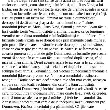
Cărţile Legii Vechi sânt scrise de la aceia carii au fost mărturii
acelor ce au scris, cum sânt cărţile lui Moisi, a lui Iisus Navi, a lui
Esdra, sau de cei ce au fost foarte aproape de vremile acealea în care
s-au făcut lucrurile care le-au scris, precum toate alte istoriceşti cărţi.
Nici au putut fi alt lucru mai luminat mărturie a dumnezeieştii
descoperiri decât atâtea şi aşea de mari minuni care, înaintea
norodului jidovesc, Moisi, Iisus Navi, Samuil şi prorocii le-au făcut.
Însă cărţile Legii Vechi în osibite vremi sânt scrise, ca cu lungimea
vremilor necredinţa norodului celui îndărătnic şi cu totul înecat întru
lucrurile ceale văzute să se domolească prin minunile ceale multe şi
prin prorociile cu care adevărurile ceale descoperite, şi mai vârtos
ceale ce era despre venirea lui Mesie, să cădea să se întărească. Ci
aceasta pururea au purtat de grije Dumnezeu, ca lucrurile pre aceale
vremi să se scrie în care s-au făcut, sau curând după aceaea, când
încă să ţinea aminte. Drept aceaea, aceia le-au scris şi le-au priimit,
carii acealea bine le-au ştiut, şi aceia la cei după ei ca o moştenire
scumpă le-au trimis. Testamântul cel Vechiu cu necurmată trădanie a
norodului jidovesc, precum cel Nou cu a norodului creştinesc, au
fost ţinut. Cărţile aceastea decât toate altele sânt mai vechi, aceastea
singure sânt din toată vechimea, din care învăţăm cunoştinţa
adevăratului Dumnezeu şi închinăciunea Lui cea adevărată. Aceaste
cărţi norodul întreg totdeauna întru mare cinste le-au avut, că credea
cum că întru acealea easte pusă mărirea şi fericirea neamului său.
Acest unul norod au fost carele de la începutul său au cunoscut pre
Dumnezeu, Făcătoriul ceriului şi a pământului. Cărţile, care