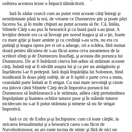
osibirea acestora lezne o împacă tălmăcitorii.
Iară în zădar cearcă cum au putut veni aceaste cărţi întregi şi
nestrămutate până la noi, de vreame ce Dumnezeu ştie şi poate păzi
facerea Sa, şi în multe chipuri au putut aceasta să fie. Că, întâiu,
Sfintele Cărţi s-au pus în besearică şi cu bună pază s-au ţinut. A
leviţilor detorie era ca să înveaţe pre norod leagea şi să o ţie, foarte
cu mare grije şi luare aminte şi cu credinţă s-au scris, nu era cu
putinţă şi leagea oprea pre ei ori a adaoge, ori a scădea, fără numai
doară pentru tâlcuirea de s-au făcut aorea ceva aseamenea de la
scriitori sfinţi şi de Dumnezeu însuflaţi, şi aceasta din porunca lui
Dumnezeu. De ar fi îndrăznit cineva într-adins să strămute aceaste
cărţi, îndată toţi ar fi năvălit asupra lui şi ca pre un amăgitoriu şi
înşelătoriu l-ar fi pedepsit. Iară după împărăţiia lui Solomon, fiind
israilteanii în doao părţi osibiţi, de ar fi ispitit o parte ceva a muta,
ceaealaltă parte îndată ar fi strigat. Cu mai mare nevoinţă şi cinste
era jidovii cătră Sfintele Cărţi decât împrotiva poruncii lui
Dumnezeu să îndrăznească a le strămuta, atâtea cărţi pretutindinea
împrăştiiate şi înaintea ochilor tuturor puse şi în mâinile tuturor
nicidecum nu s-ar fi putut strămuta şi nimene să nu fie strigat
împrotivă.
Iară ce zic de Esdra şi-şi închipuiesc cum că toate cărţile, la
stricarea Ierusalimului şi a besearicii carea s-au făcut de
Navohodonosor, au ars easte tocma de nimic şi fără de nici un