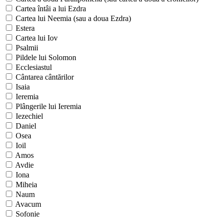
Cartea întâi a lui Ezdra
Cartea lui Neemia (sau a doua Ezdra)
Estera
Cartea lui Iov
Psalmii
Pildele lui Solomon
Ecclesiastul
Cântarea cântărilor
Isaia
Ieremia
Plângerile lui Ieremia
Iezechiel
Daniel
Osea
Ioil
Amos
Avdie
Iona
Miheia
Naum
Avacum
Sofonie