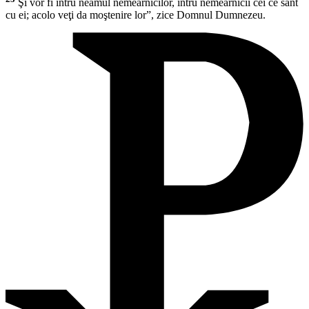
Şi vor fi întru neamul nemearnicilor, întru nemearnicii cei ce sânt
cu ei; acolo veţi da moştenire lor”, zice Domnul Dumnezeu.