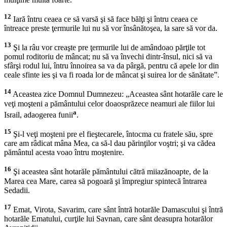
12
Iară întru ceaea ce să varsă şi să face bălţi şi întru ceaea ce
întreace preste ţermurile lui nu să vor însânătoşea, la sare să vor da.
13
Şi la râu vor creaşte pre ţermurile lui de amândoao părţile tot
pomul roditoriu de mâncat; nu să va învechi dintr-însul, nici să va
sfârşi rodul lui, întru înnoirea sa va da pârgă, pentru că apele lor din
ceale sfinte ies şi va fi roada lor de mâncat şi suirea lor de sănătate”.
14
Aceastea zice Domnul Dumnezeu: „Aceastea sânt hotarăle care le
veţi moşteni a pământului celor doaosprăzece neamuri ale fiilor lui
a
Israil, adaogerea funii
.
15
Şi-l veţi moşteni pre el fieştecarele, întocma cu fratele său, spre
care am râdicat mâna Mea, ca să-l dau părinţilor voştri; şi va cădea
pământul acesta voao întru moştenire.
16
Şi aceastea sânt hotarăle pământului cătră miiazănoapte, de la
Marea cea Mare, carea să pogoară şi împregiur spintecă întrarea
Sedadii.
17
Emat, Virota, Savarim, care sânt întră hotarăle Damascului şi întră
hotarăle Ematului, curţile lui Savnan, care sânt deasupra hotarălor