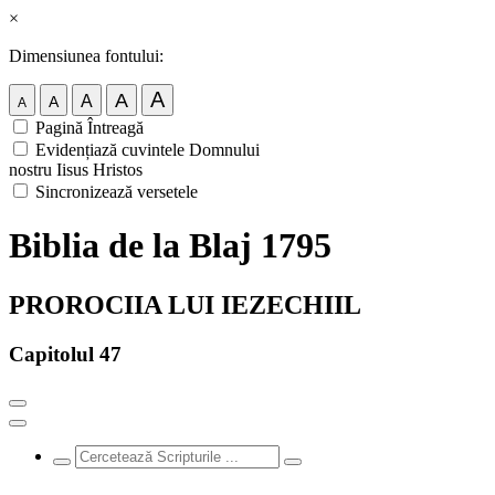
×
Dimensiunea fontului:
A
A
A
A
A
Pagină Întreagă
Evidențiază cuvintele Domnului
nostru Iisus Hristos
Sincronizează versetele
Biblia de la Blaj 1795
PROROCIIA LUI IEZECHIIL
Capitolul 47