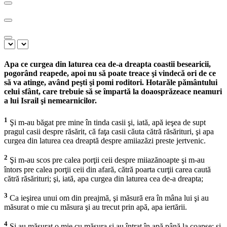
Apa ce curgea din laturea cea de-a dreapta coastii besearicii,
pogorând reapede, apoi nu să poate treace şi vindecă ori de ce
să va atinge, având peşti şi pomi roditori. Hotarăle pământului
celui sfânt, care trebuie să se împartă la doaosprăzeace neamuri
a lui Israil şi nemearnicilor.
1
Şi m-au băgat pre mine în tinda casii şi, iată, apă ieşea de supt
pragul casii despre răsărit, că faţa casii căuta cătră răsărituri, şi apa
curgea din laturea cea dreaptă despre amiiazăzi preste jertvenic.
2
Şi m-au scos pre calea porţii ceii despre miiazănoapte şi m-au
întors pre calea porţii ceii din afară, cătră poarta curţii carea caută
cătră răsărituri; şi, iată, apa curgea din laturea cea de-a dreapta;
3
Ca ieşirea unui om din preajmă, şi măsură era în mâna lui şi au
măsurat o mie cu măsura şi au trecut prin apă, apa iertării.
4
Şi au măsurat o mie cu măsura şi au întrat în apă până la coapse; şi