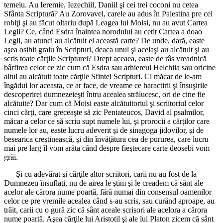
temeiu. Au Ieremie, Iezechiil, Daniil şi cei trei coconi nu cetea
Sfânta Scriptură? Au Zorovavel, carele au adus în Palestina pre cei
robiţi şi au făcut oltariu după Leagea lui Moisi, nu au avut Cartea
Legii? Ce, când Esdra înaintea norodului au cetit Cartea a doao
Legii, au atunci au alcătuit el această carte? De unde, dară, easte
aşea osibit graiu în Scripturi, deaca unul şi acelaşi au alcătuit şi au
scris toate cărţile Scripturei? Drept aceaea, easte de râs vreadnică
bârfirea celor ce zic cum că Esdra sau arhiereul Helchiia sau oricine
altul au alcătuit toate cărţile Sfintei Scripturi. Ci măcar de le-am
îngădui lor aceasta, ce ar face, de vreame ce haractirii şi însuşirile
descoperirei dumnezeieşti întru acealea strălucesc, ori de cine fie
alcătuite? Dar cum că Moisi easte alcătuitoriul şi scriitoriul celor
cinci cărţi, care greceaşte să zic Pentateucos, David al psalmilor,
măcar a celor ce să scriu supt numele lui, şi prorocii a cărţilor care
numele lor au, easte lucru adeverit şi de sinagoga jidovilor, şi de
besearica creştinească, şi din învăţătura cea de pururea, care lucru
mai pre larg îl vom arăta când despre fieştecare carte deosebi vom
grăi.
Şi cu adevărat şi cărţile altor scriitori, carii nu au fost de la
Dumnezeu însuflaţi, nu de airea le ştim şi le creadem că sânt ale
acelor ale cărora nume poartă, fără numai din consensul oamenilor
celor ce pre vremile acealea când s-au scris, sau curând aproape, au
trăit, carii cu o gură zic că sânt aceale scrisori ale acelora a cărora
nume poartă. Aşea cărţile lui Aristotil şi ale lui Platon zicem că sânt