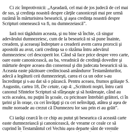
Ci zic împrotivnicii: „Aşeadară, cel mai de jos judecă de cel mai
de sus, şi credinţa noastră despre cărţile canoniceşti mai pre urmă
razămă în mărturisirea besearicii, şi aşea credinţa noastră despre
Scripturi omenească va fi, nu dumnezeiască”.
Iară noi tăgăduim aceasta, şi nu bine să închie, că singur
adevărului dumnezeiesc, cum de la besearică ni să pune înainte,
creadem, şi aceaeaşi îndreptare a creaderii avem carea prorocii şi
apostolii au avut, carii credinţa sa o răzâma întru adevărul
dumnezeiesc cel descoperit lor. Când să face price despre vreo carte,
oare easte canonicească, au ba, vreadnică de credinţă dovedire şi
mărturie despre aceaea din consensul şi din judecata besearicii să ia.
Aceasta easte păzitoare credincioasă amânduror Testamânturilor,
adecă a legăturii ceii dumnezeieşti, carea ei ca un odor s-au
încredinţat şi s-au dat să o păzască. Pentru aceaea, frumos grăiaşte S.
Augustin, cartea 18,
De cetate
, cap 4: „Scriitorii noştri, întru carii
canonul Sfintelor Scripturi să sfârşeaşte şi să hotăreaşte, când au
scris acealea, nu puţini în şcoale, cu pricitoare întrebări grăitori, ci în
ţarini şi în oraşe, cu cei învăţaţi şi cu cei neînvăţaţi, atâtea şi aşea de
multe noroade au crezut că Dumnezeu lor sau prin ei au grăit”.
Ci iarăşi cearcă în ce chip au putut şti besearica că această carte
easte dumnezeiască şi canonicească, de vreame ce ceale ce să
cuprind în Testamântul cel Vechiu aşea departe sânt de vremile