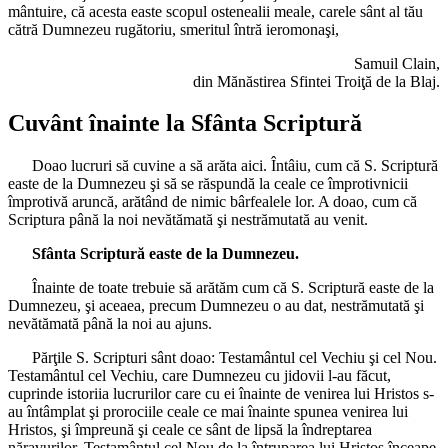
mântuire, că acesta easte scopul ostenealii meale, carele sânt al tău
cătră Dumnezeu rugătoriu, smeritul întră ieromonaşi,
Samuil Clain,
din Mănăstirea Sfintei Troiţă de la Blaj.
Cuvânt înainte la Sfânta Scriptură
Doao lucruri să cuvine a să arăta aici. Întâiu, cum că S. Scriptură
easte de la Dumnezeu şi să se răspundă la ceale ce împrotivnicii
împrotivă aruncă, arătând de nimic bârfealele lor. A doao, cum că
Scriptura până la noi nevătămată şi nestrămutată au venit.
Sfânta Scriptură easte de la Dumnezeu.
Înainte de toate trebuie să arătăm cum că S. Scriptură easte de la
Dumnezeu, şi aceaea, precum Dumnezeu o au dat, nestrămutată şi
nevătămată până la noi au ajuns.
Părţile S. Scripturi sânt doao: Testamântul cel Vechiu şi cel Nou.
Testamântul cel Vechiu, care Dumnezeu cu jidovii l-au făcut,
cuprinde istoriia lucrurilor care cu ei înainte de venirea lui Hristos s-
au întâmplat şi prorociile ceale ce mai înainte spunea venirea lui
Hristos, şi împreună şi ceale ce sânt de lipsă la îndreptarea
năravurilor. Testamântul cel Nou de la întruparea lui Hristos înceape