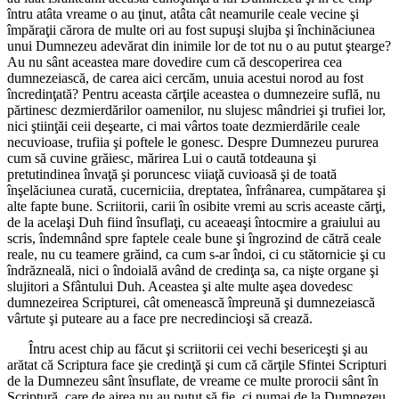
întru atâta vreame o au ţinut, atâta cât neamurile ceale vecine şi
împăraţii cărora de multe ori au fost supuşi slujba şi închinăciunea
unui Dumnezeu adevărat din inimile lor de tot nu o au putut ştearge?
Au nu sânt aceastea mare dovedire cum că descoperirea cea
dumnezeiască, de carea aici cercăm, unuia acestui norod au fost
încredinţată? Pentru aceasta cărţile aceastea o dumnezeire suflă, nu
părtinesc dezmierdărilor oamenilor, nu slujesc mândriei şi trufiei lor,
nici ştiinţăi ceii deşearte, ci mai vârtos toate dezmierdările ceale
necuvioase, trufiia şi poftele le gonesc. Despre Dumnezeu pururea
cum să cuvine grăiesc, mărirea Lui o caută totdeauna şi
pretutindinea învaţă şi poruncesc viiaţă cuvioasă şi de toată
înşelăciunea curată, cucerniciia, dreptatea, înfrânarea, cumpătarea şi
alte fapte bune. Scriitorii, carii în osibite vremi au scris aceaste cărţi,
de la acelaşi Duh fiind însuflaţi, cu aceaeaşi întocmire a graiului au
scris, îndemnând spre faptele ceale bune şi îngrozind de cătră ceale
reale, nu cu teamere grăind, ca cum s-ar îndoi, ci cu stătornicie şi cu
îndrăzneală, nici o îndoială având de credinţa sa, ca nişte organe şi
slujitori a Sfântului Duh. Aceastea şi alte multe aşea dovedesc
dumnezeirea Scripturei, cât omenească împreună şi dumnezeiască
vârtute şi puteare au a face pre necredincioşi să crează.
Întru acest chip au făcut şi scriitorii cei vechi besericeşti şi au
arătat că Scriptura face şie credinţă şi cum că cărţile Sfintei Scripturi
de la Dumnezeu sânt însuflate, de vreame ce multe prorocii sânt în
Scriptură, care de airea nu au putut să fie, ci numai de la Dumnezeu,