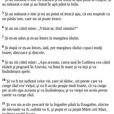
au măsurat o mie şi au întrat în apă până la brâu.
5
Şi au măsurat o mie şi nu au putut să treacă apa, că era reapede ca
un părău iute, care nu să poate treace.
6
Şi au zis cătră mine: „Văzut-ai, fiiul omului?”
7
Şi m-au adus şi m-au întors la marginea râului.
8
Şi după ce m-au întors, iată, pre marginea râului copaci mulţi
foarte, dincoace şi dincolo.
9
Şi au zis cătră mine: „Apa aceasta, carea iasă în Galileea cea cătră
răsărit şi pogoară în Araviia, va întra în mare şi va ieşi şi va
însânătoşea apele.
10
Şi va fi tot sufletul celor vii, care să târăsc, ori preste care va
curge râul vor vieţui; şi va fi acolo peaşte mult foarte, că va curge
pre acolo apa aceasta şi va însânătoşea; şi va vieţui tot acela preste
carele va curge râul.
11
Şi vor sta acolo pescarii de la Ingadim până la Enagalim, zbicire
de năvoade va fi, osibită va fi, şi peştii ei ca peştii Mării ceii Mari,
mulţime multă foarte.