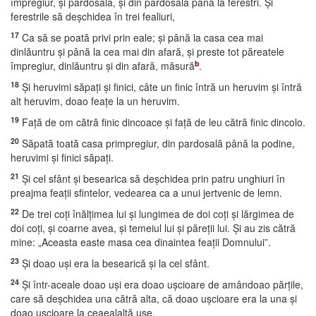
împregiur, şi pardosala, şi din pardosală până la ferestri. Şi
ferestrile să deşchidea în trei fealiuri,
17
Ca să se poată privi prin eale; şi până la casa cea mai
dinlăuntru şi până la cea mai din afară, şi preste tot păreatele
b
împregiur, dinlăuntru şi din afară, măsură
.
18
Şi heruvimi săpaţi şi finici, câte un finic întră un heruvim şi întră
alt heruvim, doao feaţe la un heruvim.
19
Faţă de om cătră finic dincoace şi faţă de leu cătră finic dincolo.
20
Săpată toată casa primpregiur, din pardosală până la podine,
heruvimi şi finici săpaţi.
21
Şi cel sfânt şi besearica să deşchidea prin patru unghiuri în
preajma feaţii sfintelor, vedearea ca a unui jertvenic de lemn.
22
De trei coţi înălţimea lui şi lungimea de doi coţi şi lărgimea de
doi coţi, şi coarne avea, şi temeiul lui şi păreţii lui. Şi au zis cătră
mine: „Aceasta easte masa cea dinaintea feaţii Domnului”.
23
Şi doao uşi era la besearică şi la cel sfânt.
24
Şi într-aceale doao uşi era doao uşcioare de amândoao părţile,
care să deşchidea una cătră alta, că doao uşcioare era la una şi
doao uşcioare la ceaealaltă uşe.