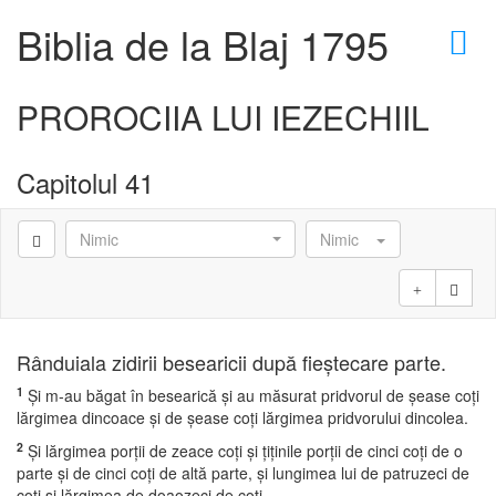
×
Biblia de la Blaj 1795
PROROCIIA LUI IEZECHIIL
Capitolul 41
D
Nimic
Nimic
D
Rânduiala zidirii besearicii după fieştecare parte.
1
Şi m-au băgat în besearică şi au măsurat pridvorul de şease coţi
lărgimea dincoace şi de şease coţi lărgimea pridvorului dincolea.
2
Şi lărgimea porţii de zeace coţi şi ţiţinile porţii de cinci coţi de o
parte şi de cinci coţi de altă parte, şi lungimea lui de patruzeci de
coţi şi lărgimea de doaozeci de coţi.