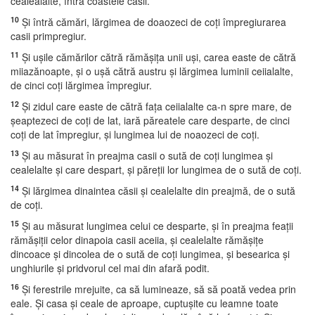
cealealalte, întră coastele casii.
10
Şi întră cămări, lărgimea de doaozeci de coţi împregiurarea
casii primpregiur.
11
Şi uşile cămărilor cătră rămăşiţa unii uşi, carea easte de cătră
miiazănoapte, şi o uşă cătră austru şi lărgimea luminii ceiialalte,
de cinci coţi lărgimea împregiur.
12
Şi zidul care easte de cătră faţa ceiialalte ca-n spre mare, de
şeaptezeci de coţi de lat, iară păreatele care desparte, de cinci
coţi de lat împregiur, şi lungimea lui de noaozeci de coţi.
13
Şi au măsurat în preajma casii o sută de coţi lungimea şi
cealelalte şi care despart, şi păreţii lor lungimea de o sută de coţi.
14
Şi lărgimea dinaintea căsii şi cealelalte din preajmă, de o sută
de coţi.
15
Şi au măsurat lungimea celui ce desparte, şi în preajma feaţii
rămăşiţii celor dinapoia casii aceiia, şi cealelalte rămăşiţe
dincoace şi dincolea de o sută de coţi lungimea, şi besearica şi
unghiurile şi pridvorul cel mai din afară podit.
16
Şi ferestrile mrejuite, ca să lumineaze, să să poată vedea prin
eale. Şi casa şi ceale de aproape, cuptuşite cu leamne toate