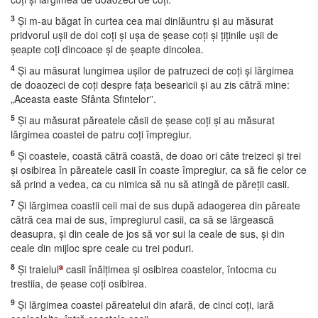
3
Şi m-au băgat în curtea cea mai dinlăuntru şi au măsurat
pridvorul uşii de doi coţi şi uşa de şease coţi şi ţiţinile uşii de
şeapte coţi dincoace şi de şeapte dincolea.
4
Şi au măsurat lungimea uşilor de patruzeci de coţi şi lărgimea
de doaozeci de coţi despre faţa besearicii şi au zis cătră mine:
„Aceasta easte Sfânta Sfintelor”.
5
Şi au măsurat păreatele căsii de şease coţi şi au măsurat
lărgimea coastei de patru coţi împregiur.
6
Şi coastele, coastă cătră coastă, de doao ori câte treizeci şi trei
şi osibirea în păreatele casii în coaste împregiur, ca să fie celor ce
să prind a vedea, ca cu nimica să nu să atingă de păreţii casii.
7
Şi lărgimea coastii ceii mai de sus după adaogerea din păreate
cătră cea mai de sus, împregiurul casii, ca să se lărgească
deasupra, şi din ceale de jos să vor sui la ceale de sus, şi din
ceale din mijloc spre ceale cu trei poduri.
8
a
Şi traielul
casii înălţimea şi osibirea coastelor, întocma cu
trestiia, de şease coţi osibirea.
9
Şi lărgimea coastei păreatelui din afară, de cinci coţi, iară