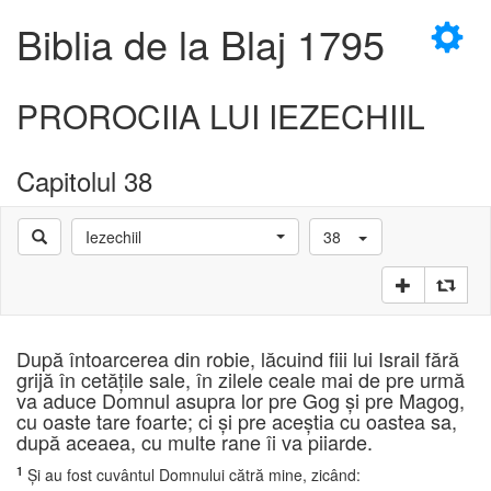
×
Biblia de la Blaj 1795
PROROCIIA LUI IEZECHIIL
Capitolul 38
D
Iezechiil
38
D
După întoarcerea din robie, lăcuind fiii lui Israil fără
grijă în cetăţile sale, în zilele ceale mai de pre urmă
va aduce Domnul asupra lor pre Gog şi pre Magog,
cu oaste tare foarte; ci şi pre aceştia cu oastea sa,
după aceaea, cu multe rane îi va piiarde.
1
Şi au fost cuvântul Domnului cătră mine, zicând: