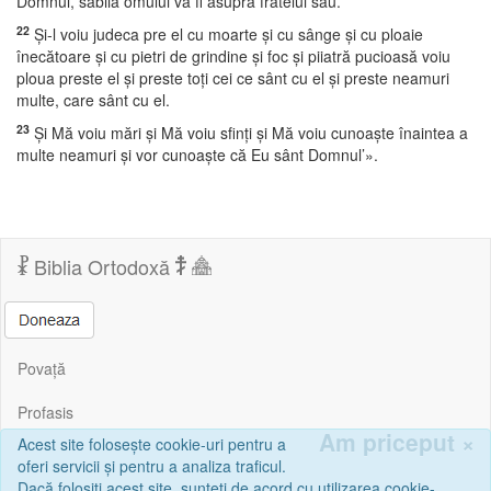
Domnul, sabiia omului va fi asupra fratelui său.
22
Şi-l voiu judeca pre el cu moarte şi cu sânge şi cu ploaie
înecătoare şi cu pietri de grindine şi foc şi piiatră pucioasă voiu
ploua preste el şi preste toţi cei ce sânt cu el şi preste neamuri
multe, care sânt cu el.
23
Şi Mă voiu mări şi Mă voiu sfinţi şi Mă voiu cunoaşte înaintea a
multe neamuri şi vor cunoaşte că Eu sânt Domnul’».
Biblia Ortodoxă
Povață
Profasis
Am priceput
×
Acest site folosește cookie-uri pentru a
Corespondență
oferi servicii și pentru a analiza traficul.
Dacă folosiți acest site, sunteți de acord cu utilizarea cookie-