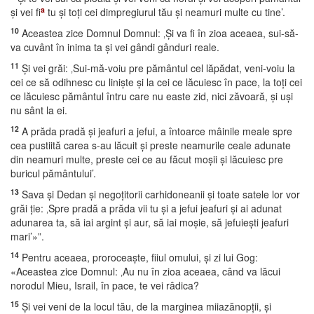
a
şi vei fi
tu şi toţi cei dimpregiurul tău şi neamuri multe cu tine’.
10
Aceastea zice Domnul Domnul: ‚Şi va fi în zioa aceaea, sui-să-
va cuvânt în inima ta şi vei gândi gânduri reale.
11
Şi vei grăi: ‚Sui-mă-voiu pre pământul cel lăpădat, veni-voiu la
cei ce să odihnesc cu linişte şi la cei ce lăcuiesc în pace, la toţi cei
ce lăcuiesc pământul întru care nu easte zid, nici zăvoară, şi uşi
nu sânt la ei.
12
A prăda pradă şi jeafuri a jefui, a întoarce mâinile meale spre
cea pustiită carea s-au lăcuit şi preste neamurile ceale adunate
din neamuri multe, preste cei ce au făcut moşii şi lăcuiesc pre
buricul pământului’.
13
Sava şi Dedan şi negoţitorii carhidoneanii şi toate satele lor vor
grăi ţie: ‚Spre pradă a prăda vii tu şi a jefui jeafuri şi ai adunat
adunarea ta, să iai argint şi aur, să iai moşie, să jefuieşti jeafuri
mari’»”.
14
Pentru aceaea, proroceaşte, fiiul omului, şi zi lui Gog:
«Aceastea zice Domnul: ‚Au nu în zioa aceaea, când va lăcui
norodul Mieu, Israil, în pace, te vei râdica?
15
Şi vei veni de la locul tău, de la marginea miiazănopţii, şi