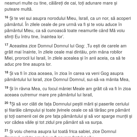
neamuri multe cu tine, călăreţi de cai, toţi adunare mare şi
puteare multă.
16
Şi te vei sui asupra norodului Mieu, Israil, ca un nor, să acoperi
pământul. În zilele ceale de pre urmă va fi şi te voiu aduce în
pământul Mieu, ca să cunoască toate neamurile când Mă voiu
sfinţi Eu întru tine, înaintea lor’.
17
Aceastea zice Domnul Domnul lui Gog: ‚Tu eşti de carele am
grăit mai înainte, în zilele ceale mai dintâiu, prin mâna robilor
Miei, prorocii lui Israil, în zilele acealea şi în anii aceia, ca să te
aduc pre tine asupra lor.
18
Şi va fi în zioa aceaea, în zioa în carea va veni Gog asupra
pământului lui Israil, zice Domnul Domnul, sui-să-va mâniia Mea,
19
Şi în râvna Mea, cu focul mâniei Meale am grăit că va fi în zioa
aceaea cutremur mare pre pământul lui Israil,
20
†
Şi să vor clăti de faţa Domnului peştii mării şi paserile ceriului
şi fiiarăle câmpului şi toate jivinele ceale ce să târăsc pre pământ
şi toţi oamenii cei de pre faţa pământului şi să vor sparge munţii şi
vor cădea văile şi tot zidul pre pământ să va surpa.
21
Şi voiu chema asupra lui toată frica sabiei, zice Domnul