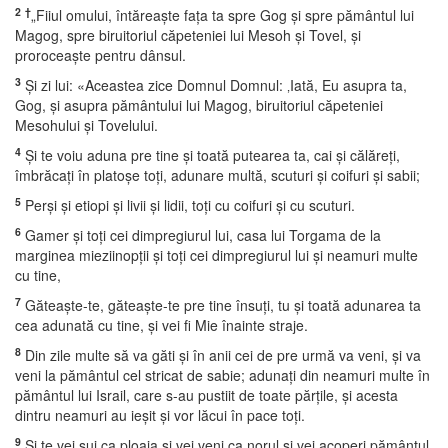
2
†
„Fiiul omului, întăreaşte faţa ta spre Gog şi spre pământul lui
Magog, spre biruitoriul căpeteniei lui Mesoh şi Tovel, şi
proroceaşte pentru dânsul.
3
Şi zi lui: «Aceastea zice Domnul Domnul: ‚Iată, Eu asupra ta,
Gog, şi asupra pământului lui Magog, biruitoriul căpeteniei
Mesohului şi Tovelului.
4
Şi te voiu aduna pre tine şi toată putearea ta, cai şi călăreţi,
îmbrăcaţi în platoşe toţi, adunare multă, scuturi şi coifuri şi sabii;
5
Perşi şi etiopi şi livii şi lidii, toţi cu coifuri şi cu scuturi.
6
Gamer şi toţi cei dimpregiurul lui, casa lui Torgama de la
marginea mieziinopţii şi toţi cei dimpregiurul lui şi neamuri multe
cu tine,
7
Găteaşte-te, găteaşte-te pre tine însuţi, tu şi toată adunarea ta
cea adunată cu tine, şi vei fi Mie înainte straje.
8
Din zile multe să va găti şi în anii cei de pre urmă va veni, şi va
veni la pământul cel stricat de sabie; adunaţi din neamuri multe în
pământul lui Israil, care s-au pustiit de toate părţile, şi acesta
dintru neamuri au ieşit şi vor lăcui în pace toţi.
9
Şi te vei sui ca ploaia şi vei veni ca norul şi vei acoperi pământul