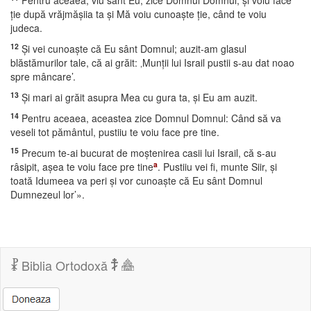
Pentru aceaea, viu sânt Eu, zice Domnul Domnul, şi voiu face
ţie după vrăjmăşiia ta şi Mă voiu cunoaşte ţie, când te voiu
judeca.
12
Şi vei cunoaşte că Eu sânt Domnul; auzit-am glasul
blăstămurilor tale, că ai grăit: ‚Munţii lui Israil pustii s-au dat noao
spre mâncare’.
13
Şi mari ai grăit asupra Mea cu gura ta, şi Eu am auzit.
14
Pentru aceaea, aceastea zice Domnul Domnul: Când să va
veseli tot pământul, pustiiu te voiu face pre tine.
15
Precum te-ai bucurat de moştenirea casii lui Israil, că s-au
a
râsipit, aşea te voiu face pre tine
. Pustiiu vei fi, munte Siir, şi
toată Idumeea va peri şi vor cunoaşte că Eu sânt Domnul
Dumnezeul lor’».
Biblia Ortodoxă