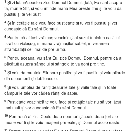
3
Şi zi lui: «Aceastea zice Domnul Domnul: ‚Iată, Eu sânt asupra
ta, munte Siir, şi voiu întinde mâna Mea preste tine şi te voiu da
pustiiu şi te vei pustii.
4
Şi în cetăţile tale voiu face pustietate şi tu vei fi pustiiu şi vei
cunoaşte că Eu sânt Domnul.
5
Pentru că ai fost vrăjmaş veacinic şi ai şezut înaintea casii lui
Israil cu vicleşug, în mâna vrăjmaşilor sabiei, în vreamea
strâmbătăţii ceii mai de pre urmă.
6
Pentru aceaea, viu sânt Eu, zice Domnul Domnul, pentru că ai
păcătuit asupra sângelui şi sângele te va goni pre tine.
7
Şi voiu da muntele Siir spre pustiire şi va fi pustiiu şi voiu piiarde
din el oamenii şi dobitoacele.
8
Şi voiu umplea de răniţi dealurile tale şi văile tale şi în toate
câmpurile tale vor cădea răniţi de sabie.
9
Pustietate veacinică te voiu face şi cetăţile tale nu să vor lăcui
mai mult şi vor cunoaşte că Eu sânt Domnul.
10
Pentru că ai zis: ‚Ceale doao neamuri şi ceale doao ţeri ale
meale vor fi şi le voiu moşteni pre eale’, şi Domnul acolo easte.
11