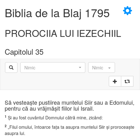
×
Biblia de la Blaj 1795
PROROCIIA LUI IEZECHIIL
Capitolul 35
D
Nimic
Nimic
D
Să vesteaşte pustiirea muntelui Siir sau a Edomului,
pentru că au vrăjmăşit fiilor lui Israil.
1
Şi au fost cuvântul Domnului cătră mine, zicând:
2
„Fiiul omului, întoarce faţa ta asupra muntelui Siir şi proroceaşte
asupra lui.