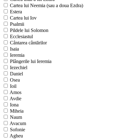
Cartea lui Neemia (sau a doua Ezdra)
Estera
Cartea lui Iov
Psalmii
Pildele lui Solomon
Ecclesiastul
Cântarea cântărilor
Isaia
Ieremia
Plângerile lui Ieremia
Iezechiel
Daniel
Osea
Ioil
Amos
Avdie
Iona
Miheia
Naum
Avacum
Sofonie
Agheu