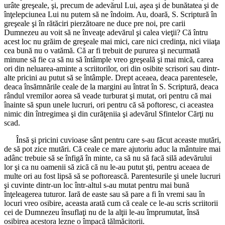
urâte greşeale, şi, precum de adevărul Lui, aşea şi de bunătatea şi de
înţelepciunea Lui nu putem să ne îndoim. Au, doară, S. Scriptură în
greşeale şi în rătăciri pierzătoare ne duce pre noi, pre carii
Dumnezeu au voit să ne înveaţe adevărul şi calea vieţii? Că întru
acest loc nu grăim de greşeale mai mici, care nici credinţa, nici viiaţa
cea bună nu o vatămă. Că ar fi trebuit de pururea şi necurmată
minune să fie ca să nu să întâmple vreo greşeală şi mai mică, carea
ori din neluarea-aminte a scriitorilor, ori din osibite scrisori sau dintr-
alte pricini au putut să se întâmple. Drept aceaea, deaca parentesele,
deaca însămnările ceale de la margini au întrat în S. Scriptură, deaca
rândul vremilor aorea să veade turburat şi mutat, ori pentru că mai
înainte să spun unele lucruri, ori pentru că să poftoresc, ci aceastea
nimic din întregimea şi din curăţeniia şi adevărul Sfintelor Cărţi nu
scad.
Însă şi pricini cuvioase sânt pentru care s-au făcut aceaste mutări,
de să pot zice mutări. Că ceale ce mare ajutoriu aduc la mântuire mai
adânc trebuie să se înfigă în minte, ca să nu să facă silă adevărului
lor şi ca nu oamenii să zică că nu le-au putut şti, pentru aceaea de
multe ori au fost lipsă să se poftorească. Parentesurile şi unele lucruri
şi cuvinte dintr-un loc într-altul s-au mutat pentru mai bună
înţeleagerea tuturor. Iară de easte sau să pare a fi în vremi sau în
locuri vreo osibire, aceasta arată cum că ceale ce le-au scris scriitorii
cei de Dumnezeu însuflaţi nu de la alţii le-au împrumutat, însă
osibirea acestora lezne o împacă tălmăcitorii.