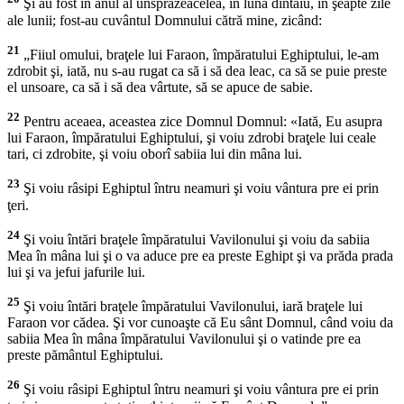
Şi au fost în anul al unsprăzeacelea, în luna dintâiu, în şeapte zile
ale lunii; fost-au cuvântul Domnului cătră mine, zicând:
21
„Fiiul omului, braţele lui Faraon, împăratului Eghiptului, le-am
zdrobit şi, iată, nu s-au rugat ca să i să dea leac, ca să se puie preste
el unsoare, ca să i să dea vârtute, să se apuce de sabie.
22
Pentru aceaea, aceastea zice Domnul Domnul: «Iată, Eu asupra
lui Faraon, împăratului Eghiptului, şi voiu zdrobi braţele lui ceale
tari, ci zdrobite, şi voiu oborî sabiia lui din mâna lui.
23
Şi voiu râsipi Eghiptul întru neamuri şi voiu vântura pre ei prin
ţeri.
24
Şi voiu întări braţele împăratului Vavilonului şi voiu da sabiia
Mea în mâna lui şi o va aduce pre ea preste Eghipt şi va prăda prada
lui şi va jefui jafurile lui.
25
Şi voiu întări braţele împăratului Vavilonului, iară braţele lui
Faraon vor cădea. Şi vor cunoaşte că Eu sânt Domnul, când voiu da
sabiia Mea în mâna împăratului Vavilonului şi o vatinde pre ea
preste pământul Eghiptului.
26
Şi voiu râsipi Eghiptul întru neamuri şi voiu vântura pre ei prin