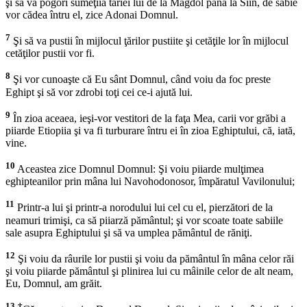
şi să va pogorî sumeţiia tăriei lui de la Magdol până la Siin, de sabie
vor cădea întru el, zice Adonai Domnul.
7
Şi să va pustii în mijlocul ţărilor pustiite şi cetăţile lor în mijlocul
cetăţilor pustii vor fi.
8
Şi vor cunoaşte că Eu sânt Domnul, când voiu da foc preste
Eghipt şi să vor zdrobi toţi cei ce-i ajută lui.
9
În zioa aceaea, ieşi-vor vestitori de la faţa Mea, carii vor grăbi a
piiarde Etiopiia şi va fi turburare întru ei în zioa Eghiptului, că, iată,
vine.
10
Aceastea zice Domnul Domnul: Şi voiu piiarde mulţimea
eghipteanilor prin mâna lui Navohodonosor, împăratul Vavilonului;
11
Printr-a lui şi printr-a norodului lui cel cu el, pierzători de la
neamuri trimişi, ca să piiarză pământul; şi vor scoate toate sabiile
sale asupra Eghiptului şi să va umplea pământul de răniţi.
12
Şi voiu da râurile lor pustii şi voiu da pământul în mâna celor răi
şi voiu piiarde pământul şi plinirea lui cu mâinile celor de alt neam,
Eu, Domnul, am grăit.
13
†