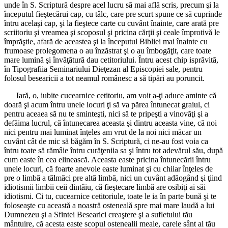
unde în S. Scriptură despre acel lucru să mai află scris, precum şi la
începutul fieştecărui cap, cu tâlc, care pre scurt spune ce să cuprinde
întru acelaşi cap, şi la fieştece carte cu cuvânt înainte, care arată pre
scriitoriu şi vreamea şi scoposul şi pricina cărţii şi ceale împrotivă le
împrăştie, afară de aceastea şi la începutul Bibliei mai înainte cu
frumoase prolegomena o au înzăstrat şi o au îmbogăţit, care toate
mare lumină şi învăţătură dau cetitoriului. Întru acest chip isprăvită,
în Tipografiia Seminariului Dieţezan al Episcopiei sale, pentru
folosul besearicii a tot neamul românesc a să tipări au poruncit.
Iară, o, iubite cucearnice cetitoriu, am voit a-ţi aduce aminte că
doară şi acum întru unele locuri ţi să va părea întunecat graiul, ci
pentru aceaea să nu te sminteşti, nici să te pripeşti a vinovăţi şi a
defăima lucrul, că întunecarea aceasta şi dintru aceasta vine, că noi
nici pentru mai luminat înţeles am vrut de la noi nici măcar un
cuvânt cât de mic să băgăm în S. Scriptură, ci ne-au fost voia ca
întru toate să rămâie întru curăţeniia sa şi întru tot adevărul său, după
cum easte în cea elinească. Aceasta easte pricina întunecării întru
unele locuri, că foarte anevoie easte luminat şi cu chiiar înţeles de
pre o limbă a tălmăci pre altă limbă, nici un cuvânt adăogând şi ţiind
idiotismii limbii ceii dintâiu, că fieştecare limbă are osibiţi ai săi
idiotismi. Ci tu, cucearnice cetitoriule, toate le ia în parte bună şi te
foloseaşte cu această a noastră osteneală spre mai mare laudă a lui
Dumnezeu şi a Sfintei Besearici creaştere şi a sufletului tău
mântuire, că acesta easte scopul ostenealii meale, carele sânt al tău