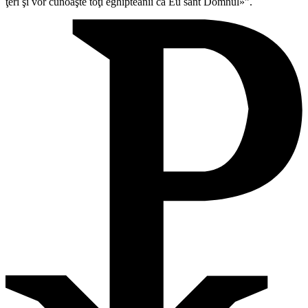
ţeri şi vor cunoaşte toţi eghipteanii că Eu sânt Domnul»”.