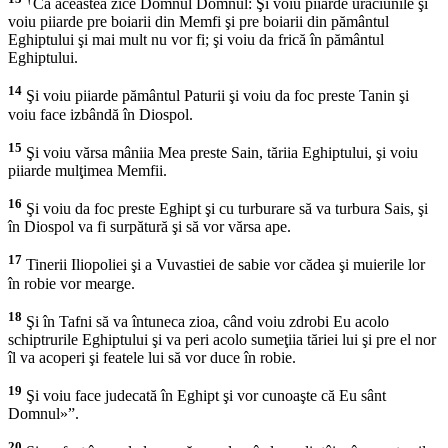
Că aceastea zice Domnul Domnul: Şi voiu piiarde urâciunile şi
voiu piiarde pre boiarii din Memfi şi pre boiarii din pământul
Eghiptului şi mai mult nu vor fi; şi voiu da frică în pământul
Eghiptului.
14
Şi voiu piiarde pământul Paturii şi voiu da foc preste Tanin şi
voiu face izbândă în Diospol.
15
Şi voiu vărsa mâniia Mea preste Sain, tăriia Eghiptului, şi voiu
piiarde mulţimea Memfii.
16
Şi voiu da foc preste Eghipt şi cu turburare să va turbura Sais, şi
în Diospol va fi surpătură şi să vor vărsa ape.
17
Tinerii Iliopoliei şi a Vuvastiei de sabie vor cădea şi muierile lor
în robie vor mearge.
18
Şi în Tafni să va întuneca zioa, când voiu zdrobi Eu acolo
schiptrurile Eghiptului şi va peri acolo sumeţiia tăriei lui şi pre el nor
îl va acoperi şi featele lui să vor duce în robie.
19
Şi voiu face judecată în Eghipt şi vor cunoaşte că Eu sânt
Domnul»”.
20