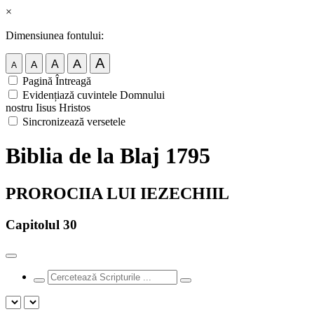
×
Dimensiunea fontului:
A
A
A
A
A
Pagină Întreagă
Evidențiază cuvintele Domnului
nostru Iisus Hristos
Sincronizează versetele
Biblia de la Blaj 1795
PROROCIIA LUI IEZECHIIL
Capitolul 30