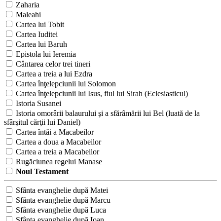
Zaharia
Maleahi
Cartea lui Tobit
Cartea Iuditei
Cartea lui Baruh
Epistola lui Ieremia
Cântarea celor trei tineri
Cartea a treia a lui Ezdra
Cartea înţelepciunii lui Solomon
Cartea înţelepciunii lui Isus, fiul lui Sirah (Eclesiasticul)
Istoria Susanei
Istoria omorârii balaurului şi a sfărâmării lui Bel (luată de la
sfârşitul cărţii lui Daniel)
Cartea întâi a Macabeilor
Cartea a doua a Macabeilor
Cartea a treia a Macabeilor
Rugăciunea regelui Manase
Noul Testament
Sfânta evanghelie după Matei
Sfânta evanghelie după Marcu
Sfânta evanghelie după Luca
Sfânta evanghelie după Ioan