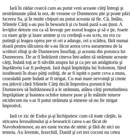
Iară în zădar cearcă cum au putut veni aceaste cărţi întregi şi
nestrămutate până la noi, de vreame ce Dumnezeu ştie şi poate păzi
facerea Sa, şi în multe chipuri au putut aceasta să fie. Că, întâiu,
Sfintele Cărţi s-au pus în besearică şi cu bună pază s-au ţinut. A
leviţilor detorie era ca să înveaţe pre norod leagea şi să o ţie, foarte
cu mare grije şi luare aminte şi cu credinţă s-au scris, nu era cu
putinţă şi leagea oprea pre ei ori a adaoge, ori a scădea, fără numai
doară pentru tâlcuirea de s-au făcut aorea ceva aseamenea de la
scriitori sfinţi şi de Dumnezeu însuflaţi, şi aceasta din porunca lui
Dumnezeu. De ar fi îndrăznit cineva într-adins să strămute aceaste
cărţi, îndată toţi ar fi năvălit asupra lui şi ca pre un amăgitoriu şi
înşelătoriu l-ar fi pedepsit. Iară după împărăţiia lui Solomon, fiind
israilteanii în doao părţi osibiţi, de ar fi ispitit o parte ceva a muta,
ceaealaltă parte îndată ar fi strigat. Cu mai mare nevoinţă şi cinste
era jidovii cătră Sfintele Cărţi decât împrotiva poruncii lui
Dumnezeu să îndrăznească a le strămuta, atâtea cărţi pretutindinea
împrăştiiate şi înaintea ochilor tuturor puse şi în mâinile tuturor
nicidecum nu s-ar fi putut strămuta şi nimene să nu fie strigat
împrotivă.
Iară ce zic de Esdra şi-şi închipuiesc cum că toate cărţile, la
stricarea Ierusalimului şi a besearicii carea s-au făcut de
Navohodonosor, au ars easte tocma de nimic şi fără de nici un
temeiu. Au Ieremie, Iezechiil, Daniil şi cei trei coconi nu cetea