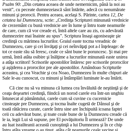
Psalm 90
: „Din cetatea aceaea de unde nemernicim, până la noi au
venit”, cu peceate dumnezeiască sânt întărite, adecă cu nenumărate
minuni şi prorocii. Pentru aceaea, acelaşi S. Părinte, cartea
12, De
cetatea lui Dumnezeu
, scrie: „Credinţa Scripturei minunată vrednicie
de crezemânt cu bună vrednicie are în lume şi întru toate neamurile
de care, cum că vor creade ei, întră altele care au zis, cu adevărată
dumnezeire mai înainte au spus”. Scriptura însaşi agoniseaşte şie
credinţă cu mărimea lucrurilor. Graiul easte tocma vreadnic de
Dumnezeu, care şi cei învăţaţi şi cei neînvăţaţi pot a-l înţeleage: de
tot ce easte rău să feresc, ceale ce sânt bune le poruncesc. Şi mai pre
urmă, întră atâta osibire şi înălţime a lucrurilor minunată easte unirea
a atâţa scriitori! Scrisorile apostolilor întăresc pre scrisorile prorocilor
şi aşijderea a prorocilor pre ale apostolilor. Amândoao Scripturile
aceastea, şi cea Veachie şi cea Noao, Dumnezeu în multe chipuri ale
Sale le-au cunoscut, cu minuni şi întâmplări luminate le-au întărit.
Că cine nu să va minuna că lumea cea învăluită de neştiinţă şi de
ceaţa deşeartei credinţă, fiindcă un norod carele era într-un unghiu
întunecat al pământului, carele cum să cuvine cu cucernicie
cinsteaşte pre Dumnezeu, şi tocma înalte cugetă de Dânsul şi de
toată rătăcirea curate, carele întru sine are închipuită icoana faptei
ceii cu adevărat bune, şi toate ceale bune de la Dumnezeu creade că
le ia, legii Lui să supune, pre El povăţuitoriu Îl urmează? De unde
au luat israilteanii această cunoştinţă a lui Dumnezeu şi în ce chip
întru atâta vreame o au ţinut, atâta cât neamurile ceale vecine şi