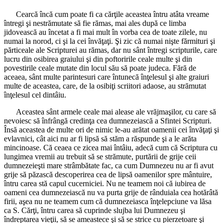
Cearcă încă cum poate fi ca cărţile aceastea întru atâta vreame
întregi şi nestrămutate să fie rămas, mai ales după ce limba
jidovească au încetat a fi mai mult în vorba cea de toate zilele, nu
numai la norod, ci şi la cei învăţaţi. Şi zic că numai nişte fărmituri şi
părticeale ale Scripturei au rămas, dar nu sânt întregi scripturile, care
lucru din osibirea graiului şi din poftoririle ceale multe şi din
povestirile ceale mutate din locul său să poate judeca. Fără de
aceaea, sânt multe parintesuri care întunecă înţelesul şi alte graiuri
multe de aceastea, care, de la osibiţi scriitori adaose, au strămutat
înţelesul cel dintâiu.
Aceastea sânt armele ceale mai alease ale vrăjmaşilor, cu care să
nevoiesc să înfrângă credinţa cea dumnezeiască a Sfintei Scripturi.
Însă aceastea de multe ori de nimic le-au arătat oamenii cei învăţaţi şi
evlavnici, cât aici nu ar fi lipsă să stăm a răspunde şi a le arăta
mincinoase. Că ceaea ce zicea mai întâiu, adecă cum că Scriptura cu
lungimea vremii au trebuit să se strămute, purtării de grije ceii
dumnezeieşti mare strâmbătate fac, ca cum Dumnezeu nu ar fi avut
grije să păzască descoperirea cea de lipsă oamenilor spre mântuire,
întru carea stă capul cucerniciei. Nu ne teamem noi că iubirea de
oameni cea dumnezeiască nu va purta grije de rânduiala cea hotărâtă
firii, aşea nu ne teamem cum că dumnezeiasca înţelepciune va lăsa
ca S. Cărţi, întru carea să cuprinde slujba lui Dumnezeu şi
îndreptarea vieţii, să se ameastece şi să se strice cu pierzetoare şi