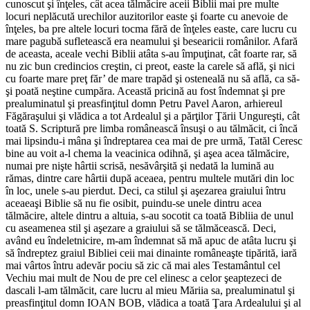
cunoscut şi înţeles, cât acea tălmăcire aceii Biblii mai pre multe
locuri neplăcută urechilor auzitorilor easte şi foarte cu anevoie de
înţeles, ba pre altele locuri tocma fără de înţeles easte, care lucru cu
mare pagubă sufletească era neamului şi besearicii românilor. Afară
de aceasta, aceale vechi Biblii atâta s-au împuţinat, cât foarte rar, să
nu zic bun credincios creştin, ci preot, easte la carele să află, şi nici
cu foarte mare preţ făr’ de mare trapăd şi osteneală nu să află, ca să-
şi poată neştine cumpăra. Această pricină au fost îndemnat şi pre
prealuminatul şi preasfinţitul domn Petru Pavel Aaron, arhiereul
Făgăraşului şi vlădica a tot Ardealul şi a părţilor Ţării Ungureşti, cât
toată S. Scriptură pre limba românească însuşi o au tălmăcit, ci încă
mai lipsindu-i mâna şi îndreptarea cea mai de pre urmă, Tatăl Ceresc
bine au voit a-l chema la veacinica odihnă, şi aşea acea tălmăcire,
numai pre nişte hârtii scrisă, nesăvârşită şi nedată la lumină au
rămas, dintre care hârtii după aceaea, pentru multele mutări din loc
în loc, unele s-au pierdut. Deci, ca stilul şi aşezarea graiului întru
aceaeaşi Biblie să nu fie osibit, puindu-se unele dintru acea
tălmăcire, altele dintru a altuia, s-au socotit ca toată Bibliia de unul
cu aseamenea stil şi aşezare a graiului să se tălmăcească. Deci,
având eu îndeletnicire, m-am îndemnat să mă apuc de atâta lucru şi
să îndreptez graiul Bibliei ceii mai dinainte româneaşte tipărită, iară
mai vârtos întru adevăr pociu să zic că mai ales Testamântul cel
Vechiu mai mult de Nou de pre cel elinesc a celor şeaptezeci de
dascali l-am tălmăcit, care lucru al mieu Măriia sa, prealuminatul şi
preasfinţitul domn IOAN BOB, vlădica a toată Ţara Ardealului şi al