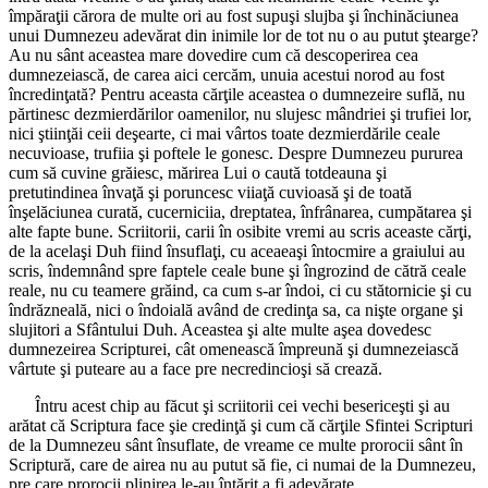
împăraţii cărora de multe ori au fost supuşi slujba şi închinăciunea
unui Dumnezeu adevărat din inimile lor de tot nu o au putut ştearge?
Au nu sânt aceastea mare dovedire cum că descoperirea cea
dumnezeiască, de carea aici cercăm, unuia acestui norod au fost
încredinţată? Pentru aceasta cărţile aceastea o dumnezeire suflă, nu
părtinesc dezmierdărilor oamenilor, nu slujesc mândriei şi trufiei lor,
nici ştiinţăi ceii deşearte, ci mai vârtos toate dezmierdările ceale
necuvioase, trufiia şi poftele le gonesc. Despre Dumnezeu pururea
cum să cuvine grăiesc, mărirea Lui o caută totdeauna şi
pretutindinea învaţă şi poruncesc viiaţă cuvioasă şi de toată
înşelăciunea curată, cucerniciia, dreptatea, înfrânarea, cumpătarea şi
alte fapte bune. Scriitorii, carii în osibite vremi au scris aceaste cărţi,
de la acelaşi Duh fiind însuflaţi, cu aceaeaşi întocmire a graiului au
scris, îndemnând spre faptele ceale bune şi îngrozind de cătră ceale
reale, nu cu teamere grăind, ca cum s-ar îndoi, ci cu stătornicie şi cu
îndrăzneală, nici o îndoială având de credinţa sa, ca nişte organe şi
slujitori a Sfântului Duh. Aceastea şi alte multe aşea dovedesc
dumnezeirea Scripturei, cât omenească împreună şi dumnezeiască
vârtute şi puteare au a face pre necredincioşi să crează.
Întru acest chip au făcut şi scriitorii cei vechi besericeşti şi au
arătat că Scriptura face şie credinţă şi cum că cărţile Sfintei Scripturi
de la Dumnezeu sânt însuflate, de vreame ce multe prorocii sânt în
Scriptură, care de airea nu au putut să fie, ci numai de la Dumnezeu,
pre care prorocii plinirea le-au întărit a fi adevărate.