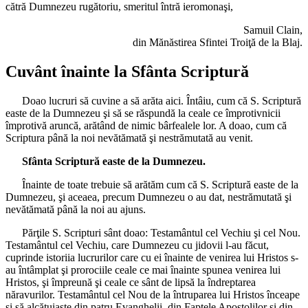
cătră Dumnezeu rugătoriu, smeritul întră ieromonaşi,
Samuil Clain,
din Mănăstirea Sfintei Troiţă de la Blaj.
Cuvânt înainte la Sfânta Scriptură
Doao lucruri să cuvine a să arăta aici. Întâiu, cum că S. Scriptură
easte de la Dumnezeu şi să se răspundă la ceale ce împrotivnicii
împrotivă aruncă, arătând de nimic bârfealele lor. A doao, cum că
Scriptura până la noi nevătămată şi nestrămutată au venit.
Sfânta Scriptură easte de la Dumnezeu.
Înainte de toate trebuie să arătăm cum că S. Scriptură easte de la
Dumnezeu, şi aceaea, precum Dumnezeu o au dat, nestrămutată şi
nevătămată până la noi au ajuns.
Părţile S. Scripturi sânt doao: Testamântul cel Vechiu şi cel Nou.
Testamântul cel Vechiu, care Dumnezeu cu jidovii l-au făcut,
cuprinde istoriia lucrurilor care cu ei înainte de venirea lui Hristos s-
au întâmplat şi prorociile ceale ce mai înainte spunea venirea lui
Hristos, şi împreună şi ceale ce sânt de lipsă la îndreptarea
năravurilor. Testamântul cel Nou de la întruparea lui Hristos înceape
şi să alcătuiaşte din patru Evanghelii, din Faptele Apostolilor şi din