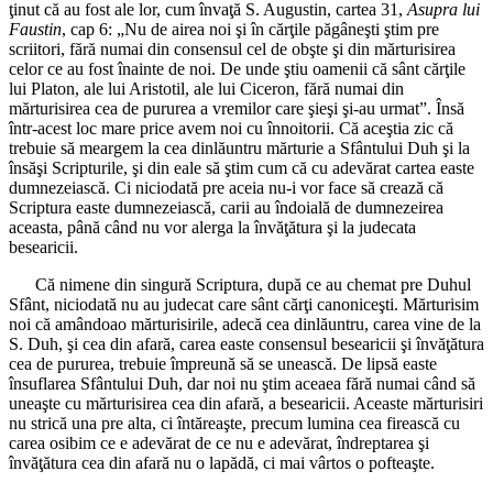
ţinut că au fost ale lor, cum învaţă S. Augustin, cartea 31,
Asupra lui
Faustin
, cap 6: „Nu de airea noi şi în cărţile păgâneşti ştim pre
scriitori, fără numai din consensul cel de obşte şi din mărturisirea
celor ce au fost înainte de noi. De unde ştiu oamenii că sânt cărţile
lui Platon, ale lui Aristotil, ale lui Ciceron, fără numai din
mărturisirea cea de pururea a vremilor care şieşi şi-au urmat”. Însă
într-acest loc mare price avem noi cu înnoitorii. Că aceştia zic că
trebuie să meargem la cea dinlăuntru mărturie a Sfântului Duh şi la
însăşi Scripturile, şi din eale să ştim cum că cu adevărat cartea easte
dumnezeiască. Ci niciodată pre aceia nu-i vor face să crează că
Scriptura easte dumnezeiască, carii au îndoială de dumnezeirea
aceasta, până când nu vor alerga la învăţătura şi la judecata
besearicii.
Că nimene din singură Scriptura, după ce au chemat pre Duhul
Sfânt, niciodată nu au judecat care sânt cărţi canoniceşti. Mărturisim
noi că amândoao mărturisirile, adecă cea dinlăuntru, carea vine de la
S. Duh, şi cea din afară, carea easte consensul besearicii şi învăţătura
cea de pururea, trebuie împreună să se unească. De lipsă easte
însuflarea Sfântului Duh, dar noi nu ştim aceaea fără numai când să
uneaşte cu mărturisirea cea din afară, a besearicii. Aceaste mărturisiri
nu strică una pre alta, ci întăreaşte, precum lumina cea firească cu
carea osibim ce e adevărat de ce nu e adevărat, îndreptarea şi
învăţătura cea din afară nu o lapădă, ci mai vârtos o pofteaşte.