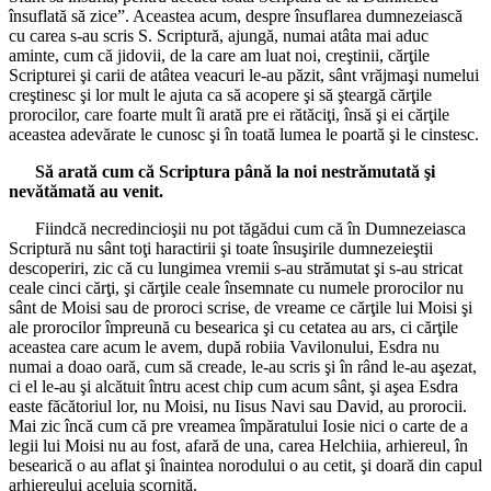
însuflată să zice”. Aceastea acum, despre însuflarea dumnezeiască
cu carea s-au scris S. Scriptură, ajungă, numai atâta mai aduc
aminte, cum că jidovii, de la care am luat noi, creştinii, cărţile
Scripturei şi carii de atâtea veacuri le-au păzit, sânt vrăjmaşi numelui
creştinesc şi lor mult le ajuta ca să acopere şi să şteargă cărţile
prorocilor, care foarte mult îi arată pre ei rătăciţi, însă şi ei cărţile
aceastea adevărate le cunosc şi în toată lumea le poartă şi le cinstesc.
Să arată cum că Scriptura până la noi nestrămutată şi
nevătămată au venit.
Fiindcă necredincioşii nu pot tăgădui cum că în Dumnezeiasca
Scriptură nu sânt toţi haractirii şi toate însuşirile dumnezeieştii
descoperiri, zic că cu lungimea vremii s-au strămutat şi s-au stricat
ceale cinci cărţi, şi cărţile ceale însemnate cu numele prorocilor nu
sânt de Moisi sau de proroci scrise, de vreame ce cărţile lui Moisi şi
ale prorocilor împreună cu besearica şi cu cetatea au ars, ci cărţile
aceastea care acum le avem, după robiia Vavilonului, Esdra nu
numai a doao oară, cum să creade, le-au scris şi în rând le-au aşezat,
ci el le-au şi alcătuit întru acest chip cum acum sânt, şi aşea Esdra
easte făcătoriul lor, nu Moisi, nu Iisus Navi sau David, au prorocii.
Mai zic încă cum că pre vreamea împăratului Iosie nici o carte de a
legii lui Moisi nu au fost, afară de una, carea Helchiia, arhiereul, în
besearică o au aflat şi înaintea norodului o au cetit, şi doară din capul
arhiereului aceluia scornită.