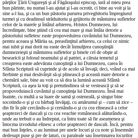
părţilor Ţării Ungureşti şi al Făgăraşului episcop, iară al mieu prea
bun părinte, nu numai l-au ajutat şi l-au ocrotit, ci bine au voit şi la
sine a-l lua, şi ca un bun păstoriu pururea priveghitoriu împregiurul
turmei şi cu deadinsul străduitoriu şi grijitoriu de mântuirea sufletelor
celor de la marele şi întâiul arhiereu, Hristos Dumnezeu, lui
încredinţate, bine ştiind că cea mai mare şi mai întâia detorie a
păstoriului sufletesc easte propoveduirea cuvântului lui Dumnezeu,
pentru aceaea şi Măriia sa, preasfinţitul arhiereu, ca celui ce nimic
mai iubit şi mai dorit nu easte decât înmulţirea cunoştinţăi
dumnezeieşti şi mântuirea sufletelor şi binele cel de obşte al
besearicii şi folosul neamului şi al patriei, a căruia temeiul şi
creaşterea easte adevărata cunoştinţă a lui Dumnezeu, carea în
Sfânta Scriptură să cuprinde şi de acolo să învaţă; deci, vrând ca mai
fierbinte şi mai desăvârşit să-şi plinească şi această mare detorie a
chemării sale, bine au voit ca să dea la lumină această Sfântă
Scriptură, ca aşea la toţi şi pretutindinea să se vestească şi să se
propoveduiască cuvântul şi cunoştinţa lui Dumnezeu. Însă mai
înainte, cu multă a sa luare de samă şi osteneală, şi singur bine
socotindu-o şi şi cu bărbaţi învăţaţi, cu amăruntul şi – cum să zice –
din fir în păr cercându-o şi cernându-o şi cu cea elinească a celor
şeaptezeci de dascali şi cu cea veachie românească alăturându-o,
unde au trebuit o au îndreptat, ca întru toate să fie aseamenea şi
întocma izvodului elinesc a celor şeaptezeci de dascali. Încă, pentru
mai bun înţeles, o au luminat pre unele locuri şi cu note şi însemnări
dedesupt puse şi pre de laturi, cu paraleale sau însemnarea locurilor