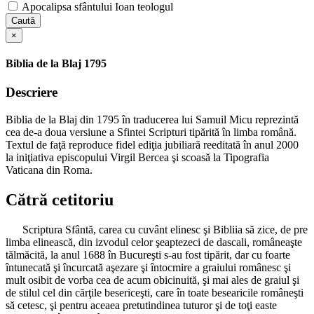
Apocalipsa sfântului Ioan teologul
Caută
×
Biblia de la Blaj 1795
Descriere
Biblia de la Blaj din 1795 în traducerea lui Samuil Micu reprezintă
cea de-a doua versiune a Sfintei Scripturi tipărită în limba română.
Textul de faţă reproduce fidel ediţia jubiliară reeditată în anul 2000
la iniţiativa episcopului Virgil Bercea şi scoasă la Tipografia
Vaticana din Roma.
Cătră cetitoriu
Scriptura Sfântă, carea cu cuvânt elinesc şi Bibliia să zice, de pre
limba elinească, din izvodul celor şeaptezeci de dascali, româneaşte
tălmăcită, la anul 1688 în Bucureşti s-au fost tipărit, dar cu foarte
întunecată şi încurcată aşezare şi întocmire a graiului românesc şi
mult osibit de vorba cea de acum obicinuită, şi mai ales de graiul şi
de stilul cel din cărţile besericeşti, care în toate besearicile româneşti
să cetesc, şi pentru aceaea pretutindinea tuturor şi de toţi easte