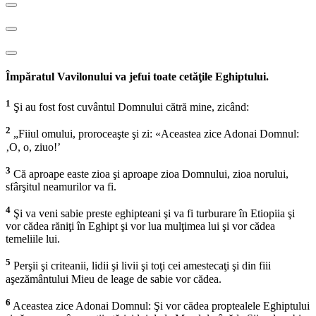
Împăratul Vavilonului va jefui toate cetăţile Eghiptului.
1
Şi au fost fost cuvântul Domnului cătră mine, zicând:
2
„Fiiul omului, proroceaşte şi zi: «Aceastea zice Adonai Domnul:
‚O, o, ziuo!’
3
Că aproape easte zioa şi aproape zioa Domnului, zioa norului,
sfârşitul neamurilor va fi.
4
Şi va veni sabie preste eghipteani şi va fi turburare în Etiopiia şi
vor cădea răniţi în Eghipt şi vor lua mulţimea lui şi vor cădea
temeliile lui.
5
Perşii şi criteanii, lidii şi livii şi toţi cei amestecaţi şi din fiii
aşezământului Mieu de leage de sabie vor cădea.
6
Aceastea zice Adonai Domnul: Şi vor cădea proptealele Eghiptului