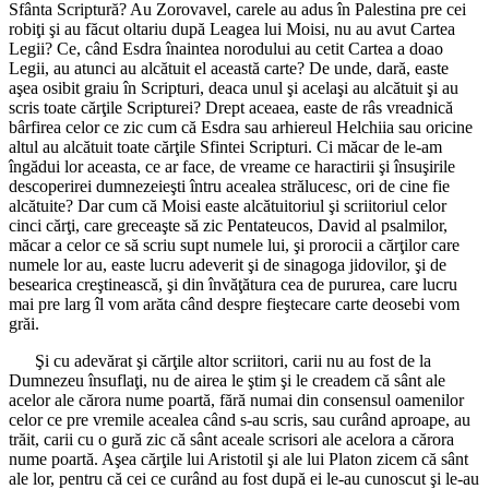
Sfânta Scriptură? Au Zorovavel, carele au adus în Palestina pre cei
robiţi şi au făcut oltariu după Leagea lui Moisi, nu au avut Cartea
Legii? Ce, când Esdra înaintea norodului au cetit Cartea a doao
Legii, au atunci au alcătuit el această carte? De unde, dară, easte
aşea osibit graiu în Scripturi, deaca unul şi acelaşi au alcătuit şi au
scris toate cărţile Scripturei? Drept aceaea, easte de râs vreadnică
bârfirea celor ce zic cum că Esdra sau arhiereul Helchiia sau oricine
altul au alcătuit toate cărţile Sfintei Scripturi. Ci măcar de le-am
îngădui lor aceasta, ce ar face, de vreame ce haractirii şi însuşirile
descoperirei dumnezeieşti întru acealea strălucesc, ori de cine fie
alcătuite? Dar cum că Moisi easte alcătuitoriul şi scriitoriul celor
cinci cărţi, care greceaşte să zic Pentateucos, David al psalmilor,
măcar a celor ce să scriu supt numele lui, şi prorocii a cărţilor care
numele lor au, easte lucru adeverit şi de sinagoga jidovilor, şi de
besearica creştinească, şi din învăţătura cea de pururea, care lucru
mai pre larg îl vom arăta când despre fieştecare carte deosebi vom
grăi.
Şi cu adevărat şi cărţile altor scriitori, carii nu au fost de la
Dumnezeu însuflaţi, nu de airea le ştim şi le creadem că sânt ale
acelor ale cărora nume poartă, fără numai din consensul oamenilor
celor ce pre vremile acealea când s-au scris, sau curând aproape, au
trăit, carii cu o gură zic că sânt aceale scrisori ale acelora a cărora
nume poartă. Aşea cărţile lui Aristotil şi ale lui Platon zicem că sânt
ale lor, pentru că cei ce curând au fost după ei le-au cunoscut şi le-au