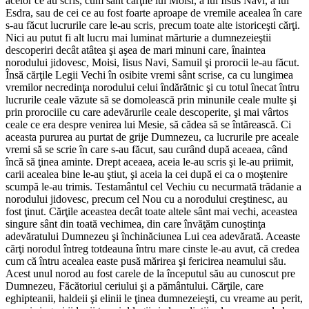
acelor ce au scris, cum sânt cărţile lui Moisi, a lui Iisus Navi, a lui
Esdra, sau de cei ce au fost foarte aproape de vremile acealea în care
s-au făcut lucrurile care le-au scris, precum toate alte istoriceşti cărţi.
Nici au putut fi alt lucru mai luminat mărturie a dumnezeieştii
descoperiri decât atâtea şi aşea de mari minuni care, înaintea
norodului jidovesc, Moisi, Iisus Navi, Samuil şi prorocii le-au făcut.
Însă cărţile Legii Vechi în osibite vremi sânt scrise, ca cu lungimea
vremilor necredinţa norodului celui îndărătnic şi cu totul înecat întru
lucrurile ceale văzute să se domolească prin minunile ceale multe şi
prin prorociile cu care adevărurile ceale descoperite, şi mai vârtos
ceale ce era despre venirea lui Mesie, să cădea să se întărească. Ci
aceasta pururea au purtat de grije Dumnezeu, ca lucrurile pre aceale
vremi să se scrie în care s-au făcut, sau curând după aceaea, când
încă să ţinea aminte. Drept aceaea, aceia le-au scris şi le-au priimit,
carii acealea bine le-au ştiut, şi aceia la cei după ei ca o moştenire
scumpă le-au trimis. Testamântul cel Vechiu cu necurmată trădanie a
norodului jidovesc, precum cel Nou cu a norodului creştinesc, au
fost ţinut. Cărţile aceastea decât toate altele sânt mai vechi, aceastea
singure sânt din toată vechimea, din care învăţăm cunoştinţa
adevăratului Dumnezeu şi închinăciunea Lui cea adevărată. Aceaste
cărţi norodul întreg totdeauna întru mare cinste le-au avut, că credea
cum că întru acealea easte pusă mărirea şi fericirea neamului său.
Acest unul norod au fost carele de la începutul său au cunoscut pre
Dumnezeu, Făcătoriul ceriului şi a pământului. Cărţile, care
eghipteanii, haldeii şi elinii le ţinea dumnezeieşti, cu vreame au perit,