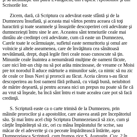
Scrisorile lor.
Zicem, dară, că Scriptura cu adevărat easte sfântă şi de la
Dumnezeu însuflată, şi aceasta mai vârtos pentru aceaea că toţi
haractirii şi toate seamnele şi însuşirile descoperirei ceii adevărate şi
dumnezeieşti întru sine le are. Aceastea sânt temeiurile ceale mai
dintâiu ale credinţei ceii adevărate, cum că easte un Dumnezeu,
Carele toate le ocârmuiaşte, sufletul easte nemuritoriu şi omul are
volnicie şi altele aseamenea, care de învăţătura cea sânătoasă
nevătămată, drept, după legile firei ceale noao cunoscute să ţin.
Minunile ceale înaintea a nenumărată mulţime de oameni făcute,
care nici într-un chip nu să pot arăta mincinoase, de vreame ce Moisi
pre tot norodul îl aduce mărturie a minunilor sale, ca nimic să nu zic
de ceale ce Iisus Navi şi prorocii au făcut. Aceia cărora s-au făcut
descoperirea au fost oameni fără prihană, cu viiaţă bună, neiubitori
de mărire deşeartă, şi pentru aceaea nici un prepus nu poate să fie că
au vrut să înşeale, ba încă sânt întru ei toate acealea care pot să facă
credinţă.
S. Scriptură easte ca o carte trimisă de la Dumnezeu, prin
mâinile prorocilor şi a apostolilor, care aiavea arată pre începătoriul
său. Şi mai întru acel chip Scriptura Dumnezeiască să zice, cum şi
cărţile împărăteşti să zic, ori cu mâna împăratului fie scrise, sau
măcar de el adeverite şi cu peceate împărătească întărite, aşea
Dumnezeiasca Scriptură, cum frumos zice S. Augustin,
Cuv. 2 în