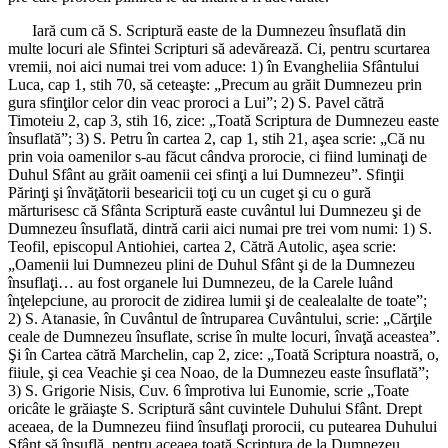
Iară cum că S. Scriptură easte de la Dumnezeu însuflată din
multe locuri ale Sfintei Scripturi să adevărează. Ci, pentru scurtarea
vremii, noi aici numai trei vom aduce: 1) în Evangheliia Sfântului
Luca, cap 1, stih 70, să ceteaşte: „Precum au grăit Dumnezeu prin
gura sfinţilor celor din veac proroci a Lui”; 2) S. Pavel cătră
Timoteiu 2, cap 3, stih 16, zice: „Toată Scriptura de Dumnezeu easte
însuflată”; 3) S. Petru în cartea 2, cap 1, stih 21, aşea scrie: „Că nu
prin voia oamenilor s-au făcut cândva prorocie, ci fiind luminaţi de
Duhul Sfânt au grăit oamenii cei sfinţi a lui Dumnezeu”. Sfinţii
Părinţi şi învăţătorii besearicii toţi cu un cuget şi cu o gură
mărturisesc că Sfânta Scriptură easte cuvântul lui Dumnezeu şi de
Dumnezeu însuflată, dintră carii aici numai pre trei vom numi: 1) S.
Teofil, episcopul Antiohiei, cartea 2, Cătră Autolic, aşea scrie:
„Oamenii lui Dumnezeu plini de Duhul Sfânt şi de la Dumnezeu
însuflaţi… au fost organele lui Dumnezeu, de la Carele luând
înţelepciune, au prorocit de zidirea lumii şi de cealealalte de toate”;
2) S. Atanasie, în Cuvântul de întruparea Cuvântului, scrie: „Cărţile
ceale de Dumnezeu însuflate, scrise în multe locuri, învaţă aceastea”.
Şi în Cartea cătră Marchelin, cap 2, zice: „Toată Scriptura noastră, o,
fiiule, şi cea Veachie şi cea Noao, de la Dumnezeu easte însuflată”;
3) S. Grigorie Nisis, Cuv. 6 împrotiva lui Eunomie, scrie „Toate
oricâte le grăiaşte S. Scriptură sânt cuvintele Duhului Sfânt. Drept
aceaea, de la Dumnezeu fiind însuflaţi prorocii, cu putearea Duhului
Sfânt să însuflă, pentru aceaea toată Scriptura de la Dumnezeu