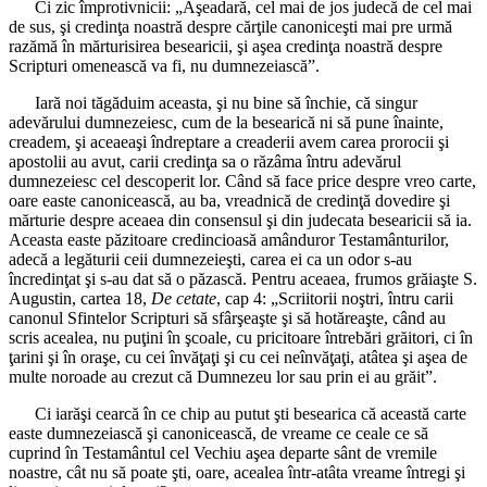
Ci zic împrotivnicii: „Aşeadară, cel mai de jos judecă de cel mai
de sus, şi credinţa noastră despre cărţile canoniceşti mai pre urmă
razămă în mărturisirea besearicii, şi aşea credinţa noastră despre
Scripturi omenească va fi, nu dumnezeiască”.
Iară noi tăgăduim aceasta, şi nu bine să închie, că singur
adevărului dumnezeiesc, cum de la besearică ni să pune înainte,
creadem, şi aceaeaşi îndreptare a creaderii avem carea prorocii şi
apostolii au avut, carii credinţa sa o răzâma întru adevărul
dumnezeiesc cel descoperit lor. Când să face price despre vreo carte,
oare easte canonicească, au ba, vreadnică de credinţă dovedire şi
mărturie despre aceaea din consensul şi din judecata besearicii să ia.
Aceasta easte păzitoare credincioasă amânduror Testamânturilor,
adecă a legăturii ceii dumnezeieşti, carea ei ca un odor s-au
încredinţat şi s-au dat să o păzască. Pentru aceaea, frumos grăiaşte S.
Augustin, cartea 18,
De cetate
, cap 4: „Scriitorii noştri, întru carii
canonul Sfintelor Scripturi să sfârşeaşte şi să hotăreaşte, când au
scris acealea, nu puţini în şcoale, cu pricitoare întrebări grăitori, ci în
ţarini şi în oraşe, cu cei învăţaţi şi cu cei neînvăţaţi, atâtea şi aşea de
multe noroade au crezut că Dumnezeu lor sau prin ei au grăit”.
Ci iarăşi cearcă în ce chip au putut şti besearica că această carte
easte dumnezeiască şi canonicească, de vreame ce ceale ce să
cuprind în Testamântul cel Vechiu aşea departe sânt de vremile
noastre, cât nu să poate şti, oare, acealea într-atâta vreame întregi şi