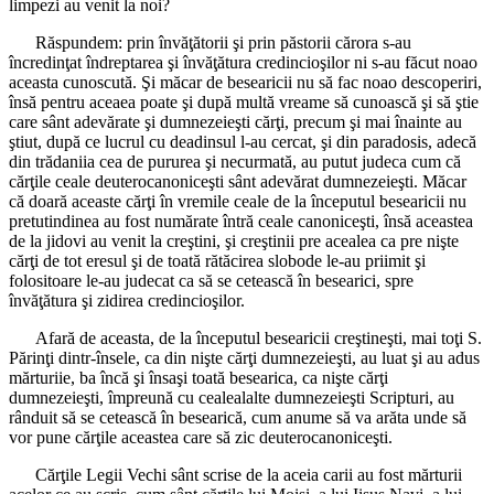
limpezi au venit la noi?
Răspundem: prin învăţătorii şi prin păstorii cărora s-au
încredinţat îndreptarea şi învăţătura credincioşilor ni s-au făcut noao
aceasta cunoscută. Şi măcar de besearicii nu să fac noao descoperiri,
însă pentru aceaea poate şi după multă vreame să cunoască şi să ştie
care sânt adevărate şi dumnezeieşti cărţi, precum şi mai înainte au
ştiut, după ce lucrul cu deadinsul l-au cercat, şi din paradosis, adecă
din trădaniia cea de pururea şi necurmată, au putut judeca cum că
cărţile ceale deuterocanoniceşti sânt adevărat dumnezeieşti. Măcar
că doară aceaste cărţi în vremile ceale de la începutul besearicii nu
pretutindinea au fost numărate întră ceale canoniceşti, însă aceastea
de la jidovi au venit la creştini, şi creştinii pre acealea ca pre nişte
cărţi de tot eresul şi de toată rătăcirea slobode le-au priimit şi
folositoare le-au judecat ca să se cetească în besearici, spre
învăţătura şi zidirea credincioşilor.
Afară de aceasta, de la începutul besearicii creştineşti, mai toţi S.
Părinţi dintr-însele, ca din nişte cărţi dumnezeieşti, au luat şi au adus
mărturiie, ba încă şi însaşi toată besearica, ca nişte cărţi
dumnezeieşti, împreună cu cealealalte dumnezeieşti Scripturi, au
rânduit să se cetească în besearică, cum anume să va arăta unde să
vor pune cărţile aceastea care să zic deuterocanoniceşti.
Cărţile Legii Vechi sânt scrise de la aceia carii au fost mărturii