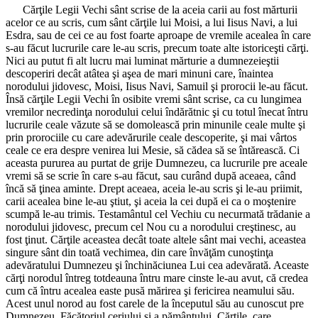
Cărţile Legii Vechi sânt scrise de la aceia carii au fost mărturii
acelor ce au scris, cum sânt cărţile lui Moisi, a lui Iisus Navi, a lui
Esdra, sau de cei ce au fost foarte aproape de vremile acealea în care
s-au făcut lucrurile care le-au scris, precum toate alte istoriceşti cărţi.
Nici au putut fi alt lucru mai luminat mărturie a dumnezeieştii
descoperiri decât atâtea şi aşea de mari minuni care, înaintea
norodului jidovesc, Moisi, Iisus Navi, Samuil şi prorocii le-au făcut.
Însă cărţile Legii Vechi în osibite vremi sânt scrise, ca cu lungimea
vremilor necredinţa norodului celui îndărătnic şi cu totul înecat întru
lucrurile ceale văzute să se domolească prin minunile ceale multe şi
prin prorociile cu care adevărurile ceale descoperite, şi mai vârtos
ceale ce era despre venirea lui Mesie, să cădea să se întărească. Ci
aceasta pururea au purtat de grije Dumnezeu, ca lucrurile pre aceale
vremi să se scrie în care s-au făcut, sau curând după aceaea, când
încă să ţinea aminte. Drept aceaea, aceia le-au scris şi le-au priimit,
carii acealea bine le-au ştiut, şi aceia la cei după ei ca o moştenire
scumpă le-au trimis. Testamântul cel Vechiu cu necurmată trădanie a
norodului jidovesc, precum cel Nou cu a norodului creştinesc, au
fost ţinut. Cărţile aceastea decât toate altele sânt mai vechi, aceastea
singure sânt din toată vechimea, din care învăţăm cunoştinţa
adevăratului Dumnezeu şi închinăciunea Lui cea adevărată. Aceaste
cărţi norodul întreg totdeauna întru mare cinste le-au avut, că credea
cum că întru acealea easte pusă mărirea şi fericirea neamului său.
Acest unul norod au fost carele de la începutul său au cunoscut pre
Dumnezeu, Făcătoriul ceriului şi a pământului. Cărţile, care