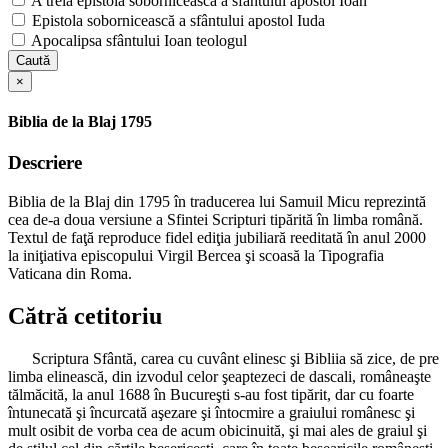
A treia epistolă sobornicească a sfântului apostol Ioan
Epistola sobornicească a sfântului apostol Iuda
Apocalipsa sfântului Ioan teologul
Caută
×
Biblia de la Blaj 1795
Descriere
Biblia de la Blaj din 1795 în traducerea lui Samuil Micu reprezintă
cea de-a doua versiune a Sfintei Scripturi tipărită în limba română.
Textul de faţă reproduce fidel ediţia jubiliară reeditată în anul 2000
la iniţiativa episcopului Virgil Bercea şi scoasă la Tipografia
Vaticana din Roma.
Cătră cetitoriu
Scriptura Sfântă, carea cu cuvânt elinesc şi Bibliia să zice, de pre
limba elinească, din izvodul celor şeaptezeci de dascali, româneaşte
tălmăcită, la anul 1688 în Bucureşti s-au fost tipărit, dar cu foarte
întunecată şi încurcată aşezare şi întocmire a graiului românesc şi
mult osibit de vorba cea de acum obicinuită, şi mai ales de graiul şi