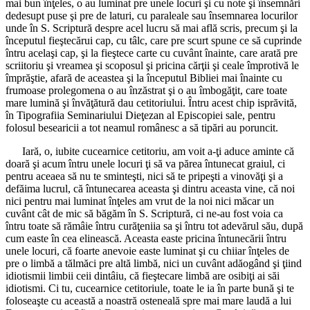
mai bun înţeles, o au luminat pre unele locuri şi cu note şi însemnări
dedesupt puse şi pre de laturi, cu paraleale sau însemnarea locurilor
unde în S. Scriptură despre acel lucru să mai află scris, precum şi la
începutul fieştecărui cap, cu tâlc, care pre scurt spune ce să cuprinde
întru acelaşi cap, şi la fieştece carte cu cuvânt înainte, care arată pre
scriitoriu şi vreamea şi scoposul şi pricina cărţii şi ceale împrotivă le
împrăştie, afară de aceastea şi la începutul Bibliei mai înainte cu
frumoase prolegomena o au înzăstrat şi o au îmbogăţit, care toate
mare lumină şi învăţătură dau cetitoriului. Întru acest chip isprăvită,
în Tipografiia Seminariului Dieţezan al Episcopiei sale, pentru
folosul besearicii a tot neamul românesc a să tipări au poruncit.
Iară, o, iubite cucearnice cetitoriu, am voit a-ţi aduce aminte că
doară şi acum întru unele locuri ţi să va părea întunecat graiul, ci
pentru aceaea să nu te sminteşti, nici să te pripeşti a vinovăţi şi a
defăima lucrul, că întunecarea aceasta şi dintru aceasta vine, că noi
nici pentru mai luminat înţeles am vrut de la noi nici măcar un
cuvânt cât de mic să băgăm în S. Scriptură, ci ne-au fost voia ca
întru toate să rămâie întru curăţeniia sa şi întru tot adevărul său, după
cum easte în cea elinească. Aceasta easte pricina întunecării întru
unele locuri, că foarte anevoie easte luminat şi cu chiiar înţeles de
pre o limbă a tălmăci pre altă limbă, nici un cuvânt adăogând şi ţiind
idiotismii limbii ceii dintâiu, că fieştecare limbă are osibiţi ai săi
idiotismi. Ci tu, cucearnice cetitoriule, toate le ia în parte bună şi te
foloseaşte cu această a noastră osteneală spre mai mare laudă a lui