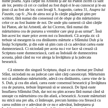
nume poartă. Aşea cărţile lui Aristotil şi ale lui Platon zicem că sânt
ale lor, pentru că cei ce curând au fost după ei le-au cunoscut şi le-au
ţinut că au fost ale lor, cum învaţă S. Augustin, cartea 31,
Asupra lui
Faustin
, cap 6: „Nu de airea noi şi în cărţile păgâneşti ştim pre
scriitori, fără numai din consensul cel de obşte şi din mărturisirea
celor ce au fost înainte de noi. De unde ştiu oamenii că sânt cărţile
lui Platon, ale lui Aristotil, ale lui Ciceron, fără numai din
mărturisirea cea de pururea a vremilor care şieşi şi-au urmat”. Însă
într-acest loc mare price avem noi cu înnoitorii. Că aceştia zic că
trebuie să meargem la cea dinlăuntru mărturie a Sfântului Duh şi la
însăşi Scripturile, şi din eale să ştim cum că cu adevărat cartea easte
dumnezeiască. Ci niciodată pre aceia nu-i vor face să crează că
Scriptura easte dumnezeiască, carii au îndoială de dumnezeirea
aceasta, până când nu vor alerga la învăţătura şi la judecata
besearicii.
Că nimene din singură Scriptura, după ce au chemat pre Duhul
Sfânt, niciodată nu au judecat care sânt cărţi canoniceşti. Mărturisim
noi că amândoao mărturisirile, adecă cea dinlăuntru, carea vine de la
S. Duh, şi cea din afară, carea easte consensul besearicii şi învăţătura
cea de pururea, trebuie împreună să se unească. De lipsă easte
însuflarea Sfântului Duh, dar noi nu ştim aceaea fără numai când să
uneaşte cu mărturisirea cea din afară, a besearicii. Aceaste mărturisiri
nu strică una pre alta, ci întăreaşte, precum lumina cea firească cu
carea osibim ce e adevărat de ce nu e adevărat, îndreptarea şi