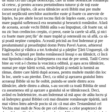
de stilul cel din cărţile besericeşti, care în toate besearicile româneşti
să cetesc, şi pentru aceaea pretutindinea tuturor şi de toţi easte
cunoscut şi înţeles, cât acea tălmăcire aceii Biblii mai pre multe
locuri neplăcută urechilor auzitorilor easte şi foarte cu anevoie de
înţeles, ba pre altele locuri tocma fără de înţeles easte, care lucru cu
mare pagubă sufletească era neamului şi besearicii românilor. Afară
de aceasta, aceale vechi Biblii atâta s-au împuţinat, cât foarte rar, să
nu zic bun credincios creştin, ci preot, easte la carele să află, şi nici
cu foarte mare preţ făr’ de mare trapăd şi osteneală nu să află, ca să-
şi poată neştine cumpăra. Această pricină au fost îndemnat şi pre
prealuminatul şi preasfinţitul domn Petru Pavel Aaron, arhiereul
Făgăraşului şi vlădica a tot Ardealul şi a părţilor Ţării Ungureşti, cât
toată S. Scriptură pre limba românească însuşi o au tălmăcit, ci încă
mai lipsindu-i mâna şi îndreptarea cea mai de pre urmă, Tatăl Ceresc
bine au voit a-l chema la veacinica odihnă, şi aşea acea tălmăcire,
numai pre nişte hârtii scrisă, nesăvârşită şi nedată la lumină au
rămas, dintre care hârtii după aceaea, pentru multele mutări din loc
în loc, unele s-au pierdut. Deci, ca stilul şi aşezarea graiului întru
aceaeaşi Biblie să nu fie osibit, puindu-se unele dintru acea
tălmăcire, altele dintru a altuia, s-au socotit ca toată Bibliia de unul
cu aseamenea stil şi aşezare a graiului să se tălmăcească. Deci,
având eu îndeletnicire, m-am îndemnat să mă apuc de atâta lucru şi
să îndreptez graiul Bibliei ceii mai dinainte româneaşte tipărită, iară
mai vârtos întru adevăr pociu să zic că mai ales Testamântul cel
Vechiu mai mult de Nou de pre cel elinesc a celor şeaptezeci de