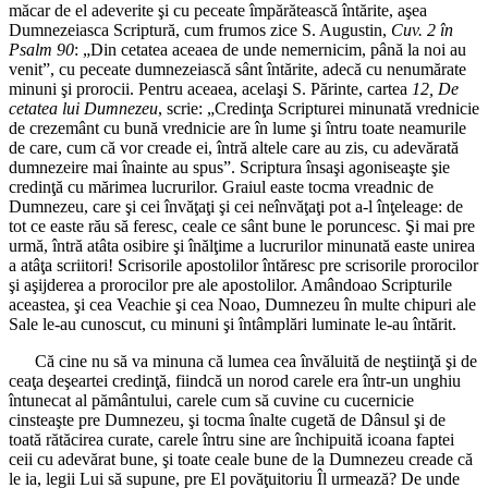
măcar de el adeverite şi cu peceate împărătească întărite, aşea
Dumnezeiasca Scriptură, cum frumos zice S. Augustin,
Cuv. 2 în
Psalm 90
: „Din cetatea aceaea de unde nemernicim, până la noi au
venit”, cu peceate dumnezeiască sânt întărite, adecă cu nenumărate
minuni şi prorocii. Pentru aceaea, acelaşi S. Părinte, cartea
12, De
cetatea lui Dumnezeu
, scrie: „Credinţa Scripturei minunată vrednicie
de crezemânt cu bună vrednicie are în lume şi întru toate neamurile
de care, cum că vor creade ei, întră altele care au zis, cu adevărată
dumnezeire mai înainte au spus”. Scriptura însaşi agoniseaşte şie
credinţă cu mărimea lucrurilor. Graiul easte tocma vreadnic de
Dumnezeu, care şi cei învăţaţi şi cei neînvăţaţi pot a-l înţeleage: de
tot ce easte rău să feresc, ceale ce sânt bune le poruncesc. Şi mai pre
urmă, întră atâta osibire şi înălţime a lucrurilor minunată easte unirea
a atâţa scriitori! Scrisorile apostolilor întăresc pre scrisorile prorocilor
şi aşijderea a prorocilor pre ale apostolilor. Amândoao Scripturile
aceastea, şi cea Veachie şi cea Noao, Dumnezeu în multe chipuri ale
Sale le-au cunoscut, cu minuni şi întâmplări luminate le-au întărit.
Că cine nu să va minuna că lumea cea învăluită de neştiinţă şi de
ceaţa deşeartei credinţă, fiindcă un norod carele era într-un unghiu
întunecat al pământului, carele cum să cuvine cu cucernicie
cinsteaşte pre Dumnezeu, şi tocma înalte cugetă de Dânsul şi de
toată rătăcirea curate, carele întru sine are închipuită icoana faptei
ceii cu adevărat bune, şi toate ceale bune de la Dumnezeu creade că
le ia, legii Lui să supune, pre El povăţuitoriu Îl urmează? De unde