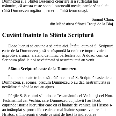
Dumnezeu şi a Sfintei Besearici creaştere şi a sufletului tău
mântuire, că acesta easte scopul ostenealii meale, carele sânt al tău
cătră Dumnezeu rugătoriu, smeritul întră ieromonaşi,
Samuil Clain,
din Mănăstirea Sfintei Troiţă de la Blaj.
Cuvânt înainte la Sfânta Scriptură
Doao lucruri să cuvine a să arăta aici. Întâiu, cum că S. Scriptură
easte de la Dumnezeu şi să se răspundă la ceale ce împrotivnicii
împrotivă aruncă, arătând de nimic bârfealele lor. A doao, cum că
Scriptura până la noi nevătămată şi nestrămutată au venit.
Sfânta Scriptură easte de la Dumnezeu.
Înainte de toate trebuie să arătăm cum că S. Scriptură easte de la
Dumnezeu, şi aceaea, precum Dumnezeu o au dat, nestrămutată şi
nevătămată până la noi au ajuns.
Părţile S. Scripturi sânt doao: Testamântul cel Vechiu şi cel Nou.
Testamântul cel Vechiu, care Dumnezeu cu jidovii l-au făcut,
cuprinde istoriia lucrurilor care cu ei înainte de venirea lui Hristos s-
au întâmplat şi prorociile ceale ce mai înainte spunea venirea lui
Hristos, şi împreună şi ceale ce sânt de lipsă la îndreptarea