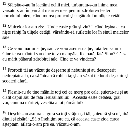
11
Sfârşitu-s-au în lacrămi ochii miei, turburatu-s-au inima mea,
vărsatu-s-au în pământ mărirea mea pentru zdrobirea featei
norodului mieu, când murea pruncul şi sugătoriul în uliţele cetăţii.
12
Maicelor lor am zis: „Unde easte grâu şi vin?”, când leşina ei ca
nişte răniţi în uliţele cetăţii, vărsându-să sufletele lor în sinul maicelor
sale.
13
Ce voiu mărturisi ţie, sau ce voiu asemă-na ţie, fată Ierusalim?
Cine te va mântui sau cine te va mângăia, fecioară, fată Sion? Că s-
au mărit păharul zdrobirei tale. Cine te va vindeca?
14
Prorocii tăi au văzut ţie deşearte şi nebunie şi au descoperit
nedreptatea ta, ca să întoarcă robiia ta; şi au văzut ţie luori deşearte şi
scoateri afară.
15
Plesnit-au de tine mâinile toţi cei ce merg pre cale, şuierat-au şi au
clătit capul său de fata Ierusalimului: „Aceasta easte cetatea, grăi-
vor, cununa mărirei, veseliia a tot pământul?”
16
Deşchis-au asupra ta gura sa toţi vrăjmaşii tăi, şuierară şi scrâşniră
dinţii şi zisără: „Să o înghiţim pre ea, că aceasta easte zioa carea
aşteptam, aflatu-o-am pre ea, văzutu-o-am.