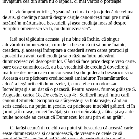
învăţătura cea din afară nu o lapădă, ci mai vârtos o pofteaşte.
Ci zic împrotivnicii: „Aşeadară, cel mai de jos judecă de cel mai
de sus, şi credinţa noastră despre cărţile canoniceşti mai pre urmă
razămă în mărturisirea besearicii, şi aşea credinţa noastră despre
Scripturi omenească va fi, nu dumnezeiască”.
Iară noi tăgăduim aceasta, şi nu bine să închie, că singur
adevărului dumnezeiesc, cum de la besearică ni să pune înainte,
creadem, şi aceaeaşi îndreptare a creaderii avem carea prorocii şi
apostolii au avut, carii credinţa sa o răzâma întru adevărul
dumnezeiesc cel descoperit lor. Când să face price despre vreo carte,
oare easte canonicească, au ba, vreadnică de credinţă dovedire şi
mărturie despre aceaea din consensul şi din judecata besearicii să ia.
Aceasta easte păzitoare credincioasă amânduror Testamânturilor,
adecă a legăturii ceii dumnezeieşti, carea ei ca un odor s-au
încredinţat şi s-au dat să o păzască. Pentru aceaea, frumos grăiaşte S.
Augustin, cartea 18,
De cetate
, cap 4: „Scriitorii noştri, întru carii
canonul Sfintelor Scripturi să sfârşeaşte şi să hotăreaşte, când au
scris acealea, nu puţini în şcoale, cu pricitoare întrebări grăitori, ci în
ţarini şi în oraşe, cu cei învăţaţi şi cu cei neînvăţaţi, atâtea şi aşea de
multe noroade au crezut că Dumnezeu lor sau prin ei au grăit”.
Ci iarăşi cearcă în ce chip au putut şti besearica că această carte
easte dumnezeiască şi canonicească, de vreame ce ceale ce să
cuprind în Testamântul cel Vechiu aşea departe sânt de vremile