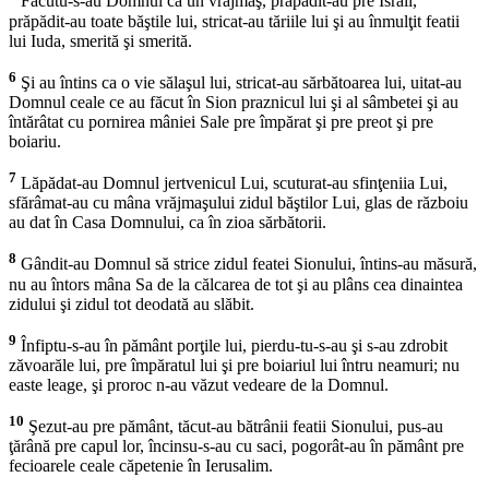
Făcutu-s-au Domnul ca un vrăjmaş, prăpădit-au pre Israil,
prăpădit-au toate băştile lui, stricat-au tăriile lui şi au înmulţit featii
lui Iuda, smerită şi smerită.
6
Şi au întins ca o vie sălaşul lui, stricat-au sărbătoarea lui, uitat-au
Domnul ceale ce au făcut în Sion praznicul lui şi al sâmbetei şi au
întărâtat cu pornirea mâniei Sale pre împărat şi pre preot şi pre
boiariu.
7
Lăpădat-au Domnul jertvenicul Lui, scuturat-au sfinţeniia Lui,
sfărâmat-au cu mâna vrăjmaşului zidul băştilor Lui, glas de războiu
au dat în Casa Domnului, ca în zioa sărbătorii.
8
Gândit-au Domnul să strice zidul featei Sionului, întins-au măsură,
nu au întors mâna Sa de la călcarea de tot şi au plâns cea dinaintea
zidului şi zidul tot deodată au slăbit.
9
Înfiptu-s-au în pământ porţile lui, pierdu-tu-s-au şi s-au zdrobit
zăvoarăle lui, pre împăratul lui şi pre boiariul lui întru neamuri; nu
easte leage, şi proroc n-au văzut vedeare de la Domnul.
10
Şezut-au pre pământ, tăcut-au bătrânii featii Sionului, pus-au
ţărână pre capul lor, încinsu-s-au cu saci, pogorât-au în pământ pre
fecioarele ceale căpetenie în Ierusalim.