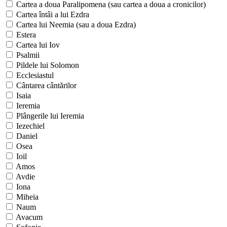
Cartea a doua Paralipomena (sau cartea a doua a cronicilor)
Cartea întâi a lui Ezdra
Cartea lui Neemia (sau a doua Ezdra)
Estera
Cartea lui Iov
Psalmii
Pildele lui Solomon
Ecclesiastul
Cântarea cântărilor
Isaia
Ieremia
Plângerile lui Ieremia
Iezechiel
Daniel
Osea
Ioil
Amos
Avdie
Iona
Miheia
Naum
Avacum