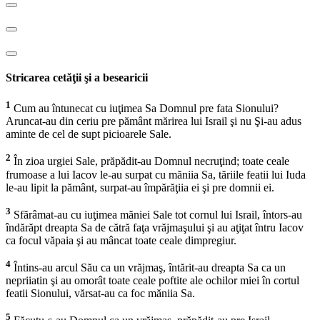
Stricarea cetăţii şi a besearicii
1
Cum au întunecat cu iuţimea Sa Domnul pre fata Sionului?
Aruncat-au din ceriu pre pământ mărirea lui Israil şi nu Şi-au adus
aminte de cel de supt picioarele Sale.
2
În zioa urgiei Sale, prăpădit-au Domnul necruţind; toate ceale
frumoase a lui Iacov le-au surpat cu măniia Sa, tăriile featii lui Iuda
le-au lipit la pământ, surpat-au împărăţiia ei şi pre domnii ei.
3
Sfărâmat-au cu iuţimea măniei Sale tot cornul lui Israil, întors-au
îndărăpt dreapta Sa de cătră faţa vrăjmaşului şi au aţiţat întru Iacov
ca focul văpaia şi au mâncat toate ceale dimpregiur.
4
Întins-au arcul Său ca un vrăjmaş, întărit-au dreapta Sa ca un
nepriiatin şi au omorât toate ceale poftite ale ochilor miei în cortul
featii Sionului, vărsat-au ca foc măniia Sa.
5