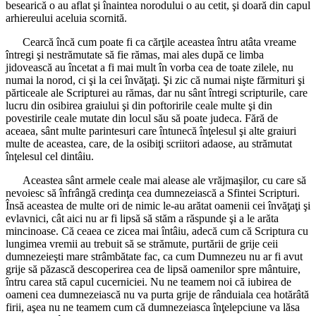
besearică o au aflat şi înaintea norodului o au cetit, şi doară din capul
arhiereului aceluia scornită.
Cearcă încă cum poate fi ca cărţile aceastea întru atâta vreame
întregi şi nestrămutate să fie rămas, mai ales după ce limba
jidovească au încetat a fi mai mult în vorba cea de toate zilele, nu
numai la norod, ci şi la cei învăţaţi. Şi zic că numai nişte fărmituri şi
părticeale ale Scripturei au rămas, dar nu sânt întregi scripturile, care
lucru din osibirea graiului şi din poftoririle ceale multe şi din
povestirile ceale mutate din locul său să poate judeca. Fără de
aceaea, sânt multe parintesuri care întunecă înţelesul şi alte graiuri
multe de aceastea, care, de la osibiţi scriitori adaose, au strămutat
înţelesul cel dintâiu.
Aceastea sânt armele ceale mai alease ale vrăjmaşilor, cu care să
nevoiesc să înfrângă credinţa cea dumnezeiască a Sfintei Scripturi.
Însă aceastea de multe ori de nimic le-au arătat oamenii cei învăţaţi şi
evlavnici, cât aici nu ar fi lipsă să stăm a răspunde şi a le arăta
mincinoase. Că ceaea ce zicea mai întâiu, adecă cum că Scriptura cu
lungimea vremii au trebuit să se strămute, purtării de grije ceii
dumnezeieşti mare strâmbătate fac, ca cum Dumnezeu nu ar fi avut
grije să păzască descoperirea cea de lipsă oamenilor spre mântuire,
întru carea stă capul cucerniciei. Nu ne teamem noi că iubirea de
oameni cea dumnezeiască nu va purta grije de rânduiala cea hotărâtă
firii, aşea nu ne teamem cum că dumnezeiasca înţelepciune va lăsa