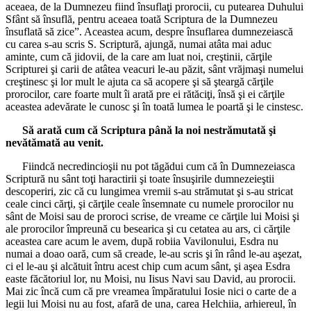
aceaea, de la Dumnezeu fiind însuflaţi prorocii, cu putearea Duhului
Sfânt să însuflă, pentru aceaea toată Scriptura de la Dumnezeu
însuflată să zice”. Aceastea acum, despre însuflarea dumnezeiască
cu carea s-au scris S. Scriptură, ajungă, numai atâta mai aduc
aminte, cum că jidovii, de la care am luat noi, creştinii, cărţile
Scripturei şi carii de atâtea veacuri le-au păzit, sânt vrăjmaşi numelui
creştinesc şi lor mult le ajuta ca să acopere şi să şteargă cărţile
prorocilor, care foarte mult îi arată pre ei rătăciţi, însă şi ei cărţile
aceastea adevărate le cunosc şi în toată lumea le poartă şi le cinstesc.
Să arată cum că Scriptura până la noi nestrămutată şi
nevătămată au venit.
Fiindcă necredincioşii nu pot tăgădui cum că în Dumnezeiasca
Scriptură nu sânt toţi haractirii şi toate însuşirile dumnezeieştii
descoperiri, zic că cu lungimea vremii s-au strămutat şi s-au stricat
ceale cinci cărţi, şi cărţile ceale însemnate cu numele prorocilor nu
sânt de Moisi sau de proroci scrise, de vreame ce cărţile lui Moisi şi
ale prorocilor împreună cu besearica şi cu cetatea au ars, ci cărţile
aceastea care acum le avem, după robiia Vavilonului, Esdra nu
numai a doao oară, cum să creade, le-au scris şi în rând le-au aşezat,
ci el le-au şi alcătuit întru acest chip cum acum sânt, şi aşea Esdra
easte făcătoriul lor, nu Moisi, nu Iisus Navi sau David, au prorocii.
Mai zic încă cum că pre vreamea împăratului Iosie nici o carte de a
legii lui Moisi nu au fost, afară de una, carea Helchiia, arhiereul, în