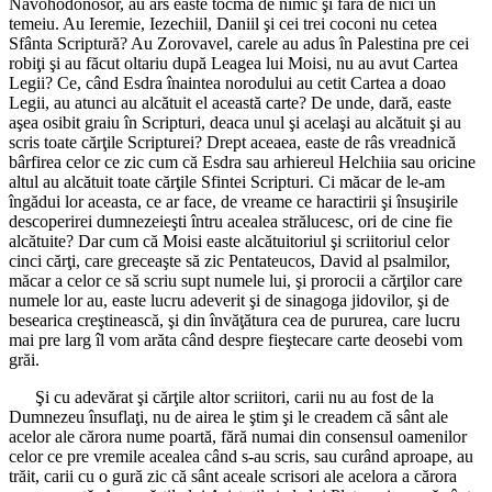
Navohodonosor, au ars easte tocma de nimic şi fără de nici un
temeiu. Au Ieremie, Iezechiil, Daniil şi cei trei coconi nu cetea
Sfânta Scriptură? Au Zorovavel, carele au adus în Palestina pre cei
robiţi şi au făcut oltariu după Leagea lui Moisi, nu au avut Cartea
Legii? Ce, când Esdra înaintea norodului au cetit Cartea a doao
Legii, au atunci au alcătuit el această carte? De unde, dară, easte
aşea osibit graiu în Scripturi, deaca unul şi acelaşi au alcătuit şi au
scris toate cărţile Scripturei? Drept aceaea, easte de râs vreadnică
bârfirea celor ce zic cum că Esdra sau arhiereul Helchiia sau oricine
altul au alcătuit toate cărţile Sfintei Scripturi. Ci măcar de le-am
îngădui lor aceasta, ce ar face, de vreame ce haractirii şi însuşirile
descoperirei dumnezeieşti întru acealea strălucesc, ori de cine fie
alcătuite? Dar cum că Moisi easte alcătuitoriul şi scriitoriul celor
cinci cărţi, care greceaşte să zic Pentateucos, David al psalmilor,
măcar a celor ce să scriu supt numele lui, şi prorocii a cărţilor care
numele lor au, easte lucru adeverit şi de sinagoga jidovilor, şi de
besearica creştinească, şi din învăţătura cea de pururea, care lucru
mai pre larg îl vom arăta când despre fieştecare carte deosebi vom
grăi.
Şi cu adevărat şi cărţile altor scriitori, carii nu au fost de la
Dumnezeu însuflaţi, nu de airea le ştim şi le creadem că sânt ale
acelor ale cărora nume poartă, fără numai din consensul oamenilor
celor ce pre vremile acealea când s-au scris, sau curând aproape, au
trăit, carii cu o gură zic că sânt aceale scrisori ale acelora a cărora