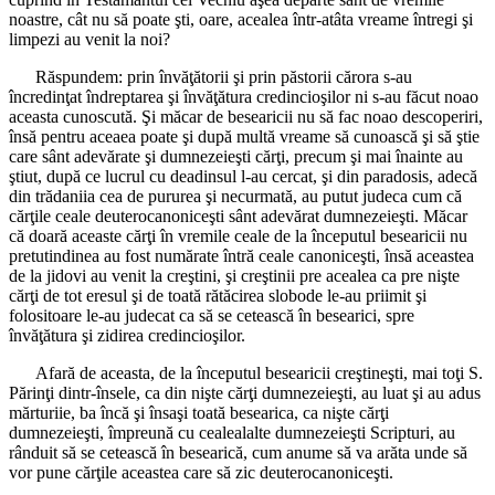
noastre, cât nu să poate şti, oare, acealea într-atâta vreame întregi şi
limpezi au venit la noi?
Răspundem: prin învăţătorii şi prin păstorii cărora s-au
încredinţat îndreptarea şi învăţătura credincioşilor ni s-au făcut noao
aceasta cunoscută. Şi măcar de besearicii nu să fac noao descoperiri,
însă pentru aceaea poate şi după multă vreame să cunoască şi să ştie
care sânt adevărate şi dumnezeieşti cărţi, precum şi mai înainte au
ştiut, după ce lucrul cu deadinsul l-au cercat, şi din paradosis, adecă
din trădaniia cea de pururea şi necurmată, au putut judeca cum că
cărţile ceale deuterocanoniceşti sânt adevărat dumnezeieşti. Măcar
că doară aceaste cărţi în vremile ceale de la începutul besearicii nu
pretutindinea au fost numărate întră ceale canoniceşti, însă aceastea
de la jidovi au venit la creştini, şi creştinii pre acealea ca pre nişte
cărţi de tot eresul şi de toată rătăcirea slobode le-au priimit şi
folositoare le-au judecat ca să se cetească în besearici, spre
învăţătura şi zidirea credincioşilor.
Afară de aceasta, de la începutul besearicii creştineşti, mai toţi S.
Părinţi dintr-însele, ca din nişte cărţi dumnezeieşti, au luat şi au adus
mărturiie, ba încă şi însaşi toată besearica, ca nişte cărţi
dumnezeieşti, împreună cu cealealalte dumnezeieşti Scripturi, au
rânduit să se cetească în besearică, cum anume să va arăta unde să
vor pune cărţile aceastea care să zic deuterocanoniceşti.