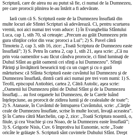
Scriptură, care de airea nu au putut să fie, ci numai de la Dumnezeu,
pre care prorocii plinirea le-au întărit a fi adevărate.
Iară cum că S. Scriptură easte de la Dumnezeu însuflată din
multe locuri ale Sfintei Scripturi să adevărează. Ci, pentru scurtarea
vremii, noi aici numai trei vom aduce: 1) în Evangheliia Sfântului
Luca, cap 1, stih 70, să ceteaşte: „Precum au grăit Dumnezeu prin
gura sfinţilor celor din veac proroci a Lui”; 2) S. Pavel cătră
Timoteiu 2, cap 3, stih 16, zice: „Toată Scriptura de Dumnezeu easte
însuflată”; 3) S. Petru în cartea 2, cap 1, stih 21, aşea scrie: „Că nu
prin voia oamenilor s-au făcut cândva prorocie, ci fiind luminaţi de
Duhul Sfânt au grăit oamenii cei sfinţi a lui Dumnezeu”. Sfinţii
Părinţi şi învăţătorii besearicii toţi cu un cuget şi cu o gură
mărturisesc că Sfânta Scriptură easte cuvântul lui Dumnezeu şi de
Dumnezeu însuflată, dintră carii aici numai pre trei vom numi: 1) S.
Teofil, episcopul Antiohiei, cartea 2, Cătră Autolic, aşea scrie:
„Oamenii lui Dumnezeu plini de Duhul Sfânt şi de la Dumnezeu
însuflaţi… au fost organele lui Dumnezeu, de la Carele luând
înţelepciune, au prorocit de zidirea lumii şi de cealealalte de toate”;
2) S. Atanasie, în Cuvântul de întruparea Cuvântului, scrie: „Cărţile
ceale de Dumnezeu însuflate, scrise în multe locuri, învaţă aceastea”.
Şi în Cartea cătră Marchelin, cap 2, zice: „Toată Scriptura noastră, o,
fiiule, şi cea Veachie şi cea Noao, de la Dumnezeu easte însuflată”;
3) S. Grigorie Nisis, Cuv. 6 împrotiva lui Eunomie, scrie „Toate
oricâte le grăiaşte S. Scriptură sânt cuvintele Duhului Sfânt. Drept