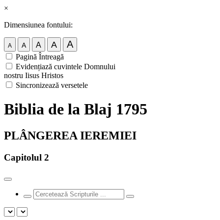
×
Dimensiunea fontului:
A
A
A
A
A
Pagină Întreagă
Evidențiază cuvintele Domnului
nostru Iisus Hristos
Sincronizează versetele
Biblia de la Blaj 1795
PLÂNGEREA IEREMIEI
Capitolul 2