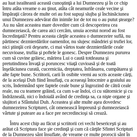
au luat israilteanii această cunoştinţă a lui Dumnezeu şi în ce chip
întru atâta vreame o au ţinut, atâta cât neamurile ceale vecine şi
împăraţii cărora de multe ori au fost supuşi slujba şi închinăciunea
unui Dumnezeu adevărat din inimile lor de tot nu o au putut ştearge?
Au nu sânt aceastea mare dovedire cum că descoperirea cea
dumnezeiască, de carea aici cercăm, unuia acestui norod au fost
încredinţată? Pentru aceasta cărţile aceastea o dumnezeire suflă, nu
părtinesc dezmierdărilor oamenilor, nu slujesc mândriei şi trufiei lor,
nici ştiinţăi ceii deşearte, ci mai vârtos toate dezmierdările ceale
necuvioase, trufiia şi poftele le gonesc. Despre Dumnezeu pururea
cum să cuvine grăiesc, mărirea Lui o caută totdeauna şi
pretutindinea învaţă şi poruncesc viiaţă cuvioasă şi de toată
înşelăciunea curată, cucerniciia, dreptatea, înfrânarea, cumpătarea şi
alte fapte bune. Scriitorii, carii în osibite vremi au scris aceaste cărţi,
de la acelaşi Duh fiind însuflaţi, cu aceaeaşi întocmire a graiului au
scris, îndemnând spre faptele ceale bune şi îngrozind de cătră ceale
reale, nu cu teamere grăind, ca cum s-ar îndoi, ci cu stătornicie şi cu
îndrăzneală, nici o îndoială având de credinţa sa, ca nişte organe şi
slujitori a Sfântului Duh. Aceastea şi alte multe aşea dovedesc
dumnezeirea Scripturei, cât omenească împreună şi dumnezeiască
vârtute şi puteare au a face pre necredincioşi să crează.
Întru acest chip au făcut şi scriitorii cei vechi besericeşti şi au
arătat că Scriptura face şie credinţă şi cum că cărţile Sfintei Scripturi
de la Dumnezeu sânt însuflate, de vreame ce multe prorocii sânt în