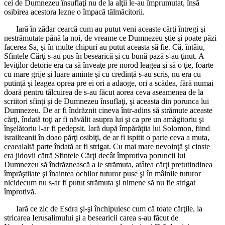
cei de Dumnezeu însuflaţi nu de la alţii le-au împrumutat, însă
osibirea acestora lezne o împacă tălmăcitorii.
Iară în zădar cearcă cum au putut veni aceaste cărţi întregi şi
nestrămutate până la noi, de vreame ce Dumnezeu ştie şi poate păzi
facerea Sa, şi în multe chipuri au putut aceasta să fie. Că, întâiu,
Sfintele Cărţi s-au pus în besearică şi cu bună pază s-au ţinut. A
leviţilor detorie era ca să înveaţe pre norod leagea şi să o ţie, foarte
cu mare grije şi luare aminte şi cu credinţă s-au scris, nu era cu
putinţă şi leagea oprea pre ei ori a adaoge, ori a scădea, fără numai
doară pentru tâlcuirea de s-au făcut aorea ceva aseamenea de la
scriitori sfinţi şi de Dumnezeu însuflaţi, şi aceasta din porunca lui
Dumnezeu. De ar fi îndrăznit cineva într-adins să strămute aceaste
cărţi, îndată toţi ar fi năvălit asupra lui şi ca pre un amăgitoriu şi
înşelătoriu l-ar fi pedepsit. Iară după împărăţiia lui Solomon, fiind
israilteanii în doao părţi osibiţi, de ar fi ispitit o parte ceva a muta,
ceaealaltă parte îndată ar fi strigat. Cu mai mare nevoinţă şi cinste
era jidovii cătră Sfintele Cărţi decât împrotiva poruncii lui
Dumnezeu să îndrăznească a le strămuta, atâtea cărţi pretutindinea
împrăştiiate şi înaintea ochilor tuturor puse şi în mâinile tuturor
nicidecum nu s-ar fi putut strămuta şi nimene să nu fie strigat
împrotivă.
Iară ce zic de Esdra şi-şi închipuiesc cum că toate cărţile, la
stricarea Ierusalimului şi a besearicii carea s-au făcut de