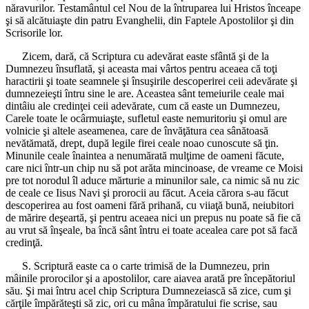
năravurilor. Testamântul cel Nou de la întruparea lui Hristos înceape
şi să alcătuiaşte din patru Evanghelii, din Faptele Apostolilor şi din
Scrisorile lor.
Zicem, dară, că Scriptura cu adevărat easte sfântă şi de la
Dumnezeu însuflată, şi aceasta mai vârtos pentru aceaea că toţi
haractirii şi toate seamnele şi însuşirile descoperirei ceii adevărate şi
dumnezeieşti întru sine le are. Aceastea sânt temeiurile ceale mai
dintâiu ale credinţei ceii adevărate, cum că easte un Dumnezeu,
Carele toate le ocârmuiaşte, sufletul easte nemuritoriu şi omul are
volnicie şi altele aseamenea, care de învăţătura cea sânătoasă
nevătămată, drept, după legile firei ceale noao cunoscute să ţin.
Minunile ceale înaintea a nenumărată mulţime de oameni făcute,
care nici într-un chip nu să pot arăta mincinoase, de vreame ce Moisi
pre tot norodul îl aduce mărturie a minunilor sale, ca nimic să nu zic
de ceale ce Iisus Navi şi prorocii au făcut. Aceia cărora s-au făcut
descoperirea au fost oameni fără prihană, cu viiaţă bună, neiubitori
de mărire deşeartă, şi pentru aceaea nici un prepus nu poate să fie că
au vrut să înşeale, ba încă sânt întru ei toate acealea care pot să facă
credinţă.
S. Scriptură easte ca o carte trimisă de la Dumnezeu, prin
mâinile prorocilor şi a apostolilor, care aiavea arată pre începătoriul
său. Şi mai întru acel chip Scriptura Dumnezeiască să zice, cum şi
cărţile împărăteşti să zic, ori cu mâna împăratului fie scrise, sau