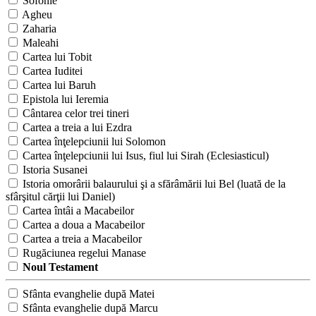
Sofonie
Agheu
Zaharia
Maleahi
Cartea lui Tobit
Cartea Iuditei
Cartea lui Baruh
Epistola lui Ieremia
Cântarea celor trei tineri
Cartea a treia a lui Ezdra
Cartea înţelepciunii lui Solomon
Cartea înţelepciunii lui Isus, fiul lui Sirah (Eclesiasticul)
Istoria Susanei
Istoria omorârii balaurului şi a sfărâmării lui Bel (luată de la
sfârşitul cărţii lui Daniel)
Cartea întâi a Macabeilor
Cartea a doua a Macabeilor
Cartea a treia a Macabeilor
Rugăciunea regelui Manase
Noul Testament
Sfânta evanghelie după Matei
Sfânta evanghelie după Marcu