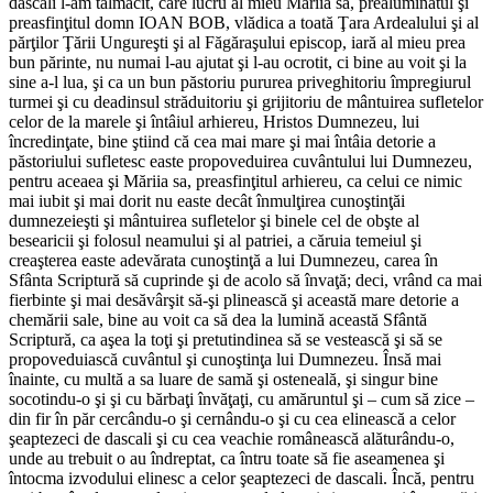
dascali l-am tălmăcit, care lucru al mieu Măriia sa, prealuminatul şi
preasfinţitul domn IOAN BOB, vlădica a toată Ţara Ardealului şi al
părţilor Ţării Ungureşti şi al Făgăraşului episcop, iară al mieu prea
bun părinte, nu numai l-au ajutat şi l-au ocrotit, ci bine au voit şi la
sine a-l lua, şi ca un bun păstoriu pururea priveghitoriu împregiurul
turmei şi cu deadinsul străduitoriu şi grijitoriu de mântuirea sufletelor
celor de la marele şi întâiul arhiereu, Hristos Dumnezeu, lui
încredinţate, bine ştiind că cea mai mare şi mai întâia detorie a
păstoriului sufletesc easte propoveduirea cuvântului lui Dumnezeu,
pentru aceaea şi Măriia sa, preasfinţitul arhiereu, ca celui ce nimic
mai iubit şi mai dorit nu easte decât înmulţirea cunoştinţăi
dumnezeieşti şi mântuirea sufletelor şi binele cel de obşte al
besearicii şi folosul neamului şi al patriei, a căruia temeiul şi
creaşterea easte adevărata cunoştinţă a lui Dumnezeu, carea în
Sfânta Scriptură să cuprinde şi de acolo să învaţă; deci, vrând ca mai
fierbinte şi mai desăvârşit să-şi plinească şi această mare detorie a
chemării sale, bine au voit ca să dea la lumină această Sfântă
Scriptură, ca aşea la toţi şi pretutindinea să se vestească şi să se
propoveduiască cuvântul şi cunoştinţa lui Dumnezeu. Însă mai
înainte, cu multă a sa luare de samă şi osteneală, şi singur bine
socotindu-o şi şi cu bărbaţi învăţaţi, cu amăruntul şi – cum să zice –
din fir în păr cercându-o şi cernându-o şi cu cea elinească a celor
şeaptezeci de dascali şi cu cea veachie românească alăturându-o,
unde au trebuit o au îndreptat, ca întru toate să fie aseamenea şi
întocma izvodului elinesc a celor şeaptezeci de dascali. Încă, pentru