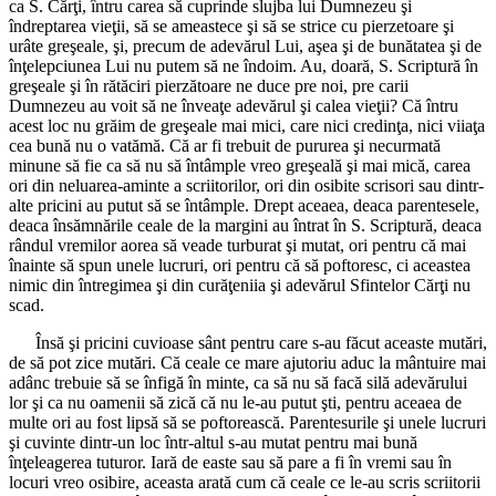
ca S. Cărţi, întru carea să cuprinde slujba lui Dumnezeu şi
îndreptarea vieţii, să se ameastece şi să se strice cu pierzetoare şi
urâte greşeale, şi, precum de adevărul Lui, aşea şi de bunătatea şi de
înţelepciunea Lui nu putem să ne îndoim. Au, doară, S. Scriptură în
greşeale şi în rătăciri pierzătoare ne duce pre noi, pre carii
Dumnezeu au voit să ne înveaţe adevărul şi calea vieţii? Că întru
acest loc nu grăim de greşeale mai mici, care nici credinţa, nici viiaţa
cea bună nu o vatămă. Că ar fi trebuit de pururea şi necurmată
minune să fie ca să nu să întâmple vreo greşeală şi mai mică, carea
ori din neluarea-aminte a scriitorilor, ori din osibite scrisori sau dintr-
alte pricini au putut să se întâmple. Drept aceaea, deaca parentesele,
deaca însămnările ceale de la margini au întrat în S. Scriptură, deaca
rândul vremilor aorea să veade turburat şi mutat, ori pentru că mai
înainte să spun unele lucruri, ori pentru că să poftoresc, ci aceastea
nimic din întregimea şi din curăţeniia şi adevărul Sfintelor Cărţi nu
scad.
Însă şi pricini cuvioase sânt pentru care s-au făcut aceaste mutări,
de să pot zice mutări. Că ceale ce mare ajutoriu aduc la mântuire mai
adânc trebuie să se înfigă în minte, ca să nu să facă silă adevărului
lor şi ca nu oamenii să zică că nu le-au putut şti, pentru aceaea de
multe ori au fost lipsă să se poftorească. Parentesurile şi unele lucruri
şi cuvinte dintr-un loc într-altul s-au mutat pentru mai bună
înţeleagerea tuturor. Iară de easte sau să pare a fi în vremi sau în
locuri vreo osibire, aceasta arată cum că ceale ce le-au scris scriitorii