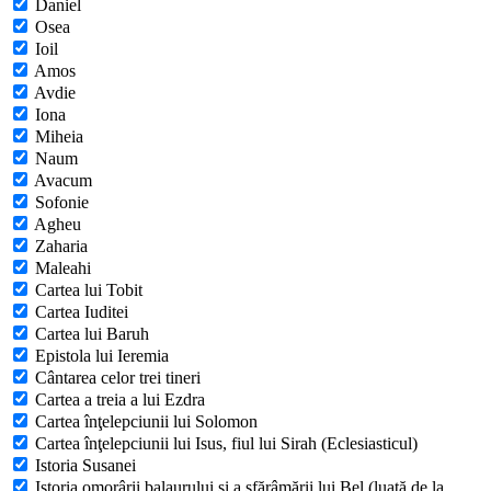
Daniel
Osea
Ioil
Amos
Avdie
Iona
Miheia
Naum
Avacum
Sofonie
Agheu
Zaharia
Maleahi
Cartea lui Tobit
Cartea Iuditei
Cartea lui Baruh
Epistola lui Ieremia
Cântarea celor trei tineri
Cartea a treia a lui Ezdra
Cartea înţelepciunii lui Solomon
Cartea înţelepciunii lui Isus, fiul lui Sirah (Eclesiasticul)
Istoria Susanei
Istoria omorârii balaurului şi a sfărâmării lui Bel (luată de la