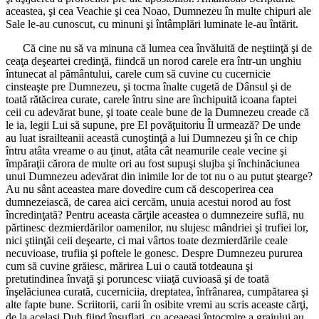
aceastea, şi cea Veachie şi cea Noao, Dumnezeu în multe chipuri ale
Sale le-au cunoscut, cu minuni şi întâmplări luminate le-au întărit.
Că cine nu să va minuna că lumea cea învăluită de neştiinţă şi de
ceaţa deşeartei credinţă, fiindcă un norod carele era într-un unghiu
întunecat al pământului, carele cum să cuvine cu cucernicie
cinsteaşte pre Dumnezeu, şi tocma înalte cugetă de Dânsul şi de
toată rătăcirea curate, carele întru sine are închipuită icoana faptei
ceii cu adevărat bune, şi toate ceale bune de la Dumnezeu creade că
le ia, legii Lui să supune, pre El povăţuitoriu Îl urmează? De unde
au luat israilteanii această cunoştinţă a lui Dumnezeu şi în ce chip
întru atâta vreame o au ţinut, atâta cât neamurile ceale vecine şi
împăraţii cărora de multe ori au fost supuşi slujba şi închinăciunea
unui Dumnezeu adevărat din inimile lor de tot nu o au putut ştearge?
Au nu sânt aceastea mare dovedire cum că descoperirea cea
dumnezeiască, de carea aici cercăm, unuia acestui norod au fost
încredinţată? Pentru aceasta cărţile aceastea o dumnezeire suflă, nu
părtinesc dezmierdărilor oamenilor, nu slujesc mândriei şi trufiei lor,
nici ştiinţăi ceii deşearte, ci mai vârtos toate dezmierdările ceale
necuvioase, trufiia şi poftele le gonesc. Despre Dumnezeu pururea
cum să cuvine grăiesc, mărirea Lui o caută totdeauna şi
pretutindinea învaţă şi poruncesc viiaţă cuvioasă şi de toată
înşelăciunea curată, cucerniciia, dreptatea, înfrânarea, cumpătarea şi
alte fapte bune. Scriitorii, carii în osibite vremi au scris aceaste cărţi,
de la acelaşi Duh fiind însuflaţi, cu aceaeaşi întocmire a graiului au