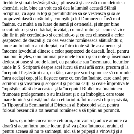
fierbinte şi mai desăvârşit să-şi plinească şi această mare detorie a
chemării sale, bine au voit ca să dea la lumină această Sfântă
Scriptură, ca aşea la toţi şi pretutindinea să se vestească şi să se
propoveduiască cuvântul şi cunoştinţa lui Dumnezeu. Însă mai
înainte, cu multă a sa luare de samă şi osteneală, şi singur bine
socotindu-o şi şi cu bărbaţi învăţaţi, cu amăruntul şi – cum să zice –
din fir în păr cercându-o şi cernându-o şi cu cea elinească a celor
şeaptezeci de dascali şi cu cea veachie românească alăturându-o,
unde au trebuit o au îndreptat, ca întru toate să fie aseamenea şi
întocma izvodului elinesc a celor şeaptezeci de dascali. Încă, pentru
mai bun înţeles, o au luminat pre unele locuri şi cu note şi însemnări
dedesupt puse şi pre de laturi, cu paraleale sau însemnarea locurilor
unde în S. Scriptură despre acel lucru să mai află scris, precum şi la
începutul fieştecărui cap, cu tâlc, care pre scurt spune ce să cuprinde
întru acelaşi cap, şi la fieştece carte cu cuvânt înainte, care arată pre
scriitoriu şi vreamea şi scoposul şi pricina cărţii şi ceale împrotivă le
împrăştie, afară de aceastea şi la începutul Bibliei mai înainte cu
frumoase prolegomena o au înzăstrat şi o au îmbogăţit, care toate
mare lumină şi învăţătură dau cetitoriului. Întru acest chip isprăvită,
în Tipografiia Seminariului Dieţezan al Episcopiei sale, pentru
folosul besearicii a tot neamul românesc a să tipări au poruncit.
Iară, o, iubite cucearnice cetitoriu, am voit a-ţi aduce aminte că
doară şi acum întru unele locuri ţi să va părea întunecat graiul, ci
pentru aceaea să nu te sminteşti, nici să te pripeşti a vinovăţi şi a