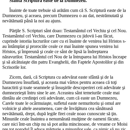
Sfânta Scriptură easte de la Dumnezeu.
Înainte de toate trebuie să arătăm cum că S. Scriptură easte de la
Dumnezeu, şi aceaea, precum Dumnezeu o au dat, nestrămutată şi
nevătămată până la noi au ajuns.
Părţile S. Scripturi sânt doao: Testamântul cel Vechiu şi cel Nou.
Testamântul cel Vechiu, care Dumnezeu cu jidovii l-au făcut,
cuprinde istoriia lucrurilor care cu ei înainte de venirea lui Hristos s-
au întâmplat şi prorociile ceale ce mai înainte spunea venirea lui
Hristos, şi împreună şi ceale ce sânt de lipsă la îndreptarea
năravurilor. Testamântul cel Nou de la întruparea lui Hristos înceape
şi să alcătuiaşte din patru Evanghelii, din Faptele Apostolilor şi din
Scrisorile lor.
Zicem, dară, că Scriptura cu adevărat easte sfântă şi de la
Dumnezeu însuflată, şi aceasta mai vârtos pentru aceaea că toţi
haractirii şi toate seamnele şi însuşirile descoperirei ceii adevărate şi
dumnezeieşti întru sine le are. Aceastea sânt temeiurile ceale mai
dintâiu ale credinţei ceii adevărate, cum că easte un Dumnezeu,
Carele toate le ocârmuiaşte, sufletul easte nemuritoriu şi omul are
volnicie şi altele aseamenea, care de învăţătura cea sânătoasă
nevătămată, drept, după legile firei ceale noao cunoscute să ţin.
Minunile ceale înaintea a nenumărată mulţime de oameni făcute,
care nici într-un chip nu să pot arăta mincinoase, de vreame ce Moisi
pre tot norodul îl aduce mărturie a minunilor sale, ca nimic să nu zic