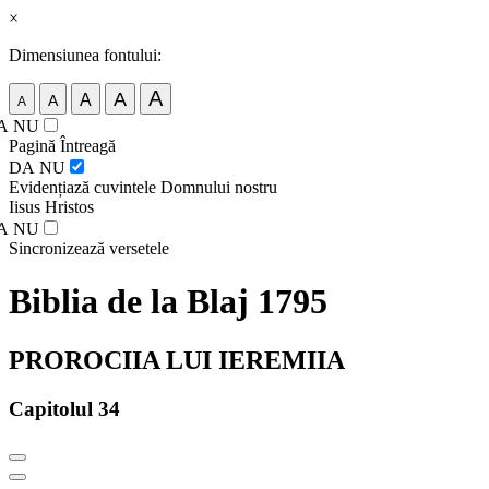
×
Dimensiunea fontului:
A
A
A
A
A
A
NU
Pagină Întreagă
DA
NU
Evidențiază cuvintele Domnului nostru
Iisus Hristos
A
NU
Sincronizează versetele
Biblia de la Blaj 1795
PROROCIIA LUI IEREMIIA
Capitolul 34