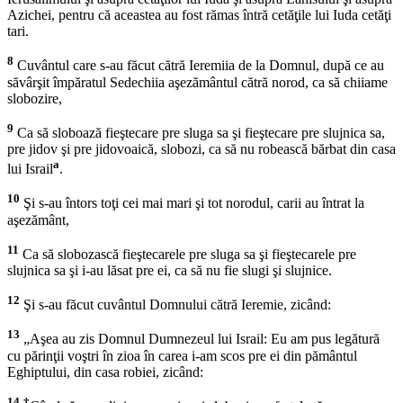
Azichei, pentru că aceastea au fost rămas întră cetăţile lui Iuda cetăţi
tari.
8
Cuvântul care s-au făcut cătră Ieremiia de la Domnul, după ce au
săvârşit împăratul Sedechiia aşezământul cătră norod, ca să chiiame
slobozire,
9
Ca să sloboază fieştecare pre sluga sa şi fieştecare pre slujnica sa,
pre jidov şi pre jidovoaică, slobozi, ca să nu robească bărbat din casa
a
lui Israil
.
10
Şi s-au întors toţi cei mai mari şi tot norodul, carii au întrat la
aşezământ,
11
Ca să slobozască fieştecarele pre sluga sa şi fieştecarele pre
slujnica sa şi i-au lăsat pre ei, ca să nu fie slugi şi slujnice.
12
Şi s-au făcut cuvântul Domnului cătră Ieremie, zicând:
13
„Aşea au zis Domnul Dumnezeul lui Israil: Eu am pus legătură
cu părinţii voştri în zioa în carea i-am scos pre ei din pământul
Eghiptului, din casa robiei, zicând:
14
†