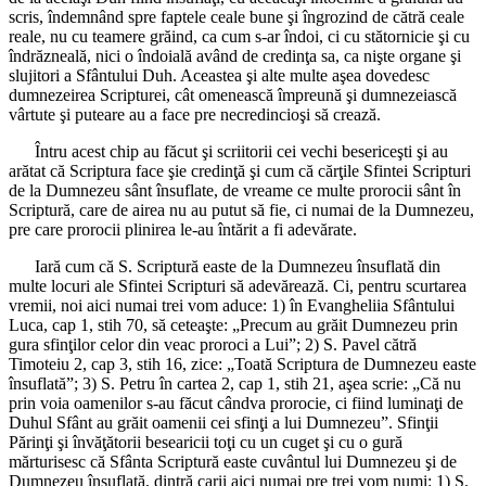
scris, îndemnând spre faptele ceale bune şi îngrozind de cătră ceale
reale, nu cu teamere grăind, ca cum s-ar îndoi, ci cu stătornicie şi cu
îndrăzneală, nici o îndoială având de credinţa sa, ca nişte organe şi
slujitori a Sfântului Duh. Aceastea şi alte multe aşea dovedesc
dumnezeirea Scripturei, cât omenească împreună şi dumnezeiască
vârtute şi puteare au a face pre necredincioşi să crează.
Întru acest chip au făcut şi scriitorii cei vechi besericeşti şi au
arătat că Scriptura face şie credinţă şi cum că cărţile Sfintei Scripturi
de la Dumnezeu sânt însuflate, de vreame ce multe prorocii sânt în
Scriptură, care de airea nu au putut să fie, ci numai de la Dumnezeu,
pre care prorocii plinirea le-au întărit a fi adevărate.
Iară cum că S. Scriptură easte de la Dumnezeu însuflată din
multe locuri ale Sfintei Scripturi să adevărează. Ci, pentru scurtarea
vremii, noi aici numai trei vom aduce: 1) în Evangheliia Sfântului
Luca, cap 1, stih 70, să ceteaşte: „Precum au grăit Dumnezeu prin
gura sfinţilor celor din veac proroci a Lui”; 2) S. Pavel cătră
Timoteiu 2, cap 3, stih 16, zice: „Toată Scriptura de Dumnezeu easte
însuflată”; 3) S. Petru în cartea 2, cap 1, stih 21, aşea scrie: „Că nu
prin voia oamenilor s-au făcut cândva prorocie, ci fiind luminaţi de
Duhul Sfânt au grăit oamenii cei sfinţi a lui Dumnezeu”. Sfinţii
Părinţi şi învăţătorii besearicii toţi cu un cuget şi cu o gură
mărturisesc că Sfânta Scriptură easte cuvântul lui Dumnezeu şi de
Dumnezeu însuflată, dintră carii aici numai pre trei vom numi: 1) S.