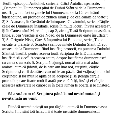
Teofil, episcopul Antiohiei, cartea 2, Cătră Autolic, aşea scrie:
„Oamenii lui Dumnezeu plini de Duhul Sfânt şi de la Dumnezeu
însuflaţi… au fost organele lui Dumnezeu, de la Carele luând
înţelepciune, au prorocit de zidirea lumii şi de cealealalte de toate”;
2) S. Atanasie, în Cuvântul de întruparea Cuvântului, scrie: „Cărţile
ceale de Dumnezeu însuflate, scrise în multe locuri, învaţă aceastea”.
Şi în Cartea cătră Marchelin, cap 2, zice: „Toată Scriptura noastră, o,
fiiule, şi cea Veachie şi cea Noao, de la Dumnezeu easte însuflată”;
3) S. Grigorie Nisis, Cuv. 6 împrotiva lui Eunomie, scrie „Toate
oricâte le grăiaşte S. Scriptură sânt cuvintele Duhului Sfânt. Drept
aceaea, de la Dumnezeu fiind însuflaţi prorocii, cu putearea Duhului
Sfânt să însuflă, pentru aceaea toată Scriptura de la Dumnezeu
însuflată să zice”. Aceastea acum, despre însuflarea dumnezeiască
cu carea s-au scris S. Scriptură, ajungă, numai atâta mai aduc
aminte, cum că jidovii, de la care am luat noi, creştinii, cărţile
Scripturei şi carii de atâtea veacuri le-au păzit, sânt vrăjmaşi numelui
creştinesc şi lor mult le ajuta ca să acopere şi să şteargă cărţile
prorocilor, care foarte mult îi arată pre ei rătăciţi, însă şi ei cărţile
aceastea adevărate le cunosc şi în toată lumea le poartă şi le cinstesc.
Să arată cum că Scriptura până la noi nestrămutată şi
nevătămată au venit.
Fiindcă necredincioşii nu pot tăgădui cum că în Dumnezeiasca
Scriptură nu sânt toţi haractirii şi toate însuşirile dumnezeieştii