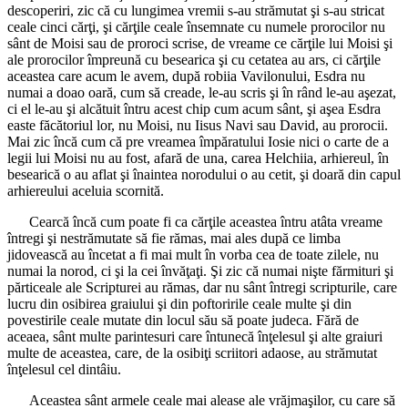
descoperiri, zic că cu lungimea vremii s-au strămutat şi s-au stricat
ceale cinci cărţi, şi cărţile ceale însemnate cu numele prorocilor nu
sânt de Moisi sau de proroci scrise, de vreame ce cărţile lui Moisi şi
ale prorocilor împreună cu besearica şi cu cetatea au ars, ci cărţile
aceastea care acum le avem, după robiia Vavilonului, Esdra nu
numai a doao oară, cum să creade, le-au scris şi în rând le-au aşezat,
ci el le-au şi alcătuit întru acest chip cum acum sânt, şi aşea Esdra
easte făcătoriul lor, nu Moisi, nu Iisus Navi sau David, au prorocii.
Mai zic încă cum că pre vreamea împăratului Iosie nici o carte de a
legii lui Moisi nu au fost, afară de una, carea Helchiia, arhiereul, în
besearică o au aflat şi înaintea norodului o au cetit, şi doară din capul
arhiereului aceluia scornită.
Cearcă încă cum poate fi ca cărţile aceastea întru atâta vreame
întregi şi nestrămutate să fie rămas, mai ales după ce limba
jidovească au încetat a fi mai mult în vorba cea de toate zilele, nu
numai la norod, ci şi la cei învăţaţi. Şi zic că numai nişte fărmituri şi
părticeale ale Scripturei au rămas, dar nu sânt întregi scripturile, care
lucru din osibirea graiului şi din poftoririle ceale multe şi din
povestirile ceale mutate din locul său să poate judeca. Fără de
aceaea, sânt multe parintesuri care întunecă înţelesul şi alte graiuri
multe de aceastea, care, de la osibiţi scriitori adaose, au strămutat
înţelesul cel dintâiu.
Aceastea sânt armele ceale mai alease ale vrăjmaşilor, cu care să