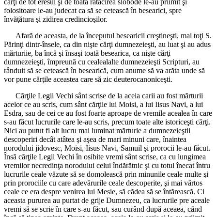
cărţi de tot eresul şi de toată rătăcirea slobode le-au priimit şi
folositoare le-au judecat ca să se cetească în besearici, spre
învăţătura şi zidirea credincioşilor.
Afară de aceasta, de la începutul besearicii creştineşti, mai toţi S.
Părinţi dintr-însele, ca din nişte cărţi dumnezeieşti, au luat şi au adus
mărturiie, ba încă şi însaşi toată besearica, ca nişte cărţi
dumnezeieşti, împreună cu cealealalte dumnezeieşti Scripturi, au
rânduit să se cetească în besearică, cum anume să va arăta unde să
vor pune cărţile aceastea care să zic deuterocanoniceşti.
Cărţile Legii Vechi sânt scrise de la aceia carii au fost mărturii
acelor ce au scris, cum sânt cărţile lui Moisi, a lui Iisus Navi, a lui
Esdra, sau de cei ce au fost foarte aproape de vremile acealea în care
s-au făcut lucrurile care le-au scris, precum toate alte istoriceşti cărţi.
Nici au putut fi alt lucru mai luminat mărturie a dumnezeieştii
descoperiri decât atâtea şi aşea de mari minuni care, înaintea
norodului jidovesc, Moisi, Iisus Navi, Samuil şi prorocii le-au făcut.
Însă cărţile Legii Vechi în osibite vremi sânt scrise, ca cu lungimea
vremilor necredinţa norodului celui îndărătnic şi cu totul înecat întru
lucrurile ceale văzute să se domolească prin minunile ceale multe şi
prin prorociile cu care adevărurile ceale descoperite, şi mai vârtos
ceale ce era despre venirea lui Mesie, să cădea să se întărească. Ci
aceasta pururea au purtat de grije Dumnezeu, ca lucrurile pre aceale
vremi să se scrie în care s-au făcut, sau curând după aceaea, când