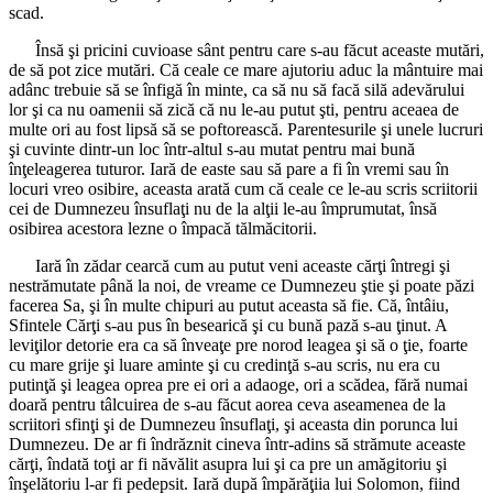
scad.
Însă şi pricini cuvioase sânt pentru care s-au făcut aceaste mutări,
de să pot zice mutări. Că ceale ce mare ajutoriu aduc la mântuire mai
adânc trebuie să se înfigă în minte, ca să nu să facă silă adevărului
lor şi ca nu oamenii să zică că nu le-au putut şti, pentru aceaea de
multe ori au fost lipsă să se poftorească. Parentesurile şi unele lucruri
şi cuvinte dintr-un loc într-altul s-au mutat pentru mai bună
înţeleagerea tuturor. Iară de easte sau să pare a fi în vremi sau în
locuri vreo osibire, aceasta arată cum că ceale ce le-au scris scriitorii
cei de Dumnezeu însuflaţi nu de la alţii le-au împrumutat, însă
osibirea acestora lezne o împacă tălmăcitorii.
Iară în zădar cearcă cum au putut veni aceaste cărţi întregi şi
nestrămutate până la noi, de vreame ce Dumnezeu ştie şi poate păzi
facerea Sa, şi în multe chipuri au putut aceasta să fie. Că, întâiu,
Sfintele Cărţi s-au pus în besearică şi cu bună pază s-au ţinut. A
leviţilor detorie era ca să înveaţe pre norod leagea şi să o ţie, foarte
cu mare grije şi luare aminte şi cu credinţă s-au scris, nu era cu
putinţă şi leagea oprea pre ei ori a adaoge, ori a scădea, fără numai
doară pentru tâlcuirea de s-au făcut aorea ceva aseamenea de la
scriitori sfinţi şi de Dumnezeu însuflaţi, şi aceasta din porunca lui
Dumnezeu. De ar fi îndrăznit cineva într-adins să strămute aceaste
cărţi, îndată toţi ar fi năvălit asupra lui şi ca pre un amăgitoriu şi
înşelătoriu l-ar fi pedepsit. Iară după împărăţiia lui Solomon, fiind