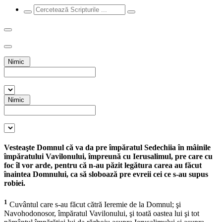
Nimic
Nimic
Vesteaşte Domnul că va da pre împăratul Sedechiia în mâinile
împăratului Vavilonului, împreună cu Ierusalimul, pre care cu
foc îl vor arde, pentru că n-au păzit legătura carea au făcut
înaintea Domnului, ca să sloboază pre evreii cei ce s-au supus
robiei.
1
Cuvântul care s-au făcut cătră Ieremie de la Domnul; şi
Navohodonosor, împăratul Vavilonului, şi toată oastea lui şi tot