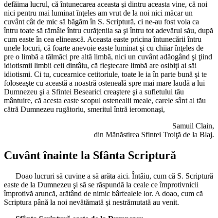
defăima lucrul, că întunecarea aceasta şi dintru aceasta vine, că noi
nici pentru mai luminat înţeles am vrut de la noi nici măcar un
cuvânt cât de mic să băgăm în S. Scriptură, ci ne-au fost voia ca
întru toate să rămâie întru curăţeniia sa şi întru tot adevărul său, după
cum easte în cea elinească. Aceasta easte pricina întunecării întru
unele locuri, că foarte anevoie easte luminat şi cu chiiar înţeles de
pre o limbă a tălmăci pre altă limbă, nici un cuvânt adăogând şi ţiind
idiotismii limbii ceii dintâiu, că fieştecare limbă are osibiţi ai săi
idiotismi. Ci tu, cucearnice cetitoriule, toate le ia în parte bună şi te
foloseaşte cu această a noastră osteneală spre mai mare laudă a lui
Dumnezeu şi a Sfintei Besearici creaştere şi a sufletului tău
mântuire, că acesta easte scopul ostenealii meale, carele sânt al tău
cătră Dumnezeu rugătoriu, smeritul întră ieromonaşi,
Samuil Clain,
din Mănăstirea Sfintei Troiţă de la Blaj.
Cuvânt înainte la Sfânta Scriptură
Doao lucruri să cuvine a să arăta aici. Întâiu, cum că S. Scriptură
easte de la Dumnezeu şi să se răspundă la ceale ce împrotivnicii
împrotivă aruncă, arătând de nimic bârfealele lor. A doao, cum că
Scriptura până la noi nevătămată şi nestrămutată au venit.