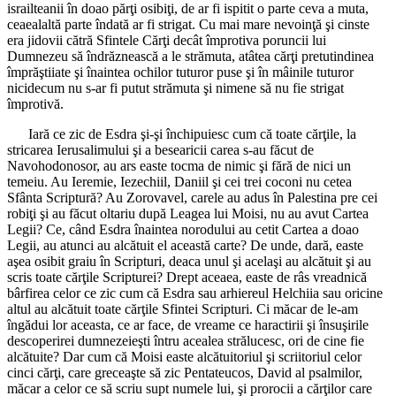
israilteanii în doao părţi osibiţi, de ar fi ispitit o parte ceva a muta,
ceaealaltă parte îndată ar fi strigat. Cu mai mare nevoinţă şi cinste
era jidovii cătră Sfintele Cărţi decât împrotiva poruncii lui
Dumnezeu să îndrăznească a le strămuta, atâtea cărţi pretutindinea
împrăştiiate şi înaintea ochilor tuturor puse şi în mâinile tuturor
nicidecum nu s-ar fi putut strămuta şi nimene să nu fie strigat
împrotivă.
Iară ce zic de Esdra şi-şi închipuiesc cum că toate cărţile, la
stricarea Ierusalimului şi a besearicii carea s-au făcut de
Navohodonosor, au ars easte tocma de nimic şi fără de nici un
temeiu. Au Ieremie, Iezechiil, Daniil şi cei trei coconi nu cetea
Sfânta Scriptură? Au Zorovavel, carele au adus în Palestina pre cei
robiţi şi au făcut oltariu după Leagea lui Moisi, nu au avut Cartea
Legii? Ce, când Esdra înaintea norodului au cetit Cartea a doao
Legii, au atunci au alcătuit el această carte? De unde, dară, easte
aşea osibit graiu în Scripturi, deaca unul şi acelaşi au alcătuit şi au
scris toate cărţile Scripturei? Drept aceaea, easte de râs vreadnică
bârfirea celor ce zic cum că Esdra sau arhiereul Helchiia sau oricine
altul au alcătuit toate cărţile Sfintei Scripturi. Ci măcar de le-am
îngădui lor aceasta, ce ar face, de vreame ce haractirii şi însuşirile
descoperirei dumnezeieşti întru acealea strălucesc, ori de cine fie
alcătuite? Dar cum că Moisi easte alcătuitoriul şi scriitoriul celor
cinci cărţi, care greceaşte să zic Pentateucos, David al psalmilor,
măcar a celor ce să scriu supt numele lui, şi prorocii a cărţilor care