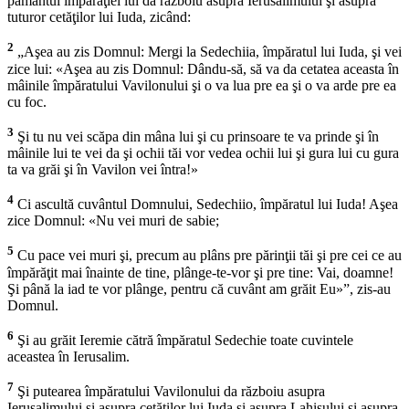
pământul împărăţiei lui da războiu asupra Ierusalimului şi asupra
tuturor cetăţilor lui Iuda, zicând:
2
„Aşea au zis Domnul: Mergi la Sedechiia, împăratul lui Iuda, şi vei
zice lui: «Aşea au zis Domnul: Dându-să, să va da cetatea aceasta în
mâinile împăratului Vavilonului şi o va lua pre ea şi o va arde pre ea
cu foc.
3
Şi tu nu vei scăpa din mâna lui şi cu prinsoare te va prinde şi în
mâinile lui te vei da şi ochii tăi vor vedea ochii lui şi gura lui cu gura
ta va grăi şi în Vavilon vei întra!»
4
Ci ascultă cuvântul Domnului, Sedechiio, împăratul lui Iuda! Aşea
zice Domnul: «Nu vei muri de sabie;
5
Cu pace vei muri şi, precum au plâns pre părinţii tăi şi pre cei ce au
împărăţit mai înainte de tine, plânge-te-vor şi pre tine: Vai, doamne!
Şi până la iad te vor plânge, pentru că cuvânt am grăit Eu»”, zis-au
Domnul.
6
Şi au grăit Ieremie cătră împăratul Sedechie toate cuvintele
aceastea în Ierusalim.
7
Şi putearea împăratului Vavilonului da războiu asupra
Ierusalimului şi asupra cetăţilor lui Iuda şi asupra Lahisului şi asupra