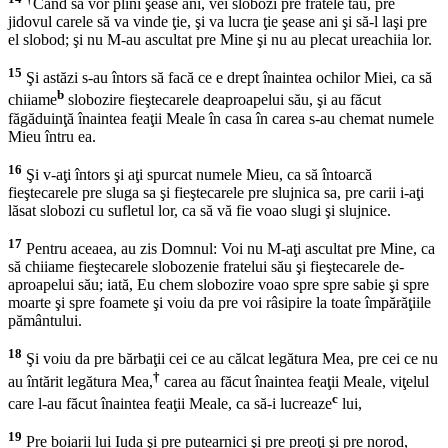
Când să vor plini şease ani, vei slobozi pre fratele tău, pre
jidovul carele să va vinde ţie, şi va lucra ţie şease ani şi să-l laşi pre
el slobod; şi nu M-au ascultat pre Mine şi nu au plecat ureachiia lor.
15
Şi astăzi s-au întors să facă ce e drept înaintea ochilor Miei, ca să
b
chiiame
slobozire fieştecarele deaproapelui său, şi au făcut
făgăduinţă înaintea feaţii Meale în casa în carea s-au chemat numele
Mieu întru ea.
16
Şi v-aţi întors şi aţi spurcat numele Mieu, ca să întoarcă
fieştecarele pre sluga sa şi fieştecarele pre slujnica sa, pre carii i-aţi
lăsat slobozi cu sufletul lor, ca să vă fie voao slugi şi slujnice.
17
Pentru aceaea, au zis Domnul: Voi nu M-aţi ascultat pre Mine, ca
să chiiame fieştecarele slobozenie fratelui său şi fieştecarele de-
aproapelui său; iată, Eu chem slobozire voao spre spre sabie şi spre
moarte şi spre foamete şi voiu da pre voi râsipire la toate împărăţiile
pământului.
18
Şi voiu da pre bărbaţii cei ce au călcat legătura Mea, pre cei ce nu
†
au întărit legătura Mea,
carea au făcut înaintea feaţii Meale, viţelul
c
care l-au făcut înaintea feaţii Meale, ca să-i lucreaze
lui,
19
Pre boiarii lui Iuda şi pre putearnici şi pre preoţi şi pre norod,