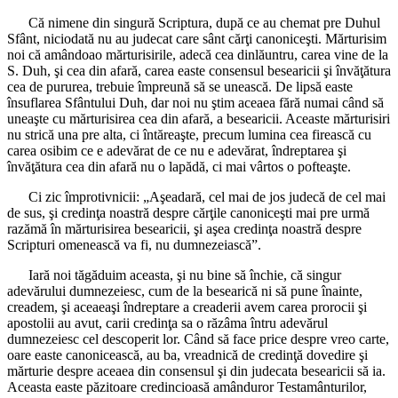
Că nimene din singură Scriptura, după ce au chemat pre Duhul
Sfânt, niciodată nu au judecat care sânt cărţi canoniceşti. Mărturisim
noi că amândoao mărturisirile, adecă cea dinlăuntru, carea vine de la
S. Duh, şi cea din afară, carea easte consensul besearicii şi învăţătura
cea de pururea, trebuie împreună să se unească. De lipsă easte
însuflarea Sfântului Duh, dar noi nu ştim aceaea fără numai când să
uneaşte cu mărturisirea cea din afară, a besearicii. Aceaste mărturisiri
nu strică una pre alta, ci întăreaşte, precum lumina cea firească cu
carea osibim ce e adevărat de ce nu e adevărat, îndreptarea şi
învăţătura cea din afară nu o lapădă, ci mai vârtos o pofteaşte.
Ci zic împrotivnicii: „Aşeadară, cel mai de jos judecă de cel mai
de sus, şi credinţa noastră despre cărţile canoniceşti mai pre urmă
razămă în mărturisirea besearicii, şi aşea credinţa noastră despre
Scripturi omenească va fi, nu dumnezeiască”.
Iară noi tăgăduim aceasta, şi nu bine să închie, că singur
adevărului dumnezeiesc, cum de la besearică ni să pune înainte,
creadem, şi aceaeaşi îndreptare a creaderii avem carea prorocii şi
apostolii au avut, carii credinţa sa o răzâma întru adevărul
dumnezeiesc cel descoperit lor. Când să face price despre vreo carte,
oare easte canonicească, au ba, vreadnică de credinţă dovedire şi
mărturie despre aceaea din consensul şi din judecata besearicii să ia.
Aceasta easte păzitoare credincioasă amânduror Testamânturilor,