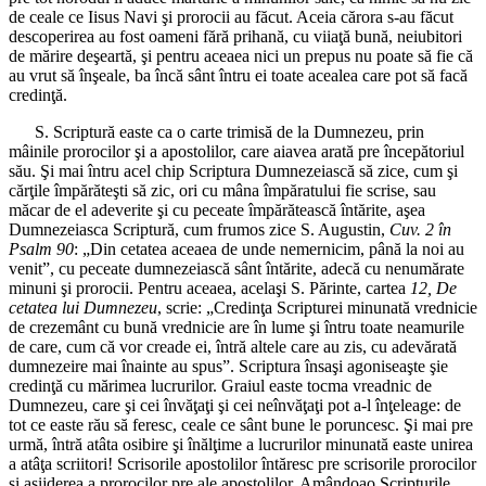
de ceale ce Iisus Navi şi prorocii au făcut. Aceia cărora s-au făcut
descoperirea au fost oameni fără prihană, cu viiaţă bună, neiubitori
de mărire deşeartă, şi pentru aceaea nici un prepus nu poate să fie că
au vrut să înşeale, ba încă sânt întru ei toate acealea care pot să facă
credinţă.
S. Scriptură easte ca o carte trimisă de la Dumnezeu, prin
mâinile prorocilor şi a apostolilor, care aiavea arată pre începătoriul
său. Şi mai întru acel chip Scriptura Dumnezeiască să zice, cum şi
cărţile împărăteşti să zic, ori cu mâna împăratului fie scrise, sau
măcar de el adeverite şi cu peceate împărătească întărite, aşea
Dumnezeiasca Scriptură, cum frumos zice S. Augustin,
Cuv. 2 în
Psalm 90
: „Din cetatea aceaea de unde nemernicim, până la noi au
venit”, cu peceate dumnezeiască sânt întărite, adecă cu nenumărate
minuni şi prorocii. Pentru aceaea, acelaşi S. Părinte, cartea
12, De
cetatea lui Dumnezeu
, scrie: „Credinţa Scripturei minunată vrednicie
de crezemânt cu bună vrednicie are în lume şi întru toate neamurile
de care, cum că vor creade ei, întră altele care au zis, cu adevărată
dumnezeire mai înainte au spus”. Scriptura însaşi agoniseaşte şie
credinţă cu mărimea lucrurilor. Graiul easte tocma vreadnic de
Dumnezeu, care şi cei învăţaţi şi cei neînvăţaţi pot a-l înţeleage: de
tot ce easte rău să feresc, ceale ce sânt bune le poruncesc. Şi mai pre
urmă, întră atâta osibire şi înălţime a lucrurilor minunată easte unirea
a atâţa scriitori! Scrisorile apostolilor întăresc pre scrisorile prorocilor
şi aşijderea a prorocilor pre ale apostolilor. Amândoao Scripturile