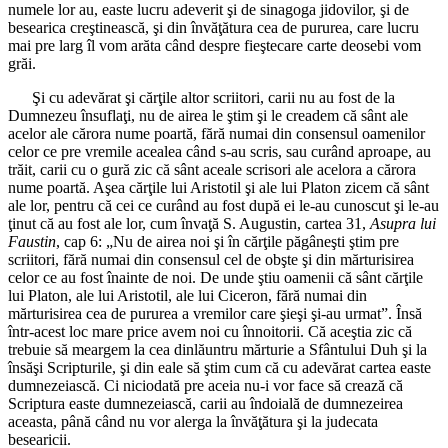
numele lor au, easte lucru adeverit şi de sinagoga jidovilor, şi de
besearica creştinească, şi din învăţătura cea de pururea, care lucru
mai pre larg îl vom arăta când despre fieştecare carte deosebi vom
grăi.
Şi cu adevărat şi cărţile altor scriitori, carii nu au fost de la
Dumnezeu însuflaţi, nu de airea le ştim şi le creadem că sânt ale
acelor ale cărora nume poartă, fără numai din consensul oamenilor
celor ce pre vremile acealea când s-au scris, sau curând aproape, au
trăit, carii cu o gură zic că sânt aceale scrisori ale acelora a cărora
nume poartă. Aşea cărţile lui Aristotil şi ale lui Platon zicem că sânt
ale lor, pentru că cei ce curând au fost după ei le-au cunoscut şi le-au
ţinut că au fost ale lor, cum învaţă S. Augustin, cartea 31,
Asupra lui
Faustin
, cap 6: „Nu de airea noi şi în cărţile păgâneşti ştim pre
scriitori, fără numai din consensul cel de obşte şi din mărturisirea
celor ce au fost înainte de noi. De unde ştiu oamenii că sânt cărţile
lui Platon, ale lui Aristotil, ale lui Ciceron, fără numai din
mărturisirea cea de pururea a vremilor care şieşi şi-au urmat”. Însă
într-acest loc mare price avem noi cu înnoitorii. Că aceştia zic că
trebuie să meargem la cea dinlăuntru mărturie a Sfântului Duh şi la
însăşi Scripturile, şi din eale să ştim cum că cu adevărat cartea easte
dumnezeiască. Ci niciodată pre aceia nu-i vor face să crează că
Scriptura easte dumnezeiască, carii au îndoială de dumnezeirea
aceasta, până când nu vor alerga la învăţătura şi la judecata
besearicii.