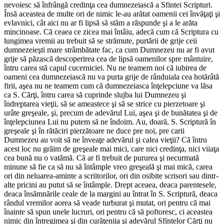
nevoiesc să înfrângă credinţa cea dumnezeiască a Sfintei Scripturi.
Însă aceastea de multe ori de nimic le-au arătat oamenii cei învăţaţi şi
evlavnici, cât aici nu ar fi lipsă să stăm a răspunde şi a le arăta
mincinoase. Că ceaea ce zicea mai întâiu, adecă cum că Scriptura cu
lungimea vremii au trebuit să se strămute, purtării de grije ceii
dumnezeieşti mare strâmbătate fac, ca cum Dumnezeu nu ar fi avut
grije să păzască descoperirea cea de lipsă oamenilor spre mântuire,
întru carea stă capul cucerniciei. Nu ne teamem noi că iubirea de
oameni cea dumnezeiască nu va purta grije de rânduiala cea hotărâtă
firii, aşea nu ne teamem cum că dumnezeiasca înţelepciune va lăsa
ca S. Cărţi, întru carea să cuprinde slujba lui Dumnezeu şi
îndreptarea vieţii, să se ameastece şi să se strice cu pierzetoare şi
urâte greşeale, şi, precum de adevărul Lui, aşea şi de bunătatea şi de
înţelepciunea Lui nu putem să ne îndoim. Au, doară, S. Scriptură în
greşeale şi în rătăciri pierzătoare ne duce pre noi, pre carii
Dumnezeu au voit să ne înveaţe adevărul şi calea vieţii? Că întru
acest loc nu grăim de greşeale mai mici, care nici credinţa, nici viiaţa
cea bună nu o vatămă. Că ar fi trebuit de pururea şi necurmată
minune să fie ca să nu să întâmple vreo greşeală şi mai mică, carea
ori din neluarea-aminte a scriitorilor, ori din osibite scrisori sau dintr-
alte pricini au putut să se întâmple. Drept aceaea, deaca parentesele,
deaca însămnările ceale de la margini au întrat în S. Scriptură, deaca
rândul vremilor aorea să veade turburat şi mutat, ori pentru că mai
înainte să spun unele lucruri, ori pentru că să poftoresc, ci aceastea
nimic din întregimea şi din curăţeniia şi adevărul Sfintelor Cărţi nu