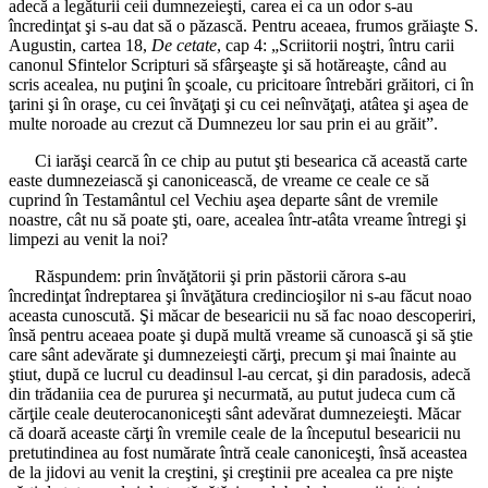
adecă a legăturii ceii dumnezeieşti, carea ei ca un odor s-au
încredinţat şi s-au dat să o păzască. Pentru aceaea, frumos grăiaşte S.
Augustin, cartea 18,
De cetate
, cap 4: „Scriitorii noştri, întru carii
canonul Sfintelor Scripturi să sfârşeaşte şi să hotăreaşte, când au
scris acealea, nu puţini în şcoale, cu pricitoare întrebări grăitori, ci în
ţarini şi în oraşe, cu cei învăţaţi şi cu cei neînvăţaţi, atâtea şi aşea de
multe noroade au crezut că Dumnezeu lor sau prin ei au grăit”.
Ci iarăşi cearcă în ce chip au putut şti besearica că această carte
easte dumnezeiască şi canonicească, de vreame ce ceale ce să
cuprind în Testamântul cel Vechiu aşea departe sânt de vremile
noastre, cât nu să poate şti, oare, acealea într-atâta vreame întregi şi
limpezi au venit la noi?
Răspundem: prin învăţătorii şi prin păstorii cărora s-au
încredinţat îndreptarea şi învăţătura credincioşilor ni s-au făcut noao
aceasta cunoscută. Şi măcar de besearicii nu să fac noao descoperiri,
însă pentru aceaea poate şi după multă vreame să cunoască şi să ştie
care sânt adevărate şi dumnezeieşti cărţi, precum şi mai înainte au
ştiut, după ce lucrul cu deadinsul l-au cercat, şi din paradosis, adecă
din trădaniia cea de pururea şi necurmată, au putut judeca cum că
cărţile ceale deuterocanoniceşti sânt adevărat dumnezeieşti. Măcar
că doară aceaste cărţi în vremile ceale de la începutul besearicii nu
pretutindinea au fost numărate întră ceale canoniceşti, însă aceastea
de la jidovi au venit la creştini, şi creştinii pre acealea ca pre nişte