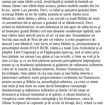
numai pre nişte hârtii scrisă, nesăvârşită şi nedată la lumină au
rămas, dintre care hârtii după aceaea, pentru multele mutări din loc
în loc, unele s-au pierdut. Deci, ca stilul şi aşezarea graiului întru
aceaeaşi Biblie să nu fie osibit, puindu-se unele dintru acea
tălmăcire, altele dintru a altuia, s-au socotit ca toată Bibliia de unul
cu aseamenea stil şi aşezare a graiului să se tălmăcească. Deci,
având eu îndeletnicire, m-am îndemnat să mă apuc de atâta lucru şi
să îndreptez graiul Bibliei ceii mai dinainte româneaşte tipărită, iară
mai vârtos întru adevăr pociu să zic că mai ales Testamântul cel
Vechiu mai mult de Nou de pre cel elinesc a celor şeaptezeci de
dascali l-am tălmăcit, care lucru al mieu Măriia sa, prealuminatul şi
preasfinţitul domn IOAN BOB, vlădica a toată Ţara Ardealului şi al
părţilor Ţării Ungureşti şi al Făgăraşului episcop, iară al mieu prea
bun părinte, nu numai l-au ajutat şi l-au ocrotit, ci bine au voit şi la
sine a-l lua, şi ca un bun păstoriu pururea priveghitoriu împregiurul
turmei şi cu deadinsul străduitoriu şi grijitoriu de mântuirea sufletelor
celor de la marele şi întâiul arhiereu, Hristos Dumnezeu, lui
încredinţate, bine ştiind că cea mai mare şi mai întâia detorie a
păstoriului sufletesc easte propoveduirea cuvântului lui Dumnezeu,
pentru aceaea şi Măriia sa, preasfinţitul arhiereu, ca celui ce nimic
mai iubit şi mai dorit nu easte decât înmulţirea cunoştinţăi
dumnezeieşti şi mântuirea sufletelor şi binele cel de obşte al
besearicii şi folosul neamului şi al patriei, a căruia temeiul şi
creaşterea easte adevărata cunoştinţă a lui Dumnezeu, carea în
Sfânta Scriptură să cuprinde şi de acolo să învaţă; deci, vrând ca mai