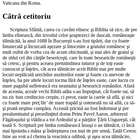
Vaticana din Roma.
Cătră cetitoriu
Scriptura Sfântă, carea cu cuvânt elinesc şi Bibliia să zice, de pre
limba elinească, din izvodul celor şeaptezeci de dascali, româneaşte
tălmăcită, la anul 1688 în Bucureşti s-au fost tipărit, dar cu foarte
întunecată şi încurcată aşezare şi întocmire a graiului românesc şi
mult osibit de vorba cea de acum obicinuită, şi mai ales de graiul şi
de stilul cel din cărţile besericeşti, care în toate besearicile româneşti
să cetesc, şi pentru aceaea pretutindinea tuturor şi de toţi easte
cunoscut şi înţeles, cât acea tălmăcire aceii Biblii mai pre multe
locuri neplăcută urechilor auzitorilor easte şi foarte cu anevoie de
înţeles, ba pre altele locuri tocma fără de înţeles easte, care lucru cu
mare pagubă sufletească era neamului şi besearicii românilor. Afară
de aceasta, aceale vechi Biblii atâta s-au împuţinat, cât foarte rar, să
nu zic bun credincios creştin, ci preot, easte la carele să află, şi nici
cu foarte mare preţ făr’ de mare trapăd şi osteneală nu să află, ca să-
şi poată neştine cumpăra. Această pricină au fost îndemnat şi pre
prealuminatul şi preasfinţitul domn Petru Pavel Aaron, arhiereul
Făgăraşului şi vlădica a tot Ardealul şi a părţilor Ţării Ungureşti, cât
toată S. Scriptură pre limba românească însuşi o au tălmăcit, ci încă
mai lipsindu-i mâna şi îndreptarea cea mai de pre urmă, Tatăl Ceresc
bine au voit a-l chema la veacinica odihnă, şi aşea acea tălmăcire,