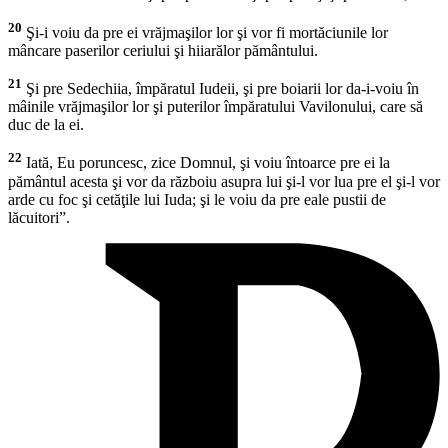
20
Şi-i voiu da pre ei vrăjmaşilor lor şi vor fi mortăciunile lor
mâncare paserilor ceriului şi hiiarălor pământului.
21
Şi pre Sedechiia, împăratul Iudeii, şi pre boiarii lor da-i-voiu în
mâinile vrăjmaşilor lor şi puterilor împăratului Vavilonului, care să
duc de la ei.
22
Iată, Eu poruncesc, zice Domnul, şi voiu întoarce pre ei la
pământul acesta şi vor da războiu asupra lui şi-l vor lua pre el şi-l vor
arde cu foc şi cetăţile lui Iuda; şi le voiu da pre eale pustii de
lăcuitori”.