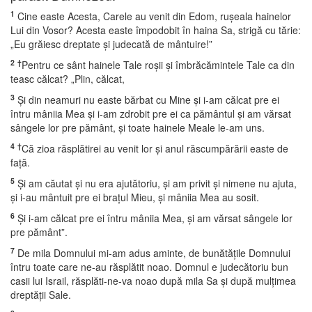
1
Cine easte Acesta, Carele au venit din Edom, ruşeala hainelor
Lui din Vosor? Acesta easte împodobit în haina Sa, strigă cu tărie:
„Eu grăiesc dreptate şi judecată de mântuire!”
2
†
Pentru ce sânt hainele Tale roşii şi îmbrăcămintele Tale ca din
teasc călcat? „Plin, călcat,
3
Şi din neamuri nu easte bărbat cu Mine şi i-am călcat pre ei
întru mâniia Mea şi i-am zdrobit pre ei ca pământul şi am vărsat
sângele lor pre pământ, şi toate hainele Meale le-am uns.
4
†
Că zioa răsplătirei au venit lor şi anul răscumpărării easte de
faţă.
5
Şi am căutat şi nu era ajutătoriu, şi am privit şi nimene nu ajuta,
şi i-au mântuit pre ei braţul Mieu, şi mâniia Mea au sosit.
6
Şi i-am călcat pre ei întru mâniia Mea, şi am vărsat sângele lor
pre pământ”.
7
De mila Domnului mi-am adus aminte, de bunătăţile Domnului
întru toate care ne-au răsplătit noao. Domnul e judecătoriu bun
casii lui Israil, răsplăti-ne-va noao după mila Sa şi după mulţimea
dreptăţii Sale.