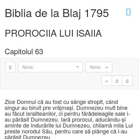
×
Biblia de la Blaj 1795
PROROCIIA LUI ISAIIA
Capitolul 63
Nimic
Nimic
Zice Domnul că au fost cu sânge stropit, când
singur au biruit pre vrăjmaşi. Dumnezeu mult bine
au făcut israilteanilor, ci pentru fărădeleagile sale i-
au părăsit Dumnezeu. Iară prorocul, aducându-şi
aminte de îndurările lui Dumnezeu, chiiamă mila Lui
preste norodul Său, pentru care să plânge că l-au
părăsit Dumnezeu.