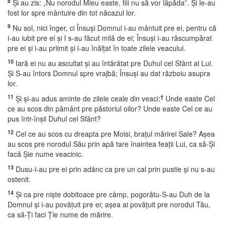
8
Şi au zis: „Nu norodul Mieu easte, fiii nu să vor lăpăda”. Şi le-au
fost lor spre mântuire din tot năcazul lor.
9
Nu sol, nici înger, ci Însuşi Domnul i-au mântuit pre ei, pentru că
i-au iubit pre ei şi I s-au făcut milă de ei; Însuşi i-au răscumpărat
pre ei şi i-au priimit şi i-au înălţat în toate zilele veacului.
10
Iară ei nu au ascultat şi au întărâtat pre Duhul cel Sfânt al Lui.
Şi S-au întors Domnul spre vrajbă; Însuşi au dat războiu asupra
lor.
11
†
Şi şi-au adus aminte de zilele ceale din veaci:
Unde easte Cel
ce au scos din pământ pre păstoriul oilor? Unde easte Cel ce au
pus într-înşii Duhul cel Sfânt?
12
Cel ce au scos cu dreapta pre Moisi, braţul mărirei Sale? Aşea
au scos pre norodul Său prin apă tare înaintea feaţii Lui, ca să-Şi
facă Şie nume veacinic.
13
Dusu-i-au pre ei prin adânc ca pre un cal prin pustie şi nu s-au
ostenit.
14
Şi ca pre nişte dobitoace pre câmp, pogorâtu-S-au Duh de la
Domnul şi i-au povăţuit pre ei; aşea ai povăţuit pre norodul Tău,
ca să-Ţi faci Ţie nume de mărire.