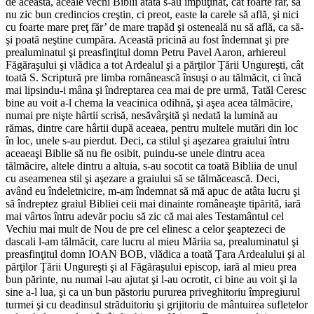
de aceasta, aceale vechi Biblii atâta s-au împuţinat, cât foarte rar, să
nu zic bun credincios creştin, ci preot, easte la carele să află, şi nici
cu foarte mare preţ făr’ de mare trapăd şi osteneală nu să află, ca să-
şi poată neştine cumpăra. Această pricină au fost îndemnat şi pre
prealuminatul şi preasfinţitul domn Petru Pavel Aaron, arhiereul
Făgăraşului şi vlădica a tot Ardealul şi a părţilor Ţării Ungureşti, cât
toată S. Scriptură pre limba românească însuşi o au tălmăcit, ci încă
mai lipsindu-i mâna şi îndreptarea cea mai de pre urmă, Tatăl Ceresc
bine au voit a-l chema la veacinica odihnă, şi aşea acea tălmăcire,
numai pre nişte hârtii scrisă, nesăvârşită şi nedată la lumină au
rămas, dintre care hârtii după aceaea, pentru multele mutări din loc
în loc, unele s-au pierdut. Deci, ca stilul şi aşezarea graiului întru
aceaeaşi Biblie să nu fie osibit, puindu-se unele dintru acea
tălmăcire, altele dintru a altuia, s-au socotit ca toată Bibliia de unul
cu aseamenea stil şi aşezare a graiului să se tălmăcească. Deci,
având eu îndeletnicire, m-am îndemnat să mă apuc de atâta lucru şi
să îndreptez graiul Bibliei ceii mai dinainte româneaşte tipărită, iară
mai vârtos întru adevăr pociu să zic că mai ales Testamântul cel
Vechiu mai mult de Nou de pre cel elinesc a celor şeaptezeci de
dascali l-am tălmăcit, care lucru al mieu Măriia sa, prealuminatul şi
preasfinţitul domn IOAN BOB, vlădica a toată Ţara Ardealului şi al
părţilor Ţării Ungureşti şi al Făgăraşului episcop, iară al mieu prea
bun părinte, nu numai l-au ajutat şi l-au ocrotit, ci bine au voit şi la
sine a-l lua, şi ca un bun păstoriu pururea priveghitoriu împregiurul
turmei şi cu deadinsul străduitoriu şi grijitoriu de mântuirea sufletelor