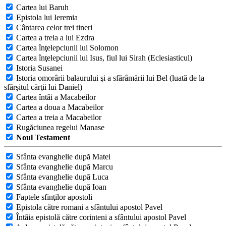
Cartea lui Baruh
Epistola lui Ieremia
Cântarea celor trei tineri
Cartea a treia a lui Ezdra
Cartea înţelepciunii lui Solomon
Cartea înţelepciunii lui Isus, fiul lui Sirah (Eclesiasticul)
Istoria Susanei
Istoria omorârii balaurului şi a sfărâmării lui Bel (luată de la
sfârşitul cărţii lui Daniel)
Cartea întâi a Macabeilor
Cartea a doua a Macabeilor
Cartea a treia a Macabeilor
Rugăciunea regelui Manase
Noul Testament
Sfânta evanghelie după Matei
Sfânta evanghelie după Marcu
Sfânta evanghelie după Luca
Sfânta evanghelie după Ioan
Faptele sfinţilor apostoli
Epistola către romani a sfântului apostol Pavel
Întâia epistolă către corinteni a sfântului apostol Pavel