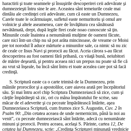
haractirii şi toate seamnele şi însuşirile descoperirei ceii adevărate şi
dumnezeieşti întru sine le are. Aceastea sânt temeiurile ceale mai
dintâiu ale credinţei ceii adevărate, cum că easte un Dumnezeu,
Carele toate le ocârmuiaşte, sufletul easte nemuritoriu şi omul are
volnicie şi altele aseamenea, care de învăţătura cea sânătoasă
nevătămată, drept, după legile firei ceale noao cunoscute să ţin.
Minunile ceale înaintea a nenumărată mulţime de oameni făcute,
care nici într-un chip nu să pot arăta mincinoase, de vreame ce Moisi
pre tot norodul îl aduce mărturie a minunilor sale, ca nimic să nu zic
de ceale ce Iisus Navi şi prorocii au făcut. Aceia cărora s-au făcut
descoperirea au fost oameni fără prihană, cu viiaţă bună, neiubitori
de mărire deşeartă, şi pentru aceaea nici un prepus nu poate să fie că
au vrut să înşeale, ba încă sânt întru ei toate acealea care pot să facă
credinţă.
S. Scriptură easte ca o carte trimisă de la Dumnezeu, prin
mâinile prorocilor şi a apostolilor, care aiavea arată pre începătoriul
său. Şi mai întru acel chip Scriptura Dumnezeiască să zice, cum şi
cărţile împărăteşti să zic, ori cu mâna împăratului fie scrise, sau
măcar de el adeverite şi cu peceate împărătească întărite, aşea
Dumnezeiasca Scriptură, cum frumos zice S. Augustin,
Cuv. 2 în
Psalm 90
: „Din cetatea aceaea de unde nemernicim, până la noi au
venit”, cu peceate dumnezeiască sânt întărite, adecă cu nenumărate
minuni şi prorocii. Pentru aceaea, acelaşi S. Părinte, cartea
12, De
cetatea lui Dumnezeu
, scrie: „Credinţa Scripturei minunată vrednicie