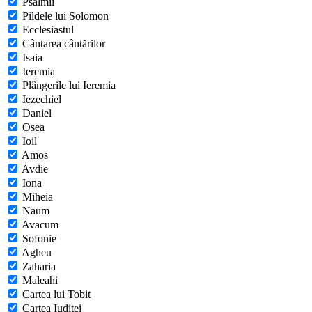
Psalmii
Pildele lui Solomon
Ecclesiastul
Cântarea cântărilor
Isaia
Ieremia
Plângerile lui Ieremia
Iezechiel
Daniel
Osea
Ioil
Amos
Avdie
Iona
Miheia
Naum
Avacum
Sofonie
Agheu
Zaharia
Maleahi
Cartea lui Tobit
Cartea Iuditei