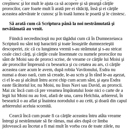
creştinesc şi lor mult le ajuta ca să acopere şi să şteargă cărţile
prorocilor, care foarte mult îi arată pre ei rătăciţi, însă şi ei cărţile
aceastea adevărate le cunosc şi în toată lumea le poartă şi le cinstesc.
Să arată cum că Scriptura până la noi nestrămutată şi
nevătămată au venit.
Fiindcă necredincioşii nu pot tăgădui cum că în Dumnezeiasca
Scriptură nu sânt toţi haractirii şi toate însuşirile dumnezeieştii
descoperiri, zic că cu lungimea vremii s-au strămutat şi s-au stricat
ceale cinci cărţi, şi cărţile ceale însemnate cu numele prorocilor nu
sânt de Moisi sau de proroci scrise, de vreame ce cărţile lui Moisi şi
ale prorocilor împreună cu besearica şi cu cetatea au ars, ci cărţile
aceastea care acum le avem, după robiia Vavilonului, Esdra nu
numai a doao oară, cum să creade, le-au scris şi în rând le-au aşezat,
ci el le-au şi alcătuit întru acest chip cum acum sânt, şi aşea Esdra
easte făcătoriul lor, nu Moisi, nu Iisus Navi sau David, au prorocii.
Mai zic încă cum că pre vreamea împăratului Iosie nici o carte de a
legii lui Moisi nu au fost, afară de una, carea Helchiia, arhiereul, în
besearică o au aflat şi înaintea norodului o au cetit, şi doară din capul
arhiereului aceluia scornită.
Cearcă încă cum poate fi ca cărţile aceastea întru atâta vreame
întregi şi nestrămutate să fie rămas, mai ales după ce limba
jidovească au încetat a fi mai mult în vorba cea de toate zilele, nu