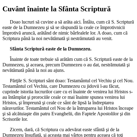
Cuvânt înainte la Sfânta Scriptură
Doao lucruri să cuvine a să arăta aici. Întâiu, cum că S. Scriptură
easte de la Dumnezeu şi să se răspundă la ceale ce împrotivnicii
împrotivă aruncă, arătând de nimic bârfealele lor. A doao, cum că
Scriptura până la noi nevătămată şi nestrămutată au venit.
Sfânta Scriptură easte de la Dumnezeu.
Înainte de toate trebuie să arătăm cum că S. Scriptură easte de la
Dumnezeu, şi aceaea, precum Dumnezeu o au dat, nestrămutată şi
nevătămată până la noi au ajuns.
Părţile S. Scripturi sânt doao: Testamântul cel Vechiu şi cel Nou.
Testamântul cel Vechiu, care Dumnezeu cu jidovii l-au făcut,
cuprinde istoriia lucrurilor care cu ei înainte de venirea lui Hristos s-
au întâmplat şi prorociile ceale ce mai înainte spunea venirea lui
Hristos, şi împreună şi ceale ce sânt de lipsă la îndreptarea
năravurilor. Testamântul cel Nou de la întruparea lui Hristos înceape
şi să alcătuiaşte din patru Evanghelii, din Faptele Apostolilor şi din
Scrisorile lor.
Zicem, dară, că Scriptura cu adevărat easte sfântă şi de la
Dumnezeu însuflată, şi aceasta mai vârtos pentru aceaea că toţi