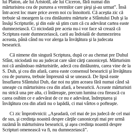
lui Platon, ale lui Aristotil, ale lui Ciceron, fără numai din
mărturisirea cea de pururea a vremilor care şieşi şi-au urmat”. Însă
într-acest loc mare price avem noi cu înnoitorii. Că aceştia zic că
trebuie să meargem la cea dinlăuntru mărturie a Sfântului Duh şi la
însăşi Scripturile, şi din eale să ştim cum că cu adevărat cartea easte
dumnezeiască. Ci niciodată pre aceia nu-i vor face să crează că
Scriptura easte dumnezeiască, carii au îndoială de dumnezeirea
aceasta, până când nu vor alerga la învăţătura şi la judecata
besearicii.
Că nimene din singură Scriptura, după ce au chemat pre Duhul
Sfânt, niciodată nu au judecat care sânt cărţi canoniceşti. Mărturisim
noi că amândoao mărturisirile, adecă cea dinlăuntru, carea vine de la
S. Duh, şi cea din afară, carea easte consensul besearicii şi învăţătura
cea de pururea, trebuie împreună să se unească. De lipsă easte
însuflarea Sfântului Duh, dar noi nu ştim aceaea fără numai când să
uneaşte cu mărturisirea cea din afară, a besearicii. Aceaste mărturisiri
nu strică una pre alta, ci întăreaşte, precum lumina cea firească cu
carea osibim ce e adevărat de ce nu e adevărat, îndreptarea şi
învăţătura cea din afară nu o lapădă, ci mai vârtos o pofteaşte.
Ci zic împrotivnicii: „Aşeadară, cel mai de jos judecă de cel mai
de sus, şi credinţa noastră despre cărţile canoniceşti mai pre urmă
razămă în mărturisirea besearicii, şi aşea credinţa noastră despre
Scripturi omenească va fi, nu dumnezeiască”.