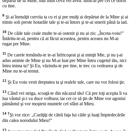
depărta de la Mine, mai mult ceva vei avea. Iubit-ai pre cei ce dorm
cu tine.
9
Şi ai înmulţit curviia ta cu ei şi pre mulţi ai depărtat de la Mine şi ai
trimis soli preste hotarăle tale şi te-ai întors şi te-ai smerit până la iad.
10
De căile tale ceale multe te-ai ostenit şi nu ai zis: „Înceta-voiu!”
Întăritu-te-ai, pentru că ai făcut aceastea, pentru aceaea nu M-ai
rugat pre Mine.
11
De carele temându-te te-ai înfricoşeat şi ai minţit Mie, şi nu ţ-ai
adus aminte de Mine şi nu M-ai luat pre Mine întru cugetul tău, nici
întru inima ta? Şi Eu, văzindu-te pre tine, te trec cu vedearea şi de
Mine nu te-ai temut.
12
Şi Eu voiu vesti dreptatea ta şi realele tale, care nu vor folosi ţie.
13
Când vei striga, scoaţă-te din năcazul tău! Că pre toţi aceştia îi va
lua vântul şi-i va duce volbura; iar cei ce să ţin de Mine vor agonisi
pământul şi vor moşteni muntele cel sfânt al Mieu.
14
†
Şi vor zice: „Curăţiţi de cătră faţa lui căile şi luaţi împiedecările
din calea norodului Mieu!”
15