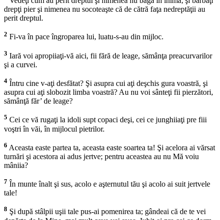
Vedeţi cum au perit dreptul şi nimenea nu bagă în inimă; şi bărbaţi
drepţi pier şi nimenea nu socoteaşte că de cătră faţa nedreptăţii au
perit dreptul.
2
Fi-va în pace îngroparea lui, luatu-s-au din mijloc.
3
Iară voi apropiiaţi-vă aici, fii fără de leage, sămânţa preacurvarilor
şi a curvei.
4
Întru cine v-aţi desfătat? Şi asupra cui aţi deşchis gura voastră, şi
asupra cui aţi slobozit limba voastră? Au nu voi sânteţi fii pierzători,
sămânţă făr’ de leage?
5
Cei ce vă rugaţi la idoli supt copaci deşi, cei ce junghiiaţi pre fiii
voştri în văi, în mijlocul pietrilor.
6
Aceasta easte partea ta, aceasta easte soartea ta! Şi acelora ai vărsat
turnări şi acestora ai adus jertve; pentru aceastea au nu Mă voiu
mâniia?
7
În munte înalt şi sus, acolo e aşternutul tău şi acolo ai suit jertvele
tale!
8
Şi după stâlpii uşii tale pus-ai pomenirea ta; gândeai că de te vei