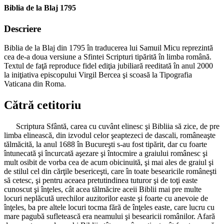
Biblia de la Blaj 1795
Descriere
Biblia de la Blaj din 1795 în traducerea lui Samuil Micu reprezintă
cea de-a doua versiune a Sfintei Scripturi tipărită în limba română.
Textul de faţă reproduce fidel ediţia jubiliară reeditată în anul 2000
la iniţiativa episcopului Virgil Bercea şi scoasă la Tipografia
Vaticana din Roma.
Cătră cetitoriu
Scriptura Sfântă, carea cu cuvânt elinesc şi Bibliia să zice, de pre
limba elinească, din izvodul celor şeaptezeci de dascali, româneaşte
tălmăcită, la anul 1688 în Bucureşti s-au fost tipărit, dar cu foarte
întunecată şi încurcată aşezare şi întocmire a graiului românesc şi
mult osibit de vorba cea de acum obicinuită, şi mai ales de graiul şi
de stilul cel din cărţile besericeşti, care în toate besearicile româneşti
să cetesc, şi pentru aceaea pretutindinea tuturor şi de toţi easte
cunoscut şi înţeles, cât acea tălmăcire aceii Biblii mai pre multe
locuri neplăcută urechilor auzitorilor easte şi foarte cu anevoie de
înţeles, ba pre altele locuri tocma fără de înţeles easte, care lucru cu
mare pagubă sufletească era neamului şi besearicii românilor. Afară