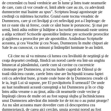
de crezemânt cu bună vrednicie are în lume şi întru toate neamurile
de care, cum că vor creade ei, întră altele care au zis, cu adevărată
dumnezeire mai înainte au spus”. Scriptura însaşi agoniseaşte şie
credinţă cu mărimea lucrurilor. Graiul easte tocma vreadnic de
Dumnezeu, care şi cei învăţaţi şi cei neînvăţaţi pot a-l înţeleage: de
tot ce easte rău să feresc, ceale ce sânt bune le poruncesc. Şi mai pre
urmă, întră atâta osibire şi înălţime a lucrurilor minunată easte unirea
a atâţa scriitori! Scrisorile apostolilor întăresc pre scrisorile prorocilor
şi aşijderea a prorocilor pre ale apostolilor. Amândoao Scripturile
aceastea, şi cea Veachie şi cea Noao, Dumnezeu în multe chipuri ale
Sale le-au cunoscut, cu minuni şi întâmplări luminate le-au întărit.
Că cine nu să va minuna că lumea cea învăluită de neştiinţă şi de
ceaţa deşeartei credinţă, fiindcă un norod carele era într-un unghiu
întunecat al pământului, carele cum să cuvine cu cucernicie
cinsteaşte pre Dumnezeu, şi tocma înalte cugetă de Dânsul şi de
toată rătăcirea curate, carele întru sine are închipuită icoana faptei
ceii cu adevărat bune, şi toate ceale bune de la Dumnezeu creade că
le ia, legii Lui să supune, pre El povăţuitoriu Îl urmează? De unde
au luat israilteanii această cunoştinţă a lui Dumnezeu şi în ce chip
întru atâta vreame o au ţinut, atâta cât neamurile ceale vecine şi
împăraţii cărora de multe ori au fost supuşi slujba şi închinăciunea
unui Dumnezeu adevărat din inimile lor de tot nu o au putut ştearge?
Au nu sânt aceastea mare dovedire cum că descoperirea cea
dumnezeiască, de carea aici cercăm, unuia acestui norod au fost