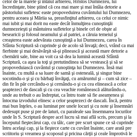
celor de la marele şi întâiul arhiereu, Hristos Dumnezeu, lui
încredinţate, bine ştiind că cea mai mare şi mai întâia detorie a
păstoriului sufletesc easte propoveduirea cuvântului lui Dumnezeu,
pentru aceaea şi Măriia sa, preasfinţitul arhiereu, ca celui ce nimic
mai iubit şi mai dorit nu easte decât înmulţirea cunoştinţăi
dumnezeieşti şi mântuirea sufletelor şi binele cel de obşte al
besearicii şi folosul neamului şi al patriei, a căruia temeiul şi
creaşterea easte adevărata cunoştinţă a lui Dumnezeu, carea în
Sfânta Scriptură să cuprinde şi de acolo să învaţă; deci, vrând ca mai
fierbinte şi mai desăvârşit să-şi plinească şi această mare detorie a
chemării sale, bine au voit ca să dea la lumină această Sfântă
Scriptură, ca aşea la toţi şi pretutindinea să se vestească şi să se
propoveduiască cuvântul şi cunoştinţa lui Dumnezeu. Însă mai
înainte, cu multă a sa luare de samă şi osteneală, şi singur bine
socotindu-o şi şi cu bărbaţi învăţaţi, cu amăruntul şi – cum să zice –
din fir în păr cercându-o şi cernându-o şi cu cea elinească a celor
şeaptezeci de dascali şi cu cea veachie românească alăturându-o,
unde au trebuit o au îndreptat, ca întru toate să fie aseamenea şi
întocma izvodului elinesc a celor şeaptezeci de dascali. Încă, pentru
mai bun înţeles, o au luminat pre unele locuri şi cu note şi însemnări
dedesupt puse şi pre de laturi, cu paraleale sau însemnarea locurilor
unde în S. Scriptură despre acel lucru să mai află scris, precum şi la
începutul fieştecărui cap, cu tâlc, care pre scurt spune ce să cuprinde
întru acelaşi cap, şi la fieştece carte cu cuvânt înainte, care arată pre
scriitoriu şi vreamea şi scoposul şi pricina cărţii şi ceale împrotivă le