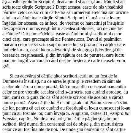
aşea osibit graiu în Scripturi, deaca unul şi acelaşi au alcătuit şi au
scris toate cărţile Scripturei? Drept aceaea, easte de râs vreadnică
bârfirea celor ce zic cum că Esdra sau arhiereul Helchiia sau oricine
altul au alcătuit toate cărţile Sfintei Scripturi. Ci măcar de le-am
îngădui lor aceasta, ce ar face, de vreame ce haractirii şi însuşirile
descoperirei dumnezeieşti întru acealea strălucesc, ori de cine fie
alcătuite? Dar cum că Moisi easte alcătuitoriul şi scriitoriul celor
cinci cărţi, care greceaşte să zic Pentateucos, David al psalmilor,
măcar a celor ce să scriu supt numele lui, şi prorocii a cărţilor care
numele lor au, easte lucru adeverit şi de sinagoga jidovilor, şi de
besearica creştinească, şi din învăţătura cea de pururea, care lucru
mai pre larg îl vom arăta când despre fieştecare carte deosebi vom
grăi.
Şi cu adevărat şi cărţile altor scriitori, carii nu au fost de la
Dumnezeu însuflaţi, nu de airea le ştim şi le creadem că sânt ale
acelor ale cărora nume poartă, fără numai din consensul oamenilor
celor ce pre vremile acealea când s-au scris, sau curând aproape, au
trăit, carii cu o gură zic că sânt aceale scrisori ale acelora a cărora
nume poartă. Aşea cărţile lui Aristotil şi ale lui Platon zicem că sânt
ale lor, pentru că cei ce curând au fost după ei le-au cunoscut şi le-au
ţinut că au fost ale lor, cum învaţă S. Augustin, cartea 31,
Asupra lui
Faustin
, cap 6: „Nu de airea noi şi în cărţile păgâneşti ştim pre
scriitori, fără numai din consensul cel de obşte şi din mărturisirea
celor ce au fost înainte de noi. De unde ştiu oamenii că sânt cărţile