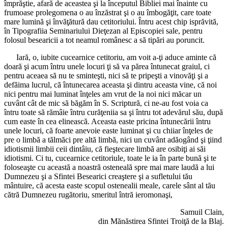
împrăştie, afară de aceastea şi la începutul Bibliei mai înainte cu
frumoase prolegomena o au înzăstrat şi o au îmbogăţit, care toate
mare lumină şi învăţătură dau cetitoriului. Întru acest chip isprăvită,
în Tipografiia Seminariului Dieţezan al Episcopiei sale, pentru
folosul besearicii a tot neamul românesc a să tipări au poruncit.
Iară, o, iubite cucearnice cetitoriu, am voit a-ţi aduce aminte că
doară şi acum întru unele locuri ţi să va părea întunecat graiul, ci
pentru aceaea să nu te sminteşti, nici să te pripeşti a vinovăţi şi a
defăima lucrul, că întunecarea aceasta şi dintru aceasta vine, că noi
nici pentru mai luminat înţeles am vrut de la noi nici măcar un
cuvânt cât de mic să băgăm în S. Scriptură, ci ne-au fost voia ca
întru toate să rămâie întru curăţeniia sa şi întru tot adevărul său, după
cum easte în cea elinească. Aceasta easte pricina întunecării întru
unele locuri, că foarte anevoie easte luminat şi cu chiiar înţeles de
pre o limbă a tălmăci pre altă limbă, nici un cuvânt adăogând şi ţiind
idiotismii limbii ceii dintâiu, că fieştecare limbă are osibiţi ai săi
idiotismi. Ci tu, cucearnice cetitoriule, toate le ia în parte bună şi te
foloseaşte cu această a noastră osteneală spre mai mare laudă a lui
Dumnezeu şi a Sfintei Besearici creaştere şi a sufletului tău
mântuire, că acesta easte scopul ostenealii meale, carele sânt al tău
cătră Dumnezeu rugătoriu, smeritul întră ieromonaşi,
Samuil Clain,
din Mănăstirea Sfintei Troiţă de la Blaj.