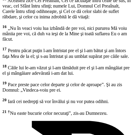
Aceastea zice Cel Preaînalt, Cel ce lăcuiaşte întru ceale de sus, în
veac, cel Sfânt întru sfinţi; numele Lui, Domnul Cel Preaînalt,
Carele întru sfinţi odihneaşte, şi Cel ce dă celor slabi de suflet
răbdare, şi celor cu inima zdrobită le dă viiaţă:
16
„Nu în veaci voiu lua izbândă de pre voi, nici pururea Mă voiu
mâniia pre voi, că duh va ieşi de la Mine şi toată suflarea Eu o am
făcut.
17
Pentru păcat puţin l-am întristat pre el şi l-am bătut şi am întors
faţa Mea de la el; şi s-au întristat şi au umblat supărat pre căile sale.
18
Căile lui le-am văzut şi l-am tămăduit pre el şi l-am mângăiat pre
el şi mângăiare adevărată i-am dat lui.
19
Pace preste pace celor departe şi celor de aproape”. Şi au zis
Domnul: „Vindeca-voiu pre ei.
20
Iară cei nedrepţi să vor învălui şi nu vor putea odihni.
21
†
Nu easte bucurie celor necuraţi”, zis-au Dumnezeu.