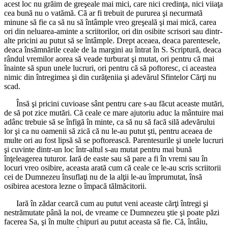
acest loc nu grăim de greşeale mai mici, care nici credinţa, nici viiaţa
cea bună nu o vatămă. Că ar fi trebuit de pururea şi necurmată
minune să fie ca să nu să întâmple vreo greşeală şi mai mică, carea
ori din neluarea-aminte a scriitorilor, ori din osibite scrisori sau dintr-
alte pricini au putut să se întâmple. Drept aceaea, deaca parentesele,
deaca însămnările ceale de la margini au întrat în S. Scriptură, deaca
rândul vremilor aorea să veade turburat şi mutat, ori pentru că mai
înainte să spun unele lucruri, ori pentru că să poftoresc, ci aceastea
nimic din întregimea şi din curăţeniia şi adevărul Sfintelor Cărţi nu
scad.
Însă şi pricini cuvioase sânt pentru care s-au făcut aceaste mutări,
de să pot zice mutări. Că ceale ce mare ajutoriu aduc la mântuire mai
adânc trebuie să se înfigă în minte, ca să nu să facă silă adevărului
lor şi ca nu oamenii să zică că nu le-au putut şti, pentru aceaea de
multe ori au fost lipsă să se poftorească. Parentesurile şi unele lucruri
şi cuvinte dintr-un loc într-altul s-au mutat pentru mai bună
înţeleagerea tuturor. Iară de easte sau să pare a fi în vremi sau în
locuri vreo osibire, aceasta arată cum că ceale ce le-au scris scriitorii
cei de Dumnezeu însuflaţi nu de la alţii le-au împrumutat, însă
osibirea acestora lezne o împacă tălmăcitorii.
Iară în zădar cearcă cum au putut veni aceaste cărţi întregi şi
nestrămutate până la noi, de vreame ce Dumnezeu ştie şi poate păzi
facerea Sa, şi în multe chipuri au putut aceasta să fie. Că, întâiu,