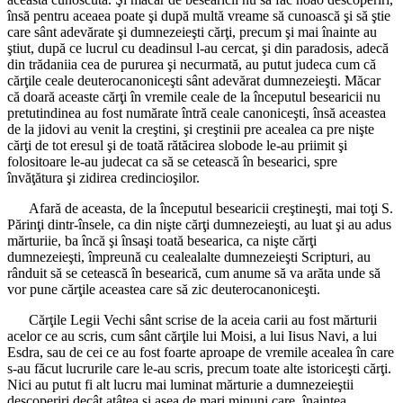
însă pentru aceaea poate şi după multă vreame să cunoască şi să ştie
care sânt adevărate şi dumnezeieşti cărţi, precum şi mai înainte au
ştiut, după ce lucrul cu deadinsul l-au cercat, şi din paradosis, adecă
din trădaniia cea de pururea şi necurmată, au putut judeca cum că
cărţile ceale deuterocanoniceşti sânt adevărat dumnezeieşti. Măcar
că doară aceaste cărţi în vremile ceale de la începutul besearicii nu
pretutindinea au fost numărate întră ceale canoniceşti, însă aceastea
de la jidovi au venit la creştini, şi creştinii pre acealea ca pre nişte
cărţi de tot eresul şi de toată rătăcirea slobode le-au priimit şi
folositoare le-au judecat ca să se cetească în besearici, spre
învăţătura şi zidirea credincioşilor.
Afară de aceasta, de la începutul besearicii creştineşti, mai toţi S.
Părinţi dintr-însele, ca din nişte cărţi dumnezeieşti, au luat şi au adus
mărturiie, ba încă şi însaşi toată besearica, ca nişte cărţi
dumnezeieşti, împreună cu cealealalte dumnezeieşti Scripturi, au
rânduit să se cetească în besearică, cum anume să va arăta unde să
vor pune cărţile aceastea care să zic deuterocanoniceşti.
Cărţile Legii Vechi sânt scrise de la aceia carii au fost mărturii
acelor ce au scris, cum sânt cărţile lui Moisi, a lui Iisus Navi, a lui
Esdra, sau de cei ce au fost foarte aproape de vremile acealea în care
s-au făcut lucrurile care le-au scris, precum toate alte istoriceşti cărţi.
Nici au putut fi alt lucru mai luminat mărturie a dumnezeieştii
descoperiri decât atâtea şi aşea de mari minuni care, înaintea