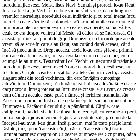
norodului jidovesc, Moisi, Iisus Navi, Samuil şi prorocii le-au făcut.
Însă cărţile Legii Vechi în osibite vremi sânt scrise, ca cu lungimea
vremilor necredinţa norodului celui îndărătnic şi cu totul înecat întru
lucrurile ceale văzute să se domolească prin minunile ceale multe şi
prin prorociile cu care adevărurile ceale descoperite, şi mai vârtos
ceale ce era despre venirea lui Mesie, să cădea să se întărească. Ci
aceasta pururea au purtat de grije Dumnezeu, ca lucrurile pre aceale
vremi să se scrie în care s-au făcut, sau curând după aceaea, când
încă să ţinea aminte. Drept aceaea, aceia le-au scris şi le-au priimit,
carii acealea bine le-au ştiut, şi aceia la cei după ei ca o moştenire
scumpă le-au trimis. Testamântul cel Vechiu cu necurmată trădanie a
norodului jidovesc, precum cel Nou cu a norodului creştinesc, au
fost ţinut. Cărţile aceastea decât toate altele sânt mai vechi, aceastea
singure sânt din toată vechimea, din care învăţăm cunoştinţa
adevăratului Dumnezeu şi închinăciunea Lui cea adevărată. Aceaste
cărţi norodul întreg totdeauna întru mare cinste le-au avut, că credea
cum că întru acealea easte pusă mărirea şi fericirea neamului său.
Acest unul norod au fost carele de la începutul său au cunoscut pre
Dumnezeu, Făcătoriul ceriului şi a pământului. Cărţile, care
eghipteanii, haldeii şi elinii le ţinea dumnezeieşti, cu vreame au perit,
numai singuri jidovii temeiul legii şi al credinţii sale, precum de la
început l-au avut, l-au ţinut. Încă şi acum, mai în toate părţile lumii
râsipiţi, ţin şi poartă aceaste cărţi, măcar că aceaste cărţi foarte
luminat părtinesc creştinilor. Ci despre dumnezeirea Scripturei, până
acum. Să vedem acum oare în ce limbă s-au scris S. Scriptură?