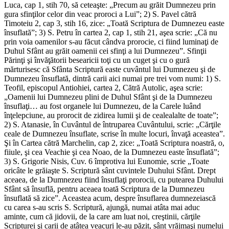
Luca, cap 1, stih 70, să ceteaşte: „Precum au grăit Dumnezeu prin
gura sfinţilor celor din veac proroci a Lui”; 2) S. Pavel cătră
Timoteiu 2, cap 3, stih 16, zice: „Toată Scriptura de Dumnezeu easte
însuflată”; 3) S. Petru în cartea 2, cap 1, stih 21, aşea scrie: „Că nu
prin voia oamenilor s-au făcut cândva prorocie, ci fiind luminaţi de
Duhul Sfânt au grăit oamenii cei sfinţi a lui Dumnezeu”. Sfinţii
Părinţi şi învăţătorii besearicii toţi cu un cuget şi cu o gură
mărturisesc că Sfânta Scriptură easte cuvântul lui Dumnezeu şi de
Dumnezeu însuflată, dintră carii aici numai pre trei vom numi: 1) S.
Teofil, episcopul Antiohiei, cartea 2, Cătră Autolic, aşea scrie:
„Oamenii lui Dumnezeu plini de Duhul Sfânt şi de la Dumnezeu
însuflaţi… au fost organele lui Dumnezeu, de la Carele luând
înţelepciune, au prorocit de zidirea lumii şi de cealealalte de toate”;
2) S. Atanasie, în Cuvântul de întruparea Cuvântului, scrie: „Cărţile
ceale de Dumnezeu însuflate, scrise în multe locuri, învaţă aceastea”.
Şi în Cartea cătră Marchelin, cap 2, zice: „Toată Scriptura noastră, o,
fiiule, şi cea Veachie şi cea Noao, de la Dumnezeu easte însuflată”;
3) S. Grigorie Nisis, Cuv. 6 împrotiva lui Eunomie, scrie „Toate
oricâte le grăiaşte S. Scriptură sânt cuvintele Duhului Sfânt. Drept
aceaea, de la Dumnezeu fiind însuflaţi prorocii, cu putearea Duhului
Sfânt să însuflă, pentru aceaea toată Scriptura de la Dumnezeu
însuflată să zice”. Aceastea acum, despre însuflarea dumnezeiască
cu carea s-au scris S. Scriptură, ajungă, numai atâta mai aduc
aminte, cum că jidovii, de la care am luat noi, creştinii, cărţile
Scripturei şi carii de atâtea veacuri le-au păzit, sânt vrăjmaşi numelui