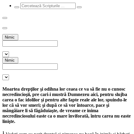
Nimic
Nimic
Moartea drepţilor şi odihna lor ceaea ce va să fie nu o cunosc
necredincioşii, pre cari-i mustră Dumnezeu aici, pentru slujba
carea o fac idolilor şi pentru alte fapte reale ale lor, spuindu-le
lor că să vor smeri; şi după ce să vor întoarce, pace şi
mângăiare li să făgăduiaşte, de vreame ce inima
necredinciosului easte ca o mare înviforată, întru carea nu easte
linişte.
1