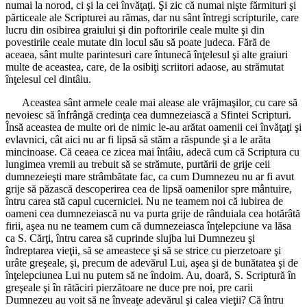
numai la norod, ci şi la cei învăţaţi. Şi zic că numai nişte fărmituri şi
părticeale ale Scripturei au rămas, dar nu sânt întregi scripturile, care
lucru din osibirea graiului şi din poftoririle ceale multe şi din
povestirile ceale mutate din locul său să poate judeca. Fără de
aceaea, sânt multe parintesuri care întunecă înţelesul şi alte graiuri
multe de aceastea, care, de la osibiţi scriitori adaose, au strămutat
înţelesul cel dintâiu.
Aceastea sânt armele ceale mai alease ale vrăjmaşilor, cu care să
nevoiesc să înfrângă credinţa cea dumnezeiască a Sfintei Scripturi.
Însă aceastea de multe ori de nimic le-au arătat oamenii cei învăţaţi şi
evlavnici, cât aici nu ar fi lipsă să stăm a răspunde şi a le arăta
mincinoase. Că ceaea ce zicea mai întâiu, adecă cum că Scriptura cu
lungimea vremii au trebuit să se strămute, purtării de grije ceii
dumnezeieşti mare strâmbătate fac, ca cum Dumnezeu nu ar fi avut
grije să păzască descoperirea cea de lipsă oamenilor spre mântuire,
întru carea stă capul cucerniciei. Nu ne teamem noi că iubirea de
oameni cea dumnezeiască nu va purta grije de rânduiala cea hotărâtă
firii, aşea nu ne teamem cum că dumnezeiasca înţelepciune va lăsa
ca S. Cărţi, întru carea să cuprinde slujba lui Dumnezeu şi
îndreptarea vieţii, să se ameastece şi să se strice cu pierzetoare şi
urâte greşeale, şi, precum de adevărul Lui, aşea şi de bunătatea şi de
înţelepciunea Lui nu putem să ne îndoim. Au, doară, S. Scriptură în
greşeale şi în rătăciri pierzătoare ne duce pre noi, pre carii
Dumnezeu au voit să ne înveaţe adevărul şi calea vieţii? Că întru