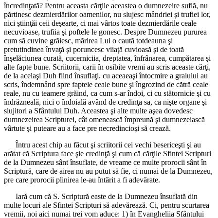
încredinţată? Pentru aceasta cărţile aceastea o dumnezeire suflă, nu
părtinesc dezmierdărilor oamenilor, nu slujesc mândriei şi trufiei lor,
nici ştiinţăi ceii deşearte, ci mai vârtos toate dezmierdările ceale
necuvioase, trufiia şi poftele le gonesc. Despre Dumnezeu pururea
cum să cuvine grăiesc, mărirea Lui o caută totdeauna şi
pretutindinea învaţă şi poruncesc viiaţă cuvioasă şi de toată
înşelăciunea curată, cucerniciia, dreptatea, înfrânarea, cumpătarea şi
alte fapte bune. Scriitorii, carii în osibite vremi au scris aceaste cărţi,
de la acelaşi Duh fiind însuflaţi, cu aceaeaşi întocmire a graiului au
scris, îndemnând spre faptele ceale bune şi îngrozind de cătră ceale
reale, nu cu teamere grăind, ca cum s-ar îndoi, ci cu stătornicie şi cu
îndrăzneală, nici o îndoială având de credinţa sa, ca nişte organe şi
slujitori a Sfântului Duh. Aceastea şi alte multe aşea dovedesc
dumnezeirea Scripturei, cât omenească împreună şi dumnezeiască
vârtute şi puteare au a face pre necredincioşi să crează.
Întru acest chip au făcut şi scriitorii cei vechi besericeşti şi au
arătat că Scriptura face şie credinţă şi cum că cărţile Sfintei Scripturi
de la Dumnezeu sânt însuflate, de vreame ce multe prorocii sânt în
Scriptură, care de airea nu au putut să fie, ci numai de la Dumnezeu,
pre care prorocii plinirea le-au întărit a fi adevărate.
Iară cum că S. Scriptură easte de la Dumnezeu însuflată din
multe locuri ale Sfintei Scripturi să adevărează. Ci, pentru scurtarea
vremii, noi aici numai trei vom aduce: 1) în Evangheliia Sfântului