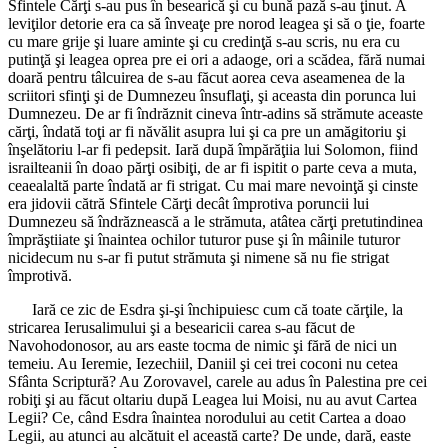
Sfintele Cărţi s-au pus în besearică şi cu bună pază s-au ţinut. A
leviţilor detorie era ca să înveaţe pre norod leagea şi să o ţie, foarte
cu mare grije şi luare aminte şi cu credinţă s-au scris, nu era cu
putinţă şi leagea oprea pre ei ori a adaoge, ori a scădea, fără numai
doară pentru tâlcuirea de s-au făcut aorea ceva aseamenea de la
scriitori sfinţi şi de Dumnezeu însuflaţi, şi aceasta din porunca lui
Dumnezeu. De ar fi îndrăznit cineva într-adins să strămute aceaste
cărţi, îndată toţi ar fi năvălit asupra lui şi ca pre un amăgitoriu şi
înşelătoriu l-ar fi pedepsit. Iară după împărăţiia lui Solomon, fiind
israilteanii în doao părţi osibiţi, de ar fi ispitit o parte ceva a muta,
ceaealaltă parte îndată ar fi strigat. Cu mai mare nevoinţă şi cinste
era jidovii cătră Sfintele Cărţi decât împrotiva poruncii lui
Dumnezeu să îndrăznească a le strămuta, atâtea cărţi pretutindinea
împrăştiiate şi înaintea ochilor tuturor puse şi în mâinile tuturor
nicidecum nu s-ar fi putut strămuta şi nimene să nu fie strigat
împrotivă.
Iară ce zic de Esdra şi-şi închipuiesc cum că toate cărţile, la
stricarea Ierusalimului şi a besearicii carea s-au făcut de
Navohodonosor, au ars easte tocma de nimic şi fără de nici un
temeiu. Au Ieremie, Iezechiil, Daniil şi cei trei coconi nu cetea
Sfânta Scriptură? Au Zorovavel, carele au adus în Palestina pre cei
robiţi şi au făcut oltariu după Leagea lui Moisi, nu au avut Cartea
Legii? Ce, când Esdra înaintea norodului au cetit Cartea a doao
Legii, au atunci au alcătuit el această carte? De unde, dară, easte