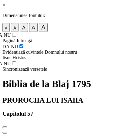
×
Dimensiunea fontului:
A
A
A
A
A
A
NU
Pagină Întreagă
DA
NU
Evidențiază cuvintele Domnului nostru
Iisus Hristos
A
NU
Sincronizează versetele
Biblia de la Blaj 1795
PROROCIIA LUI ISAIIA
Capitolul 57