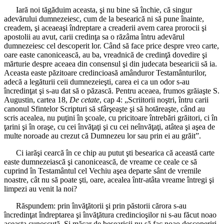
Iară noi tăgăduim aceasta, şi nu bine să închie, că singur
adevărului dumnezeiesc, cum de la besearică ni să pune înainte,
creadem, şi aceaeaşi îndreptare a creaderii avem carea prorocii şi
apostolii au avut, carii credinţa sa o răzâma întru adevărul
dumnezeiesc cel descoperit lor. Când să face price despre vreo carte,
oare easte canonicească, au ba, vreadnică de credinţă dovedire şi
mărturie despre aceaea din consensul şi din judecata besearicii să ia.
Aceasta easte păzitoare credincioasă amânduror Testamânturilor,
adecă a legăturii ceii dumnezeieşti, carea ei ca un odor s-au
încredinţat şi s-au dat să o păzască. Pentru aceaea, frumos grăiaşte S.
Augustin, cartea 18,
De cetate
, cap 4: „Scriitorii noştri, întru carii
canonul Sfintelor Scripturi să sfârşeaşte şi să hotăreaşte, când au
scris acealea, nu puţini în şcoale, cu pricitoare întrebări grăitori, ci în
ţarini şi în oraşe, cu cei învăţaţi şi cu cei neînvăţaţi, atâtea şi aşea de
multe noroade au crezut că Dumnezeu lor sau prin ei au grăit”.
Ci iarăşi cearcă în ce chip au putut şti besearica că această carte
easte dumnezeiască şi canonicească, de vreame ce ceale ce să
cuprind în Testamântul cel Vechiu aşea departe sânt de vremile
noastre, cât nu să poate şti, oare, acealea într-atâta vreame întregi şi
limpezi au venit la noi?
Răspundem: prin învăţătorii şi prin păstorii cărora s-au
încredinţat îndreptarea şi învăţătura credincioşilor ni s-au făcut noao
aceasta cunoscută. Şi măcar de besearicii nu să fac noao descoperiri,