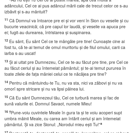
adâncului, Cel ce ai pus adâncul mării cale de trecut celor ce s-au
izbăvit şi s-au mântuit?
11
Că Domnul va întoarce pre ei şi vor veni în Sion cu veselie şi cu
bucurie veacinică; că pre capul lor laudă, şi veselie va apuca pre
ei; fugit-au durearea, întristarea şi suspinarea.
12
Eu sânt, Eu sânt Cel ce te mângăie pre tine! Cunoaşte cine ai
fost tu, că te-ai temut de omul muritoriu şi de fiiul omului, carii ca
iarba s-au uscat!
13
Şi ai uitat pre Dumnezeu, Cel ce te-au făcut pre tine, pre Cel ce
au făcut ceriul şi au întemeiat pământul; şi te-ai temut pururea în
toate zilele de faţa mâniei celui ce te năcăjea pre tine?
14
Pentru că mântuindu-te Tu, nu va sta, nici va zăbovi şi nu va
omorî spre stricare şi nu va lipsi pâinea lui.
15
Că Eu sânt Dumnezeul tău, Cel ce turbură marea şi fac de
sună valurile ei. Domnul Savaot, numele Mieu!
16
†
Pune-voiu cuvintele Meale în gura ta şi te voiu acoperi supt
umbra mâinii Meale, cu carea am întărit ceriul şi am întemeiat
a
pământul. Şi va zice Sionul: „Norodul mieu eşti Tu!”
17