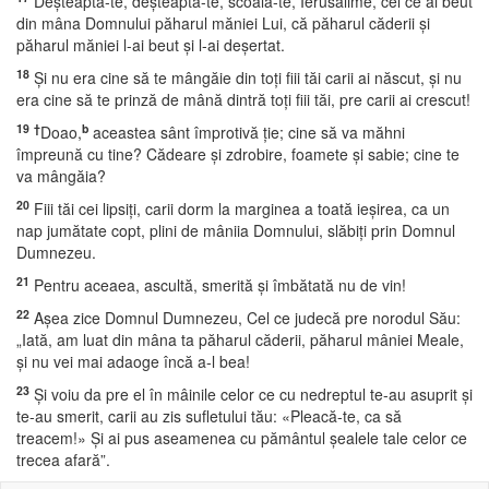
Deşteaptă-te, deşteaptă-te, scoală-te, Ierusalime, cel ce ai beut
din mâna Domnului păharul măniei Lui, că păharul căderii şi
păharul măniei l-ai beut şi l-ai deşertat.
18
Şi nu era cine să te mângăie din toţi fiii tăi carii ai născut, şi nu
era cine să te prinză de mână dintră toţi fiii tăi, pre carii ai crescut!
19
†
b
Doao,
aceastea sânt împrotivă ţie; cine să va măhni
împreună cu tine? Cădeare şi zdrobire, foamete şi sabie; cine te
va mângăia?
20
Fiii tăi cei lipsiţi, carii dorm la marginea a toată ieşirea, ca un
nap jumătate copt, plini de mâniia Domnului, slăbiţi prin Domnul
Dumnezeu.
21
Pentru aceaea, ascultă, smerită şi îmbătată nu de vin!
22
Aşea zice Domnul Dumnezeu, Cel ce judecă pre norodul Său:
„Iată, am luat din mâna ta păharul căderii, păharul mâniei Meale,
şi nu vei mai adaoge încă a-l bea!
23
Şi voiu da pre el în mâinile celor ce cu nedreptul te-au asuprit şi
te-au smerit, carii au zis sufletului tău: «Pleacă-te, ca să
treacem!» Şi ai pus aseamenea cu pământul şealele tale celor ce
trecea afară”.