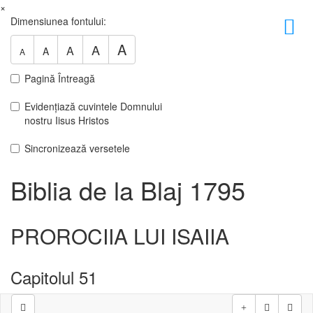
×
Dimensiunea fontului:
A
A
A
A
A
Pagină Întreagă
Evidențiază cuvintele Domnului
nostru Iisus Hristos
Sincronizează versetele
Biblia de la Blaj 1795
PROROCIIA LUI ISAIIA
Capitolul 51