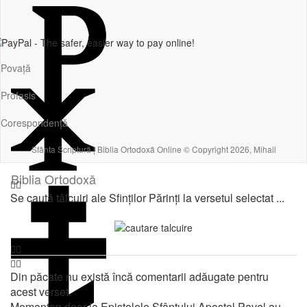
Povață
Profasis
Corespondență
Sfânta Scriptură | Biblia Ortodoxă Online © Copyright 2026, Mihail
Biblia Ortodoxă
Se caută tâlcuiri ale Sfinților Părinți la versetul selectat ...
Din păcate nu există încă comentarii adăugate pentru
acest verset.
Momentan doar la Epistolele Sfântului Apostol Pavel au