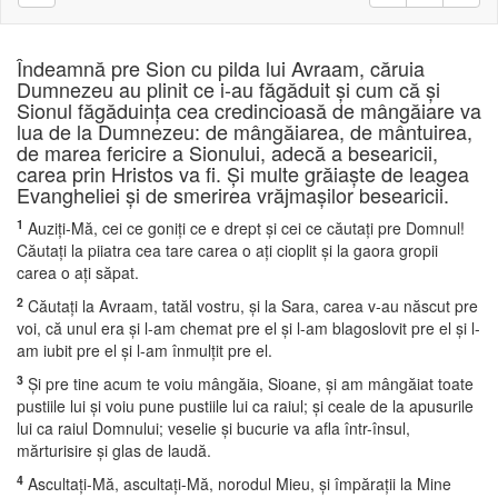
Îndeamnă pre Sion cu pilda lui Avraam, căruia
Dumnezeu au plinit ce i-au făgăduit şi cum că şi
Sionul făgăduinţa cea credincioasă de mângăiare va
lua de la Dumnezeu: de mângăiarea, de mântuirea,
de marea fericire a Sionului, adecă a besearicii,
carea prin Hristos va fi. Şi multe grăiaşte de leagea
Evangheliei şi de smerirea vrăjmaşilor besearicii.
1
Auziţi-Mă, cei ce goniţi ce e drept şi cei ce căutaţi pre Domnul!
Căutaţi la piiatra cea tare carea o aţi cioplit şi la gaora gropii
carea o aţi săpat.
2
Căutaţi la Avraam, tatăl vostru, şi la Sara, carea v-au născut pre
voi, că unul era şi l-am chemat pre el şi l-am blagoslovit pre el şi l-
am iubit pre el şi l-am înmulţit pre el.
3
Şi pre tine acum te voiu mângăia, Sioane, şi am mângăiat toate
pustiile lui şi voiu pune pustiile lui ca raiul; şi ceale de la apusurile
lui ca raiul Domnului; veselie şi bucurie va afla într-însul,
mărturisire şi glas de laudă.
4
Ascultaţi-Mă, ascultaţi-Mă, norodul Mieu, şi împăraţii la Mine