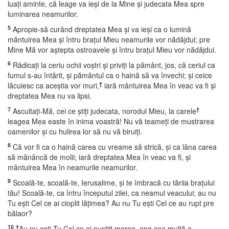
luaţi aminte, că leage va ieşi de la Mine şi judecata Mea spre
luminarea neamurilor.
5
Apropie-să curând dreptatea Mea şi va ieşi ca o lumină
mântuirea Mea şi întru braţul Mieu neamurile vor nădăjdui; pre
Mine Mă vor aştepta ostroavele şi întru braţul Mieu vor nădăjdui.
6
Râdicaţi la ceriu ochii voştri şi priviţi la pământ, jos, că ceriul ca
fumul s-au întărit, şi pământul ca o haină să va învechi; şi ceice
†
lăcuiesc ca aceştia vor muri,
iară mântuirea Mea în veac va fi şi
dreptatea Mea nu va lipsi.
7
†
Ascultaţi-Mă, cei ce ştiţi judecata, norodul Mieu, la carele
leagea Mea easte în inima voastră! Nu vă teameţi de mustrarea
oamenilor şi cu hulirea lor să nu vă biruiţi.
8
Că vor fi ca o haină carea cu vreame să strică, şi ca lâna carea
să mănâncă de molii; iară dreptatea Mea în veac va fi, şi
mântuirea Mea în neamurile neamurilor.
9
Scoală-te, scoală-te, Ierusalime, şi te îmbracă cu tăriia braţului
tău! Scoală-te, ca întru începutul zilei, ca neamul veacului; au nu
Tu eşti Cel ce ai cioplit lăţimea? Au nu Tu eşti Cel ce au rupt pre
bălaor?
10
†
Au nu eşti Tu Cel ce ai pustiit marea, apa cea multă a