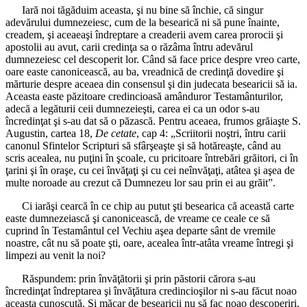
Iară noi tăgăduim aceasta, şi nu bine să închie, că singur
adevărului dumnezeiesc, cum de la besearică ni să pune înainte,
creadem, şi aceaeaşi îndreptare a creaderii avem carea prorocii şi
apostolii au avut, carii credinţa sa o răzâma întru adevărul
dumnezeiesc cel descoperit lor. Când să face price despre vreo carte,
oare easte canonicească, au ba, vreadnică de credinţă dovedire şi
mărturie despre aceaea din consensul şi din judecata besearicii să ia.
Aceasta easte păzitoare credincioasă amânduror Testamânturilor,
adecă a legăturii ceii dumnezeieşti, carea ei ca un odor s-au
încredinţat şi s-au dat să o păzască. Pentru aceaea, frumos grăiaşte S.
Augustin, cartea 18,
De cetate
, cap 4: „Scriitorii noştri, întru carii
canonul Sfintelor Scripturi să sfârşeaşte şi să hotăreaşte, când au
scris acealea, nu puţini în şcoale, cu pricitoare întrebări grăitori, ci în
ţarini şi în oraşe, cu cei învăţaţi şi cu cei neînvăţaţi, atâtea şi aşea de
multe noroade au crezut că Dumnezeu lor sau prin ei au grăit”.
Ci iarăşi cearcă în ce chip au putut şti besearica că această carte
easte dumnezeiască şi canonicească, de vreame ce ceale ce să
cuprind în Testamântul cel Vechiu aşea departe sânt de vremile
noastre, cât nu să poate şti, oare, acealea într-atâta vreame întregi şi
limpezi au venit la noi?
Răspundem: prin învăţătorii şi prin păstorii cărora s-au
încredinţat îndreptarea şi învăţătura credincioşilor ni s-au făcut noao
aceasta cunoscută. Şi măcar de besearicii nu să fac noao descoperiri,