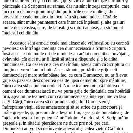
numai la norod, ci şi la cei învăţaţi. Şi zic că numai nişte fărmituri şi
părticeale ale Scripturei au rămas, dar nu sânt întregi scripturile, care
lucru din osibirea graiului şi din poftoririle ceale multe şi din
povestirile ceale mutate din locul său să poate judeca. Fără de
aceaea, sânt multe parintesuri care întunecă înţelesul şi alte graiuri
multe de aceastea, care, de la osibiţi scriitori adaose, au strămutat
înţelesul cel dintâiu.
Aceastea sânt armele ceale mai alease ale vrăjmaşilor, cu care să
nevoiesc să înfrângă credinţa cea dumnezeiască a Sfintei Scripturi.
Însă aceastea de multe ori de nimic le-au arătat oamenii cei învăţaţi şi
evlavnici, cât aici nu ar fi lipsă să stăm a răspunde şi a le arăta
mincinoase. Că ceaea ce zicea mai întâiu, adecă cum că Scriptura cu
lungimea vremii au trebuit să se strămute, purtării de grije ceii
dumnezeieşti mare strâmbătate fac, ca cum Dumnezeu nu ar fi avut
grije să păzască descoperirea cea de lipsă oamenilor spre mântuire,
întru carea stă capul cucerniciei. Nu ne teamem noi că iubirea de
oameni cea dumnezeiască nu va purta grije de rânduiala cea hotărâtă
firii, aşea nu ne teamem cum că dumnezeiasca înţelepciune va lăsa
ca S. Cărţi, întru carea să cuprinde slujba lui Dumnezeu şi
îndreptarea vieţii, să se ameastece şi să se strice cu pierzetoare şi
urâte greşeale, şi, precum de adevărul Lui, aşea şi de bunătatea şi de
înţelepciunea Lui nu putem să ne îndoim. Au, doară, S. Scriptură în
greşeale şi în rătăciri pierzătoare ne duce pre noi, pre carii
Dumnezeu au voit să ne înveaţe adevărul şi calea vieţii? Că întru