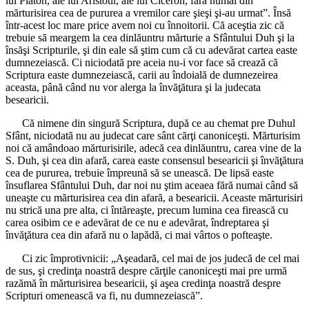
lui Platon, ale lui Aristotil, ale lui Ciceron, fără numai din
mărturisirea cea de pururea a vremilor care şieşi şi-au urmat”. Însă
într-acest loc mare price avem noi cu înnoitorii. Că aceştia zic că
trebuie să meargem la cea dinlăuntru mărturie a Sfântului Duh şi la
însăşi Scripturile, şi din eale să ştim cum că cu adevărat cartea easte
dumnezeiască. Ci niciodată pre aceia nu-i vor face să crează că
Scriptura easte dumnezeiască, carii au îndoială de dumnezeirea
aceasta, până când nu vor alerga la învăţătura şi la judecata
besearicii.
Că nimene din singură Scriptura, după ce au chemat pre Duhul
Sfânt, niciodată nu au judecat care sânt cărţi canoniceşti. Mărturisim
noi că amândoao mărturisirile, adecă cea dinlăuntru, carea vine de la
S. Duh, şi cea din afară, carea easte consensul besearicii şi învăţătura
cea de pururea, trebuie împreună să se unească. De lipsă easte
însuflarea Sfântului Duh, dar noi nu ştim aceaea fără numai când să
uneaşte cu mărturisirea cea din afară, a besearicii. Aceaste mărturisiri
nu strică una pre alta, ci întăreaşte, precum lumina cea firească cu
carea osibim ce e adevărat de ce nu e adevărat, îndreptarea şi
învăţătura cea din afară nu o lapădă, ci mai vârtos o pofteaşte.
Ci zic împrotivnicii: „Aşeadară, cel mai de jos judecă de cel mai
de sus, şi credinţa noastră despre cărţile canoniceşti mai pre urmă
razămă în mărturisirea besearicii, şi aşea credinţa noastră despre
Scripturi omenească va fi, nu dumnezeiască”.