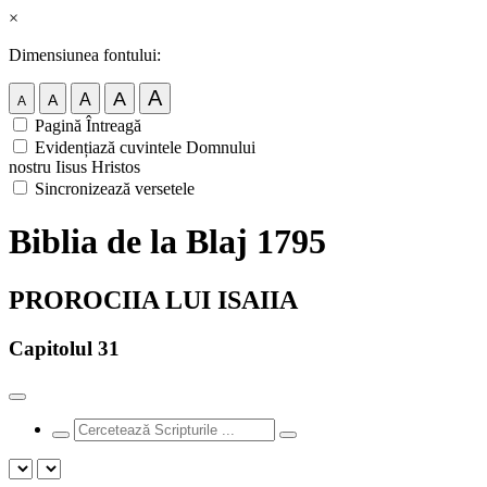
×
Dimensiunea fontului:
A
A
A
A
A
Pagină Întreagă
Evidențiază cuvintele Domnului
nostru Iisus Hristos
Sincronizează versetele
Biblia de la Blaj 1795
PROROCIIA LUI ISAIIA
Capitolul 31