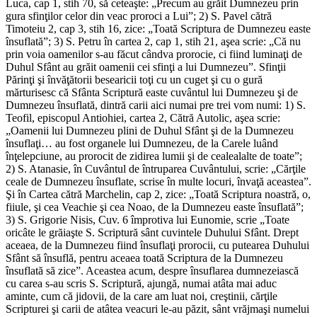
Luca, cap 1, stih 70, să ceteaşte: „Precum au grăit Dumnezeu prin
gura sfinţilor celor din veac proroci a Lui”; 2) S. Pavel cătră
Timoteiu 2, cap 3, stih 16, zice: „Toată Scriptura de Dumnezeu easte
însuflată”; 3) S. Petru în cartea 2, cap 1, stih 21, aşea scrie: „Că nu
prin voia oamenilor s-au făcut cândva prorocie, ci fiind luminaţi de
Duhul Sfânt au grăit oamenii cei sfinţi a lui Dumnezeu”. Sfinţii
Părinţi şi învăţătorii besearicii toţi cu un cuget şi cu o gură
mărturisesc că Sfânta Scriptură easte cuvântul lui Dumnezeu şi de
Dumnezeu însuflată, dintră carii aici numai pre trei vom numi: 1) S.
Teofil, episcopul Antiohiei, cartea 2, Cătră Autolic, aşea scrie:
„Oamenii lui Dumnezeu plini de Duhul Sfânt şi de la Dumnezeu
însuflaţi… au fost organele lui Dumnezeu, de la Carele luând
înţelepciune, au prorocit de zidirea lumii şi de cealealalte de toate”;
2) S. Atanasie, în Cuvântul de întruparea Cuvântului, scrie: „Cărţile
ceale de Dumnezeu însuflate, scrise în multe locuri, învaţă aceastea”.
Şi în Cartea cătră Marchelin, cap 2, zice: „Toată Scriptura noastră, o,
fiiule, şi cea Veachie şi cea Noao, de la Dumnezeu easte însuflată”;
3) S. Grigorie Nisis, Cuv. 6 împrotiva lui Eunomie, scrie „Toate
oricâte le grăiaşte S. Scriptură sânt cuvintele Duhului Sfânt. Drept
aceaea, de la Dumnezeu fiind însuflaţi prorocii, cu putearea Duhului
Sfânt să însuflă, pentru aceaea toată Scriptura de la Dumnezeu
însuflată să zice”. Aceastea acum, despre însuflarea dumnezeiască
cu carea s-au scris S. Scriptură, ajungă, numai atâta mai aduc
aminte, cum că jidovii, de la care am luat noi, creştinii, cărţile
Scripturei şi carii de atâtea veacuri le-au păzit, sânt vrăjmaşi numelui