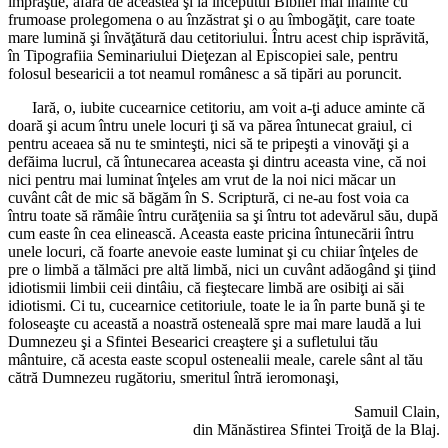
împrăştie, afară de aceastea şi la începutul Bibliei mai înainte cu
frumoase prolegomena o au înzăstrat şi o au îmbogăţit, care toate
mare lumină şi învăţătură dau cetitoriului. Întru acest chip isprăvită,
în Tipografiia Seminariului Dieţezan al Episcopiei sale, pentru
folosul besearicii a tot neamul românesc a să tipări au poruncit.
Iară, o, iubite cucearnice cetitoriu, am voit a-ţi aduce aminte că
doară şi acum întru unele locuri ţi să va părea întunecat graiul, ci
pentru aceaea să nu te sminteşti, nici să te pripeşti a vinovăţi şi a
defăima lucrul, că întunecarea aceasta şi dintru aceasta vine, că noi
nici pentru mai luminat înţeles am vrut de la noi nici măcar un
cuvânt cât de mic să băgăm în S. Scriptură, ci ne-au fost voia ca
întru toate să rămâie întru curăţeniia sa şi întru tot adevărul său, după
cum easte în cea elinească. Aceasta easte pricina întunecării întru
unele locuri, că foarte anevoie easte luminat şi cu chiiar înţeles de
pre o limbă a tălmăci pre altă limbă, nici un cuvânt adăogând şi ţiind
idiotismii limbii ceii dintâiu, că fieştecare limbă are osibiţi ai săi
idiotismi. Ci tu, cucearnice cetitoriule, toate le ia în parte bună şi te
foloseaşte cu această a noastră osteneală spre mai mare laudă a lui
Dumnezeu şi a Sfintei Besearici creaştere şi a sufletului tău
mântuire, că acesta easte scopul ostenealii meale, carele sânt al tău
cătră Dumnezeu rugătoriu, smeritul întră ieromonaşi,
Samuil Clain,
din Mănăstirea Sfintei Troiţă de la Blaj.