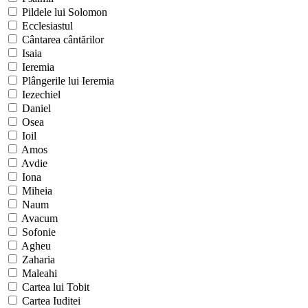
Pildele lui Solomon
Ecclesiastul
Cântarea cântărilor
Isaia
Ieremia
Plângerile lui Ieremia
Iezechiel
Daniel
Osea
Ioil
Amos
Avdie
Iona
Miheia
Naum
Avacum
Sofonie
Agheu
Zaharia
Maleahi
Cartea lui Tobit
Cartea Iuditei