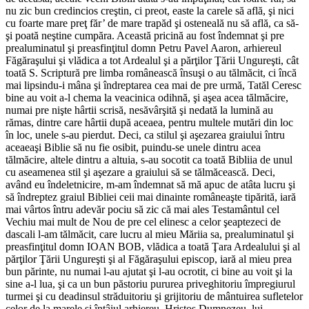
nu zic bun credincios creştin, ci preot, easte la carele să află, şi nici
cu foarte mare preţ făr’ de mare trapăd şi osteneală nu să află, ca să-
şi poată neştine cumpăra. Această pricină au fost îndemnat şi pre
prealuminatul şi preasfinţitul domn Petru Pavel Aaron, arhiereul
Făgăraşului şi vlădica a tot Ardealul şi a părţilor Ţării Ungureşti, cât
toată S. Scriptură pre limba românească însuşi o au tălmăcit, ci încă
mai lipsindu-i mâna şi îndreptarea cea mai de pre urmă, Tatăl Ceresc
bine au voit a-l chema la veacinica odihnă, şi aşea acea tălmăcire,
numai pre nişte hârtii scrisă, nesăvârşită şi nedată la lumină au
rămas, dintre care hârtii după aceaea, pentru multele mutări din loc
în loc, unele s-au pierdut. Deci, ca stilul şi aşezarea graiului întru
aceaeaşi Biblie să nu fie osibit, puindu-se unele dintru acea
tălmăcire, altele dintru a altuia, s-au socotit ca toată Bibliia de unul
cu aseamenea stil şi aşezare a graiului să se tălmăcească. Deci,
având eu îndeletnicire, m-am îndemnat să mă apuc de atâta lucru şi
să îndreptez graiul Bibliei ceii mai dinainte româneaşte tipărită, iară
mai vârtos întru adevăr pociu să zic că mai ales Testamântul cel
Vechiu mai mult de Nou de pre cel elinesc a celor şeaptezeci de
dascali l-am tălmăcit, care lucru al mieu Măriia sa, prealuminatul şi
preasfinţitul domn IOAN BOB, vlădica a toată Ţara Ardealului şi al
părţilor Ţării Ungureşti şi al Făgăraşului episcop, iară al mieu prea
bun părinte, nu numai l-au ajutat şi l-au ocrotit, ci bine au voit şi la
sine a-l lua, şi ca un bun păstoriu pururea priveghitoriu împregiurul
turmei şi cu deadinsul străduitoriu şi grijitoriu de mântuirea sufletelor
celor de la marele şi întâiul arhiereu, Hristos Dumnezeu, lui