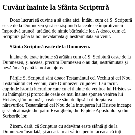
Cuvânt înainte la Sfânta Scriptură
Doao lucruri să cuvine a să arăta aici. Întâiu, cum că S. Scriptură
easte de la Dumnezeu şi să se răspundă la ceale ce împrotivnicii
împrotivă aruncă, arătând de nimic bârfealele lor. A doao, cum că
Scriptura până la noi nevătămată şi nestrămutată au venit.
Sfânta Scriptură easte de la Dumnezeu.
Înainte de toate trebuie să arătăm cum că S. Scriptură easte de la
Dumnezeu, şi aceaea, precum Dumnezeu o au dat, nestrămutată şi
nevătămată până la noi au ajuns.
Părţile S. Scripturi sânt doao: Testamântul cel Vechiu şi cel Nou.
Testamântul cel Vechiu, care Dumnezeu cu jidovii l-au făcut,
cuprinde istoriia lucrurilor care cu ei înainte de venirea lui Hristos s-
au întâmplat şi prorociile ceale ce mai înainte spunea venirea lui
Hristos, şi împreună şi ceale ce sânt de lipsă la îndreptarea
năravurilor. Testamântul cel Nou de la întruparea lui Hristos înceape
şi să alcătuiaşte din patru Evanghelii, din Faptele Apostolilor şi din
Scrisorile lor.
Zicem, dară, că Scriptura cu adevărat easte sfântă şi de la
Dumnezeu însuflată, şi aceasta mai vârtos pentru aceaea că toţi