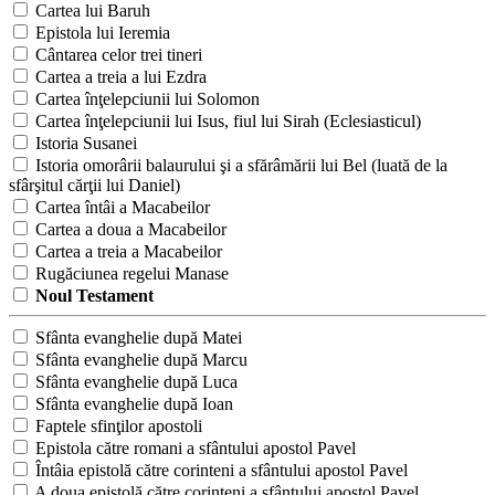
Cartea lui Baruh
Epistola lui Ieremia
Cântarea celor trei tineri
Cartea a treia a lui Ezdra
Cartea înţelepciunii lui Solomon
Cartea înţelepciunii lui Isus, fiul lui Sirah (Eclesiasticul)
Istoria Susanei
Istoria omorârii balaurului şi a sfărâmării lui Bel (luată de la
sfârşitul cărţii lui Daniel)
Cartea întâi a Macabeilor
Cartea a doua a Macabeilor
Cartea a treia a Macabeilor
Rugăciunea regelui Manase
Noul Testament
Sfânta evanghelie după Matei
Sfânta evanghelie după Marcu
Sfânta evanghelie după Luca
Sfânta evanghelie după Ioan
Faptele sfinţilor apostoli
Epistola către romani a sfântului apostol Pavel
Întâia epistolă către corinteni a sfântului apostol Pavel
A doua epistolă către corinteni a sfântului apostol Pavel