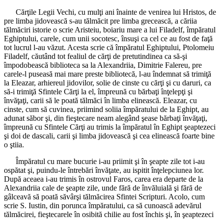
Cărţile Legii Vechi, cu mulţi ani înainte de venirea lui Hristos, de
pre limba jidovească s-au tălmăcit pre limba grecească, a căriia
tălmăciri istorie o scrie Aristeiu, boiariu mare a lui Filadelf, împăratul
Eghiptului, carele, cum unii socotesc, însuşi ca cel ce au fost de faţă
tot lucrul l-au văzut. Acesta scrie că împăratul Eghiptului, Ptolomeiu
Filadelf, căutând tot fealiul de cărţi de pretutindinea ca să-şi
împodobească biblioteca sa la Alexandriia, Dimitrie Falereu, pre
carele-l puseasă mai mare preste bibliotecă, l-au îndemnat să trimiţă
la Eleazar, arhiereul jidovilor, solie de cinste cu cărţi şi cu daruri, ca
să-i trimiţă Sfintele Cărţi la el, împreună cu bărbaţi înţelepţi şi
învăţaţi, carii să le poată tălmăci în limba elinească. Eleazar, cu
cinste, cum să cuvinea, priimind soliia împăratului de la Eghipt, au
adunat săbor şi, din fieştecare neam alegând şease bărbaţi învăţaţi,
împreună cu Sfintele Cărţi au trimis la împăratul în Eghipt şeaptezeci
şi doi de dascali, carii şi limba jidovească şi cea elinească foarte bine
o ştiia.
Împăratul cu mare bucurie i-au priimit şi în şeapte zile tot i-au
ospătat şi, puindu-le întrebări învăţate, au ispitit înţelepciunea lor.
După aceaea i-au trimis în ostrovul Faros, carea era departe de la
Alexandriia cale de şeapte zile, unde fără de învăluială şi fără de
gâlceavă să poată săvârşi tălmăcirea Sfintei Scripturi. Acolo, cum
scrie S. Iustin, din porunca împăratului, ca să cunoască adevărul
tălmăcirei, fieştecarele în osibită chilie au fost închis şi, în şeaptezeci