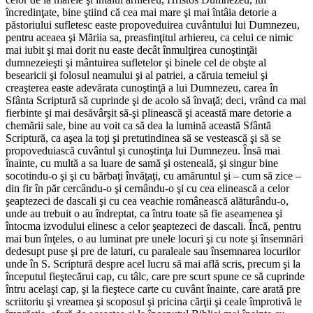
încredinţate, bine ştiind că cea mai mare şi mai întâia detorie a
păstoriului sufletesc easte propoveduirea cuvântului lui Dumnezeu,
pentru aceaea şi Măriia sa, preasfinţitul arhiereu, ca celui ce nimic
mai iubit şi mai dorit nu easte decât înmulţirea cunoştinţăi
dumnezeieşti şi mântuirea sufletelor şi binele cel de obşte al
besearicii şi folosul neamului şi al patriei, a căruia temeiul şi
creaşterea easte adevărata cunoştinţă a lui Dumnezeu, carea în
Sfânta Scriptură să cuprinde şi de acolo să învaţă; deci, vrând ca mai
fierbinte şi mai desăvârşit să-şi plinească şi această mare detorie a
chemării sale, bine au voit ca să dea la lumină această Sfântă
Scriptură, ca aşea la toţi şi pretutindinea să se vestească şi să se
propoveduiască cuvântul şi cunoştinţa lui Dumnezeu. Însă mai
înainte, cu multă a sa luare de samă şi osteneală, şi singur bine
socotindu-o şi şi cu bărbaţi învăţaţi, cu amăruntul şi – cum să zice –
din fir în păr cercându-o şi cernându-o şi cu cea elinească a celor
şeaptezeci de dascali şi cu cea veachie românească alăturându-o,
unde au trebuit o au îndreptat, ca întru toate să fie aseamenea şi
întocma izvodului elinesc a celor şeaptezeci de dascali. Încă, pentru
mai bun înţeles, o au luminat pre unele locuri şi cu note şi însemnări
dedesupt puse şi pre de laturi, cu paraleale sau însemnarea locurilor
unde în S. Scriptură despre acel lucru să mai află scris, precum şi la
începutul fieştecărui cap, cu tâlc, care pre scurt spune ce să cuprinde
întru acelaşi cap, şi la fieştece carte cu cuvânt înainte, care arată pre
scriitoriu şi vreamea şi scoposul şi pricina cărţii şi ceale împrotivă le