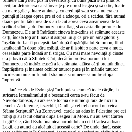
Sfintele Cărţi s-au pus în besearică şi cu bună pază s-au ţinut. A
leviţilor detorie era ca să înveaţe pre norod leagea şi să o ţie, foarte
cu mare grije şi luare aminte şi cu credinţă s-au scris, nu era cu
putinţă şi leagea oprea pre ei ori a adaoge, ori a scădea, fără numai
doară pentru tâlcuirea de s-au făcut aorea ceva aseamenea de la
scriitori sfinţi şi de Dumnezeu însuflaţi, şi aceasta din porunca lui
Dumnezeu. De ar fi îndrăznit cineva într-adins să strămute aceaste
cărţi, îndată toţi ar fi năvălit asupra lui şi ca pre un amăgitoriu şi
înşelătoriu l-ar fi pedepsit. Iară după împărăţiia lui Solomon, fiind
israilteanii în doao părţi osibiţi, de ar fi ispitit o parte ceva a muta,
ceaealaltă parte îndată ar fi strigat. Cu mai mare nevoinţă şi cinste
era jidovii cătră Sfintele Cărţi decât împrotiva poruncii lui
Dumnezeu să îndrăznească a le strămuta, atâtea cărţi pretutindinea
împrăştiiate şi înaintea ochilor tuturor puse şi în mâinile tuturor
nicidecum nu s-ar fi putut strămuta şi nimene să nu fie strigat
împrotivă.
Iară ce zic de Esdra şi-şi închipuiesc cum că toate cărţile, la
stricarea Ierusalimului şi a besearicii carea s-au făcut de
Navohodonosor, au ars easte tocma de nimic şi fără de nici un
temeiu. Au Ieremie, Iezechiil, Daniil şi cei trei coconi nu cetea
Sfânta Scriptură? Au Zorovavel, carele au adus în Palestina pre cei
robiţi şi au făcut oltariu după Leagea lui Moisi, nu au avut Cartea
Legii? Ce, când Esdra înaintea norodului au cetit Cartea a doao
Legii, au atunci au alcătuit el această carte? De unde, dară, easte