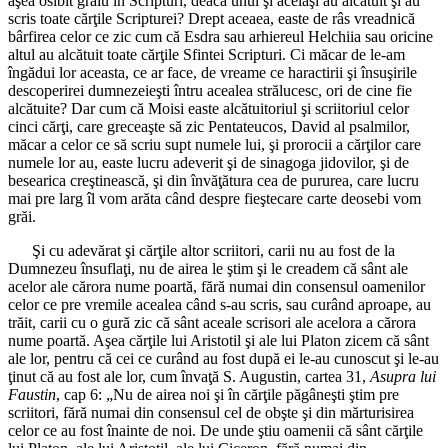
aşea osibit graiu în Scripturi, deaca unul şi acelaşi au alcătuit şi au
scris toate cărţile Scripturei? Drept aceaea, easte de râs vreadnică
bârfirea celor ce zic cum că Esdra sau arhiereul Helchiia sau oricine
altul au alcătuit toate cărţile Sfintei Scripturi. Ci măcar de le-am
îngădui lor aceasta, ce ar face, de vreame ce haractirii şi însuşirile
descoperirei dumnezeieşti întru acealea strălucesc, ori de cine fie
alcătuite? Dar cum că Moisi easte alcătuitoriul şi scriitoriul celor
cinci cărţi, care greceaşte să zic Pentateucos, David al psalmilor,
măcar a celor ce să scriu supt numele lui, şi prorocii a cărţilor care
numele lor au, easte lucru adeverit şi de sinagoga jidovilor, şi de
besearica creştinească, şi din învăţătura cea de pururea, care lucru
mai pre larg îl vom arăta când despre fieştecare carte deosebi vom
grăi.
Şi cu adevărat şi cărţile altor scriitori, carii nu au fost de la
Dumnezeu însuflaţi, nu de airea le ştim şi le creadem că sânt ale
acelor ale cărora nume poartă, fără numai din consensul oamenilor
celor ce pre vremile acealea când s-au scris, sau curând aproape, au
trăit, carii cu o gură zic că sânt aceale scrisori ale acelora a cărora
nume poartă. Aşea cărţile lui Aristotil şi ale lui Platon zicem că sânt
ale lor, pentru că cei ce curând au fost după ei le-au cunoscut şi le-au
ţinut că au fost ale lor, cum învaţă S. Augustin, cartea 31,
Asupra lui
Faustin
, cap 6: „Nu de airea noi şi în cărţile păgâneşti ştim pre
scriitori, fără numai din consensul cel de obşte şi din mărturisirea
celor ce au fost înainte de noi. De unde ştiu oamenii că sânt cărţile