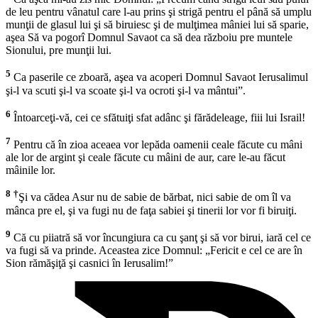
de leu pentru vânatul care l-au prins şi strigă pentru el până să umplu
munţii de glasul lui şi să biruiesc şi de mulţimea mâniei lui să sparie,
aşea Să va pogorî Domnul Savaot ca să dea războiu pre muntele
Sionului, pre munţii lui.
5
Ca paserile ce zboară, aşea va acoperi Domnul Savaot Ierusalimul
şi-l va scuti şi-l va scoate şi-l va ocroti şi-l va mântui”.
6
Întoarceţi-vă, cei ce sfătuiţi sfat adânc şi fărădeleage, fiii lui Israil!
7
Pentru că în zioa aceaea vor lepăda oamenii ceale făcute cu mâni
ale lor de argint şi ceale făcute cu mâini de aur, care le-au făcut
mâinile lor.
8
†
Şi va cădea Asur nu de sabie de bărbat, nici sabie de om îl va
mânca pre el, şi va fugi nu de faţa sabiei şi tinerii lor vor fi biruiţi.
9
Că cu piiatră să vor încungiura ca cu şanţ şi să vor birui, iară cel ce
va fugi să va prinde. Aceastea zice Domnul: „Fericit e cel ce are în
Sion rămăşiţă şi casnici în Ierusalim!”