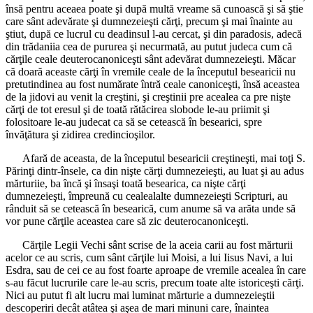
însă pentru aceaea poate şi după multă vreame să cunoască şi să ştie
care sânt adevărate şi dumnezeieşti cărţi, precum şi mai înainte au
ştiut, după ce lucrul cu deadinsul l-au cercat, şi din paradosis, adecă
din trădaniia cea de pururea şi necurmată, au putut judeca cum că
cărţile ceale deuterocanoniceşti sânt adevărat dumnezeieşti. Măcar
că doară aceaste cărţi în vremile ceale de la începutul besearicii nu
pretutindinea au fost numărate întră ceale canoniceşti, însă aceastea
de la jidovi au venit la creştini, şi creştinii pre acealea ca pre nişte
cărţi de tot eresul şi de toată rătăcirea slobode le-au priimit şi
folositoare le-au judecat ca să se cetească în besearici, spre
învăţătura şi zidirea credincioşilor.
Afară de aceasta, de la începutul besearicii creştineşti, mai toţi S.
Părinţi dintr-însele, ca din nişte cărţi dumnezeieşti, au luat şi au adus
mărturiie, ba încă şi însaşi toată besearica, ca nişte cărţi
dumnezeieşti, împreună cu cealealalte dumnezeieşti Scripturi, au
rânduit să se cetească în besearică, cum anume să va arăta unde să
vor pune cărţile aceastea care să zic deuterocanoniceşti.
Cărţile Legii Vechi sânt scrise de la aceia carii au fost mărturii
acelor ce au scris, cum sânt cărţile lui Moisi, a lui Iisus Navi, a lui
Esdra, sau de cei ce au fost foarte aproape de vremile acealea în care
s-au făcut lucrurile care le-au scris, precum toate alte istoriceşti cărţi.
Nici au putut fi alt lucru mai luminat mărturie a dumnezeieştii
descoperiri decât atâtea şi aşea de mari minuni care, înaintea