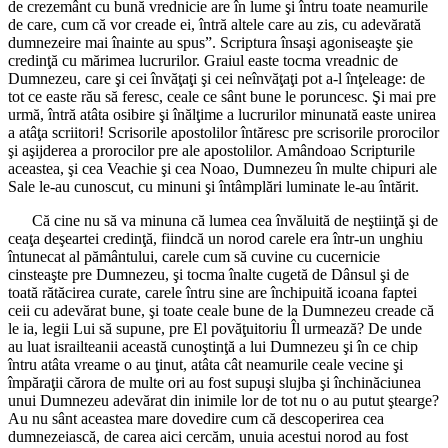
de crezemânt cu bună vrednicie are în lume şi întru toate neamurile
de care, cum că vor creade ei, întră altele care au zis, cu adevărată
dumnezeire mai înainte au spus”. Scriptura însaşi agoniseaşte şie
credinţă cu mărimea lucrurilor. Graiul easte tocma vreadnic de
Dumnezeu, care şi cei învăţaţi şi cei neînvăţaţi pot a-l înţeleage: de
tot ce easte rău să feresc, ceale ce sânt bune le poruncesc. Şi mai pre
urmă, întră atâta osibire şi înălţime a lucrurilor minunată easte unirea
a atâţa scriitori! Scrisorile apostolilor întăresc pre scrisorile prorocilor
şi aşijderea a prorocilor pre ale apostolilor. Amândoao Scripturile
aceastea, şi cea Veachie şi cea Noao, Dumnezeu în multe chipuri ale
Sale le-au cunoscut, cu minuni şi întâmplări luminate le-au întărit.
Că cine nu să va minuna că lumea cea învăluită de neştiinţă şi de
ceaţa deşeartei credinţă, fiindcă un norod carele era într-un unghiu
întunecat al pământului, carele cum să cuvine cu cucernicie
cinsteaşte pre Dumnezeu, şi tocma înalte cugetă de Dânsul şi de
toată rătăcirea curate, carele întru sine are închipuită icoana faptei
ceii cu adevărat bune, şi toate ceale bune de la Dumnezeu creade că
le ia, legii Lui să supune, pre El povăţuitoriu Îl urmează? De unde
au luat israilteanii această cunoştinţă a lui Dumnezeu şi în ce chip
întru atâta vreame o au ţinut, atâta cât neamurile ceale vecine şi
împăraţii cărora de multe ori au fost supuşi slujba şi închinăciunea
unui Dumnezeu adevărat din inimile lor de tot nu o au putut ştearge?
Au nu sânt aceastea mare dovedire cum că descoperirea cea
dumnezeiască, de carea aici cercăm, unuia acestui norod au fost