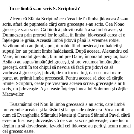
În ce limbă s-au scris S. Scriptură?
Zicem că Sfânta Scriptură cea Veachie în limba jidovească s-au
scris, afară de puţinteale cărţi care greceaşte s-au scris. Cea Noao
greceaşte s-au scris. Că fiindcă jidovii osibită a sa limbă avea, şi
Dumnezeu prin proroci lor le grăia, în limba jidovească carea ei o
înţelegea le grăia. Această limbă jidovii până la vreamea robiei
Vavilonului o au ţinut, apoi, în robie fiind mestecaţi cu haldeii şi
supuşi lor, au priimit limba haldeiască. După aceaea, Alexandru cel
Mare, împăratul grecilor, biruind pre Darie, împăratul perşilor, toată
Asiia o au supus împărăţiei greceşti, şi pre vreamea împăraţilor
greceşti, carii în tot chipul să nevoia să facă pre jidovi ca să
vorbească greceaşte, jidovii, de nu tocma toţi, dar cea mai mare
parte, au priimit limba grecească. Pentru aceaea să zice că cărţile
Sfintei Scripturi, ceale pre vreamea aceaea scrise, greceaşte s-ar fi
scris, nu jidoveaşte. Aşea easte Înţelepciunea lui Solomon şi cărţile
Macaveilor.
Testamântul cel Nou în limba grecească s-au scris, care limbă
pre vremile acealea şi la răsărit şi la apus de obşte era. Vreau unii
cum că Evangheliia Sfântului Mateiu şi Cartea Sfântului Pavel cătră
evrei ar fi scrise jidoveaşte. Ci de s-au şi scris jidoveaşte, care lucru
deplin nu să dovedeaşte, izvodul cel jidovesc au perit şi acum numai
cel grecesc easte.