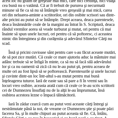
acest loc nu grăim de greşeale mai mici, care nici credinţa, nici viiaţa
cea bună nu o vatămă. Că ar fi trebuit de pururea şi necurmată
minune să fie ca să nu să întâmple vreo greşeală şi mai mică, carea
ori din neluarea-aminte a scriitorilor, ori din osibite scrisori sau dintr-
alte pricini au putut să se întâmple. Drept aceaea, deaca parentesele,
deaca însămnările ceale de la margini au întrat în S. Scriptură, deaca
rândul vremilor aorea să veade turburat şi mutat, ori pentru că mai
înainte să spun unele lucruri, ori pentru că să poftoresc, ci aceastea
nimic din întregimea şi din curăţeniia şi adevărul Sfintelor Cărţi nu
scad.
Însă şi pricini cuvioase sânt pentru care s-au făcut aceaste mutări,
de să pot zice mutări. Că ceale ce mare ajutoriu aduc la mântuire mai
adânc trebuie să se înfigă în minte, ca să nu să facă silă adevărului
lor şi ca nu oamenii să zică că nu le-au putut şti, pentru aceaea de
multe ori au fost lipsă să se poftorească. Parentesurile şi unele lucruri
şi cuvinte dintr-un loc într-altul s-au mutat pentru mai bună
înţeleagerea tuturor. Iară de easte sau să pare a fi în vremi sau în
locuri vreo osibire, aceasta arată cum că ceale ce le-au scris scriitorii
cei de Dumnezeu însuflaţi nu de la alţii le-au împrumutat, însă
osibirea acestora lezne o împacă tălmăcitorii.
Iară în zădar cearcă cum au putut veni aceaste cărţi întregi şi
nestrămutate până la noi, de vreame ce Dumnezeu ştie şi poate păzi
facerea Sa, şi în multe chipuri au putut aceasta să fie. Că, întâiu,