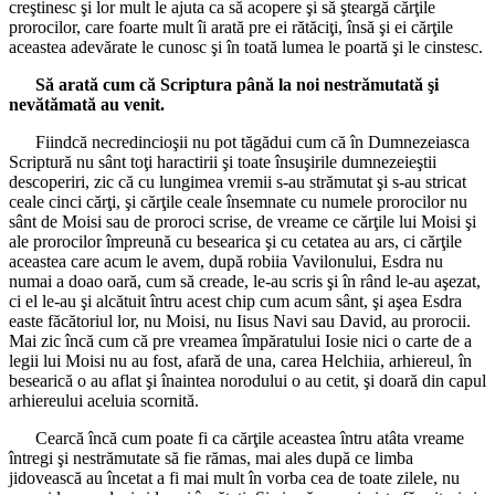
creştinesc şi lor mult le ajuta ca să acopere şi să şteargă cărţile
prorocilor, care foarte mult îi arată pre ei rătăciţi, însă şi ei cărţile
aceastea adevărate le cunosc şi în toată lumea le poartă şi le cinstesc.
Să arată cum că Scriptura până la noi nestrămutată şi
nevătămată au venit.
Fiindcă necredincioşii nu pot tăgădui cum că în Dumnezeiasca
Scriptură nu sânt toţi haractirii şi toate însuşirile dumnezeieştii
descoperiri, zic că cu lungimea vremii s-au strămutat şi s-au stricat
ceale cinci cărţi, şi cărţile ceale însemnate cu numele prorocilor nu
sânt de Moisi sau de proroci scrise, de vreame ce cărţile lui Moisi şi
ale prorocilor împreună cu besearica şi cu cetatea au ars, ci cărţile
aceastea care acum le avem, după robiia Vavilonului, Esdra nu
numai a doao oară, cum să creade, le-au scris şi în rând le-au aşezat,
ci el le-au şi alcătuit întru acest chip cum acum sânt, şi aşea Esdra
easte făcătoriul lor, nu Moisi, nu Iisus Navi sau David, au prorocii.
Mai zic încă cum că pre vreamea împăratului Iosie nici o carte de a
legii lui Moisi nu au fost, afară de una, carea Helchiia, arhiereul, în
besearică o au aflat şi înaintea norodului o au cetit, şi doară din capul
arhiereului aceluia scornită.
Cearcă încă cum poate fi ca cărţile aceastea întru atâta vreame
întregi şi nestrămutate să fie rămas, mai ales după ce limba
jidovească au încetat a fi mai mult în vorba cea de toate zilele, nu