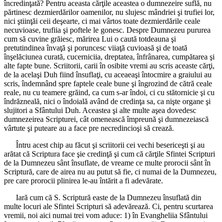
încredinţată? Pentru aceasta cărţile aceastea o dumnezeire suflă, nu
părtinesc dezmierdărilor oamenilor, nu slujesc mândriei şi trufiei lor,
nici ştiinţăi ceii deşearte, ci mai vârtos toate dezmierdările ceale
necuvioase, trufiia şi poftele le gonesc. Despre Dumnezeu pururea
cum să cuvine grăiesc, mărirea Lui o caută totdeauna şi
pretutindinea învaţă şi poruncesc viiaţă cuvioasă şi de toată
înşelăciunea curată, cucerniciia, dreptatea, înfrânarea, cumpătarea şi
alte fapte bune. Scriitorii, carii în osibite vremi au scris aceaste cărţi,
de la acelaşi Duh fiind însuflaţi, cu aceaeaşi întocmire a graiului au
scris, îndemnând spre faptele ceale bune şi îngrozind de cătră ceale
reale, nu cu teamere grăind, ca cum s-ar îndoi, ci cu stătornicie şi cu
îndrăzneală, nici o îndoială având de credinţa sa, ca nişte organe şi
slujitori a Sfântului Duh. Aceastea şi alte multe aşea dovedesc
dumnezeirea Scripturei, cât omenească împreună şi dumnezeiască
vârtute şi puteare au a face pre necredincioşi să crează.
Întru acest chip au făcut şi scriitorii cei vechi besericeşti şi au
arătat că Scriptura face şie credinţă şi cum că cărţile Sfintei Scripturi
de la Dumnezeu sânt însuflate, de vreame ce multe prorocii sânt în
Scriptură, care de airea nu au putut să fie, ci numai de la Dumnezeu,
pre care prorocii plinirea le-au întărit a fi adevărate.
Iară cum că S. Scriptură easte de la Dumnezeu însuflată din
multe locuri ale Sfintei Scripturi să adevărează. Ci, pentru scurtarea
vremii, noi aici numai trei vom aduce: 1) în Evangheliia Sfântului