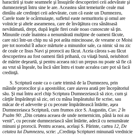
haractirii şi toate seamnele şi însuşirile descoperirei ceii adevărate şi
dumnezeieşti întru sine le are. Aceastea sânt temeiurile ceale mai
dintâiu ale credinţei ceii adevărate, cum că easte un Dumnezeu,
Carele toate le ocârmuiaşte, sufletul easte nemuritoriu şi omul are
volnicie şi altele aseamenea, care de învăţătura cea sânătoasă
nevătămată, drept, după legile firei ceale noao cunoscute să ţin.
Minunile ceale înaintea a nenumărată mulţime de oameni făcute,
care nici într-un chip nu să pot arăta mincinoase, de vreame ce Moisi
pre tot norodul îl aduce mărturie a minunilor sale, ca nimic să nu zic
de ceale ce Iisus Navi şi prorocii au făcut. Aceia cărora s-au făcut
descoperirea au fost oameni fără prihană, cu viiaţă bună, neiubitori
de mărire deşeartă, şi pentru aceaea nici un prepus nu poate să fie că
au vrut să înşeale, ba încă sânt întru ei toate acealea care pot să facă
credinţă.
S. Scriptură easte ca o carte trimisă de la Dumnezeu, prin
mâinile prorocilor şi a apostolilor, care aiavea arată pre începătoriul
său. Şi mai întru acel chip Scriptura Dumnezeiască să zice, cum şi
cărţile împărăteşti să zic, ori cu mâna împăratului fie scrise, sau
măcar de el adeverite şi cu peceate împărătească întărite, aşea
Dumnezeiasca Scriptură, cum frumos zice S. Augustin,
Cuv. 2 în
Psalm 90
: „Din cetatea aceaea de unde nemernicim, până la noi au
venit”, cu peceate dumnezeiască sânt întărite, adecă cu nenumărate
minuni şi prorocii. Pentru aceaea, acelaşi S. Părinte, cartea
12, De
cetatea lui Dumnezeu
, scrie: „Credinţa Scripturei minunată vrednicie