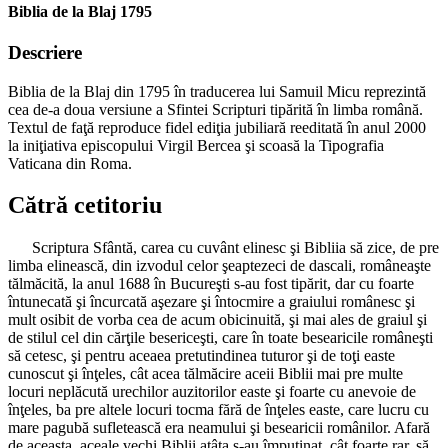
Biblia de la Blaj 1795
Descriere
Biblia de la Blaj din 1795 în traducerea lui Samuil Micu reprezintă
cea de-a doua versiune a Sfintei Scripturi tipărită în limba română.
Textul de faţă reproduce fidel ediţia jubiliară reeditată în anul 2000
la iniţiativa episcopului Virgil Bercea şi scoasă la Tipografia
Vaticana din Roma.
Cătră cetitoriu
Scriptura Sfântă, carea cu cuvânt elinesc şi Bibliia să zice, de pre
limba elinească, din izvodul celor şeaptezeci de dascali, româneaşte
tălmăcită, la anul 1688 în Bucureşti s-au fost tipărit, dar cu foarte
întunecată şi încurcată aşezare şi întocmire a graiului românesc şi
mult osibit de vorba cea de acum obicinuită, şi mai ales de graiul şi
de stilul cel din cărţile besericeşti, care în toate besearicile româneşti
să cetesc, şi pentru aceaea pretutindinea tuturor şi de toţi easte
cunoscut şi înţeles, cât acea tălmăcire aceii Biblii mai pre multe
locuri neplăcută urechilor auzitorilor easte şi foarte cu anevoie de
înţeles, ba pre altele locuri tocma fără de înţeles easte, care lucru cu
mare pagubă sufletească era neamului şi besearicii românilor. Afară
de aceasta, aceale vechi Biblii atâta s-au împuţinat, cât foarte rar, să