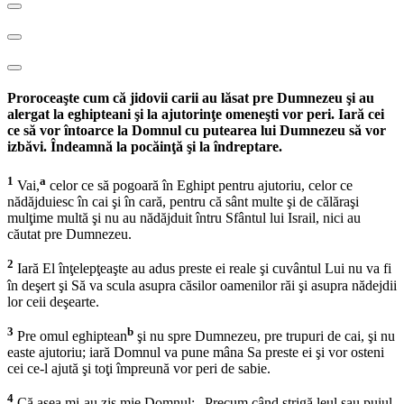
Proroceaşte cum că jidovii carii au lăsat pre Dumnezeu şi au
alergat la eghipteani şi la ajutorinţe omeneşti vor peri. Iară cei
ce să vor întoarce la Domnul cu putearea lui Dumnezeu să vor
izbăvi. Îndeamnă la pocăinţă şi la îndreptare.
1
a
Vai,
celor ce să pogoară în Eghipt pentru ajutoriu, celor ce
nădăjduiesc în cai şi în cară, pentru că sânt multe şi de călăraşi
mulţime multă şi nu au nădăjduit întru Sfântul lui Israil, nici au
căutat pre Dumnezeu.
2
Iară El înţelepţeaşte au adus preste ei reale şi cuvântul Lui nu va fi
în deşert şi Să va scula asupra căsilor oamenilor răi şi asupra nădejdii
lor ceii deşearte.
3
b
Pre omul eghiptean
şi nu spre Dumnezeu, pre trupuri de cai, şi nu
easte ajutoriu; iară Domnul va pune mâna Sa preste ei şi vor osteni
cei ce-l ajută şi toţi împreună vor peri de sabie.
4
Că aşea mi-au zis mie Domnul: „Precum când strigă leul sau puiul