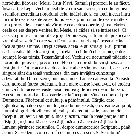
norodului jidovesc, Moisi, Iisus Navi, Samuil şi prorocii le-au făcut.
Însă cărţile Legii Vechi în osibite vremi sânt scrise, ca cu lungimea
vremilor necredinţa norodului celui îndărătnic şi cu totul înecat întru
lucrurile ceale văzute să se domolească prin minunile ceale multe şi
prin prorociile cu care adevărurile ceale descoperite, şi mai vârtos
ceale ce era despre venirea lui Mesie, să cădea să se întărească. Ci
aceasta pururea au purtat de grije Dumnezeu, ca lucrurile pre aceale
vremi să se scrie în care s-au făcut, sau curând după aceaea, când
încă să ţinea aminte. Drept aceaea, aceia le-au scris şi le-au priimit,
carii acealea bine le-au ştiut, şi aceia la cei după ei ca o moştenire
scumpă le-au trimis. Testamântul cel Vechiu cu necurmată trădanie a
norodului jidovesc, precum cel Nou cu a norodului creştinesc, au
fost ţinut. Cărţile aceastea decât toate altele sânt mai vechi, aceastea
singure sânt din toată vechimea, din care învăţăm cunoştinţa
adevăratului Dumnezeu şi închinăciunea Lui cea adevărată. Aceaste
cărţi norodul întreg totdeauna întru mare cinste le-au avut, că credea
cum că întru acealea easte pusă mărirea şi fericirea neamului său.
Acest unul norod au fost carele de la începutul său au cunoscut pre
Dumnezeu, Făcătoriul ceriului şi a pământului. Cărţile, care
eghipteanii, haldeii şi elinii le ţinea dumnezeieşti, cu vreame au perit,
numai singuri jidovii temeiul legii şi al credinţii sale, precum de la
început l-au avut, l-au ţinut. Încă şi acum, mai în toate părţile lumii
râsipiţi, ţin şi poartă aceaste cărţi, măcar că aceaste cărţi foarte
luminat părtinesc creştinilor. Ci despre dumnezeirea Scripturei, până
acum. Să vedem acum oare în ce limbă s-au scris S. Scriptură?