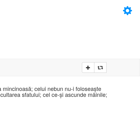
×
D
D
iia mincinoasă; celui nebun nu-i foloseaşte
scultarea sfatului; cel ce-şi ascunde mâinile;