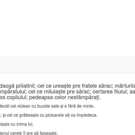
daogă priiatinii; cel ce ureaşte pre fratele sărac; mărtur
mpăratului; cel ce miluiaşte pre sărac; certarea fiiului; a
rea copilului; pedeapsa celor nestâmpăraţi.
ecât cel viclean cu buzele sale şi e fără de minte.
e; şi cel ce grăbeaşte cu picioarele să va împiedeca.
aşte cu inima lui.
tenul carele îl are să lipseaşte.