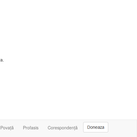
ra.
Povață
Profasis
Corespondență