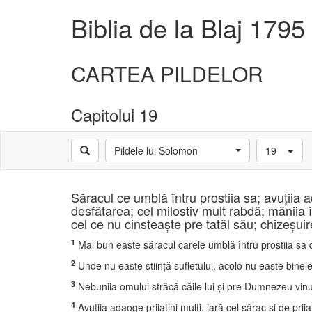
Biblia de la Blaj 1795
CARTEA PILDELOR
Capitolul 19
Pildele lui Solomon
19
Săracul ce umblă întru prostiia sa; avuţiia a
desfătarea; cel milostiv mult rabdă; măniia î
cel ce nu cinsteaşte pre tatăl său; chizeşui
1
Mai bun easte săracul carele umblă întru prostiia sa d
2
Unde nu easte ştiinţă sufletului, acolo nu easte binel
3
Nebuniia omului strâcă căile lui şi pre Dumnezeu vinui
4
Avuţiia adaoge priiatini mulţi, iară cel sărac şi de priia