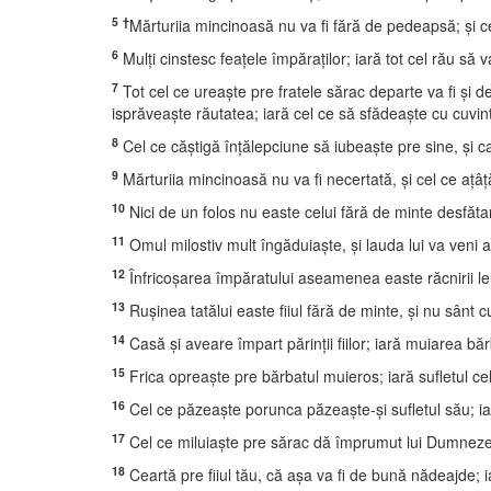
5
†
Mărturiia mincinoasă nu va fi fără de pedeapsă; şi 
6
Mulţi cinstesc feaţele împăraţilor; iară tot cel rău să
7
Tot cel ce ureaşte pre fratele sărac departe va fi şi de
isprăveaşte răutatea; iară cel ce să sfădeaşte cu cuvin
8
Cel ce căştigă înţălepciune să iubeaşte pre sine, şi 
9
Mărturiia mincinoasă nu va fi necertată, şi cel ce aţâţ
10
Nici de un folos nu easte celui fără de minte desfăta
11
Omul milostiv mult îngăduiaşte, şi lauda lui va veni 
12
Înfricoşarea împăratului aseamenea easte răcnirii leu
13
Ruşinea tatălui easte fiiul fără de minte, şi nu sânt c
14
Casă şi aveare împart părinţii fiilor; iară muiarea b
15
Frica opreaşte pre bărbatul muieros; iară sufletul ce
16
Cel ce păzeaşte porunca păzeaşte-şi sufletul său; iar
17
Cel ce miluiaşte pre sărac dă împrumut lui Dumnezeu 
18
Ceartă pre fiiul tău, că aşa va fi de bună nădeajde; i