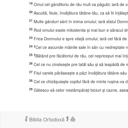
19
Omul cel gânditoriu de rău mult va păgubi; iară de va 
20
Ascultă, fiiule, învăţătura tătâne-tău, ca să fii înţălep
21
Multe gânduri sânt în inima omului; iară sfatul Dom
22
Rod omului easte milosteniia şi mai bun e săracul d
23
Frica Domnului e spre viiaţă omului; iară cel fără de f
24
†
Cel ce ascunde mâinile sale în sân cu nedreptate ni
25
†
Bătând pre făcătoriul de rău, cel nepriceput mai înţ
26
Cel ce nu cinsteaşte pre tatăl său şi să leapădă de 
27
Fiiul carele părăseaşte a păzi învăţătura tătâne-său 
28
Cel ce chizăşuiaşte copilul fără de minte ruşina-va dr
29
Gătescu-să celor nestâmpăraţi biciuri şi cazne, ase
Biblia Ortodoxă