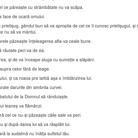
cel ce pâreaşte cu strâmbătate nu va scăpa.
 va face de ocară omului.
 prietişug, gândul bun să va apropiia de cei ce îi cunosc prietişugul, şi o
te nu să va mântui.
carele păzeaşte înţeleagerea afla-va ceale bune.
ă răutate peri-va de ea.
rea, şi de va înceape sluga cu sumeţie a stăpâni.
asupra celor fără de leage.
lui, şi ca roaoa pre iarbă aşa e îmblânzirea lui.
urate darurile din simbriia curvei.
ărbatului de la Domnul să rânduiaşte.
lui leaneş va flămânzi.
ă cel ce nu-şi păzeaşte căile sale va peri.
şi după darea lui să va răsplăti lui.
ară la sudalmă nu înălţa sufletul tău.