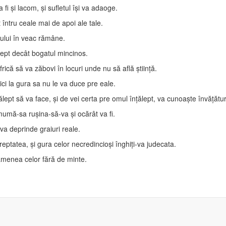
fi şi lacom, şi sufletul îşi va adaoge.
t întru ceale mai de apoi ale tale.
nului în veac rămâne.
rept decât bogatul mincinos.
rică să va zăbovi în locuri unde nu să află ştiinţă.
ci la gura sa nu le va duce pre eale.
ălept să va face, şi de vei certa pre omul înţălept, va cunoaşte învăţătu
mumă-sa ruşina-să-va şi ocărât va fi.
va deprinde graiuri reale.
eptatea, şi gura celor necredincioşi înghiţi-va judecata.
amenea celor fără de minte.