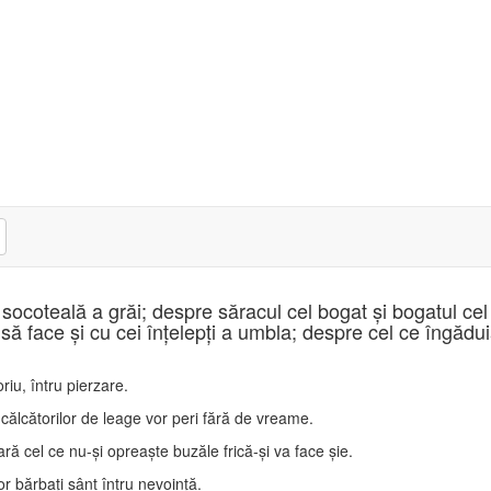
u socoteală a grăi; despre săracul cel bogat şi bogatul cel
 a să face şi cu cei înţelepţi a umbla; despre cel ce îngădu
riu, întru pierzare.
 călcătorilor de leage vor peri fără de vreame.
ră cel ce nu-şi opreaşte buzăle frică-şi va face şie.
or bărbaţi sânt întru nevoinţă.