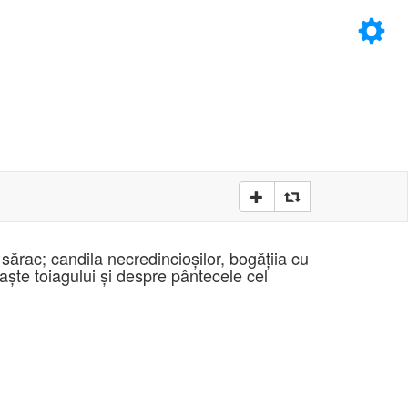
×
D
D
 sărac; candila necredincioşilor, bogăţiia cu
iaşte toiagului şi despre pântecele cel