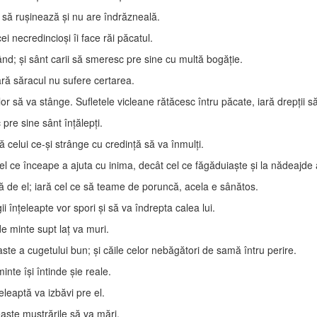
 să ruşinează şi nu are îndrăzneală.
i necredincioşi îi face răi păcatul.
d; şi sânt carii să smeresc pre sine cu multă bogăţie.
ară săracul nu sufere certarea.
r să va stânge. Sufletele vicleane rătăcesc întru păcate, iară drepţii să
pre sine sânt înţălepţi.
celui ce-şi strânge cu credinţă să va înmulţi.
 ce înceape a ajuta cu inima, decât cel ce făgăduiaşte şi la nădeajde 
de el; iară cel ce să teame de poruncă, acela e sânătos.
ii înţeleapte vor spori şi să va îndrepta calea lui.
de minte supt laţ va muri.
te a cugetului bun; şi căile celor nebăgători de samă întru perire.
inte îşi întinde şie reale.
leaptă va izbăvi pre el.
eaşte mustrările să va mări.