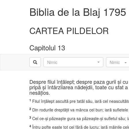
Biblia de la Blaj 1795
CARTEA PILDELOR
Capitolul 13
Nimic
Nimic
Despre fiiul înţălept; despre paza gurii şi c
pripă şi întârziiarea nădejdii, toate cu sfat
nesăţios.
1
Fiiul înţălept ascultă pre tatăl său, iară cel neascultăto
2
Din rodurile dreptăţii va mânca cel bun; iară sufletele
3
Cel ce-şi păzeaşte gura sa păzeaşte-şi sufletul său; ia
4
Întru pofte easte tot cel fără de lucru; iară mâinile cel