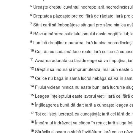
5
Ureaşte dreptul cuvântul nedrept; iară necredinciosul
6
Dreptatea păzeaşte pre cei fără de răotate; iară pre ce
7
Sânt carii să îmbogăţesc sânguri pre sâne nimica avân
8
Răscumpărarea sufletului omului easte bogăţiia lui; i
9
Lumină drepţilor e pururea, iară lumina necredincioşilo
10
Cel rău cu sudalmă face reale; iară cei ce să cunosc 
11
Avearea adunată cu fărădeleage să va împuţina, iară 
12
Dreptul să îndură şi împrumutează; mai bun easte cel
13
Cel ce nu bagă în samă lucrul nebăga-să-va în samă 
14
Fiiului viclean nimica nu easte bun; iară lucrurile slug
15
Leagea înţeleptului easte izvorul vieţii; iară cel fără 
16
Înţăleagerea bună dă dar; iară a cunoaşte leagea eas
17
Tot cel isteţ lucrează cu cunoştinţă; iară cel fără de m
18
Împăratul îndrăzneţ va cădea în reale; iară sluga înţe
19
Sărăciia şi ocara o strică învăţătura; iară cel ce păz