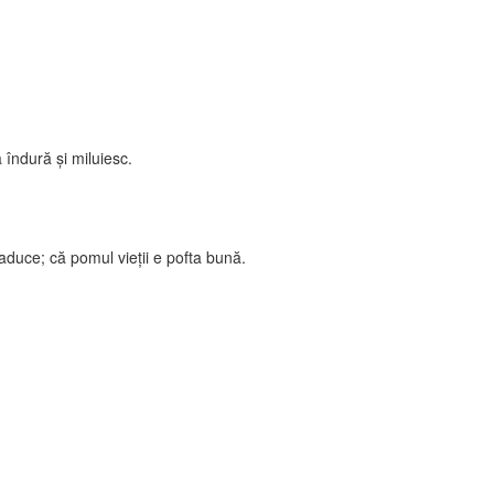
 îndură şi miluiesc.
aduce; că pomul vieţii e pofta bună.