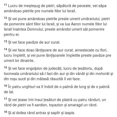
11
Lucru de meşteşug de pietri, săpătură de peceate, vei săpa
amândoao pietrile pre numele fiilor lui Israil.
12
Şi vei pune amândoao pietrile preste umerii umărariului, pietri
de pomenire sânt fiilor lui Israil, şi va lua Aaron numele fiilor lui
Israil înaintea Domnului, preste amândoi umerii săi pomenire
pentru ei.
13
Şi vei face pavăze de aur curat.
14
Şi vei face doao lănţişoare de aur curat, amestecate cu flori,
lucru împletit, şi vei pune lănţişoarele împletite preste pavăze pre
umerii lor dinainte.
15
Şi vei face engolpion de judecăţi, lucru de ţesătoriu, după
tocmeala umărariului să-l faci din aur şi din vânăt şi din mohorât şi
din roşu sucit şi din mătasă răsucită îl vei face.
16
În patru unghiuri va fi îndoit de o palmă de lung şi de o palmă
de lat.
17
Şi vei ţease într-însul ţesături de piiatră cu patru rânduri, un
rând de pietri va fi sardion, topazion şi smaragd un rând.
18
Şi al doilea rând antrax şi sapfir şi iaspis.