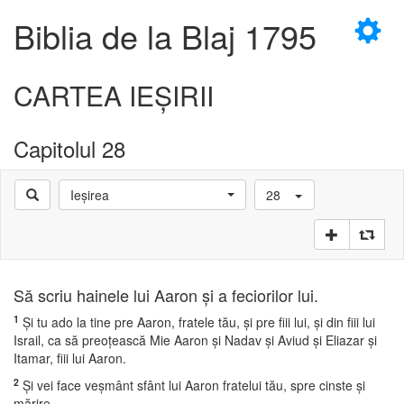
×
Biblia de la Blaj 1795
CARTEA IEŞIRII
Capitolul 28
D
Ieşirea
28
D
Să scriu hainele lui Aaron şi a feciorilor lui.
1
Şi tu ado la tine pre Aaron, fratele tău, şi pre fiii lui, şi din fiii lui
Israil, ca să preoţească Mie Aaron şi Nadav şi Aviud şi Eliazar şi
Itamar, fiii lui Aaron.
2
Şi vei face veşmânt sfânt lui Aaron fratelui tău, spre cinste şi
mărire.