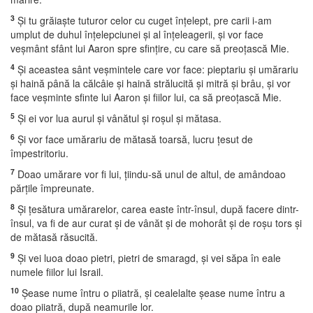
3
Şi tu grăiaşte tuturor celor cu cuget înţelept, pre carii i-am
umplut de duhul înţelepciunei şi al înţeleagerii, şi vor face
veşmânt sfânt lui Aaron spre sfinţire, cu care să preoţască Mie.
4
Şi aceastea sânt veşmintele care vor face: pieptariu şi umărariu
şi haină până la călcâie şi haină strălucită şi mitră şi brâu, şi vor
face veşminte sfinte lui Aaron şi fiilor lui, ca să preoţască Mie.
5
Şi ei vor lua aurul şi vânătul şi roşul şi mătasa.
6
Şi vor face umărariu de mătasă toarsă, lucru ţesut de
împestritoriu.
7
Doao umărare vor fi lui, ţiindu-să unul de altul, de amândoao
părţile împreunate.
8
Şi ţesătura umărarelor, carea easte într-însul, după facere dintr-
însul, va fi de aur curat şi de vânăt şi de mohorât şi de roşu tors şi
de mătasă răsucită.
9
Şi vei luoa doao pietri, pietri de smaragd, şi vei săpa în eale
numele fiilor lui Israil.
10
Şease nume întru o piiatră, şi cealelalte şease nume întru a
doao piiatră, după neamurile lor.