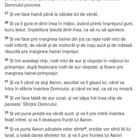
Domnului pururea.
27
Şi vei face haină până la călcâie tot de vânăt.
28
Şi va fi gura ei dintr-însa în mijloc, având primb împrejurul gurii,
lucru ţesut, împletitura ţesută dintr-însa, ca să nu să spintece.
29
Şi vei face pre marginea hainei din jos ca nişte rodii mici de
rodii înfloriţi, de vânăt şi de mohorât şi de roşu sucit şi de mătasă
răsucită pre marginea hainei împrejur.
30
Şi într-acestaşi chip, rodii mici de aur şi clopoţei în mijlocul lor
primprejur, după fieştecare rodii de aur clopoţel, şi floare pre
marginea hainei primprejur.
31
Şi va fi când va sluji Aaron, ascultat va fi glasul lui, când va
întra în sfânta înaintea Domnului, şi când va ieşi, ca să nu moară.
32
Şi vei face tablă de aur curat, şi vei săpa într-însa chip de
peceate: Sfinţire Domnului.
33
Şi vei pune preste ea vânăt sucit, şi va fi pre mitră înaintea
feaţii mitrei, şi va fi deasupra frunţii lui Aaron.
34
a
Şi va purta Aaron păcatele celor sfinte
, oricâte vor sfinţi fiii lui
Israil, a toată darea sfintelor lor, şi va fi pre fruntea lui Aaron