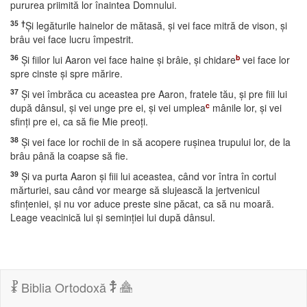
pururea priimită lor înaintea Domnului.
35
†
Şi legăturile hainelor de mătasă, şi vei face mitră de vison, şi
brâu vei face lucru împestrit.
36
b
Şi fiilor lui Aaron vei face haine şi brâie, şi chidare
vei face lor
spre cinste şi spre mărire.
37
Şi vei îmbrăca cu aceastea pre Aaron, fratele tău, şi pre fiii lui
c
după dânsul, şi vei unge pre ei, şi vei umplea
mânile lor, şi vei
sfinţi pre ei, ca să fie Mie preoţi.
38
Şi vei face lor rochii de in să acopere ruşinea trupului lor, de la
brâu până la coapse să fie.
39
Şi va purta Aaron şi fiii lui aceastea, când vor întra în cortul
mărturiei, sau când vor mearge să slujească la jertvenicul
sfinţeniei, şi nu vor aduce preste sine păcat, ca să nu moară.
Leage veacinică lui şi seminţiei lui după dânsul.
Biblia Ortodoxă