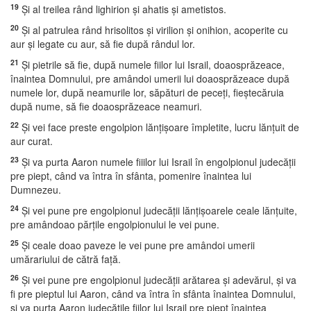
19
Şi al treilea rând lighirion şi ahatis şi ametistos.
20
Şi al patrulea rând hrisolitos şi virilion şi onihion, acoperite cu
aur şi legate cu aur, să fie după rândul lor.
21
Şi pietrile să fie, după numele fiilor lui Israil, doaosprăzeace,
înaintea Domnului, pre amândoi umerii lui doaosprăzeace după
numele lor, după neamurile lor, săpături de peceţi, fieştecăruia
după nume, să fie doaosprăzeace neamuri.
22
Şi vei face preste engolpion lănţişoare împletite, lucru lănţuit de
aur curat.
23
Şi va purta Aaron numele fiiilor lui Israil în engolpionul judecăţii
pre piept, când va întra în sfânta, pomenire înaintea lui
Dumnezeu.
24
Şi vei pune pre engolpionul judecăţii lănţişoarele ceale lănţuite,
pre amândoao părţile engolpionului le vei pune.
25
Şi ceale doao paveze le vei pune pre amândoi umerii
umărariului de cătră faţă.
26
Şi vei pune pre engolpionul judecăţii arătarea şi adevărul, şi va
fi pre pieptul lui Aaron, când va întra în sfânta înaintea Domnului,
şi va purta Aaron judecăţile fiilor lui Israil pre piept înaintea