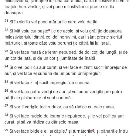
milostivitoriu, şi feaţele lor una cătră alta, cătră milostivitoriu vor fi
feaţele heruvimilor, şi vei pune milostivitoriul preste sicriiu
deasupra.
21
Şi în sicriiu vei pune mărturiile care voiu da ţie.
22
e
Şi Mă voiu cunoaşte
ţie de acolo, şi voiu grăi ţie deasupra
milostivitoriului dintră cei doi heruvimi, carii sânt preste sicriiul
mărturiei, şi toate câte voiu porunci ţie cătră fiii lui Israil.
23
Şi vei face masă de lemn neputred, de doi coţi de lungă, şi de
un cot de lată, şi de un cot şi jumătate de înaltă.
24
Şi o vei polii cu aur curat, şi vei face ei zimţi suciţi împrejur de
aur, şi vei face ei cunună de un pumn primpregiur.
25
Şi vei face zimţ sucit împregiur de cunună.
26
Şi vei face patru verigi de aur, şi vei pune verigile pre patru
părţi ale picioarelor ei supt cunună.
27
Şi vor fi verigile teci rudelor, ca să râdice cu eale masa.
28
Şi vei face rudele de leamne neputrede, şi le vei polii cu aur
curat, şi să va râdica cu dânsele masa.
29
f
g
Şi vei face blidele ei, şi căţiile,
şi turnătorile
, şi păharăle întru