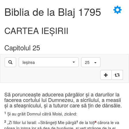
×
Biblia de la Blaj 1795
CARTEA IEŞIRII
Capitolul 25
D
Ieşirea
25
D
Să porunceaşte aducerea pârgălor şi a darurilor la
facerea cortului lui Dumnezeu, a sicriiului, a measii
şi a sfeaşnicului, şi a tuturor care să ţin de dânsăle.
1
Şi au grăit Domnul cătră Moisi, zicând:
2
†
a
„Zi fiilor lui Israil: «Strângeţi Mie pârgă
de la toţi
cărora le va
părea în inima lor să dea de bunăvoie, şi veţi strânge de la ei