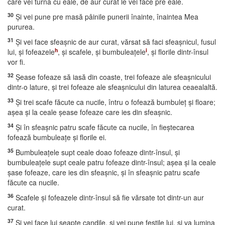
care vei turna cu eale, de aur curat le vei face pre eale.
30
Şi vei pune pre masă pâinile punerii înainte, înaintea Mea
pururea.
31
Şi vei face sfeaşnic de aur curat, vărsat să faci sfeaşnicul, fusul
h
i
lui, şi fofeazele
, şi scafele, şi bumbuleaţele
, şi florile dintr-însul
vor fi.
32
Şease fofeaze să iasă din coaste, trei fofeaze ale sfeaşnicului
dintr-o lature, şi trei fofeaze ale sfeaşnicului din laturea ceaealaltă.
33
Şi trei scafe făcute ca nucile, întru o fofează bumbuleţ şi floare;
aşea şi la ceale şease fofeaze care ies din sfeaşnic.
34
Şi în sfeaşnic patru scafe făcute ca nucile, în fieştecarea
fofează bumbuleaţe şi florile ei.
35
Bumbuleaţele supt ceale doao fofeaze dintr-însul, şi
bumbuleaţele supt ceale patru fofeaze dintr-însul; aşea şi la ceale
şase fofeaze, care ies din sfeaşnic, şi în sfeaşnic patru scafe
făcute ca nucile.
36
Scafele şi fofeazele dintr-însul să fie vărsate tot dintr-un aur
curat.
37
Şi vei face lui şeapte candile, şi vei pune feştile lui, şi va lumina