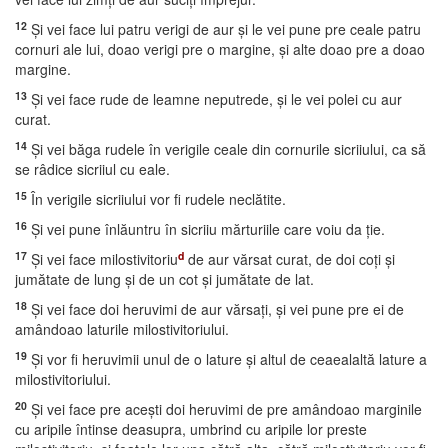
12
Şi vei face lui patru verigi de aur şi le vei pune pre ceale patru
cornuri ale lui, doao verigi pre o margine, şi alte doao pre a doao
margine.
13
Şi vei face rude de leamne neputrede, şi le vei polei cu aur
curat.
14
Şi vei băga rudele în verigile ceale din cornurile sicriiului, ca să
se râdice sicriiul cu eale.
15
În verigile sicriiului vor fi rudele neclătite.
16
Şi vei pune înlăuntru în sicriiu mărturiile care voiu da ţie.
17
d
Şi vei face milostivitoriu
de aur vărsat curat, de doi coţi şi
jumătate de lung şi de un cot şi jumătate de lat.
18
Şi vei face doi heruvimi de aur vărsaţi, şi vei pune pre ei de
amândoao laturile milostivitoriului.
19
Şi vor fi heruvimii unul de o lature şi altul de ceaealaltă lature a
milostivitoriului.
20
Şi vei face pre aceşti doi heruvimi de pre amândoao marginile
cu aripile întinse deasupra, umbrind cu aripile lor preste