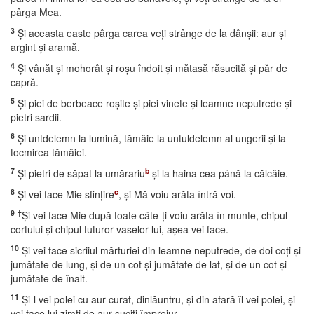
pârga Mea.
3
Şi aceasta easte pârga carea veţi strânge de la dânşii: aur şi
argint şi aramă.
4
Şi vânăt şi mohorât şi roşu îndoit şi mătasă răsucită şi păr de
capră.
5
Şi piei de berbeace roşite şi piei vinete şi leamne neputrede şi
pietri sardii.
6
Şi untdelemn la lumină, tămâie la untuldelemn al ungerii şi la
tocmirea tămâiei.
7
b
Şi pietri de săpat la umărariu
şi la haina cea până la călcâie.
8
c
Şi vei face Mie sfinţire
, şi Mă voiu arăta întră voi.
9
†
Şi vei face Mie după toate câte-ţi voiu arăta în munte, chipul
cortului şi chipul tuturor vaselor lui, aşea vei face.
10
Şi vei face sicriiul mărturiei din leamne neputrede, de doi coţi şi
jumătate de lung, şi de un cot şi jumătate de lat, şi de un cot şi
jumătate de înalt.
11
Şi-l vei polei cu aur curat, dinlăuntru, şi din afară îl vei polei, şi
vei face lui zimţi de aur suciţi împrejur.