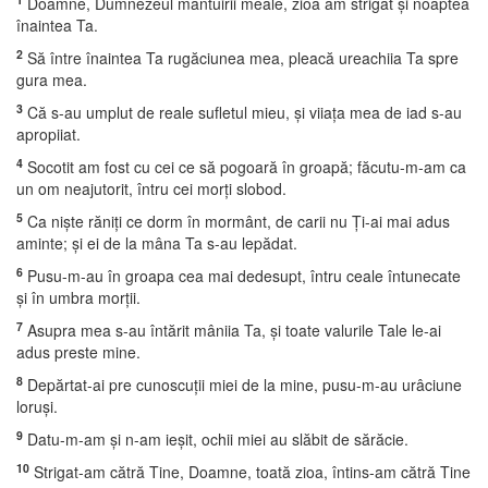
Doamne, Dumnezeul mântuirii meale, zioa am strigat şi noaptea
înaintea Ta.
2
Să între înaintea Ta rugăciunea mea, pleacă ureachiia Ta spre
gura mea.
3
Că s-au umplut de reale sufletul mieu, şi viiaţa mea de iad s-au
apropiiat.
4
Socotit am fost cu cei ce să pogoară în groapă; făcutu-m-am ca
un om neajutorit, întru cei morţi slobod.
5
Ca nişte răniţi ce dorm în mormânt, de carii nu Ţi-ai mai adus
aminte; şi ei de la mâna Ta s-au lepădat.
6
Pusu-m-au în groapa cea mai dedesupt, întru ceale întunecate
şi în umbra morţii.
7
Asupra mea s-au întărit mâniia Ta, şi toate valurile Tale le-ai
adus preste mine.
8
Depărtat-ai pre cunoscuţii miei de la mine, pusu-m-au urâciune
loruşi.
9
Datu-m-am şi n-am ieşit, ochii miei au slăbit de sărăcie.
10
Strigat-am cătră Tine, Doamne, toată zioa, întins-am cătră Tine