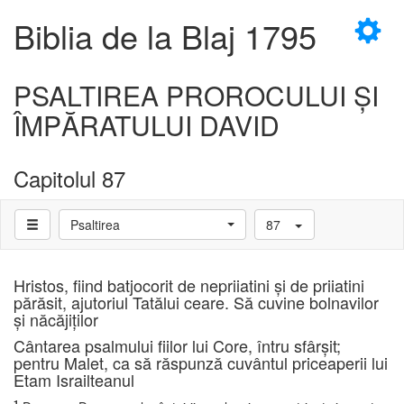
×
Biblia de la Blaj 1795
PSALTIREA PROROCULUI ŞI
ÎMPĂRATULUI DAVID
D
Capitolul 87
Psaltirea
87
D
Hristos, fiind batjocorit de nepriiatini şi de priiatini
părăsit, ajutoriul Tatălui ceare. Să cuvine bolnavilor
şi năcăjiţilor
Cântarea psalmului fiilor lui Core, întru sfârşit;
pentru Malet, ca să răspunză cuvântul priceaperii lui
Etam Israilteanul
1