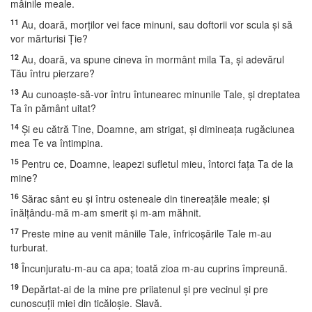
mâinile meale.
11
Au, doară, morţilor vei face minuni, sau doftorii vor scula şi să
vor mărturisi Ţie?
12
Au, doară, va spune cineva în mormânt mila Ta, şi adevărul
Tău întru pierzare?
13
Au cunoaşte-să-vor întru întunearec minunile Tale, şi dreptatea
Ta în pământ uitat?
14
Şi eu cătră Tine, Doamne, am strigat, şi dimineaţa rugăciunea
mea Te va întimpina.
15
Pentru ce, Doamne, leapezi sufletul mieu, întorci faţa Ta de la
mine?
16
Sărac sânt eu şi întru osteneale din tinereaţăle meale; şi
înălţându-mă m-am smerit şi m-am măhnit.
17
Preste mine au venit mâniile Tale, înfricoşările Tale m-au
turburat.
18
Încunjuratu-m-au ca apa; toată zioa m-au cuprins împreună.
19
Depărtat-ai de la mine pre priiatenul şi pre vecinul şi pre
cunoscuţii miei din ticăloşie. Slavă.