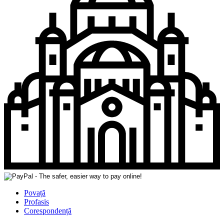
Povață
Profasis
Corespondență