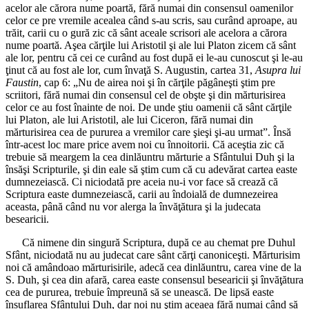
acelor ale cărora nume poartă, fără numai din consensul oamenilor
celor ce pre vremile acealea când s-au scris, sau curând aproape, au
trăit, carii cu o gură zic că sânt aceale scrisori ale acelora a cărora
nume poartă. Aşea cărţile lui Aristotil şi ale lui Platon zicem că sânt
ale lor, pentru că cei ce curând au fost după ei le-au cunoscut şi le-au
ţinut că au fost ale lor, cum învaţă S. Augustin, cartea 31,
Asupra lui
Faustin
, cap 6: „Nu de airea noi şi în cărţile păgâneşti ştim pre
scriitori, fără numai din consensul cel de obşte şi din mărturisirea
celor ce au fost înainte de noi. De unde ştiu oamenii că sânt cărţile
lui Platon, ale lui Aristotil, ale lui Ciceron, fără numai din
mărturisirea cea de pururea a vremilor care şieşi şi-au urmat”. Însă
într-acest loc mare price avem noi cu înnoitorii. Că aceştia zic că
trebuie să meargem la cea dinlăuntru mărturie a Sfântului Duh şi la
însăşi Scripturile, şi din eale să ştim cum că cu adevărat cartea easte
dumnezeiască. Ci niciodată pre aceia nu-i vor face să crează că
Scriptura easte dumnezeiască, carii au îndoială de dumnezeirea
aceasta, până când nu vor alerga la învăţătura şi la judecata
besearicii.
Că nimene din singură Scriptura, după ce au chemat pre Duhul
Sfânt, niciodată nu au judecat care sânt cărţi canoniceşti. Mărturisim
noi că amândoao mărturisirile, adecă cea dinlăuntru, carea vine de la
S. Duh, şi cea din afară, carea easte consensul besearicii şi învăţătura
cea de pururea, trebuie împreună să se unească. De lipsă easte
însuflarea Sfântului Duh, dar noi nu ştim aceaea fără numai când să