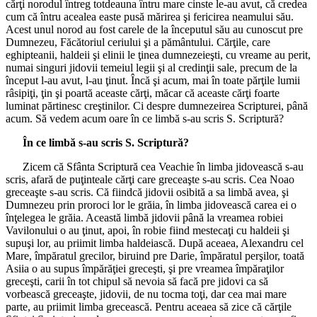
cărţi norodul întreg totdeauna întru mare cinste le-au avut, că credea
cum că întru acealea easte pusă mărirea şi fericirea neamului său.
Acest unul norod au fost carele de la începutul său au cunoscut pre
Dumnezeu, Făcătoriul ceriului şi a pământului. Cărţile, care
eghipteanii, haldeii şi elinii le ţinea dumnezeieşti, cu vreame au perit,
numai singuri jidovii temeiul legii şi al credinţii sale, precum de la
început l-au avut, l-au ţinut. Încă şi acum, mai în toate părţile lumii
râsipiţi, ţin şi poartă aceaste cărţi, măcar că aceaste cărţi foarte
luminat părtinesc creştinilor. Ci despre dumnezeirea Scripturei, până
acum. Să vedem acum oare în ce limbă s-au scris S. Scriptură?
În ce limbă s-au scris S. Scriptură?
Zicem că Sfânta Scriptură cea Veachie în limba jidovească s-au
scris, afară de puţinteale cărţi care greceaşte s-au scris. Cea Noao
greceaşte s-au scris. Că fiindcă jidovii osibită a sa limbă avea, şi
Dumnezeu prin proroci lor le grăia, în limba jidovească carea ei o
înţelegea le grăia. Această limbă jidovii până la vreamea robiei
Vavilonului o au ţinut, apoi, în robie fiind mestecaţi cu haldeii şi
supuşi lor, au priimit limba haldeiască. După aceaea, Alexandru cel
Mare, împăratul grecilor, biruind pre Darie, împăratul perşilor, toată
Asiia o au supus împărăţiei greceşti, şi pre vreamea împăraţilor
greceşti, carii în tot chipul să nevoia să facă pre jidovi ca să
vorbească greceaşte, jidovii, de nu tocma toţi, dar cea mai mare
parte, au priimit limba grecească. Pentru aceaea să zice că cărţile