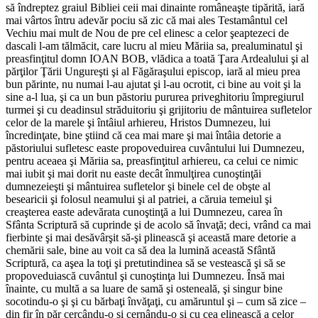
să îndreptez graiul Bibliei ceii mai dinainte româneaşte tipărită, iară
mai vârtos întru adevăr pociu să zic că mai ales Testamântul cel
Vechiu mai mult de Nou de pre cel elinesc a celor şeaptezeci de
dascali l-am tălmăcit, care lucru al mieu Măriia sa, prealuminatul şi
preasfinţitul domn IOAN BOB, vlădica a toată Ţara Ardealului şi al
părţilor Ţării Ungureşti şi al Făgăraşului episcop, iară al mieu prea
bun părinte, nu numai l-au ajutat şi l-au ocrotit, ci bine au voit şi la
sine a-l lua, şi ca un bun păstoriu pururea priveghitoriu împregiurul
turmei şi cu deadinsul străduitoriu şi grijitoriu de mântuirea sufletelor
celor de la marele şi întâiul arhiereu, Hristos Dumnezeu, lui
încredinţate, bine ştiind că cea mai mare şi mai întâia detorie a
păstoriului sufletesc easte propoveduirea cuvântului lui Dumnezeu,
pentru aceaea şi Măriia sa, preasfinţitul arhiereu, ca celui ce nimic
mai iubit şi mai dorit nu easte decât înmulţirea cunoştinţăi
dumnezeieşti şi mântuirea sufletelor şi binele cel de obşte al
besearicii şi folosul neamului şi al patriei, a căruia temeiul şi
creaşterea easte adevărata cunoştinţă a lui Dumnezeu, carea în
Sfânta Scriptură să cuprinde şi de acolo să învaţă; deci, vrând ca mai
fierbinte şi mai desăvârşit să-şi plinească şi această mare detorie a
chemării sale, bine au voit ca să dea la lumină această Sfântă
Scriptură, ca aşea la toţi şi pretutindinea să se vestească şi să se
propoveduiască cuvântul şi cunoştinţa lui Dumnezeu. Însă mai
înainte, cu multă a sa luare de samă şi osteneală, şi singur bine
socotindu-o şi şi cu bărbaţi învăţaţi, cu amăruntul şi – cum să zice –
din fir în păr cercându-o şi cernându-o şi cu cea elinească a celor