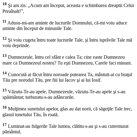
10
Şi am zis: „Acum am început, aceasta e schimbarea dreaptii Celui
Preaînalt!”,
11
Adusu-mi-am aminte de lucrurile Domnului, că-mi voiu aduce
aminte din început de minunile Tale.
12
Şi voiu cugeta întru toate lucrurile Tale, şi întru isprăvile Tale mă
voiu deprinde.
13
Dumnezeule, întru cel sfânt e calea Ta; cine easte Dumnezeu
mare ca Dumnezeul nostru? Tu eşti Dumnezeu, Carele faci minuni.
14
Cunocută ai făcut întru noroade putearea Ta, mântuit-ai cu braţul
Tău pre norodul Tău, pre fiii lui Iacov şi ai lui Iosif.
15
Văzutu-Te-au apele, Dumnezeule, văzutu-Te-au apele şi s-au
spăimântat; turburatu-s-au adâncurile.
16
Mulţimea sunetului apelor, glas au dat norii, că săgeţile Tale trec,
glasul tunetului Tău, în roată.
17
Luminat-au fulgerile Tale lumea, clătitu-s-au şi s-au cutremurat
pământul.