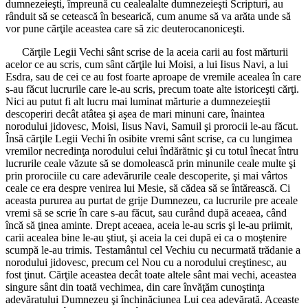
dumnezeieşti, împreună cu cealealalte dumnezeieşti Scripturi, au
rânduit să se cetească în besearică, cum anume să va arăta unde să
vor pune cărţile aceastea care să zic deuterocanoniceşti.
Cărţile Legii Vechi sânt scrise de la aceia carii au fost mărturii
acelor ce au scris, cum sânt cărţile lui Moisi, a lui Iisus Navi, a lui
Esdra, sau de cei ce au fost foarte aproape de vremile acealea în care
s-au făcut lucrurile care le-au scris, precum toate alte istoriceşti cărţi.
Nici au putut fi alt lucru mai luminat mărturie a dumnezeieştii
descoperiri decât atâtea şi aşea de mari minuni care, înaintea
norodului jidovesc, Moisi, Iisus Navi, Samuil şi prorocii le-au făcut.
Însă cărţile Legii Vechi în osibite vremi sânt scrise, ca cu lungimea
vremilor necredinţa norodului celui îndărătnic şi cu totul înecat întru
lucrurile ceale văzute să se domolească prin minunile ceale multe şi
prin prorociile cu care adevărurile ceale descoperite, şi mai vârtos
ceale ce era despre venirea lui Mesie, să cădea să se întărească. Ci
aceasta pururea au purtat de grije Dumnezeu, ca lucrurile pre aceale
vremi să se scrie în care s-au făcut, sau curând după aceaea, când
încă să ţinea aminte. Drept aceaea, aceia le-au scris şi le-au priimit,
carii acealea bine le-au ştiut, şi aceia la cei după ei ca o moştenire
scumpă le-au trimis. Testamântul cel Vechiu cu necurmată trădanie a
norodului jidovesc, precum cel Nou cu a norodului creştinesc, au
fost ţinut. Cărţile aceastea decât toate altele sânt mai vechi, aceastea
singure sânt din toată vechimea, din care învăţăm cunoştinţa
adevăratului Dumnezeu şi închinăciunea Lui cea adevărată. Aceaste