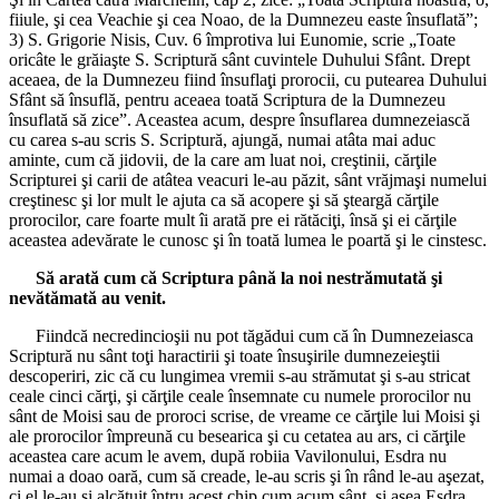
fiiule, şi cea Veachie şi cea Noao, de la Dumnezeu easte însuflată”;
3) S. Grigorie Nisis, Cuv. 6 împrotiva lui Eunomie, scrie „Toate
oricâte le grăiaşte S. Scriptură sânt cuvintele Duhului Sfânt. Drept
aceaea, de la Dumnezeu fiind însuflaţi prorocii, cu putearea Duhului
Sfânt să însuflă, pentru aceaea toată Scriptura de la Dumnezeu
însuflată să zice”. Aceastea acum, despre însuflarea dumnezeiască
cu carea s-au scris S. Scriptură, ajungă, numai atâta mai aduc
aminte, cum că jidovii, de la care am luat noi, creştinii, cărţile
Scripturei şi carii de atâtea veacuri le-au păzit, sânt vrăjmaşi numelui
creştinesc şi lor mult le ajuta ca să acopere şi să şteargă cărţile
prorocilor, care foarte mult îi arată pre ei rătăciţi, însă şi ei cărţile
aceastea adevărate le cunosc şi în toată lumea le poartă şi le cinstesc.
Să arată cum că Scriptura până la noi nestrămutată şi
nevătămată au venit.
Fiindcă necredincioşii nu pot tăgădui cum că în Dumnezeiasca
Scriptură nu sânt toţi haractirii şi toate însuşirile dumnezeieştii
descoperiri, zic că cu lungimea vremii s-au strămutat şi s-au stricat
ceale cinci cărţi, şi cărţile ceale însemnate cu numele prorocilor nu
sânt de Moisi sau de proroci scrise, de vreame ce cărţile lui Moisi şi
ale prorocilor împreună cu besearica şi cu cetatea au ars, ci cărţile
aceastea care acum le avem, după robiia Vavilonului, Esdra nu
numai a doao oară, cum să creade, le-au scris şi în rând le-au aşezat,
ci el le-au şi alcătuit întru acest chip cum acum sânt, şi aşea Esdra