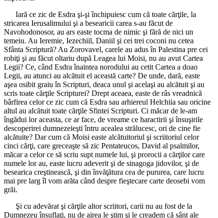
Iară ce zic de Esdra şi-şi închipuiesc cum că toate cărţile, la
stricarea Ierusalimului şi a besearicii carea s-au făcut de
Navohodonosor, au ars easte tocma de nimic şi fără de nici un
temeiu. Au Ieremie, Iezechiil, Daniil şi cei trei coconi nu cetea
Sfânta Scriptură? Au Zorovavel, carele au adus în Palestina pre cei
robiţi şi au făcut oltariu după Leagea lui Moisi, nu au avut Cartea
Legii? Ce, când Esdra înaintea norodului au cetit Cartea a doao
Legii, au atunci au alcătuit el această carte? De unde, dară, easte
aşea osibit graiu în Scripturi, deaca unul şi acelaşi au alcătuit şi au
scris toate cărţile Scripturei? Drept aceaea, easte de râs vreadnică
bârfirea celor ce zic cum că Esdra sau arhiereul Helchiia sau oricine
altul au alcătuit toate cărţile Sfintei Scripturi. Ci măcar de le-am
îngădui lor aceasta, ce ar face, de vreame ce haractirii şi însuşirile
descoperirei dumnezeieşti întru acealea strălucesc, ori de cine fie
alcătuite? Dar cum că Moisi easte alcătuitoriul şi scriitoriul celor
cinci cărţi, care greceaşte să zic Pentateucos, David al psalmilor,
măcar a celor ce să scriu supt numele lui, şi prorocii a cărţilor care
numele lor au, easte lucru adeverit şi de sinagoga jidovilor, şi de
besearica creştinească, şi din învăţătura cea de pururea, care lucru
mai pre larg îl vom arăta când despre fieştecare carte deosebi vom
grăi.
Şi cu adevărat şi cărţile altor scriitori, carii nu au fost de la
Dumnezeu însuflaţi, nu de airea le ştim şi le creadem că sânt ale