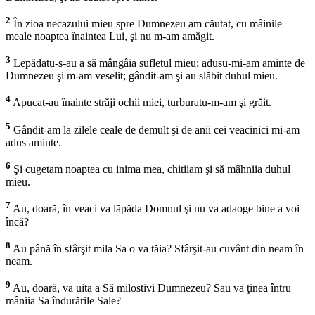
2
În zioa necazului mieu spre Dumnezeu am căutat, cu mâinile
meale noaptea înaintea Lui, şi nu m-am amăgit.
3
Lepădatu-s-au a să mângâia sufletul mieu; adusu-mi-am aminte de
Dumnezeu şi m-am veselit; gândit-am şi au slăbit duhul mieu.
4
Apucat-au înainte străji ochii miei, turburatu-m-am şi grăit.
5
Gândit-am la zilele ceale de demult şi de anii cei veacinici mi-am
adus aminte.
6
Şi cugetam noaptea cu inima mea, chitiiam şi să mâhniia duhul
mieu.
7
Au, doară, în veaci va lăpăda Domnul şi nu va adaoge bine a voi
încă?
8
Au până în sfârşit mila Sa o va tăia? Sfârşit-au cuvânt din neam în
neam.
9
Au, doară, va uita a Să milostivi Dumnezeu? Sau va ţinea întru
mâniia Sa îndurările Sale?