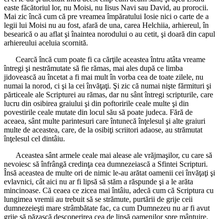
easte făcătoriul lor, nu Moisi, nu Iisus Navi sau David, au prorocii.
Mai zic încă cum că pre vreamea împăratului Iosie nici o carte de a
legii lui Moisi nu au fost, afară de una, carea Helchiia, arhiereul, în
besearică o au aflat şi înaintea norodului o au cetit, şi doară din capul
arhiereului aceluia scornită.
Cearcă încă cum poate fi ca cărţile aceastea întru atâta vreame
întregi şi nestrămutate să fie rămas, mai ales după ce limba
jidovească au încetat a fi mai mult în vorba cea de toate zilele, nu
numai la norod, ci şi la cei învăţaţi. Şi zic că numai nişte fărmituri şi
părticeale ale Scripturei au rămas, dar nu sânt întregi scripturile, care
lucru din osibirea graiului şi din poftoririle ceale multe şi din
povestirile ceale mutate din locul său să poate judeca. Fără de
aceaea, sânt multe parintesuri care întunecă înţelesul şi alte graiuri
multe de aceastea, care, de la osibiţi scriitori adaose, au strămutat
înţelesul cel dintâiu.
Aceastea sânt armele ceale mai alease ale vrăjmaşilor, cu care să
nevoiesc să înfrângă credinţa cea dumnezeiască a Sfintei Scripturi.
Însă aceastea de multe ori de nimic le-au arătat oamenii cei învăţaţi şi
evlavnici, cât aici nu ar fi lipsă să stăm a răspunde şi a le arăta
mincinoase. Că ceaea ce zicea mai întâiu, adecă cum că Scriptura cu
lungimea vremii au trebuit să se strămute, purtării de grije ceii
dumnezeieşti mare strâmbătate fac, ca cum Dumnezeu nu ar fi avut
grije să păzască descoperirea cea de lipsă oamenilor spre mântuire,