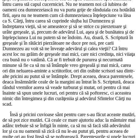
întru carea stă capul cucerniciei. Nu ne teamem noi că iubirea de
oameni cea dumnezeiască nu va purta grije de rânduiala cea hotărâtă
firii, aşea nu ne teamem cum că dumnezeiasca înţelepciune va lăsa
ca S. Cărţi, întru carea să cuprinde slujba lui Dumnezeu şi
îndreptarea vieţii, să se ameastece şi să se strice cu pierzetoare şi
urâte greşeale, şi, precum de adevărul Lui, aşea şi de bunătatea şi de
înţelepciunea Lui nu putem să ne îndoim. Au, doară, S. Scriptură în
greşeale şi în rătăciri pierzătoare ne duce pre noi, pre carii
Dumnezeu au voit să ne înveaţe adevărul şi calea vieţii? Că întru
acest loc nu grăim de greşeale mai mici, care nici credinţa, nici viiaţa
cea bună nu o vatămă. Că ar fi trebuit de pururea şi necurmată
minune să fie ca să nu să întâmple vreo greşeală şi mai mică, carea
ori din neluarea-aminte a scriitorilor, ori din osibite scrisori sau dintr-
alte pricini au putut să se întâmple. Drept aceaea, deaca parentesele,
deaca însămnările ceale de la margini au întrat în S. Scriptură, deaca
rândul vremilor aorea să veade turburat şi mutat, ori pentru că mai
înainte să spun unele lucruri, ori pentru că să poftoresc, ci aceastea
nimic din întregimea şi din curăţeniia şi adevărul Sfintelor Cărţi nu
scad.
Însă şi pricini cuvioase sânt pentru care s-au făcut aceaste mutări,
de să pot zice mutări. Că ceale ce mare ajutoriu aduc la mântuire mai
adânc trebuie să se înfigă în minte, ca să nu să facă silă adevărului
lor şi ca nu oamenii să zică că nu le-au putut şti, pentru aceaea de
multe ori au fost lipsă să se poftorească. Parentesurile şi unele lucruri