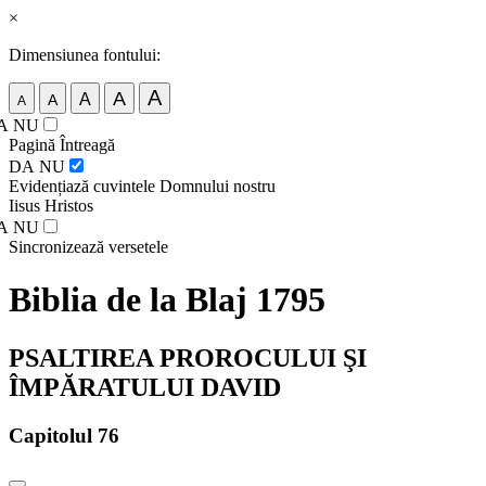
×
Dimensiunea fontului:
A
A
A
A
A
A
NU
Pagină Întreagă
DA
NU
Evidențiază cuvintele Domnului nostru
Iisus Hristos
A
NU
Sincronizează versetele
Biblia de la Blaj 1795
PSALTIREA PROROCULUI ŞI
ÎMPĂRATULUI DAVID
Capitolul 76