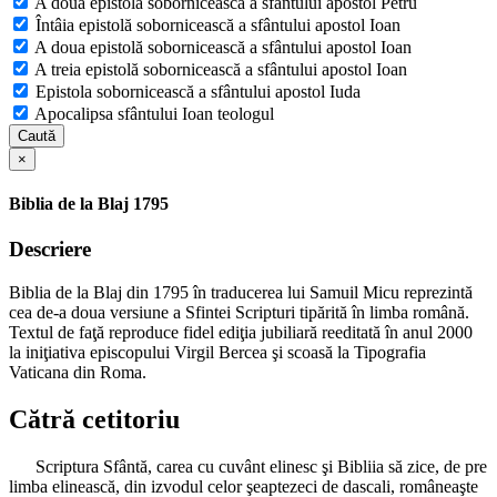
A doua epistolă sobornicească a sfântului apostol Petru
Întâia epistolă sobornicească a sfântului apostol Ioan
A doua epistolă sobornicească a sfântului apostol Ioan
A treia epistolă sobornicească a sfântului apostol Ioan
Epistola sobornicească a sfântului apostol Iuda
Apocalipsa sfântului Ioan teologul
Caută
×
Biblia de la Blaj 1795
Descriere
Biblia de la Blaj din 1795 în traducerea lui Samuil Micu reprezintă
cea de-a doua versiune a Sfintei Scripturi tipărită în limba română.
Textul de faţă reproduce fidel ediţia jubiliară reeditată în anul 2000
la iniţiativa episcopului Virgil Bercea şi scoasă la Tipografia
Vaticana din Roma.
Cătră cetitoriu
Scriptura Sfântă, carea cu cuvânt elinesc şi Bibliia să zice, de pre
limba elinească, din izvodul celor şeaptezeci de dascali, româneaşte