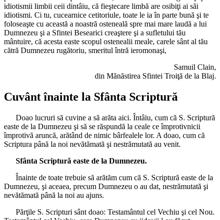
idiotismii limbii ceii dintâiu, că fieştecare limbă are osibiţi ai săi
idiotismi. Ci tu, cucearnice cetitoriule, toate le ia în parte bună şi te
foloseaşte cu această a noastră osteneală spre mai mare laudă a lui
Dumnezeu şi a Sfintei Besearici creaştere şi a sufletului tău
mântuire, că acesta easte scopul ostenealii meale, carele sânt al tău
cătră Dumnezeu rugătoriu, smeritul întră ieromonaşi,
Samuil Clain,
din Mănăstirea Sfintei Troiţă de la Blaj.
Cuvânt înainte la Sfânta Scriptură
Doao lucruri să cuvine a să arăta aici. Întâiu, cum că S. Scriptură
easte de la Dumnezeu şi să se răspundă la ceale ce împrotivnicii
împrotivă aruncă, arătând de nimic bârfealele lor. A doao, cum că
Scriptura până la noi nevătămată şi nestrămutată au venit.
Sfânta Scriptură easte de la Dumnezeu.
Înainte de toate trebuie să arătăm cum că S. Scriptură easte de la
Dumnezeu, şi aceaea, precum Dumnezeu o au dat, nestrămutată şi
nevătămată până la noi au ajuns.
Părţile S. Scripturi sânt doao: Testamântul cel Vechiu şi cel Nou.