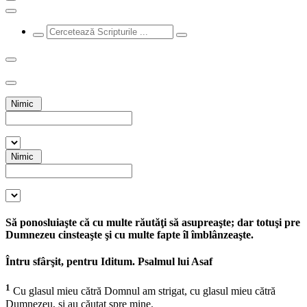
Nimic
Nimic
Să ponosluiaşte că cu multe răutăţi să asupreaşte; dar totuşi pre
Dumnezeu cinsteaşte şi cu multe fapte îl îmblânzeaşte.
Întru sfârşit, pentru Iditum. Psalmul lui Asaf
1
Cu glasul mieu cătră Domnul am strigat, cu glasul mieu cătră
Dumnezeu, şi au căutat spre mine.