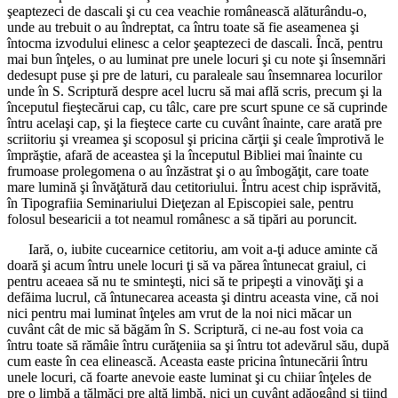
şeaptezeci de dascali şi cu cea veachie românească alăturându-o,
unde au trebuit o au îndreptat, ca întru toate să fie aseamenea şi
întocma izvodului elinesc a celor şeaptezeci de dascali. Încă, pentru
mai bun înţeles, o au luminat pre unele locuri şi cu note şi însemnări
dedesupt puse şi pre de laturi, cu paraleale sau însemnarea locurilor
unde în S. Scriptură despre acel lucru să mai află scris, precum şi la
începutul fieştecărui cap, cu tâlc, care pre scurt spune ce să cuprinde
întru acelaşi cap, şi la fieştece carte cu cuvânt înainte, care arată pre
scriitoriu şi vreamea şi scoposul şi pricina cărţii şi ceale împrotivă le
împrăştie, afară de aceastea şi la începutul Bibliei mai înainte cu
frumoase prolegomena o au înzăstrat şi o au îmbogăţit, care toate
mare lumină şi învăţătură dau cetitoriului. Întru acest chip isprăvită,
în Tipografiia Seminariului Dieţezan al Episcopiei sale, pentru
folosul besearicii a tot neamul românesc a să tipări au poruncit.
Iară, o, iubite cucearnice cetitoriu, am voit a-ţi aduce aminte că
doară şi acum întru unele locuri ţi să va părea întunecat graiul, ci
pentru aceaea să nu te sminteşti, nici să te pripeşti a vinovăţi şi a
defăima lucrul, că întunecarea aceasta şi dintru aceasta vine, că noi
nici pentru mai luminat înţeles am vrut de la noi nici măcar un
cuvânt cât de mic să băgăm în S. Scriptură, ci ne-au fost voia ca
întru toate să rămâie întru curăţeniia sa şi întru tot adevărul său, după
cum easte în cea elinească. Aceasta easte pricina întunecării întru
unele locuri, că foarte anevoie easte luminat şi cu chiiar înţeles de
pre o limbă a tălmăci pre altă limbă, nici un cuvânt adăogând şi ţiind