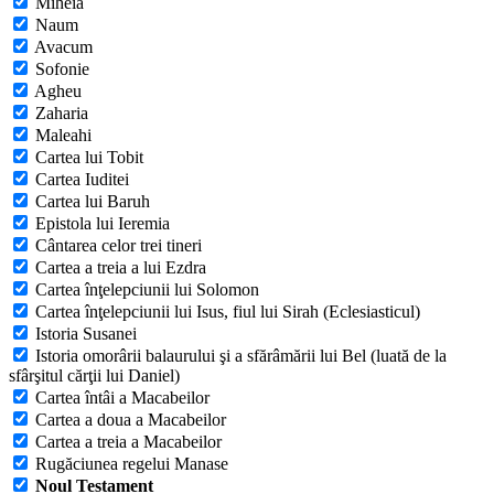
Miheia
Naum
Avacum
Sofonie
Agheu
Zaharia
Maleahi
Cartea lui Tobit
Cartea Iuditei
Cartea lui Baruh
Epistola lui Ieremia
Cântarea celor trei tineri
Cartea a treia a lui Ezdra
Cartea înţelepciunii lui Solomon
Cartea înţelepciunii lui Isus, fiul lui Sirah (Eclesiasticul)
Istoria Susanei
Istoria omorârii balaurului şi a sfărâmării lui Bel (luată de la
sfârşitul cărţii lui Daniel)
Cartea întâi a Macabeilor
Cartea a doua a Macabeilor
Cartea a treia a Macabeilor
Rugăciunea regelui Manase
Noul Testament