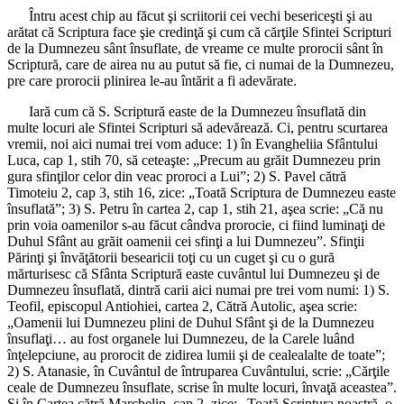
Întru acest chip au făcut şi scriitorii cei vechi besericeşti şi au
arătat că Scriptura face şie credinţă şi cum că cărţile Sfintei Scripturi
de la Dumnezeu sânt însuflate, de vreame ce multe prorocii sânt în
Scriptură, care de airea nu au putut să fie, ci numai de la Dumnezeu,
pre care prorocii plinirea le-au întărit a fi adevărate.
Iară cum că S. Scriptură easte de la Dumnezeu însuflată din
multe locuri ale Sfintei Scripturi să adevărează. Ci, pentru scurtarea
vremii, noi aici numai trei vom aduce: 1) în Evangheliia Sfântului
Luca, cap 1, stih 70, să ceteaşte: „Precum au grăit Dumnezeu prin
gura sfinţilor celor din veac proroci a Lui”; 2) S. Pavel cătră
Timoteiu 2, cap 3, stih 16, zice: „Toată Scriptura de Dumnezeu easte
însuflată”; 3) S. Petru în cartea 2, cap 1, stih 21, aşea scrie: „Că nu
prin voia oamenilor s-au făcut cândva prorocie, ci fiind luminaţi de
Duhul Sfânt au grăit oamenii cei sfinţi a lui Dumnezeu”. Sfinţii
Părinţi şi învăţătorii besearicii toţi cu un cuget şi cu o gură
mărturisesc că Sfânta Scriptură easte cuvântul lui Dumnezeu şi de
Dumnezeu însuflată, dintră carii aici numai pre trei vom numi: 1) S.
Teofil, episcopul Antiohiei, cartea 2, Cătră Autolic, aşea scrie:
„Oamenii lui Dumnezeu plini de Duhul Sfânt şi de la Dumnezeu
însuflaţi… au fost organele lui Dumnezeu, de la Carele luând
înţelepciune, au prorocit de zidirea lumii şi de cealealalte de toate”;
2) S. Atanasie, în Cuvântul de întruparea Cuvântului, scrie: „Cărţile
ceale de Dumnezeu însuflate, scrise în multe locuri, învaţă aceastea”.
Şi în Cartea cătră Marchelin, cap 2, zice: „Toată Scriptura noastră, o,