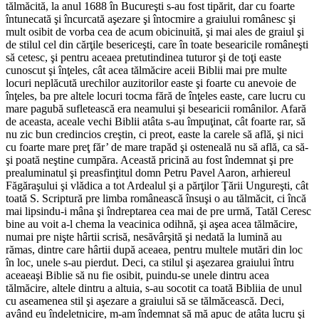
tălmăcită, la anul 1688 în Bucureşti s-au fost tipărit, dar cu foarte
întunecată şi încurcată aşezare şi întocmire a graiului românesc şi
mult osibit de vorba cea de acum obicinuită, şi mai ales de graiul şi
de stilul cel din cărţile besericeşti, care în toate besearicile româneşti
să cetesc, şi pentru aceaea pretutindinea tuturor şi de toţi easte
cunoscut şi înţeles, cât acea tălmăcire aceii Biblii mai pre multe
locuri neplăcută urechilor auzitorilor easte şi foarte cu anevoie de
înţeles, ba pre altele locuri tocma fără de înţeles easte, care lucru cu
mare pagubă sufletească era neamului şi besearicii românilor. Afară
de aceasta, aceale vechi Biblii atâta s-au împuţinat, cât foarte rar, să
nu zic bun credincios creştin, ci preot, easte la carele să află, şi nici
cu foarte mare preţ făr’ de mare trapăd şi osteneală nu să află, ca să-
şi poată neştine cumpăra. Această pricină au fost îndemnat şi pre
prealuminatul şi preasfinţitul domn Petru Pavel Aaron, arhiereul
Făgăraşului şi vlădica a tot Ardealul şi a părţilor Ţării Ungureşti, cât
toată S. Scriptură pre limba românească însuşi o au tălmăcit, ci încă
mai lipsindu-i mâna şi îndreptarea cea mai de pre urmă, Tatăl Ceresc
bine au voit a-l chema la veacinica odihnă, şi aşea acea tălmăcire,
numai pre nişte hârtii scrisă, nesăvârşită şi nedată la lumină au
rămas, dintre care hârtii după aceaea, pentru multele mutări din loc
în loc, unele s-au pierdut. Deci, ca stilul şi aşezarea graiului întru
aceaeaşi Biblie să nu fie osibit, puindu-se unele dintru acea
tălmăcire, altele dintru a altuia, s-au socotit ca toată Bibliia de unul
cu aseamenea stil şi aşezare a graiului să se tălmăcească. Deci,
având eu îndeletnicire, m-am îndemnat să mă apuc de atâta lucru şi