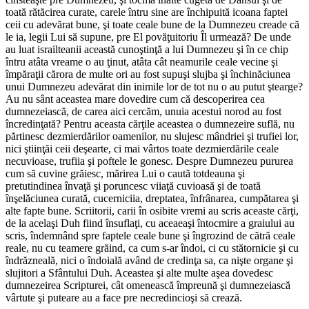
toată rătăcirea curate, carele întru sine are închipuită icoana faptei
ceii cu adevărat bune, şi toate ceale bune de la Dumnezeu creade că
le ia, legii Lui să supune, pre El povăţuitoriu Îl urmează? De unde
au luat israilteanii această cunoştinţă a lui Dumnezeu şi în ce chip
întru atâta vreame o au ţinut, atâta cât neamurile ceale vecine şi
împăraţii cărora de multe ori au fost supuşi slujba şi închinăciunea
unui Dumnezeu adevărat din inimile lor de tot nu o au putut ştearge?
Au nu sânt aceastea mare dovedire cum că descoperirea cea
dumnezeiască, de carea aici cercăm, unuia acestui norod au fost
încredinţată? Pentru aceasta cărţile aceastea o dumnezeire suflă, nu
părtinesc dezmierdărilor oamenilor, nu slujesc mândriei şi trufiei lor,
nici ştiinţăi ceii deşearte, ci mai vârtos toate dezmierdările ceale
necuvioase, trufiia şi poftele le gonesc. Despre Dumnezeu pururea
cum să cuvine grăiesc, mărirea Lui o caută totdeauna şi
pretutindinea învaţă şi poruncesc viiaţă cuvioasă şi de toată
înşelăciunea curată, cucerniciia, dreptatea, înfrânarea, cumpătarea şi
alte fapte bune. Scriitorii, carii în osibite vremi au scris aceaste cărţi,
de la acelaşi Duh fiind însuflaţi, cu aceaeaşi întocmire a graiului au
scris, îndemnând spre faptele ceale bune şi îngrozind de cătră ceale
reale, nu cu teamere grăind, ca cum s-ar îndoi, ci cu stătornicie şi cu
îndrăzneală, nici o îndoială având de credinţa sa, ca nişte organe şi
slujitori a Sfântului Duh. Aceastea şi alte multe aşea dovedesc
dumnezeirea Scripturei, cât omenească împreună şi dumnezeiască
vârtute şi puteare au a face pre necredincioşi să crează.