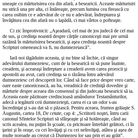
uneaşte cu mărturisirea cea din afară, a besearicii. Aceaste mărturisiri
nu strică una pre alta, ci întăreaşte, precum lumina cea firească cu
carea osibim ce e adevărat de ce nu e adevărat, îndreptarea şi
învăţătura cea din afară nu o lapădă, ci mai vârtos o pofteaşte.
Ci zic împrotivnicii: „Aşeadară, cel mai de jos judecă de cel mai
de sus, şi credinţa noastră despre cărţile canoniceşti mai pre urmă
razămă în mărturisirea besearicii, şi aşea credinţa noastră despre
Scripturi omenească va fi, nu dumnezeiască”.
Iară noi tăgăduim aceasta, şi nu bine să închie, că singur
adevărului dumnezeiesc, cum de la besearică ni să pune înainte,
creadem, şi aceaeaşi îndreptare a creaderii avem carea prorocii şi
apostolii au avut, carii credinţa sa o răzâma întru adevărul
dumnezeiesc cel descoperit lor. Când să face price despre vreo carte,
oare easte canonicească, au ba, vreadnică de credinţă dovedire şi
mărturie despre aceaea din consensul şi din judecata besearicii să ia.
Aceasta easte păzitoare credincioasă amânduror Testamânturilor,
adecă a legăturii ceii dumnezeieşti, carea ei ca un odor s-au
încredinţat şi s-au dat să o păzască. Pentru aceaea, frumos grăiaşte S.
Augustin, cartea 18,
De cetate
, cap 4: „Scriitorii noştri, întru carii
canonul Sfintelor Scripturi să sfârşeaşte şi să hotăreaşte, când au
scris acealea, nu puţini în şcoale, cu pricitoare întrebări grăitori, ci în
ţarini şi în oraşe, cu cei învăţaţi şi cu cei neînvăţaţi, atâtea şi aşea de
multe noroade au crezut că Dumnezeu lor sau prin ei au grăit”.