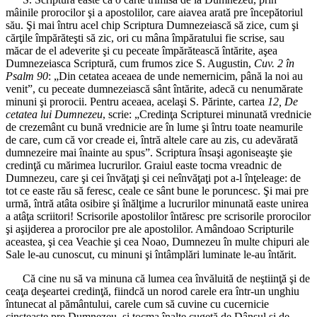
mâinile prorocilor şi a apostolilor, care aiavea arată pre începătoriul
său. Şi mai întru acel chip Scriptura Dumnezeiască să zice, cum şi
cărţile împărăteşti să zic, ori cu mâna împăratului fie scrise, sau
măcar de el adeverite şi cu peceate împărătească întărite, aşea
Dumnezeiasca Scriptură, cum frumos zice S. Augustin,
Cuv. 2 în
Psalm 90
: „Din cetatea aceaea de unde nemernicim, până la noi au
venit”, cu peceate dumnezeiască sânt întărite, adecă cu nenumărate
minuni şi prorocii. Pentru aceaea, acelaşi S. Părinte, cartea
12, De
cetatea lui Dumnezeu
, scrie: „Credinţa Scripturei minunată vrednicie
de crezemânt cu bună vrednicie are în lume şi întru toate neamurile
de care, cum că vor creade ei, întră altele care au zis, cu adevărată
dumnezeire mai înainte au spus”. Scriptura însaşi agoniseaşte şie
credinţă cu mărimea lucrurilor. Graiul easte tocma vreadnic de
Dumnezeu, care şi cei învăţaţi şi cei neînvăţaţi pot a-l înţeleage: de
tot ce easte rău să feresc, ceale ce sânt bune le poruncesc. Şi mai pre
urmă, întră atâta osibire şi înălţime a lucrurilor minunată easte unirea
a atâţa scriitori! Scrisorile apostolilor întăresc pre scrisorile prorocilor
şi aşijderea a prorocilor pre ale apostolilor. Amândoao Scripturile
aceastea, şi cea Veachie şi cea Noao, Dumnezeu în multe chipuri ale
Sale le-au cunoscut, cu minuni şi întâmplări luminate le-au întărit.
Că cine nu să va minuna că lumea cea învăluită de neştiinţă şi de
ceaţa deşeartei credinţă, fiindcă un norod carele era într-un unghiu
întunecat al pământului, carele cum să cuvine cu cucernicie
cinsteaşte pre Dumnezeu, şi tocma înalte cugetă de Dânsul şi de