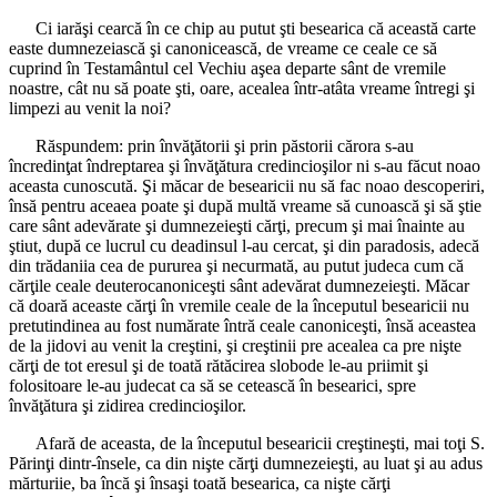
Ci iarăşi cearcă în ce chip au putut şti besearica că această carte
easte dumnezeiască şi canonicească, de vreame ce ceale ce să
cuprind în Testamântul cel Vechiu aşea departe sânt de vremile
noastre, cât nu să poate şti, oare, acealea într-atâta vreame întregi şi
limpezi au venit la noi?
Răspundem: prin învăţătorii şi prin păstorii cărora s-au
încredinţat îndreptarea şi învăţătura credincioşilor ni s-au făcut noao
aceasta cunoscută. Şi măcar de besearicii nu să fac noao descoperiri,
însă pentru aceaea poate şi după multă vreame să cunoască şi să ştie
care sânt adevărate şi dumnezeieşti cărţi, precum şi mai înainte au
ştiut, după ce lucrul cu deadinsul l-au cercat, şi din paradosis, adecă
din trădaniia cea de pururea şi necurmată, au putut judeca cum că
cărţile ceale deuterocanoniceşti sânt adevărat dumnezeieşti. Măcar
că doară aceaste cărţi în vremile ceale de la începutul besearicii nu
pretutindinea au fost numărate întră ceale canoniceşti, însă aceastea
de la jidovi au venit la creştini, şi creştinii pre acealea ca pre nişte
cărţi de tot eresul şi de toată rătăcirea slobode le-au priimit şi
folositoare le-au judecat ca să se cetească în besearici, spre
învăţătura şi zidirea credincioşilor.
Afară de aceasta, de la începutul besearicii creştineşti, mai toţi S.
Părinţi dintr-însele, ca din nişte cărţi dumnezeieşti, au luat şi au adus
mărturiie, ba încă şi însaşi toată besearica, ca nişte cărţi