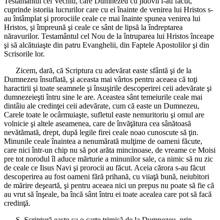
Testamântul cel Vechiu, care Dumnezeu cu jidovii l-au făcut,
cuprinde istoriia lucrurilor care cu ei înainte de venirea lui Hristos s-
au întâmplat şi prorociile ceale ce mai înainte spunea venirea lui
Hristos, şi împreună şi ceale ce sânt de lipsă la îndreptarea
năravurilor. Testamântul cel Nou de la întruparea lui Hristos înceape
şi să alcătuiaşte din patru Evanghelii, din Faptele Apostolilor şi din
Scrisorile lor.
Zicem, dară, că Scriptura cu adevărat easte sfântă şi de la
Dumnezeu însuflată, şi aceasta mai vârtos pentru aceaea că toţi
haractirii şi toate seamnele şi însuşirile descoperirei ceii adevărate şi
dumnezeieşti întru sine le are. Aceastea sânt temeiurile ceale mai
dintâiu ale credinţei ceii adevărate, cum că easte un Dumnezeu,
Carele toate le ocârmuiaşte, sufletul easte nemuritoriu şi omul are
volnicie şi altele aseamenea, care de învăţătura cea sânătoasă
nevătămată, drept, după legile firei ceale noao cunoscute să ţin.
Minunile ceale înaintea a nenumărată mulţime de oameni făcute,
care nici într-un chip nu să pot arăta mincinoase, de vreame ce Moisi
pre tot norodul îl aduce mărturie a minunilor sale, ca nimic să nu zic
de ceale ce Iisus Navi şi prorocii au făcut. Aceia cărora s-au făcut
descoperirea au fost oameni fără prihană, cu viiaţă bună, neiubitori
de mărire deşeartă, şi pentru aceaea nici un prepus nu poate să fie că
au vrut să înşeale, ba încă sânt întru ei toate acealea care pot să facă
credinţă.
S. Scriptură easte ca o carte trimisă de la Dumnezeu, prin