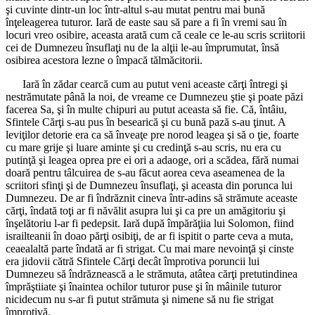
şi cuvinte dintr-un loc într-altul s-au mutat pentru mai bună
înţeleagerea tuturor. Iară de easte sau să pare a fi în vremi sau în
locuri vreo osibire, aceasta arată cum că ceale ce le-au scris scriitorii
cei de Dumnezeu însuflaţi nu de la alţii le-au împrumutat, însă
osibirea acestora lezne o împacă tălmăcitorii.
Iară în zădar cearcă cum au putut veni aceaste cărţi întregi şi
nestrămutate până la noi, de vreame ce Dumnezeu ştie şi poate păzi
facerea Sa, şi în multe chipuri au putut aceasta să fie. Că, întâiu,
Sfintele Cărţi s-au pus în besearică şi cu bună pază s-au ţinut. A
leviţilor detorie era ca să înveaţe pre norod leagea şi să o ţie, foarte
cu mare grije şi luare aminte şi cu credinţă s-au scris, nu era cu
putinţă şi leagea oprea pre ei ori a adaoge, ori a scădea, fără numai
doară pentru tâlcuirea de s-au făcut aorea ceva aseamenea de la
scriitori sfinţi şi de Dumnezeu însuflaţi, şi aceasta din porunca lui
Dumnezeu. De ar fi îndrăznit cineva într-adins să strămute aceaste
cărţi, îndată toţi ar fi năvălit asupra lui şi ca pre un amăgitoriu şi
înşelătoriu l-ar fi pedepsit. Iară după împărăţiia lui Solomon, fiind
israilteanii în doao părţi osibiţi, de ar fi ispitit o parte ceva a muta,
ceaealaltă parte îndată ar fi strigat. Cu mai mare nevoinţă şi cinste
era jidovii cătră Sfintele Cărţi decât împrotiva poruncii lui
Dumnezeu să îndrăznească a le strămuta, atâtea cărţi pretutindinea
împrăştiiate şi înaintea ochilor tuturor puse şi în mâinile tuturor
nicidecum nu s-ar fi putut strămuta şi nimene să nu fie strigat
împrotivă.