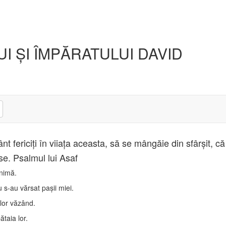
 ŞI ÎMPĂRATULUI DAVID
ânt fericiţi în viiaţa aceasta, să se mângăie din sfârşit, că
Iese. Psalmul lui Asaf
inimă.
 s-au vărsat paşii miei.
lor văzând.
ătaia lor.