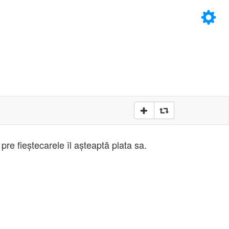
×
D
D
 pre fieştecarele îl aşteaptă plata sa.