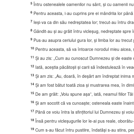
5
Întru ostenealele oamenilor nu sânt, şi cu oamenii nu 
6
Pentru aceasta, i-au cuprins pre ei mândriia lor până 
7
Ieşi-va ca din său nedreptatea lor; trecut-au întru dra
8
Gândit-au şi au grăit întru vicleşug, nedreptate spre î
9
Pus-au asupra ceriului gura lor, şi limba lor au trecu
10
Pentru aceasta, să va întoarce norodul mieu aicea, şi 
11
Şi au zis: „Cum au cunoscut Dumnezeu şi de easte cu
12
Iată, aceştia păcătoşii şi carii să îndestulează în vea
13
Şi am zis: „Au, doară, în deşărt am îndreptat inima 
14
Şi am fost bătut toată zioa şi mustrarea mea, în dimi
15
De am grăit: „Voiu spune aşa”, iată, neamul fiilor Tăi
16
Şi am socotit că va cunoaşte; osteneala easte înain
17
Până ce voiu întra la sfinţitoriul lui Dumnezeu şi voiu
18
Însă pentru vicleşugurile lor le-ai pus reale, oborâtu-
19
Cum s-au făcut întru pustiire, îndatăşi s-au stins, pe