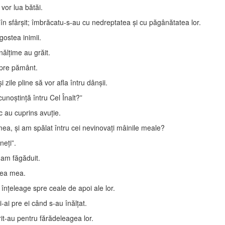
vor lua bătăi.
în sfârşit; îmbrăcatu-s-au cu nedreptatea şi cu păgânătatea lor.
gostea inimii.
nălţime au grăit.
t pre pământ.
zile pline să vor afla întru dânşii.
noştinţă întru Cel Înalt?”
c au cuprins avuţie.
mea, şi am spălat întru cei nevinovaţi mâinile meale?
neţi”.
 am făgăduit.
tea mea.
 înţeleage spre ceale de apoi ale lor.
i-ai pre ei când s-au înălţat.
rit-au pentru fărădeleagea lor.