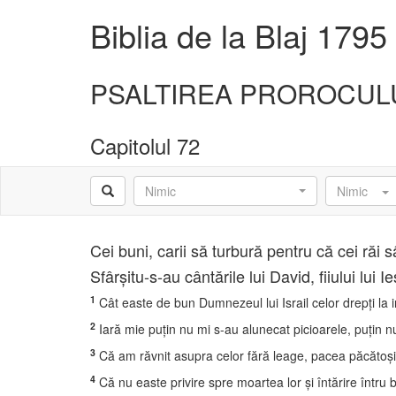
Biblia de la Blaj 1795
PSALTIREA PROROCULUI
Capitolul 72
Nimic
Nimic
Cei buni, carii să turbură pentru că cei răi s
Sfârşitu-s-au cântările lui David, fiiului lui 
1
Cât easte de bun Dumnezeul lui Israil celor drepţi la 
2
Iară mie puţin nu mi s-au alunecat picioarele, puţin nu
3
Că am răvnit asupra celor fără leage, pacea păcătoşi
4
Că nu easte privire spre moartea lor şi întărire întru b