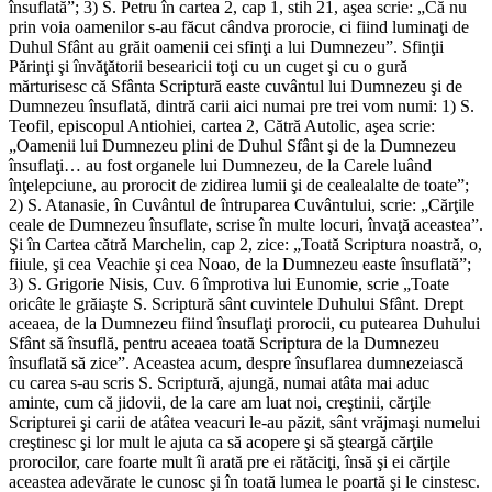
însuflată”; 3) S. Petru în cartea 2, cap 1, stih 21, aşea scrie: „Că nu
prin voia oamenilor s-au făcut cândva prorocie, ci fiind luminaţi de
Duhul Sfânt au grăit oamenii cei sfinţi a lui Dumnezeu”. Sfinţii
Părinţi şi învăţătorii besearicii toţi cu un cuget şi cu o gură
mărturisesc că Sfânta Scriptură easte cuvântul lui Dumnezeu şi de
Dumnezeu însuflată, dintră carii aici numai pre trei vom numi: 1) S.
Teofil, episcopul Antiohiei, cartea 2, Cătră Autolic, aşea scrie:
„Oamenii lui Dumnezeu plini de Duhul Sfânt şi de la Dumnezeu
însuflaţi… au fost organele lui Dumnezeu, de la Carele luând
înţelepciune, au prorocit de zidirea lumii şi de cealealalte de toate”;
2) S. Atanasie, în Cuvântul de întruparea Cuvântului, scrie: „Cărţile
ceale de Dumnezeu însuflate, scrise în multe locuri, învaţă aceastea”.
Şi în Cartea cătră Marchelin, cap 2, zice: „Toată Scriptura noastră, o,
fiiule, şi cea Veachie şi cea Noao, de la Dumnezeu easte însuflată”;
3) S. Grigorie Nisis, Cuv. 6 împrotiva lui Eunomie, scrie „Toate
oricâte le grăiaşte S. Scriptură sânt cuvintele Duhului Sfânt. Drept
aceaea, de la Dumnezeu fiind însuflaţi prorocii, cu putearea Duhului
Sfânt să însuflă, pentru aceaea toată Scriptura de la Dumnezeu
însuflată să zice”. Aceastea acum, despre însuflarea dumnezeiască
cu carea s-au scris S. Scriptură, ajungă, numai atâta mai aduc
aminte, cum că jidovii, de la care am luat noi, creştinii, cărţile
Scripturei şi carii de atâtea veacuri le-au păzit, sânt vrăjmaşi numelui
creştinesc şi lor mult le ajuta ca să acopere şi să şteargă cărţile
prorocilor, care foarte mult îi arată pre ei rătăciţi, însă şi ei cărţile
aceastea adevărate le cunosc şi în toată lumea le poartă şi le cinstesc.