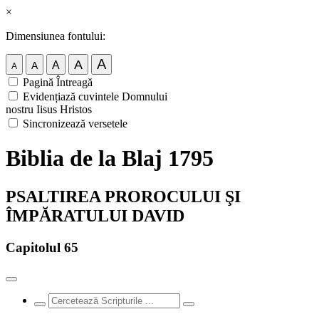
×
Dimensiunea fontului:
A
A
A
A
A
Pagină Întreagă
Evidențiază cuvintele Domnului
nostru Iisus Hristos
Sincronizează versetele
Biblia de la Blaj 1795
PSALTIREA PROROCULUI ŞI
ÎMPĂRATULUI DAVID
Capitolul 65