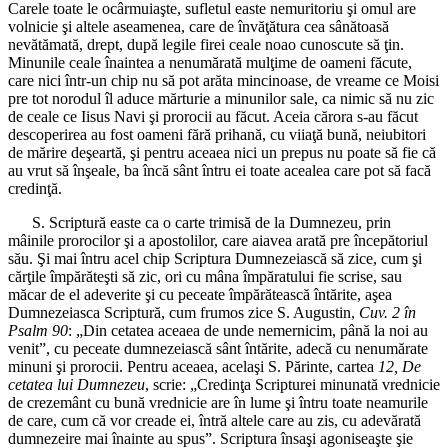
Carele toate le ocârmuiaşte, sufletul easte nemuritoriu şi omul are
volnicie şi altele aseamenea, care de învăţătura cea sânătoasă
nevătămată, drept, după legile firei ceale noao cunoscute să ţin.
Minunile ceale înaintea a nenumărată mulţime de oameni făcute,
care nici într-un chip nu să pot arăta mincinoase, de vreame ce Moisi
pre tot norodul îl aduce mărturie a minunilor sale, ca nimic să nu zic
de ceale ce Iisus Navi şi prorocii au făcut. Aceia cărora s-au făcut
descoperirea au fost oameni fără prihană, cu viiaţă bună, neiubitori
de mărire deşeartă, şi pentru aceaea nici un prepus nu poate să fie că
au vrut să înşeale, ba încă sânt întru ei toate acealea care pot să facă
credinţă.
S. Scriptură easte ca o carte trimisă de la Dumnezeu, prin
mâinile prorocilor şi a apostolilor, care aiavea arată pre începătoriul
său. Şi mai întru acel chip Scriptura Dumnezeiască să zice, cum şi
cărţile împărăteşti să zic, ori cu mâna împăratului fie scrise, sau
măcar de el adeverite şi cu peceate împărătească întărite, aşea
Dumnezeiasca Scriptură, cum frumos zice S. Augustin,
Cuv. 2 în
Psalm 90
: „Din cetatea aceaea de unde nemernicim, până la noi au
venit”, cu peceate dumnezeiască sânt întărite, adecă cu nenumărate
minuni şi prorocii. Pentru aceaea, acelaşi S. Părinte, cartea
12, De
cetatea lui Dumnezeu
, scrie: „Credinţa Scripturei minunată vrednicie
de crezemânt cu bună vrednicie are în lume şi întru toate neamurile
de care, cum că vor creade ei, întră altele care au zis, cu adevărată
dumnezeire mai înainte au spus”. Scriptura însaşi agoniseaşte şie