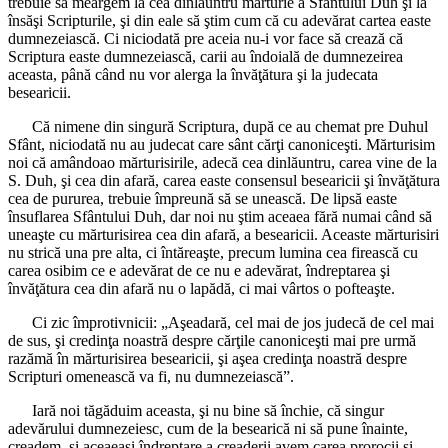
trebuie să meargem la cea dinlăuntru mărturie a Sfântului Duh şi la
însăşi Scripturile, şi din eale să ştim cum că cu adevărat cartea easte
dumnezeiască. Ci niciodată pre aceia nu-i vor face să crează că
Scriptura easte dumnezeiască, carii au îndoială de dumnezeirea
aceasta, până când nu vor alerga la învăţătura şi la judecata
besearicii.
Că nimene din singură Scriptura, după ce au chemat pre Duhul
Sfânt, niciodată nu au judecat care sânt cărţi canoniceşti. Mărturisim
noi că amândoao mărturisirile, adecă cea dinlăuntru, carea vine de la
S. Duh, şi cea din afară, carea easte consensul besearicii şi învăţătura
cea de pururea, trebuie împreună să se unească. De lipsă easte
însuflarea Sfântului Duh, dar noi nu ştim aceaea fără numai când să
uneaşte cu mărturisirea cea din afară, a besearicii. Aceaste mărturisiri
nu strică una pre alta, ci întăreaşte, precum lumina cea firească cu
carea osibim ce e adevărat de ce nu e adevărat, îndreptarea şi
învăţătura cea din afară nu o lapădă, ci mai vârtos o pofteaşte.
Ci zic împrotivnicii: „Aşeadară, cel mai de jos judecă de cel mai
de sus, şi credinţa noastră despre cărţile canoniceşti mai pre urmă
razămă în mărturisirea besearicii, şi aşea credinţa noastră despre
Scripturi omenească va fi, nu dumnezeiască”.
Iară noi tăgăduim aceasta, şi nu bine să închie, că singur
adevărului dumnezeiesc, cum de la besearică ni să pune înainte,
creadem, şi aceaeaşi îndreptare a creaderii avem carea prorocii şi