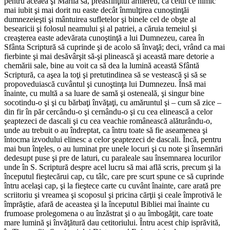
pentru aceaea şi Măriia sa, preasfinţitul arhiereu, ca celui ce nimic
mai iubit şi mai dorit nu easte decât înmulţirea cunoştinţăi
dumnezeieşti şi mântuirea sufletelor şi binele cel de obşte al
besearicii şi folosul neamului şi al patriei, a căruia temeiul şi
creaşterea easte adevărata cunoştinţă a lui Dumnezeu, carea în
Sfânta Scriptură să cuprinde şi de acolo să învaţă; deci, vrând ca mai
fierbinte şi mai desăvârşit să-şi plinească şi această mare detorie a
chemării sale, bine au voit ca să dea la lumină această Sfântă
Scriptură, ca aşea la toţi şi pretutindinea să se vestească şi să se
propoveduiască cuvântul şi cunoştinţa lui Dumnezeu. Însă mai
înainte, cu multă a sa luare de samă şi osteneală, şi singur bine
socotindu-o şi şi cu bărbaţi învăţaţi, cu amăruntul şi – cum să zice –
din fir în păr cercându-o şi cernându-o şi cu cea elinească a celor
şeaptezeci de dascali şi cu cea veachie românească alăturându-o,
unde au trebuit o au îndreptat, ca întru toate să fie aseamenea şi
întocma izvodului elinesc a celor şeaptezeci de dascali. Încă, pentru
mai bun înţeles, o au luminat pre unele locuri şi cu note şi însemnări
dedesupt puse şi pre de laturi, cu paraleale sau însemnarea locurilor
unde în S. Scriptură despre acel lucru să mai află scris, precum şi la
începutul fieştecărui cap, cu tâlc, care pre scurt spune ce să cuprinde
întru acelaşi cap, şi la fieştece carte cu cuvânt înainte, care arată pre
scriitoriu şi vreamea şi scoposul şi pricina cărţii şi ceale împrotivă le
împrăştie, afară de aceastea şi la începutul Bibliei mai înainte cu
frumoase prolegomena o au înzăstrat şi o au îmbogăţit, care toate
mare lumină şi învăţătură dau cetitoriului. Întru acest chip isprăvită,