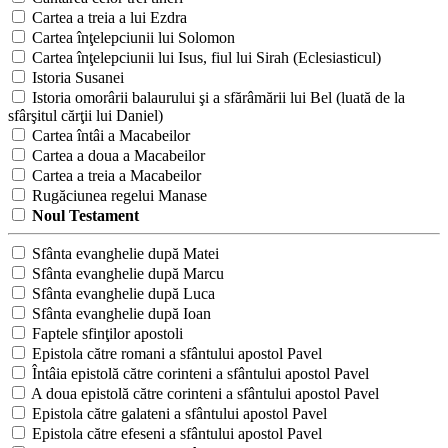
Cartea a treia a lui Ezdra
Cartea înţelepciunii lui Solomon
Cartea înţelepciunii lui Isus, fiul lui Sirah (Eclesiasticul)
Istoria Susanei
Istoria omorârii balaurului şi a sfărâmării lui Bel (luată de la
sfârşitul cărţii lui Daniel)
Cartea întâi a Macabeilor
Cartea a doua a Macabeilor
Cartea a treia a Macabeilor
Rugăciunea regelui Manase
Noul Testament
Sfânta evanghelie după Matei
Sfânta evanghelie după Marcu
Sfânta evanghelie după Luca
Sfânta evanghelie după Ioan
Faptele sfinţilor apostoli
Epistola către romani a sfântului apostol Pavel
Întâia epistolă către corinteni a sfântului apostol Pavel
A doua epistolă către corinteni a sfântului apostol Pavel
Epistola către galateni a sfântului apostol Pavel
Epistola către efeseni a sfântului apostol Pavel