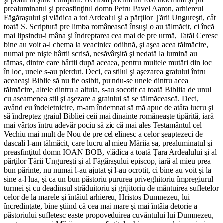
prealuminatul şi preasfinţitul domn Petru Pavel Aaron, arhiereul
Făgăraşului şi vlădica a tot Ardealul şi a părţilor Ţării Ungureşti, cât
toată S. Scriptură pre limba românească însuşi o au tălmăcit, ci încă
mai lipsindu-i mâna şi îndreptarea cea mai de pre urmă, Tatăl Ceresc
bine au voit a-l chema la veacinica odihnă, şi aşea acea tălmăcire,
numai pre nişte hârtii scrisă, nesăvârşită şi nedată la lumină au
rămas, dintre care hârtii după aceaea, pentru multele mutări din loc
în loc, unele s-au pierdut. Deci, ca stilul şi aşezarea graiului întru
aceaeaşi Biblie să nu fie osibit, puindu-se unele dintru acea
tălmăcire, altele dintru a altuia, s-au socotit ca toată Bibliia de unul
cu aseamenea stil şi aşezare a graiului să se tălmăcească. Deci,
având eu îndeletnicire, m-am îndemnat să mă apuc de atâta lucru şi
să îndreptez graiul Bibliei ceii mai dinainte româneaşte tipărită, iară
mai vârtos întru adevăr pociu să zic că mai ales Testamântul cel
Vechiu mai mult de Nou de pre cel elinesc a celor şeaptezeci de
dascali l-am tălmăcit, care lucru al mieu Măriia sa, prealuminatul şi
preasfinţitul domn IOAN BOB, vlădica a toată Ţara Ardealului şi al
părţilor Ţării Ungureşti şi al Făgăraşului episcop, iară al mieu prea
bun părinte, nu numai l-au ajutat şi l-au ocrotit, ci bine au voit şi la
sine a-l lua, şi ca un bun păstoriu pururea priveghitoriu împregiurul
turmei şi cu deadinsul străduitoriu şi grijitoriu de mântuirea sufletelor
celor de la marele şi întâiul arhiereu, Hristos Dumnezeu, lui
încredinţate, bine ştiind că cea mai mare şi mai întâia detorie a
păstoriului sufletesc easte propoveduirea cuvântului lui Dumnezeu,