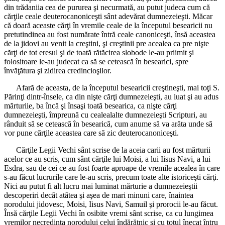
din trădaniia cea de pururea şi necurmată, au putut judeca cum că
cărţile ceale deuterocanoniceşti sânt adevărat dumnezeieşti. Măcar
că doară aceaste cărţi în vremile ceale de la începutul besearicii nu
pretutindinea au fost numărate întră ceale canoniceşti, însă aceastea
de la jidovi au venit la creştini, şi creştinii pre acealea ca pre nişte
cărţi de tot eresul şi de toată rătăcirea slobode le-au priimit şi
folositoare le-au judecat ca să se cetească în besearici, spre
învăţătura şi zidirea credincioşilor.
Afară de aceasta, de la începutul besearicii creştineşti, mai toţi S.
Părinţi dintr-însele, ca din nişte cărţi dumnezeieşti, au luat şi au adus
mărturiie, ba încă şi însaşi toată besearica, ca nişte cărţi
dumnezeieşti, împreună cu cealealalte dumnezeieşti Scripturi, au
rânduit să se cetească în besearică, cum anume să va arăta unde să
vor pune cărţile aceastea care să zic deuterocanoniceşti.
Cărţile Legii Vechi sânt scrise de la aceia carii au fost mărturii
acelor ce au scris, cum sânt cărţile lui Moisi, a lui Iisus Navi, a lui
Esdra, sau de cei ce au fost foarte aproape de vremile acealea în care
s-au făcut lucrurile care le-au scris, precum toate alte istoriceşti cărţi.
Nici au putut fi alt lucru mai luminat mărturie a dumnezeieştii
descoperiri decât atâtea şi aşea de mari minuni care, înaintea
norodului jidovesc, Moisi, Iisus Navi, Samuil şi prorocii le-au făcut.
Însă cărţile Legii Vechi în osibite vremi sânt scrise, ca cu lungimea
vremilor necredinţa norodului celui îndărătnic şi cu totul înecat întru