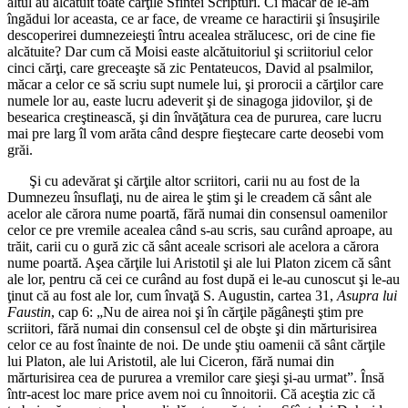
altul au alcătuit toate cărţile Sfintei Scripturi. Ci măcar de le-am
îngădui lor aceasta, ce ar face, de vreame ce haractirii şi însuşirile
descoperirei dumnezeieşti întru acealea strălucesc, ori de cine fie
alcătuite? Dar cum că Moisi easte alcătuitoriul şi scriitoriul celor
cinci cărţi, care greceaşte să zic Pentateucos, David al psalmilor,
măcar a celor ce să scriu supt numele lui, şi prorocii a cărţilor care
numele lor au, easte lucru adeverit şi de sinagoga jidovilor, şi de
besearica creştinească, şi din învăţătura cea de pururea, care lucru
mai pre larg îl vom arăta când despre fieştecare carte deosebi vom
grăi.
Şi cu adevărat şi cărţile altor scriitori, carii nu au fost de la
Dumnezeu însuflaţi, nu de airea le ştim şi le creadem că sânt ale
acelor ale cărora nume poartă, fără numai din consensul oamenilor
celor ce pre vremile acealea când s-au scris, sau curând aproape, au
trăit, carii cu o gură zic că sânt aceale scrisori ale acelora a cărora
nume poartă. Aşea cărţile lui Aristotil şi ale lui Platon zicem că sânt
ale lor, pentru că cei ce curând au fost după ei le-au cunoscut şi le-au
ţinut că au fost ale lor, cum învaţă S. Augustin, cartea 31,
Asupra lui
Faustin
, cap 6: „Nu de airea noi şi în cărţile păgâneşti ştim pre
scriitori, fără numai din consensul cel de obşte şi din mărturisirea
celor ce au fost înainte de noi. De unde ştiu oamenii că sânt cărţile
lui Platon, ale lui Aristotil, ale lui Ciceron, fără numai din
mărturisirea cea de pururea a vremilor care şieşi şi-au urmat”. Însă
într-acest loc mare price avem noi cu înnoitorii. Că aceştia zic că