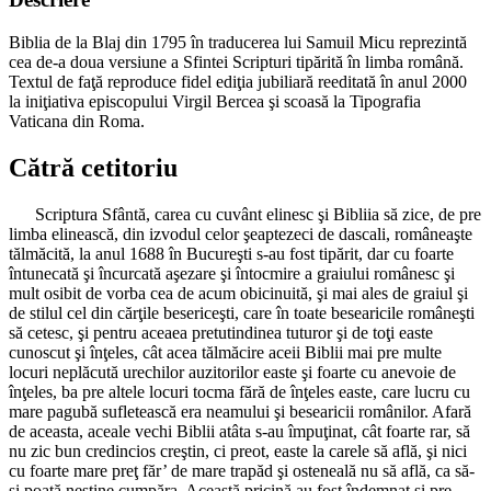
Biblia de la Blaj din 1795 în traducerea lui Samuil Micu reprezintă
cea de-a doua versiune a Sfintei Scripturi tipărită în limba română.
Textul de faţă reproduce fidel ediţia jubiliară reeditată în anul 2000
la iniţiativa episcopului Virgil Bercea şi scoasă la Tipografia
Vaticana din Roma.
Cătră cetitoriu
Scriptura Sfântă, carea cu cuvânt elinesc şi Bibliia să zice, de pre
limba elinească, din izvodul celor şeaptezeci de dascali, româneaşte
tălmăcită, la anul 1688 în Bucureşti s-au fost tipărit, dar cu foarte
întunecată şi încurcată aşezare şi întocmire a graiului românesc şi
mult osibit de vorba cea de acum obicinuită, şi mai ales de graiul şi
de stilul cel din cărţile besericeşti, care în toate besearicile româneşti
să cetesc, şi pentru aceaea pretutindinea tuturor şi de toţi easte
cunoscut şi înţeles, cât acea tălmăcire aceii Biblii mai pre multe
locuri neplăcută urechilor auzitorilor easte şi foarte cu anevoie de
înţeles, ba pre altele locuri tocma fără de înţeles easte, care lucru cu
mare pagubă sufletească era neamului şi besearicii românilor. Afară
de aceasta, aceale vechi Biblii atâta s-au împuţinat, cât foarte rar, să
nu zic bun credincios creştin, ci preot, easte la carele să află, şi nici
cu foarte mare preţ făr’ de mare trapăd şi osteneală nu să află, ca să-
şi poată neştine cumpăra. Această pricină au fost îndemnat şi pre