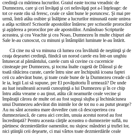
credinţă cu mărimea lucrurilor. Graiul easte tocma vreadnic de
Dumnezeu, care şi cei învăţaţi şi cei neînvăţaţi pot a-l înţeleage: de
tot ce easte rău să feresc, ceale ce sânt bune le poruncesc. Şi mai pre
urmă, întră atâta osibire şi înălţime a lucrurilor minunată easte unirea
a atâţa scriitori! Scrisorile apostolilor întăresc pre scrisorile prorocilor
şi aşijderea a prorocilor pre ale apostolilor. Amândoao Scripturile
aceastea, şi cea Veachie şi cea Noao, Dumnezeu în multe chipuri ale
Sale le-au cunoscut, cu minuni şi întâmplări luminate le-au întărit.
Că cine nu să va minuna că lumea cea învăluită de neştiinţă şi de
ceaţa deşeartei credinţă, fiindcă un norod carele era într-un unghiu
întunecat al pământului, carele cum să cuvine cu cucernicie
cinsteaşte pre Dumnezeu, şi tocma înalte cugetă de Dânsul şi de
toată rătăcirea curate, carele întru sine are închipuită icoana faptei
ceii cu adevărat bune, şi toate ceale bune de la Dumnezeu creade că
le ia, legii Lui să supune, pre El povăţuitoriu Îl urmează? De unde
au luat israilteanii această cunoştinţă a lui Dumnezeu şi în ce chip
întru atâta vreame o au ţinut, atâta cât neamurile ceale vecine şi
împăraţii cărora de multe ori au fost supuşi slujba şi închinăciunea
unui Dumnezeu adevărat din inimile lor de tot nu o au putut ştearge?
Au nu sânt aceastea mare dovedire cum că descoperirea cea
dumnezeiască, de carea aici cercăm, unuia acestui norod au fost
încredinţată? Pentru aceasta cărţile aceastea o dumnezeire suflă, nu
părtinesc dezmierdărilor oamenilor, nu slujesc mândriei şi trufiei lor,
nici ştiinţăi ceii deşearte, ci mai vârtos toate dezmierdările ceale