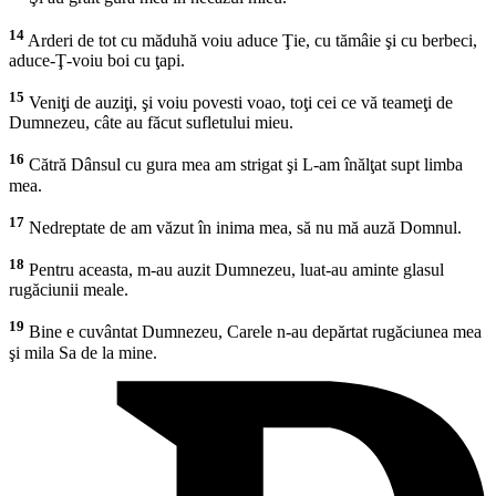
14
Arderi de tot cu măduhă voiu aduce Ţie, cu tămâie şi cu berbeci,
aduce-Ţ-voiu boi cu ţapi.
15
Veniţi de auziţi, şi voiu povesti voao, toţi cei ce vă teameţi de
Dumnezeu, câte au făcut sufletului mieu.
16
Cătră Dânsul cu gura mea am strigat şi L-am înălţat supt limba
mea.
17
Nedreptate de am văzut în inima mea, să nu mă auză Domnul.
18
Pentru aceasta, m-au auzit Dumnezeu, luat-au aminte glasul
rugăciunii meale.
19
Bine e cuvântat Dumnezeu, Carele n-au depărtat rugăciunea mea
şi mila Sa de la mine.