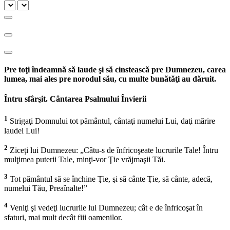
Pre toţi îndeamnă să laude şi să cinstească pre Dumnezeu, carea
lumea, mai ales pre norodul său, cu multe bunătăţi au dăruit.
Întru sfârşit. Cântarea Psalmului Învierii
1
Strigaţi Domnului tot pământul, cântaţi numelui Lui, daţi mărire
laudei Lui!
2
Ziceţi lui Dumnezeu: „Câtu-s de înfricoşeate lucrurile Tale! Întru
mulţimea puterii Tale, minţi-vor Ţie vrăjmaşii Tăi.
3
Tot pământul să se închine Ţie, şi să cânte Ţie, să cânte, adecă,
numelui Tău, Preaînalte!”
4
Veniţi şi vedeţi lucrurile lui Dumnezeu; cât e de înfricoşat în
sfaturi, mai mult decât fiii oamenilor.