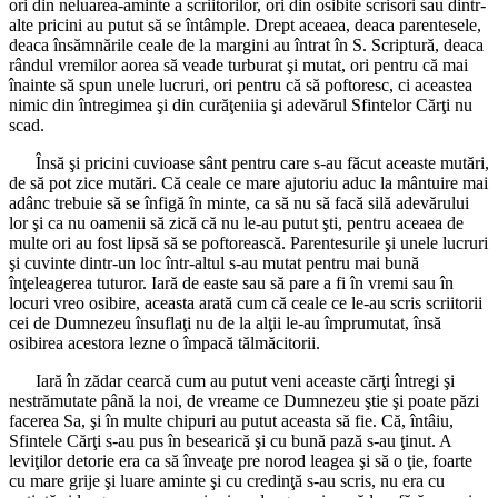
ori din neluarea-aminte a scriitorilor, ori din osibite scrisori sau dintr-
alte pricini au putut să se întâmple. Drept aceaea, deaca parentesele,
deaca însămnările ceale de la margini au întrat în S. Scriptură, deaca
rândul vremilor aorea să veade turburat şi mutat, ori pentru că mai
înainte să spun unele lucruri, ori pentru că să poftoresc, ci aceastea
nimic din întregimea şi din curăţeniia şi adevărul Sfintelor Cărţi nu
scad.
Însă şi pricini cuvioase sânt pentru care s-au făcut aceaste mutări,
de să pot zice mutări. Că ceale ce mare ajutoriu aduc la mântuire mai
adânc trebuie să se înfigă în minte, ca să nu să facă silă adevărului
lor şi ca nu oamenii să zică că nu le-au putut şti, pentru aceaea de
multe ori au fost lipsă să se poftorească. Parentesurile şi unele lucruri
şi cuvinte dintr-un loc într-altul s-au mutat pentru mai bună
înţeleagerea tuturor. Iară de easte sau să pare a fi în vremi sau în
locuri vreo osibire, aceasta arată cum că ceale ce le-au scris scriitorii
cei de Dumnezeu însuflaţi nu de la alţii le-au împrumutat, însă
osibirea acestora lezne o împacă tălmăcitorii.
Iară în zădar cearcă cum au putut veni aceaste cărţi întregi şi
nestrămutate până la noi, de vreame ce Dumnezeu ştie şi poate păzi
facerea Sa, şi în multe chipuri au putut aceasta să fie. Că, întâiu,
Sfintele Cărţi s-au pus în besearică şi cu bună pază s-au ţinut. A
leviţilor detorie era ca să înveaţe pre norod leagea şi să o ţie, foarte
cu mare grije şi luare aminte şi cu credinţă s-au scris, nu era cu