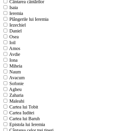
Cântarea cântărilor
Isaia
Ieremia
Plângerile lui Ieremia
Iezechiel
Daniel
Osea
Ioil
Amos
Avdie
Iona
Miheia
Naum
Avacum
Sofonie
Agheu
Zaharia
Maleahi
Cartea lui Tobit
Cartea Iuditei
Cartea lui Baruh
Epistola lui Ieremia
Cântarea celor trei tineri