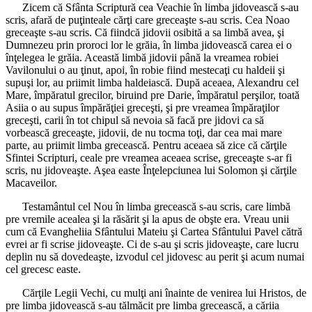
Zicem că Sfânta Scriptură cea Veachie în limba jidovească s-au
scris, afară de puţinteale cărţi care greceaşte s-au scris. Cea Noao
greceaşte s-au scris. Că fiindcă jidovii osibită a sa limbă avea, şi
Dumnezeu prin proroci lor le grăia, în limba jidovească carea ei o
înţelegea le grăia. Această limbă jidovii până la vreamea robiei
Vavilonului o au ţinut, apoi, în robie fiind mestecaţi cu haldeii şi
supuşi lor, au priimit limba haldeiască. După aceaea, Alexandru cel
Mare, împăratul grecilor, biruind pre Darie, împăratul perşilor, toată
Asiia o au supus împărăţiei greceşti, şi pre vreamea împăraţilor
greceşti, carii în tot chipul să nevoia să facă pre jidovi ca să
vorbească greceaşte, jidovii, de nu tocma toţi, dar cea mai mare
parte, au priimit limba grecească. Pentru aceaea să zice că cărţile
Sfintei Scripturi, ceale pre vreamea aceaea scrise, greceaşte s-ar fi
scris, nu jidoveaşte. Aşea easte Înţelepciunea lui Solomon şi cărţile
Macaveilor.
Testamântul cel Nou în limba grecească s-au scris, care limbă
pre vremile acealea şi la răsărit şi la apus de obşte era. Vreau unii
cum că Evangheliia Sfântului Mateiu şi Cartea Sfântului Pavel cătră
evrei ar fi scrise jidoveaşte. Ci de s-au şi scris jidoveaşte, care lucru
deplin nu să dovedeaşte, izvodul cel jidovesc au perit şi acum numai
cel grecesc easte.
Cărţile Legii Vechi, cu mulţi ani înainte de venirea lui Hristos, de
pre limba jidovească s-au tălmăcit pre limba grecească, a căriia