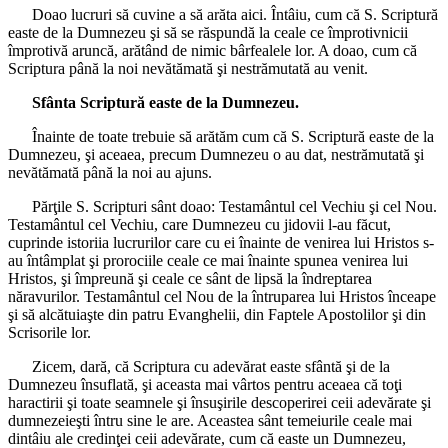
Doao lucruri să cuvine a să arăta aici. Întâiu, cum că S. Scriptură
easte de la Dumnezeu şi să se răspundă la ceale ce împrotivnicii
împrotivă aruncă, arătând de nimic bârfealele lor. A doao, cum că
Scriptura până la noi nevătămată şi nestrămutată au venit.
Sfânta Scriptură easte de la Dumnezeu.
Înainte de toate trebuie să arătăm cum că S. Scriptură easte de la
Dumnezeu, şi aceaea, precum Dumnezeu o au dat, nestrămutată şi
nevătămată până la noi au ajuns.
Părţile S. Scripturi sânt doao: Testamântul cel Vechiu şi cel Nou.
Testamântul cel Vechiu, care Dumnezeu cu jidovii l-au făcut,
cuprinde istoriia lucrurilor care cu ei înainte de venirea lui Hristos s-
au întâmplat şi prorociile ceale ce mai înainte spunea venirea lui
Hristos, şi împreună şi ceale ce sânt de lipsă la îndreptarea
năravurilor. Testamântul cel Nou de la întruparea lui Hristos înceape
şi să alcătuiaşte din patru Evanghelii, din Faptele Apostolilor şi din
Scrisorile lor.
Zicem, dară, că Scriptura cu adevărat easte sfântă şi de la
Dumnezeu însuflată, şi aceasta mai vârtos pentru aceaea că toţi
haractirii şi toate seamnele şi însuşirile descoperirei ceii adevărate şi
dumnezeieşti întru sine le are. Aceastea sânt temeiurile ceale mai
dintâiu ale credinţei ceii adevărate, cum că easte un Dumnezeu,