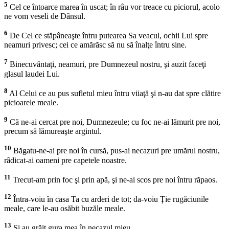
5
Cel ce întoarce marea în uscat; în râu vor treace cu piciorul, acolo
ne vom veseli de Dânsul.
6
De Cel ce stăpâneaşte întru putearea Sa veacul, ochii Lui spre
neamuri privesc; cei ce amărăsc să nu să înalţe întru sine.
7
Binecuvântaţi, neamuri, pre Dumnezeul nostru, şi auzit faceţi
glasul laudei Lui.
8
Al Celui ce au pus sufletul mieu întru viiaţă şi n-au dat spre clătire
picioarele meale.
9
Că ne-ai cercat pre noi, Dumnezeule; cu foc ne-ai lămurit pre noi,
precum să lămureaşte argintul.
10
Băgatu-ne-ai pre noi în cursă, pus-ai necazuri pre umărul nostru,
râdicat-ai oameni pre capetele noastre.
11
Trecut-am prin foc şi prin apă, şi ne-ai scos pre noi întru răpaos.
12
Întra-voiu în casa Ta cu arderi de tot; da-voiu Ţie rugăciunile
meale, care le-au osăbit buzăle meale.
13
Şi au grăit gura mea în necazul mieu.