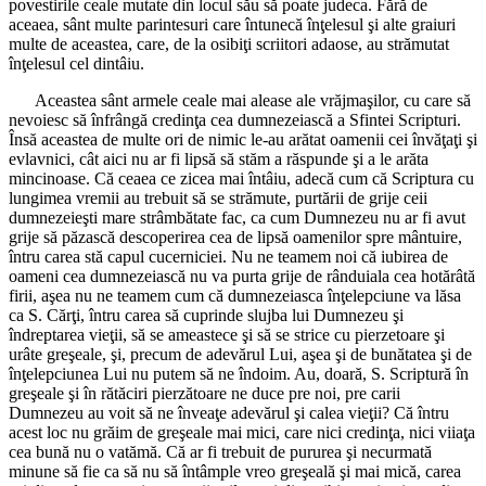
povestirile ceale mutate din locul său să poate judeca. Fără de
aceaea, sânt multe parintesuri care întunecă înţelesul şi alte graiuri
multe de aceastea, care, de la osibiţi scriitori adaose, au strămutat
înţelesul cel dintâiu.
Aceastea sânt armele ceale mai alease ale vrăjmaşilor, cu care să
nevoiesc să înfrângă credinţa cea dumnezeiască a Sfintei Scripturi.
Însă aceastea de multe ori de nimic le-au arătat oamenii cei învăţaţi şi
evlavnici, cât aici nu ar fi lipsă să stăm a răspunde şi a le arăta
mincinoase. Că ceaea ce zicea mai întâiu, adecă cum că Scriptura cu
lungimea vremii au trebuit să se strămute, purtării de grije ceii
dumnezeieşti mare strâmbătate fac, ca cum Dumnezeu nu ar fi avut
grije să păzască descoperirea cea de lipsă oamenilor spre mântuire,
întru carea stă capul cucerniciei. Nu ne teamem noi că iubirea de
oameni cea dumnezeiască nu va purta grije de rânduiala cea hotărâtă
firii, aşea nu ne teamem cum că dumnezeiasca înţelepciune va lăsa
ca S. Cărţi, întru carea să cuprinde slujba lui Dumnezeu şi
îndreptarea vieţii, să se ameastece şi să se strice cu pierzetoare şi
urâte greşeale, şi, precum de adevărul Lui, aşea şi de bunătatea şi de
înţelepciunea Lui nu putem să ne îndoim. Au, doară, S. Scriptură în
greşeale şi în rătăciri pierzătoare ne duce pre noi, pre carii
Dumnezeu au voit să ne înveaţe adevărul şi calea vieţii? Că întru
acest loc nu grăim de greşeale mai mici, care nici credinţa, nici viiaţa
cea bună nu o vatămă. Că ar fi trebuit de pururea şi necurmată
minune să fie ca să nu să întâmple vreo greşeală şi mai mică, carea