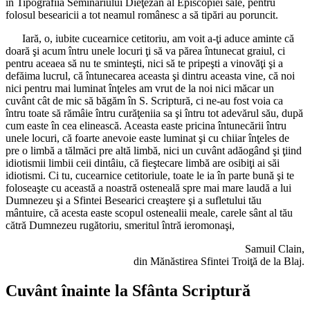
în Tipografiia Seminariului Dieţezan al Episcopiei sale, pentru
folosul besearicii a tot neamul românesc a să tipări au poruncit.
Iară, o, iubite cucearnice cetitoriu, am voit a-ţi aduce aminte că
doară şi acum întru unele locuri ţi să va părea întunecat graiul, ci
pentru aceaea să nu te sminteşti, nici să te pripeşti a vinovăţi şi a
defăima lucrul, că întunecarea aceasta şi dintru aceasta vine, că noi
nici pentru mai luminat înţeles am vrut de la noi nici măcar un
cuvânt cât de mic să băgăm în S. Scriptură, ci ne-au fost voia ca
întru toate să rămâie întru curăţeniia sa şi întru tot adevărul său, după
cum easte în cea elinească. Aceasta easte pricina întunecării întru
unele locuri, că foarte anevoie easte luminat şi cu chiiar înţeles de
pre o limbă a tălmăci pre altă limbă, nici un cuvânt adăogând şi ţiind
idiotismii limbii ceii dintâiu, că fieştecare limbă are osibiţi ai săi
idiotismi. Ci tu, cucearnice cetitoriule, toate le ia în parte bună şi te
foloseaşte cu această a noastră osteneală spre mai mare laudă a lui
Dumnezeu şi a Sfintei Besearici creaştere şi a sufletului tău
mântuire, că acesta easte scopul ostenealii meale, carele sânt al tău
cătră Dumnezeu rugătoriu, smeritul întră ieromonaşi,
Samuil Clain,
din Mănăstirea Sfintei Troiţă de la Blaj.
Cuvânt înainte la Sfânta Scriptură