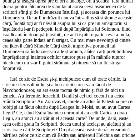
putinţă şi leagea oprea pre ei ori a adaoge, ori a scădea, fără numai
doară pentru tâlcuirea de s-au făcut aorea ceva aseamenea de la
scriitori sfinţi şi de Dumnezeu însuflaţi, şi aceasta din porunca lui
Dumnezeu. De ar fi îndrăznit cineva într-adins să strămute aceaste
cărţi, îndată toţi ar fi năvălit asupra lui şi ca pre un amăgitoriu şi
înşelătoriu l-ar fi pedepsit. Iară după împărăţiia lui Solomon, fiind
israilteanii în doao părţi osibiţi, de ar fi ispitit o parte ceva a muta,
ceaealaltă parte îndată ar fi strigat. Cu mai mare nevoinţă şi cinste
era jidovii cătră Sfintele Cărţi decât împrotiva poruncii lui
Dumnezeu să îndrăznească a le strămuta, atâtea cărţi pretutindinea
împrăştiiate şi înaintea ochilor tuturor puse şi în mâinile tuturor
nicidecum nu s-ar fi putut strămuta şi nimene să nu fie strigat
împrotivă.
Iară ce zic de Esdra şi-şi închipuiesc cum că toate cărţile, la
stricarea Ierusalimului şi a besearicii carea s-au făcut de
Navohodonosor, au ars easte tocma de nimic şi fără de nici un
temeiu. Au Ieremie, Iezechiil, Daniil şi cei trei coconi nu cetea
Sfânta Scriptură? Au Zorovavel, carele au adus în Palestina pre cei
robiţi şi au făcut oltariu după Leagea lui Moisi, nu au avut Cartea
Legii? Ce, când Esdra înaintea norodului au cetit Cartea a doao
Legii, au atunci au alcătuit el această carte? De unde, dară, easte
aşea osibit graiu în Scripturi, deaca unul şi acelaşi au alcătuit şi au
scris toate cărţile Scripturei? Drept aceaea, easte de râs vreadnică
bârfirea celor ce zic cum că Esdra sau arhiereul Helchiia sau oricine