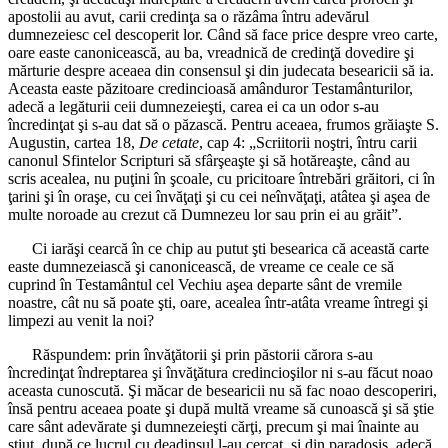
apostolii au avut, carii credinţa sa o răzâma întru adevărul
dumnezeiesc cel descoperit lor. Când să face price despre vreo carte,
oare easte canonicească, au ba, vreadnică de credinţă dovedire şi
mărturie despre aceaea din consensul şi din judecata besearicii să ia.
Aceasta easte păzitoare credincioasă amânduror Testamânturilor,
adecă a legăturii ceii dumnezeieşti, carea ei ca un odor s-au
încredinţat şi s-au dat să o păzască. Pentru aceaea, frumos grăiaşte S.
Augustin, cartea 18,
De cetate
, cap 4: „Scriitorii noştri, întru carii
canonul Sfintelor Scripturi să sfârşeaşte şi să hotăreaşte, când au
scris acealea, nu puţini în şcoale, cu pricitoare întrebări grăitori, ci în
ţarini şi în oraşe, cu cei învăţaţi şi cu cei neînvăţaţi, atâtea şi aşea de
multe noroade au crezut că Dumnezeu lor sau prin ei au grăit”.
Ci iarăşi cearcă în ce chip au putut şti besearica că această carte
easte dumnezeiască şi canonicească, de vreame ce ceale ce să
cuprind în Testamântul cel Vechiu aşea departe sânt de vremile
noastre, cât nu să poate şti, oare, acealea într-atâta vreame întregi şi
limpezi au venit la noi?
Răspundem: prin învăţătorii şi prin păstorii cărora s-au
încredinţat îndreptarea şi învăţătura credincioşilor ni s-au făcut noao
aceasta cunoscută. Şi măcar de besearicii nu să fac noao descoperiri,
însă pentru aceaea poate şi după multă vreame să cunoască şi să ştie
care sânt adevărate şi dumnezeieşti cărţi, precum şi mai înainte au
ştiut, după ce lucrul cu deadinsul l-au cercat, şi din paradosis, adecă