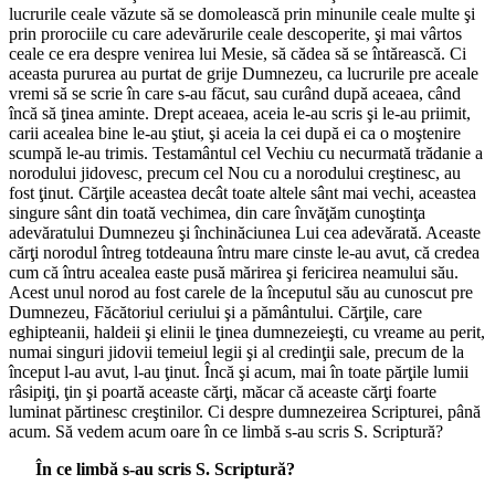
lucrurile ceale văzute să se domolească prin minunile ceale multe şi
prin prorociile cu care adevărurile ceale descoperite, şi mai vârtos
ceale ce era despre venirea lui Mesie, să cădea să se întărească. Ci
aceasta pururea au purtat de grije Dumnezeu, ca lucrurile pre aceale
vremi să se scrie în care s-au făcut, sau curând după aceaea, când
încă să ţinea aminte. Drept aceaea, aceia le-au scris şi le-au priimit,
carii acealea bine le-au ştiut, şi aceia la cei după ei ca o moştenire
scumpă le-au trimis. Testamântul cel Vechiu cu necurmată trădanie a
norodului jidovesc, precum cel Nou cu a norodului creştinesc, au
fost ţinut. Cărţile aceastea decât toate altele sânt mai vechi, aceastea
singure sânt din toată vechimea, din care învăţăm cunoştinţa
adevăratului Dumnezeu şi închinăciunea Lui cea adevărată. Aceaste
cărţi norodul întreg totdeauna întru mare cinste le-au avut, că credea
cum că întru acealea easte pusă mărirea şi fericirea neamului său.
Acest unul norod au fost carele de la începutul său au cunoscut pre
Dumnezeu, Făcătoriul ceriului şi a pământului. Cărţile, care
eghipteanii, haldeii şi elinii le ţinea dumnezeieşti, cu vreame au perit,
numai singuri jidovii temeiul legii şi al credinţii sale, precum de la
început l-au avut, l-au ţinut. Încă şi acum, mai în toate părţile lumii
râsipiţi, ţin şi poartă aceaste cărţi, măcar că aceaste cărţi foarte
luminat părtinesc creştinilor. Ci despre dumnezeirea Scripturei, până
acum. Să vedem acum oare în ce limbă s-au scris S. Scriptură?
În ce limbă s-au scris S. Scriptură?