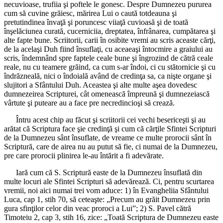
necuvioase, trufiia şi poftele le gonesc. Despre Dumnezeu pururea
cum să cuvine grăiesc, mărirea Lui o caută totdeauna şi
pretutindinea învaţă şi poruncesc viiaţă cuvioasă şi de toată
înşelăciunea curată, cucerniciia, dreptatea, înfrânarea, cumpătarea şi
alte fapte bune. Scriitorii, carii în osibite vremi au scris aceaste cărţi,
de la acelaşi Duh fiind însuflaţi, cu aceaeaşi întocmire a graiului au
scris, îndemnând spre faptele ceale bune şi îngrozind de cătră ceale
reale, nu cu teamere grăind, ca cum s-ar îndoi, ci cu stătornicie şi cu
îndrăzneală, nici o îndoială având de credinţa sa, ca nişte organe şi
slujitori a Sfântului Duh. Aceastea şi alte multe aşea dovedesc
dumnezeirea Scripturei, cât omenească împreună şi dumnezeiască
vârtute şi puteare au a face pre necredincioşi să crează.
Întru acest chip au făcut şi scriitorii cei vechi besericeşti şi au
arătat că Scriptura face şie credinţă şi cum că cărţile Sfintei Scripturi
de la Dumnezeu sânt însuflate, de vreame ce multe prorocii sânt în
Scriptură, care de airea nu au putut să fie, ci numai de la Dumnezeu,
pre care prorocii plinirea le-au întărit a fi adevărate.
Iară cum că S. Scriptură easte de la Dumnezeu însuflată din
multe locuri ale Sfintei Scripturi să adevărează. Ci, pentru scurtarea
vremii, noi aici numai trei vom aduce: 1) în Evangheliia Sfântului
Luca, cap 1, stih 70, să ceteaşte: „Precum au grăit Dumnezeu prin
gura sfinţilor celor din veac proroci a Lui”; 2) S. Pavel cătră
Timoteiu 2, cap 3, stih 16, zice: „Toată Scriptura de Dumnezeu easte