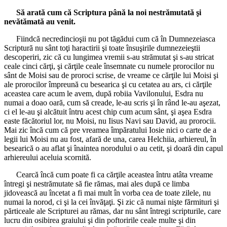
Să arată cum că Scriptura până la noi nestrămutată şi
nevătămată au venit.
Fiindcă necredincioşii nu pot tăgădui cum că în Dumnezeiasca
Scriptură nu sânt toţi haractirii şi toate însuşirile dumnezeieştii
descoperiri, zic că cu lungimea vremii s-au strămutat şi s-au stricat
ceale cinci cărţi, şi cărţile ceale însemnate cu numele prorocilor nu
sânt de Moisi sau de proroci scrise, de vreame ce cărţile lui Moisi şi
ale prorocilor împreună cu besearica şi cu cetatea au ars, ci cărţile
aceastea care acum le avem, după robiia Vavilonului, Esdra nu
numai a doao oară, cum să creade, le-au scris şi în rând le-au aşezat,
ci el le-au şi alcătuit întru acest chip cum acum sânt, şi aşea Esdra
easte făcătoriul lor, nu Moisi, nu Iisus Navi sau David, au prorocii.
Mai zic încă cum că pre vreamea împăratului Iosie nici o carte de a
legii lui Moisi nu au fost, afară de una, carea Helchiia, arhiereul, în
besearică o au aflat şi înaintea norodului o au cetit, şi doară din capul
arhiereului aceluia scornită.
Cearcă încă cum poate fi ca cărţile aceastea întru atâta vreame
întregi şi nestrămutate să fie rămas, mai ales după ce limba
jidovească au încetat a fi mai mult în vorba cea de toate zilele, nu
numai la norod, ci şi la cei învăţaţi. Şi zic că numai nişte fărmituri şi
părticeale ale Scripturei au rămas, dar nu sânt întregi scripturile, care
lucru din osibirea graiului şi din poftoririle ceale multe şi din