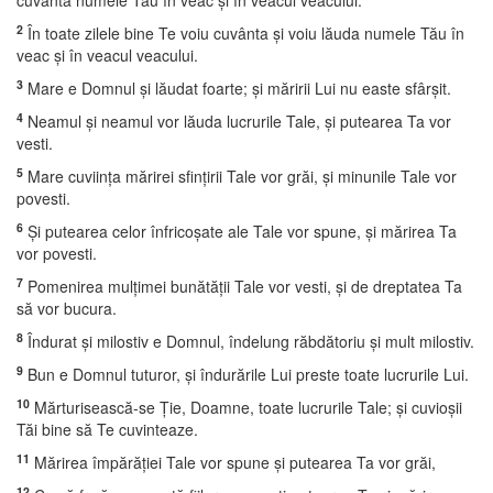
cuvânta numele Tău în veac şi în veacul veacului.
2
În toate zilele bine Te voiu cuvânta şi voiu lăuda numele Tău în
veac şi în veacul veacului.
3
Mare e Domnul şi lăudat foarte; şi măririi Lui nu easte sfârşit.
4
Neamul şi neamul vor lăuda lucrurile Tale, şi putearea Ta vor
vesti.
5
Mare cuviinţa mărirei sfinţirii Tale vor grăi, şi minunile Tale vor
povesti.
6
Şi putearea celor înfricoşate ale Tale vor spune, şi mărirea Ta
vor povesti.
7
Pomenirea mulţimei bunătăţii Tale vor vesti, şi de dreptatea Ta
să vor bucura.
8
Îndurat şi milostiv e Domnul, îndelung răbdătoriu şi mult milostiv.
9
Bun e Domnul tuturor, şi îndurările Lui preste toate lucrurile Lui.
10
Mărturisească-se Ţie, Doamne, toate lucrurile Tale; şi cuvioşii
Tăi bine să Te cuvinteaze.
11
Mărirea împărăţiei Tale vor spune şi putearea Ta vor grăi,
12