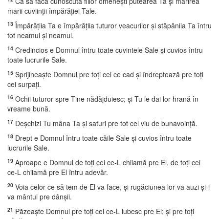
Ca să facă cunoscută fiilor omeneşti putearea Ta şi mărirea
marii cuviinţii împărăţiei Tale.
13
Împărăţiia Ta e împărăţiia tuturor veacurilor şi stăpâniia Ta întru
tot neamul şi neamul.
14
Credincios e Domnul întru toate cuvintele Sale şi cuvios întru
toate lucrurile Sale.
15
Sprijineaşte Domnul pre toţi cei ce cad şi îndreptează pre toţi
cei surpaţi.
16
Ochii tuturor spre Tine nădăjduiesc; şi Tu le dai lor hrană în
vreame bună.
17
Deşchizi Tu mâna Ta şi saturi pre tot cel viu de bunavoinţă.
18
Drept e Domnul întru toate căile Sale şi cuvios întru toate
lucrurile Sale.
19
Aproape e Domnul de toţi cei ce-L chiiamă pre El, de toţi cei
ce-L chiiamă pre El întru adevăr.
20
Voia celor ce să tem de El va face, şi rugăciunea lor va auzi şi-i
va mântui pre dânşii.
21
Păzeaşte Domnul pre toţi cei ce-L iubesc pre El; şi pre toţi