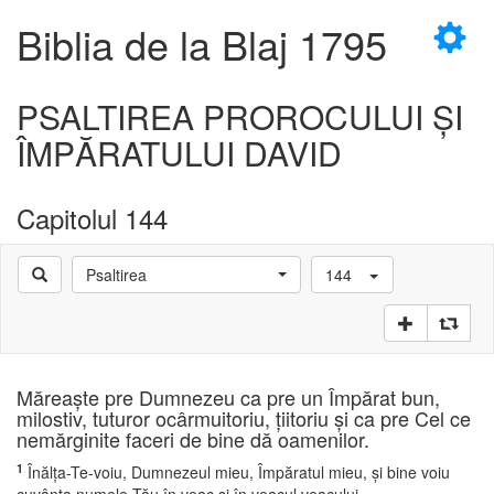
×
Biblia de la Blaj 1795
PSALTIREA PROROCULUI ŞI
ÎMPĂRATULUI DAVID
D
Capitolul 144
Psaltirea
144
D
Măreaşte pre Dumnezeu ca pre un Împărat bun,
milostiv, tuturor ocârmuitoriu, ţiitoriu şi ca pre Cel ce
nemărginite faceri de bine dă oamenilor.
1
Înălţa-Te-voiu, Dumnezeul mieu, Împăratul mieu, şi bine voiu