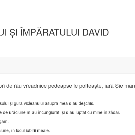
 ŞI ÎMPĂRATULUI DAVID
voitori de rău vreadnice pedeapse le pofteaşte, iară Şie mân
lui şi gura vicleanului asupra mea s-au deşchis.
e de urâciune m-au încungiurat, şi s-au luptat cu mine în zădar.
ugam.
une, în locul iubirii meale.