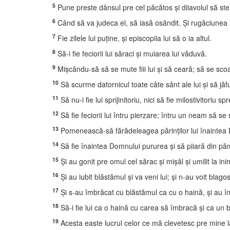
5
Pune preste dânsul pre cel păcătos şi diiavolul să ste
6
Când să va judeca el, să iasă osândit. Şi rugăciunea l
7
Fie zilele lui puţine, şi episcopiia lui să o ia altul.
8
Să-i fie feciorii lui săraci şi muiarea lui văduvă.
9
Mişcându-să să se mute fiii lui şi să ceară; să se scoaţă
10
Să scurme datornicul toate câte sânt ale lui şi să jăfu
11
Să nu-i fie lui sprijinitoriu, nici să fie milostivitoriu spr
12
Să fie feciorii lui întru pierzare; întru un neam să se
13
Pomenească-să fărădeleagea părinţilor lui înaintea D
14
Să fie înaintea Domnului pururea şi să piiară din pă
15
Şi au gonit pre omul cel sărac şi mişăl şi umilit la in
16
Şi au iubit blăstămul şi va veni lui; şi n-au voit blago
17
Şi s-au îmbrăcat cu blăstămul ca cu o haină, şi au înt
18
Să-i fie lui ca o haină cu carea să îmbracă şi ca un 
19
Acesta easte lucrul celor ce mă clevetesc pre mine l