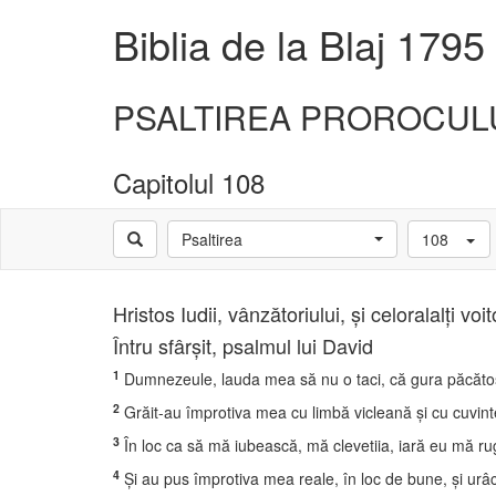
Biblia de la Blaj 1795
PSALTIREA PROROCULUI
Capitolul 108
Psaltirea
108
Hristos Iudii, vânzătoriului, şi celoralalţi 
Întru sfârşit, psalmul lui David
1
Dumnezeule, lauda mea să nu o taci, că gura păcătosu
2
Grăit-au împrotiva mea cu limbă vicleană şi cu cuvint
3
În loc ca să mă iubească, mă clevetiia, iară eu mă r
4
Şi au pus împrotiva mea reale, în loc de bune, şi urâci