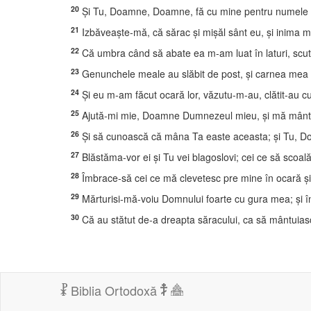
20
Şi Tu, Doamne, Doamne, fă cu mine pentru numele T
21
Izbăveaşte-mă, că sărac şi mişăl sânt eu, şi inima m
22
Că umbra când să abate ea m-am luat în laturi, scu
23
Genunchele meale au slăbit de post, şi carnea mea 
24
Şi eu m-am făcut ocară lor, văzutu-m-au, clătit-au cu
25
Ajută-mi mie, Doamne Dumnezeul mieu, şi mă mântu
26
Şi să cunoască că mâna Ta easte aceasta; şi Tu, Do
27
Blăstăma-vor ei şi Tu vei blagoslovi; cei ce să scoal
28
Îmbrace-să cei ce mă clevetesc pre mine în ocară şi
29
Mărturisi-mă-voiu Domnului foarte cu gura mea; şi în
30
Că au stătut de-a dreapta săracului, ca să mântuiasc
Biblia Ortodoxă