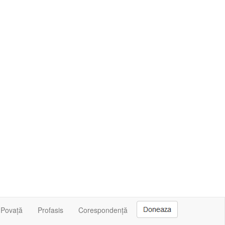
Povață
Profasis
Corespondență