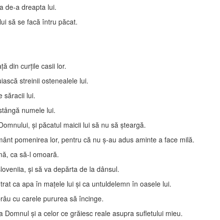
a de-a dreapta lui.
ui să se facă întru păcat.
 din curţile casii lor.
iască streinii ostenealele lui.
e săracii lui.
 stângă numele lui.
omnului, şi păcatul maicii lui să nu să şteargă.
mânt pomenirea lor, pentru că nu ş-au adus aminte a face milă.
imă, ca să-l omoară.
sloveniia, şi să va depărta de la dânsul.
rat ca apa în maţele lui şi ca untuldelemn în oasele lui.
brâu cu carele pururea să încinge.
a Domnul şi a celor ce grăiesc reale asupra sufletului mieu.