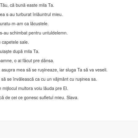
ău, că bună easte mila Ta.
ea s-au turburat înlăuntrul mieu.
turatu-m-am ca lăcustele.
s-au schimbat pentru untuldelemn.
 capetele sale.
iaşte după mila Ta.
amne, o ai făcut pre dânsa.
ă asupra mea să se ruşineaze, iar sluga Ta să va veseli.
 să se învălească ca cu un văjmânt cu ruşinea sa.
 mijlocul multora voiu lăuda pre El.
ă de cei ce gonesc sufletul mieu. Slava.