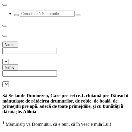
Nimic
Nimic
Să Se laude Dumnezeu, Care pre cei ce-L chiiamă pre Dânsul îi
mântuiaşte de rătăcirea drumurilor, de robie, de boală, de
primejdii pre apă, adecă de toate primejdiile, şi cu bunătăţi îi
dăruiaşte. Aliluia
1
Mărturisiţi-vă Domnului, că e bun, că în veac e mila Lui!