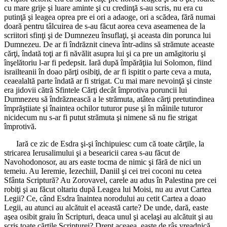
cu mare grije şi luare aminte şi cu credinţă s-au scris, nu era cu
putinţă şi leagea oprea pre ei ori a adaoge, ori a scădea, fără numai
doară pentru tâlcuirea de s-au făcut aorea ceva aseamenea de la
scriitori sfinţi şi de Dumnezeu însuflaţi, şi aceasta din porunca lui
Dumnezeu. De ar fi îndrăznit cineva într-adins să strămute aceaste
cărţi, îndată toţi ar fi năvălit asupra lui şi ca pre un amăgitoriu şi
înşelătoriu l-ar fi pedepsit. Iară după împărăţiia lui Solomon, fiind
israilteanii în doao părţi osibiţi, de ar fi ispitit o parte ceva a muta,
ceaealaltă parte îndată ar fi strigat. Cu mai mare nevoinţă şi cinste
era jidovii cătră Sfintele Cărţi decât împrotiva poruncii lui
Dumnezeu să îndrăznească a le strămuta, atâtea cărţi pretutindinea
împrăştiiate şi înaintea ochilor tuturor puse şi în mâinile tuturor
nicidecum nu s-ar fi putut strămuta şi nimene să nu fie strigat
împrotivă.
Iară ce zic de Esdra şi-şi închipuiesc cum că toate cărţile, la
stricarea Ierusalimului şi a besearicii carea s-au făcut de
Navohodonosor, au ars easte tocma de nimic şi fără de nici un
temeiu. Au Ieremie, Iezechiil, Daniil şi cei trei coconi nu cetea
Sfânta Scriptură? Au Zorovavel, carele au adus în Palestina pre cei
robiţi şi au făcut oltariu după Leagea lui Moisi, nu au avut Cartea
Legii? Ce, când Esdra înaintea norodului au cetit Cartea a doao
Legii, au atunci au alcătuit el această carte? De unde, dară, easte
aşea osibit graiu în Scripturi, deaca unul şi acelaşi au alcătuit şi au
scris toate cărţile Scripturei? Drept aceaea, easte de râs vreadnică