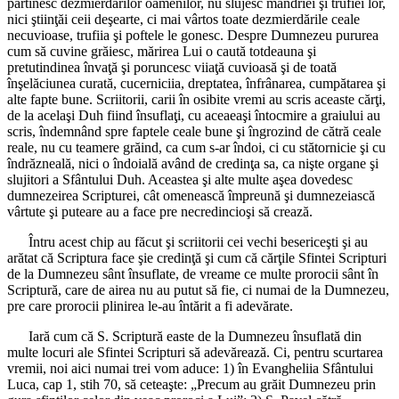
părtinesc dezmierdărilor oamenilor, nu slujesc mândriei şi trufiei lor,
nici ştiinţăi ceii deşearte, ci mai vârtos toate dezmierdările ceale
necuvioase, trufiia şi poftele le gonesc. Despre Dumnezeu pururea
cum să cuvine grăiesc, mărirea Lui o caută totdeauna şi
pretutindinea învaţă şi poruncesc viiaţă cuvioasă şi de toată
înşelăciunea curată, cucerniciia, dreptatea, înfrânarea, cumpătarea şi
alte fapte bune. Scriitorii, carii în osibite vremi au scris aceaste cărţi,
de la acelaşi Duh fiind însuflaţi, cu aceaeaşi întocmire a graiului au
scris, îndemnând spre faptele ceale bune şi îngrozind de cătră ceale
reale, nu cu teamere grăind, ca cum s-ar îndoi, ci cu stătornicie şi cu
îndrăzneală, nici o îndoială având de credinţa sa, ca nişte organe şi
slujitori a Sfântului Duh. Aceastea şi alte multe aşea dovedesc
dumnezeirea Scripturei, cât omenească împreună şi dumnezeiască
vârtute şi puteare au a face pre necredincioşi să crează.
Întru acest chip au făcut şi scriitorii cei vechi besericeşti şi au
arătat că Scriptura face şie credinţă şi cum că cărţile Sfintei Scripturi
de la Dumnezeu sânt însuflate, de vreame ce multe prorocii sânt în
Scriptură, care de airea nu au putut să fie, ci numai de la Dumnezeu,
pre care prorocii plinirea le-au întărit a fi adevărate.
Iară cum că S. Scriptură easte de la Dumnezeu însuflată din
multe locuri ale Sfintei Scripturi să adevărează. Ci, pentru scurtarea
vremii, noi aici numai trei vom aduce: 1) în Evangheliia Sfântului
Luca, cap 1, stih 70, să ceteaşte: „Precum au grăit Dumnezeu prin