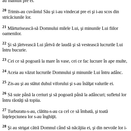
au mântuit pre ei.
20
Trimis-au cuvântul Său şi i-au vindecat pre ei şi i-au scos din
stricăciunile lor.
21
Mărturisească-să Domnului milele Lui, şi minunile Lui fiilor
oamenilor.
22
Şi să jărtvească Lui jârtvă de laudă şi să vestească lucrurile Lui
întru bucurie.
23
Cei ce să pogoară la mare în vase, cei ce fac lucrare în ape multe,
24
Aceia au văzut lucrurile Domnului şi minunile Lui întru adânc.
25
Zis-au şi au stătut duhul viforului şi s-au înălţat valurile ei.
26
Să suie până la ceriuri şi să pogoară până la adâncuri; sufletul lor
întru răotăţi să topiia.
27
Turburatu-s-au, clătitu-s-au ca cel ce să îmbată, şi toată
înţelepciunea lor s-au înghiţit.
28
Şi au strigat cătră Domnul când să năcăjiia ei, şi din nevoile lor i-