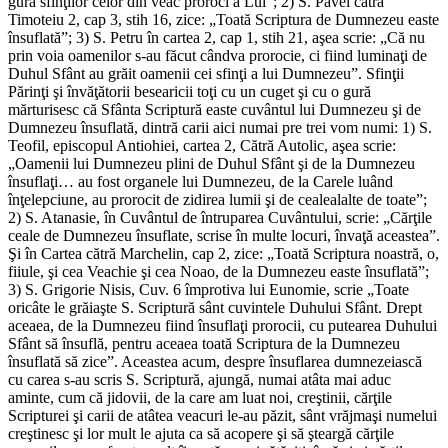
gura sfinţilor celor din veac proroci a Lui”; 2) S. Pavel cătră
Timoteiu 2, cap 3, stih 16, zice: „Toată Scriptura de Dumnezeu easte
însuflată”; 3) S. Petru în cartea 2, cap 1, stih 21, aşea scrie: „Că nu
prin voia oamenilor s-au făcut cândva prorocie, ci fiind luminaţi de
Duhul Sfânt au grăit oamenii cei sfinţi a lui Dumnezeu”. Sfinţii
Părinţi şi învăţătorii besearicii toţi cu un cuget şi cu o gură
mărturisesc că Sfânta Scriptură easte cuvântul lui Dumnezeu şi de
Dumnezeu însuflată, dintră carii aici numai pre trei vom numi: 1) S.
Teofil, episcopul Antiohiei, cartea 2, Cătră Autolic, aşea scrie:
„Oamenii lui Dumnezeu plini de Duhul Sfânt şi de la Dumnezeu
însuflaţi… au fost organele lui Dumnezeu, de la Carele luând
înţelepciune, au prorocit de zidirea lumii şi de cealealalte de toate”;
2) S. Atanasie, în Cuvântul de întruparea Cuvântului, scrie: „Cărţile
ceale de Dumnezeu însuflate, scrise în multe locuri, învaţă aceastea”.
Şi în Cartea cătră Marchelin, cap 2, zice: „Toată Scriptura noastră, o,
fiiule, şi cea Veachie şi cea Noao, de la Dumnezeu easte însuflată”;
3) S. Grigorie Nisis, Cuv. 6 împrotiva lui Eunomie, scrie „Toate
oricâte le grăiaşte S. Scriptură sânt cuvintele Duhului Sfânt. Drept
aceaea, de la Dumnezeu fiind însuflaţi prorocii, cu putearea Duhului
Sfânt să însuflă, pentru aceaea toată Scriptura de la Dumnezeu
însuflată să zice”. Aceastea acum, despre însuflarea dumnezeiască
cu carea s-au scris S. Scriptură, ajungă, numai atâta mai aduc
aminte, cum că jidovii, de la care am luat noi, creştinii, cărţile
Scripturei şi carii de atâtea veacuri le-au păzit, sânt vrăjmaşi numelui
creştinesc şi lor mult le ajuta ca să acopere şi să şteargă cărţile