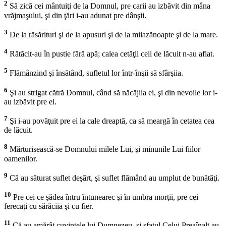
2
Să zică cei mântuiţi de la Domnul, pre carii au izbăvit din mâna
vrăjmaşului, şi din ţări i-au adunat pre dânşii.
3
De la răsărituri şi de la apusuri şi de la miiazănoapte şi de la mare.
4
Rătăcit-au în pustie fără apă; calea cetăţii ceii de lăcuit n-au aflat.
5
Flămânzind şi însătând, sufletul lor într-înşii să sfârşiia.
6
Şi au strigat cătră Domnul, când să năcăjiia ei, şi din nevoile lor i-
au izbăvit pre ei.
7
Şi i-au povăţuit pre ei la cale dreaptă, ca să meargă în cetatea cea
de lăcuit.
8
Mărturisească-se Domnului milele Lui, şi minunile Lui fiilor
oamenilor.
9
Că au săturat suflet deşărt, şi suflet flămând au umplut de bunătăţi.
10
Pre cei ce şădea întru întunearec şi în umbra morţii, pre cei
ferecaţi cu sărăciia şi cu fier.
11
Că au amărât cuvintele lui Dumnezeu, şi sfatul Celui Preaînalt au