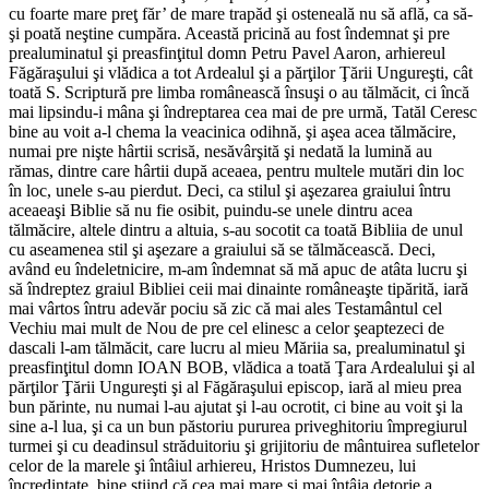
cu foarte mare preţ făr’ de mare trapăd şi osteneală nu să află, ca să-
şi poată neştine cumpăra. Această pricină au fost îndemnat şi pre
prealuminatul şi preasfinţitul domn Petru Pavel Aaron, arhiereul
Făgăraşului şi vlădica a tot Ardealul şi a părţilor Ţării Ungureşti, cât
toată S. Scriptură pre limba românească însuşi o au tălmăcit, ci încă
mai lipsindu-i mâna şi îndreptarea cea mai de pre urmă, Tatăl Ceresc
bine au voit a-l chema la veacinica odihnă, şi aşea acea tălmăcire,
numai pre nişte hârtii scrisă, nesăvârşită şi nedată la lumină au
rămas, dintre care hârtii după aceaea, pentru multele mutări din loc
în loc, unele s-au pierdut. Deci, ca stilul şi aşezarea graiului întru
aceaeaşi Biblie să nu fie osibit, puindu-se unele dintru acea
tălmăcire, altele dintru a altuia, s-au socotit ca toată Bibliia de unul
cu aseamenea stil şi aşezare a graiului să se tălmăcească. Deci,
având eu îndeletnicire, m-am îndemnat să mă apuc de atâta lucru şi
să îndreptez graiul Bibliei ceii mai dinainte româneaşte tipărită, iară
mai vârtos întru adevăr pociu să zic că mai ales Testamântul cel
Vechiu mai mult de Nou de pre cel elinesc a celor şeaptezeci de
dascali l-am tălmăcit, care lucru al mieu Măriia sa, prealuminatul şi
preasfinţitul domn IOAN BOB, vlădica a toată Ţara Ardealului şi al
părţilor Ţării Ungureşti şi al Făgăraşului episcop, iară al mieu prea
bun părinte, nu numai l-au ajutat şi l-au ocrotit, ci bine au voit şi la
sine a-l lua, şi ca un bun păstoriu pururea priveghitoriu împregiurul
turmei şi cu deadinsul străduitoriu şi grijitoriu de mântuirea sufletelor
celor de la marele şi întâiul arhiereu, Hristos Dumnezeu, lui
încredinţate, bine ştiind că cea mai mare şi mai întâia detorie a