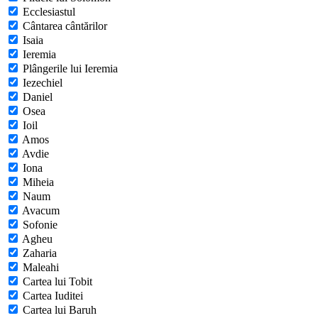
Ecclesiastul
Cântarea cântărilor
Isaia
Ieremia
Plângerile lui Ieremia
Iezechiel
Daniel
Osea
Ioil
Amos
Avdie
Iona
Miheia
Naum
Avacum
Sofonie
Agheu
Zaharia
Maleahi
Cartea lui Tobit
Cartea Iuditei
Cartea lui Baruh