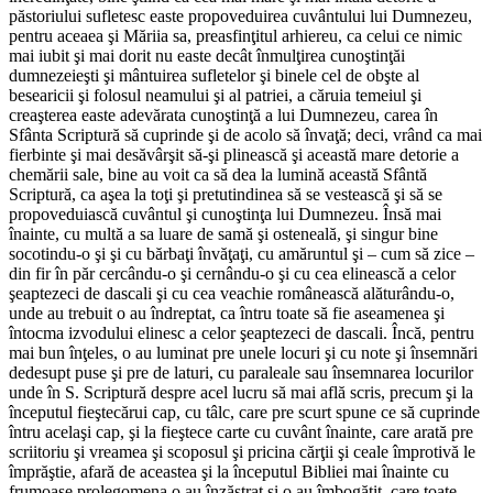
păstoriului sufletesc easte propoveduirea cuvântului lui Dumnezeu,
pentru aceaea şi Măriia sa, preasfinţitul arhiereu, ca celui ce nimic
mai iubit şi mai dorit nu easte decât înmulţirea cunoştinţăi
dumnezeieşti şi mântuirea sufletelor şi binele cel de obşte al
besearicii şi folosul neamului şi al patriei, a căruia temeiul şi
creaşterea easte adevărata cunoştinţă a lui Dumnezeu, carea în
Sfânta Scriptură să cuprinde şi de acolo să învaţă; deci, vrând ca mai
fierbinte şi mai desăvârşit să-şi plinească şi această mare detorie a
chemării sale, bine au voit ca să dea la lumină această Sfântă
Scriptură, ca aşea la toţi şi pretutindinea să se vestească şi să se
propoveduiască cuvântul şi cunoştinţa lui Dumnezeu. Însă mai
înainte, cu multă a sa luare de samă şi osteneală, şi singur bine
socotindu-o şi şi cu bărbaţi învăţaţi, cu amăruntul şi – cum să zice –
din fir în păr cercându-o şi cernându-o şi cu cea elinească a celor
şeaptezeci de dascali şi cu cea veachie românească alăturându-o,
unde au trebuit o au îndreptat, ca întru toate să fie aseamenea şi
întocma izvodului elinesc a celor şeaptezeci de dascali. Încă, pentru
mai bun înţeles, o au luminat pre unele locuri şi cu note şi însemnări
dedesupt puse şi pre de laturi, cu paraleale sau însemnarea locurilor
unde în S. Scriptură despre acel lucru să mai află scris, precum şi la
începutul fieştecărui cap, cu tâlc, care pre scurt spune ce să cuprinde
întru acelaşi cap, şi la fieştece carte cu cuvânt înainte, care arată pre
scriitoriu şi vreamea şi scoposul şi pricina cărţii şi ceale împrotivă le
împrăştie, afară de aceastea şi la începutul Bibliei mai înainte cu
frumoase prolegomena o au înzăstrat şi o au îmbogăţit, care toate