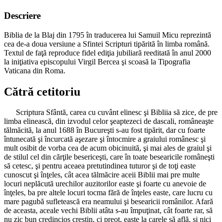
Descriere
Biblia de la Blaj din 1795 în traducerea lui Samuil Micu reprezintă
cea de-a doua versiune a Sfintei Scripturi tipărită în limba română.
Textul de faţă reproduce fidel ediţia jubiliară reeditată în anul 2000
la iniţiativa episcopului Virgil Bercea şi scoasă la Tipografia
Vaticana din Roma.
Cătră cetitoriu
Scriptura Sfântă, carea cu cuvânt elinesc şi Bibliia să zice, de pre
limba elinească, din izvodul celor şeaptezeci de dascali, româneaşte
tălmăcită, la anul 1688 în Bucureşti s-au fost tipărit, dar cu foarte
întunecată şi încurcată aşezare şi întocmire a graiului românesc şi
mult osibit de vorba cea de acum obicinuită, şi mai ales de graiul şi
de stilul cel din cărţile besericeşti, care în toate besearicile româneşti
să cetesc, şi pentru aceaea pretutindinea tuturor şi de toţi easte
cunoscut şi înţeles, cât acea tălmăcire aceii Biblii mai pre multe
locuri neplăcută urechilor auzitorilor easte şi foarte cu anevoie de
înţeles, ba pre altele locuri tocma fără de înţeles easte, care lucru cu
mare pagubă sufletească era neamului şi besearicii românilor. Afară
de aceasta, aceale vechi Biblii atâta s-au împuţinat, cât foarte rar, să
nu zic bun credincios creştin, ci preot, easte la carele să află, şi nici