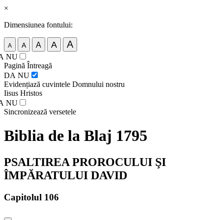
×
Dimensiunea fontului:
A
A
A
A
A
A
NU
Pagină Întreagă
DA
NU
Evidențiază cuvintele Domnului nostru
Iisus Hristos
A
NU
Sincronizează versetele
Biblia de la Blaj 1795
PSALTIREA PROROCULUI ŞI
ÎMPĂRATULUI DAVID
Capitolul 106