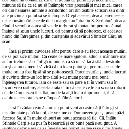
minune să fie ca să nu să întâmple vreo greşeală şi mai mică, carea
ori din neluarea-aminte a scriitorilor, ori din osibite scrisori sau dintr-
alte pricini au putut să se întâmple. Drept aceaea, deaca parentesele,
deaca însămnările ceale de la margini au întrat în S. Scriptură, deaca
rândul vremilor aorea să veade turburat şi mutat, ori pentru că mai
înainte să spun unele lucruri, ori pentru că să poftoresc, ci aceastea
nimic din întregimea şi din curăţeniia şi adevărul Sfintelor Cărţi nu
scad.
Însă şi pricini cuvioase sânt pentru care s-au făcut aceaste mutări,
de să pot zice mutări. Că ceale ce mare ajutoriu aduc la mântuire mai
adânc trebuie să se înfigă în minte, ca să nu să facă silă adevărului
lor şi ca nu oamenii să zică că nu le-au putut şti, pentru aceaea de
multe ori au fost lipsă să se poftorească. Parentesurile şi unele lucruri
şi cuvinte dintr-un loc într-altul s-au mutat pentru mai bună
înţeleagerea tuturor. Iară de easte sau să pare a fi în vremi sau în
locuri vreo osibire, aceasta arată cum că ceale ce le-au scris scriitorii
cei de Dumnezeu însuflaţi nu de la alţii le-au împrumutat, însă
osibirea acestora lezne o împacă tălmăcitorii.
Iară în zădar cearcă cum au putut veni aceaste cărţi întregi şi
nestrămutate până la noi, de vreame ce Dumnezeu ştie şi poate păzi
facerea Sa, şi în multe chipuri au putut aceasta să fie. Că, întâiu,
Sfintele Cărţi s-au pus în besearică şi cu bună pază s-au ţinut. A
leviţilor detorie era ca să înveaţe pre norod leagea şi să o ţie, foarte