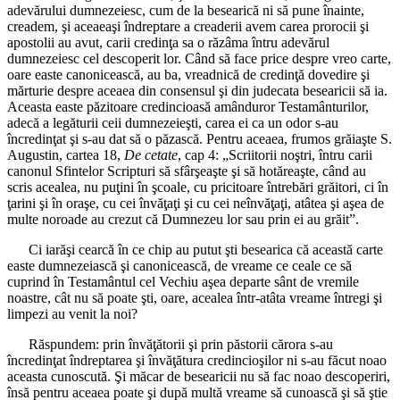
adevărului dumnezeiesc, cum de la besearică ni să pune înainte,
creadem, şi aceaeaşi îndreptare a creaderii avem carea prorocii şi
apostolii au avut, carii credinţa sa o răzâma întru adevărul
dumnezeiesc cel descoperit lor. Când să face price despre vreo carte,
oare easte canonicească, au ba, vreadnică de credinţă dovedire şi
mărturie despre aceaea din consensul şi din judecata besearicii să ia.
Aceasta easte păzitoare credincioasă amânduror Testamânturilor,
adecă a legăturii ceii dumnezeieşti, carea ei ca un odor s-au
încredinţat şi s-au dat să o păzască. Pentru aceaea, frumos grăiaşte S.
Augustin, cartea 18,
De cetate
, cap 4: „Scriitorii noştri, întru carii
canonul Sfintelor Scripturi să sfârşeaşte şi să hotăreaşte, când au
scris acealea, nu puţini în şcoale, cu pricitoare întrebări grăitori, ci în
ţarini şi în oraşe, cu cei învăţaţi şi cu cei neînvăţaţi, atâtea şi aşea de
multe noroade au crezut că Dumnezeu lor sau prin ei au grăit”.
Ci iarăşi cearcă în ce chip au putut şti besearica că această carte
easte dumnezeiască şi canonicească, de vreame ce ceale ce să
cuprind în Testamântul cel Vechiu aşea departe sânt de vremile
noastre, cât nu să poate şti, oare, acealea într-atâta vreame întregi şi
limpezi au venit la noi?
Răspundem: prin învăţătorii şi prin păstorii cărora s-au
încredinţat îndreptarea şi învăţătura credincioşilor ni s-au făcut noao
aceasta cunoscută. Şi măcar de besearicii nu să fac noao descoperiri,
însă pentru aceaea poate şi după multă vreame să cunoască şi să ştie