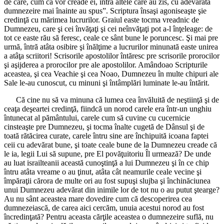
de care, cum că vor creade ei, întră altele care au zis, cu adevărată
dumnezeire mai înainte au spus”. Scriptura însaşi agoniseaşte şie
credinţă cu mărimea lucrurilor. Graiul easte tocma vreadnic de
Dumnezeu, care şi cei învăţaţi şi cei neînvăţaţi pot a-l înţeleage: de
tot ce easte rău să feresc, ceale ce sânt bune le poruncesc. Şi mai pre
urmă, întră atâta osibire şi înălţime a lucrurilor minunată easte unirea
a atâţa scriitori! Scrisorile apostolilor întăresc pre scrisorile prorocilor
şi aşijderea a prorocilor pre ale apostolilor. Amândoao Scripturile
aceastea, şi cea Veachie şi cea Noao, Dumnezeu în multe chipuri ale
Sale le-au cunoscut, cu minuni şi întâmplări luminate le-au întărit.
Că cine nu să va minuna că lumea cea învăluită de neştiinţă şi de
ceaţa deşeartei credinţă, fiindcă un norod carele era într-un unghiu
întunecat al pământului, carele cum să cuvine cu cucernicie
cinsteaşte pre Dumnezeu, şi tocma înalte cugetă de Dânsul şi de
toată rătăcirea curate, carele întru sine are închipuită icoana faptei
ceii cu adevărat bune, şi toate ceale bune de la Dumnezeu creade că
le ia, legii Lui să supune, pre El povăţuitoriu Îl urmează? De unde
au luat israilteanii această cunoştinţă a lui Dumnezeu şi în ce chip
întru atâta vreame o au ţinut, atâta cât neamurile ceale vecine şi
împăraţii cărora de multe ori au fost supuşi slujba şi închinăciunea
unui Dumnezeu adevărat din inimile lor de tot nu o au putut ştearge?
Au nu sânt aceastea mare dovedire cum că descoperirea cea
dumnezeiască, de carea aici cercăm, unuia acestui norod au fost
încredinţată? Pentru aceasta cărţile aceastea o dumnezeire suflă, nu