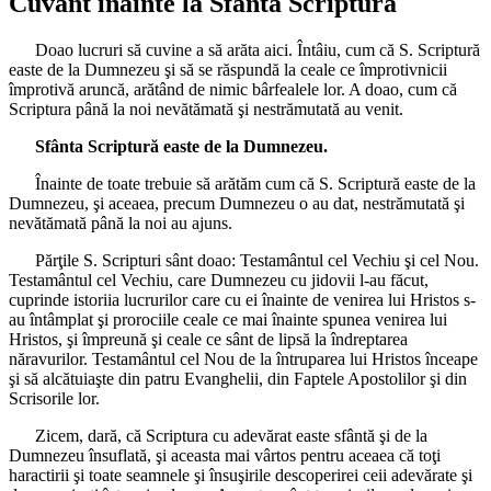
Cuvânt înainte la Sfânta Scriptură
Doao lucruri să cuvine a să arăta aici. Întâiu, cum că S. Scriptură
easte de la Dumnezeu şi să se răspundă la ceale ce împrotivnicii
împrotivă aruncă, arătând de nimic bârfealele lor. A doao, cum că
Scriptura până la noi nevătămată şi nestrămutată au venit.
Sfânta Scriptură easte de la Dumnezeu.
Înainte de toate trebuie să arătăm cum că S. Scriptură easte de la
Dumnezeu, şi aceaea, precum Dumnezeu o au dat, nestrămutată şi
nevătămată până la noi au ajuns.
Părţile S. Scripturi sânt doao: Testamântul cel Vechiu şi cel Nou.
Testamântul cel Vechiu, care Dumnezeu cu jidovii l-au făcut,
cuprinde istoriia lucrurilor care cu ei înainte de venirea lui Hristos s-
au întâmplat şi prorociile ceale ce mai înainte spunea venirea lui
Hristos, şi împreună şi ceale ce sânt de lipsă la îndreptarea
năravurilor. Testamântul cel Nou de la întruparea lui Hristos înceape
şi să alcătuiaşte din patru Evanghelii, din Faptele Apostolilor şi din
Scrisorile lor.
Zicem, dară, că Scriptura cu adevărat easte sfântă şi de la
Dumnezeu însuflată, şi aceasta mai vârtos pentru aceaea că toţi
haractirii şi toate seamnele şi însuşirile descoperirei ceii adevărate şi