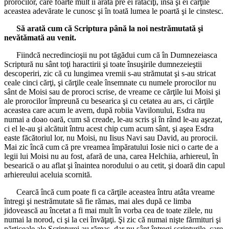
prorocilor, care foarte mult îi arată pre ei rătăciţi, însă şi ei cărţile
aceastea adevărate le cunosc şi în toată lumea le poartă şi le cinstesc.
Să arată cum că Scriptura până la noi nestrămutată şi
nevătămată au venit.
Fiindcă necredincioşii nu pot tăgădui cum că în Dumnezeiasca
Scriptură nu sânt toţi haractirii şi toate însuşirile dumnezeieştii
descoperiri, zic că cu lungimea vremii s-au strămutat şi s-au stricat
ceale cinci cărţi, şi cărţile ceale însemnate cu numele prorocilor nu
sânt de Moisi sau de proroci scrise, de vreame ce cărţile lui Moisi şi
ale prorocilor împreună cu besearica şi cu cetatea au ars, ci cărţile
aceastea care acum le avem, după robiia Vavilonului, Esdra nu
numai a doao oară, cum să creade, le-au scris şi în rând le-au aşezat,
ci el le-au şi alcătuit întru acest chip cum acum sânt, şi aşea Esdra
easte făcătoriul lor, nu Moisi, nu Iisus Navi sau David, au prorocii.
Mai zic încă cum că pre vreamea împăratului Iosie nici o carte de a
legii lui Moisi nu au fost, afară de una, carea Helchiia, arhiereul, în
besearică o au aflat şi înaintea norodului o au cetit, şi doară din capul
arhiereului aceluia scornită.
Cearcă încă cum poate fi ca cărţile aceastea întru atâta vreame
întregi şi nestrămutate să fie rămas, mai ales după ce limba
jidovească au încetat a fi mai mult în vorba cea de toate zilele, nu
numai la norod, ci şi la cei învăţaţi. Şi zic că numai nişte fărmituri şi
părticeale ale Scripturei au rămas, dar nu sânt întregi scripturile, care