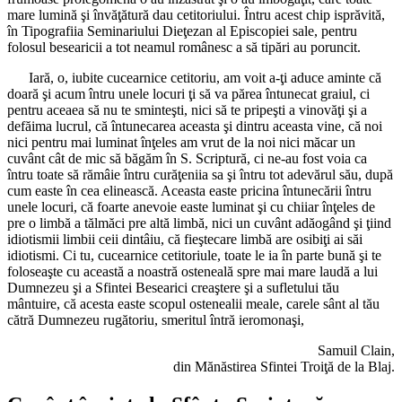
mare lumină şi învăţătură dau cetitoriului. Întru acest chip isprăvită,
în Tipografiia Seminariului Dieţezan al Episcopiei sale, pentru
folosul besearicii a tot neamul românesc a să tipări au poruncit.
Iară, o, iubite cucearnice cetitoriu, am voit a-ţi aduce aminte că
doară şi acum întru unele locuri ţi să va părea întunecat graiul, ci
pentru aceaea să nu te sminteşti, nici să te pripeşti a vinovăţi şi a
defăima lucrul, că întunecarea aceasta şi dintru aceasta vine, că noi
nici pentru mai luminat înţeles am vrut de la noi nici măcar un
cuvânt cât de mic să băgăm în S. Scriptură, ci ne-au fost voia ca
întru toate să rămâie întru curăţeniia sa şi întru tot adevărul său, după
cum easte în cea elinească. Aceasta easte pricina întunecării întru
unele locuri, că foarte anevoie easte luminat şi cu chiiar înţeles de
pre o limbă a tălmăci pre altă limbă, nici un cuvânt adăogând şi ţiind
idiotismii limbii ceii dintâiu, că fieştecare limbă are osibiţi ai săi
idiotismi. Ci tu, cucearnice cetitoriule, toate le ia în parte bună şi te
foloseaşte cu această a noastră osteneală spre mai mare laudă a lui
Dumnezeu şi a Sfintei Besearici creaştere şi a sufletului tău
mântuire, că acesta easte scopul ostenealii meale, carele sânt al tău
cătră Dumnezeu rugătoriu, smeritul întră ieromonaşi,
Samuil Clain,
din Mănăstirea Sfintei Troiţă de la Blaj.