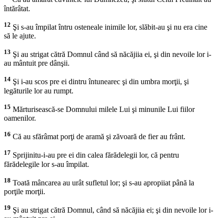
întărâtat.
12
Şi s-au împilat întru osteneale inimile lor, slăbit-au şi nu era cine
să le ajute.
13
Şi au strigat cătră Domnul când să năcăjiia ei, şi din nevoile lor i-
au mântuit pre dânşii.
14
Şi i-au scos pre ei dintru întunearec şi din umbra morţii, şi
legăturile lor au rumpt.
15
Mărturisească-se Domnului milele Lui şi minunile Lui fiilor
oamenilor.
16
Că au sfărâmat porţi de aramă şi zăvoară de fier au frânt.
17
Sprijinitu-i-au pre ei din calea fărădelegii lor, că pentru
fărădelegile lor s-au împilat.
18
Toată mâncarea au urât sufletul lor; şi s-au apropiiat până la
porţile morţii.
19
Şi au strigat cătră Domnul, când să năcăjiia ei; şi din nevoile lor i-