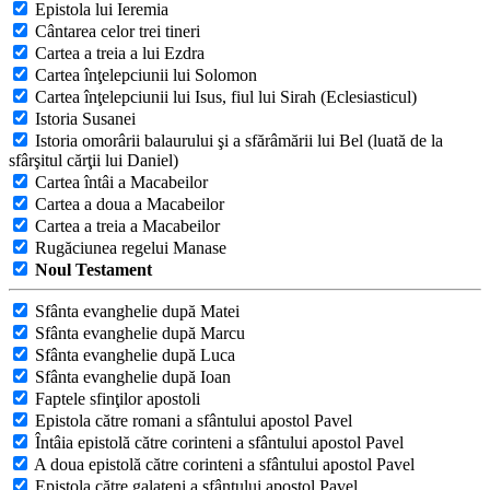
Epistola lui Ieremia
Cântarea celor trei tineri
Cartea a treia a lui Ezdra
Cartea înţelepciunii lui Solomon
Cartea înţelepciunii lui Isus, fiul lui Sirah (Eclesiasticul)
Istoria Susanei
Istoria omorârii balaurului şi a sfărâmării lui Bel (luată de la
sfârşitul cărţii lui Daniel)
Cartea întâi a Macabeilor
Cartea a doua a Macabeilor
Cartea a treia a Macabeilor
Rugăciunea regelui Manase
Noul Testament
Sfânta evanghelie după Matei
Sfânta evanghelie după Marcu
Sfânta evanghelie după Luca
Sfânta evanghelie după Ioan
Faptele sfinţilor apostoli
Epistola către romani a sfântului apostol Pavel
Întâia epistolă către corinteni a sfântului apostol Pavel
A doua epistolă către corinteni a sfântului apostol Pavel
Epistola către galateni a sfântului apostol Pavel