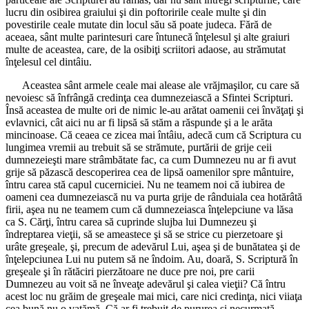
lucru din osibirea graiului şi din poftoririle ceale multe şi din
povestirile ceale mutate din locul său să poate judeca. Fără de
aceaea, sânt multe parintesuri care întunecă înţelesul şi alte graiuri
multe de aceastea, care, de la osibiţi scriitori adaose, au strămutat
înţelesul cel dintâiu.
Aceastea sânt armele ceale mai alease ale vrăjmaşilor, cu care să
nevoiesc să înfrângă credinţa cea dumnezeiască a Sfintei Scripturi.
Însă aceastea de multe ori de nimic le-au arătat oamenii cei învăţaţi şi
evlavnici, cât aici nu ar fi lipsă să stăm a răspunde şi a le arăta
mincinoase. Că ceaea ce zicea mai întâiu, adecă cum că Scriptura cu
lungimea vremii au trebuit să se strămute, purtării de grije ceii
dumnezeieşti mare strâmbătate fac, ca cum Dumnezeu nu ar fi avut
grije să păzască descoperirea cea de lipsă oamenilor spre mântuire,
întru carea stă capul cucerniciei. Nu ne teamem noi că iubirea de
oameni cea dumnezeiască nu va purta grije de rânduiala cea hotărâtă
firii, aşea nu ne teamem cum că dumnezeiasca înţelepciune va lăsa
ca S. Cărţi, întru carea să cuprinde slujba lui Dumnezeu şi
îndreptarea vieţii, să se ameastece şi să se strice cu pierzetoare şi
urâte greşeale, şi, precum de adevărul Lui, aşea şi de bunătatea şi de
înţelepciunea Lui nu putem să ne îndoim. Au, doară, S. Scriptură în
greşeale şi în rătăciri pierzătoare ne duce pre noi, pre carii
Dumnezeu au voit să ne înveaţe adevărul şi calea vieţii? Că întru
acest loc nu grăim de greşeale mai mici, care nici credinţa, nici viiaţa
cea bună nu o vatămă. Că ar fi trebuit de pururea şi necurmată