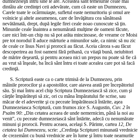
dumnezeieşti întru sine le are. Aceastea sânt temeiurile ceale mai
dintâiu ale credinţei ceii adevărate, cum că easte un Dumnezeu,
Carele toate le ocârmuiaşte, sufletul easte nemuritoriu şi omul are
volnicie şi altele aseamenea, care de învăţătura cea sânătoasă
nevătămată, drept, după legile firei ceale noao cunoscute să ţin.
Minunile ceale înaintea a nenumărată mulţime de oameni făcute,
care nici într-un chip nu să pot arăta mincinoase, de vreame ce Moisi
pre tot norodul îl aduce mărturie a minunilor sale, ca nimic să nu zic
de ceale ce Iisus Navi şi prorocii au făcut. Aceia cărora s-au făcut
descoperirea au fost oameni fără prihană, cu viiaţă bună, neiubitori
de mărire deşeartă, şi pentru aceaea nici un prepus nu poate să fie că
au vrut să înşeale, ba încă sânt întru ei toate acealea care pot să facă
credinţă.
S. Scriptură easte ca o carte trimisă de la Dumnezeu, prin
mâinile prorocilor şi a apostolilor, care aiavea arată pre începătoriul
său. Şi mai întru acel chip Scriptura Dumnezeiască să zice, cum şi
cărţile împărăteşti să zic, ori cu mâna împăratului fie scrise, sau
măcar de el adeverite şi cu peceate împărătească întărite, aşea
Dumnezeiasca Scriptură, cum frumos zice S. Augustin,
Cuv. 2 în
Psalm 90
: „Din cetatea aceaea de unde nemernicim, până la noi au
venit”, cu peceate dumnezeiască sânt întărite, adecă cu nenumărate
minuni şi prorocii. Pentru aceaea, acelaşi S. Părinte, cartea
12, De
cetatea lui Dumnezeu
, scrie: „Credinţa Scripturei minunată vrednicie
de crezemânt cu bună vrednicie are în lume şi întru toate neamurile