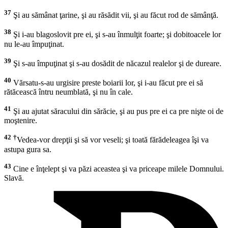
37
Şi au sămânat ţarine, şi au răsădit vii, şi au făcut rod de sămânţă.
38
Şi i-au blagoslovit pre ei, şi s-au înmulţit foarte; şi dobitoacele lor
nu le-au împuţinat.
39
Şi s-au împuţinat şi s-au dosădit de năcazul realelor şi de dureare.
40
Vărsatu-s-au urgisire preste boiarii lor, şi i-au făcut pre ei să
rătăcească întru neumblată, şi nu în cale.
41
Şi au ajutat săracului din sărăcie, şi au pus pre ei ca pre nişte oi de
moştenire.
42
†
Vedea-vor drepţii şi să vor veseli; şi toată fărădeleagea îşi va
astupa gura sa.
43
Cine e înţelept şi va păzi aceastea şi va priceape milele Domnului.
Slavă.