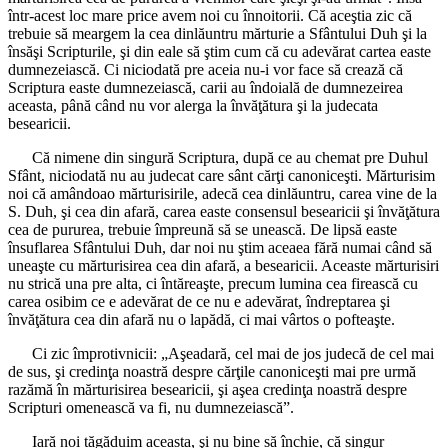
într-acest loc mare price avem noi cu înnoitorii. Că aceştia zic că
trebuie să meargem la cea dinlăuntru mărturie a Sfântului Duh şi la
însăşi Scripturile, şi din eale să ştim cum că cu adevărat cartea easte
dumnezeiască. Ci niciodată pre aceia nu-i vor face să crează că
Scriptura easte dumnezeiască, carii au îndoială de dumnezeirea
aceasta, până când nu vor alerga la învăţătura şi la judecata
besearicii.
Că nimene din singură Scriptura, după ce au chemat pre Duhul
Sfânt, niciodată nu au judecat care sânt cărţi canoniceşti. Mărturisim
noi că amândoao mărturisirile, adecă cea dinlăuntru, carea vine de la
S. Duh, şi cea din afară, carea easte consensul besearicii şi învăţătura
cea de pururea, trebuie împreună să se unească. De lipsă easte
însuflarea Sfântului Duh, dar noi nu ştim aceaea fără numai când să
uneaşte cu mărturisirea cea din afară, a besearicii. Aceaste mărturisiri
nu strică una pre alta, ci întăreaşte, precum lumina cea firească cu
carea osibim ce e adevărat de ce nu e adevărat, îndreptarea şi
învăţătura cea din afară nu o lapădă, ci mai vârtos o pofteaşte.
Ci zic împrotivnicii: „Aşeadară, cel mai de jos judecă de cel mai
de sus, şi credinţa noastră despre cărţile canoniceşti mai pre urmă
razămă în mărturisirea besearicii, şi aşea credinţa noastră despre
Scripturi omenească va fi, nu dumnezeiască”.
Iară noi tăgăduim aceasta, şi nu bine să închie, că singur