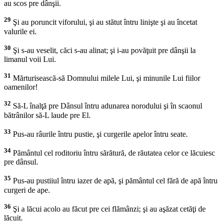
au scos pre dânşii.
29
Şi au poruncit viforului, şi au stătut întru linişte şi au încetat
valurile ei.
30
Şi s-au veselit, căci s-au alinat; şi i-au povăţuit pre dânşii la
limanul voii Lui.
31
Mărturisească-să Domnului milele Lui, şi minunile Lui fiilor
oamenilor!
32
Să-L înalţă pre Dânsul întru adunarea norodului şi în scaonul
bătrânilor să-L laude pre El.
33
Pus-au râurile întru pustie, şi curgerile apelor întru seate.
34
Pământul cel roditoriu întru sărătură, de răutatea celor ce lăcuiesc
pre dânsul.
35
Pus-au pustiiul întru iazer de apă, şi pământul cel fără de apă întru
curgeri de ape.
36
Şi a lăcui acolo au făcut pre cei flămânzi; şi au aşăzat cetăţi de
lăcuit.