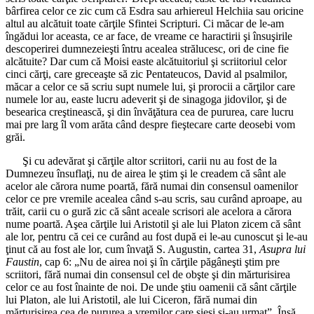
bârfirea celor ce zic cum că Esdra sau arhiereul Helchiia sau oricine
altul au alcătuit toate cărţile Sfintei Scripturi. Ci măcar de le-am
îngădui lor aceasta, ce ar face, de vreame ce haractirii şi însuşirile
descoperirei dumnezeieşti întru acealea strălucesc, ori de cine fie
alcătuite? Dar cum că Moisi easte alcătuitoriul şi scriitoriul celor
cinci cărţi, care greceaşte să zic Pentateucos, David al psalmilor,
măcar a celor ce să scriu supt numele lui, şi prorocii a cărţilor care
numele lor au, easte lucru adeverit şi de sinagoga jidovilor, şi de
besearica creştinească, şi din învăţătura cea de pururea, care lucru
mai pre larg îl vom arăta când despre fieştecare carte deosebi vom
grăi.
Şi cu adevărat şi cărţile altor scriitori, carii nu au fost de la
Dumnezeu însuflaţi, nu de airea le ştim şi le creadem că sânt ale
acelor ale cărora nume poartă, fără numai din consensul oamenilor
celor ce pre vremile acealea când s-au scris, sau curând aproape, au
trăit, carii cu o gură zic că sânt aceale scrisori ale acelora a cărora
nume poartă. Aşea cărţile lui Aristotil şi ale lui Platon zicem că sânt
ale lor, pentru că cei ce curând au fost după ei le-au cunoscut şi le-au
ţinut că au fost ale lor, cum învaţă S. Augustin, cartea 31,
Asupra lui
Faustin
, cap 6: „Nu de airea noi şi în cărţile păgâneşti ştim pre
scriitori, fără numai din consensul cel de obşte şi din mărturisirea
celor ce au fost înainte de noi. De unde ştiu oamenii că sânt cărţile
lui Platon, ale lui Aristotil, ale lui Ciceron, fără numai din
mărturisirea cea de pururea a vremilor care şieşi şi-au urmat”. Însă