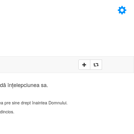
×
D
D
udă înţelepciunea sa.
stea pre sine drept înaintea Domnului.
edincios.