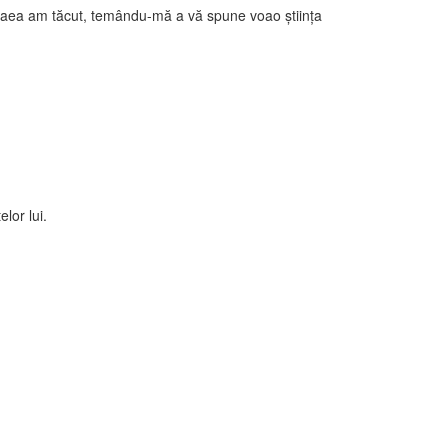
u aceaea am tăcut, temându-mă a vă spune voao ştiinţa
lor lui.