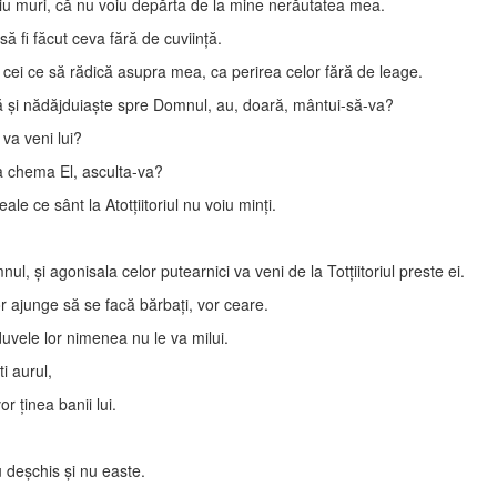
oiu muri, că nu voiu depărta de la mine nerăutatea mea.
ă fi făcut ceva fără de cuviinţă.
i cei ce să rădică asupra mea, ca perirea celor fără de leage.
ă şi nădăjduiaşte spre Domnul, au, doară, mântui-să-va?
va veni lui?
a chema El, asculta-va?
 ce sânt la Atotţiitoriul nu voiu minţi.
 şi agonisala celor putearnici va veni de la Totţiitoriul preste ei.
e vor ajunge să se facă bărbaţi, vor ceare.
duvele lor nimenea nu le va milui.
i aurul,
r ţinea banii lui.
 deşchis şi nu easte.