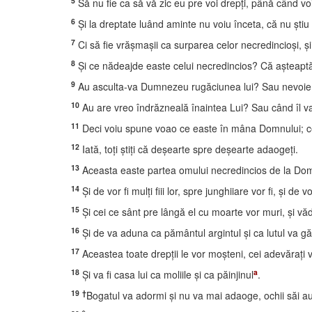
5
Să nu fie ca să vă zic eu pre voi drepţi, până când v
6
Şi la dreptate luând aminte nu voiu înceta, că nu ştiu s
7
Ci să fie vrăşmaşii ca surparea celor necredincioşi, ş
8
Şi ce nădeajde easte celui necredincios? Că aşteapt
9
Au asculta-va Dumnezeu rugăciunea lui? Sau nevoie 
10
Au are vreo îndrăzneală înaintea Lui? Sau când îl v
11
Deci voiu spune voao ce easte în mâna Domnului; ceale
12
Iată, toţi ştiţi că deşearte spre deşearte adaogeţi.
13
Aceasta easte partea omului necredincios de la Domnul,
14
Şi de vor fi mulţi fiii lor, spre junghiiare vor fi, şi d
15
Şi cei ce sânt pre lângă el cu moarte vor muri, şi vă
16
Şi de va aduna ca pământul argintul şi ca lutul va găt
17
Aceastea toate drepţii le vor moşteni, cei adevăraţi vo
18
a
Şi va fi casa lui ca moliile şi ca păinjinul
.
19
†
Bogatul va adormi şi nu va mai adaoge, ochii săi au