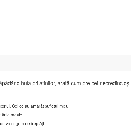
ăpădând hula priiatinilor, arată cum pre cei necredincioşi d
oriul, Cel ce au amărât sufletul mieu.
nările meale,
ieu va cugeta nedreptăţi.