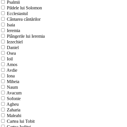
Psalmii
Pildele lui Solomon
Ecclesiastul
Cântarea cântărilor
Isaia
Ieremia
Plângerile lui Ieremia
Iezechiel
Daniel
Osea
Ioil
Amos
Avdie
Iona
Miheia
Naum
Avacum
Sofonie
Agheu
Zaharia
Maleahi
Cartea lui Tobit
Cartea Iuditei