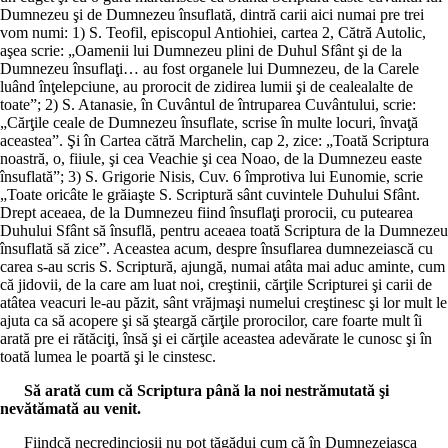
Dumnezeu şi de Dumnezeu însuflată, dintră carii aici numai pre trei
vom numi: 1) S. Teofil, episcopul Antiohiei, cartea 2, Cătră Autolic,
aşea scrie: „Oamenii lui Dumnezeu plini de Duhul Sfânt şi de la
Dumnezeu însuflaţi… au fost organele lui Dumnezeu, de la Carele
luând înţelepciune, au prorocit de zidirea lumii şi de cealealalte de
toate”; 2) S. Atanasie, în Cuvântul de întruparea Cuvântului, scrie:
„Cărţile ceale de Dumnezeu însuflate, scrise în multe locuri, învaţă
aceastea”. Şi în Cartea cătră Marchelin, cap 2, zice: „Toată Scriptura
noastră, o, fiiule, şi cea Veachie şi cea Noao, de la Dumnezeu easte
însuflată”; 3) S. Grigorie Nisis, Cuv. 6 împrotiva lui Eunomie, scrie
„Toate oricâte le grăiaşte S. Scriptură sânt cuvintele Duhului Sfânt.
Drept aceaea, de la Dumnezeu fiind însuflaţi prorocii, cu putearea
Duhului Sfânt să însuflă, pentru aceaea toată Scriptura de la Dumnezeu
însuflată să zice”. Aceastea acum, despre însuflarea dumnezeiască cu
carea s-au scris S. Scriptură, ajungă, numai atâta mai aduc aminte, cum
că jidovii, de la care am luat noi, creştinii, cărţile Scripturei şi carii de
atâtea veacuri le-au păzit, sânt vrăjmaşi numelui creştinesc şi lor mult le
ajuta ca să acopere şi să şteargă cărţile prorocilor, care foarte mult îi
arată pre ei rătăciţi, însă şi ei cărţile aceastea adevărate le cunosc şi în
toată lumea le poartă şi le cinstesc.
Să arată cum că Scriptura până la noi nestrămutată şi
nevătămată au venit.
Fiindcă necredincioşii nu pot tăgădui cum că în Dumnezeiasca