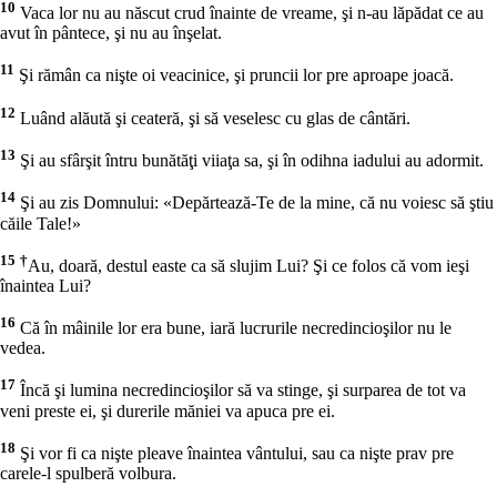
10
Vaca lor nu au născut crud înainte de vreame, şi n-au lăpădat ce au
avut în pântece, şi nu au înşelat.
11
Şi rămân ca nişte oi veacinice, şi pruncii lor pre aproape joacă.
12
Luând alăută şi ceateră, şi să veselesc cu glas de cântări.
13
Şi au sfârşit întru bunătăţi viiaţa sa, şi în odihna iadului au adormit.
14
Şi au zis Domnului: «Depărtează-Te de la mine, că nu voiesc să ştiu
căile Tale!»
15
†
Au, doară, destul easte ca să slujim Lui? Şi ce folos că vom ieşi
înaintea Lui?
16
Că în mâinile lor era bune, iară lucrurile necredincioşilor nu le
vedea.
17
Încă şi lumina necredincioşilor să va stinge, şi surparea de tot va
veni preste ei, şi durerile măniei va apuca pre ei.
18
Şi vor fi ca nişte pleave înaintea vântului, sau ca nişte prav pre
carele-l spulberă volbura.