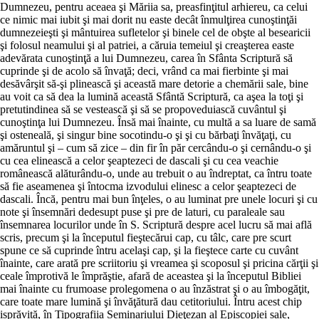
Dumnezeu, pentru aceaea şi Măriia sa, preasfinţitul arhiereu, ca celui
ce nimic mai iubit şi mai dorit nu easte decât înmulţirea cunoştinţăi
dumnezeieşti şi mântuirea sufletelor şi binele cel de obşte al besearicii
şi folosul neamului şi al patriei, a căruia temeiul şi creaşterea easte
adevărata cunoştinţă a lui Dumnezeu, carea în Sfânta Scriptură să
cuprinde şi de acolo să învaţă; deci, vrând ca mai fierbinte şi mai
desăvârşit să-şi plinească şi această mare detorie a chemării sale, bine
au voit ca să dea la lumină această Sfântă Scriptură, ca aşea la toţi şi
pretutindinea să se vestească şi să se propoveduiască cuvântul şi
cunoştinţa lui Dumnezeu. Însă mai înainte, cu multă a sa luare de samă
şi osteneală, şi singur bine socotindu-o şi şi cu bărbaţi învăţaţi, cu
amăruntul şi – cum să zice – din fir în păr cercându-o şi cernându-o şi
cu cea elinească a celor şeaptezeci de dascali şi cu cea veachie
românească alăturându-o, unde au trebuit o au îndreptat, ca întru toate
să fie aseamenea şi întocma izvodului elinesc a celor şeaptezeci de
dascali. Încă, pentru mai bun înţeles, o au luminat pre unele locuri şi cu
note şi însemnări dedesupt puse şi pre de laturi, cu paraleale sau
însemnarea locurilor unde în S. Scriptură despre acel lucru să mai află
scris, precum şi la începutul fieştecărui cap, cu tâlc, care pre scurt
spune ce să cuprinde întru acelaşi cap, şi la fieştece carte cu cuvânt
înainte, care arată pre scriitoriu şi vreamea şi scoposul şi pricina cărţii şi
ceale împrotivă le împrăştie, afară de aceastea şi la începutul Bibliei
mai înainte cu frumoase prolegomena o au înzăstrat şi o au îmbogăţit,
care toate mare lumină şi învăţătură dau cetitoriului. Întru acest chip
isprăvită, în Tipografiia Seminariului Dieţezan al Episcopiei sale,