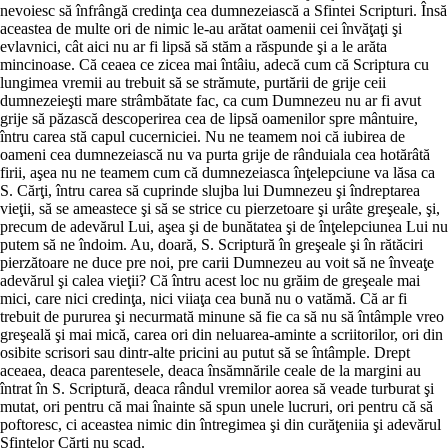
nevoiesc să înfrângă credinţa cea dumnezeiască a Sfintei Scripturi. Însă
aceastea de multe ori de nimic le-au arătat oamenii cei învăţaţi şi
evlavnici, cât aici nu ar fi lipsă să stăm a răspunde şi a le arăta
mincinoase. Că ceaea ce zicea mai întâiu, adecă cum că Scriptura cu
lungimea vremii au trebuit să se strămute, purtării de grije ceii
dumnezeieşti mare strâmbătate fac, ca cum Dumnezeu nu ar fi avut
grije să păzască descoperirea cea de lipsă oamenilor spre mântuire,
întru carea stă capul cucerniciei. Nu ne teamem noi că iubirea de
oameni cea dumnezeiască nu va purta grije de rânduiala cea hotărâtă
firii, aşea nu ne teamem cum că dumnezeiasca înţelepciune va lăsa ca
S. Cărţi, întru carea să cuprinde slujba lui Dumnezeu şi îndreptarea
vieţii, să se ameastece şi să se strice cu pierzetoare şi urâte greşeale, şi,
precum de adevărul Lui, aşea şi de bunătatea şi de înţelepciunea Lui nu
putem să ne îndoim. Au, doară, S. Scriptură în greşeale şi în rătăciri
pierzătoare ne duce pre noi, pre carii Dumnezeu au voit să ne înveaţe
adevărul şi calea vieţii? Că întru acest loc nu grăim de greşeale mai
mici, care nici credinţa, nici viiaţa cea bună nu o vatămă. Că ar fi
trebuit de pururea şi necurmată minune să fie ca să nu să întâmple vreo
greşeală şi mai mică, carea ori din neluarea-aminte a scriitorilor, ori din
osibite scrisori sau dintr-alte pricini au putut să se întâmple. Drept
aceaea, deaca parentesele, deaca însămnările ceale de la margini au
întrat în S. Scriptură, deaca rândul vremilor aorea să veade turburat şi
mutat, ori pentru că mai înainte să spun unele lucruri, ori pentru că să
poftoresc, ci aceastea nimic din întregimea şi din curăţeniia şi adevărul
Sfintelor Cărţi nu scad.