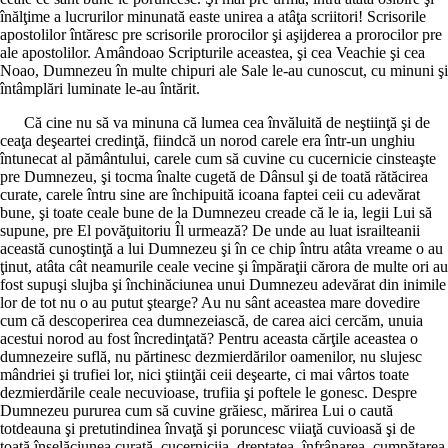
înălţime a lucrurilor minunată easte unirea a atâţa scriitori! Scrisorile
apostolilor întăresc pre scrisorile prorocilor şi aşijderea a prorocilor pre
ale apostolilor. Amândoao Scripturile aceastea, şi cea Veachie şi cea
Noao, Dumnezeu în multe chipuri ale Sale le-au cunoscut, cu minuni şi
întâmplări luminate le-au întărit.
Că cine nu să va minuna că lumea cea învăluită de neştiinţă şi de
ceaţa deşeartei credinţă, fiindcă un norod carele era într-un unghiu
întunecat al pământului, carele cum să cuvine cu cucernicie cinsteaşte
pre Dumnezeu, şi tocma înalte cugetă de Dânsul şi de toată rătăcirea
curate, carele întru sine are închipuită icoana faptei ceii cu adevărat
bune, şi toate ceale bune de la Dumnezeu creade că le ia, legii Lui să
supune, pre El povăţuitoriu Îl urmează? De unde au luat israilteanii
această cunoştinţă a lui Dumnezeu şi în ce chip întru atâta vreame o au
ţinut, atâta cât neamurile ceale vecine şi împăraţii cărora de multe ori au
fost supuşi slujba şi închinăciunea unui Dumnezeu adevărat din inimile
lor de tot nu o au putut ştearge? Au nu sânt aceastea mare dovedire
cum că descoperirea cea dumnezeiască, de carea aici cercăm, unuia
acestui norod au fost încredinţată? Pentru aceasta cărţile aceastea o
dumnezeire suflă, nu părtinesc dezmierdărilor oamenilor, nu slujesc
mândriei şi trufiei lor, nici ştiinţăi ceii deşearte, ci mai vârtos toate
dezmierdările ceale necuvioase, trufiia şi poftele le gonesc. Despre
Dumnezeu pururea cum să cuvine grăiesc, mărirea Lui o caută
totdeauna şi pretutindinea învaţă şi poruncesc viiaţă cuvioasă şi de
toată înşelăciunea curată, cucerniciia, dreptatea, înfrânarea, cumpătarea