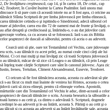
2,
De învăţătura creştinească
, cap 14, şi în cartea 18,
De cetat
., cap
42;
Teodoret
, în
Cuvânt înainte
la Cartea Psalmilor. Iară unora mai
dincoace li să pare cum că această istorie nu ar fi fost aşea, ci oricine au
tălmăcit Sfânta Scriptură de pre limba jidovească pre limba elinească,
carea tălmăcire cetindu-o şi ispitindu-o Sinedrionul, adecă săborul cel
mare al jidovilor, carea era din 72 de oameni mai de frunte şi învăţaţi, o
au aflat dreaptă şi credincioasă şi, întărindu-o, o au dat jidovilor carii
greceaşte vorbea, ca cu aceaea să se folosească. Iară s-au zis Bibliia
celor şeaptezeci de dascali ai săborului, pentru că aceia o au adeverit.
Cearcă unii să ştie, oare tot Testamântul cel Vechiu, care jidoveaşte
era scris, s-au tălmăcit cu acest prilej, au numai ceale cinci cărţi ale lui
Moisi. Ci cei mai mulţi şi mai învăţaţi zic că toată Scriptura jidovească
o au tălmăcit, măcar de să zice că Leagea o au tălmăcit, că prin Leage
să înţeleg toate cărţile Scripturei care sânt în canonul jidovesc. Aşea zic
Iustin, Ireneu, Tertulian, Climent Alexandreanul, Eusevie, Teodoret.
Ci oricum să fie fost tălmăcirea aceasta, aceasta cu adevărat să ştie
că s-au făcut cu mult mai înainte de venirea lui Hristos, aceasta o cetea
jidovii carii să zicea elineşti, pentru că elineaşte vorbea. Apostolii,
mărturiile care din Testamântul cel Vechiu le aduc, dintr-această a celor
şeaptezeci de dascali tălmăcire o scriu. Aceasta besearica la săboarăle a
toată lumea o au cetit şi, ca dintru o adevărată S. Scriptură, dogmele
credinţei le-au adeverit şi le-au întărit, aceasta S. Părinţi o au cetit şi o
au tâlcuit şi cu aceasta au adeverit şi au întărit învăţăturile sale, aceasta