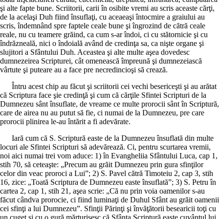
şi alte fapte bune. Scriitorii, carii în osibite vremi au scris aceaste cărţi,
de la acelaşi Duh fiind însuflaţi, cu aceaeaşi întocmire a graiului au
scris, îndemnând spre faptele ceale bune şi îngrozind de cătră ceale
reale, nu cu teamere grăind, ca cum s-ar îndoi, ci cu stătornicie şi cu
îndrăzneală, nici o îndoială având de credinţa sa, ca nişte organe şi
slujitori a Sfântului Duh. Aceastea şi alte multe aşea dovedesc
dumnezeirea Scripturei, cât omenească împreună şi dumnezeiască
vârtute şi puteare au a face pre necredincioşi să crează.
Întru acest chip au făcut şi scriitorii cei vechi besericeşti şi au arătat
că Scriptura face şie credinţă şi cum că cărţile Sfintei Scripturi de la
Dumnezeu sânt însuflate, de vreame ce multe prorocii sânt în Scriptură,
care de airea nu au putut să fie, ci numai de la Dumnezeu, pre care
prorocii plinirea le-au întărit a fi adevărate.
Iară cum că S. Scriptură easte de la Dumnezeu însuflată din multe
locuri ale Sfintei Scripturi să adevărează. Ci, pentru scurtarea vremii,
noi aici numai trei vom aduce: 1) în Evangheliia Sfântului Luca, cap 1,
stih 70, să ceteaşte: „Precum au grăit Dumnezeu prin gura sfinţilor
celor din veac proroci a Lui”; 2) S. Pavel cătră Timoteiu 2, cap 3, stih
16, zice: „Toată Scriptura de Dumnezeu easte însuflată”; 3) S. Petru în
cartea 2, cap 1, stih 21, aşea scrie: „Că nu prin voia oamenilor s-au
făcut cândva prorocie, ci fiind luminaţi de Duhul Sfânt au grăit oamenii
cei sfinţi a lui Dumnezeu”. Sfinţii Părinţi şi învăţătorii besearicii toţi cu
un cuget şi cu o gură mărturisesc că Sfânta Scriptură easte cuvântul lui