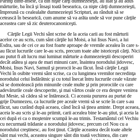
Părinţi dintr-însele, ca din nişte cărţi dumnezeieşti, au luat şi au adus
mărturiie, ba încă şi însaşi toată besearica, ca nişte cărţi dumnezeieşti,
împreună cu cealealalte dumnezeieşti Scripturi, au rânduit să se
cetească în besearică, cum anume să va arăta unde să vor pune cărţile
aceastea care să zic deuterocanoniceşti.
Cărţile Legii Vechi sânt scrise de la aceia carii au fost mărturii
acelor ce au scris, cum sânt cărţile lui Moisi, a lui Iisus Navi, a lui
Esdra, sau de cei ce au fost foarte aproape de vremile acealea în care s-
au făcut lucrurile care le-au scris, precum toate alte istoriceşti cărţi. Nici
au putut fi alt lucru mai luminat mărturie a dumnezeieştii descoperiri
decât atâtea şi aşea de mari minuni care, înaintea norodului jidovesc,
Moisi, Iisus Navi, Samuil şi prorocii le-au făcut. Însă cărţile Legii
Vechi în osibite vremi sânt scrise, ca cu lungimea vremilor necredinţa
norodului celui îndărătnic şi cu totul înecat întru lucrurile ceale văzute
să se domolească prin minunile ceale multe şi prin prorociile cu care
adevărurile ceale descoperite, şi mai vârtos ceale ce era despre venirea
lui Mesie, să cădea să se întărească. Ci aceasta pururea au purtat de
grije Dumnezeu, ca lucrurile pre aceale vremi să se scrie în care s-au
făcut, sau curând după aceaea, când încă să ţinea aminte. Drept aceaea,
aceia le-au scris şi le-au priimit, carii acealea bine le-au ştiut, şi aceia la
cei după ei ca o moştenire scumpă le-au trimis. Testamântul cel Vechiu
cu necurmată trădanie a norodului jidovesc, precum cel Nou cu a
norodului creştinesc, au fost ţinut. Cărţile aceastea decât toate altele
sânt mai vechi, aceastea singure sânt din toată vechimea, din care