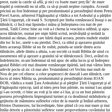
preot, easte la carele să află, şi nici cu foarte mare preţ făr’ de mare
trapăd şi osteneală nu să află, ca să-şi poată neştine cumpăra. Această
pricină au fost îndemnat şi pre prealuminatul şi preasfinţitul domn Petru
Pavel Aaron, arhiereul Făgăraşului şi vlădica a tot Ardealul şi a părţilor
Ţării Ungureşti, cât toată S. Scriptură pre limba românească însuşi o au
tălmăcit, ci încă mai lipsindu-i mâna şi îndreptarea cea mai de pre
urmă, Tatăl Ceresc bine au voit a-l chema la veacinica odihnă, şi aşea
acea tălmăcire, numai pre nişte hârtii scrisă, nesăvârşită şi nedată la
lumină au rămas, dintre care hârtii după aceaea, pentru multele mutări
din loc în loc, unele s-au pierdut. Deci, ca stilul şi aşezarea graiului
întru aceaeaşi Biblie să nu fie osibit, puindu-se unele dintru acea
tălmăcire, altele dintru a altuia, s-au socotit ca toată Bibliia de unul cu
aseamenea stil şi aşezare a graiului să se tălmăcească. Deci, având eu
îndeletnicire, m-am îndemnat să mă apuc de atâta lucru şi să îndreptez
graiul Bibliei ceii mai dinainte româneaşte tipărită, iară mai vârtos întru
adevăr pociu să zic că mai ales Testamântul cel Vechiu mai mult de
Nou de pre cel elinesc a celor şeaptezeci de dascali l-am tălmăcit, care
lucru al mieu Măriia sa, prealuminatul şi preasfinţitul domn IOAN
BOB, vlădica a toată Ţara Ardealului şi al părţilor Ţării Ungureşti şi al
Făgăraşului episcop, iară al mieu prea bun părinte, nu numai l-au ajutat
şi l-au ocrotit, ci bine au voit şi la sine a-l lua, şi ca un bun păstoriu
pururea priveghitoriu împregiurul turmei şi cu deadinsul străduitoriu şi
grijitoriu de mântuirea sufletelor celor de la marele şi întâiul arhiereu,
Hristos Dumnezeu, lui încredinţate, bine ştiind că cea mai mare şi mai
întâia detorie a păstoriului sufletesc easte propoveduirea cuvântului lui