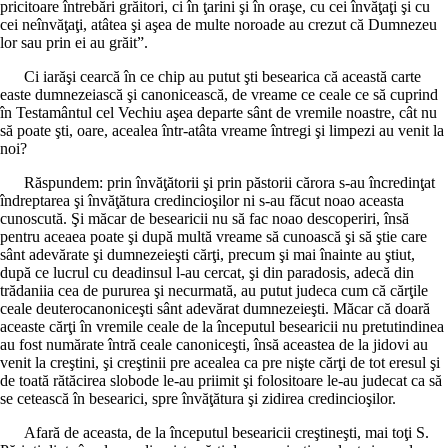
pricitoare întrebări grăitori, ci în ţarini şi în oraşe, cu cei învăţaţi şi cu
cei neînvăţaţi, atâtea şi aşea de multe noroade au crezut că Dumnezeu
lor sau prin ei au grăit”.
Ci iarăşi cearcă în ce chip au putut şti besearica că această carte
easte dumnezeiască şi canonicească, de vreame ce ceale ce să cuprind
în Testamântul cel Vechiu aşea departe sânt de vremile noastre, cât nu
să poate şti, oare, acealea într-atâta vreame întregi şi limpezi au venit la
noi?
Răspundem: prin învăţătorii şi prin păstorii cărora s-au încredinţat
îndreptarea şi învăţătura credincioşilor ni s-au făcut noao aceasta
cunoscută. Şi măcar de besearicii nu să fac noao descoperiri, însă
pentru aceaea poate şi după multă vreame să cunoască şi să ştie care
sânt adevărate şi dumnezeieşti cărţi, precum şi mai înainte au ştiut,
după ce lucrul cu deadinsul l-au cercat, şi din paradosis, adecă din
trădaniia cea de pururea şi necurmată, au putut judeca cum că cărţile
ceale deuterocanoniceşti sânt adevărat dumnezeieşti. Măcar că doară
aceaste cărţi în vremile ceale de la începutul besearicii nu pretutindinea
au fost numărate întră ceale canoniceşti, însă aceastea de la jidovi au
venit la creştini, şi creştinii pre acealea ca pre nişte cărţi de tot eresul şi
de toată rătăcirea slobode le-au priimit şi folositoare le-au judecat ca să
se cetească în besearici, spre învăţătura şi zidirea credincioşilor.
Afară de aceasta, de la începutul besearicii creştineşti, mai toţi S.