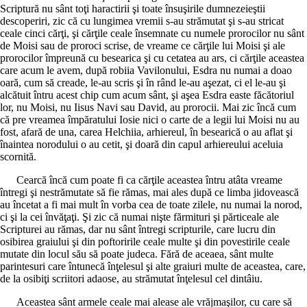
Scriptură nu sânt toţi haractirii şi toate însuşirile dumnezeieştii
descoperiri, zic că cu lungimea vremii s-au strămutat şi s-au stricat
ceale cinci cărţi, şi cărţile ceale însemnate cu numele prorocilor nu sânt
de Moisi sau de proroci scrise, de vreame ce cărţile lui Moisi şi ale
prorocilor împreună cu besearica şi cu cetatea au ars, ci cărţile aceastea
care acum le avem, după robiia Vavilonului, Esdra nu numai a doao
oară, cum să creade, le-au scris şi în rând le-au aşezat, ci el le-au şi
alcătuit întru acest chip cum acum sânt, şi aşea Esdra easte făcătoriul
lor, nu Moisi, nu Iisus Navi sau David, au prorocii. Mai zic încă cum
că pre vreamea împăratului Iosie nici o carte de a legii lui Moisi nu au
fost, afară de una, carea Helchiia, arhiereul, în besearică o au aflat şi
înaintea norodului o au cetit, şi doară din capul arhiereului aceluia
scornită.
Cearcă încă cum poate fi ca cărţile aceastea întru atâta vreame
întregi şi nestrămutate să fie rămas, mai ales după ce limba jidovească
au încetat a fi mai mult în vorba cea de toate zilele, nu numai la norod,
ci şi la cei învăţaţi. Şi zic că numai nişte fărmituri şi părticeale ale
Scripturei au rămas, dar nu sânt întregi scripturile, care lucru din
osibirea graiului şi din poftoririle ceale multe şi din povestirile ceale
mutate din locul său să poate judeca. Fără de aceaea, sânt multe
parintesuri care întunecă înţelesul şi alte graiuri multe de aceastea, care,
de la osibiţi scriitori adaose, au strămutat înţelesul cel dintâiu.
Aceastea sânt armele ceale mai alease ale vrăjmaşilor, cu care să