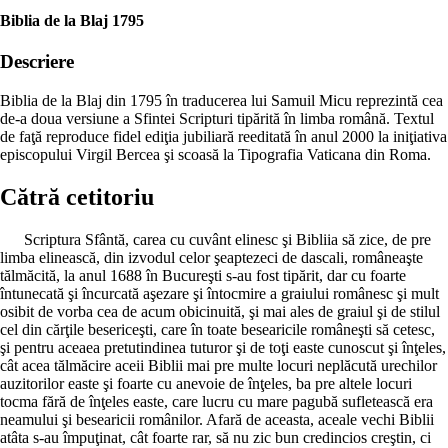
Biblia de la Blaj 1795
Descriere
Biblia de la Blaj din 1795 în traducerea lui Samuil Micu reprezintă cea
de-a doua versiune a Sfintei Scripturi tipărită în limba română. Textul
de faţă reproduce fidel ediţia jubiliară reeditată în anul 2000 la iniţiativa
episcopului Virgil Bercea şi scoasă la Tipografia Vaticana din Roma.
Cătră cetitoriu
Scriptura Sfântă, carea cu cuvânt elinesc şi Bibliia să zice, de pre
limba elinească, din izvodul celor şeaptezeci de dascali, româneaşte
tălmăcită, la anul 1688 în Bucureşti s-au fost tipărit, dar cu foarte
întunecată şi încurcată aşezare şi întocmire a graiului românesc şi mult
osibit de vorba cea de acum obicinuită, şi mai ales de graiul şi de stilul
cel din cărţile besericeşti, care în toate besearicile româneşti să cetesc,
şi pentru aceaea pretutindinea tuturor şi de toţi easte cunoscut şi înţeles,
cât acea tălmăcire aceii Biblii mai pre multe locuri neplăcută urechilor
auzitorilor easte şi foarte cu anevoie de înţeles, ba pre altele locuri
tocma fără de înţeles easte, care lucru cu mare pagubă sufletească era
neamului şi besearicii românilor. Afară de aceasta, aceale vechi Biblii
atâta s-au împuţinat, cât foarte rar, să nu zic bun credincios creştin, ci