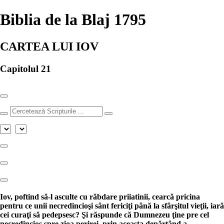
×
Biblia de la Blaj 1795
CARTEA LUI IOV
Capitolul 21
Iov, poftind să-l asculte cu răbdare priiatinii, cearcă pricina
pentru ce unii necredincioşi sânt fericiţi până la sfârşitul vieţii, iară
cei curaţi să pedepsesc? Şi răspunde că Dumnezeu ţine pre cel
necredincios spre zioa perirei, prin aceasta depărtând a