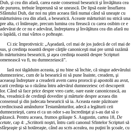
Duh, şi cea din afară, carea easte consensul besearicii şi învăţătura cea
de pururea, trebuie împreună să se unească. De lipsă easte însuflarea
Sfântului Duh, dar noi nu ştim aceaea fără numai când să uneaşte cu
mărturisirea cea din afară, a besearicii. Aceaste mărturisiri nu strică una
pre alta, ci întăreaşte, precum lumina cea firească cu carea osibim ce e
adevărat de ce nu e adevărat, îndreptarea şi învăţătura cea din afară nu
o lapădă, ci mai vârtos o pofteaşte.
Ci zic împrotivnicii: „Aşeadară, cel mai de jos judecă de cel mai de
sus, şi credinţa noastră despre cărţile canoniceşti mai pre urmă razămă
în mărturisirea besearicii, şi aşea credinţa noastră despre Scripturi
omenească va fi, nu dumnezeiască”.
Iară noi tăgăduim aceasta, şi nu bine să închie, că singur adevărului
dumnezeiesc, cum de la besearică ni să pune înainte, creadem, şi
aceaeaşi îndreptare a creaderii avem carea prorocii şi apostolii au avut,
carii credinţa sa o răzâma întru adevărul dumnezeiesc cel descoperit
lor. Când să face price despre vreo carte, oare easte canonicească, au
ba, vreadnică de credinţă dovedire şi mărturie despre aceaea din
consensul şi din judecata besearicii să ia. Aceasta easte păzitoare
credincioasă amânduror Testamânturilor, adecă a legăturii ceii
dumnezeieşti, carea ei ca un odor s-au încredinţat şi s-au dat să o
păzască. Pentru aceaea, frumos grăiaşte S. Augustin, cartea 18,
De
cetate
, cap 4: „Scriitorii noştri, întru carii canonul Sfintelor Scripturi să
sfârşeaşte şi să hotăreaşte, când au scris acealea, nu puţini în şcoale, cu