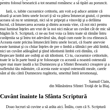
pentru folosul besearicii a tot neamul românesc a să tipări au poruncit.
Iară, o, iubite cucearnice cetitoriu, am voit a-ţi aduce aminte că
doară şi acum întru unele locuri ţi să va părea întunecat graiul, ci pentru
aceaea să nu te sminteşti, nici să te pripeşti a vinovăţi şi a defăima
lucrul, că întunecarea aceasta şi dintru aceasta vine, că noi nici pentru
mai luminat înţeles am vrut de la noi nici măcar un cuvânt cât de mic să
băgăm în S. Scriptură, ci ne-au fost voia ca întru toate să rămâie întru
curăţeniia sa şi întru tot adevărul său, după cum easte în cea elinească.
Aceasta easte pricina întunecării întru unele locuri, că foarte anevoie
easte luminat şi cu chiiar înţeles de pre o limbă a tălmăci pre altă limbă,
nici un cuvânt adăogând şi ţiind idiotismii limbii ceii dintâiu, că
fieştecare limbă are osibiţi ai săi idiotismi. Ci tu, cucearnice cetitoriule,
toate le ia în parte bună şi te foloseaşte cu această a noastră osteneală
spre mai mare laudă a lui Dumnezeu şi a Sfintei Besearici creaştere şi a
sufletului tău mântuire, că acesta easte scopul ostenealii meale, carele
sânt al tău cătră Dumnezeu rugătoriu, smeritul întră ieromonaşi,
Samuil Clain,
din Mănăstirea Sfintei Troiţă de la Blaj.
Cuvânt înainte la Sfânta Scriptură
Doao lucruri să cuvine a să arăta aici. Întâiu, cum că S. Scriptură