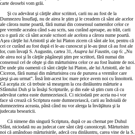
carte deosebi vom grăi.
Şi cu adevărat şi cărţile altor scriitori, carii nu au fost de la
Dumnezeu însuflaţi, nu de airea le ştim şi le creadem că sânt ale acelor
ale cărora nume poartă, fără numai din consensul oamenilor celor ce
pre vremile acealea când s-au scris, sau curând aproape, au trăit, carii
cu o gură zic că sânt aceale scrisori ale acelora a cărora nume poartă.
Aşea cărţile lui Aristotil şi ale lui Platon zicem că sânt ale lor, pentru că
cei ce curând au fost după ei le-au cunoscut şi le-au ţinut că au fost ale
lor, cum învaţă S. Augustin, cartea 31,
Asupra lui Faustin
, cap 6: „Nu
de airea noi şi în cărţile păgâneşti ştim pre scriitori, fără numai din
consensul cel de obşte şi din mărturisirea celor ce au fost înainte de noi.
De unde ştiu oamenii că sânt cărţile lui Platon, ale lui Aristotil, ale lui
Ciceron, fără numai din mărturisirea cea de pururea a vremilor care
şieşi şi-au urmat”. Însă într-acest loc mare price avem noi cu înnoitorii.
Că aceştia zic că trebuie să meargem la cea dinlăuntru mărturie a
Sfântului Duh şi la însăşi Scripturile, şi din eale să ştim cum că cu
adevărat cartea easte dumnezeiască. Ci niciodată pre aceia nu-i vor
face să crează că Scriptura easte dumnezeiască, carii au îndoială de
dumnezeirea aceasta, până când nu vor alerga la învăţătura şi la
judecata besearicii.
Că nimene din singură Scriptura, după ce au chemat pre Duhul
Sfânt, niciodată nu au judecat care sânt cărţi canoniceşti. Mărturisim
noi că amândoao mărturisirile, adecă cea dinlăuntru, carea vine de la S.