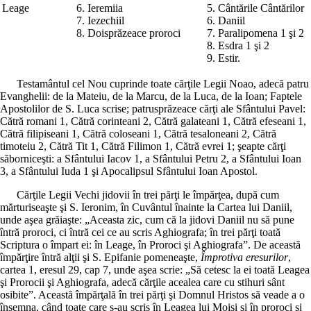
Leage
6. Ieremiia
5. Cântările Cântărilor
7. Iezechiil
6. Daniil
8. Doisprăzeace proroci
7. Paralipomena 1 şi 2
8. Esdra 1 şi 2
9. Estir.
Testamântul cel Nou cuprinde toate cărţile Legii Noao, adecă patru
Evanghelii: de la Mateiu, de la Marcu, de la Luca, de la Ioan; Faptele
Apostolilor de S. Luca scrise; patrusprăzeace cărţi ale Sfântului Pavel:
Cătră romani 1, Cătră corinteani 2, Cătră galateani 1, Cătră efeseani 1,
Cătră filipiseani 1, Cătră coloseani 1, Cătră tesaloneani 2, Cătră
timoteiu 2, Cătră Tit 1, Cătră Filimon 1, Cătră evrei 1; şeapte cărţi
săborniceşti: a Sfântului Iacov 1, a Sfântului Petru 2, a Sfântului Ioan
3, a Sfântului Iuda 1 şi Apocalipsul Sfântului Ioan Apostol.
Cărţile Legii Vechi jidovii în trei părţi le împărţea, după cum
mărturiseaşte şi S. Ieronim, în Cuvântul înainte la Cartea lui Daniil,
unde aşea grăiaşte: „Aceasta zic, cum că la jidovi Daniil nu să pune
întră proroci, ci întră cei ce au scris Aghiografa; în trei părţi toată
Scriptura o împart ei: în Leage, în Proroci şi Aghiografa”. De această
împărţire întră alţii şi S. Epifanie pomeneaşte,
Împrotiva
eresurilor
,
cartea 1, eresul 29, cap 7, unde aşea scrie: „Să cetesc la ei toată Leagea
şi Prorocii şi Aghiografa, adecă cărţile acealea care cu stihuri sânt
osibite”. Această împărţală în trei părţi şi Domnul Hristos să veade a o
însemna, când toate care s-au scris în Leagea lui Moisi şi în proroci şi