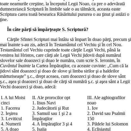
toate neamurile creştine, la începutul Legii Noao, ca pre o adevărată
dumnezeiască Scriptură în limbile sale o au tălmăcit, aceasta easte
Scriptura carea toată besearica Răsăritului pururea o au ţinut şi astăzi o
ţine.
În câte părţi să împărţeaşte S. Scriptură?
Cărţile Sfintei Scripturi mai întâiu să împart în doao părţi, precum şi
mai înainte s-au zis, adecă în Testamântul cel Vechiu şi în cel Nou.
Testamântul cel Vechiu cuprinde toate cărţile Legii Vechi, până la
venirea lui Hristos, care cărţi ale Legii Vechi jidovii după numărul
slovelor sale doaozeci şi doao le număra, cum scrie S. Ieronim, în
Cuvântul înainte
la Cartea Împăraţilor, cu aceaste cuvinte: „Cum că la
jidovi sânt doaozeci şi doao de slove şi limba sirilor şi a haldeilor
mărturiseaşte” ş.c., drept aceaea, cum doaozeci şi doao de slove sânt
ş.c., aşea şi doaozeci şi doao de cărţi să numără ş.c. şi aşea sânt a Legii
Vechi doaozeci şi doao, adecă:
I. A lui Moisi
II. Ale prorocilor opt
III. Ale aghiografilor
cinci
1. Iisus Navi
noao
1. Facerea
2. Judecătorii şi Rut
1. Iov
2. Ieşirea
3. Samuil sau 1 şi 2 a
2. David sau Psalmii
3. Leviticul
Împăraţilor
150
4. Numerii
4. A Împăraţilor 3 şi 4
3. Pildele lui Solomon
5. A doao
5. Isaiia
4. Eclisiastul