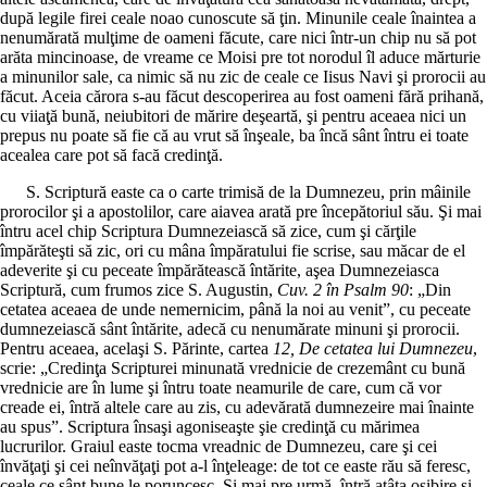
după legile firei ceale noao cunoscute să ţin. Minunile ceale înaintea a
nenumărată mulţime de oameni făcute, care nici într-un chip nu să pot
arăta mincinoase, de vreame ce Moisi pre tot norodul îl aduce mărturie
a minunilor sale, ca nimic să nu zic de ceale ce Iisus Navi şi prorocii au
făcut. Aceia cărora s-au făcut descoperirea au fost oameni fără prihană,
cu viiaţă bună, neiubitori de mărire deşeartă, şi pentru aceaea nici un
prepus nu poate să fie că au vrut să înşeale, ba încă sânt întru ei toate
acealea care pot să facă credinţă.
S. Scriptură easte ca o carte trimisă de la Dumnezeu, prin mâinile
prorocilor şi a apostolilor, care aiavea arată pre începătoriul său. Şi mai
întru acel chip Scriptura Dumnezeiască să zice, cum şi cărţile
împărăteşti să zic, ori cu mâna împăratului fie scrise, sau măcar de el
adeverite şi cu peceate împărătească întărite, aşea Dumnezeiasca
Scriptură, cum frumos zice S. Augustin,
Cuv. 2 în Psalm 90
: „Din
cetatea aceaea de unde nemernicim, până la noi au venit”, cu peceate
dumnezeiască sânt întărite, adecă cu nenumărate minuni şi prorocii.
Pentru aceaea, acelaşi S. Părinte, cartea
12, De cetatea lui Dumnezeu
,
scrie: „Credinţa Scripturei minunată vrednicie de crezemânt cu bună
vrednicie are în lume şi întru toate neamurile de care, cum că vor
creade ei, întră altele care au zis, cu adevărată dumnezeire mai înainte
au spus”. Scriptura însaşi agoniseaşte şie credinţă cu mărimea
lucrurilor. Graiul easte tocma vreadnic de Dumnezeu, care şi cei
învăţaţi şi cei neînvăţaţi pot a-l înţeleage: de tot ce easte rău să feresc,
ceale ce sânt bune le poruncesc. Şi mai pre urmă, întră atâta osibire şi