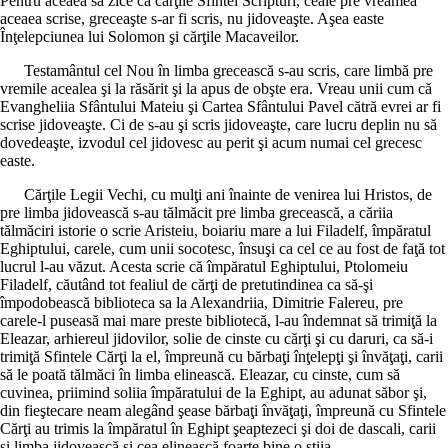
Pentru aceaea să zice că cărţile Sfintei Scripturi, ceale pre vreamea
aceaea scrise, greceaşte s-ar fi scris, nu jidoveaşte. Aşea easte
Înţelepciunea lui Solomon şi cărţile Macaveilor.
Testamântul cel Nou în limba grecească s-au scris, care limbă pre
vremile acealea şi la răsărit şi la apus de obşte era. Vreau unii cum că
Evangheliia Sfântului Mateiu şi Cartea Sfântului Pavel cătră evrei ar fi
scrise jidoveaşte. Ci de s-au şi scris jidoveaşte, care lucru deplin nu să
dovedeaşte, izvodul cel jidovesc au perit şi acum numai cel grecesc
easte.
Cărţile Legii Vechi, cu mulţi ani înainte de venirea lui Hristos, de
pre limba jidovească s-au tălmăcit pre limba grecească, a căriia
tălmăciri istorie o scrie Aristeiu, boiariu mare a lui Filadelf, împăratul
Eghiptului, carele, cum unii socotesc, însuşi ca cel ce au fost de faţă tot
lucrul l-au văzut. Acesta scrie că împăratul Eghiptului, Ptolomeiu
Filadelf, căutând tot fealiul de cărţi de pretutindinea ca să-şi
împodobească biblioteca sa la Alexandriia, Dimitrie Falereu, pre
carele-l puseasă mai mare preste bibliotecă, l-au îndemnat să trimiţă la
Eleazar, arhiereul jidovilor, solie de cinste cu cărţi şi cu daruri, ca să-i
trimiţă Sfintele Cărţi la el, împreună cu bărbaţi înţelepţi şi învăţaţi, carii
să le poată tălmăci în limba elinească. Eleazar, cu cinste, cum să
cuvinea, priimind soliia împăratului de la Eghipt, au adunat săbor şi,
din fieştecare neam alegând şease bărbaţi învăţaţi, împreună cu Sfintele
Cărţi au trimis la împăratul în Eghipt şeaptezeci şi doi de dascali, carii
şi limba jidovească şi cea elinească foarte bine o ştiia.