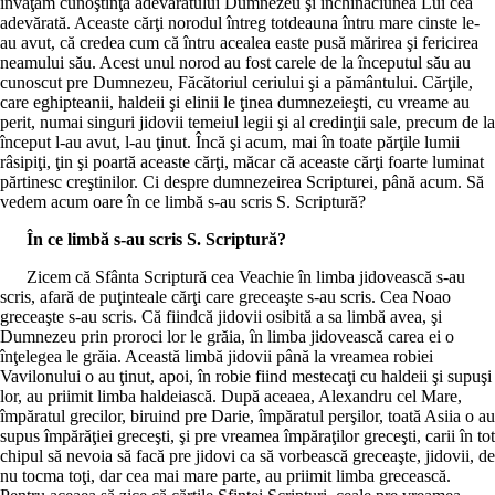
învăţăm cunoştinţa adevăratului Dumnezeu şi închinăciunea Lui cea
adevărată. Aceaste cărţi norodul întreg totdeauna întru mare cinste le-
au avut, că credea cum că întru acealea easte pusă mărirea şi fericirea
neamului său. Acest unul norod au fost carele de la începutul său au
cunoscut pre Dumnezeu, Făcătoriul ceriului şi a pământului. Cărţile,
care eghipteanii, haldeii şi elinii le ţinea dumnezeieşti, cu vreame au
perit, numai singuri jidovii temeiul legii şi al credinţii sale, precum de la
început l-au avut, l-au ţinut. Încă şi acum, mai în toate părţile lumii
râsipiţi, ţin şi poartă aceaste cărţi, măcar că aceaste cărţi foarte luminat
părtinesc creştinilor. Ci despre dumnezeirea Scripturei, până acum. Să
vedem acum oare în ce limbă s-au scris S. Scriptură?
În ce limbă s-au scris S. Scriptură?
Zicem că Sfânta Scriptură cea Veachie în limba jidovească s-au
scris, afară de puţinteale cărţi care greceaşte s-au scris. Cea Noao
greceaşte s-au scris. Că fiindcă jidovii osibită a sa limbă avea, şi
Dumnezeu prin proroci lor le grăia, în limba jidovească carea ei o
înţelegea le grăia. Această limbă jidovii până la vreamea robiei
Vavilonului o au ţinut, apoi, în robie fiind mestecaţi cu haldeii şi supuşi
lor, au priimit limba haldeiască. După aceaea, Alexandru cel Mare,
împăratul grecilor, biruind pre Darie, împăratul perşilor, toată Asiia o au
supus împărăţiei greceşti, şi pre vreamea împăraţilor greceşti, carii în tot
chipul să nevoia să facă pre jidovi ca să vorbească greceaşte, jidovii, de
nu tocma toţi, dar cea mai mare parte, au priimit limba grecească.