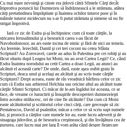
Cu mai mare nevoinţă şi cinste era jidovii cătră Sfintele Cărţi decât
împrotiva poruncii lui Dumnezeu să îndrăznească a le strămuta, atâtea
cărţi pretutindinea împrăştiiate şi înaintea ochilor tuturor puse şi în
mâinile tuturor nicidecum nu s-ar fi putut strămuta şi nimene să nu fie
strigat împrotivă.
Iară ce zic de Esdra şi-şi închipuiesc cum că toate cărţile, la
stricarea Ierusalimului şi a besearicii carea s-au făcut de
Navohodonosor, au ars easte tocma de nimic şi fără de nici un temeiu.
Au Ieremie, Iezechiil, Daniil şi cei trei coconi nu cetea Sfânta
Scriptură? Au Zorovavel, carele au adus în Palestina pre cei robiţi şi au
făcut oltariu după Leagea lui Moisi, nu au avut Cartea Legii? Ce, când
Esdra înaintea norodului au cetit Cartea a doao Legii, au atunci au
alcătuit el această carte? De unde, dară, easte aşea osibit graiu în
Scripturi, deaca unul şi acelaşi au alcătuit şi au scris toate cărţile
Scripturei? Drept aceaea, easte de râs vreadnică bârfirea celor ce zic
cum că Esdra sau arhiereul Helchiia sau oricine altul au alcătuit toate
cărţile Sfintei Scripturi. Ci măcar de le-am îngădui lor aceasta, ce ar
face, de vreame ce haractirii şi însuşirile descoperirei dumnezeieşti
întru acealea strălucesc, ori de cine fie alcătuite? Dar cum că Moisi
easte alcătuitoriul şi scriitoriul celor cinci cărţi, care greceaşte să zic
Pentateucos, David al psalmilor, măcar a celor ce să scriu supt numele
lui, şi prorocii a cărţilor care numele lor au, easte lucru adeverit şi de
sinagoga jidovilor, şi de besearica creştinească, şi din învăţătura cea de
pururea, care lucru mai pre larg îl vom arăta când despre fieştecare