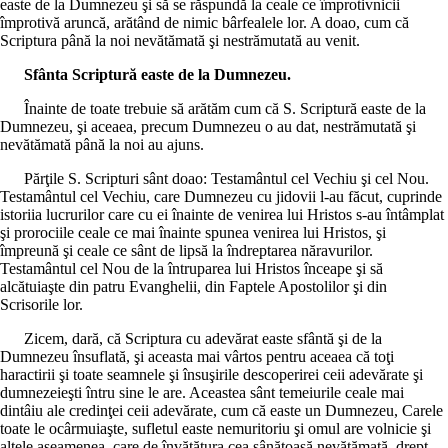
easte de la Dumnezeu şi să se răspundă la ceale ce împrotivnicii
împrotivă aruncă, arătând de nimic bârfealele lor. A doao, cum că
Scriptura până la noi nevătămată şi nestrămutată au venit.
Sfânta Scriptură easte de la Dumnezeu.
Înainte de toate trebuie să arătăm cum că S. Scriptură easte de la
Dumnezeu, şi aceaea, precum Dumnezeu o au dat, nestrămutată şi
nevătămată până la noi au ajuns.
Părţile S. Scripturi sânt doao: Testamântul cel Vechiu şi cel Nou.
Testamântul cel Vechiu, care Dumnezeu cu jidovii l-au făcut, cuprinde
istoriia lucrurilor care cu ei înainte de venirea lui Hristos s-au întâmplat
şi prorociile ceale ce mai înainte spunea venirea lui Hristos, şi
împreună şi ceale ce sânt de lipsă la îndreptarea năravurilor.
Testamântul cel Nou de la întruparea lui Hristos înceape şi să
alcătuiaşte din patru Evanghelii, din Faptele Apostolilor şi din
Scrisorile lor.
Zicem, dară, că Scriptura cu adevărat easte sfântă şi de la
Dumnezeu însuflată, şi aceasta mai vârtos pentru aceaea că toţi
haractirii şi toate seamnele şi însuşirile descoperirei ceii adevărate şi
dumnezeieşti întru sine le are. Aceastea sânt temeiurile ceale mai
dintâiu ale credinţei ceii adevărate, cum că easte un Dumnezeu, Carele
toate le ocârmuiaşte, sufletul easte nemuritoriu şi omul are volnicie şi
altele aseamenea, care de învăţătura cea sânătoasă nevătămată, drept,