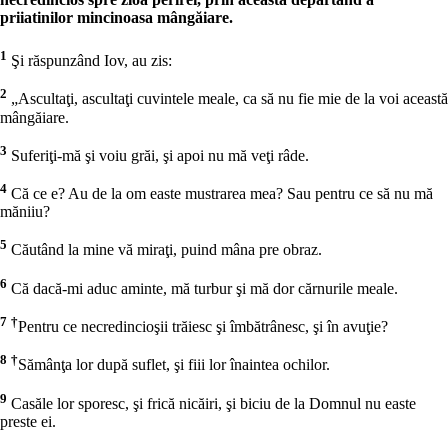
priiatinilor mincinoasa mângăiare.
1
Şi răspunzând Iov, au zis:
2
„Ascultaţi, ascultaţi cuvintele meale, ca să nu fie mie de la voi această
mângăiare.
3
Suferiţi-mă şi voiu grăi, şi apoi nu mă veţi râde.
4
Că ce e? Au de la om easte mustrarea mea? Sau pentru ce să nu mă
măniiu?
5
Căutând la mine vă miraţi, puind mâna pre obraz.
6
Că dacă-mi aduc aminte, mă turbur şi mă dor cărnurile meale.
7
†
Pentru ce necredincioşii trăiesc şi îmbătrânesc, şi în avuţie?
8
†
Sămânţa lor după suflet, şi fiii lor înaintea ochilor.
9
Casăle lor sporesc, şi frică nicăiri, şi biciu de la Domnul nu easte
preste ei.