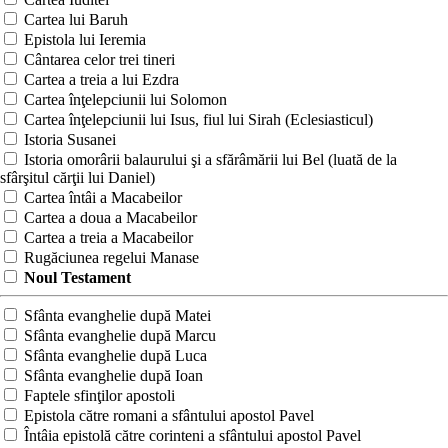
Cartea lui Baruh
Epistola lui Ieremia
Cântarea celor trei tineri
Cartea a treia a lui Ezdra
Cartea înţelepciunii lui Solomon
Cartea înţelepciunii lui Isus, fiul lui Sirah (Eclesiasticul)
Istoria Susanei
Istoria omorârii balaurului şi a sfărâmării lui Bel (luată de la
sfârşitul cărţii lui Daniel)
Cartea întâi a Macabeilor
Cartea a doua a Macabeilor
Cartea a treia a Macabeilor
Rugăciunea regelui Manase
Noul Testament
Sfânta evanghelie după Matei
Sfânta evanghelie după Marcu
Sfânta evanghelie după Luca
Sfânta evanghelie după Ioan
Faptele sfinţilor apostoli
Epistola către romani a sfântului apostol Pavel
Întâia epistolă către corinteni a sfântului apostol Pavel