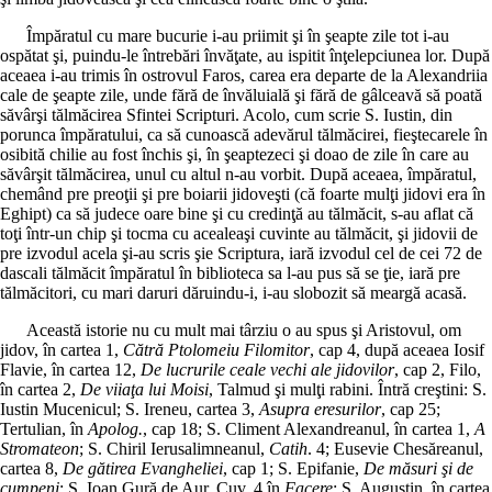
Împăratul cu mare bucurie i-au priimit şi în şeapte zile tot i-au
ospătat şi, puindu-le întrebări învăţate, au ispitit înţelepciunea lor. După
aceaea i-au trimis în ostrovul Faros, carea era departe de la Alexandriia
cale de şeapte zile, unde fără de învăluială şi fără de gâlceavă să poată
săvârşi tălmăcirea Sfintei Scripturi. Acolo, cum scrie S. Iustin, din
porunca împăratului, ca să cunoască adevărul tălmăcirei, fieştecarele în
osibită chilie au fost închis şi, în şeaptezeci şi doao de zile în care au
săvârşit tălmăcirea, unul cu altul n-au vorbit. După aceaea, împăratul,
chemând pre preoţii şi pre boiarii jidoveşti (că foarte mulţi jidovi era în
Eghipt) ca să judece oare bine şi cu credinţă au tălmăcit, s-au aflat că
toţi într-un chip şi tocma cu acealeaşi cuvinte au tălmăcit, şi jidovii de
pre izvodul acela şi-au scris şie Scriptura, iară izvodul cel de cei 72 de
dascali tălmăcit împăratul în biblioteca sa l-au pus să se ţie, iară pre
tălmăcitori, cu mari daruri dăruindu-i, i-au slobozit să meargă acasă.
Această istorie nu cu mult mai târziu o au spus şi Aristovul, om
jidov, în cartea 1,
Cătră Ptolomeiu Filomitor
, cap 4, după aceaea Iosif
Flavie, în cartea 12,
De lucrurile ceale vechi ale jidovilor
, cap 2, Filo,
în cartea 2,
De viiaţa lui Moisi
, Talmud şi mulţi rabini. Întră creştini: S.
Iustin Mucenicul; S. Ireneu, cartea 3,
Asupra eresurilor
, cap 25;
Tertulian, în
Apolog.
, cap 18; S. Climent Alexandreanul, în cartea 1,
A
Stromateon
; S. Chiril Ierusalimneanul,
Catih
. 4; Eusevie Chesăreanul,
cartea 8,
De gătirea Evangheliei
, cap 1; S. Epifanie,
De măsuri şi de
cumpeni
; S. Ioan Gură de Aur, Cuv. 4 în
Facere
; S. Augustin, în cartea