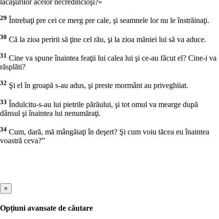
lăcaşurilor acelor necredincioşi?»
29
Întrebaţi pre cei ce merg pre cale, şi seamnele lor nu le înstrăinaţi.
30
Că la zioa peririi să ţine cel rău, şi la zioa măniei lui să va aduce.
31
Cine va spune înaintea feaţii lui calea lui şi ce-au făcut el? Cine-i va
răsplăti?
32
Şi el în groapă s-au adus, şi preste mormânt au priveghiiat.
33
Îndulcitu-s-au lui pietrile părăului, şi tot omul va mearge după
dânsul şi înaintea lui nenumăraţi.
34
Cum, dară, mă mângăiaţi în deşert? Şi cum voiu tăcea eu înaintea
voastră ceva?”
×
Opțiuni avansate de căutare