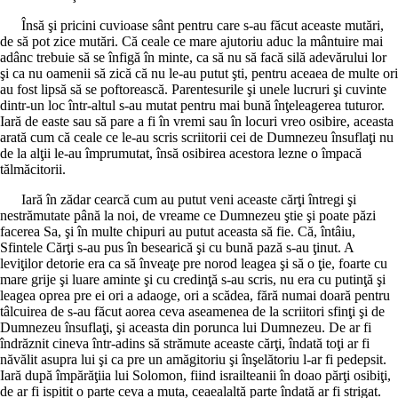
Însă şi pricini cuvioase sânt pentru care s-au făcut aceaste mutări,
de să pot zice mutări. Că ceale ce mare ajutoriu aduc la mântuire mai
adânc trebuie să se înfigă în minte, ca să nu să facă silă adevărului lor
şi ca nu oamenii să zică că nu le-au putut şti, pentru aceaea de multe ori
au fost lipsă să se poftorească. Parentesurile şi unele lucruri şi cuvinte
dintr-un loc într-altul s-au mutat pentru mai bună înţeleagerea tuturor.
Iară de easte sau să pare a fi în vremi sau în locuri vreo osibire, aceasta
arată cum că ceale ce le-au scris scriitorii cei de Dumnezeu însuflaţi nu
de la alţii le-au împrumutat, însă osibirea acestora lezne o împacă
tălmăcitorii.
Iară în zădar cearcă cum au putut veni aceaste cărţi întregi şi
nestrămutate până la noi, de vreame ce Dumnezeu ştie şi poate păzi
facerea Sa, şi în multe chipuri au putut aceasta să fie. Că, întâiu,
Sfintele Cărţi s-au pus în besearică şi cu bună pază s-au ţinut. A
leviţilor detorie era ca să înveaţe pre norod leagea şi să o ţie, foarte cu
mare grije şi luare aminte şi cu credinţă s-au scris, nu era cu putinţă şi
leagea oprea pre ei ori a adaoge, ori a scădea, fără numai doară pentru
tâlcuirea de s-au făcut aorea ceva aseamenea de la scriitori sfinţi şi de
Dumnezeu însuflaţi, şi aceasta din porunca lui Dumnezeu. De ar fi
îndrăznit cineva într-adins să strămute aceaste cărţi, îndată toţi ar fi
năvălit asupra lui şi ca pre un amăgitoriu şi înşelătoriu l-ar fi pedepsit.
Iară după împărăţiia lui Solomon, fiind israilteanii în doao părţi osibiţi,
de ar fi ispitit o parte ceva a muta, ceaealaltă parte îndată ar fi strigat.