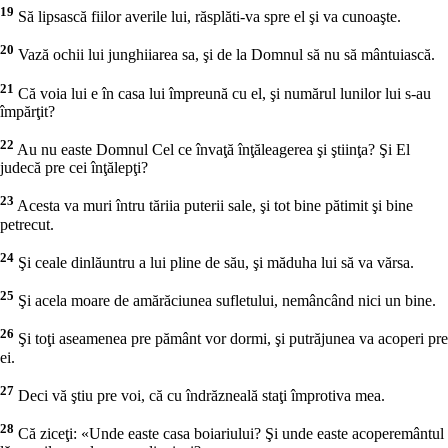
19
Să lipsască fiilor averile lui, răsplăti-va spre el şi va cunoaşte.
20
Vază ochii lui junghiiarea sa, şi de la Domnul să nu să mântuiască.
21
Că voia lui e în casa lui împreună cu el, şi numărul lunilor lui s-au
împărţit?
22
Au nu easte Domnul Cel ce învaţă înţăleagerea şi ştiinţa? Şi El
judecă pre cei înţălepţi?
23
Acesta va muri întru tăriia puterii sale, şi tot bine pătimit şi bine
petrecut.
24
Şi ceale dinlăuntru a lui pline de său, şi măduha lui să va vărsa.
25
Şi acela moare de amărăciunea sufletului, nemâncând nici un bine.
26
Şi toţi aseamenea pre pământ vor dormi, şi putrăjunea va acoperi pre
ei.
27
Deci vă ştiu pre voi, că cu îndrăzneală staţi împrotiva mea.
28
Că ziceţi: «Unde easte casa boiariului? Şi unde easte acoperemântul