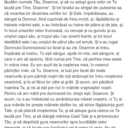
lăudăm numele Tău, Doamne, şi să nu astupi gura celor ce Te
laudă pre Tine, Doamne”. Şi tot Israilul au strigat din putearea sa,
că moartea lor dinaintea ochilor lor. Şi Estir, împărăteasa, au
alergat la Domnul, fiind cuprinsă de frica morţii, şi, lăpădându-şi
hainele mărirei sale, s-au îmbrăcat cu haine de plâns şi de jale, şi,
în locul unsorilor celor frumoasă, cu cenuşe şi cu gunoiu şi-au
umplut capul său, şi trupul său l-au smerit foarte, şi tot locul
desfătării sale l-au umplut de părul său cel smuls. Şi s-au rugat
Domnului Dumnezeului lui Israil şi au zis: Doamne al mieu,
Împărate al nostru, Tu eşti sângur, ajută-mi mie, ceii sângure, şi
care n-am alt ajutoriu, fără numai pre Tine, că perirea mea easte
în mâna mea. Eu am auzit de la naşterea mea, în neamul
părinţilor miei, că Tu, Doamne, ai luat pre Israil din toate
neamurile şi pre părinţii noştri din toţi strămoşii lor întru moştenire
veacinică, şi le-ai făcut lor câte ai grăit. Şi acum, am păcătuit
înaintea Ta, şi ne-ai dat pre noi în mâinile vrajmaşilor noştri.
Pentru că am mărit pre dumnezeii lor, drept eşti, Doamne. Şi
acum, nu s-au îndestulat cu amărâciunea robeei noastre, ci Tu ai
pus mâinile lor preste mâinele idolilor lor, să strice făgăduinţa gurii
Tale, şi să piiarză moştenirea Ta, şi să astupe gura celora ce Te
laudă pre Tine, şi să stângă mărirea Casii Tale şi a jertvenicului
Tău, şi să deşchiză gura neamurilor spre bunătăţile celor
deşearte, şi să laude pre împăratul cel trupesc în veac. Nu da,