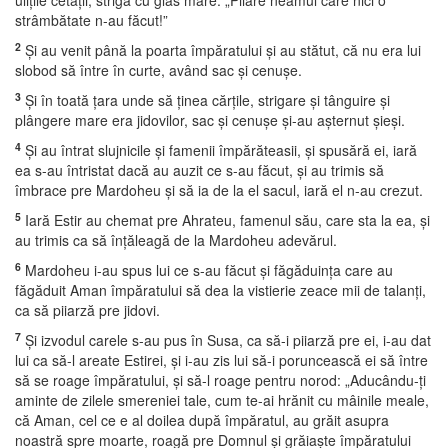
uliţile cetăţii, striga cu glas mare: „Piiare neamul care nici o
strâmbătate n-au făcut!”
2
Şi au venit până la poarta împăratului şi au stătut, că nu era lui
slobod să între în curte, având sac şi cenuşe.
3
Şi în toată ţara unde să ţinea cărţile, strigare şi tânguire şi
plângere mare era jidovilor, sac şi cenuşe şi-au aşternut şieşi.
4
Şi au întrat slujnicile şi famenii împărăteasii, şi spusără ei, iară
ea s-au întristat dacă au auzit ce s-au făcut, şi au trimis să
îmbrace pre Mardoheu şi să ia de la el sacul, iară el n-au crezut.
5
Iară Estir au chemat pre Ahrateu, famenul său, care sta la ea, şi
au trimis ca să înţăleagă de la Mardoheu adevărul.
6
Mardoheu i-au spus lui ce s-au făcut şi făgăduinţa care au
făgăduit Aman împăratului să dea la vistierie zeace mii de talanţi,
ca să piiarză pre jidovi.
7
Şi izvodul carele s-au pus în Susa, ca să-i piiarză pre ei, i-au dat
lui ca să-l areate Estirei, şi i-au zis lui să-i poruncească ei să între
să se roage împăratului, şi să-l roage pentru norod: „Aducându-ţi
aminte de zilele smereniei tale, cum te-ai hrănit cu mâinile meale,
că Aman, cel ce e al doilea după împăratul, au grăit asupra
noastră spre moarte, roagă pre Domnul şi grăiaşte împăratului