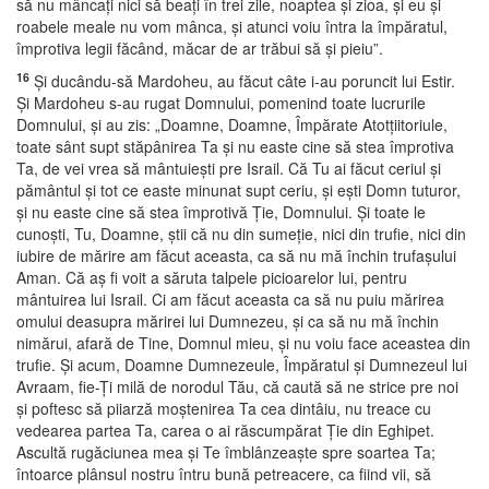
să nu mâncaţi nici să beaţi în trei zile, noaptea şi zioa, şi eu şi
roabele meale nu vom mânca, şi atunci voiu întra la împăratul,
împrotiva legii făcând, măcar de ar trăbui să şi pieiu”.
16
Şi ducându-să Mardoheu, au făcut câte i-au poruncit lui Estir.
Şi Mardoheu s-au rugat Domnului, pomenind toate lucrurile
Domnului, şi au zis: „Doamne, Doamne, Împărate Atotţiitoriule,
toate sânt supt stăpânirea Ta şi nu easte cine să stea împrotiva
Ta, de vei vrea să mântuieşti pre Israil. Că Tu ai făcut ceriul şi
pământul şi tot ce easte minunat supt ceriu, şi eşti Domn tuturor,
şi nu easte cine să stea împrotivă Ţie, Domnului. Şi toate le
cunoşti, Tu, Doamne, ştii că nu din sumeţie, nici din trufie, nici din
iubire de mărire am făcut aceasta, ca să nu mă închin trufaşului
Aman. Că aş fi voit a săruta talpele picioarelor lui, pentru
mântuirea lui Israil. Ci am făcut aceasta ca să nu puiu mărirea
omului deasupra mărirei lui Dumnezeu, şi ca să nu mă închin
nimărui, afară de Tine, Domnul mieu, şi nu voiu face aceastea din
trufie. Şi acum, Doamne Dumnezeule, Împăratul şi Dumnezeul lui
Avraam, fie-Ţi milă de norodul Tău, că caută să ne strice pre noi
şi poftesc să piiarză moştenirea Ta cea dintâiu, nu treace cu
vedearea partea Ta, carea o ai răscumpărat Ţie din Eghipet.
Ascultă rugăciunea mea şi Te îmblânzeaşte spre soartea Ta;
întoarce plânsul nostru întru bună petreacere, ca fiind vii, să