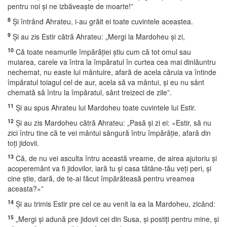
pentru noi şi ne izbăveaşte de moarte!”
8
Şi întrând Ahrateu, i-au grăit ei toate cuvintele aceastea.
9
Şi au zis Estir cătră Ahrateu: „Mergi la Mardoheu şi zi,
10
Că toate neamurile împărăţiei ştiu cum că tot omul sau
muiarea, carele va întra la împăratul în curtea cea mai dinlăuntru
nechemat, nu easte lui mântuire, afară de acela căruia va întinde
împăratul toiagul cel de aur, acela să va mântui, şi eu nu sânt
chemată să întru la împăratul, sânt treizeci de zile”.
11
Şi au spus Ahrateu lui Mardoheu toate cuvintele lui Estir.
12
Şi au zis Mardoheu cătră Ahrateu: „Pasă şi zi ei: «Estir, să nu
zici întru tine că te vei mântui sângură întru împărăţie, afară din
toţi jidovii.
13
Că, de nu vei asculta întru această vreame, de airea ajutoriu şi
acoperemânt va fi jidovilor, iară tu şi casa tătâne-tău veţi peri, şi
cine ştie, dară, de te-ai făcut împărăteasă pentru vreamea
aceasta?»”
14
Şi au trimis Estir pre cel ce au venit la ea la Mardoheu, zicând:
15
„Mergi şi adună pre jidovii cei din Susa, şi postiţi pentru mine, şi