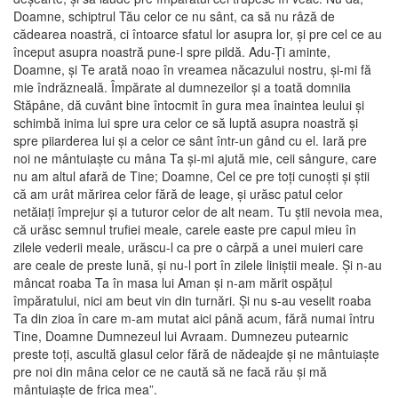
Doamne, schiptrul Tău celor ce nu sânt, ca să nu râză de
cădearea noastră, ci întoarce sfatul lor asupra lor, şi pre cel ce au
început asupra noastră pune-l spre pildă. Adu-Ţi aminte,
Doamne, şi Te arată noao în vreamea năcazului nostru, şi-mi fă
mie îndrăzneală. Împărate al dumnezeilor şi a toată domniia
Stăpâne, dă cuvânt bine întocmit în gura mea înaintea leului şi
schimbă inima lui spre ura celor ce să luptă asupra noastră şi
spre piiarderea lui şi a celor ce sânt într-un gând cu el. Iară pre
noi ne mântuiaşte cu mâna Ta şi-mi ajută mie, ceii sângure, care
nu am altul afară de Tine; Doamne, Cel ce pre toţi cunoşti şi ştii
că am urât mărirea celor fără de leage, şi urăsc patul celor
netăiaţi împrejur şi a tuturor celor de alt neam. Tu ştii nevoia mea,
că urăsc semnul trufiei meale, carele easte pre capul mieu în
zilele vederii meale, urăscu-l ca pre o cârpă a unei muieri care
are ceale de preste lună, şi nu-l port în zilele liniştii meale. Şi n-au
mâncat roaba Ta în masa lui Aman şi n-am mărit ospăţul
împăratului, nici am beut vin din turnări. Şi nu s-au veselit roaba
Ta din zioa în care m-am mutat aici până acum, fără numai întru
Tine, Doamne Dumnezeul lui Avraam. Dumnezeu putearnic
preste toţi, ascultă glasul celor fără de nădeajde şi ne mântuiaşte
pre noi din mâna celor ce ne caută să ne facă rău şi mă
mântuiaşte de frica mea”.