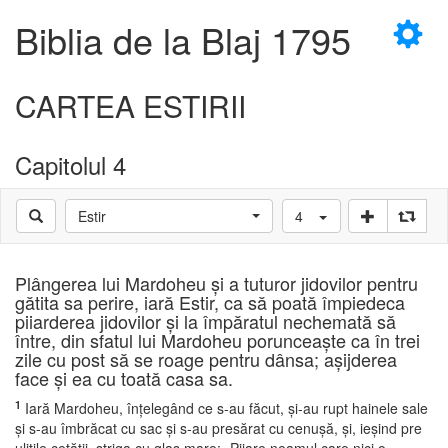
×
Biblia de la Blaj 1795
CARTEA ESTIRII
Capitolul 4
D
Estir
4
D
Plângerea lui Mardoheu şi a tuturor jidovilor pentru
gătita sa perire, iară Estir, ca să poată împiedeca
piiarderea jidovilor şi la împăratul nechemată să
între, din sfatul lui Mardoheu porunceaşte ca în trei
zile cu post să se roage pentru dânsa; aşijderea
face şi ea cu toată casa sa.
1
Iară Mardoheu, înţelegând ce s-au făcut, şi-au rupt hainele sale
şi s-au îmbrăcat cu sac şi s-au presărat cu cenuşă, şi, ieşind pre