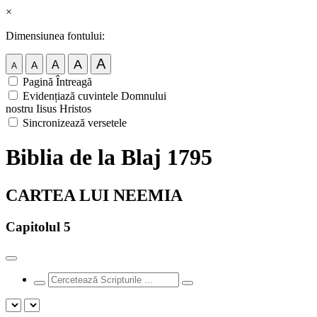
×
Dimensiunea fontului:
A
A
A
A
A
Pagină Întreagă
Evidențiază cuvintele Domnului
nostru Iisus Hristos
Sincronizează versetele
Biblia de la Blaj 1795
CARTEA LUI NEEMIA
Capitolul 5