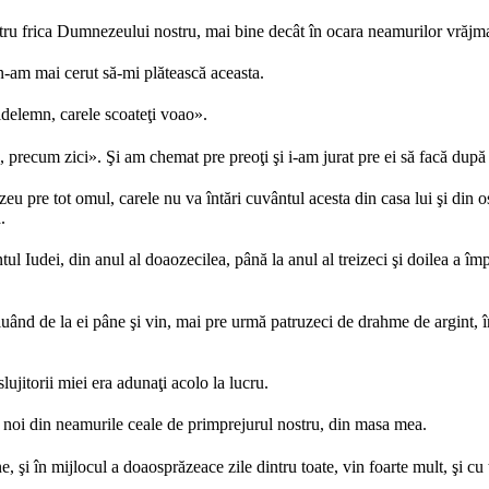
ntru frica Dumnezeului nostru, mai bine decât în ocara neamurilor vrăjma
i n-am mai cerut să-mi plătească aceasta.
tuldelemn, carele scoateţi voao».
 precum zici». Şi am chemat pre preoţi şi i-am jurat pre ei să facă după
e tot omul, carele nu va întări cuvântul acesta din casa lui şi din osten
.
l Iudei, din anul al doaozecilea, până la anul al treizeci şi doilea a împ
 luând de la ei pâne şi vin, mai pre urmă patruzeci de drahme de argint, î
slujitorii miei era adunaţi acolo la lucru.
a la noi din neamurile ceale de primprejurul nostru, din masa mea.
mine, şi în mijlocul a doaosprăzeace zile dintru toate, vin foarte mult, şi