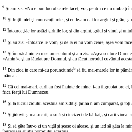
9
Şi am zis: «Nu e bun lucrul carele faceţi voi, pentru ce nu umblaţi î
10
Şi fraţii miei şi cunoscuţii miei, şi eu le-am dat lor argint şi grâu, ş
11
Întoarceţi-le lor astăzi ţarinile lor, şi din argint, grâul şi vinul şi un
12
Şi au zis: «Întoarce-le-vom, şi de la ei nu vom ceare, aşea vom face,
13
Şi îmbrăcămintea mea am scuturat şi am zis: «Aşea scuture Dumnezeu pr
«Amin!», şi au lăudat pre Domnul, şi au făcut norodul cuvântul acesta
14
b
Din zioa în care mi-au poruncit mie
să fiu mai-marele lor în pământu
mâncat.
15
Că cei mai-mari, carii au fost înainte de mine, i-au îngreoiat pre ei,
frica feaţii lui Dumnezeu.
16
Şi la lucrul zidului acestuia am zidit şi ţarină n-am cumpărat, şi toţi 
17
Şi jidovii şi mai-marii, o sută şi cincizeci de bărbaţi, şi carii vine
18
Şi să găta într-o zi un viţăl şi şease oi alease, şi un ied să găta la 
îngreoiasă slujba norodului acestuia.