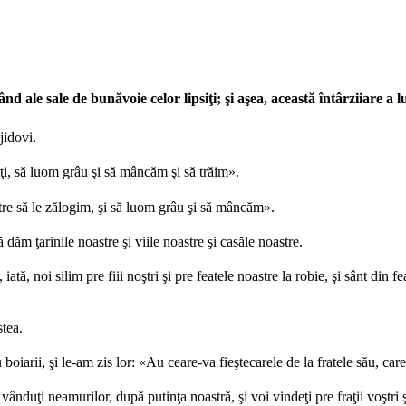
d ale sale de bunăvoie celor lipsiţi; şi aşea, această întârziiare a 
jidovi.
lţi, să luom grâu şi să mâncăm şi să trăim».
oastre să le zălogim, şi să luom grâu şi să mâncăm».
dăm ţarinile noastre şi viile noastre şi casăle noastre.
i, iată, noi silim pre fiii noştri şi pre featele noastre la robie, şi sânt din 
stea.
u boiarii, şi le-am zis lor: «Au ceare-va fieştecarele de la fratele său, 
 vânduţi neamurilor, după putinţa noastră, şi voi vindeţi pre fraţii voştri