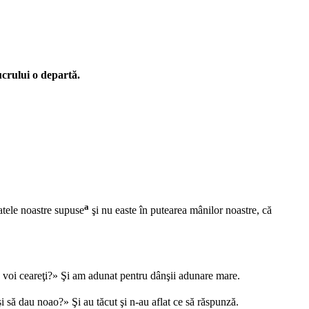
lucrului o departă.
a
featele noastre supuse
şi nu easte în putearea mânilor noastre, că
care voi ceareţi?» Şi am adunat pentru dânşii adunare mare.
 şi să dau noao?» Şi au tăcut şi n-au aflat ce să răspunză.