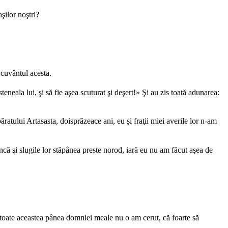
şilor noştri?
 cuvântul acesta.
eala lui, şi să fie aşea scuturat şi deşert!» Şi au zis toată adunarea:
ăratului Artasasta, doisprăzeace ani, eu şi fraţii miei averile lor n-am
ncă şi slugile lor stăpânea preste norod, iară eu nu am făcut aşea de
 cu toate aceastea pânea domniei meale nu o am cerut, că foarte să