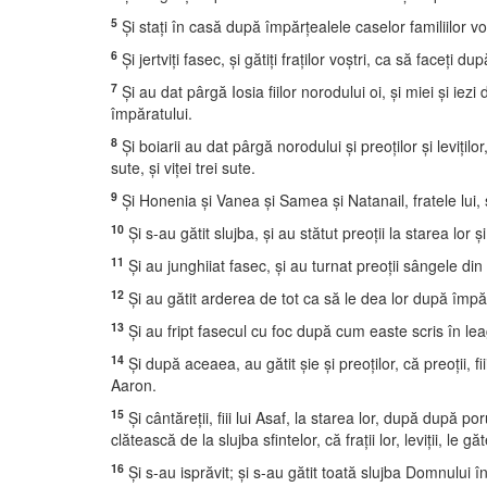
5
Şi staţi în casă după împărţealele caselor familiilor voastr
6
Şi jertviţi fasec, şi gătiţi fraţilor voştri, ca să faceţi
7
Şi au dat pârgă Iosia fiilor norodului oi, şi miei şi iezi 
împăratului.
8
Şi boiarii au dat pârgă norodului şi preoţilor şi leviţilo
sute, şi viţei trei sute.
9
Şi Honenia şi Vanea şi Samea şi Natanail, fratele lui, şi A
10
Şi s-au gătit slujba, şi au stătut preoţii la starea lor ş
11
Şi au junghiiat fasec, şi au turnat preoţii sângele din m
12
Şi au gătit arderea de tot ca să le dea lor după împăr
13
Şi au fript fasecul cu foc după cum easte scris în leage, 
14
Şi după aceaea, au gătit şie şi preoţilor, că preoţii, fiii
Aaron.
15
Şi cântăreţii, fiii lui Asaf, la starea lor, după după por
clătească de la slujba sfintelor, că fraţii lor, leviţii, le găt
16
Şi s-au isprăvit; şi s-au gătit toată slujba Domnului 