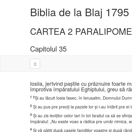
Biblia de la Blaj 1795
CARTEA 2 PARALIPOM
Capitolul 35
Iosiia, jertvind paştile cu prăznuire foarte 
împrotiva împăratului Eghiptului, greu să ră
1
†
Şi au lăcuit Iosia fasec, în Ierusalim, Domnului Dumne
2
Şi au pus pre preoţi la pazele lor şi i-au întărit pre ei 
3
Şi au zis leviţilor celor tari în tot Israilul ca să se sfi
împăratul: „Nu easte voao a râdica pre umăr nimica, acu
4
Şi vă gătiţi după casele familiilor voastre şi după rându