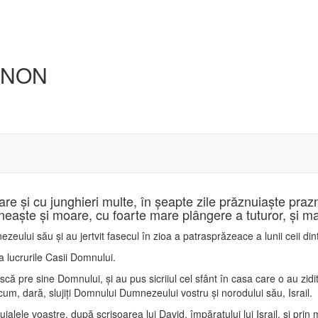
ENON
mare şi cu junghieri multe, în şeapte zile prăznuiaşte praz
neaşte şi moare, cu foarte mare plângere a tuturor, şi mai 
zeului său şi au jertvit fasecul în zioa a patrasprăzeace a lunii ceii din
la lucrurile Casii Domnului.
nţască pre sine Domnului, şi au pus sicriiul cel sfânt în casa care o au zidit
m, dară, slujiţi Domnului Dumnezeului vostru şi norodului său, Israil.
ialele voastre, după scrisoarea lui David, împăratului lui Israil, şi prin m