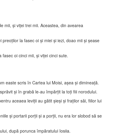
 de mii, şi viţei trei mii. Aceastea, din avearea
 preoţilor la fasec oi şi miei şi iezi, doao mii şi şease
fasec oi cinci mii, şi viţei cinci sute.
um easte scris în Cartea lui Moisi, aşea şi dimineaţă.
prăvit şi în grabă le-au împărţit la toţi fiii norodului.
ru aceaea leviţii au gătit şieşi şi fraţilor săi, fiilor lui
ile şi portarii porţii şi a porţii, nu era lor slobod să se
nului, după porunca împăratului Iosiia.