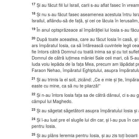
17
Şi au făcut fiii lui Israil, carii s-au aflat fasec în v
18
Şi nu s-au făcut fasec aseamenea acestuia întru Israil di
Israilul, aflându-să de faţă, şi cei ce lăcuia în Ierusali
19
În anul optsprăzeace al împărăţiei lui Iosia s-au făcu
20
După toate aceastea, care au făcut Iosia în casă, şi pr
ars împăratul Iosia, ca să întărească cuvintele legii ce
fie întors cătră Domnul cu toată inima sa şi cu tot sufl
Domnul de cătră iuţimea măniei Sale ceii mari, că S-au 
Iuda voiu lepăda de la faţa Mea, precum am lăpădat pre 
Faraon Nehao, împăratul Eghiptului, asupra împăratului a
21
Şi au trimis la el soli, zicând: „Ce e mie şi ţie, împă
easte cu mine, ca să nu te piiarză!”
22
Şi n-au întors Iosia faţa sa de cătră dânsul, ci s-au 
câmpul lui Maghedo.
23
Şi au săgetat săgetătorii asupra împăratului Iosia şi 
24
Şi l-au luat pre el slugile lui din car, şi l-au pus în c
pentru Iosia.
25
Şi au plâns Ieremia pentru Iosia, şi au zis toţi boiarii 