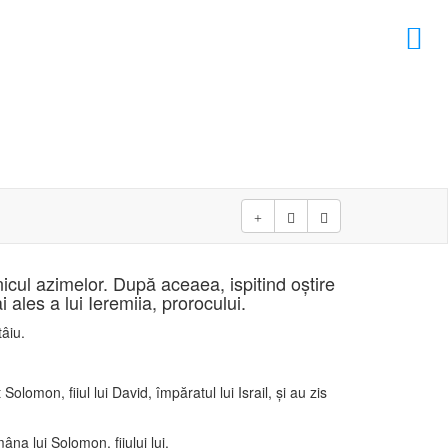
×
nicul azimelor. După aceaea, ispitind oştire
ales a lui Ieremiia, prorocului.
tâiu.
 Solomon, fiiul lui David, împăratul lui Israil, şi au zis
âna lui Solomon, fiiului lui.