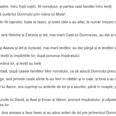
e, întru fraţii voştri, fiii norodului, şi partea casii familiei întru leviţi.
 după cuvântul Domnului prin mâna lui Moisi”.
din fiii caprelor, toate la fasec, şi toate câte s-au aflat, la număr treizeci
r, iară Helchia şi Zaharia şi Ieil, mai-marii Casii lui Dumnezeu, au dat şi ei
savia şi Ieil şi Iozavad, mai-marii leviţilor, au dat pârgă şi ei leviţilor la 
i leviţii la împărţirile lor, după porunca împăratului.
âna lor, şi leviţii au belit.
ţală, după casele familiilor fiilor norodului, ca să aducă Domnului prec
iară jertvele ceale sfinte le-au fiert în căldări şi în oale, şi bine s-au is
 lui Aaron, era cuprinşi cu arderile de tot şi a seurilor, până în noapte, pent
uncile lui David, şi Asaf şi Eman şi Iditom, prorocii împăratului, şi căpeteni
ea lor.
în zioa aceaea a face fasec şi au adus arderi de tot pre jertvenicul Dom