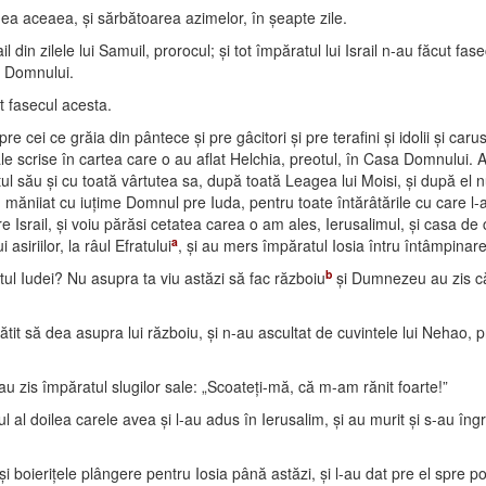
reamea aceaea, şi sărbătoarea azimelor, în şeapte zile.
n zilele lui Samuil, prorocul; şi tot împăratul lui Israil n-au făcut fasec, 
m, Domnului.
t fasecul acesta.
e cei ce grăia din pântece şi pre gâcitori şi pre terafini şi idolii şi car
ale scrise în cartea care o au aflat Helchia, preotul, în Casa Domnului.
etul său şi cu toată vârtutea sa, după toată Leagea lui Moisi, şi după el 
măniiat cu iuţime Domnul pre Iuda, pentru toate întărâtările cu care l-
Israil, şi voiu părăsi cetatea carea o am ales, Ierusalimul, şi casa de
a
siriilor, la râul Efratului
, şi au mers împăratul Iosia întru întâmpinare
b
ratul Iudei? Nu asupra ta viu astăzi să fac războiu
şi Dumnezeu au zis că
gătit să dea asupra lui războiu, şi n-au ascultat de cuvintele lui Nehao,
au zis împăratul slugilor sale: „Scoateţi-mă, că m-am rănit foarte!”
arul al doilea carele avea şi l-au adus în Ierusalim, şi au murit şi s-au îngr
şi boieriţele plângere pentru Iosia până astăzi, şi l-au dat pre el spre poru