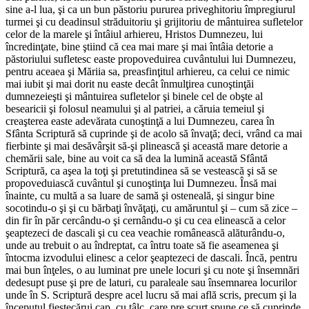
sine a-l lua, şi ca un bun păstoriu pururea priveghitoriu împregiurul
turmei şi cu deadinsul străduitoriu şi grijitoriu de mântuirea sufletelor
celor de la marele şi întâiul arhiereu, Hristos Dumnezeu, lui
încredinţate, bine ştiind că cea mai mare şi mai întâia detorie a
păstoriului sufletesc easte propoveduirea cuvântului lui Dumnezeu,
pentru aceaea şi Măriia sa, preasfinţitul arhiereu, ca celui ce nimic
mai iubit şi mai dorit nu easte decât înmulţirea cunoştinţăi
dumnezeieşti şi mântuirea sufletelor şi binele cel de obşte al
besearicii şi folosul neamului şi al patriei, a căruia temeiul şi
creaşterea easte adevărata cunoştinţă a lui Dumnezeu, carea în
Sfânta Scriptură să cuprinde şi de acolo să învaţă; deci, vrând ca mai
fierbinte şi mai desăvârşit să-şi plinească şi această mare detorie a
chemării sale, bine au voit ca să dea la lumină această Sfântă
Scriptură, ca aşea la toţi şi pretutindinea să se vestească şi să se
propoveduiască cuvântul şi cunoştinţa lui Dumnezeu. Însă mai
înainte, cu multă a sa luare de samă şi osteneală, şi singur bine
socotindu-o şi şi cu bărbaţi învăţaţi, cu amăruntul şi – cum să zice –
din fir în păr cercându-o şi cernându-o şi cu cea elinească a celor
şeaptezeci de dascali şi cu cea veachie românească alăturându-o,
unde au trebuit o au îndreptat, ca întru toate să fie aseamenea şi
întocma izvodului elinesc a celor şeaptezeci de dascali. Încă, pentru
mai bun înţeles, o au luminat pre unele locuri şi cu note şi însemnări
dedesupt puse şi pre de laturi, cu paraleale sau însemnarea locurilor
unde în S. Scriptură despre acel lucru să mai află scris, precum şi la
începutul fieştecărui cap, cu tâlc, care pre scurt spune ce să cuprinde