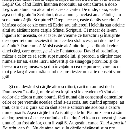
Legii? Ce, când Esdra înaintea norodului au cetit Cartea a doao
Legii, au atunci au alcătuit el această carte? De unde, dară, easte
aşea osibit graiu în Scripturi, deaca unul şi acelaşi au alcătuit şi au
scris toate cărţile Scripturei? Drept aceaea, easte de râs vreadnică
bârfirea celor ce zic cum că Esdra sau arhiereul Helchiia sau oricine
altul au alcătuit toate cărţile Sfintei Scripturi. Ci măcar de le-am
îngădui lor aceasta, ce ar face, de vreame ce haractirii şi însuşirile
descoperirei dumnezeieşti întru acealea strălucesc, ori de cine fie
alcătuite? Dar cum că Moisi easte alcătuitoriul şi scriitoriul celor
cinci cărţi, care greceaşte să zic Pentateucos, David al psalmilor,
măcar a celor ce să scriu supt numele lui, şi prorocii a cărţilor care
numele lor au, easte lucru adeverit şi de sinagoga jidovilor, şi de
besearica creştinească, şi din învăţătura cea de pururea, care lucru
mai pre larg îl vom arăta când despre fieştecare carte deosebi vom
grăi.
Şi cu adevărat şi cărţile altor scriitori, carii nu au fost de la
Dumnezeu însuflaţi, nu de airea le ştim şi le creadem că sânt ale
acelor ale cărora nume poartă, fără numai din consensul oamenilor
celor ce pre vremile acealea când s-au scris, sau curând aproape, au
trăit, carii cu o gură zic că sânt aceale scrisori ale acelora a cărora
nume poartă. Aşea cărţile lui Aristotil şi ale lui Platon zicem că sânt
ale lor, pentru că cei ce curând au fost după ei le-au cunoscut şi le-au
ţinut că au fost ale lor, cum învaţă S. Augustin, cartea 31,
Asupra lui
Faustin
, cap 6: „Nu de airea noi şi în cărţile păgâneşti ştim pre