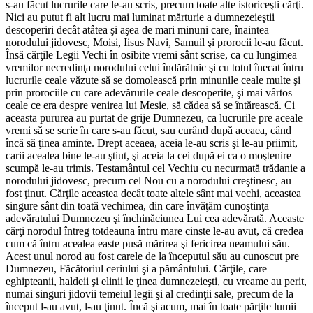
s-au făcut lucrurile care le-au scris, precum toate alte istoriceşti cărţi.
Nici au putut fi alt lucru mai luminat mărturie a dumnezeieştii
descoperiri decât atâtea şi aşea de mari minuni care, înaintea
norodului jidovesc, Moisi, Iisus Navi, Samuil şi prorocii le-au făcut.
Însă cărţile Legii Vechi în osibite vremi sânt scrise, ca cu lungimea
vremilor necredinţa norodului celui îndărătnic şi cu totul înecat întru
lucrurile ceale văzute să se domolească prin minunile ceale multe şi
prin prorociile cu care adevărurile ceale descoperite, şi mai vârtos
ceale ce era despre venirea lui Mesie, să cădea să se întărească. Ci
aceasta pururea au purtat de grije Dumnezeu, ca lucrurile pre aceale
vremi să se scrie în care s-au făcut, sau curând după aceaea, când
încă să ţinea aminte. Drept aceaea, aceia le-au scris şi le-au priimit,
carii acealea bine le-au ştiut, şi aceia la cei după ei ca o moştenire
scumpă le-au trimis. Testamântul cel Vechiu cu necurmată trădanie a
norodului jidovesc, precum cel Nou cu a norodului creştinesc, au
fost ţinut. Cărţile aceastea decât toate altele sânt mai vechi, aceastea
singure sânt din toată vechimea, din care învăţăm cunoştinţa
adevăratului Dumnezeu şi închinăciunea Lui cea adevărată. Aceaste
cărţi norodul întreg totdeauna întru mare cinste le-au avut, că credea
cum că întru acealea easte pusă mărirea şi fericirea neamului său.
Acest unul norod au fost carele de la începutul său au cunoscut pre
Dumnezeu, Făcătoriul ceriului şi a pământului. Cărţile, care
eghipteanii, haldeii şi elinii le ţinea dumnezeieşti, cu vreame au perit,
numai singuri jidovii temeiul legii şi al credinţii sale, precum de la
început l-au avut, l-au ţinut. Încă şi acum, mai în toate părţile lumii