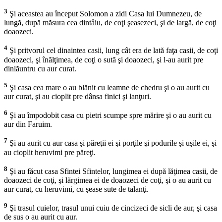
3
Şi aceastea au început Solomon a zidi Casa lui Dumnezeu, de
lungă, după măsura cea dintâiu, de coţi şeasezeci, şi de largă, de coţi
doaozeci.
4
Şi pritvorul cel dinaintea casii, lung cât era de lată faţa casii, de coţi
doaozeci, şi înălţimea, de coţi o sută şi doaozeci, şi l-au aurit pre
dinlăuntru cu aur curat.
5
Şi casa cea mare o au blănit cu leamne de chedru şi o au aurit cu
aur curat, şi au cioplit pre dânsa finici şi lanţuri.
6
Şi au împodobit casa cu pietri scumpe spre mărire şi o au aurit cu
aur din Faruim.
7
Şi au aurit cu aur casa şi păreţii ei şi porţile şi podurile şi uşile ei, şi
au cioplit heruvimi pre păreţi.
8
Şi au făcut casa Sfintei Sfintelor, lungimea ei după lăţimea casii, de
doaozeci de coţi, şi lărgimea ei de doaozeci de coţi, şi o au aurit cu
aur curat, cu heruvimi, cu şease sute de talanţi.
9
Şi trasul cuielor, trasul unui cuiu de cincizeci de sicli de aur, şi casa
de sus o au aurit cu aur.