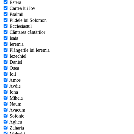
Estera
Cartea lui Iov
Psalmii
Pildele lui Solomon
Ecclesiastul
Cântarea cântărilor
Isaia
Ieremia
Plângerile lui Ieremia
Iezechiel
Daniel
Osea
Ioil
Amos
Avdie
Iona
Miheia
Naum
Avacum
Sofonie
Agheu
Zaharia
Maleahi