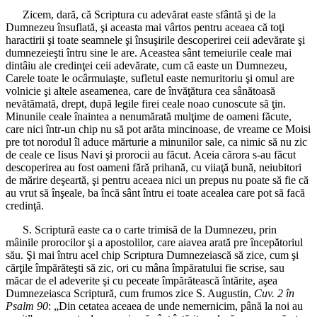
Zicem, dară, că Scriptura cu adevărat easte sfântă şi de la
Dumnezeu însuflată, şi aceasta mai vârtos pentru aceaea că toţi
haractirii şi toate seamnele şi însuşirile descoperirei ceii adevărate şi
dumnezeieşti întru sine le are. Aceastea sânt temeiurile ceale mai
dintâiu ale credinţei ceii adevărate, cum că easte un Dumnezeu,
Carele toate le ocârmuiaşte, sufletul easte nemuritoriu şi omul are
volnicie şi altele aseamenea, care de învăţătura cea sânătoasă
nevătămată, drept, după legile firei ceale noao cunoscute să ţin.
Minunile ceale înaintea a nenumărată mulţime de oameni făcute,
care nici într-un chip nu să pot arăta mincinoase, de vreame ce Moisi
pre tot norodul îl aduce mărturie a minunilor sale, ca nimic să nu zic
de ceale ce Iisus Navi şi prorocii au făcut. Aceia cărora s-au făcut
descoperirea au fost oameni fără prihană, cu viiaţă bună, neiubitori
de mărire deşeartă, şi pentru aceaea nici un prepus nu poate să fie că
au vrut să înşeale, ba încă sânt întru ei toate acealea care pot să facă
credinţă.
S. Scriptură easte ca o carte trimisă de la Dumnezeu, prin
mâinile prorocilor şi a apostolilor, care aiavea arată pre începătoriul
său. Şi mai întru acel chip Scriptura Dumnezeiască să zice, cum şi
cărţile împărăteşti să zic, ori cu mâna împăratului fie scrise, sau
măcar de el adeverite şi cu peceate împărătească întărite, aşea
Dumnezeiasca Scriptură, cum frumos zice S. Augustin,
Cuv. 2 în
Psalm 90
: „Din cetatea aceaea de unde nemernicim, până la noi au