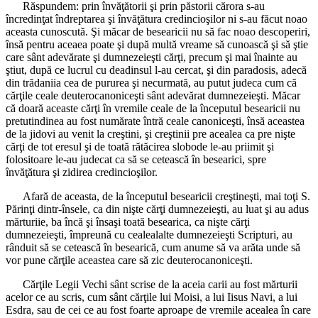
Răspundem: prin învăţătorii şi prin păstorii cărora s-au
încredinţat îndreptarea şi învăţătura credincioşilor ni s-au făcut noao
aceasta cunoscută. Şi măcar de besearicii nu să fac noao descoperiri,
însă pentru aceaea poate şi după multă vreame să cunoască şi să ştie
care sânt adevărate şi dumnezeieşti cărţi, precum şi mai înainte au
ştiut, după ce lucrul cu deadinsul l-au cercat, şi din paradosis, adecă
din trădaniia cea de pururea şi necurmată, au putut judeca cum că
cărţile ceale deuterocanoniceşti sânt adevărat dumnezeieşti. Măcar
că doară aceaste cărţi în vremile ceale de la începutul besearicii nu
pretutindinea au fost numărate întră ceale canoniceşti, însă aceastea
de la jidovi au venit la creştini, şi creştinii pre acealea ca pre nişte
cărţi de tot eresul şi de toată rătăcirea slobode le-au priimit şi
folositoare le-au judecat ca să se cetească în besearici, spre
învăţătura şi zidirea credincioşilor.
Afară de aceasta, de la începutul besearicii creştineşti, mai toţi S.
Părinţi dintr-însele, ca din nişte cărţi dumnezeieşti, au luat şi au adus
mărturiie, ba încă şi însaşi toată besearica, ca nişte cărţi
dumnezeieşti, împreună cu cealealalte dumnezeieşti Scripturi, au
rânduit să se cetească în besearică, cum anume să va arăta unde să
vor pune cărţile aceastea care să zic deuterocanoniceşti.
Cărţile Legii Vechi sânt scrise de la aceia carii au fost mărturii
acelor ce au scris, cum sânt cărţile lui Moisi, a lui Iisus Navi, a lui
Esdra, sau de cei ce au fost foarte aproape de vremile acealea în care