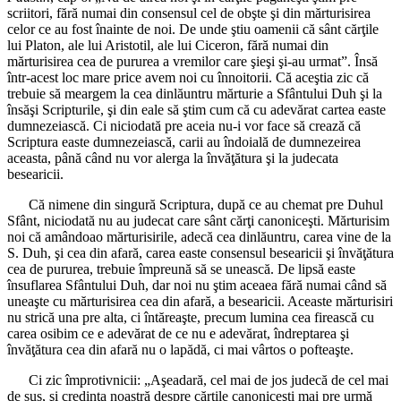
scriitori, fără numai din consensul cel de obşte şi din mărturisirea
celor ce au fost înainte de noi. De unde ştiu oamenii că sânt cărţile
lui Platon, ale lui Aristotil, ale lui Ciceron, fără numai din
mărturisirea cea de pururea a vremilor care şieşi şi-au urmat”. Însă
într-acest loc mare price avem noi cu înnoitorii. Că aceştia zic că
trebuie să meargem la cea dinlăuntru mărturie a Sfântului Duh şi la
însăşi Scripturile, şi din eale să ştim cum că cu adevărat cartea easte
dumnezeiască. Ci niciodată pre aceia nu-i vor face să crează că
Scriptura easte dumnezeiască, carii au îndoială de dumnezeirea
aceasta, până când nu vor alerga la învăţătura şi la judecata
besearicii.
Că nimene din singură Scriptura, după ce au chemat pre Duhul
Sfânt, niciodată nu au judecat care sânt cărţi canoniceşti. Mărturisim
noi că amândoao mărturisirile, adecă cea dinlăuntru, carea vine de la
S. Duh, şi cea din afară, carea easte consensul besearicii şi învăţătura
cea de pururea, trebuie împreună să se unească. De lipsă easte
însuflarea Sfântului Duh, dar noi nu ştim aceaea fără numai când să
uneaşte cu mărturisirea cea din afară, a besearicii. Aceaste mărturisiri
nu strică una pre alta, ci întăreaşte, precum lumina cea firească cu
carea osibim ce e adevărat de ce nu e adevărat, îndreptarea şi
învăţătura cea din afară nu o lapădă, ci mai vârtos o pofteaşte.
Ci zic împrotivnicii: „Aşeadară, cel mai de jos judecă de cel mai
de sus, şi credinţa noastră despre cărţile canoniceşti mai pre urmă