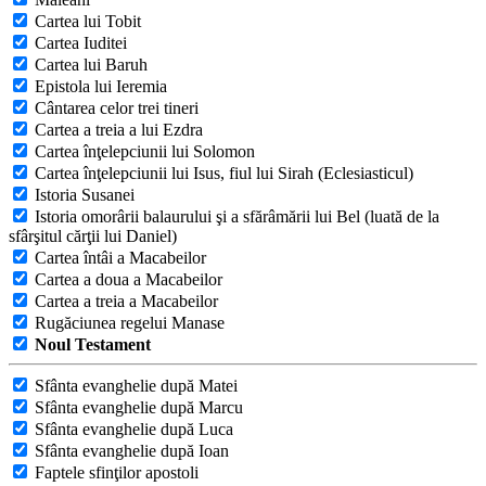
Cartea lui Tobit
Cartea Iuditei
Cartea lui Baruh
Epistola lui Ieremia
Cântarea celor trei tineri
Cartea a treia a lui Ezdra
Cartea înţelepciunii lui Solomon
Cartea înţelepciunii lui Isus, fiul lui Sirah (Eclesiasticul)
Istoria Susanei
Istoria omorârii balaurului şi a sfărâmării lui Bel (luată de la
sfârşitul cărţii lui Daniel)
Cartea întâi a Macabeilor
Cartea a doua a Macabeilor
Cartea a treia a Macabeilor
Rugăciunea regelui Manase
Noul Testament
Sfânta evanghelie după Matei
Sfânta evanghelie după Marcu
Sfânta evanghelie după Luca
Sfânta evanghelie după Ioan
Faptele sfinţilor apostoli