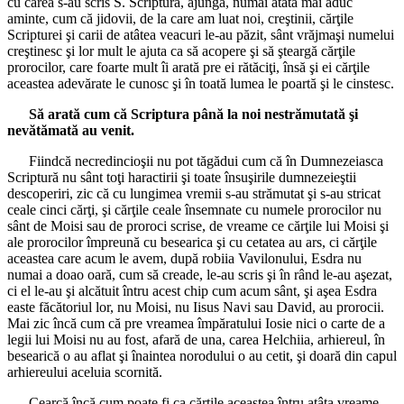
cu carea s-au scris S. Scriptură, ajungă, numai atâta mai aduc
aminte, cum că jidovii, de la care am luat noi, creştinii, cărţile
Scripturei şi carii de atâtea veacuri le-au păzit, sânt vrăjmaşi numelui
creştinesc şi lor mult le ajuta ca să acopere şi să şteargă cărţile
prorocilor, care foarte mult îi arată pre ei rătăciţi, însă şi ei cărţile
aceastea adevărate le cunosc şi în toată lumea le poartă şi le cinstesc.
Să arată cum că Scriptura până la noi nestrămutată şi
nevătămată au venit.
Fiindcă necredincioşii nu pot tăgădui cum că în Dumnezeiasca
Scriptură nu sânt toţi haractirii şi toate însuşirile dumnezeieştii
descoperiri, zic că cu lungimea vremii s-au strămutat şi s-au stricat
ceale cinci cărţi, şi cărţile ceale însemnate cu numele prorocilor nu
sânt de Moisi sau de proroci scrise, de vreame ce cărţile lui Moisi şi
ale prorocilor împreună cu besearica şi cu cetatea au ars, ci cărţile
aceastea care acum le avem, după robiia Vavilonului, Esdra nu
numai a doao oară, cum să creade, le-au scris şi în rând le-au aşezat,
ci el le-au şi alcătuit întru acest chip cum acum sânt, şi aşea Esdra
easte făcătoriul lor, nu Moisi, nu Iisus Navi sau David, au prorocii.
Mai zic încă cum că pre vreamea împăratului Iosie nici o carte de a
legii lui Moisi nu au fost, afară de una, carea Helchiia, arhiereul, în
besearică o au aflat şi înaintea norodului o au cetit, şi doară din capul
arhiereului aceluia scornită.
Cearcă încă cum poate fi ca cărţile aceastea întru atâta vreame