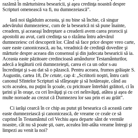
razămă în mărturisirea besearicii, şi aşea credinţa noastră despre
Scripturi omenească va fi, nu dumnezeiască”.
Iară noi tăgăduim aceasta, şi nu bine să închie, că singur
adevărului dumnezeiesc, cum de la besearică ni să pune înainte,
creadem, şi aceaeaşi îndreptare a creaderii avem carea prorocii şi
apostolii au avut, carii credinţa sa o răzâma întru adevărul
dumnezeiesc cel descoperit lor. Când să face price despre vreo carte,
oare easte canonicească, au ba, vreadnică de credinţă dovedire şi
mărturie despre aceaea din consensul şi din judecata besearicii să ia.
Aceasta easte păzitoare credincioasă amânduror Testamânturilor,
adecă a legăturii ceii dumnezeieşti, carea ei ca un odor s-au
încredinţat şi s-au dat să o păzască. Pentru aceaea, frumos grăiaşte S.
Augustin, cartea 18,
De cetate
, cap 4: „Scriitorii noştri, întru carii
canonul Sfintelor Scripturi să sfârşeaşte şi să hotăreaşte, când au
scris acealea, nu puţini în şcoale, cu pricitoare întrebări grăitori, ci în
ţarini şi în oraşe, cu cei învăţaţi şi cu cei neînvăţaţi, atâtea şi aşea de
multe noroade au crezut că Dumnezeu lor sau prin ei au grăit”.
Ci iarăşi cearcă în ce chip au putut şti besearica că această carte
easte dumnezeiască şi canonicească, de vreame ce ceale ce să
cuprind în Testamântul cel Vechiu aşea departe sânt de vremile
noastre, cât nu să poate şti, oare, acealea într-atâta vreame întregi şi
limpezi au venit la noi?