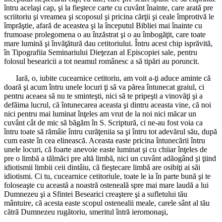
întru acelaşi cap, şi la fieştece carte cu cuvânt înainte, care arată pre
scriitoriu şi vreamea şi scoposul şi pricina cărţii şi ceale împrotivă le
împrăştie, afară de aceastea şi la începutul Bibliei mai înainte cu
frumoase prolegomena o au înzăstrat şi o au îmbogăţit, care toate
mare lumină şi învăţătură dau cetitoriului. Întru acest chip isprăvită,
în Tipografiia Seminariului Dieţezan al Episcopiei sale, pentru
folosul besearicii a tot neamul românesc a să tipări au poruncit.
Iară, o, iubite cucearnice cetitoriu, am voit a-ţi aduce aminte că
doară şi acum întru unele locuri ţi să va părea întunecat graiul, ci
pentru aceaea să nu te sminteşti, nici să te pripeşti a vinovăţi şi a
defăima lucrul, că întunecarea aceasta şi dintru aceasta vine, că noi
nici pentru mai luminat înţeles am vrut de la noi nici măcar un
cuvânt cât de mic să băgăm în S. Scriptură, ci ne-au fost voia ca
întru toate să rămâie întru curăţeniia sa şi întru tot adevărul său, după
cum easte în cea elinească. Aceasta easte pricina întunecării întru
unele locuri, că foarte anevoie easte luminat şi cu chiiar înţeles de
pre o limbă a tălmăci pre altă limbă, nici un cuvânt adăogând şi ţiind
idiotismii limbii ceii dintâiu, că fieştecare limbă are osibiţi ai săi
idiotismi. Ci tu, cucearnice cetitoriule, toate le ia în parte bună şi te
foloseaşte cu această a noastră osteneală spre mai mare laudă a lui
Dumnezeu şi a Sfintei Besearici creaştere şi a sufletului tău
mântuire, că acesta easte scopul ostenealii meale, carele sânt al tău
cătră Dumnezeu rugătoriu, smeritul întră ieromonaşi,