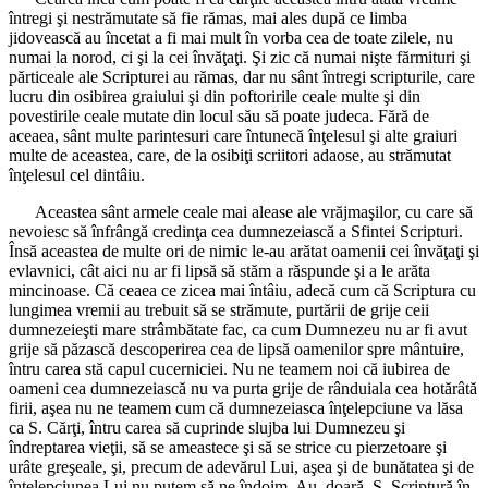
întregi şi nestrămutate să fie rămas, mai ales după ce limba
jidovească au încetat a fi mai mult în vorba cea de toate zilele, nu
numai la norod, ci şi la cei învăţaţi. Şi zic că numai nişte fărmituri şi
părticeale ale Scripturei au rămas, dar nu sânt întregi scripturile, care
lucru din osibirea graiului şi din poftoririle ceale multe şi din
povestirile ceale mutate din locul său să poate judeca. Fără de
aceaea, sânt multe parintesuri care întunecă înţelesul şi alte graiuri
multe de aceastea, care, de la osibiţi scriitori adaose, au strămutat
înţelesul cel dintâiu.
Aceastea sânt armele ceale mai alease ale vrăjmaşilor, cu care să
nevoiesc să înfrângă credinţa cea dumnezeiască a Sfintei Scripturi.
Însă aceastea de multe ori de nimic le-au arătat oamenii cei învăţaţi şi
evlavnici, cât aici nu ar fi lipsă să stăm a răspunde şi a le arăta
mincinoase. Că ceaea ce zicea mai întâiu, adecă cum că Scriptura cu
lungimea vremii au trebuit să se strămute, purtării de grije ceii
dumnezeieşti mare strâmbătate fac, ca cum Dumnezeu nu ar fi avut
grije să păzască descoperirea cea de lipsă oamenilor spre mântuire,
întru carea stă capul cucerniciei. Nu ne teamem noi că iubirea de
oameni cea dumnezeiască nu va purta grije de rânduiala cea hotărâtă
firii, aşea nu ne teamem cum că dumnezeiasca înţelepciune va lăsa
ca S. Cărţi, întru carea să cuprinde slujba lui Dumnezeu şi
îndreptarea vieţii, să se ameastece şi să se strice cu pierzetoare şi
urâte greşeale, şi, precum de adevărul Lui, aşea şi de bunătatea şi de
înţelepciunea Lui nu putem să ne îndoim. Au, doară, S. Scriptură în