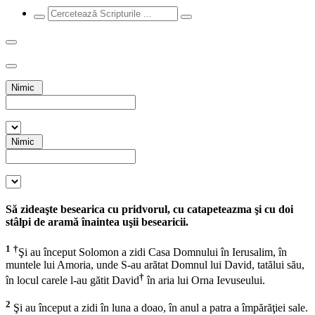
Nimic
Nimic
Să zideaşte besearica cu pridvorul, cu catapeteazma şi cu doi
stâlpi de aramă înaintea uşii besearicii.
1
†
Şi au început Solomon a zidi Casa Domnului în Ierusalim, în
muntele lui Amoria, unde S-au arătat Domnul lui David, tatălui său,
†
în locul carele l-au gătit David
în aria lui Orna Ievuseului.
2
Şi au început a zidi în luna a doao, în anul a patra a împărăţiei sale.