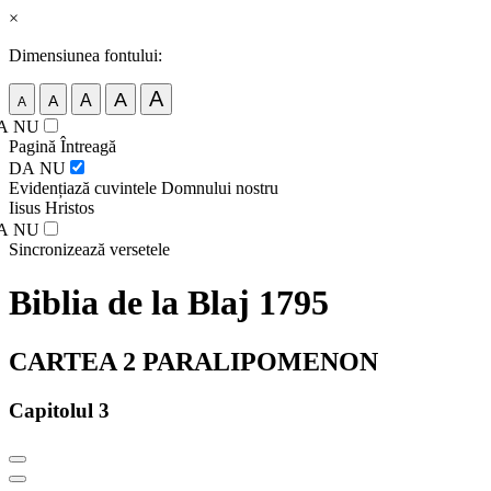
×
Dimensiunea fontului:
A
A
A
A
A
A
NU
Pagină Întreagă
DA
NU
Evidențiază cuvintele Domnului nostru
Iisus Hristos
A
NU
Sincronizează versetele
Biblia de la Blaj 1795
CARTEA 2 PARALIPOMENON
Capitolul 3