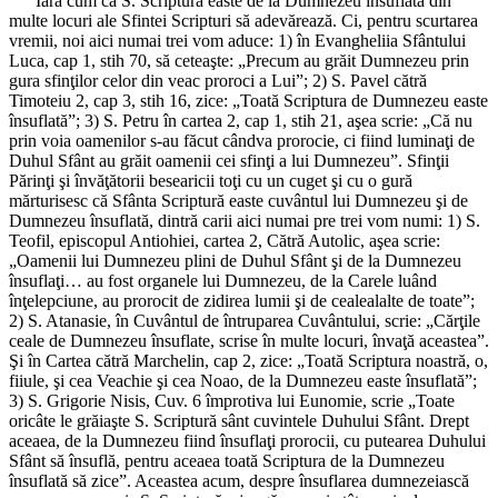
Iară cum că S. Scriptură easte de la Dumnezeu însuflată din
multe locuri ale Sfintei Scripturi să adevărează. Ci, pentru scurtarea
vremii, noi aici numai trei vom aduce: 1) în Evangheliia Sfântului
Luca, cap 1, stih 70, să ceteaşte: „Precum au grăit Dumnezeu prin
gura sfinţilor celor din veac proroci a Lui”; 2) S. Pavel cătră
Timoteiu 2, cap 3, stih 16, zice: „Toată Scriptura de Dumnezeu easte
însuflată”; 3) S. Petru în cartea 2, cap 1, stih 21, aşea scrie: „Că nu
prin voia oamenilor s-au făcut cândva prorocie, ci fiind luminaţi de
Duhul Sfânt au grăit oamenii cei sfinţi a lui Dumnezeu”. Sfinţii
Părinţi şi învăţătorii besearicii toţi cu un cuget şi cu o gură
mărturisesc că Sfânta Scriptură easte cuvântul lui Dumnezeu şi de
Dumnezeu însuflată, dintră carii aici numai pre trei vom numi: 1) S.
Teofil, episcopul Antiohiei, cartea 2, Cătră Autolic, aşea scrie:
„Oamenii lui Dumnezeu plini de Duhul Sfânt şi de la Dumnezeu
însuflaţi… au fost organele lui Dumnezeu, de la Carele luând
înţelepciune, au prorocit de zidirea lumii şi de cealealalte de toate”;
2) S. Atanasie, în Cuvântul de întruparea Cuvântului, scrie: „Cărţile
ceale de Dumnezeu însuflate, scrise în multe locuri, învaţă aceastea”.
Şi în Cartea cătră Marchelin, cap 2, zice: „Toată Scriptura noastră, o,
fiiule, şi cea Veachie şi cea Noao, de la Dumnezeu easte însuflată”;
3) S. Grigorie Nisis, Cuv. 6 împrotiva lui Eunomie, scrie „Toate
oricâte le grăiaşte S. Scriptură sânt cuvintele Duhului Sfânt. Drept
aceaea, de la Dumnezeu fiind însuflaţi prorocii, cu putearea Duhului
Sfânt să însuflă, pentru aceaea toată Scriptura de la Dumnezeu
însuflată să zice”. Aceastea acum, despre însuflarea dumnezeiască