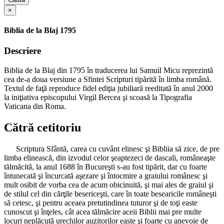
×
Biblia de la Blaj 1795
Descriere
Biblia de la Blaj din 1795 în traducerea lui Samuil Micu reprezintă
cea de-a doua versiune a Sfintei Scripturi tipărită în limba română.
Textul de faţă reproduce fidel ediţia jubiliară reeditată în anul 2000
la iniţiativa episcopului Virgil Bercea şi scoasă la Tipografia
Vaticana din Roma.
Cătră cetitoriu
Scriptura Sfântă, carea cu cuvânt elinesc şi Bibliia să zice, de pre
limba elinească, din izvodul celor şeaptezeci de dascali, româneaşte
tălmăcită, la anul 1688 în Bucureşti s-au fost tipărit, dar cu foarte
întunecată şi încurcată aşezare şi întocmire a graiului românesc şi
mult osibit de vorba cea de acum obicinuită, şi mai ales de graiul şi
de stilul cel din cărţile besericeşti, care în toate besearicile româneşti
să cetesc, şi pentru aceaea pretutindinea tuturor şi de toţi easte
cunoscut şi înţeles, cât acea tălmăcire aceii Biblii mai pre multe
locuri neplăcută urechilor auzitorilor easte şi foarte cu anevoie de