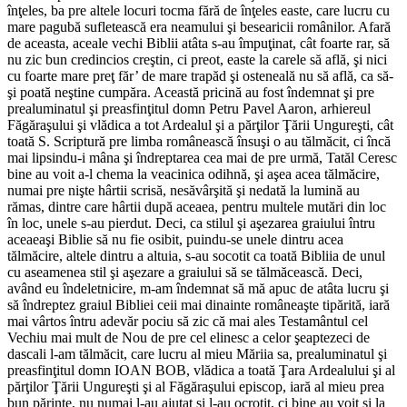
înţeles, ba pre altele locuri tocma fără de înţeles easte, care lucru cu
mare pagubă sufletească era neamului şi besearicii românilor. Afară
de aceasta, aceale vechi Biblii atâta s-au împuţinat, cât foarte rar, să
nu zic bun credincios creştin, ci preot, easte la carele să află, şi nici
cu foarte mare preţ făr’ de mare trapăd şi osteneală nu să află, ca să-
şi poată neştine cumpăra. Această pricină au fost îndemnat şi pre
prealuminatul şi preasfinţitul domn Petru Pavel Aaron, arhiereul
Făgăraşului şi vlădica a tot Ardealul şi a părţilor Ţării Ungureşti, cât
toată S. Scriptură pre limba românească însuşi o au tălmăcit, ci încă
mai lipsindu-i mâna şi îndreptarea cea mai de pre urmă, Tatăl Ceresc
bine au voit a-l chema la veacinica odihnă, şi aşea acea tălmăcire,
numai pre nişte hârtii scrisă, nesăvârşită şi nedată la lumină au
rămas, dintre care hârtii după aceaea, pentru multele mutări din loc
în loc, unele s-au pierdut. Deci, ca stilul şi aşezarea graiului întru
aceaeaşi Biblie să nu fie osibit, puindu-se unele dintru acea
tălmăcire, altele dintru a altuia, s-au socotit ca toată Bibliia de unul
cu aseamenea stil şi aşezare a graiului să se tălmăcească. Deci,
având eu îndeletnicire, m-am îndemnat să mă apuc de atâta lucru şi
să îndreptez graiul Bibliei ceii mai dinainte româneaşte tipărită, iară
mai vârtos întru adevăr pociu să zic că mai ales Testamântul cel
Vechiu mai mult de Nou de pre cel elinesc a celor şeaptezeci de
dascali l-am tălmăcit, care lucru al mieu Măriia sa, prealuminatul şi
preasfinţitul domn IOAN BOB, vlădica a toată Ţara Ardealului şi al
părţilor Ţării Ungureşti şi al Făgăraşului episcop, iară al mieu prea
bun părinte, nu numai l-au ajutat şi l-au ocrotit, ci bine au voit şi la