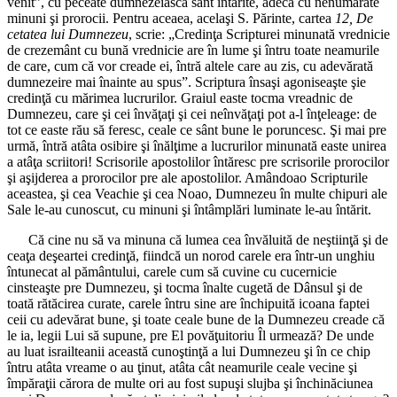
venit”, cu peceate dumnezeiască sânt întărite, adecă cu nenumărate
minuni şi prorocii. Pentru aceaea, acelaşi S. Părinte, cartea
12, De
cetatea lui Dumnezeu
, scrie: „Credinţa Scripturei minunată vrednicie
de crezemânt cu bună vrednicie are în lume şi întru toate neamurile
de care, cum că vor creade ei, întră altele care au zis, cu adevărată
dumnezeire mai înainte au spus”. Scriptura însaşi agoniseaşte şie
credinţă cu mărimea lucrurilor. Graiul easte tocma vreadnic de
Dumnezeu, care şi cei învăţaţi şi cei neînvăţaţi pot a-l înţeleage: de
tot ce easte rău să feresc, ceale ce sânt bune le poruncesc. Şi mai pre
urmă, întră atâta osibire şi înălţime a lucrurilor minunată easte unirea
a atâţa scriitori! Scrisorile apostolilor întăresc pre scrisorile prorocilor
şi aşijderea a prorocilor pre ale apostolilor. Amândoao Scripturile
aceastea, şi cea Veachie şi cea Noao, Dumnezeu în multe chipuri ale
Sale le-au cunoscut, cu minuni şi întâmplări luminate le-au întărit.
Că cine nu să va minuna că lumea cea învăluită de neştiinţă şi de
ceaţa deşeartei credinţă, fiindcă un norod carele era într-un unghiu
întunecat al pământului, carele cum să cuvine cu cucernicie
cinsteaşte pre Dumnezeu, şi tocma înalte cugetă de Dânsul şi de
toată rătăcirea curate, carele întru sine are închipuită icoana faptei
ceii cu adevărat bune, şi toate ceale bune de la Dumnezeu creade că
le ia, legii Lui să supune, pre El povăţuitoriu Îl urmează? De unde
au luat israilteanii această cunoştinţă a lui Dumnezeu şi în ce chip
întru atâta vreame o au ţinut, atâta cât neamurile ceale vecine şi
împăraţii cărora de multe ori au fost supuşi slujba şi închinăciunea