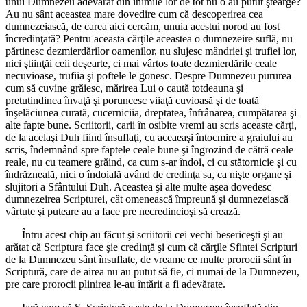
unui Dumnezeu adevărat din inimile lor de tot nu o au putut ştearge?
Au nu sânt aceastea mare dovedire cum că descoperirea cea
dumnezeiască, de carea aici cercăm, unuia acestui norod au fost
încredinţată? Pentru aceasta cărţile aceastea o dumnezeire suflă, nu
părtinesc dezmierdărilor oamenilor, nu slujesc mândriei şi trufiei lor,
nici ştiinţăi ceii deşearte, ci mai vârtos toate dezmierdările ceale
necuvioase, trufiia şi poftele le gonesc. Despre Dumnezeu pururea
cum să cuvine grăiesc, mărirea Lui o caută totdeauna şi
pretutindinea învaţă şi poruncesc viiaţă cuvioasă şi de toată
înşelăciunea curată, cucerniciia, dreptatea, înfrânarea, cumpătarea şi
alte fapte bune. Scriitorii, carii în osibite vremi au scris aceaste cărţi,
de la acelaşi Duh fiind însuflaţi, cu aceaeaşi întocmire a graiului au
scris, îndemnând spre faptele ceale bune şi îngrozind de cătră ceale
reale, nu cu teamere grăind, ca cum s-ar îndoi, ci cu stătornicie şi cu
îndrăzneală, nici o îndoială având de credinţa sa, ca nişte organe şi
slujitori a Sfântului Duh. Aceastea şi alte multe aşea dovedesc
dumnezeirea Scripturei, cât omenească împreună şi dumnezeiască
vârtute şi puteare au a face pre necredincioşi să crează.
Întru acest chip au făcut şi scriitorii cei vechi besericeşti şi au
arătat că Scriptura face şie credinţă şi cum că cărţile Sfintei Scripturi
de la Dumnezeu sânt însuflate, de vreame ce multe prorocii sânt în
Scriptură, care de airea nu au putut să fie, ci numai de la Dumnezeu,
pre care prorocii plinirea le-au întărit a fi adevărate.