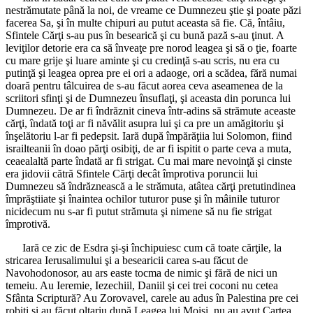
nestrămutate până la noi, de vreame ce Dumnezeu ştie şi poate păzi
facerea Sa, şi în multe chipuri au putut aceasta să fie. Că, întâiu,
Sfintele Cărţi s-au pus în besearică şi cu bună pază s-au ţinut. A
leviţilor detorie era ca să înveaţe pre norod leagea şi să o ţie, foarte
cu mare grije şi luare aminte şi cu credinţă s-au scris, nu era cu
putinţă şi leagea oprea pre ei ori a adaoge, ori a scădea, fără numai
doară pentru tâlcuirea de s-au făcut aorea ceva aseamenea de la
scriitori sfinţi şi de Dumnezeu însuflaţi, şi aceasta din porunca lui
Dumnezeu. De ar fi îndrăznit cineva într-adins să strămute aceaste
cărţi, îndată toţi ar fi năvălit asupra lui şi ca pre un amăgitoriu şi
înşelătoriu l-ar fi pedepsit. Iară după împărăţiia lui Solomon, fiind
israilteanii în doao părţi osibiţi, de ar fi ispitit o parte ceva a muta,
ceaealaltă parte îndată ar fi strigat. Cu mai mare nevoinţă şi cinste
era jidovii cătră Sfintele Cărţi decât împrotiva poruncii lui
Dumnezeu să îndrăznească a le strămuta, atâtea cărţi pretutindinea
împrăştiiate şi înaintea ochilor tuturor puse şi în mâinile tuturor
nicidecum nu s-ar fi putut strămuta şi nimene să nu fie strigat
împrotivă.
Iară ce zic de Esdra şi-şi închipuiesc cum că toate cărţile, la
stricarea Ierusalimului şi a besearicii carea s-au făcut de
Navohodonosor, au ars easte tocma de nimic şi fără de nici un
temeiu. Au Ieremie, Iezechiil, Daniil şi cei trei coconi nu cetea
Sfânta Scriptură? Au Zorovavel, carele au adus în Palestina pre cei
robiţi şi au făcut oltariu după Leagea lui Moisi, nu au avut Cartea