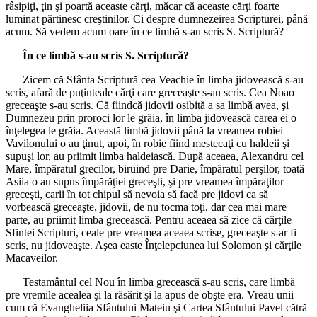
râsipiţi, ţin şi poartă aceaste cărţi, măcar că aceaste cărţi foarte
luminat părtinesc creştinilor. Ci despre dumnezeirea Scripturei, până
acum. Să vedem acum oare în ce limbă s-au scris S. Scriptură?
În ce limbă s-au scris S. Scriptură?
Zicem că Sfânta Scriptură cea Veachie în limba jidovească s-au
scris, afară de puţinteale cărţi care greceaşte s-au scris. Cea Noao
greceaşte s-au scris. Că fiindcă jidovii osibită a sa limbă avea, şi
Dumnezeu prin proroci lor le grăia, în limba jidovească carea ei o
înţelegea le grăia. Această limbă jidovii până la vreamea robiei
Vavilonului o au ţinut, apoi, în robie fiind mestecaţi cu haldeii şi
supuşi lor, au priimit limba haldeiască. După aceaea, Alexandru cel
Mare, împăratul grecilor, biruind pre Darie, împăratul perşilor, toată
Asiia o au supus împărăţiei greceşti, şi pre vreamea împăraţilor
greceşti, carii în tot chipul să nevoia să facă pre jidovi ca să
vorbească greceaşte, jidovii, de nu tocma toţi, dar cea mai mare
parte, au priimit limba grecească. Pentru aceaea să zice că cărţile
Sfintei Scripturi, ceale pre vreamea aceaea scrise, greceaşte s-ar fi
scris, nu jidoveaşte. Aşea easte Înţelepciunea lui Solomon şi cărţile
Macaveilor.
Testamântul cel Nou în limba grecească s-au scris, care limbă
pre vremile acealea şi la răsărit şi la apus de obşte era. Vreau unii
cum că Evangheliia Sfântului Mateiu şi Cartea Sfântului Pavel cătră