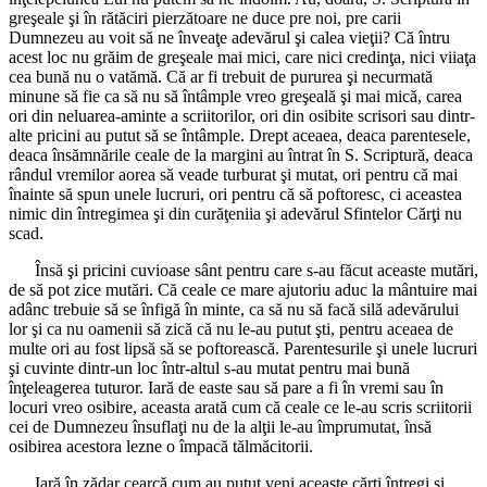
greşeale şi în rătăciri pierzătoare ne duce pre noi, pre carii
Dumnezeu au voit să ne înveaţe adevărul şi calea vieţii? Că întru
acest loc nu grăim de greşeale mai mici, care nici credinţa, nici viiaţa
cea bună nu o vatămă. Că ar fi trebuit de pururea şi necurmată
minune să fie ca să nu să întâmple vreo greşeală şi mai mică, carea
ori din neluarea-aminte a scriitorilor, ori din osibite scrisori sau dintr-
alte pricini au putut să se întâmple. Drept aceaea, deaca parentesele,
deaca însămnările ceale de la margini au întrat în S. Scriptură, deaca
rândul vremilor aorea să veade turburat şi mutat, ori pentru că mai
înainte să spun unele lucruri, ori pentru că să poftoresc, ci aceastea
nimic din întregimea şi din curăţeniia şi adevărul Sfintelor Cărţi nu
scad.
Însă şi pricini cuvioase sânt pentru care s-au făcut aceaste mutări,
de să pot zice mutări. Că ceale ce mare ajutoriu aduc la mântuire mai
adânc trebuie să se înfigă în minte, ca să nu să facă silă adevărului
lor şi ca nu oamenii să zică că nu le-au putut şti, pentru aceaea de
multe ori au fost lipsă să se poftorească. Parentesurile şi unele lucruri
şi cuvinte dintr-un loc într-altul s-au mutat pentru mai bună
înţeleagerea tuturor. Iară de easte sau să pare a fi în vremi sau în
locuri vreo osibire, aceasta arată cum că ceale ce le-au scris scriitorii
cei de Dumnezeu însuflaţi nu de la alţii le-au împrumutat, însă
osibirea acestora lezne o împacă tălmăcitorii.
Iară în zădar cearcă cum au putut veni aceaste cărţi întregi şi