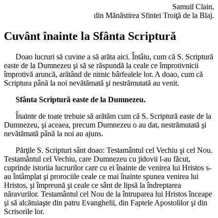
Samuil Clain,
din Mănăstirea Sfintei Troiţă de la Blaj.
Cuvânt înainte la Sfânta Scriptură
Doao lucruri să cuvine a să arăta aici. Întâiu, cum că S. Scriptură
easte de la Dumnezeu şi să se răspundă la ceale ce împrotivnicii
împrotivă aruncă, arătând de nimic bârfealele lor. A doao, cum că
Scriptura până la noi nevătămată şi nestrămutată au venit.
Sfânta Scriptură easte de la Dumnezeu.
Înainte de toate trebuie să arătăm cum că S. Scriptură easte de la
Dumnezeu, şi aceaea, precum Dumnezeu o au dat, nestrămutată şi
nevătămată până la noi au ajuns.
Părţile S. Scripturi sânt doao: Testamântul cel Vechiu şi cel Nou.
Testamântul cel Vechiu, care Dumnezeu cu jidovii l-au făcut,
cuprinde istoriia lucrurilor care cu ei înainte de venirea lui Hristos s-
au întâmplat şi prorociile ceale ce mai înainte spunea venirea lui
Hristos, şi împreună şi ceale ce sânt de lipsă la îndreptarea
năravurilor. Testamântul cel Nou de la întruparea lui Hristos înceape
şi să alcătuiaşte din patru Evanghelii, din Faptele Apostolilor şi din
Scrisorile lor.