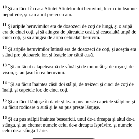
10
Şi au făcut în casa Sfintei Sfintelor doi heruvimi, lucru din leamne
neputrede, şi i-au aurit pre ei cu aur.
11
Şi aripile heruvimilor era de doaozeci de coţi de lungi, şi o aripă
era de cinci coţi, şi să atingea de păreatele casii, şi ceaealaltă aripă de
cinci coţi, şi să atingea de aripa celuialalt heruvim.
12
Şi aripile heruvimilor întinsă era de doaozeci de coţi, şi aceştia era
stând pre picioarele lor, şi feaţele lor cătră casă.
13
†
Şi au făcut catapeteasmă de vânăt şi de mohorât şi de roşu şi de
vison, şi au ţăsut în ea heruvimi.
14
†
Şi au făcut înaintea căsii doi stâlpi, de treizeci şi cinci de coţi de
înalţi, şi capetele lor, de cinci coţi.
15
Şi au făcut lănţuşe în davir şi le-au pus preste capetele stâlpilor, şi
au făcut rodioare o sută şi le-au pus preste lănţuşe.
16
Şi au pus stâlpii înaintea besearicii, unul de-a dreapta şi altul de-a
stânga, şi au chemat numele celui de-a dreapta Isprăvire, şi numele
celui de-a stânga Tărie.