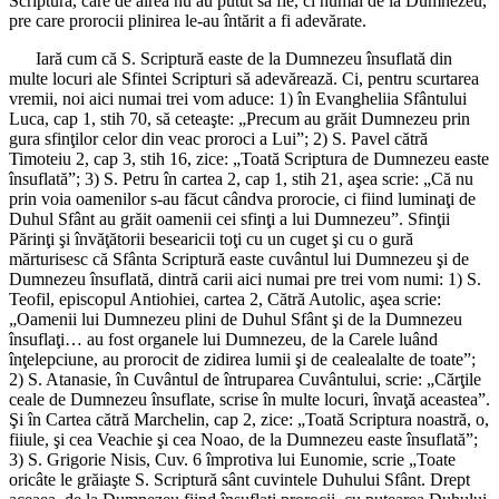
Scriptură, care de airea nu au putut să fie, ci numai de la Dumnezeu,
pre care prorocii plinirea le-au întărit a fi adevărate.
Iară cum că S. Scriptură easte de la Dumnezeu însuflată din
multe locuri ale Sfintei Scripturi să adevărează. Ci, pentru scurtarea
vremii, noi aici numai trei vom aduce: 1) în Evangheliia Sfântului
Luca, cap 1, stih 70, să ceteaşte: „Precum au grăit Dumnezeu prin
gura sfinţilor celor din veac proroci a Lui”; 2) S. Pavel cătră
Timoteiu 2, cap 3, stih 16, zice: „Toată Scriptura de Dumnezeu easte
însuflată”; 3) S. Petru în cartea 2, cap 1, stih 21, aşea scrie: „Că nu
prin voia oamenilor s-au făcut cândva prorocie, ci fiind luminaţi de
Duhul Sfânt au grăit oamenii cei sfinţi a lui Dumnezeu”. Sfinţii
Părinţi şi învăţătorii besearicii toţi cu un cuget şi cu o gură
mărturisesc că Sfânta Scriptură easte cuvântul lui Dumnezeu şi de
Dumnezeu însuflată, dintră carii aici numai pre trei vom numi: 1) S.
Teofil, episcopul Antiohiei, cartea 2, Cătră Autolic, aşea scrie:
„Oamenii lui Dumnezeu plini de Duhul Sfânt şi de la Dumnezeu
însuflaţi… au fost organele lui Dumnezeu, de la Carele luând
înţelepciune, au prorocit de zidirea lumii şi de cealealalte de toate”;
2) S. Atanasie, în Cuvântul de întruparea Cuvântului, scrie: „Cărţile
ceale de Dumnezeu însuflate, scrise în multe locuri, învaţă aceastea”.
Şi în Cartea cătră Marchelin, cap 2, zice: „Toată Scriptura noastră, o,
fiiule, şi cea Veachie şi cea Noao, de la Dumnezeu easte însuflată”;
3) S. Grigorie Nisis, Cuv. 6 împrotiva lui Eunomie, scrie „Toate
oricâte le grăiaşte S. Scriptură sânt cuvintele Duhului Sfânt. Drept