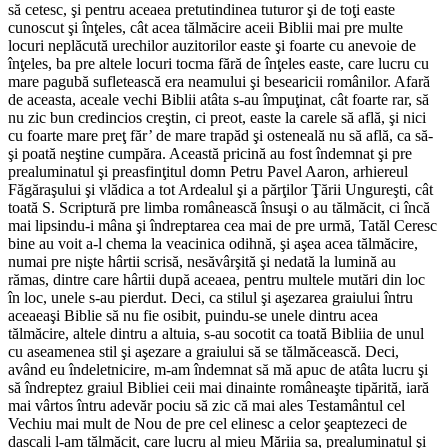
să cetesc, şi pentru aceaea pretutindinea tuturor şi de toţi easte
cunoscut şi înţeles, cât acea tălmăcire aceii Biblii mai pre multe
locuri neplăcută urechilor auzitorilor easte şi foarte cu anevoie de
înţeles, ba pre altele locuri tocma fără de înţeles easte, care lucru cu
mare pagubă sufletească era neamului şi besearicii românilor. Afară
de aceasta, aceale vechi Biblii atâta s-au împuţinat, cât foarte rar, să
nu zic bun credincios creştin, ci preot, easte la carele să află, şi nici
cu foarte mare preţ făr’ de mare trapăd şi osteneală nu să află, ca să-
şi poată neştine cumpăra. Această pricină au fost îndemnat şi pre
prealuminatul şi preasfinţitul domn Petru Pavel Aaron, arhiereul
Făgăraşului şi vlădica a tot Ardealul şi a părţilor Ţării Ungureşti, cât
toată S. Scriptură pre limba românească însuşi o au tălmăcit, ci încă
mai lipsindu-i mâna şi îndreptarea cea mai de pre urmă, Tatăl Ceresc
bine au voit a-l chema la veacinica odihnă, şi aşea acea tălmăcire,
numai pre nişte hârtii scrisă, nesăvârşită şi nedată la lumină au
rămas, dintre care hârtii după aceaea, pentru multele mutări din loc
în loc, unele s-au pierdut. Deci, ca stilul şi aşezarea graiului întru
aceaeaşi Biblie să nu fie osibit, puindu-se unele dintru acea
tălmăcire, altele dintru a altuia, s-au socotit ca toată Bibliia de unul
cu aseamenea stil şi aşezare a graiului să se tălmăcească. Deci,
având eu îndeletnicire, m-am îndemnat să mă apuc de atâta lucru şi
să îndreptez graiul Bibliei ceii mai dinainte româneaşte tipărită, iară
mai vârtos întru adevăr pociu să zic că mai ales Testamântul cel
Vechiu mai mult de Nou de pre cel elinesc a celor şeaptezeci de
dascali l-am tălmăcit, care lucru al mieu Măriia sa, prealuminatul şi