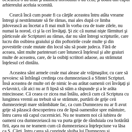
arhiereului aceluia scornită.
Cearcă încă cum poate fi ca cărţile aceastea întru atâta vreame
întregi şi nestrămutate să fie rămas, mai ales după ce limba
jidovească au încetat a fi mai mult în vorba cea de toate zilele, nu
numai la norod, ci şi la cei învăţaţi. Şi zic că numai nişte fărmituri şi
părticeale ale Scripturei au rămas, dar nu sânt întregi scripturile, care
lucru din osibirea graiului şi din poftoririle ceale multe şi din
povestirile ceale mutate din locul său să poate judeca. Fără de
aceaea, sânt multe parintesuri care întunecă înţelesul şi alte graiuri
multe de aceastea, care, de la osibiţi scriitori adaose, au strămutat
înţelesul cel dintâiu.
Aceastea sânt armele ceale mai alease ale vrăjmaşilor, cu care să
nevoiesc să înfrângă credinţa cea dumnezeiască a Sfintei Scripturi.
Însă aceastea de multe ori de nimic le-au arătat oamenii cei învăţaţi şi
evlavnici, cât aici nu ar fi lipsă să stăm a răspunde şi a le arăta
mincinoase. Că ceaea ce zicea mai întâiu, adecă cum că Scriptura cu
lungimea vremii au trebuit să se strămute, purtării de grije ceii
dumnezeieşti mare strâmbătate fac, ca cum Dumnezeu nu ar fi avut
grije să păzască descoperirea cea de lipsă oamenilor spre mântuire,
întru carea stă capul cucerniciei. Nu ne teamem noi că iubirea de
oameni cea dumnezeiască nu va purta grije de rânduiala cea hotărâtă
firii, aşea nu ne teamem cum că dumnezeiasca înţelepciune va lăsa
ca S. Cărţi, întru carea să cuprinde slujba lui Dumnezeu şi