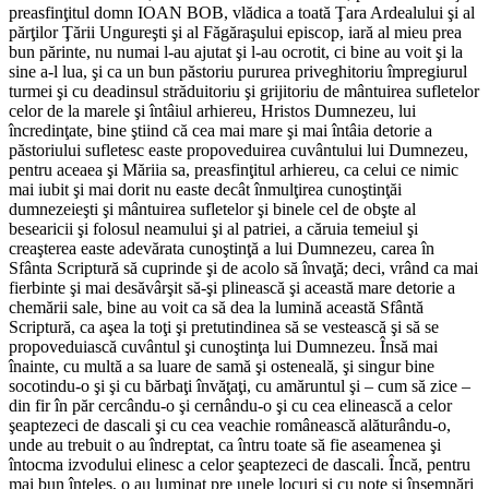
preasfinţitul domn IOAN BOB, vlădica a toată Ţara Ardealului şi al
părţilor Ţării Ungureşti şi al Făgăraşului episcop, iară al mieu prea
bun părinte, nu numai l-au ajutat şi l-au ocrotit, ci bine au voit şi la
sine a-l lua, şi ca un bun păstoriu pururea priveghitoriu împregiurul
turmei şi cu deadinsul străduitoriu şi grijitoriu de mântuirea sufletelor
celor de la marele şi întâiul arhiereu, Hristos Dumnezeu, lui
încredinţate, bine ştiind că cea mai mare şi mai întâia detorie a
păstoriului sufletesc easte propoveduirea cuvântului lui Dumnezeu,
pentru aceaea şi Măriia sa, preasfinţitul arhiereu, ca celui ce nimic
mai iubit şi mai dorit nu easte decât înmulţirea cunoştinţăi
dumnezeieşti şi mântuirea sufletelor şi binele cel de obşte al
besearicii şi folosul neamului şi al patriei, a căruia temeiul şi
creaşterea easte adevărata cunoştinţă a lui Dumnezeu, carea în
Sfânta Scriptură să cuprinde şi de acolo să învaţă; deci, vrând ca mai
fierbinte şi mai desăvârşit să-şi plinească şi această mare detorie a
chemării sale, bine au voit ca să dea la lumină această Sfântă
Scriptură, ca aşea la toţi şi pretutindinea să se vestească şi să se
propoveduiască cuvântul şi cunoştinţa lui Dumnezeu. Însă mai
înainte, cu multă a sa luare de samă şi osteneală, şi singur bine
socotindu-o şi şi cu bărbaţi învăţaţi, cu amăruntul şi – cum să zice –
din fir în păr cercându-o şi cernându-o şi cu cea elinească a celor
şeaptezeci de dascali şi cu cea veachie românească alăturându-o,
unde au trebuit o au îndreptat, ca întru toate să fie aseamenea şi
întocma izvodului elinesc a celor şeaptezeci de dascali. Încă, pentru
mai bun înţeles, o au luminat pre unele locuri şi cu note şi însemnări