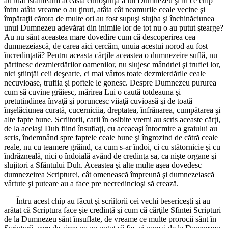
au luat israilteanii această cunoştinţă a lui Dumnezeu şi în ce chip
întru atâta vreame o au ţinut, atâta cât neamurile ceale vecine şi
împăraţii cărora de multe ori au fost supuşi slujba şi închinăciunea
unui Dumnezeu adevărat din inimile lor de tot nu o au putut ştearge?
Au nu sânt aceastea mare dovedire cum că descoperirea cea
dumnezeiască, de carea aici cercăm, unuia acestui norod au fost
încredinţată? Pentru aceasta cărţile aceastea o dumnezeire suflă, nu
părtinesc dezmierdărilor oamenilor, nu slujesc mândriei şi trufiei lor,
nici ştiinţăi ceii deşearte, ci mai vârtos toate dezmierdările ceale
necuvioase, trufiia şi poftele le gonesc. Despre Dumnezeu pururea
cum să cuvine grăiesc, mărirea Lui o caută totdeauna şi
pretutindinea învaţă şi poruncesc viiaţă cuvioasă şi de toată
înşelăciunea curată, cucerniciia, dreptatea, înfrânarea, cumpătarea şi
alte fapte bune. Scriitorii, carii în osibite vremi au scris aceaste cărţi,
de la acelaşi Duh fiind însuflaţi, cu aceaeaşi întocmire a graiului au
scris, îndemnând spre faptele ceale bune şi îngrozind de cătră ceale
reale, nu cu teamere grăind, ca cum s-ar îndoi, ci cu stătornicie şi cu
îndrăzneală, nici o îndoială având de credinţa sa, ca nişte organe şi
slujitori a Sfântului Duh. Aceastea şi alte multe aşea dovedesc
dumnezeirea Scripturei, cât omenească împreună şi dumnezeiască
vârtute şi puteare au a face pre necredincioşi să crează.
Întru acest chip au făcut şi scriitorii cei vechi besericeşti şi au
arătat că Scriptura face şie credinţă şi cum că cărţile Sfintei Scripturi
de la Dumnezeu sânt însuflate, de vreame ce multe prorocii sânt în