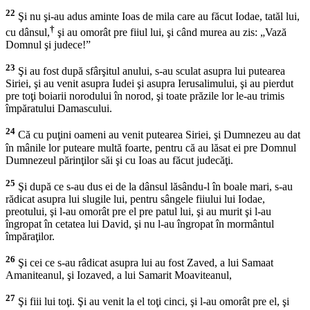
22
Şi nu şi-au adus aminte Ioas de mila care au făcut Iodae, tatăl lui,
†
cu dânsul,
şi au omorât pre fiiul lui, şi când murea au zis: „Vază
Domnul şi judece!”
23
Şi au fost după sfârşitul anului, s-au sculat asupra lui putearea
Siriei, şi au venit asupra Iudei şi asupra Ierusalimului, şi au pierdut
pre toţi boiarii norodului în norod, şi toate prăzile lor le-au trimis
împăratului Damascului.
24
Că cu puţini oameni au venit putearea Siriei, şi Dumnezeu au dat
în mânile lor puteare multă foarte, pentru că au lăsat ei pre Domnul
Dumnezeul părinţilor săi şi cu Ioas au făcut judecăţi.
25
Şi după ce s-au dus ei de la dânsul lăsându-l în boale mari, s-au
rădicat asupra lui slugile lui, pentru sângele fiiului lui Iodae,
preotului, şi l-au omorât pre el pre patul lui, şi au murit şi l-au
îngropat în cetatea lui David, şi nu l-au îngropat în mormântul
împăraţilor.
26
Şi cei ce s-au râdicat asupra lui au fost Zaved, a lui Samaat
Amaniteanul, şi Iozaved, a lui Samarit Moaviteanul,
27
Şi fiii lui toţi. Şi au venit la el toţi cinci, şi l-au omorât pre el, şi