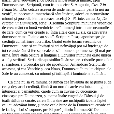
măcar de el adeverite şi cu peceate împărătească întărite, aşea
Dumnezeiasca Scriptură, cum frumos zice S. Augustin,
Cuv. 2 în
Psalm 90
: „Din cetatea aceaea de unde nemernicim, până la noi au
venit”, cu peceate dumnezeiască sânt întărite, adecă cu nenumărate
minuni şi prorocii. Pentru aceaea, acelaşi S. Părinte, cartea
12, De
cetatea lui Dumnezeu
, scrie: „Credinţa Scripturei minunată vrednicie
de crezemânt cu bună vrednicie are în lume şi întru toate neamurile
de care, cum că vor creade ei, întră altele care au zis, cu adevărată
dumnezeire mai înainte au spus”. Scriptura însaşi agoniseaşte şie
credinţă cu mărimea lucrurilor. Graiul easte tocma vreadnic de
Dumnezeu, care şi cei învăţaţi şi cei neînvăţaţi pot a-l înţeleage: de
tot ce easte rău să feresc, ceale ce sânt bune le poruncesc. Şi mai pre
urmă, întră atâta osibire şi înălţime a lucrurilor minunată easte unirea
a atâţa scriitori! Scrisorile apostolilor întăresc pre scrisorile prorocilor
şi aşijderea a prorocilor pre ale apostolilor. Amândoao Scripturile
aceastea, şi cea Veachie şi cea Noao, Dumnezeu în multe chipuri ale
Sale le-au cunoscut, cu minuni şi întâmplări luminate le-au întărit.
Că cine nu să va minuna că lumea cea învăluită de neştiinţă şi de
ceaţa deşeartei credinţă, fiindcă un norod carele era într-un unghiu
întunecat al pământului, carele cum să cuvine cu cucernicie
cinsteaşte pre Dumnezeu, şi tocma înalte cugetă de Dânsul şi de
toată rătăcirea curate, carele întru sine are închipuită icoana faptei
ceii cu adevărat bune, şi toate ceale bune de la Dumnezeu creade că
le ia, legii Lui să supune, pre El povăţuitoriu Îl urmează? De unde