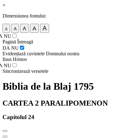
×
Dimensiunea fontului:
A
A
A
A
A
A
NU
Pagină Întreagă
DA
NU
Evidențiază cuvintele Domnului nostru
Iisus Hristos
A
NU
Sincronizează versetele
Biblia de la Blaj 1795
CARTEA 2 PARALIPOMENON
Capitolul 24