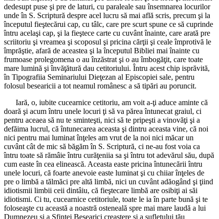
dedesupt puse şi pre de laturi, cu paraleale sau însemnarea locurilor
unde în S. Scriptură despre acel lucru să mai află scris, precum şi la
începutul fieştecărui cap, cu tâlc, care pre scurt spune ce să cuprinde
întru acelaşi cap, şi la fieştece carte cu cuvânt înainte, care arată pre
scriitoriu şi vreamea şi scoposul şi pricina cărţii şi ceale împrotivă le
împrăştie, afară de aceastea şi la începutul Bibliei mai înainte cu
frumoase prolegomena o au înzăstrat şi o au îmbogăţit, care toate
mare lumină şi învăţătură dau cetitoriului. Întru acest chip isprăvită,
în Tipografiia Seminariului Dieţezan al Episcopiei sale, pentru
folosul besearicii a tot neamul românesc a să tipări au poruncit.
Iară, o, iubite cucearnice cetitoriu, am voit a-ţi aduce aminte că
doară şi acum întru unele locuri ţi să va părea întunecat graiul, ci
pentru aceaea să nu te sminteşti, nici să te pripeşti a vinovăţi şi a
defăima lucrul, că întunecarea aceasta şi dintru aceasta vine, că noi
nici pentru mai luminat înţeles am vrut de la noi nici măcar un
cuvânt cât de mic să băgăm în S. Scriptură, ci ne-au fost voia ca
întru toate să rămâie întru curăţeniia sa şi întru tot adevărul său, după
cum easte în cea elinească. Aceasta easte pricina întunecării întru
unele locuri, că foarte anevoie easte luminat şi cu chiiar înţeles de
pre o limbă a tălmăci pre altă limbă, nici un cuvânt adăogând şi ţiind
idiotismii limbii ceii dintâiu, că fieştecare limbă are osibiţi ai săi
idiotismi. Ci tu, cucearnice cetitoriule, toate le ia în parte bună şi te
foloseaşte cu această a noastră osteneală spre mai mare laudă a lui
Dumnezeu şi a Sfintei Besearici creaştere şi a sufletului tău