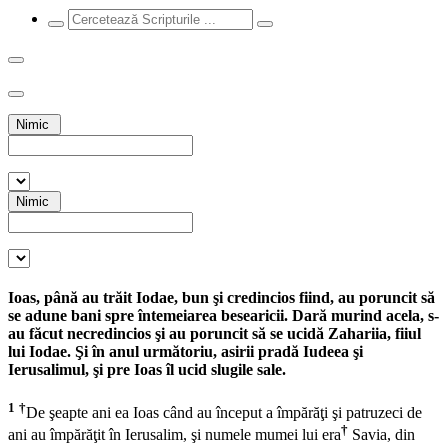
Nimic
Nimic
Ioas, până au trăit Iodae, bun şi credincios fiind, au poruncit să
se adune bani spre întemeiarea besearicii. Dară murind acela, s-
au făcut necredincios şi au poruncit să se ucidă Zahariia, fiiul
lui Iodae. Şi în anul următoriu, asirii pradă Iudeea şi
Ierusalimul, şi pre Ioas îl ucid slugile sale.
1
†
De şeapte ani ea Ioas când au început a împărăţi şi patruzeci de
†
ani au împărăţit în Ierusalim, şi numele mumei lui era
Savia, din