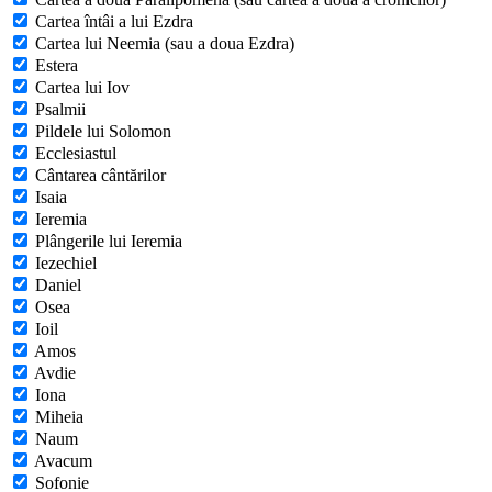
Cartea întâi a lui Ezdra
Cartea lui Neemia (sau a doua Ezdra)
Estera
Cartea lui Iov
Psalmii
Pildele lui Solomon
Ecclesiastul
Cântarea cântărilor
Isaia
Ieremia
Plângerile lui Ieremia
Iezechiel
Daniel
Osea
Ioil
Amos
Avdie
Iona
Miheia
Naum
Avacum
Sofonie