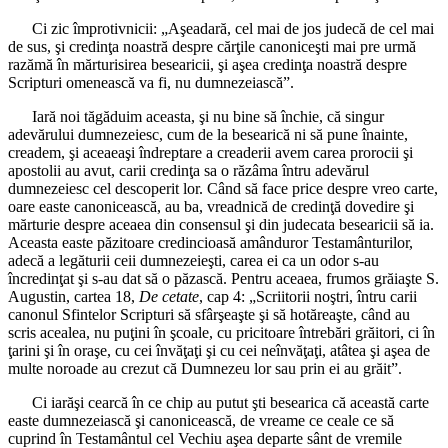
Ci zic împrotivnicii: „Aşeadară, cel mai de jos judecă de cel mai
de sus, şi credinţa noastră despre cărţile canoniceşti mai pre urmă
razămă în mărturisirea besearicii, şi aşea credinţa noastră despre
Scripturi omenească va fi, nu dumnezeiască”.
Iară noi tăgăduim aceasta, şi nu bine să închie, că singur
adevărului dumnezeiesc, cum de la besearică ni să pune înainte,
creadem, şi aceaeaşi îndreptare a creaderii avem carea prorocii şi
apostolii au avut, carii credinţa sa o răzâma întru adevărul
dumnezeiesc cel descoperit lor. Când să face price despre vreo carte,
oare easte canonicească, au ba, vreadnică de credinţă dovedire şi
mărturie despre aceaea din consensul şi din judecata besearicii să ia.
Aceasta easte păzitoare credincioasă amânduror Testamânturilor,
adecă a legăturii ceii dumnezeieşti, carea ei ca un odor s-au
încredinţat şi s-au dat să o păzască. Pentru aceaea, frumos grăiaşte S.
Augustin, cartea 18,
De cetate
, cap 4: „Scriitorii noştri, întru carii
canonul Sfintelor Scripturi să sfârşeaşte şi să hotăreaşte, când au
scris acealea, nu puţini în şcoale, cu pricitoare întrebări grăitori, ci în
ţarini şi în oraşe, cu cei învăţaţi şi cu cei neînvăţaţi, atâtea şi aşea de
multe noroade au crezut că Dumnezeu lor sau prin ei au grăit”.
Ci iarăşi cearcă în ce chip au putut şti besearica că această carte
easte dumnezeiască şi canonicească, de vreame ce ceale ce să
cuprind în Testamântul cel Vechiu aşea departe sânt de vremile