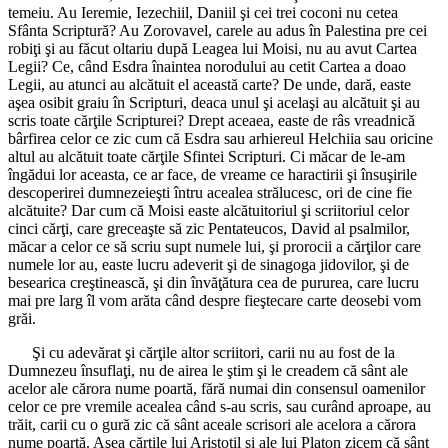
temeiu. Au Ieremie, Iezechiil, Daniil şi cei trei coconi nu cetea
Sfânta Scriptură? Au Zorovavel, carele au adus în Palestina pre cei
robiţi şi au făcut oltariu după Leagea lui Moisi, nu au avut Cartea
Legii? Ce, când Esdra înaintea norodului au cetit Cartea a doao
Legii, au atunci au alcătuit el această carte? De unde, dară, easte
aşea osibit graiu în Scripturi, deaca unul şi acelaşi au alcătuit şi au
scris toate cărţile Scripturei? Drept aceaea, easte de râs vreadnică
bârfirea celor ce zic cum că Esdra sau arhiereul Helchiia sau oricine
altul au alcătuit toate cărţile Sfintei Scripturi. Ci măcar de le-am
îngădui lor aceasta, ce ar face, de vreame ce haractirii şi însuşirile
descoperirei dumnezeieşti întru acealea strălucesc, ori de cine fie
alcătuite? Dar cum că Moisi easte alcătuitoriul şi scriitoriul celor
cinci cărţi, care greceaşte să zic Pentateucos, David al psalmilor,
măcar a celor ce să scriu supt numele lui, şi prorocii a cărţilor care
numele lor au, easte lucru adeverit şi de sinagoga jidovilor, şi de
besearica creştinească, şi din învăţătura cea de pururea, care lucru
mai pre larg îl vom arăta când despre fieştecare carte deosebi vom
grăi.
Şi cu adevărat şi cărţile altor scriitori, carii nu au fost de la
Dumnezeu însuflaţi, nu de airea le ştim şi le creadem că sânt ale
acelor ale cărora nume poartă, fără numai din consensul oamenilor
celor ce pre vremile acealea când s-au scris, sau curând aproape, au
trăit, carii cu o gură zic că sânt aceale scrisori ale acelora a cărora
nume poartă. Aşea cărţile lui Aristotil şi ale lui Platon zicem că sânt