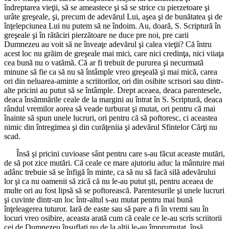
îndreptarea vieţii, să se ameastece şi să se strice cu pierzetoare şi
urâte greşeale, şi, precum de adevărul Lui, aşea şi de bunătatea şi de
înţelepciunea Lui nu putem să ne îndoim. Au, doară, S. Scriptură în
greşeale şi în rătăciri pierzătoare ne duce pre noi, pre carii
Dumnezeu au voit să ne înveaţe adevărul şi calea vieţii? Că întru
acest loc nu grăim de greşeale mai mici, care nici credinţa, nici viiaţa
cea bună nu o vatămă. Că ar fi trebuit de pururea şi necurmată
minune să fie ca să nu să întâmple vreo greşeală şi mai mică, carea
ori din neluarea-aminte a scriitorilor, ori din osibite scrisori sau dintr-
alte pricini au putut să se întâmple. Drept aceaea, deaca parentesele,
deaca însămnările ceale de la margini au întrat în S. Scriptură, deaca
rândul vremilor aorea să veade turburat şi mutat, ori pentru că mai
înainte să spun unele lucruri, ori pentru că să poftoresc, ci aceastea
nimic din întregimea şi din curăţeniia şi adevărul Sfintelor Cărţi nu
scad.
Însă şi pricini cuvioase sânt pentru care s-au făcut aceaste mutări,
de să pot zice mutări. Că ceale ce mare ajutoriu aduc la mântuire mai
adânc trebuie să se înfigă în minte, ca să nu să facă silă adevărului
lor şi ca nu oamenii să zică că nu le-au putut şti, pentru aceaea de
multe ori au fost lipsă să se poftorească. Parentesurile şi unele lucruri
şi cuvinte dintr-un loc într-altul s-au mutat pentru mai bună
înţeleagerea tuturor. Iară de easte sau să pare a fi în vremi sau în
locuri vreo osibire, aceasta arată cum că ceale ce le-au scris scriitorii
cei de Dumnezeu însuflaţi nu de la alţii le-au împrumutat, însă