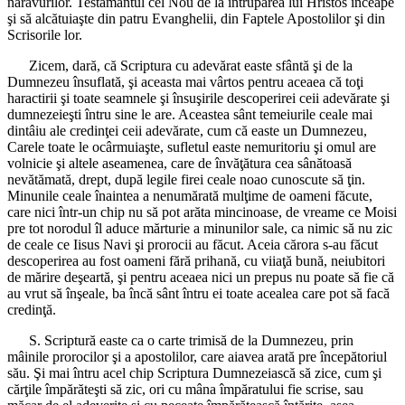
năravurilor. Testamântul cel Nou de la întruparea lui Hristos înceape
şi să alcătuiaşte din patru Evanghelii, din Faptele Apostolilor şi din
Scrisorile lor.
Zicem, dară, că Scriptura cu adevărat easte sfântă şi de la
Dumnezeu însuflată, şi aceasta mai vârtos pentru aceaea că toţi
haractirii şi toate seamnele şi însuşirile descoperirei ceii adevărate şi
dumnezeieşti întru sine le are. Aceastea sânt temeiurile ceale mai
dintâiu ale credinţei ceii adevărate, cum că easte un Dumnezeu,
Carele toate le ocârmuiaşte, sufletul easte nemuritoriu şi omul are
volnicie şi altele aseamenea, care de învăţătura cea sânătoasă
nevătămată, drept, după legile firei ceale noao cunoscute să ţin.
Minunile ceale înaintea a nenumărată mulţime de oameni făcute,
care nici într-un chip nu să pot arăta mincinoase, de vreame ce Moisi
pre tot norodul îl aduce mărturie a minunilor sale, ca nimic să nu zic
de ceale ce Iisus Navi şi prorocii au făcut. Aceia cărora s-au făcut
descoperirea au fost oameni fără prihană, cu viiaţă bună, neiubitori
de mărire deşeartă, şi pentru aceaea nici un prepus nu poate să fie că
au vrut să înşeale, ba încă sânt întru ei toate acealea care pot să facă
credinţă.
S. Scriptură easte ca o carte trimisă de la Dumnezeu, prin
mâinile prorocilor şi a apostolilor, care aiavea arată pre începătoriul
său. Şi mai întru acel chip Scriptura Dumnezeiască să zice, cum şi
cărţile împărăteşti să zic, ori cu mâna împăratului fie scrise, sau