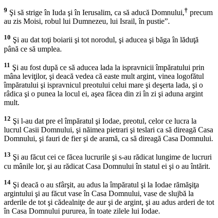
9
†
Şi să strige în Iuda şi în Ierusalim, ca să aducă Domnului,
precum
au zis Moisi, robul lui Dumnezeu, lui Israil, în pustie”.
10
Şi au dat toţi boiarii şi tot norodul, şi aducea şi băga în lăduţă
până ce să umplea.
11
Şi au fost după ce să aducea lada la ispravnicii împăratului prin
mâna leviţilor, şi deacă vedea că easte mult argint, vinea logofătul
împăratului şi ispravnicul preotului celui mare şi deşerta lada, şi o
râdica şi o punea la locul ei, aşea făcea din zi în zi şi aduna argint
mult.
12
Şi l-au dat pre el împăratul şi Iodae, preotul, celor ce lucra la
lucrul Casii Domnului, şi năimea pietrari şi teslari ca să direagă Casa
Domnului, şi fauri de fier şi de aramă, ca să direagă Casa Domnului.
13
Şi au făcut cei ce făcea lucrurile şi s-au rădicat lungime de lucruri
cu mânile lor, şi au rădicat Casa Domnului în statul ei şi o au întărit.
14
Şi deacă o au sfârşit, au adus la împăratul şi la Iodae rămăşiţa
argintului şi au făcut vase în Casa Domnului, vase de slujbă la
arderile de tot şi cădealniţe de aur şi de argint, şi au adus arderi de tot
în Casa Domnului pururea, în toate zilele lui Iodae.