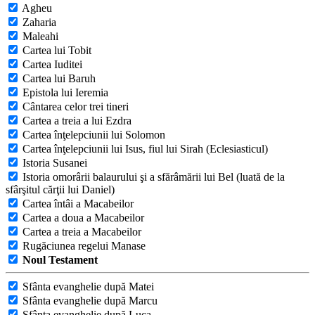
Agheu
Zaharia
Maleahi
Cartea lui Tobit
Cartea Iuditei
Cartea lui Baruh
Epistola lui Ieremia
Cântarea celor trei tineri
Cartea a treia a lui Ezdra
Cartea înţelepciunii lui Solomon
Cartea înţelepciunii lui Isus, fiul lui Sirah (Eclesiasticul)
Istoria Susanei
Istoria omorârii balaurului şi a sfărâmării lui Bel (luată de la
sfârşitul cărţii lui Daniel)
Cartea întâi a Macabeilor
Cartea a doua a Macabeilor
Cartea a treia a Macabeilor
Rugăciunea regelui Manase
Noul Testament
Sfânta evanghelie după Matei
Sfânta evanghelie după Marcu
Sfânta evanghelie după Luca