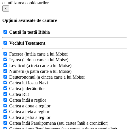
cu utilizarea cookie-urilor.
×
Opțiuni avansate de căutare
Caută în toată Biblia
Vechiul Testament
Facerea (întâia carte a lui Moise)
Ieşirea (a doua carte a lui Moise)
Leviticul (a treia carte a lui Moise)
Numerii (a patra carte a lui Moise)
Deuteronomul (a cincea carte a lui Moise)
Cartea lui Iosua Navi
Cartea judecătorilor
Cartea Rut
Cartea întâi a regilor
Cartea a doua a regilor
Cartea a treia a regilor
Cartea a patra a regilor
Cartea întâi Paralipomena (sau cartea întâi a cronicilor)
Cartea a doua Paralipomena (sau cartea a doua a cronicilor)