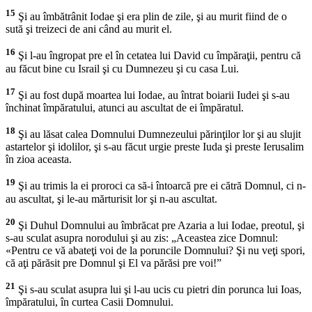
15
Şi au îmbătrânit Iodae şi era plin de zile, şi au murit fiind de o
sută şi treizeci de ani când au murit el.
16
Şi l-au îngropat pre el în cetatea lui David cu împăraţii, pentru că
au făcut bine cu Israil şi cu Dumnezeu şi cu casa Lui.
17
Şi au fost după moartea lui Iodae, au întrat boiarii Iudei şi s-au
închinat împăratului, atunci au ascultat de ei împăratul.
18
Şi au lăsat calea Domnului Dumnezeului părinţilor lor şi au slujit
astartelor şi idolilor, şi s-au făcut urgie preste Iuda şi preste Ierusalim
în zioa aceasta.
19
Şi au trimis la ei proroci ca să-i întoarcă pre ei cătră Domnul, ci n-
au ascultat, şi le-au mărturisit lor şi n-au ascultat.
20
Şi Duhul Domnului au îmbrăcat pre Azaria a lui Iodae, preotul, şi
s-au sculat asupra norodului şi au zis: „Aceastea zice Domnul:
«Pentru ce vă abateţi voi de la poruncile Domnului? Şi nu veţi spori,
că aţi părăsit pre Domnul şi El va părăsi pre voi!”
21
Şi s-au sculat asupra lui şi l-au ucis cu pietri din porunca lui Ioas,
împăratului, în curtea Casii Domnului.