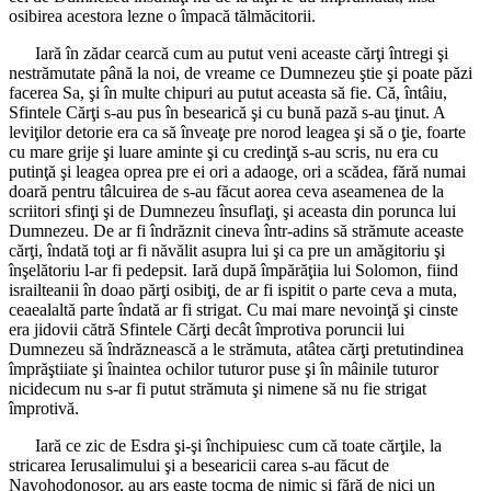
osibirea acestora lezne o împacă tălmăcitorii.
Iară în zădar cearcă cum au putut veni aceaste cărţi întregi şi
nestrămutate până la noi, de vreame ce Dumnezeu ştie şi poate păzi
facerea Sa, şi în multe chipuri au putut aceasta să fie. Că, întâiu,
Sfintele Cărţi s-au pus în besearică şi cu bună pază s-au ţinut. A
leviţilor detorie era ca să înveaţe pre norod leagea şi să o ţie, foarte
cu mare grije şi luare aminte şi cu credinţă s-au scris, nu era cu
putinţă şi leagea oprea pre ei ori a adaoge, ori a scădea, fără numai
doară pentru tâlcuirea de s-au făcut aorea ceva aseamenea de la
scriitori sfinţi şi de Dumnezeu însuflaţi, şi aceasta din porunca lui
Dumnezeu. De ar fi îndrăznit cineva într-adins să strămute aceaste
cărţi, îndată toţi ar fi năvălit asupra lui şi ca pre un amăgitoriu şi
înşelătoriu l-ar fi pedepsit. Iară după împărăţiia lui Solomon, fiind
israilteanii în doao părţi osibiţi, de ar fi ispitit o parte ceva a muta,
ceaealaltă parte îndată ar fi strigat. Cu mai mare nevoinţă şi cinste
era jidovii cătră Sfintele Cărţi decât împrotiva poruncii lui
Dumnezeu să îndrăznească a le strămuta, atâtea cărţi pretutindinea
împrăştiiate şi înaintea ochilor tuturor puse şi în mâinile tuturor
nicidecum nu s-ar fi putut strămuta şi nimene să nu fie strigat
împrotivă.
Iară ce zic de Esdra şi-şi închipuiesc cum că toate cărţile, la
stricarea Ierusalimului şi a besearicii carea s-au făcut de
Navohodonosor, au ars easte tocma de nimic şi fără de nici un