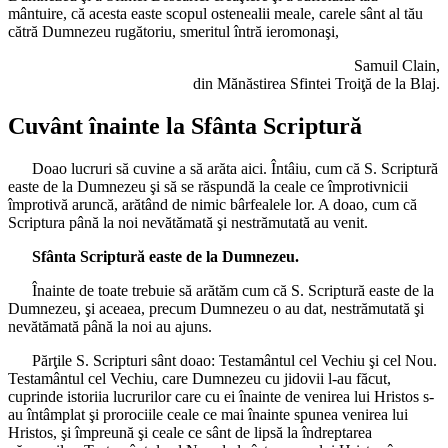
mântuire, că acesta easte scopul ostenealii meale, carele sânt al tău
cătră Dumnezeu rugătoriu, smeritul întră ieromonaşi,
Samuil Clain,
din Mănăstirea Sfintei Troiţă de la Blaj.
Cuvânt înainte la Sfânta Scriptură
Doao lucruri să cuvine a să arăta aici. Întâiu, cum că S. Scriptură
easte de la Dumnezeu şi să se răspundă la ceale ce împrotivnicii
împrotivă aruncă, arătând de nimic bârfealele lor. A doao, cum că
Scriptura până la noi nevătămată şi nestrămutată au venit.
Sfânta Scriptură easte de la Dumnezeu.
Înainte de toate trebuie să arătăm cum că S. Scriptură easte de la
Dumnezeu, şi aceaea, precum Dumnezeu o au dat, nestrămutată şi
nevătămată până la noi au ajuns.
Părţile S. Scripturi sânt doao: Testamântul cel Vechiu şi cel Nou.
Testamântul cel Vechiu, care Dumnezeu cu jidovii l-au făcut,
cuprinde istoriia lucrurilor care cu ei înainte de venirea lui Hristos s-
au întâmplat şi prorociile ceale ce mai înainte spunea venirea lui
Hristos, şi împreună şi ceale ce sânt de lipsă la îndreptarea