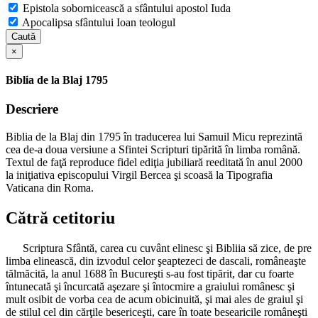
Epistola sobornicească a sfântului apostol Iuda
Apocalipsa sfântului Ioan teologul
Caută
×
Biblia de la Blaj 1795
Descriere
Biblia de la Blaj din 1795 în traducerea lui Samuil Micu reprezintă
cea de-a doua versiune a Sfintei Scripturi tipărită în limba română.
Textul de faţă reproduce fidel ediţia jubiliară reeditată în anul 2000
la iniţiativa episcopului Virgil Bercea şi scoasă la Tipografia
Vaticana din Roma.
Cătră cetitoriu
Scriptura Sfântă, carea cu cuvânt elinesc şi Bibliia să zice, de pre
limba elinească, din izvodul celor şeaptezeci de dascali, româneaşte
tălmăcită, la anul 1688 în Bucureşti s-au fost tipărit, dar cu foarte
întunecată şi încurcată aşezare şi întocmire a graiului românesc şi
mult osibit de vorba cea de acum obicinuită, şi mai ales de graiul şi
de stilul cel din cărţile besericeşti, care în toate besearicile româneşti