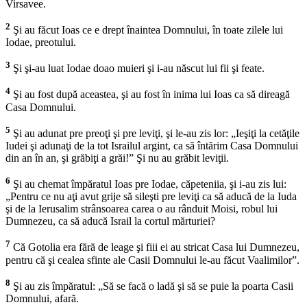
Virsavee.
2
Şi au făcut Ioas ce e drept înaintea Domnului, în toate zilele lui
Iodae, preotului.
3
Şi şi-au luat Iodae doao muieri şi i-au născut lui fii şi feate.
4
Şi au fost după aceastea, şi au fost în inima lui Ioas ca să direagă
Casa Domnului.
5
Şi au adunat pre preoţi şi pre leviţi, şi le-au zis lor: „Ieşiţi la cetăţile
Iudei şi adunaţi de la tot Israilul argint, ca să întărim Casa Domnului
din an în an, şi grăbiţi a grăi!” Şi nu au grăbit leviţii.
6
Şi au chemat împăratul Ioas pre Iodae, căpeteniia, şi i-au zis lui:
„Pentru ce nu aţi avut grije să sileşti pre leviţi ca să aducă de la Iuda
şi de la Ierusalim strânsoarea carea o au rânduit Moisi, robul lui
Dumnezeu, ca să aducă Israil la cortul mărturiei?
7
Că Gotolia era fără de leage şi fiii ei au stricat Casa lui Dumnezeu,
pentru că şi cealea sfinte ale Casii Domnului le-au făcut Vaalimilor”.
8
Şi au zis împăratul: „Să se facă o ladă şi să se puie la poarta Casii
Domnului, afară.