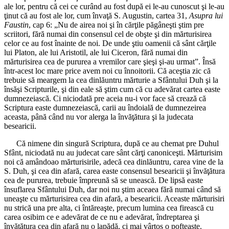
ale lor, pentru că cei ce curând au fost după ei le-au cunoscut şi le-au
ţinut că au fost ale lor, cum învaţă S. Augustin, cartea 31,
Asupra lui
Faustin
, cap 6: „Nu de airea noi şi în cărţile păgâneşti ştim pre
scriitori, fără numai din consensul cel de obşte şi din mărturisirea
celor ce au fost înainte de noi. De unde ştiu oamenii că sânt cărţile
lui Platon, ale lui Aristotil, ale lui Ciceron, fără numai din
mărturisirea cea de pururea a vremilor care şieşi şi-au urmat”. Însă
într-acest loc mare price avem noi cu înnoitorii. Că aceştia zic că
trebuie să meargem la cea dinlăuntru mărturie a Sfântului Duh şi la
însăşi Scripturile, şi din eale să ştim cum că cu adevărat cartea easte
dumnezeiască. Ci niciodată pre aceia nu-i vor face să crează că
Scriptura easte dumnezeiască, carii au îndoială de dumnezeirea
aceasta, până când nu vor alerga la învăţătura şi la judecata
besearicii.
Că nimene din singură Scriptura, după ce au chemat pre Duhul
Sfânt, niciodată nu au judecat care sânt cărţi canoniceşti. Mărturisim
noi că amândoao mărturisirile, adecă cea dinlăuntru, carea vine de la
S. Duh, şi cea din afară, carea easte consensul besearicii şi învăţătura
cea de pururea, trebuie împreună să se unească. De lipsă easte
însuflarea Sfântului Duh, dar noi nu ştim aceaea fără numai când să
uneaşte cu mărturisirea cea din afară, a besearicii. Aceaste mărturisiri
nu strică una pre alta, ci întăreaşte, precum lumina cea firească cu
carea osibim ce e adevărat de ce nu e adevărat, îndreptarea şi
învăţătura cea din afară nu o lapădă, ci mai vârtos o pofteaşte.