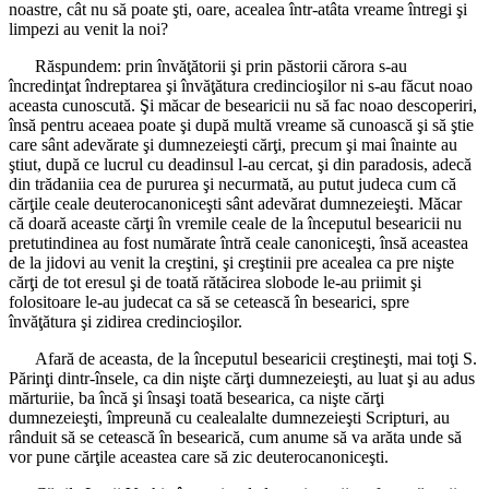
noastre, cât nu să poate şti, oare, acealea într-atâta vreame întregi şi
limpezi au venit la noi?
Răspundem: prin învăţătorii şi prin păstorii cărora s-au
încredinţat îndreptarea şi învăţătura credincioşilor ni s-au făcut noao
aceasta cunoscută. Şi măcar de besearicii nu să fac noao descoperiri,
însă pentru aceaea poate şi după multă vreame să cunoască şi să ştie
care sânt adevărate şi dumnezeieşti cărţi, precum şi mai înainte au
ştiut, după ce lucrul cu deadinsul l-au cercat, şi din paradosis, adecă
din trădaniia cea de pururea şi necurmată, au putut judeca cum că
cărţile ceale deuterocanoniceşti sânt adevărat dumnezeieşti. Măcar
că doară aceaste cărţi în vremile ceale de la începutul besearicii nu
pretutindinea au fost numărate întră ceale canoniceşti, însă aceastea
de la jidovi au venit la creştini, şi creştinii pre acealea ca pre nişte
cărţi de tot eresul şi de toată rătăcirea slobode le-au priimit şi
folositoare le-au judecat ca să se cetească în besearici, spre
învăţătura şi zidirea credincioşilor.
Afară de aceasta, de la începutul besearicii creştineşti, mai toţi S.
Părinţi dintr-însele, ca din nişte cărţi dumnezeieşti, au luat şi au adus
mărturiie, ba încă şi însaşi toată besearica, ca nişte cărţi
dumnezeieşti, împreună cu cealealalte dumnezeieşti Scripturi, au
rânduit să se cetească în besearică, cum anume să va arăta unde să
vor pune cărţile aceastea care să zic deuterocanoniceşti.