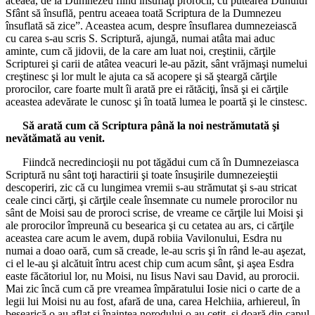
aceaea, de la Dumnezeu fiind însuflaţi prorocii, cu putearea Duhului
Sfânt să însuflă, pentru aceaea toată Scriptura de la Dumnezeu
însuflată să zice”. Aceastea acum, despre însuflarea dumnezeiască
cu carea s-au scris S. Scriptură, ajungă, numai atâta mai aduc
aminte, cum că jidovii, de la care am luat noi, creştinii, cărţile
Scripturei şi carii de atâtea veacuri le-au păzit, sânt vrăjmaşi numelui
creştinesc şi lor mult le ajuta ca să acopere şi să şteargă cărţile
prorocilor, care foarte mult îi arată pre ei rătăciţi, însă şi ei cărţile
aceastea adevărate le cunosc şi în toată lumea le poartă şi le cinstesc.
Să arată cum că Scriptura până la noi nestrămutată şi
nevătămată au venit.
Fiindcă necredincioşii nu pot tăgădui cum că în Dumnezeiasca
Scriptură nu sânt toţi haractirii şi toate însuşirile dumnezeieştii
descoperiri, zic că cu lungimea vremii s-au strămutat şi s-au stricat
ceale cinci cărţi, şi cărţile ceale însemnate cu numele prorocilor nu
sânt de Moisi sau de proroci scrise, de vreame ce cărţile lui Moisi şi
ale prorocilor împreună cu besearica şi cu cetatea au ars, ci cărţile
aceastea care acum le avem, după robiia Vavilonului, Esdra nu
numai a doao oară, cum să creade, le-au scris şi în rând le-au aşezat,
ci el le-au şi alcătuit întru acest chip cum acum sânt, şi aşea Esdra
easte făcătoriul lor, nu Moisi, nu Iisus Navi sau David, au prorocii.
Mai zic încă cum că pre vreamea împăratului Iosie nici o carte de a
legii lui Moisi nu au fost, afară de una, carea Helchiia, arhiereul, în
besearică o au aflat şi înaintea norodului o au cetit, şi doară din capul