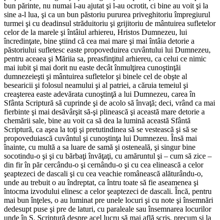
bun părinte, nu numai l-au ajutat şi l-au ocrotit, ci bine au voit şi la
sine a-l lua, şi ca un bun păstoriu pururea priveghitoriu împregiurul
turmei şi cu deadinsul străduitoriu şi grijitoriu de mântuirea sufletelor
celor de la marele şi întâiul arhiereu, Hristos Dumnezeu, lui
încredinţate, bine ştiind că cea mai mare şi mai întâia detorie a
păstoriului sufletesc easte propoveduirea cuvântului lui Dumnezeu,
pentru aceaea şi Măriia sa, preasfinţitul arhiereu, ca celui ce nimic
mai iubit şi mai dorit nu easte decât înmulţirea cunoştinţăi
dumnezeieşti şi mântuirea sufletelor şi binele cel de obşte al
besearicii şi folosul neamului şi al patriei, a căruia temeiul şi
creaşterea easte adevărata cunoştinţă a lui Dumnezeu, carea în
Sfânta Scriptură să cuprinde şi de acolo să învaţă; deci, vrând ca mai
fierbinte şi mai desăvârşit să-şi plinească şi această mare detorie a
chemării sale, bine au voit ca să dea la lumină această Sfântă
Scriptură, ca aşea la toţi şi pretutindinea să se vestească şi să se
propoveduiască cuvântul şi cunoştinţa lui Dumnezeu. Însă mai
înainte, cu multă a sa luare de samă şi osteneală, şi singur bine
socotindu-o şi şi cu bărbaţi învăţaţi, cu amăruntul şi – cum să zice –
din fir în păr cercându-o şi cernându-o şi cu cea elinească a celor
şeaptezeci de dascali şi cu cea veachie românească alăturându-o,
unde au trebuit o au îndreptat, ca întru toate să fie aseamenea şi
întocma izvodului elinesc a celor şeaptezeci de dascali. Încă, pentru
mai bun înţeles, o au luminat pre unele locuri şi cu note şi însemnări
dedesupt puse şi pre de laturi, cu paraleale sau însemnarea locurilor
unde în S. Scriptură despre acel lucru să mai află scris, precum şi la