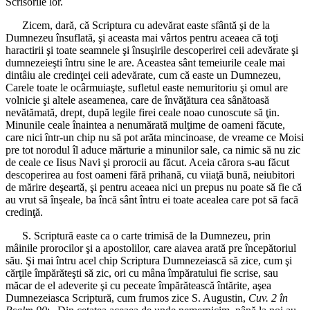
Scrisorile lor.
Zicem, dară, că Scriptura cu adevărat easte sfântă şi de la
Dumnezeu însuflată, şi aceasta mai vârtos pentru aceaea că toţi
haractirii şi toate seamnele şi însuşirile descoperirei ceii adevărate şi
dumnezeieşti întru sine le are. Aceastea sânt temeiurile ceale mai
dintâiu ale credinţei ceii adevărate, cum că easte un Dumnezeu,
Carele toate le ocârmuiaşte, sufletul easte nemuritoriu şi omul are
volnicie şi altele aseamenea, care de învăţătura cea sânătoasă
nevătămată, drept, după legile firei ceale noao cunoscute să ţin.
Minunile ceale înaintea a nenumărată mulţime de oameni făcute,
care nici într-un chip nu să pot arăta mincinoase, de vreame ce Moisi
pre tot norodul îl aduce mărturie a minunilor sale, ca nimic să nu zic
de ceale ce Iisus Navi şi prorocii au făcut. Aceia cărora s-au făcut
descoperirea au fost oameni fără prihană, cu viiaţă bună, neiubitori
de mărire deşeartă, şi pentru aceaea nici un prepus nu poate să fie că
au vrut să înşeale, ba încă sânt întru ei toate acealea care pot să facă
credinţă.
S. Scriptură easte ca o carte trimisă de la Dumnezeu, prin
mâinile prorocilor şi a apostolilor, care aiavea arată pre începătoriul
său. Şi mai întru acel chip Scriptura Dumnezeiască să zice, cum şi
cărţile împărăteşti să zic, ori cu mâna împăratului fie scrise, sau
măcar de el adeverite şi cu peceate împărătească întărite, aşea
Dumnezeiasca Scriptură, cum frumos zice S. Augustin,
Cuv. 2 în