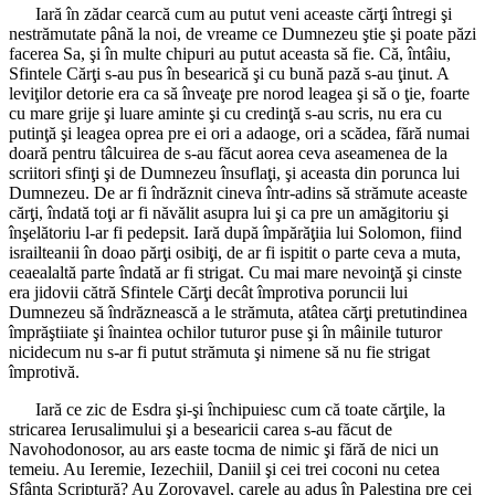
Iară în zădar cearcă cum au putut veni aceaste cărţi întregi şi
nestrămutate până la noi, de vreame ce Dumnezeu ştie şi poate păzi
facerea Sa, şi în multe chipuri au putut aceasta să fie. Că, întâiu,
Sfintele Cărţi s-au pus în besearică şi cu bună pază s-au ţinut. A
leviţilor detorie era ca să înveaţe pre norod leagea şi să o ţie, foarte
cu mare grije şi luare aminte şi cu credinţă s-au scris, nu era cu
putinţă şi leagea oprea pre ei ori a adaoge, ori a scădea, fără numai
doară pentru tâlcuirea de s-au făcut aorea ceva aseamenea de la
scriitori sfinţi şi de Dumnezeu însuflaţi, şi aceasta din porunca lui
Dumnezeu. De ar fi îndrăznit cineva într-adins să strămute aceaste
cărţi, îndată toţi ar fi năvălit asupra lui şi ca pre un amăgitoriu şi
înşelătoriu l-ar fi pedepsit. Iară după împărăţiia lui Solomon, fiind
israilteanii în doao părţi osibiţi, de ar fi ispitit o parte ceva a muta,
ceaealaltă parte îndată ar fi strigat. Cu mai mare nevoinţă şi cinste
era jidovii cătră Sfintele Cărţi decât împrotiva poruncii lui
Dumnezeu să îndrăznească a le strămuta, atâtea cărţi pretutindinea
împrăştiiate şi înaintea ochilor tuturor puse şi în mâinile tuturor
nicidecum nu s-ar fi putut strămuta şi nimene să nu fie strigat
împrotivă.
Iară ce zic de Esdra şi-şi închipuiesc cum că toate cărţile, la
stricarea Ierusalimului şi a besearicii carea s-au făcut de
Navohodonosor, au ars easte tocma de nimic şi fără de nici un
temeiu. Au Ieremie, Iezechiil, Daniil şi cei trei coconi nu cetea
Sfânta Scriptură? Au Zorovavel, carele au adus în Palestina pre cei