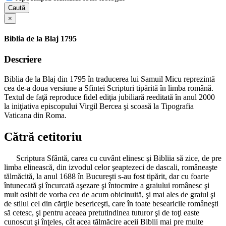
Caută
×
Biblia de la Blaj 1795
Descriere
Biblia de la Blaj din 1795 în traducerea lui Samuil Micu reprezintă
cea de-a doua versiune a Sfintei Scripturi tipărită în limba română.
Textul de faţă reproduce fidel ediţia jubiliară reeditată în anul 2000
la iniţiativa episcopului Virgil Bercea şi scoasă la Tipografia
Vaticana din Roma.
Cătră cetitoriu
Scriptura Sfântă, carea cu cuvânt elinesc şi Bibliia să zice, de pre
limba elinească, din izvodul celor şeaptezeci de dascali, româneaşte
tălmăcită, la anul 1688 în Bucureşti s-au fost tipărit, dar cu foarte
întunecată şi încurcată aşezare şi întocmire a graiului românesc şi
mult osibit de vorba cea de acum obicinuită, şi mai ales de graiul şi
de stilul cel din cărţile besericeşti, care în toate besearicile româneşti
să cetesc, şi pentru aceaea pretutindinea tuturor şi de toţi easte
cunoscut şi înţeles, cât acea tălmăcire aceii Biblii mai pre multe