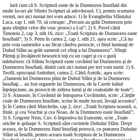
Iară cum că S. Scriptură easte de la Dumnezeu însuflată din
multe locuri ale Sfintei Scripturi să adevărează. Ci, pentru scurtarea
vremii, noi aici numai trei vom aduce: 1) în Evangheliia Sfântului
Luca, cap 1, stih 70, să ceteaşte: „Precum au grăit Dumnezeu prin
gura sfinţilor celor din veac proroci a Lui”; 2) S. Pavel cătră
Timoteiu 2, cap 3, stih 16, zice: „Toată Scriptura de Dumnezeu easte
însuflată”; 3) S. Petru în cartea 2, cap 1, stih 21, aşea scrie: „Că nu
prin voia oamenilor s-au făcut cândva prorocie, ci fiind luminaţi de
Duhul Sfânt au grăit oamenii cei sfinţi a lui Dumnezeu”. Sfinţii
Părinţi şi învăţătorii besearicii toţi cu un cuget şi cu o gură
mărturisesc că Sfânta Scriptură easte cuvântul lui Dumnezeu şi de
Dumnezeu însuflată, dintră carii aici numai pre trei vom numi: 1) S.
Teofil, episcopul Antiohiei, cartea 2, Cătră Autolic, aşea scrie:
„Oamenii lui Dumnezeu plini de Duhul Sfânt şi de la Dumnezeu
însuflaţi… au fost organele lui Dumnezeu, de la Carele luând
înţelepciune, au prorocit de zidirea lumii şi de cealealalte de toate”;
2) S. Atanasie, în Cuvântul de întruparea Cuvântului, scrie: „Cărţile
ceale de Dumnezeu însuflate, scrise în multe locuri, învaţă aceastea”.
Şi în Cartea cătră Marchelin, cap 2, zice: „Toată Scriptura noastră, o,
fiiule, şi cea Veachie şi cea Noao, de la Dumnezeu easte însuflată”;
3) S. Grigorie Nisis, Cuv. 6 împrotiva lui Eunomie, scrie „Toate
oricâte le grăiaşte S. Scriptură sânt cuvintele Duhului Sfânt. Drept
aceaea, de la Dumnezeu fiind însuflaţi prorocii, cu putearea Duhului
Sfânt să însuflă, pentru aceaea toată Scriptura de la Dumnezeu