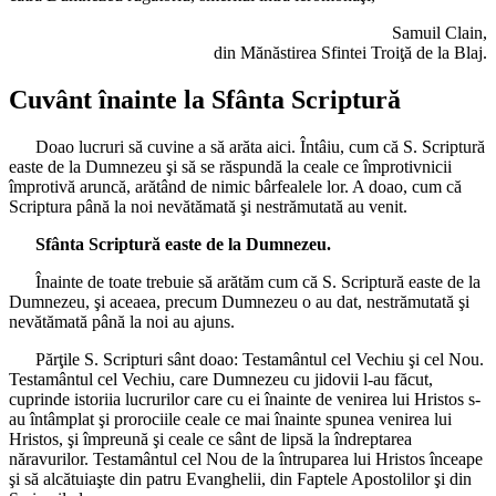
Samuil Clain,
din Mănăstirea Sfintei Troiţă de la Blaj.
Cuvânt înainte la Sfânta Scriptură
Doao lucruri să cuvine a să arăta aici. Întâiu, cum că S. Scriptură
easte de la Dumnezeu şi să se răspundă la ceale ce împrotivnicii
împrotivă aruncă, arătând de nimic bârfealele lor. A doao, cum că
Scriptura până la noi nevătămată şi nestrămutată au venit.
Sfânta Scriptură easte de la Dumnezeu.
Înainte de toate trebuie să arătăm cum că S. Scriptură easte de la
Dumnezeu, şi aceaea, precum Dumnezeu o au dat, nestrămutată şi
nevătămată până la noi au ajuns.
Părţile S. Scripturi sânt doao: Testamântul cel Vechiu şi cel Nou.
Testamântul cel Vechiu, care Dumnezeu cu jidovii l-au făcut,
cuprinde istoriia lucrurilor care cu ei înainte de venirea lui Hristos s-
au întâmplat şi prorociile ceale ce mai înainte spunea venirea lui
Hristos, şi împreună şi ceale ce sânt de lipsă la îndreptarea
năravurilor. Testamântul cel Nou de la întruparea lui Hristos înceape
şi să alcătuiaşte din patru Evanghelii, din Faptele Apostolilor şi din