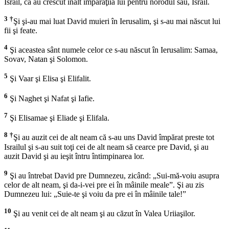
Israil, că au crescut înalt împărăţiia lui pentru norodul său, Israil.
3
†
Şi şi-au mai luat David muieri în Ierusalim, şi s-au mai născut lui
fii şi feate.
4
Şi aceastea sânt numele celor ce s-au născut în Ierusalim: Samaa,
Sovav, Natan şi Solomon.
5
Şi Vaar şi Elisa şi Elifalit.
6
Şi Naghet şi Nafat şi Iafie.
7
Şi Elisamae şi Eliade şi Elifala.
8
†
Şi au auzit cei de alt neam că s-au uns David împărat preste tot
Israilul şi s-au suit toţi cei de alt neam să cearce pre David, şi au
auzit David şi au ieşit întru întimpinarea lor.
9
Şi au întrebat David pre Dumnezeu, zicând: „Sui-mă-voiu asupra
celor de alt neam, şi da-i-vei pre ei în mâinile meale”. Şi au zis
Dumnezeu lui: „Suie-te şi voiu da pre ei în mâinile tale!”
10
Şi au venit cei de alt neam şi au căzut în Valea Uriiaşilor.