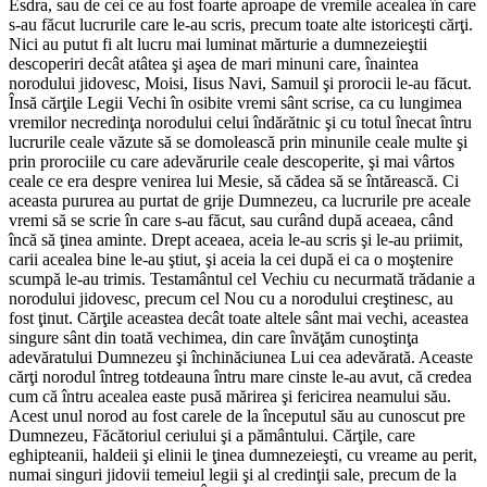
Esdra, sau de cei ce au fost foarte aproape de vremile acealea în care
s-au făcut lucrurile care le-au scris, precum toate alte istoriceşti cărţi.
Nici au putut fi alt lucru mai luminat mărturie a dumnezeieştii
descoperiri decât atâtea şi aşea de mari minuni care, înaintea
norodului jidovesc, Moisi, Iisus Navi, Samuil şi prorocii le-au făcut.
Însă cărţile Legii Vechi în osibite vremi sânt scrise, ca cu lungimea
vremilor necredinţa norodului celui îndărătnic şi cu totul înecat întru
lucrurile ceale văzute să se domolească prin minunile ceale multe şi
prin prorociile cu care adevărurile ceale descoperite, şi mai vârtos
ceale ce era despre venirea lui Mesie, să cădea să se întărească. Ci
aceasta pururea au purtat de grije Dumnezeu, ca lucrurile pre aceale
vremi să se scrie în care s-au făcut, sau curând după aceaea, când
încă să ţinea aminte. Drept aceaea, aceia le-au scris şi le-au priimit,
carii acealea bine le-au ştiut, şi aceia la cei după ei ca o moştenire
scumpă le-au trimis. Testamântul cel Vechiu cu necurmată trădanie a
norodului jidovesc, precum cel Nou cu a norodului creştinesc, au
fost ţinut. Cărţile aceastea decât toate altele sânt mai vechi, aceastea
singure sânt din toată vechimea, din care învăţăm cunoştinţa
adevăratului Dumnezeu şi închinăciunea Lui cea adevărată. Aceaste
cărţi norodul întreg totdeauna întru mare cinste le-au avut, că credea
cum că întru acealea easte pusă mărirea şi fericirea neamului său.
Acest unul norod au fost carele de la începutul său au cunoscut pre
Dumnezeu, Făcătoriul ceriului şi a pământului. Cărţile, care
eghipteanii, haldeii şi elinii le ţinea dumnezeieşti, cu vreame au perit,
numai singuri jidovii temeiul legii şi al credinţii sale, precum de la