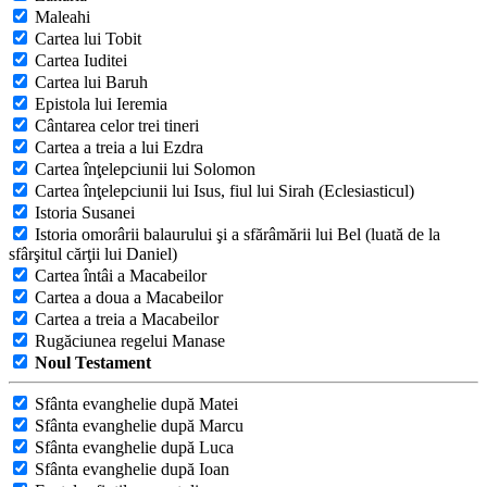
Maleahi
Cartea lui Tobit
Cartea Iuditei
Cartea lui Baruh
Epistola lui Ieremia
Cântarea celor trei tineri
Cartea a treia a lui Ezdra
Cartea înţelepciunii lui Solomon
Cartea înţelepciunii lui Isus, fiul lui Sirah (Eclesiasticul)
Istoria Susanei
Istoria omorârii balaurului şi a sfărâmării lui Bel (luată de la
sfârşitul cărţii lui Daniel)
Cartea întâi a Macabeilor
Cartea a doua a Macabeilor
Cartea a treia a Macabeilor
Rugăciunea regelui Manase
Noul Testament
Sfânta evanghelie după Matei
Sfânta evanghelie după Marcu
Sfânta evanghelie după Luca
Sfânta evanghelie după Ioan