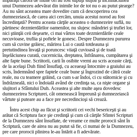
împăraţii cărora de multe ori au fost supuşi slujba şi închinăciunea
unui Dumnezeu adevărat din inimile lor de tot nu o au putut ştearge?
Au nu sânt aceastea mare dovedire cum că descoperirea cea
dumnezeiască, de carea aici cercăm, unuia acestui norod au fost
încredinţată? Pentru aceasta cărţile aceastea o dumnezeire suflă, nu
părtinesc dezmierdărilor oamenilor, nu slujesc mândriei şi trufiei lor,
nici ştiinţăi ceii deşearte, ci mai vârtos toate dezmierdările ceale
necuvioase, trufiia şi poftele le gonesc. Despre Dumnezeu pururea
cum să cuvine grăiesc, mărirea Lui o caută totdeauna şi
pretutindinea învaţă şi poruncesc viiaţă cuvioasă şi de toată
înşelăciunea curată, cucerniciia, dreptatea, înfrânarea, cumpătarea şi
alte fapte bune. Scriitorii, carii în osibite vremi au scris aceaste cărţi,
de la acelaşi Duh fiind însuflaţi, cu aceaeaşi întocmire a graiului au
scris, îndemnând spre faptele ceale bune şi îngrozind de cătră ceale
reale, nu cu teamere grăind, ca cum s-ar îndoi, ci cu stătornicie şi cu
îndrăzneală, nici o îndoială având de credinţa sa, ca nişte organe şi
slujitori a Sfântului Duh. Aceastea şi alte multe aşea dovedesc
dumnezeirea Scripturei, cât omenească împreună şi dumnezeiască
vârtute şi puteare au a face pre necredincioşi să crează.
Întru acest chip au făcut şi scriitorii cei vechi besericeşti şi au
arătat că Scriptura face şie credinţă şi cum că cărţile Sfintei Scripturi
de la Dumnezeu sânt însuflate, de vreame ce multe prorocii sânt în
Scriptură, care de airea nu au putut să fie, ci numai de la Dumnezeu,
pre care prorocii plinirea le-au întărit a fi adevărate.