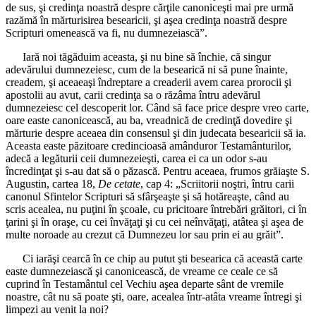
de sus, şi credinţa noastră despre cărţile canoniceşti mai pre urmă
razămă în mărturisirea besearicii, şi aşea credinţa noastră despre
Scripturi omenească va fi, nu dumnezeiască”.
Iară noi tăgăduim aceasta, şi nu bine să închie, că singur
adevărului dumnezeiesc, cum de la besearică ni să pune înainte,
creadem, şi aceaeaşi îndreptare a creaderii avem carea prorocii şi
apostolii au avut, carii credinţa sa o răzâma întru adevărul
dumnezeiesc cel descoperit lor. Când să face price despre vreo carte,
oare easte canonicească, au ba, vreadnică de credinţă dovedire şi
mărturie despre aceaea din consensul şi din judecata besearicii să ia.
Aceasta easte păzitoare credincioasă amânduror Testamânturilor,
adecă a legăturii ceii dumnezeieşti, carea ei ca un odor s-au
încredinţat şi s-au dat să o păzască. Pentru aceaea, frumos grăiaşte S.
Augustin, cartea 18,
De cetate
, cap 4: „Scriitorii noştri, întru carii
canonul Sfintelor Scripturi să sfârşeaşte şi să hotăreaşte, când au
scris acealea, nu puţini în şcoale, cu pricitoare întrebări grăitori, ci în
ţarini şi în oraşe, cu cei învăţaţi şi cu cei neînvăţaţi, atâtea şi aşea de
multe noroade au crezut că Dumnezeu lor sau prin ei au grăit”.
Ci iarăşi cearcă în ce chip au putut şti besearica că această carte
easte dumnezeiască şi canonicească, de vreame ce ceale ce să
cuprind în Testamântul cel Vechiu aşea departe sânt de vremile
noastre, cât nu să poate şti, oare, acealea într-atâta vreame întregi şi
limpezi au venit la noi?