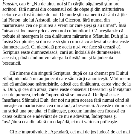
Faustin
, cap 6: „Nu de airea noi şi în cărţile păgâneşti ştim pre
scriitori, fără numai din consensul cel de obşte şi din mărturisirea
celor ce au fost înainte de noi. De unde ştiu oamenii că sânt cărţile
lui Platon, ale lui Aristotil, ale lui Ciceron, fără numai din
mărturisirea cea de pururea a vremilor care şieşi şi-au urmat”. Însă
într-acest loc mare price avem noi cu înnoitorii. Că aceştia zic că
trebuie să meargem la cea dinlăuntru mărturie a Sfântului Duh şi la
însăşi Scripturile, şi din eale să ştim cum că cu adevărat cartea easte
dumnezeiască. Ci niciodată pre aceia nu-i vor face să crează că
Scriptura easte dumnezeiască, carii au îndoială de dumnezeirea
aceasta, până când nu vor alerga la învăţătura şi la judecata
besearicii.
Că nimene din singură Scriptura, după ce au chemat pre Duhul
Sfânt, niciodată nu au judecat care sânt cărţi canoniceşti. Mărturisim
noi că amândoao mărturisirile, adecă cea dinlăuntru, carea vine de la
S. Duh, şi cea din afară, carea easte consensul besearicii şi învăţătura
cea de pururea, trebuie împreună să se unească. De lipsă easte
însuflarea Sfântului Duh, dar noi nu ştim aceaea fără numai când să
uneaşte cu mărturisirea cea din afară, a besearicii. Aceaste mărturisiri
nu strică una pre alta, ci întăreaşte, precum lumina cea firească cu
carea osibim ce e adevărat de ce nu e adevărat, îndreptarea şi
învăţătura cea din afară nu o lapădă, ci mai vârtos o pofteaşte.
Ci zic împrotivnicii: „Aşeadară, cel mai de jos judecă de cel mai