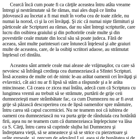
Cearcă încă cum poate fi ca cărţile aceastea întru atâta vreame
întregi şi nestrămutate să fie rămas, mai ales după ce limba
jidovească au încetat a fi mai mult în vorba cea de toate zilele, nu
numai la norod, ci şi la cei învăţaţi. Şi zic că numai nişte fărmituri şi
părticeale ale Scripturei au rămas, dar nu sânt întregi scripturile, care
lucru din osibirea graiului şi din poftoririle ceale multe şi din
povestirile ceale mutate din locul său să poate judeca. Fără de
aceaea, sânt multe parintesuri care întunecă înţelesul şi alte graiuri
multe de aceastea, care, de la osibiţi scriitori adaose, au strămutat
înţelesul cel dintâiu.
Aceastea sânt armele ceale mai alease ale vrăjmaşilor, cu care să
nevoiesc să înfrângă credinţa cea dumnezeiască a Sfintei Scripturi.
Însă aceastea de multe ori de nimic le-au arătat oamenii cei învăţaţi şi
evlavnici, cât aici nu ar fi lipsă să stăm a răspunde şi a le arăta
mincinoase. Că ceaea ce zicea mai întâiu, adecă cum că Scriptura cu
lungimea vremii au trebuit să se strămute, purtării de grije ceii
dumnezeieşti mare strâmbătate fac, ca cum Dumnezeu nu ar fi avut
grije să păzască descoperirea cea de lipsă oamenilor spre mântuire,
întru carea stă capul cucerniciei. Nu ne teamem noi că iubirea de
oameni cea dumnezeiască nu va purta grije de rânduiala cea hotărâtă
firii, aşea nu ne teamem cum că dumnezeiasca înţelepciune va lăsa
ca S. Cărţi, întru carea să cuprinde slujba lui Dumnezeu şi
îndreptarea vieţii, să se ameastece şi să se strice cu pierzetoare şi
urâte greşeale, şi, precum de adevărul Lui, aşea şi de bunătatea şi de