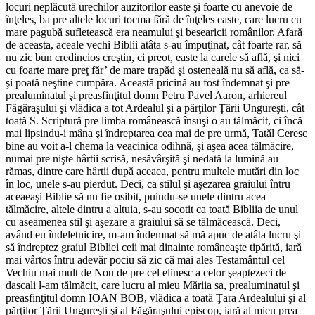
locuri neplăcută urechilor auzitorilor easte şi foarte cu anevoie de
înţeles, ba pre altele locuri tocma fără de înţeles easte, care lucru cu
mare pagubă sufletească era neamului şi besearicii românilor. Afară
de aceasta, aceale vechi Biblii atâta s-au împuţinat, cât foarte rar, să
nu zic bun credincios creştin, ci preot, easte la carele să află, şi nici
cu foarte mare preţ făr’ de mare trapăd şi osteneală nu să află, ca să-
şi poată neştine cumpăra. Această pricină au fost îndemnat şi pre
prealuminatul şi preasfinţitul domn Petru Pavel Aaron, arhiereul
Făgăraşului şi vlădica a tot Ardealul şi a părţilor Ţării Ungureşti, cât
toată S. Scriptură pre limba românească însuşi o au tălmăcit, ci încă
mai lipsindu-i mâna şi îndreptarea cea mai de pre urmă, Tatăl Ceresc
bine au voit a-l chema la veacinica odihnă, şi aşea acea tălmăcire,
numai pre nişte hârtii scrisă, nesăvârşită şi nedată la lumină au
rămas, dintre care hârtii după aceaea, pentru multele mutări din loc
în loc, unele s-au pierdut. Deci, ca stilul şi aşezarea graiului întru
aceaeaşi Biblie să nu fie osibit, puindu-se unele dintru acea
tălmăcire, altele dintru a altuia, s-au socotit ca toată Bibliia de unul
cu aseamenea stil şi aşezare a graiului să se tălmăcească. Deci,
având eu îndeletnicire, m-am îndemnat să mă apuc de atâta lucru şi
să îndreptez graiul Bibliei ceii mai dinainte româneaşte tipărită, iară
mai vârtos întru adevăr pociu să zic că mai ales Testamântul cel
Vechiu mai mult de Nou de pre cel elinesc a celor şeaptezeci de
dascali l-am tălmăcit, care lucru al mieu Măriia sa, prealuminatul şi
preasfinţitul domn IOAN BOB, vlădica a toată Ţara Ardealului şi al
părţilor Ţării Ungureşti şi al Făgăraşului episcop, iară al mieu prea