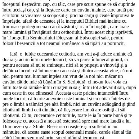
începutul fieştecărui cap, cu tâlc, care pre scurt spune ce să cuprinde
întru acelaşi cap, şi la fieştece carte cu cuvânt înainte, care arată pre
scriitoriu şi vreamea şi scoposul şi pricina cărţii şi ceale împrotivă le
împrăştie, afară de aceastea şi la începutul Bibliei mai înainte cu
frumoase prolegomena o au înzăstrat şi o au îmbogăţit, care toate
mare lumină şi învăţătură dau cetitoriului. Întru acest chip isprăvită,
în Tipografiia Seminariului Dieţezan al Episcopiei sale, pentru
folosul besearicii a tot neamul românesc a să tipări au poruncit.
Iară, o, iubite cucearnice cetitoriu, am voit a-ţi aduce aminte că
doară şi acum întru unele locuri ţi să va părea întunecat graiul, ci
pentru aceaea să nu te sminteşti, nici să te pripeşti a vinovăţi şi a
defăima lucrul, că întunecarea aceasta şi dintru aceasta vine, că noi
nici pentru mai luminat înţeles am vrut de la noi nici măcar un
cuvânt cât de mic să băgăm în S. Scriptură, ci ne-au fost voia ca
întru toate să rămâie întru curăţeniia sa şi întru tot adevărul său, după
cum easte în cea elinească. Aceasta easte pricina întunecării întru
unele locuri, că foarte anevoie easte luminat şi cu chiiar înţeles de
pre o limbă a tălmăci pre altă limbă, nici un cuvânt adăogând şi ţiind
idiotismii limbii ceii dintâiu, că fieştecare limbă are osibiţi ai săi
idiotismi. Ci tu, cucearnice cetitoriule, toate le ia în parte bună şi te
foloseaşte cu această a noastră osteneală spre mai mare laudă a lui
Dumnezeu şi a Sfintei Besearici creaştere şi a sufletului tău
mântuire, că acesta easte scopul ostenealii meale, carele sânt al tău
cătră Dumnezeu rugătoriu, smeritul întră ieromonaşi,