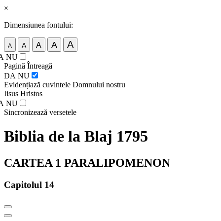
×
Dimensiunea fontului:
A
A
A
A
A
A
NU
Pagină Întreagă
DA
NU
Evidențiază cuvintele Domnului nostru
Iisus Hristos
A
NU
Sincronizează versetele
Biblia de la Blaj 1795
CARTEA 1 PARALIPOMENON
Capitolul 14