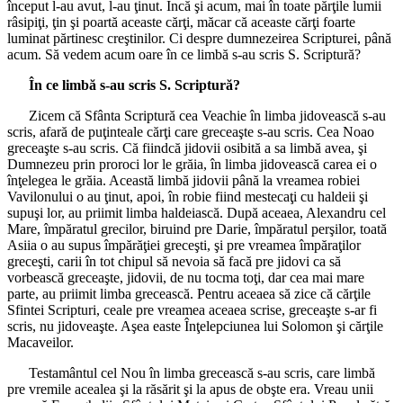
început l-au avut, l-au ţinut. Încă şi acum, mai în toate părţile lumii
râsipiţi, ţin şi poartă aceaste cărţi, măcar că aceaste cărţi foarte
luminat părtinesc creştinilor. Ci despre dumnezeirea Scripturei, până
acum. Să vedem acum oare în ce limbă s-au scris S. Scriptură?
În ce limbă s-au scris S. Scriptură?
Zicem că Sfânta Scriptură cea Veachie în limba jidovească s-au
scris, afară de puţinteale cărţi care greceaşte s-au scris. Cea Noao
greceaşte s-au scris. Că fiindcă jidovii osibită a sa limbă avea, şi
Dumnezeu prin proroci lor le grăia, în limba jidovească carea ei o
înţelegea le grăia. Această limbă jidovii până la vreamea robiei
Vavilonului o au ţinut, apoi, în robie fiind mestecaţi cu haldeii şi
supuşi lor, au priimit limba haldeiască. După aceaea, Alexandru cel
Mare, împăratul grecilor, biruind pre Darie, împăratul perşilor, toată
Asiia o au supus împărăţiei greceşti, şi pre vreamea împăraţilor
greceşti, carii în tot chipul să nevoia să facă pre jidovi ca să
vorbească greceaşte, jidovii, de nu tocma toţi, dar cea mai mare
parte, au priimit limba grecească. Pentru aceaea să zice că cărţile
Sfintei Scripturi, ceale pre vreamea aceaea scrise, greceaşte s-ar fi
scris, nu jidoveaşte. Aşea easte Înţelepciunea lui Solomon şi cărţile
Macaveilor.
Testamântul cel Nou în limba grecească s-au scris, care limbă
pre vremile acealea şi la răsărit şi la apus de obşte era. Vreau unii