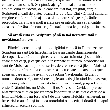
însuflată să zice”. Aceastea acum, despre însuflarea dumnezeiască
cu carea s-au scris S. Scriptură, ajungă, numai atâta mai aduc
aminte, cum că jidovii, de la care am luat noi, creştinii, cărţile
Scripturei şi carii de atâtea veacuri le-au păzit, sânt vrăjmaşi numelui
creştinesc şi lor mult le ajuta ca să acopere şi să şteargă cărţile
prorocilor, care foarte mult îi arată pre ei rătăciţi, însă şi ei cărţile
aceastea adevărate le cunosc şi în toată lumea le poartă şi le cinstesc.
Să arată cum că Scriptura până la noi nestrămutată şi
nevătămată au venit.
Fiindcă necredincioşii nu pot tăgădui cum că în Dumnezeiasca
Scriptură nu sânt toţi haractirii şi toate însuşirile dumnezeieştii
descoperiri, zic că cu lungimea vremii s-au strămutat şi s-au stricat
ceale cinci cărţi, şi cărţile ceale însemnate cu numele prorocilor nu
sânt de Moisi sau de proroci scrise, de vreame ce cărţile lui Moisi şi
ale prorocilor împreună cu besearica şi cu cetatea au ars, ci cărţile
aceastea care acum le avem, după robiia Vavilonului, Esdra nu
numai a doao oară, cum să creade, le-au scris şi în rând le-au aşezat,
ci el le-au şi alcătuit întru acest chip cum acum sânt, şi aşea Esdra
easte făcătoriul lor, nu Moisi, nu Iisus Navi sau David, au prorocii.
Mai zic încă cum că pre vreamea împăratului Iosie nici o carte de a
legii lui Moisi nu au fost, afară de una, carea Helchiia, arhiereul, în
besearică o au aflat şi înaintea norodului o au cetit, şi doară din capul
arhiereului aceluia scornită.