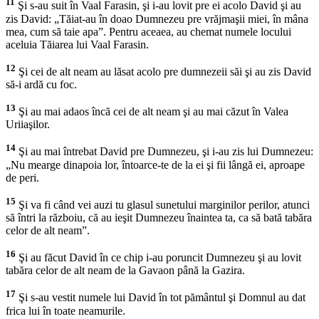
11
Şi s-au suit în Vaal Farasin, şi i-au lovit pre ei acolo David şi au
zis David: „Tăiat-au în doao Dumnezeu pre vrăjmaşii miei, în mâna
mea, cum să taie apa”. Pentru aceaea, au chemat numele locului
aceluia Tăiarea lui Vaal Farasin.
12
Şi cei de alt neam au lăsat acolo pre dumnezeii săi şi au zis David
să-i ardă cu foc.
13
Şi au mai adaos încă cei de alt neam şi au mai căzut în Valea
Uriiaşilor.
14
Şi au mai întrebat David pre Dumnezeu, şi i-au zis lui Dumnezeu:
„Nu mearge dinapoia lor, întoarce-te de la ei şi fii lângă ei, aproape
de peri.
15
Şi va fi când vei auzi tu glasul sunetului marginilor perilor, atunci
să întri la războiu, că au ieşit Dumnezeu înaintea ta, ca să bată tabăra
celor de alt neam”.
16
Şi au făcut David în ce chip i-au poruncit Dumnezeu şi au lovit
tabăra celor de alt neam de la Gavaon până la Gazira.
17
Şi s-au vestit numele lui David în tot pământul şi Domnul au dat
frica lui în toate neamurile.