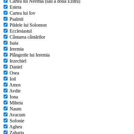
Cartea lui Neemia (sau a doua Ezdra)
Estera
Cartea lui Iov
Psalmii
Pildele lui Solomon
Ecclesiastul
Cântarea cântărilor
Isaia
Ieremia
Plângerile lui Ieremia
Iezechiel
Daniel
Osea
Ioil
Amos
Avdie
Iona
Miheia
Naum
Avacum
Sofonie
Agheu
Zaharia