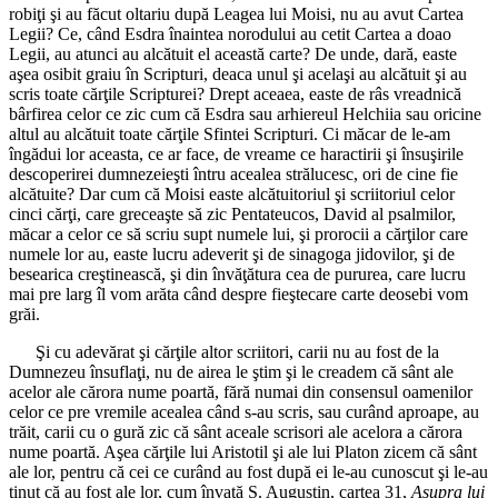
robiţi şi au făcut oltariu după Leagea lui Moisi, nu au avut Cartea
Legii? Ce, când Esdra înaintea norodului au cetit Cartea a doao
Legii, au atunci au alcătuit el această carte? De unde, dară, easte
aşea osibit graiu în Scripturi, deaca unul şi acelaşi au alcătuit şi au
scris toate cărţile Scripturei? Drept aceaea, easte de râs vreadnică
bârfirea celor ce zic cum că Esdra sau arhiereul Helchiia sau oricine
altul au alcătuit toate cărţile Sfintei Scripturi. Ci măcar de le-am
îngădui lor aceasta, ce ar face, de vreame ce haractirii şi însuşirile
descoperirei dumnezeieşti întru acealea strălucesc, ori de cine fie
alcătuite? Dar cum că Moisi easte alcătuitoriul şi scriitoriul celor
cinci cărţi, care greceaşte să zic Pentateucos, David al psalmilor,
măcar a celor ce să scriu supt numele lui, şi prorocii a cărţilor care
numele lor au, easte lucru adeverit şi de sinagoga jidovilor, şi de
besearica creştinească, şi din învăţătura cea de pururea, care lucru
mai pre larg îl vom arăta când despre fieştecare carte deosebi vom
grăi.
Şi cu adevărat şi cărţile altor scriitori, carii nu au fost de la
Dumnezeu însuflaţi, nu de airea le ştim şi le creadem că sânt ale
acelor ale cărora nume poartă, fără numai din consensul oamenilor
celor ce pre vremile acealea când s-au scris, sau curând aproape, au
trăit, carii cu o gură zic că sânt aceale scrisori ale acelora a cărora
nume poartă. Aşea cărţile lui Aristotil şi ale lui Platon zicem că sânt
ale lor, pentru că cei ce curând au fost după ei le-au cunoscut şi le-au
ţinut că au fost ale lor, cum învaţă S. Augustin, cartea 31,
Asupra lui