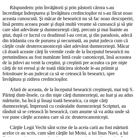
Răspundem: prin învăţătorii şi prin păstorii cărora s-au
încredinţat îndreptarea şi învăţătura credincioşilor ni s-au făcut noao
aceasta cunoscută. Şi măcar de besearicii nu să fac noao descoperiri,
însă pentru aceaea poate şi după multă vreame să cunoască şi să ştie
care sânt adevărate şi dumnezeieşti cărţi, precum şi mai înainte au
ştiut, după ce lucrul cu deadinsul l-au cercat, şi din paradosis, adecă
din trădaniia cea de pururea şi necurmată, au putut judeca cum că
cărţile ceale deuterocanoniceşti sânt adevărat dumnezeieşti. Măcar
că doară aceaste cărţi în vremile ceale de la începutul besearicii nu
pretutindinea au fost numărate întră ceale canoniceşti, însă aceastea
de la jidovi au venit la creştini, şi creştinii pre acealea ca pre nişte
cărţi de tot eresul şi de toată rătăcirea slobode le-au priimit şi
folositoare le-au judecat ca să se cetească în besearici, spre
învăţătura şi zidirea credincioşilor.
Afară de aceasta, de la începutul besearicii creştineşti, mai toţi S.
Părinţi dintr-însele, ca din nişte cărţi dumnezeieşti, au luat şi au adus
mărturiie, ba încă şi însaşi toată besearica, ca nişte cărţi
dumnezeieşti, împreună cu cealealalte dumnezeieşti Scripturi, au
rânduit să se cetească în besearică, cum anume să va arăta unde să
vor pune cărţile aceastea care să zic deuterocanoniceşti.
Cărţile Legii Vechi sânt scrise de la aceia carii au fost mărturii
acelor ce au scris, cum sânt cărţile lui Moisi, a lui Iisus Navi, a lui