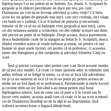
înţelepciunea Lui nu putem să ne îndoim. Au, doară, S. Scriptură în
greşeale şi în rătăciri pierzătoare ne duce pre noi, pre carii
Dumnezeu au voit să ne înveaţe adevărul şi calea vieţii? Că întru
acest loc nu grăim de greşeale mai mici, care nici credinţa, nici viiaţa
cea bună nu o vatămă. Că ar fi trebuit de pururea şi necurmată
minune să fie ca să nu să întâmple vreo greşeală şi mai mică, carea
ori din neluarea-aminte a scriitorilor, ori din osibite scrisori sau dintr-
alte pricini au putut să se întâmple. Drept aceaea, deaca parentesele,
deaca însămnările ceale de la margini au întrat în S. Scriptură, deaca
rândul vremilor aorea să veade turburat şi mutat, ori pentru că mai
înainte să spun unele lucruri, ori pentru că să poftoresc, ci aceastea
nimic din întregimea şi din curăţeniia şi adevărul Sfintelor Cărţi nu
scad.
Însă şi pricini cuvioase sânt pentru care s-au făcut aceaste mutări,
de să pot zice mutări. Că ceale ce mare ajutoriu aduc la mântuire mai
adânc trebuie să se înfigă în minte, ca să nu să facă silă adevărului
lor şi ca nu oamenii să zică că nu le-au putut şti, pentru aceaea de
multe ori au fost lipsă să se poftorească. Parentesurile şi unele lucruri
şi cuvinte dintr-un loc într-altul s-au mutat pentru mai bună
înţeleagerea tuturor. Iară de easte sau să pare a fi în vremi sau în
locuri vreo osibire, aceasta arată cum că ceale ce le-au scris scriitorii
cei de Dumnezeu însuflaţi nu de la alţii le-au împrumutat, însă
osibirea acestora lezne o împacă tălmăcitorii.