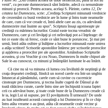
Psalm 90
: „Din cetatea aceaea de unde nemernicim, până la noi au
venit”, cu peceate dumnezeiască sânt întărite, adecă cu nenumărate
minuni şi prorocii. Pentru aceaea, acelaşi S. Părinte, cartea
12, De
cetatea lui Dumnezeu
, scrie: „Credinţa Scripturei minunată vrednicie
de crezemânt cu bună vrednicie are în lume şi întru toate neamurile
de care, cum că vor creade ei, întră altele care au zis, cu adevărată
dumnezeire mai înainte au spus”. Scriptura însaşi agoniseaşte şie
credinţă cu mărimea lucrurilor. Graiul easte tocma vreadnic de
Dumnezeu, care şi cei învăţaţi şi cei neînvăţaţi pot a-l înţeleage: de
tot ce easte rău să feresc, ceale ce sânt bune le poruncesc. Şi mai pre
urmă, întră atâta osibire şi înălţime a lucrurilor minunată easte unirea
a atâţa scriitori! Scrisorile apostolilor întăresc pre scrisorile prorocilor
şi aşijderea a prorocilor pre ale apostolilor. Amândoao Scripturile
aceastea, şi cea Veachie şi cea Noao, Dumnezeu în multe chipuri ale
Sale le-au cunoscut, cu minuni şi întâmplări luminate le-au întărit.
Că cine nu să va minuna că lumea cea învăluită de neştiinţă şi de
ceaţa deşeartei credinţă, fiindcă un norod carele era într-un unghiu
întunecat al pământului, carele cum să cuvine cu cucernicie
cinsteaşte pre Dumnezeu, şi tocma înalte cugetă de Dânsul şi de
toată rătăcirea curate, carele întru sine are închipuită icoana faptei
ceii cu adevărat bune, şi toate ceale bune de la Dumnezeu creade că
le ia, legii Lui să supune, pre El povăţuitoriu Îl urmează? De unde
au luat israilteanii această cunoştinţă a lui Dumnezeu şi în ce chip
întru atâta vreame o au ţinut, atâta cât neamurile ceale vecine şi