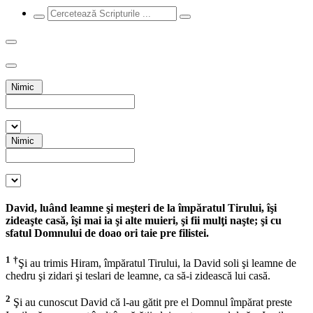
Nimic
Nimic
David, luând leamne şi meşteri de la împăratul Tirului, îşi
zideaşte casă, îşi mai ia şi alte muieri, şi fii mulţi naşte; şi cu
sfatul Domnului de doao ori taie pre filistei.
1
†
Şi au trimis Hiram, împăratul Tirului, la David soli şi leamne de
chedru şi zidari şi teslari de leamne, ca să-i zidească lui casă.
2
Şi au cunoscut David că l-au gătit pre el Domnul împărat preste