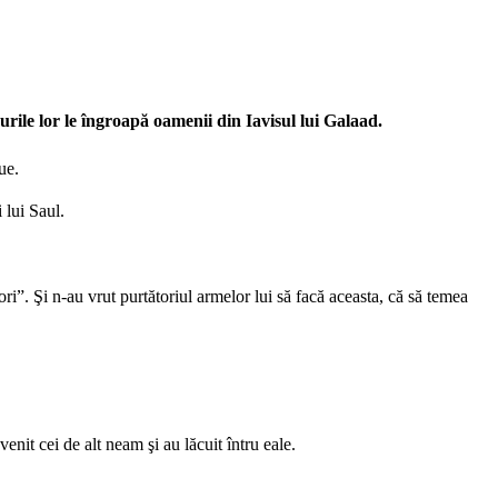
urile lor le îngroapă oamenii din Iavisul lui Galaad.
ue.
 lui Saul.
ri”. Şi n-au vrut purtătoriul armelor lui să facă aceasta, că să temea
u venit cei de alt neam şi au lăcuit întru eale.