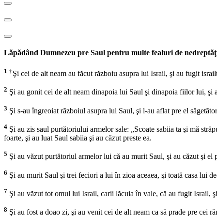
Lăpădând Dumnezeu pre Saul pentru multe fealuri de nedreptăţi, cei 
1
†
Şi cei de alt neam au făcut războiu asupra lui Israil, şi au fugit isra
2
Şi au gonit cei de alt neam dinapoia lui Saul şi dinapoia fiilor lui, şi
3
Şi s-au îngreoiat războiul asupra lui Saul, şi l-au aflat pre el săgetători
4
Şi au zis saul purtătoriului armelor sale: „Scoate sabiia ta şi mă stră
foarte, şi au luat Saul sabiia şi au căzut preste ea.
5
Şi au văzut purtătoriul armelor lui că au murit Saul, şi au căzut şi el p
6
Şi au murit Saul şi trei feciori a lui în zioa aceaea, şi toată casa lui d
7
Şi au văzut tot omul lui Israil, carii lăcuia în vale, că au fugit Israil, ş
8
Şi au fost a doao zi, şi au venit cei de alt neam ca să prade pre cei răn