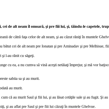
de alt neam îl omoară, şi pre fiii lui, şi, tăindu-le capetele, trup
ilteanii de cătră faţa celor de alt neam, şi au căzut răniţi în muntele Ghelv
 au bătut cei de alt neam pre Ionatan şi pre Aminadav şi pre Melhisue, fiii
 şi l-au rănit cu săgeţi.
punge cu ea, a nu cumva să vină aceşti netăiaţi împrejur, şi mă vor batjoco
reste sabiia sa şi au murit.
eodată au murit.
i cum că au murit Saul şi fiii lui, şi au lăsat cetăţile sale şi au fugit. Şi a
iţi, şi au aflat pre Saul şi pre fiii lui căzuţi în muntele Ghelvue.