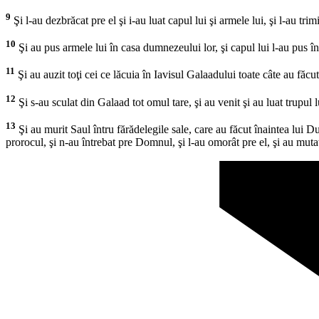
9
Şi l-au dezbrăcat pre el şi i-au luat capul lui şi armele lui, şi l-au tr
10
Şi au pus armele lui în casa dumnezeului lor, şi capul lui l-au pus î
11
Şi au auzit toţi cei ce lăcuia în Iavisul Galaadului toate câte au făcut c
12
Şi s-au sculat din Galaad tot omul tare, şi au venit şi au luat trupul lui
13
Şi au murit Saul întru fărădelegile sale, care au făcut înaintea lu
prorocul, şi n-au întrebat pre Domnul, şi l-au omorât pre el, şi au mutat 