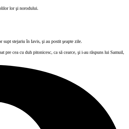
lilor lor şi norodului.
 supt stejariu în Iavis, şi au postit şeapte zile.
bat pre cea cu duh pitonicesc, ca să cearce, şi i-au răspuns lui Samuil,