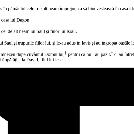
imis în pământul celor de alt neam împrejur, ca să binevestească în casa ido
n casa lui Dagon.
ei de alt neam lui Saul şi fiilor lui Israil.
 Saul şi trupurile fiilor lui, şi le-au adus în Iavis şi au îngropat oasăle lor
†
†
i Dumnezeu după cuvântul Domnului,
pentru că nu l-au păzit,
ci au între
împărăţiia la David, fiiul lui Iese.