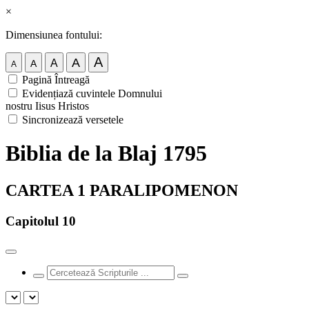
×
Dimensiunea fontului:
A
A
A
A
A
Pagină Întreagă
Evidențiază cuvintele Domnului
nostru Iisus Hristos
Sincronizează versetele
Biblia de la Blaj 1795
CARTEA 1 PARALIPOMENON
Capitolul 10