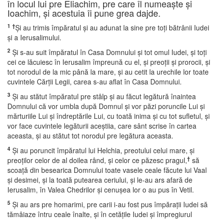
în locul lui pre Eliachim, pre care îl numeaşte şi
Ioachim, şi acestuia îi pune grea dajde.
1
†
Şi au trimis împăratul şi au adunat la sine pre toţi bătrânii Iudei
şi a Ierusalimului.
2
Şi s-au suit împăratul în Casa Domnului şi tot omul Iudei, şi toţi
cei ce lăcuiesc în Ierusalim împreună cu el, şi preoţii şi prorocii, şi
tot norodul de la mic până la mare, şi au cetit la urechile lor toate
cuvintele Cărţii Legii, carea s-au aflat în Casa Domnului.
3
Şi au stătut împăratul pre stâlp şi au făcut legătură înaintea
Domnului că vor umbla după Domnul şi vor păzi poruncile Lui şi
mărturiile Lui şi îndreptările Lui, cu toată inima şi cu tot sufletul, şi
vor face cuvintele legăturii aceştiia, care sânt scrise în cartea
aceasta, şi au stătut tot norodul pre legătura aceasta.
4
Şi au poruncit împăratul lui Helchia, preotului celui mare, şi
†
preoţilor celor de al doilea rând, şi celor ce păzesc pragul,
să
scoaţă din besearica Domnului toate vasele ceale făcute lui Vaal
şi desimei, şi la toată putearea ceriului, şi le-au ars afară de
Ierusalim, în Valea Chedrilor şi cenuşea lor o au pus în Vetil.
5
Şi au ars pre homarimi, pre carii i-au fost pus împăraţii Iudei să
tămâiaze întru ceale înalte, şi în cetăţile Iudei şi împregiurul