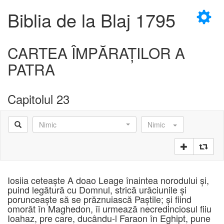
×
Biblia de la Blaj 1795
CARTEA ÎMPĂRAŢILOR A
PATRA
D
Capitolul 23
Nimic
Nimic
D
Iosiia ceteaşte A doao Leage înaintea norodului şi,
puind legătură cu Domnul, strică urâciunile şi
porunceaşte să se prăznuiască Paştile; şi fiind
omorât în Maghedon, îi urmează necredinciosul fiiu
Ioahaz, pre care, ducându-l Faraon în Eghipt, pune