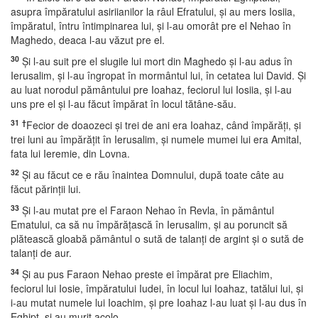
asupra împăratului asiriianilor la râul Efratului, şi au mers Iosiia,
împăratul, întru întimpinarea lui, şi l-au omorât pre el Nehao în
Maghedo, deaca l-au văzut pre el.
30
Şi l-au suit pre el slugile lui mort din Maghedo şi l-au adus în
Ierusalim, şi l-au îngropat în mormântul lui, în cetatea lui David. Şi
au luat norodul pământului pre Ioahaz, feciorul lui Iosiia, şi l-au
uns pre el şi l-au făcut împărat în locul tătâne-său.
31
†
Fecior de doaozeci şi trei de ani era Ioahaz, când împărăţi, şi
trei luni au împărăţit în Ierusalim, şi numele mumei lui era Amital,
fata lui Ieremie, din Lovna.
32
Şi au făcut ce e rău înaintea Domnului, după toate câte au
făcut părinţii lui.
33
Şi l-au mutat pre el Faraon Nehao în Revla, în pământul
Ematului, ca să nu împărăţască în Ierusalim, şi au poruncit să
plătească gloabă pământul o sută de talanţi de argint şi o sută de
talanţi de aur.
34
Şi au pus Faraon Nehao preste ei împărat pre Eliachim,
feciorul lui Iosie, împăratului Iudei, în locul lui Ioahaz, tatălui lui, şi
i-au mutat numele lui Ioachim, şi pre Ioahaz l-au luat şi l-au dus în
Eghipt, şi au murit acolo.