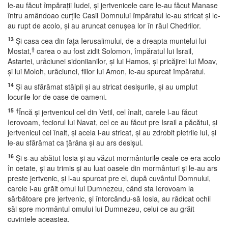
le-au făcut împăraţii Iudei, şi jertvenicele care le-au făcut Manase
întru amândoao curţile Casii Domnului împăratul le-au stricat şi le-
au rupt de acolo, şi au aruncat cenuşea lor în râul Chedrilor.
13
Şi casa cea din faţa Ierusalimului, de-a dreapta muntelui lui
†
Mostat,
carea o au fost zidit Solomon, împăratul lui Israil,
Astartei, urâciunei sidoniianilor, şi lui Hamos, şi pricăjirei lui Moav,
şi lui Moloh, urâciunei, fiilor lui Amon, le-au spurcat împăratul.
14
Şi au sfărâmat stâlpii şi au stricat desişurile, şi au umplut
locurile lor de oase de oameni.
15
†
Încă şi jertvenicul cel din Vetil, cel înalt, carele l-au făcut
Ierovoam, feciorul lui Navat, cel ce au făcut pre Israil a păcătui, şi
jertvenicul cel înalt, şi acela l-au stricat, şi au zdrobit pietrile lui, şi
le-au sfărâmat ca ţărâna şi au ars desişul.
16
Şi s-au abătut Iosia şi au văzut mormânturile ceale ce era acolo
în cetate, şi au trimis şi au luat oasele din mormânturi şi le-au ars
preste jertvenic, şi l-au spurcat pre el, după cuvântul Domnului,
carele l-au grăit omul lui Dumnezeu, când sta Ierovoam la
sărbătoare pre jertvenic, şi întorcându-să Iosia, au râdicat ochii
săi spre mormântul omului lui Dumnezeu, celui ce au grăit
cuvintele aceastea.