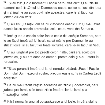
17
†
Şi au zis: „Ce e mormântul acela care-l văz eu?” Şi au zis lui
oamenii cetăţii: „Omul lui Dumnezeu easte, cel ce au ieşit din Iuda
şi mai înainte au spus cuvintele aceastea, care le-ai făcut cu
jertvenicul din Vetil”.
18
Şi au zis: „Lăsaţi-l, om să nu clătească oasele lui!” Şi s-au aflat
oasele lui cu oasele prorocului, celui ce au venit din Samaria.
19
Încă şi toate casele celor înalte ceale din cetăţile Samariei, care
le-au făcut împăraţii lui Israil, ca să mânie pre Domnul, le-au
stricat Iosia, şi au făcut lor toate lucrurile, care le-au făcut în Vetil.
20
Şi au junghiiat pre toţi preoţii celor înalte, carii era acolo pre
jertvenice, şi au ars oase de oameni preste eale şi s-au întors în
Ierusalim.
21
†
Şi au poruncit împăratul la tot norodul, zicând: „Faceţi Paştile
Domnului Dumnezeului vostru, precum easte scris în Cartea Legii
aceştiia!”
22
Că nu s-au făcut Paştile aceastea din zilele judecătorilor, carii
judeca pre Israil, şi în toate zilele împăraţilor lui Israil şi a
împăraţilor Iudei.
23
Fără numai în anul al optsprăzeace a lui Iosie, împăratului, s-