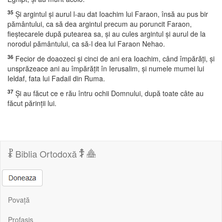
35
Şi argintul şi aurul l-au dat Ioachim lui Faraon, însă au pus bir
pământului, ca să dea argintul precum au poruncit Faraon,
fieştecarele după putearea sa, şi au cules argintul şi aurul de la
norodul pământului, ca să-l dea lui Faraon Nehao.
36
Fecior de doaozeci şi cinci de ani era Ioachim, când împărăţi, şi
unsprăzeace ani au împărăţit în Ierusalim, şi numele mumei lui
Ieldaf, fata lui Fadail din Ruma.
37
Şi au făcut ce e rău întru ochii Domnului, după toate câte au
făcut părinţii lui.
Biblia Ortodoxă
Povață
Profasis