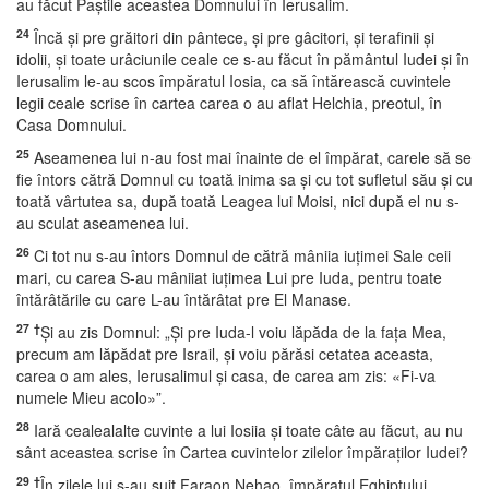
au făcut Paştile aceastea Domnului în Ierusalim.
24
Încă şi pre grăitori din pântece, şi pre gâcitori, şi terafinii şi
idolii, şi toate urâciunile ceale ce s-au făcut în pământul Iudei şi în
Ierusalim le-au scos împăratul Iosia, ca să întărească cuvintele
legii ceale scrise în cartea carea o au aflat Helchia, preotul, în
Casa Domnului.
25
Aseamenea lui n-au fost mai înainte de el împărat, carele să se
fie întors cătră Domnul cu toată inima sa şi cu tot sufletul său şi cu
toată vârtutea sa, după toată Leagea lui Moisi, nici după el nu s-
au sculat aseamenea lui.
26
Ci tot nu s-au întors Domnul de cătră mâniia iuţimei Sale ceii
mari, cu carea S-au mâniiat iuţimea Lui pre Iuda, pentru toate
întărâtările cu care L-au întărâtat pre El Manase.
27
†
Şi au zis Domnul: „Şi pre Iuda-l voiu lăpăda de la faţa Mea,
precum am lăpădat pre Israil, şi voiu părăsi cetatea aceasta,
carea o am ales, Ierusalimul şi casa, de carea am zis: «Fi-va
numele Mieu acolo»”.
28
Iară cealealalte cuvinte a lui Iosiia şi toate câte au făcut, au nu
sânt aceastea scrise în Cartea cuvintelor zilelor împăraţilor Iudei?
29
†
În zilele lui s-au suit Faraon Nehao, împăratul Eghiptului,