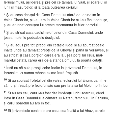
Ierusalimului, aşijderea şi pre cei ce tămâia lui Vaal, şi soarelui şi
lunii şi mazurotilor, şi la toată putearea ceriului.
6
Şi au scos desişul din Casa Domnului afară de Ierusalim în
Valea Chedrilor, şi l-au ars în Valea Chedrilor şi l-au făcut cenuşe,
şi au aruncat cenuşea lui preste mormânturile fiilor norodului.
7
Şi au stricat casa cadisimelor celor din Casa Domnului, unde
ţesea muierile podoabele desişului.
8
Şi au adus pre toţi preoţii din cetăţile Iudei şi au spurcat ceale
înalte unde au tămâiat preoţii de la Gheval şi până la Versavee, şi
au stricat şi casa porţilor, carea era la uşea porţii lui Iisus, mai-
marelui cetăţii, carea era de-a stânga omului, la poarta cetăţii.
9
Însă nu să suia preoţii celor înalte la jertvenicul Domnului, în
Ierusalim, ci numai mânca azime întră fraţii săi.
10
Şi au spurcat Tofetul cel din valea feciorului lui Enum, ca nime
să nu-şi treacă pre feciorul său sau pre fata sa lui Moloh, prin foc.
11
Şi au ars caii, carii i-au fost dat împăraţii Iudei soarelui, când
întra în Casa Domnului la cămara lui Natan, famenului în Farurim,
şi carul soarelui au ars în foc.
12
Şi jertvenicele ceale de pre casa cea înaltă a lui Ahaz, carele