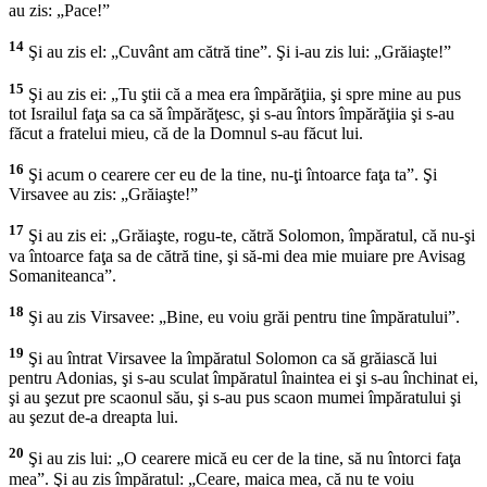
au zis: „Pace!”
14
Şi au zis el: „Cuvânt am cătră tine”. Şi i-au zis lui: „Grăiaşte!”
15
Şi au zis ei: „Tu ştii că a mea era împărăţiia, şi spre mine au pus
tot Israilul faţa sa ca să împărăţesc, şi s-au întors împărăţiia şi s-au
făcut a fratelui mieu, că de la Domnul s-au făcut lui.
16
Şi acum o cearere cer eu de la tine, nu-ţi întoarce faţa ta”. Şi
Virsavee au zis: „Grăiaşte!”
17
Şi au zis ei: „Grăiaşte, rogu-te, cătră Solomon, împăratul, că nu-şi
va întoarce faţa sa de cătră tine, şi să-mi dea mie muiare pre Avisag
Somaniteanca”.
18
Şi au zis Virsavee: „Bine, eu voiu grăi pentru tine împăratului”.
19
Şi au întrat Virsavee la împăratul Solomon ca să grăiască lui
pentru Adonias, şi s-au sculat împăratul înaintea ei şi s-au închinat ei,
şi au şezut pre scaonul său, şi s-au pus scaon mumei împăratului şi
au şezut de-a dreapta lui.
20
Şi au zis lui: „O cearere mică eu cer de la tine, să nu întorci faţa
mea”. Şi au zis împăratul: „Ceare, maica mea, că nu te voiu