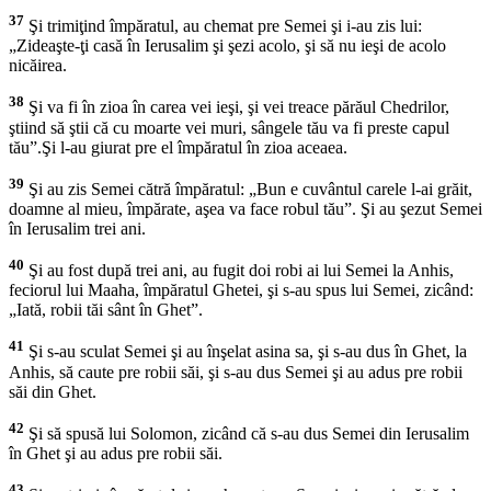
37
Şi trimiţind împăratul, au chemat pre Semei şi i-au zis lui:
„Zideaşte-ţi casă în Ierusalim şi şezi acolo, şi să nu ieşi de acolo
nicăirea.
38
Şi va fi în zioa în carea vei ieşi, şi vei treace părăul Chedrilor,
ştiind să ştii că cu moarte vei muri, sângele tău va fi preste capul
tău”.Şi l-au giurat pre el împăratul în zioa aceaea.
39
Şi au zis Semei cătră împăratul: „Bun e cuvântul carele l-ai grăit,
doamne al mieu, împărate, aşea va face robul tău”. Şi au şezut Semei
în Ierusalim trei ani.
40
Şi au fost după trei ani, au fugit doi robi ai lui Semei la Anhis,
feciorul lui Maaha, împăratul Ghetei, şi s-au spus lui Semei, zicând:
„Iată, robii tăi sânt în Ghet”.
41
Şi s-au sculat Semei şi au înşelat asina sa, şi s-au dus în Ghet, la
Anhis, să caute pre robii săi, şi s-au dus Semei şi au adus pre robii
săi din Ghet.
42
Şi să spusă lui Solomon, zicând că s-au dus Semei din Ierusalim
în Ghet şi au adus pre robii săi.
43