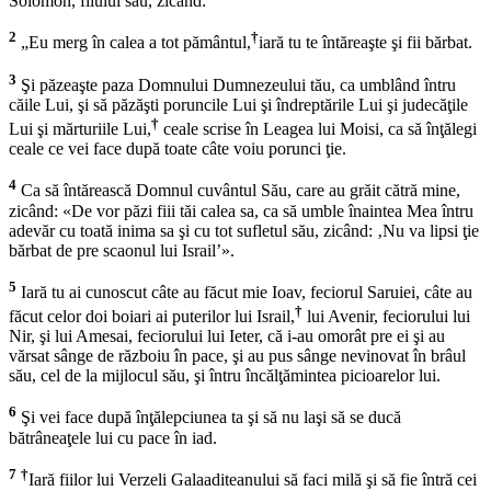
Solomon, fiiului său, zicând:
2
†
„Eu merg în calea a tot pământul,
iară tu te întăreaşte şi fii bărbat.
3
Şi păzeaşte paza Domnului Dumnezeului tău, ca umblând întru
căile Lui, şi să păzăşti poruncile Lui şi îndreptările Lui şi judecăţile
†
Lui şi mărturiile Lui,
ceale scrise în Leagea lui Moisi, ca să înţălegi
ceale ce vei face după toate câte voiu porunci ţie.
4
Ca să întărească Domnul cuvântul Său, care au grăit cătră mine,
zicând: «De vor păzi fiii tăi calea sa, ca să umble înaintea Mea întru
adevăr cu toată inima sa şi cu tot sufletul său, zicând: ‚Nu va lipsi ţie
bărbat de pre scaonul lui Israil’».
5
Iară tu ai cunoscut câte au făcut mie Ioav, feciorul Saruiei, câte au
†
făcut celor doi boiari ai puterilor lui Israil,
lui Avenir, feciorului lui
Nir, şi lui Amesai, feciorului lui Ieter, că i-au omorât pre ei şi au
vărsat sânge de războiu în pace, şi au pus sânge nevinovat în brâul
său, cel de la mijlocul său, şi întru încălţămintea picioarelor lui.
6
Şi vei face după înţălepciunea ta şi să nu laşi să se ducă
bătrâneaţele lui cu pace în iad.
7
†
Iară fiilor lui Verzeli Galaaditeanului să faci milă şi să fie întră cei