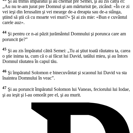
Şi au trimis împăratul şi au chemat pre Semei, şi au zis cătră el:
„Au nu te-am jurat pre Domnul şi am mărturisit ţie, zicând: «În ce zi
vei ieşi din Ierusalim şi vei mearge de-a dreapta sau de-a stânga,
ştiind să ştii că cu moarte vei muri?» Şi ai zis mie: «Bun e cuvântul
carele auz».
44
Şi pentru ce n-ai păzit jurământul Domnului şi porunca care am
poruncit ţie?”
45
Şi au zis împăratul cătră Semei: „Tu ai ştiut toată răutatea ta, carea
o ştie inima ta, cum că o ai făcut lui David, tatălui mieu, şi au întors
Domnul răutatea în capul tău.
46
Şi împăratul Solomon e binecuvântat şi scaonul lui David va sta
înaintea Domnului în veac”.
47
Şi au poruncit împăratul Solomon lui Vaneas, feciorului lui Iodae,
şi au ieşit şi l-au omorât pre el, şi au murit.