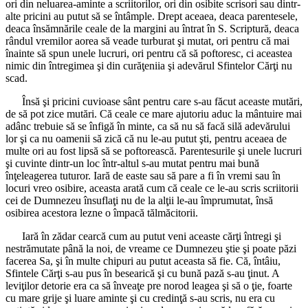
ori din neluarea-aminte a scriitorilor, ori din osibite scrisori sau dintr-
alte pricini au putut să se întâmple. Drept aceaea, deaca parentesele,
deaca însămnările ceale de la margini au întrat în S. Scriptură, deaca
rândul vremilor aorea să veade turburat şi mutat, ori pentru că mai
înainte să spun unele lucruri, ori pentru că să poftoresc, ci aceastea
nimic din întregimea şi din curăţeniia şi adevărul Sfintelor Cărţi nu
scad.
Însă şi pricini cuvioase sânt pentru care s-au făcut aceaste mutări,
de să pot zice mutări. Că ceale ce mare ajutoriu aduc la mântuire mai
adânc trebuie să se înfigă în minte, ca să nu să facă silă adevărului
lor şi ca nu oamenii să zică că nu le-au putut şti, pentru aceaea de
multe ori au fost lipsă să se poftorească. Parentesurile şi unele lucruri
şi cuvinte dintr-un loc într-altul s-au mutat pentru mai bună
înţeleagerea tuturor. Iară de easte sau să pare a fi în vremi sau în
locuri vreo osibire, aceasta arată cum că ceale ce le-au scris scriitorii
cei de Dumnezeu însuflaţi nu de la alţii le-au împrumutat, însă
osibirea acestora lezne o împacă tălmăcitorii.
Iară în zădar cearcă cum au putut veni aceaste cărţi întregi şi
nestrămutate până la noi, de vreame ce Dumnezeu ştie şi poate păzi
facerea Sa, şi în multe chipuri au putut aceasta să fie. Că, întâiu,
Sfintele Cărţi s-au pus în besearică şi cu bună pază s-au ţinut. A
leviţilor detorie era ca să înveaţe pre norod leagea şi să o ţie, foarte
cu mare grije şi luare aminte şi cu credinţă s-au scris, nu era cu