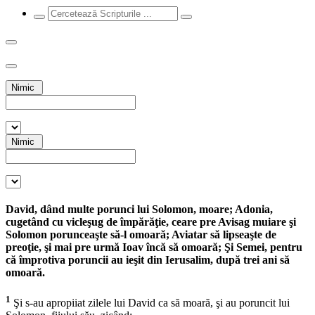
Nimic
Nimic
David, dând multe porunci lui Solomon, moare; Adonia,
cugetând cu vicleşug de împărăţie, ceare pre Avisag muiare şi
Solomon porunceaşte să-l omoară; Aviatar să lipseaşte de
preoţie, şi mai pre urmă Ioav încă să omoară; Şi Semei, pentru
că împrotiva poruncii au ieşit din Ierusalim, după trei ani să
omoară.
1
Şi s-au apropiiat zilele lui David ca să moară, şi au poruncit lui