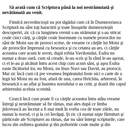
Să arată cum că Scriptura până la noi nestrămutată şi
nevătămată au venit.
Fiindcă necredincioşii nu pot tăgădui cum că în Dumnezeiasca
Scriptură nu sânt toţi haractirii şi toate însuşirile dumnezeieştii
descoperiri, zic că cu lungimea vremii s-au strămutat şi s-au stricat
ceale cinci cărţi, şi cărţile ceale însemnate cu numele prorocilor nu
sânt de Moisi sau de proroci scrise, de vreame ce cărţile lui Moisi şi
ale prorocilor împreună cu besearica şi cu cetatea au ars, ci cărţile
aceastea care acum le avem, după robiia Vavilonului, Esdra nu
numai a doao oară, cum să creade, le-au scris şi în rând le-au aşezat,
ci el le-au şi alcătuit întru acest chip cum acum sânt, şi aşea Esdra
easte făcătoriul lor, nu Moisi, nu Iisus Navi sau David, au prorocii.
Mai zic încă cum că pre vreamea împăratului Iosie nici o carte de a
legii lui Moisi nu au fost, afară de una, carea Helchiia, arhiereul, în
besearică o au aflat şi înaintea norodului o au cetit, şi doară din capul
arhiereului aceluia scornită.
Cearcă încă cum poate fi ca cărţile aceastea întru atâta vreame
întregi şi nestrămutate să fie rămas, mai ales după ce limba
jidovească au încetat a fi mai mult în vorba cea de toate zilele, nu
numai la norod, ci şi la cei învăţaţi. Şi zic că numai nişte fărmituri şi
părticeale ale Scripturei au rămas, dar nu sânt întregi scripturile, care
lucru din osibirea graiului şi din poftoririle ceale multe şi din