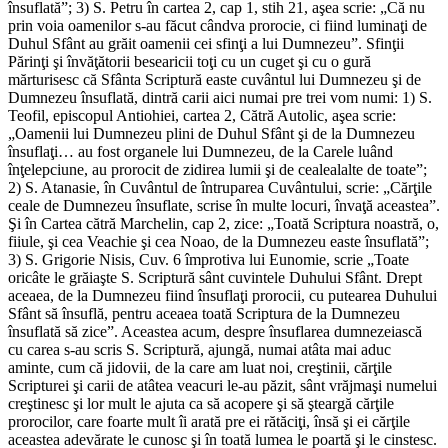
însuflată”; 3) S. Petru în cartea 2, cap 1, stih 21, aşea scrie: „Că nu
prin voia oamenilor s-au făcut cândva prorocie, ci fiind luminaţi de
Duhul Sfânt au grăit oamenii cei sfinţi a lui Dumnezeu”. Sfinţii
Părinţi şi învăţătorii besearicii toţi cu un cuget şi cu o gură
mărturisesc că Sfânta Scriptură easte cuvântul lui Dumnezeu şi de
Dumnezeu însuflată, dintră carii aici numai pre trei vom numi: 1) S.
Teofil, episcopul Antiohiei, cartea 2, Cătră Autolic, aşea scrie:
„Oamenii lui Dumnezeu plini de Duhul Sfânt şi de la Dumnezeu
însuflaţi… au fost organele lui Dumnezeu, de la Carele luând
înţelepciune, au prorocit de zidirea lumii şi de cealealalte de toate”;
2) S. Atanasie, în Cuvântul de întruparea Cuvântului, scrie: „Cărţile
ceale de Dumnezeu însuflate, scrise în multe locuri, învaţă aceastea”.
Şi în Cartea cătră Marchelin, cap 2, zice: „Toată Scriptura noastră, o,
fiiule, şi cea Veachie şi cea Noao, de la Dumnezeu easte însuflată”;
3) S. Grigorie Nisis, Cuv. 6 împrotiva lui Eunomie, scrie „Toate
oricâte le grăiaşte S. Scriptură sânt cuvintele Duhului Sfânt. Drept
aceaea, de la Dumnezeu fiind însuflaţi prorocii, cu putearea Duhului
Sfânt să însuflă, pentru aceaea toată Scriptura de la Dumnezeu
însuflată să zice”. Aceastea acum, despre însuflarea dumnezeiască
cu carea s-au scris S. Scriptură, ajungă, numai atâta mai aduc
aminte, cum că jidovii, de la care am luat noi, creştinii, cărţile
Scripturei şi carii de atâtea veacuri le-au păzit, sânt vrăjmaşi numelui
creştinesc şi lor mult le ajuta ca să acopere şi să şteargă cărţile
prorocilor, care foarte mult îi arată pre ei rătăciţi, însă şi ei cărţile
aceastea adevărate le cunosc şi în toată lumea le poartă şi le cinstesc.