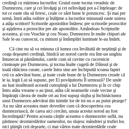
credinţă cu mărimea lucrurilor. Graiul easte tocma vreadnic de
Dumnezeu, care şi cei învăţaţi şi cei neînvăţaţi pot a-l înţeleage: de
tot ce easte rău să feresc, ceale ce sânt bune le poruncesc. Şi mai pre
urmă, întră atâta osibire şi înălţime a lucrurilor minunată easte unirea
a atâţa scriitori! Scrisorile apostolilor întăresc pre scrisorile prorocilor
şi aşijderea a prorocilor pre ale apostolilor. Amândoao Scripturile
aceastea, şi cea Veachie şi cea Noao, Dumnezeu în multe chipuri ale
Sale le-au cunoscut, cu minuni şi întâmplări luminate le-au întărit.
Că cine nu să va minuna că lumea cea învăluită de neştiinţă şi de
ceaţa deşeartei credinţă, fiindcă un norod carele era într-un unghiu
întunecat al pământului, carele cum să cuvine cu cucernicie
cinsteaşte pre Dumnezeu, şi tocma înalte cugetă de Dânsul şi de
toată rătăcirea curate, carele întru sine are închipuită icoana faptei
ceii cu adevărat bune, şi toate ceale bune de la Dumnezeu creade că
le ia, legii Lui să supune, pre El povăţuitoriu Îl urmează? De unde
au luat israilteanii această cunoştinţă a lui Dumnezeu şi în ce chip
întru atâta vreame o au ţinut, atâta cât neamurile ceale vecine şi
împăraţii cărora de multe ori au fost supuşi slujba şi închinăciunea
unui Dumnezeu adevărat din inimile lor de tot nu o au putut ştearge?
Au nu sânt aceastea mare dovedire cum că descoperirea cea
dumnezeiască, de carea aici cercăm, unuia acestui norod au fost
încredinţată? Pentru aceasta cărţile aceastea o dumnezeire suflă, nu
părtinesc dezmierdărilor oamenilor, nu slujesc mândriei şi trufiei lor,
nici ştiinţăi ceii deşearte, ci mai vârtos toate dezmierdările ceale