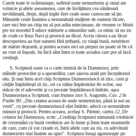
Carele toate le ocârmuiaşte, sufletul easte nemuritoriu şi omul are
volnicie şi altele aseamenea, care de învăţătura cea sânătoasă
nevătămată, drept, după legile firei ceale noao cunoscute să ţin.
Minunile ceale înaintea a nenumărată mulţime de oameni făcute,
care nici într-un chip nu să pot arăta mincinoase, de vreame ce Moisi
pre tot norodul îl aduce mărturie a minunilor sale, ca nimic să nu zic
de ceale ce Iisus Navi şi prorocii au făcut. Aceia cărora s-au făcut
descoperirea au fost oameni fără prihană, cu viiaţă bună, neiubitori
de mărire deşeartă, şi pentru aceaea nici un prepus nu poate să fie că
au vrut să înşeale, ba încă sânt întru ei toate acealea care pot să facă
credinţă.
S. Scriptură easte ca o carte trimisă de la Dumnezeu, prin
mâinile prorocilor şi a apostolilor, care aiavea arată pre începătoriul
său. Şi mai întru acel chip Scriptura Dumnezeiască să zice, cum şi
cărţile împărăteşti să zic, ori cu mâna împăratului fie scrise, sau
măcar de el adeverite şi cu peceate împărătească întărite, aşea
Dumnezeiasca Scriptură, cum frumos zice S. Augustin,
Cuv. 2 în
Psalm 90
: „Din cetatea aceaea de unde nemernicim, până la noi au
venit”, cu peceate dumnezeiască sânt întărite, adecă cu nenumărate
minuni şi prorocii. Pentru aceaea, acelaşi S. Părinte, cartea
12, De
cetatea lui Dumnezeu
, scrie: „Credinţa Scripturei minunată vrednicie
de crezemânt cu bună vrednicie are în lume şi întru toate neamurile
de care, cum că vor creade ei, întră altele care au zis, cu adevărată
dumnezeire mai înainte au spus”. Scriptura însaşi agoniseaşte şie