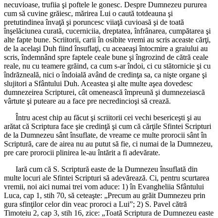
necuvioase, trufiia şi poftele le gonesc. Despre Dumnezeu pururea
cum să cuvine grăiesc, mărirea Lui o caută totdeauna şi
pretutindinea învaţă şi poruncesc viiaţă cuvioasă şi de toată
înşelăciunea curată, cucerniciia, dreptatea, înfrânarea, cumpătarea şi
alte fapte bune. Scriitorii, carii în osibite vremi au scris aceaste cărţi,
de la acelaşi Duh fiind însuflaţi, cu aceaeaşi întocmire a graiului au
scris, îndemnând spre faptele ceale bune şi îngrozind de cătră ceale
reale, nu cu teamere grăind, ca cum s-ar îndoi, ci cu stătornicie şi cu
îndrăzneală, nici o îndoială având de credinţa sa, ca nişte organe şi
slujitori a Sfântului Duh. Aceastea şi alte multe aşea dovedesc
dumnezeirea Scripturei, cât omenească împreună şi dumnezeiască
vârtute şi puteare au a face pre necredincioşi să crează.
Întru acest chip au făcut şi scriitorii cei vechi besericeşti şi au
arătat că Scriptura face şie credinţă şi cum că cărţile Sfintei Scripturi
de la Dumnezeu sânt însuflate, de vreame ce multe prorocii sânt în
Scriptură, care de airea nu au putut să fie, ci numai de la Dumnezeu,
pre care prorocii plinirea le-au întărit a fi adevărate.
Iară cum că S. Scriptură easte de la Dumnezeu însuflată din
multe locuri ale Sfintei Scripturi să adevărează. Ci, pentru scurtarea
vremii, noi aici numai trei vom aduce: 1) în Evangheliia Sfântului
Luca, cap 1, stih 70, să ceteaşte: „Precum au grăit Dumnezeu prin
gura sfinţilor celor din veac proroci a Lui”; 2) S. Pavel cătră
Timoteiu 2, cap 3, stih 16, zice: „Toată Scriptura de Dumnezeu easte