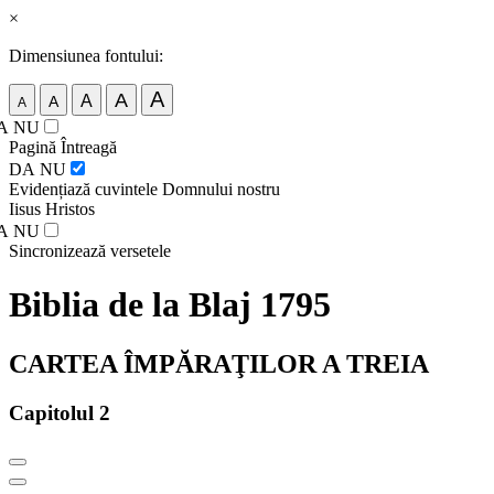
×
Dimensiunea fontului:
A
A
A
A
A
A
NU
Pagină Întreagă
DA
NU
Evidențiază cuvintele Domnului nostru
Iisus Hristos
A
NU
Sincronizează versetele
Biblia de la Blaj 1795
CARTEA ÎMPĂRAŢILOR A TREIA
Capitolul 2