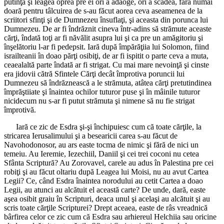
putinţă şi leagea oprea pre ei ori a adaoge, ori a scădea, fără numai
doară pentru tâlcuirea de s-au făcut aorea ceva aseamenea de la
scriitori sfinţi şi de Dumnezeu însuflaţi, şi aceasta din porunca lui
Dumnezeu. De ar fi îndrăznit cineva într-adins să strămute aceaste
cărţi, îndată toţi ar fi năvălit asupra lui şi ca pre un amăgitoriu şi
înşelătoriu l-ar fi pedepsit. Iară după împărăţiia lui Solomon, fiind
israilteanii în doao părţi osibiţi, de ar fi ispitit o parte ceva a muta,
ceaealaltă parte îndată ar fi strigat. Cu mai mare nevoinţă şi cinste
era jidovii cătră Sfintele Cărţi decât împrotiva poruncii lui
Dumnezeu să îndrăznească a le strămuta, atâtea cărţi pretutindinea
împrăştiiate şi înaintea ochilor tuturor puse şi în mâinile tuturor
nicidecum nu s-ar fi putut strămuta şi nimene să nu fie strigat
împrotivă.
Iară ce zic de Esdra şi-şi închipuiesc cum că toate cărţile, la
stricarea Ierusalimului şi a besearicii carea s-au făcut de
Navohodonosor, au ars easte tocma de nimic şi fără de nici un
temeiu. Au Ieremie, Iezechiil, Daniil şi cei trei coconi nu cetea
Sfânta Scriptură? Au Zorovavel, carele au adus în Palestina pre cei
robiţi şi au făcut oltariu după Leagea lui Moisi, nu au avut Cartea
Legii? Ce, când Esdra înaintea norodului au cetit Cartea a doao
Legii, au atunci au alcătuit el această carte? De unde, dară, easte
aşea osibit graiu în Scripturi, deaca unul şi acelaşi au alcătuit şi au
scris toate cărţile Scripturei? Drept aceaea, easte de râs vreadnică
bârfirea celor ce zic cum că Esdra sau arhiereul Helchiia sau oricine