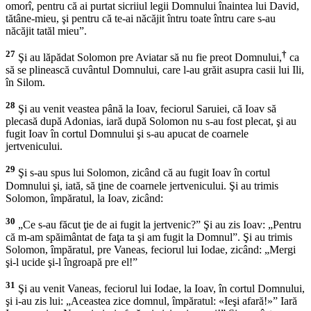
omorî, pentru că ai purtat sicriiul legii Domnului înaintea lui David,
tătâne-mieu, şi pentru că te-ai năcăjit întru toate întru care s-au
năcăjit tatăl mieu”.
27
†
Şi au lăpădat Solomon pre Aviatar să nu fie preot Domnului,
ca
să se plinească cuvântul Domnului, care l-au grăit asupra casii lui Ili,
în Silom.
28
Şi au venit veastea până la Ioav, feciorul Saruiei, că Ioav să
plecasă după Adonias, iară după Solomon nu s-au fost plecat, şi au
fugit Ioav în cortul Domnului şi s-au apucat de coarnele
jertvenicului.
29
Şi s-au spus lui Solomon, zicând că au fugit Ioav în cortul
Domnului şi, iată, să ţine de coarnele jertvenicului. Şi au trimis
Solomon, împăratul, la Ioav, zicând:
30
„Ce s-au făcut ţie de ai fugit la jertvenic?” Şi au zis Ioav: „Pentru
că m-am spăimântat de faţa ta şi am fugit la Domnul”. Şi au trimis
Solomon, împăratul, pre Vaneas, feciorul lui Iodae, zicând: „Mergi
şi-l ucide şi-l îngroapă pre el!”
31
Şi au venit Vaneas, feciorul lui Iodae, la Ioav, în cortul Domnului,
şi i-au zis lui: „Aceastea zice domnul, împăratul: «Ieşi afară!»” Iară