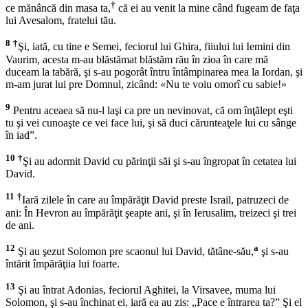
†
ce mănâncă din masa ta,
că ei au venit la mine când fugeam de faţa
lui Avesalom, fratelui tău.
8
†
Şi, iată, cu tine e Semei, feciorul lui Ghira, fiiului lui Iemini din
Vaurim, acesta m-au blăstămat blăstăm rău în zioa în care mă
duceam la tabără, şi s-au pogorât întru întâmpinarea mea la Iordan, şi
m-am jurat lui pre Domnul, zicând: «Nu te voiu omorî cu sabie!»
9
Pentru aceaea să nu-l laşi ca pre un nevinovat, că om înţălept eşti
tu şi vei cunoaşte ce vei face lui, şi să duci cărunteaţele lui cu sânge
în iad”.
10
†
Şi au adormit David cu părinţii săi şi s-au îngropat în cetatea lui
David.
11
†
Iară zilele în care au împărăţit David preste Israil, patruzeci de
ani: În Hevron au împărăţit şeapte ani, şi în Ierusalim, treizeci şi trei
de ani.
12
a
Şi au şezut Solomon pre scaonul lui David, tătâne-său,
şi s-au
întărit împărăţiia lui foarte.
13
Şi au întrat Adonias, feciorul Aghitei, la Virsavee, muma lui
Solomon, şi s-au închinat ei, iară ea au zis: „Pace e întrarea ta?” Şi el