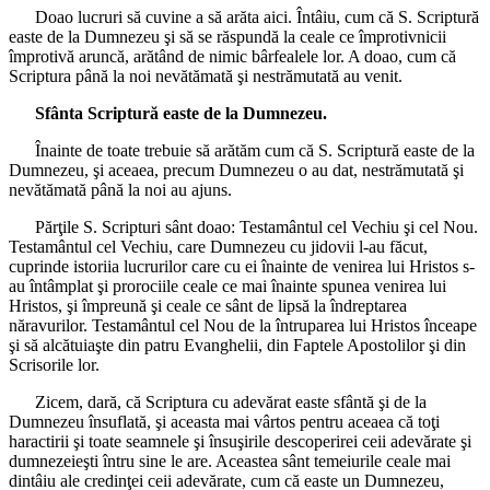
Doao lucruri să cuvine a să arăta aici. Întâiu, cum că S. Scriptură
easte de la Dumnezeu şi să se răspundă la ceale ce împrotivnicii
împrotivă aruncă, arătând de nimic bârfealele lor. A doao, cum că
Scriptura până la noi nevătămată şi nestrămutată au venit.
Sfânta Scriptură easte de la Dumnezeu.
Înainte de toate trebuie să arătăm cum că S. Scriptură easte de la
Dumnezeu, şi aceaea, precum Dumnezeu o au dat, nestrămutată şi
nevătămată până la noi au ajuns.
Părţile S. Scripturi sânt doao: Testamântul cel Vechiu şi cel Nou.
Testamântul cel Vechiu, care Dumnezeu cu jidovii l-au făcut,
cuprinde istoriia lucrurilor care cu ei înainte de venirea lui Hristos s-
au întâmplat şi prorociile ceale ce mai înainte spunea venirea lui
Hristos, şi împreună şi ceale ce sânt de lipsă la îndreptarea
năravurilor. Testamântul cel Nou de la întruparea lui Hristos înceape
şi să alcătuiaşte din patru Evanghelii, din Faptele Apostolilor şi din
Scrisorile lor.
Zicem, dară, că Scriptura cu adevărat easte sfântă şi de la
Dumnezeu însuflată, şi aceasta mai vârtos pentru aceaea că toţi
haractirii şi toate seamnele şi însuşirile descoperirei ceii adevărate şi
dumnezeieşti întru sine le are. Aceastea sânt temeiurile ceale mai
dintâiu ale credinţei ceii adevărate, cum că easte un Dumnezeu,