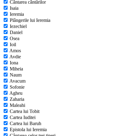
Cântarea cântărilor
Isaia
Ieremia
Plângerile lui Ieremia
Iezechiel
Daniel
Osea
Ioil
Amos
Avdie
Iona
Miheia
Naum
Avacum
Sofonie
Agheu
Zaharia
Maleahi
Cartea lui Tobit
Cartea Iuditei
Cartea lui Baruh
Epistola lui Ieremia
Cântarea celor trei tineri