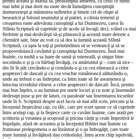
pentru aceaea şi Măriia sa, preasfinţitul arhiereu, ca celui ce nimic
mai iubit şi mai dorit nu easte decât înmulţirea cunoştinţăi
dumnezeieşti şi mântuirea sufletelor şi binele cel de obşte al
besearicii şi folosul neamului şi al patriei, a căruia temeiul şi
creaşterea easte adevărata cunoştinţă a lui Dumnezeu, carea în
Sfânta Scriptură să cuprinde şi de acolo să învaţă; deci, vrând ca mai
fierbinte şi mai desăvârşit să-şi plinească şi această mare detorie a
chemării sale, bine au voit ca să dea la lumină această Sfântă
Scriptură, ca aşea la toţi şi pretutindinea să se vestească şi să se
propoveduiască cuvântul şi cunoştinţa lui Dumnezeu. Însă mai
înainte, cu multă a sa luare de samă şi osteneală, şi singur bine
socotindu-o şi şi cu bărbaţi învăţaţi, cu amăruntul şi – cum să zice –
din fir în păr cercându-o şi cernându-o şi cu cea elinească a celor
şeaptezeci de dascali şi cu cea veachie românească alăturându-o,
unde au trebuit o au îndreptat, ca întru toate să fie aseamenea şi
întocma izvodului elinesc a celor şeaptezeci de dascali. Încă, pentru
mai bun înţeles, o au luminat pre unele locuri şi cu note şi însemnări
dedesupt puse şi pre de laturi, cu paraleale sau însemnarea locurilor
unde în S. Scriptură despre acel lucru să mai află scris, precum şi la
începutul fieştecărui cap, cu tâlc, care pre scurt spune ce să cuprinde
întru acelaşi cap, şi la fieştece carte cu cuvânt înainte, care arată pre
scriitoriu şi vreamea şi scoposul şi pricina cărţii şi ceale împrotivă le
împrăştie, afară de aceastea şi la începutul Bibliei mai înainte cu
frumoase prolegomena o au înzăstrat şi o au îmbogăţit, care toate
mare lumină şi învăţătură dau cetitoriului. Întru acest chip isprăvită,