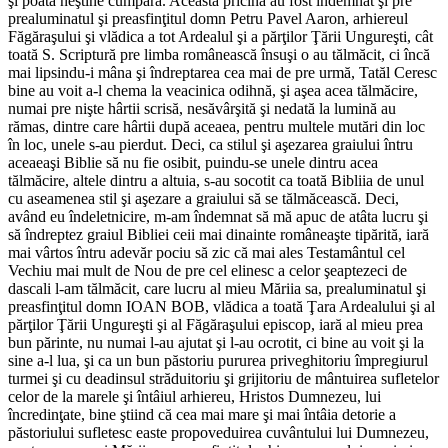
şi poată neştine cumpăra. Această pricină au fost îndemnat şi pre
prealuminatul şi preasfinţitul domn Petru Pavel Aaron, arhiereul
Făgăraşului şi vlădica a tot Ardealul şi a părţilor Ţării Ungureşti, cât
toată S. Scriptură pre limba românească însuşi o au tălmăcit, ci încă
mai lipsindu-i mâna şi îndreptarea cea mai de pre urmă, Tatăl Ceresc
bine au voit a-l chema la veacinica odihnă, şi aşea acea tălmăcire,
numai pre nişte hârtii scrisă, nesăvârşită şi nedată la lumină au
rămas, dintre care hârtii după aceaea, pentru multele mutări din loc
în loc, unele s-au pierdut. Deci, ca stilul şi aşezarea graiului întru
aceaeaşi Biblie să nu fie osibit, puindu-se unele dintru acea
tălmăcire, altele dintru a altuia, s-au socotit ca toată Bibliia de unul
cu aseamenea stil şi aşezare a graiului să se tălmăcească. Deci,
având eu îndeletnicire, m-am îndemnat să mă apuc de atâta lucru şi
să îndreptez graiul Bibliei ceii mai dinainte româneaşte tipărită, iară
mai vârtos întru adevăr pociu să zic că mai ales Testamântul cel
Vechiu mai mult de Nou de pre cel elinesc a celor şeaptezeci de
dascali l-am tălmăcit, care lucru al mieu Măriia sa, prealuminatul şi
preasfinţitul domn IOAN BOB, vlădica a toată Ţara Ardealului şi al
părţilor Ţării Ungureşti şi al Făgăraşului episcop, iară al mieu prea
bun părinte, nu numai l-au ajutat şi l-au ocrotit, ci bine au voit şi la
sine a-l lua, şi ca un bun păstoriu pururea priveghitoriu împregiurul
turmei şi cu deadinsul străduitoriu şi grijitoriu de mântuirea sufletelor
celor de la marele şi întâiul arhiereu, Hristos Dumnezeu, lui
încredinţate, bine ştiind că cea mai mare şi mai întâia detorie a
păstoriului sufletesc easte propoveduirea cuvântului lui Dumnezeu,