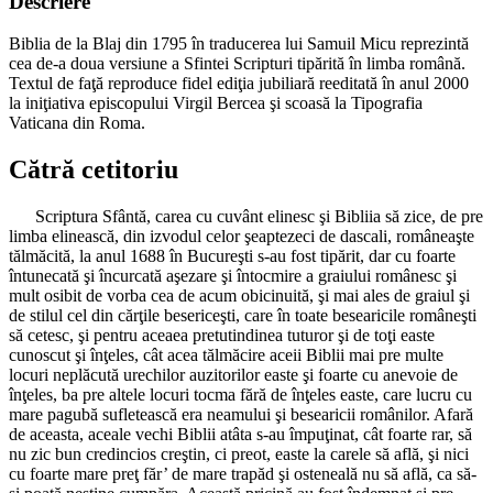
Descriere
Biblia de la Blaj din 1795 în traducerea lui Samuil Micu reprezintă
cea de-a doua versiune a Sfintei Scripturi tipărită în limba română.
Textul de faţă reproduce fidel ediţia jubiliară reeditată în anul 2000
la iniţiativa episcopului Virgil Bercea şi scoasă la Tipografia
Vaticana din Roma.
Cătră cetitoriu
Scriptura Sfântă, carea cu cuvânt elinesc şi Bibliia să zice, de pre
limba elinească, din izvodul celor şeaptezeci de dascali, româneaşte
tălmăcită, la anul 1688 în Bucureşti s-au fost tipărit, dar cu foarte
întunecată şi încurcată aşezare şi întocmire a graiului românesc şi
mult osibit de vorba cea de acum obicinuită, şi mai ales de graiul şi
de stilul cel din cărţile besericeşti, care în toate besearicile româneşti
să cetesc, şi pentru aceaea pretutindinea tuturor şi de toţi easte
cunoscut şi înţeles, cât acea tălmăcire aceii Biblii mai pre multe
locuri neplăcută urechilor auzitorilor easte şi foarte cu anevoie de
înţeles, ba pre altele locuri tocma fără de înţeles easte, care lucru cu
mare pagubă sufletească era neamului şi besearicii românilor. Afară
de aceasta, aceale vechi Biblii atâta s-au împuţinat, cât foarte rar, să
nu zic bun credincios creştin, ci preot, easte la carele să află, şi nici
cu foarte mare preţ făr’ de mare trapăd şi osteneală nu să află, ca să-