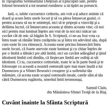
în Tipografiia Seminariului Dieţezan al Episcopiei sale, pentru
folosul besearicii a tot neamul românesc a să tipări au poruncit.
Iară, o, iubite cucearnice cetitoriu, am voit a-ţi aduce aminte că
doară şi acum întru unele locuri ţi să va părea întunecat graiul, ci
pentru aceaea să nu te sminteşti, nici să te pripeşti a vinovăţi şi a
defăima lucrul, că întunecarea aceasta şi dintru aceasta vine, că noi
nici pentru mai luminat înţeles am vrut de la noi nici măcar un
cuvânt cât de mic să băgăm în S. Scriptură, ci ne-au fost voia ca
întru toate să rămâie întru curăţeniia sa şi întru tot adevărul său, după
cum easte în cea elinească. Aceasta easte pricina întunecării întru
unele locuri, că foarte anevoie easte luminat şi cu chiiar înţeles de
pre o limbă a tălmăci pre altă limbă, nici un cuvânt adăogând şi ţiind
idiotismii limbii ceii dintâiu, că fieştecare limbă are osibiţi ai săi
idiotismi. Ci tu, cucearnice cetitoriule, toate le ia în parte bună şi te
foloseaşte cu această a noastră osteneală spre mai mare laudă a lui
Dumnezeu şi a Sfintei Besearici creaştere şi a sufletului tău
mântuire, că acesta easte scopul ostenealii meale, carele sânt al tău
cătră Dumnezeu rugătoriu, smeritul întră ieromonaşi,
Samuil Clain,
din Mănăstirea Sfintei Troiţă de la Blaj.
Cuvânt înainte la Sfânta Scriptură