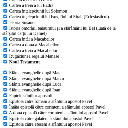
Cartea a treia a lui Ezdra
Cartea înţelepciunii lui Solomon
Cartea înţelepciunii lui Isus, fiul lui Sirah (Eclesiasticul)
Istoria Susanei
Istoria omorârii balaurului şi a sfărâmării lui Bel (luată de la
sfârşitul cărţii lui Daniel)
Cartea întâi a Macabeilor
Cartea a doua a Macabeilor
Cartea a treia a Macabeilor
Rugăciunea regelui Manase
Noul Testament
Sfânta evanghelie după Matei
Sfânta evanghelie după Marcu
Sfânta evanghelie după Luca
Sfânta evanghelie după Ioan
Faptele sfinţilor apostoli
Epistola către romani a sfântului apostol Pavel
Întâia epistolă către corinteni a sfântului apostol Pavel
A doua epistolă către corinteni a sfântului apostol Pavel
Epistola către galateni a sfântului apostol Pavel
Epistola către efeseni a sfântului apostol Pavel