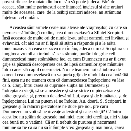
povestirile ceale mutate din locul său să poate judeca. Fără de
aceaea, sânt multe parintesuri care întunecă înţelesul şi alte graiuri
multe de aceastea, care, de la osibiţi scriitori adaose, au strămutat
înţelesul cel dintâiu.
Aceastea sânt armele ceale mai alease ale vrăjmaşilor, cu care să
nevoiesc să înfrângă credinţa cea dumnezeiască a Sfintei Scripturi.
Însă aceastea de multe ori de nimic le-au arătat oamenii cei învăţaţi şi
evlavnici, cât aici nu ar fi lipsă să stăm a răspunde şi a le arăta
mincinoase. Că ceaea ce zicea mai întâiu, adecă cum că Scriptura cu
lungimea vremii au trebuit să se strămute, purtării de grije ceii
dumnezeieşti mare strâmbătate fac, ca cum Dumnezeu nu ar fi avut
grije să păzască descoperirea cea de lipsă oamenilor spre mântuire,
întru carea stă capul cucerniciei. Nu ne teamem noi că iubirea de
oameni cea dumnezeiască nu va purta grije de rânduiala cea hotărâtă
firii, aşea nu ne teamem cum că dumnezeiasca înţelepciune va lăsa
ca S. Cărţi, întru carea să cuprinde slujba lui Dumnezeu şi
îndreptarea vieţii, să se ameastece şi să se strice cu pierzetoare şi
urâte greşeale, şi, precum de adevărul Lui, aşea şi de bunătatea şi de
înţelepciunea Lui nu putem să ne îndoim. Au, doară, S. Scriptură în
greşeale şi în rătăciri pierzătoare ne duce pre noi, pre carii
Dumnezeu au voit să ne înveaţe adevărul şi calea vieţii? Că întru
acest loc nu grăim de greşeale mai mici, care nici credinţa, nici viiaţa
cea bună nu o vatămă. Că ar fi trebuit de pururea şi necurmată
minune să fie ca să nu să întâmple vreo greşeală şi mai mică, carea