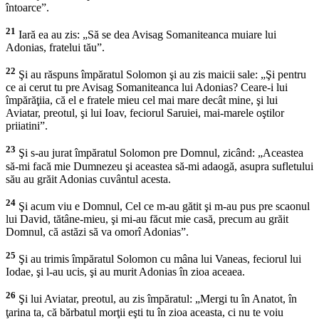
întoarce”.
21
Iară ea au zis: „Să se dea Avisag Somaniteanca muiare lui
Adonias, fratelui tău”.
22
Şi au răspuns împăratul Solomon şi au zis maicii sale: „Şi pentru
ce ai cerut tu pre Avisag Somaniteanca lui Adonias? Ceare-i lui
împărăţiia, că el e fratele mieu cel mai mare decât mine, şi lui
Aviatar, preotul, şi lui Ioav, feciorul Saruiei, mai-marele oştilor
priiatini”.
23
Şi s-au jurat împăratul Solomon pre Domnul, zicând: „Aceastea
să-mi facă mie Dumnezeu şi aceastea să-mi adaogă, asupra sufletului
său au grăit Adonias cuvântul acesta.
24
Şi acum viu e Domnul, Cel ce m-au gătit şi m-au pus pre scaonul
lui David, tătâne-mieu, şi mi-au făcut mie casă, precum au grăit
Domnul, că astăzi să va omorî Adonias”.
25
Şi au trimis împăratul Solomon cu mâna lui Vaneas, feciorul lui
Iodae, şi l-au ucis, şi au murit Adonias în zioa aceaea.
26
Şi lui Aviatar, preotul, au zis împăratul: „Mergi tu în Anatot, în
ţarina ta, că bărbatul morţii eşti tu în zioa aceasta, ci nu te voiu