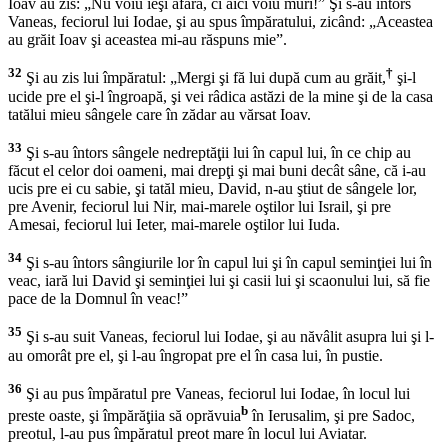
Ioav au zis: „Nu voiu ieşi afară, ci aici voiu muri!” Şi s-au întors
Vaneas, feciorul lui Iodae, şi au spus împăratului, zicând: „Aceastea
au grăit Ioav şi aceastea mi-au răspuns mie”.
32
†
Şi au zis lui împăratul: „Mergi şi fă lui după cum au grăit,
şi-l
ucide pre el şi-l îngroapă, şi vei râdica astăzi de la mine şi de la casa
tatălui mieu sângele care în zădar au vărsat Ioav.
33
Şi s-au întors sângele nedreptăţii lui în capul lui, în ce chip au
făcut el celor doi oameni, mai drepţi şi mai buni decât sâne, că i-au
ucis pre ei cu sabie, şi tatăl mieu, David, n-au ştiut de sângele lor,
pre Avenir, feciorul lui Nir, mai-marele oştilor lui Israil, şi pre
Amesai, feciorul lui Ieter, mai-marele oştilor lui Iuda.
34
Şi s-au întors sângiurile lor în capul lui şi în capul seminţiei lui în
veac, iară lui David şi seminţiei lui şi casii lui şi scaonului lui, să fie
pace de la Domnul în veac!”
35
Şi s-au suit Vaneas, feciorul lui Iodae, şi au năvâlit asupra lui şi l-
au omorât pre el, şi l-au îngropat pre el în casa lui, în pustie.
36
Şi au pus împăratul pre Vaneas, feciorul lui Iodae, în locul lui
b
preste oaste, şi împărăţiia să oprăvuia
în Ierusalim, şi pre Sadoc,
preotul, l-au pus împăratul preot mare în locul lui Aviatar.