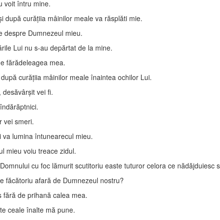
 voit întru mine.
 după curăţiia mâinilor meale va răsplăti mie.
te despre Dumnezeul mieu.
ările Lui nu s-au depărtat de la mine.
 de fărădeleagea mea.
upă curăţiia mâinilor meale înaintea ochilor Lui.
 desăvârşit vei fi.
 îndărăptnici.
r vei smeri.
 va lumina întunearecul mieu.
l mieu voiu treace zidul.
omnului cu foc lămurit scutitoriu easte tuturor celora ce nădăjduiesc 
e făcătoriu afară de Dumnezeul nostru?
s fără de prihană calea mea.
ste ceale înalte mă pune.