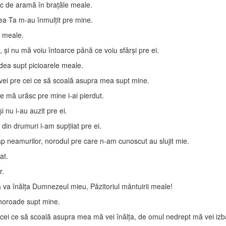
rc de aramă în braţăle meale.
ea Ta m-au înmulţit pre mine.
e meale.
, şi nu mă voiu întoarce până ce voiu sfârşi pre ei.
ădea supt picioarele meale.
-vei pre cei ce să scoală asupra mea supt mine.
ce mă urăsc pre mine i-ai pierdut.
i nu i-au auzit pre ei.
din drumuri i-am supţiiat pre ei.
ap neamurilor, norodul pre care n-am cunoscut au slujit mie.
at.
r.
ă va înălţa Dumnezeul mieu, Păzitoriul mântuirii meale!
 noroade supt mine.
 cei ce să scoală asupra mea mă vei înălţa, de omul nedrept mă vei izb