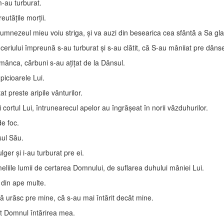
m-au turburat.
utăţile morţii.
nezeul mieu voiu striga, şi va auzi din besearica cea sfântă a Sa glasu
e ceriului împreună s-au turburat şi s-au clătit, că S-au mâniiat pre dân
 mânca, cărbuni s-au aţiţat de la Dânsul.
picioarele Lui.
t preste aripile vânturilor.
ortul Lui, întrunearecul apelor au îngrăşeat în norii văzduhurilor.
de foc.
sul Său.
ulger şi i-au turburat pre ei.
eliile lumii de certarea Domnului, de suflarea duhului mâniei Lui.
 din ape multe.
ă urăsc pre mine, că s-au mai întărit decât mine.
st Domnul întărirea mea.