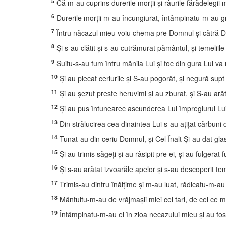
5
Că m-au cuprins durerile morţii şi râurile fărădelegii 
6
Durerile morţii m-au încungiurat, întâmpinatu-m-au gre
7
Întru năcazul mieu voiu chema pre Domnul şi cătră Dum
8
Şi s-au clătit şi s-au cutrămurat pământul, şi temeliil
9
Suitu-s-au fum întru măniia Lui şi foc din gura Lui va
10
Şi au plecat ceriurile şi S-au pogorât, şi negură supt 
11
Şi au şezut preste heruvimi şi au zburat, şi S-au arăta
12
Şi au pus întunearec ascunderea Lui împregiurul Lui c
13
Din strălucirea cea dinaintea Lui s-au aţiţat cărbuni 
14
Tunat-au din ceriu Domnul, şi Cel Înalt Şi-au dat gla
15
Şi au trimis săgeţi şi au râsipit pre ei, şi au fulgerat f
16
Şi s-au arătat izvoarăle apelor şi s-au descoperit tem
17
Trimis-au dintru înălţime şi m-au luat, rădicatu-m-au
18
Mântuitu-m-au de vrăjmaşii miei cei tari, de cei ce m
19
Întâmpinatu-m-au ei în zioa necazului mieu şi au fo