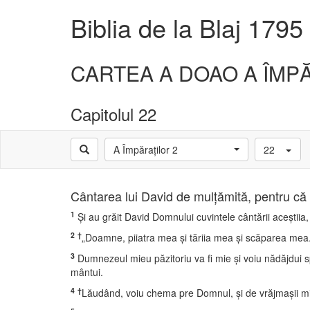
Biblia de la Blaj 1795
CARTEA A DOAO A ÎMP
Capitolul 22
A Împăraţilor 2
22
Cântarea lui David de mulţămită, pentru că s-
1
Şi au grăit David Domnului cuvintele cântării aceştiia, 
2
†
„Doamne, piiatra mea şi tăriia mea şi scăparea mea
3
Dumnezeul mieu păzitoriu va fi mie şi voiu nădăjdui s
mântui.
4
†
Lăudând, voiu chema pre Domnul, şi de vrăjmaşii mi