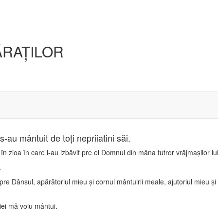
ĂRAŢILOR
au mântuit de toţi nepriiatini săi.
în zioa în care l-au izbăvit pre el Domnul din mâna tutror vrăjmaşilor lui 
.
pre Dânsul, apărătoriul mieu şi cornul mântuirii meale, ajutoriul mieu ş
ei mă voiu mântui.