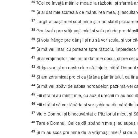
35
†
Cel ce învaţă mâinile meale la războiu. şi sfarmă a
36
Şi ai dat mie scuteală de mântuirea mea, şi ascultar
37
Lărgit-ai paşii miei supt mine şi n-au slăbit picioarel
38
Goni-voiu pre vrăjmaşii miei şi voiu prinde pre dânşii
39
Şi voiu frânge pre dânşii şi nu să vor scula, şi vor c
40
Şi mă vei întări cu puteare spre războiu, împiedeca
41
Şi al vrăjmaşilor miei mi-ai dat mie dosul, şi pre cei 
42
Striga-vor, şi nu easte cine să-i ajute, cătră Domnul ş
43
Şi am zdrumicat pre ei ca ţărâna pământului, ca tina 
44
Şi mă vei izbăvi de sabiia noroadelor, păzi-mă-vei c
45
Fiii străini au minţit mie, cu auzul urechii m-au ascult
46
Fiii străini să vor lăpăda şi vor şchiopa din cărările lo
47
Viu e Domnul şi binecuvântat e Păzitoriul mieu, şi S
48
Tare e Domnul, Cel ce dă izbândiri mie şi au supus
49
†
Şi m-au scos pre mine de la vrăjmaşii miei,
şi de la