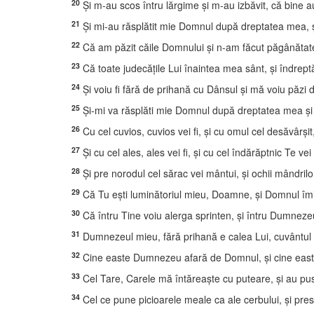
20
Şi m-au scos întru lărgime şi m-au izbăvit, că bine au
21
Şi mi-au răsplătit mie Domnul după dreptatea mea, şi
22
Că am păzit căile Domnului şi n-am făcut păgânăta
23
Că toate judecăţile Lui înaintea mea sânt, şi îndrept
24
Şi voiu fi fără de prihană cu Dânsul şi mă voiu păzi
25
Şi-mi va răsplăti mie Domnul după dreptatea mea şi d
26
Cu cel cuvios, cuvios vei fi, şi cu omul cel desăvârşit,
27
Şi cu cel ales, ales vei fi, şi cu cel îndărăptnic Te vei
28
Şi pre norodul cel sărac vei mântui, şi ochii mândrilo
29
Că Tu eşti luminătoriul mieu, Doamne, şi Domnul îmi
30
Că întru Tine voiu alerga sprinten, şi întru Dumnezeu
31
Dumnezeul mieu, fără prihană e calea Lui, cuvântul D
32
Cine easte Dumnezeu afară de Domnul, şi cine east
33
Cel Tare, Carele mă întăreaşte cu puteare, şi au pu
34
Cel ce pune picioarele meale ca ale cerbului, şi pre