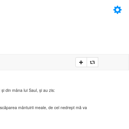
×
D
D
şi din mâna lui Saul, şi au zis:
i scăparea mântuirii meale, de cel nedrept mă va