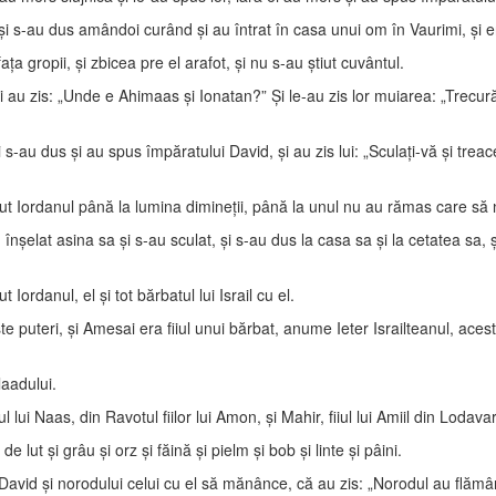
şi s-au dus amândoi curând şi au întrat în casa unui om în Vaurimi, şi er
a gropii, şi zbicea pre el arafot, şi nu s-au ştiut cuvântul.
i au zis: „Unde e Ahimaas şi Ionatan?” Şi le-au zis lor muiarea: „Trecură 
 s-au dus şi au spus împăratului David, şi au zis lui: „Sculaţi-vă şi tre
ecut Iordanul până la lumina dimineţii, până la unul nu au rămas care să n
 înşelat asina sa şi s-au sculat, şi s-au dus la casa sa şi la cetatea sa, 
ordanul, el şi tot bărbatul lui Israil cu el.
puteri, şi Amesai era fiiul unui bărbat, anume Ieter Israilteanul, acesta
laadului.
l lui Naas, din Ravotul fiilor lui Amon, şi Mahir, fiiul lui Amiil din Lodav
 lut şi grâu şi orz şi făină şi pielm şi bob şi linte şi pâini.
i David şi norodului celui cu el să mănânce, că au zis: „Norodul au flămânz