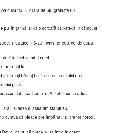
pă cuvântul lui? Iară de nu, grăiaşte tu!”
ă de pui în ţarină, şi ca o scroafă sălbatecă în câmp, şi
 aude, şi va zice: «S-au învins norodul cel de după
puterii toţi cei ce sânt cu ei.
în mijlocul lor.
 din toţi bărbaţii cei ce sânt cu el nici unul.
 nici piiatră”.
sipească sfatul cel bun a lui Ahitofel, ca să aducă
 Israil, şi aşea şi aşea am sfătuit eu.
ca nu cumva să pleace pre împăratul şi pre tot norodul
 David, că nu să putea ivi să între în cetate.