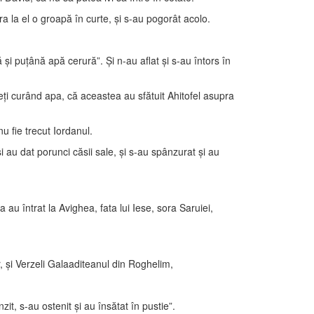
a la el o groapă în curte, şi s-au pogorât acolo.
şi puţână apă cerură”. Şi n-au aflat şi s-au întors în
aceţi curând apa, că aceastea au sfătuit Ahitofel asupra
u fie trecut Iordanul.
şi au dat porunci căsii sale, şi s-au spânzurat şi au
 au întrat la Avighea, fata lui Iese, sora Saruiei,
ar, şi Verzeli Galaaditeanul din Roghelim,
it, s-au ostenit şi au însătat în pustie”.