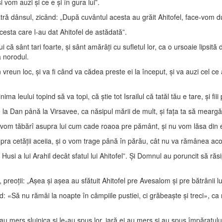
 vom auzi şi ce e şi în gura lui”.
tră dânsul, zicând: „După cuvântul acesta au grăit Ahitofel, face-vom du
esta care l-au dat Ahitofel de astădată”.
 lui că sânt tari foarte, şi sânt amărâţi cu sufletul lor, ca o ursoaie lipsit
ă norodul.
reun loc, şi va fi când va cădea preste ei la început, şi va auzi cel ce
ima leului topind să va topi, că ştie tot Israilul că tatăl tău e tare, şi fiii 
de la Dan până la Virsavee, ca năsipul mării de mult, şi faţa ta să meargă 
 vom tăbărî asupra lui cum cade roaoa pre pământ, şi nu vom lăsa din el şi
supra cetăţii aceiia, şi o vom trage până în părău, cât nu va rămânea acolo
i Husi a lui Arahil decât sfatul lui Ahitofel”. Şi Domnul au poruncit să ră
 preoţii: „Aşea şi aşea au sfătuit Ahitofel pre Avesalom şi pre bătrânii lui
ând: «Să nu rămâi la noapte în câmpiile pustiei, ci grăbeaşte şi treci», 
au mers slujnica şi le-au spus lor, iară ei au mers şi au spus împăratului