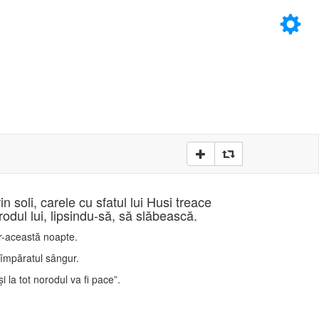
×
D
D
n soli, carele cu sfatul lui Husi treace
odul lui, lipsindu-să, să slăbească.
tr-această noapte.
re împăratul sângur.
 la tot norodul va fi pace”.