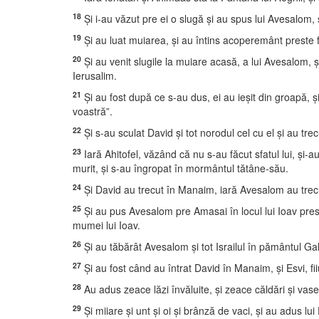
18
Şi i-au văzut pre ei o slugă şi au spus lui Avesalom, 
19
Şi au luat muiarea, şi au întins acoperemânt preste faţ
20
Şi au venit slugile la muiare acasă, a lui Avesalom, ş
Ierusalim.
21
Şi au fost după ce s-au dus, ei au ieşit din groapă, şi
voastră”.
22
Şi s-au sculat David şi tot norodul cel cu el şi au tr
23
Iară Ahitofel, văzând că nu s-au făcut sfatul lui, şi-au
murit, şi s-au îngropat în mormântul tătâne-său.
24
Şi David au trecut în Manaim, iară Avesalom au trecut I
25
Şi au pus Avesalom pre Amasai în locul lui Ioav preste 
mumei lui Ioav.
26
Şi au tăbărât Avesalom şi tot Israilul în pământul Ga
27
Şi au fost când au întrat David în Manaim, şi Esvi, fiiu
28
Au adus zeace lăzi învăluite, şi zeace căldări şi vase de
29
Şi miiare şi unt şi oi şi brânză de vaci, şi au adus lu