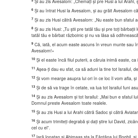
5
Şi au zis Avesalom: „Chemaţi şi pre Husi a lui Arahi, şi
6
Şi au întrat Husi la Avesalom, şi au grăit Avesalom că
7
Şi au zis Husi cătră Avesalom: „Nu easte bun sfatul ac
8
Şi au zis Husi: „Tu ştii pre tatăl tău şi pre toţi bărbaţii
tatăl tău e bărbat războinic şi nu va lăsa să odihneasc
9
Că, iată, el acum easte ascuns în vreun munte sau în v
Avesalom!»
10
Şi el easte încă fiiul puterii, a căruia inimă easte, ca in
11
Aşea-ţi dau eu sfat, ca să aduni la tine tot Israilul, 
12
Şi vom mearge asupra lui ori în ce loc îl vom afla, şi
13
Şi de să va trage în cetate, va lua tot Israilul funi a
14
Şi au zis Avesalom şi tot Israilul: „Mai bun e sfatul lu
Domnul preste Avesalom toate realele.
15
Şi au zis Husi a lui Arahi cătră Sadoc şi cătră Aviatar,
16
Şi acum trimiteţi degrabă şi daţi ştire lui David, zic
cel cu el”.
17
Iară Ionatan şi Ahimaas sta la Fântâna lui Roghil, şi 