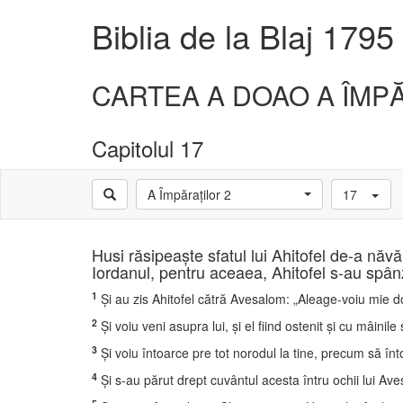
Biblia de la Blaj 1795
CARTEA A DOAO A ÎMP
Capitolul 17
A Împăraţilor 2
17
Husi răsipeaşte sfatul lui Ahitofel de-a năvă
Iordanul, pentru aceaea, Ahitofel s-au spânz
1
Şi au zis Ahitofel cătră Avesalom: „Aleage-voiu mie d
2
Şi voiu veni asupra lui, şi el fiind ostenit şi cu mâinile
3
Şi voiu întoarce pre tot norodul la tine, precum să înt
4
Şi s-au părut drept cuvântul acesta întru ochii lui Avesal