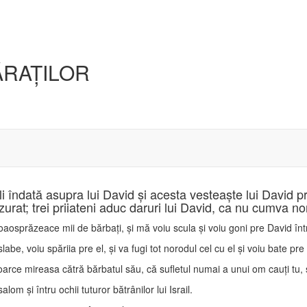
ĂRAŢILOR
li îndată asupra lui David şi acesta vesteaşte lui David pri
urat; trei priiateni aduc daruri lui David, ca nu cumva nor
oaosprăzeace mii de bărbaţi, şi mă voiu scula şi voiu goni pre David în
 slabe, voiu spăriia pre el, şi va fugi tot norodul cel cu el şi voiu bate p
oarce mireasa cătră bărbatul său, că sufletul numai a unui om cauţi tu, şi
om şi întru ochii tuturor bătrânilor lui Israil.