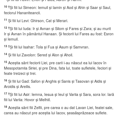
10
†
Şi fiii lui Simeon: Iemuil şi Iamin şi Aod şi Ahin şi Saar şi Saul,
feciorul Hananiteancii.
11
Şi fiii lui Levi: Ghirson, Cat şi Merari.
12
†
Şi fiii lui Iuda: Ir şi Avnan şi Silom şi Fares şi Zara; şi au murit
Ir şi Avnan în pământul Hanaan. Şi feciorii lui Fares au fost: Esron
şi Iemuil.
13
†
Şi fiii lui Isahar: Tola şi Fua şi Asum şi Samvran.
14
Şi fiii lui Zavolon: Sered şi Alon şi Ahoil.
15
Aceştia sânt feciorii Liei, pre carii i-au născut ea lui Iacov în
Mesopotamiia Siriei, şi pre Dina, fata lui, toate sufletele, feciori şi
feate treizeci şi trei.
16
Şi fiii lui Gad: Safon şi Anghis şi Sanis şi Tasovan şi Aidis şi
Aroidis şi Areilis.
17
†
Şi fiii lui Asir: Iemna, Iesua şi Ieul şi Variia şi Sara, sora lor. Iară
fiii lui Variia: Hovor şi Melhiil.
18
Aceştia sânt fiii Zelfii, pre carea o au dat Lavan Liei, featei sale,
carea au născut pre aceştia lui Iacov, şeasăsprăzeace suflete.