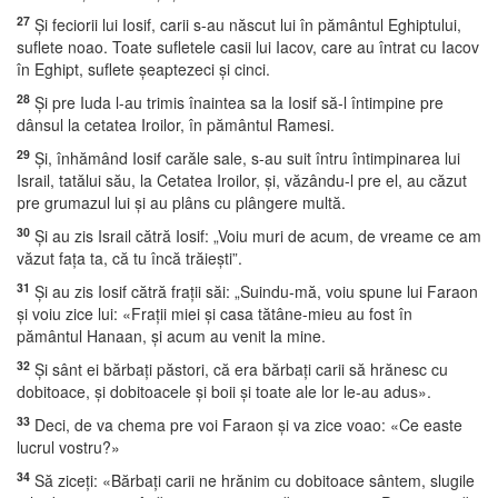
27
Şi feciorii lui Iosif, carii s-au născut lui în pământul Eghiptului,
suflete noao. Toate sufletele casii lui Iacov, care au întrat cu Iacov
în Eghipt, suflete şeaptezeci şi cinci.
28
Şi pre Iuda l-au trimis înaintea sa la Iosif să-l întimpine pre
dânsul la cetatea Iroilor, în pământul Ramesi.
29
Şi, înhămând Iosif carăle sale, s-au suit întru întimpinarea lui
Israil, tatălui său, la Cetatea Iroilor, şi, văzându-l pre el, au căzut
pre grumazul lui şi au plâns cu plângere multă.
30
Şi au zis Israil cătră Iosif: „Voiu muri de acum, de vreame ce am
văzut faţa ta, că tu încă trăieşti”.
31
Şi au zis Iosif cătră fraţii săi: „Suindu-mă, voiu spune lui Faraon
şi voiu zice lui: «Fraţii miei şi casa tătâne-mieu au fost în
pământul Hanaan, şi acum au venit la mine.
32
Şi sânt ei bărbaţi păstori, că era bărbaţi carii să hrănesc cu
dobitoace, şi dobitoacele şi boii şi toate ale lor le-au adus».
33
Deci, de va chema pre voi Faraon şi va zice voao: «Ce easte
lucrul vostru?»
34
Să ziceţi: «Bărbaţi carii ne hrănim cu dobitoace sântem, slugile