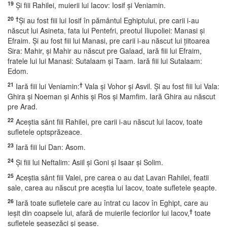
19
Şi fiii Rahilei, muierii lui Iacov: Iosif şi Veniamin.
20
†
Şi au fost fiii lui Iosif în pământul Eghiptului, pre carii i-au
născut lui Asineta, fata lui Pentefri, preotul Iliupoliei: Manasi şi
Efraim. Şi au fost fiii lui Manasi, pre carii i-au născut lui ţiitoarea
Sira: Mahir, şi Mahir au născut pre Galaad, iară fiii lui Efraim,
fratele lui lui Manasi: Sutalaam şi Taam. Iară fiii lui Sutalaam:
Edom.
21
†
Iară fiii lui Veniamin:
Vala şi Vohor şi Asvil. Şi au fost fiii lui Vala:
Ghira şi Noeman şi Anhis şi Ros şi Mamfim. Iară Ghira au născut
pre Arad.
22
Aceştia sânt fiii Rahilei, pre carii i-au născut lui Iacov, toate
sufletele optsprăzeace.
23
Iară fiii lui Dan: Asom.
24
Şi fiii lui Neftalim: Asiil şi Goni şi Isaar şi Solim.
25
Aceştia sânt fiii Valei, pre carea o au dat Lavan Rahilei, featii
sale, carea au născut pre aceştia lui Iacov, toate sufletele şeapte.
26
Iară toate sufletele care au întrat cu Iacov în Eghipt, care au
†
ieşit din coapsele lui, afară de muierile feciorilor lui Iacov,
toate
sufletele şeasezăci şi şease.