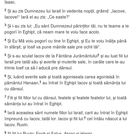
Isaac.
2
Şi au zis Dumnezeu lui Israil în vedeniia nopţii, grăind: „Iacove,
Iacove!” Iară el au zis: „Ce easte?”
3
Şi i-au zis lui: „Eu sânt Dumnezeul părinţilor tăi, nu te teame a te
pogorî în Eghipt, că neam mare te voiu face acolo.
4
Şi Eu Mă voiu pogorî cu tine în Eghipt, şi Eu te voiu înălţa până
în sfârşit, şi Iosif va pune mâinile sale pre ochii tăi”.
5
†
Şi s-au sculat Iacov de la Fântâna Jurământului
şi au luat fiii lui
Israil pre tatăl său şi averile şi muierile sale, în carăle care le-au
trimis Iosif ca să-l aducă pre dânsul.
6
Şi, luând averile sale şi toată agoniseala carea agonisisă în
†
pământul Hanaan,
au întrat în Eghipt Iacov şi toată sămânţa lui
cu dânsul.
7
Fiii şi fiii fiilor lui cu dânsul, featele şi featele featelor lui, şi toată
sămânţa lui au întrat în Eghipt.
8
Iară aceastea sânt numele fiilor lui Israil, carii au întrat în Eghipt
†
împreună cu Iacov, tatăl lor. Iacov şi fiii lui:
cel întâiu născut a lui
Iacov, Ruvin.
9
Şi fiii lui Ruvin: Enoh şi Falus, Asron şi Harmi.