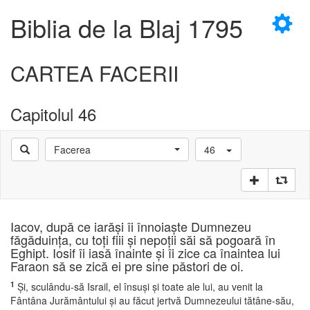
×
Biblia de la Blaj 1795
CARTEA FACERII
Capitolul 46
D
Facerea
46
D
Iacov, după ce iarăşi îi înnoiaşte Dumnezeu
făgăduinţa, cu toţi fiii şi nepoţii săi să pogoară în
Eghipt. Iosif îi iasă înainte şi îi zice ca înaintea lui
Faraon să se zică ei pre sine păstori de oi.
1
Şi, sculându-să Israil, el însuşi şi toate ale lui, au venit la
Fântâna Jurământului şi au făcut jertvă Dumnezeului tătâne-său,