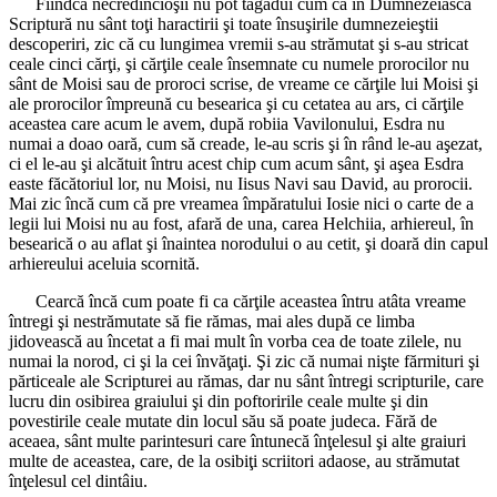
Fiindcă necredincioşii nu pot tăgădui cum că în Dumnezeiasca
Scriptură nu sânt toţi haractirii şi toate însuşirile dumnezeieştii
descoperiri, zic că cu lungimea vremii s-au strămutat şi s-au stricat
ceale cinci cărţi, şi cărţile ceale însemnate cu numele prorocilor nu
sânt de Moisi sau de proroci scrise, de vreame ce cărţile lui Moisi şi
ale prorocilor împreună cu besearica şi cu cetatea au ars, ci cărţile
aceastea care acum le avem, după robiia Vavilonului, Esdra nu
numai a doao oară, cum să creade, le-au scris şi în rând le-au aşezat,
ci el le-au şi alcătuit întru acest chip cum acum sânt, şi aşea Esdra
easte făcătoriul lor, nu Moisi, nu Iisus Navi sau David, au prorocii.
Mai zic încă cum că pre vreamea împăratului Iosie nici o carte de a
legii lui Moisi nu au fost, afară de una, carea Helchiia, arhiereul, în
besearică o au aflat şi înaintea norodului o au cetit, şi doară din capul
arhiereului aceluia scornită.
Cearcă încă cum poate fi ca cărţile aceastea întru atâta vreame
întregi şi nestrămutate să fie rămas, mai ales după ce limba
jidovească au încetat a fi mai mult în vorba cea de toate zilele, nu
numai la norod, ci şi la cei învăţaţi. Şi zic că numai nişte fărmituri şi
părticeale ale Scripturei au rămas, dar nu sânt întregi scripturile, care
lucru din osibirea graiului şi din poftoririle ceale multe şi din
povestirile ceale mutate din locul său să poate judeca. Fără de
aceaea, sânt multe parintesuri care întunecă înţelesul şi alte graiuri
multe de aceastea, care, de la osibiţi scriitori adaose, au strămutat
înţelesul cel dintâiu.