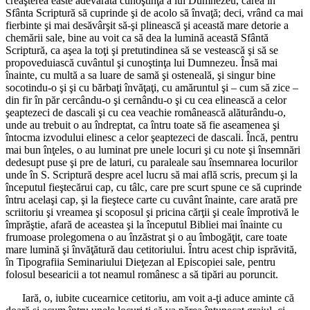
creaşterea easte adevărata cunoştinţă a lui Dumnezeu, carea în
Sfânta Scriptură să cuprinde şi de acolo să învaţă; deci, vrând ca mai
fierbinte şi mai desăvârşit să-şi plinească şi această mare detorie a
chemării sale, bine au voit ca să dea la lumină această Sfântă
Scriptură, ca aşea la toţi şi pretutindinea să se vestească şi să se
propoveduiască cuvântul şi cunoştinţa lui Dumnezeu. Însă mai
înainte, cu multă a sa luare de samă şi osteneală, şi singur bine
socotindu-o şi şi cu bărbaţi învăţaţi, cu amăruntul şi – cum să zice –
din fir în păr cercându-o şi cernându-o şi cu cea elinească a celor
şeaptezeci de dascali şi cu cea veachie românească alăturându-o,
unde au trebuit o au îndreptat, ca întru toate să fie aseamenea şi
întocma izvodului elinesc a celor şeaptezeci de dascali. Încă, pentru
mai bun înţeles, o au luminat pre unele locuri şi cu note şi însemnări
dedesupt puse şi pre de laturi, cu paraleale sau însemnarea locurilor
unde în S. Scriptură despre acel lucru să mai află scris, precum şi la
începutul fieştecărui cap, cu tâlc, care pre scurt spune ce să cuprinde
întru acelaşi cap, şi la fieştece carte cu cuvânt înainte, care arată pre
scriitoriu şi vreamea şi scoposul şi pricina cărţii şi ceale împrotivă le
împrăştie, afară de aceastea şi la începutul Bibliei mai înainte cu
frumoase prolegomena o au înzăstrat şi o au îmbogăţit, care toate
mare lumină şi învăţătură dau cetitoriului. Întru acest chip isprăvită,
în Tipografiia Seminariului Dieţezan al Episcopiei sale, pentru
folosul besearicii a tot neamul românesc a să tipări au poruncit.
Iară, o, iubite cucearnice cetitoriu, am voit a-ţi aduce aminte că