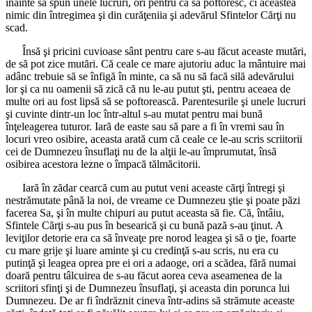
înainte să spun unele lucruri, ori pentru că să poftoresc, ci aceastea
nimic din întregimea şi din curăţeniia şi adevărul Sfintelor Cărţi nu
scad.
Însă şi pricini cuvioase sânt pentru care s-au făcut aceaste mutări,
de să pot zice mutări. Că ceale ce mare ajutoriu aduc la mântuire mai
adânc trebuie să se înfigă în minte, ca să nu să facă silă adevărului
lor şi ca nu oamenii să zică că nu le-au putut şti, pentru aceaea de
multe ori au fost lipsă să se poftorească. Parentesurile şi unele lucruri
şi cuvinte dintr-un loc într-altul s-au mutat pentru mai bună
înţeleagerea tuturor. Iară de easte sau să pare a fi în vremi sau în
locuri vreo osibire, aceasta arată cum că ceale ce le-au scris scriitorii
cei de Dumnezeu însuflaţi nu de la alţii le-au împrumutat, însă
osibirea acestora lezne o împacă tălmăcitorii.
Iară în zădar cearcă cum au putut veni aceaste cărţi întregi şi
nestrămutate până la noi, de vreame ce Dumnezeu ştie şi poate păzi
facerea Sa, şi în multe chipuri au putut aceasta să fie. Că, întâiu,
Sfintele Cărţi s-au pus în besearică şi cu bună pază s-au ţinut. A
leviţilor detorie era ca să înveaţe pre norod leagea şi să o ţie, foarte
cu mare grije şi luare aminte şi cu credinţă s-au scris, nu era cu
putinţă şi leagea oprea pre ei ori a adaoge, ori a scădea, fără numai
doară pentru tâlcuirea de s-au făcut aorea ceva aseamenea de la
scriitori sfinţi şi de Dumnezeu însuflaţi, şi aceasta din porunca lui
Dumnezeu. De ar fi îndrăznit cineva într-adins să strămute aceaste