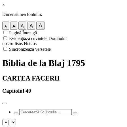
×
Dimensiunea fontului:
A
A
A
A
A
Pagină Întreagă
Evidențiază cuvintele Domnului
nostru Iisus Hristos
Sincronizează versetele
Biblia de la Blaj 1795
CARTEA FACERII
Capitolul 40