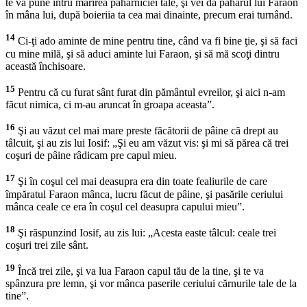
te va pune întru mărirea păhărniciei tale, şi vei da păharul lui Faraon
în mâna lui, după boieriia ta cea mai dinainte, precum erai turnând.
14
Ci-ţi ado aminte de mine pentru tine, când va fi bine ţie, şi să faci
cu mine milă, şi să aduci aminte lui Faraon, şi să mă scoţi dintru
această închisoare.
15
Pentru că cu furat sânt furat din pământul evreilor, şi aici n-am
făcut nimica, ci m-au aruncat în groapa aceasta”.
16
Şi au văzut cel mai mare preste făcătorii de pâine că drept au
tâlcuit, şi au zis lui Iosif: „Şi eu am văzut vis: şi mi să părea că trei
coşuri de pâine râdicam pre capul mieu.
17
Şi în coşul cel mai deasupra era din toate fealiurile de care
împăratul Faraon mânca, lucru făcut de pâine, şi pasările ceriului
mânca ceale ce era în coşul cel deasupra capului mieu”.
18
Şi răspunzind Iosif, au zis lui: „Acesta easte tâlcul: ceale trei
coşuri trei zile sânt.
19
Încă trei zile, şi va lua Faraon capul tău de la tine, şi te va
spânzura pre lemn, şi vor mânca paserile ceriului cărnurile tale de la
tine”.