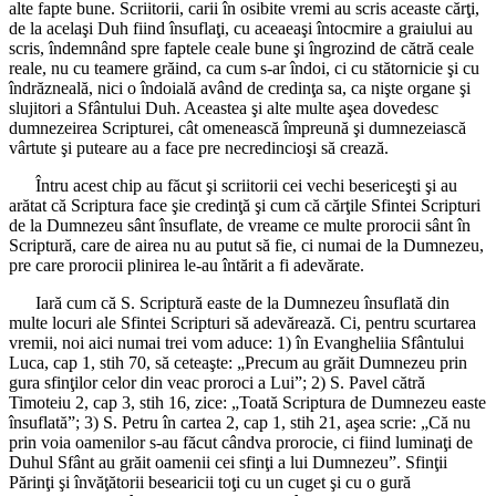
alte fapte bune. Scriitorii, carii în osibite vremi au scris aceaste cărţi,
de la acelaşi Duh fiind însuflaţi, cu aceaeaşi întocmire a graiului au
scris, îndemnând spre faptele ceale bune şi îngrozind de cătră ceale
reale, nu cu teamere grăind, ca cum s-ar îndoi, ci cu stătornicie şi cu
îndrăzneală, nici o îndoială având de credinţa sa, ca nişte organe şi
slujitori a Sfântului Duh. Aceastea şi alte multe aşea dovedesc
dumnezeirea Scripturei, cât omenească împreună şi dumnezeiască
vârtute şi puteare au a face pre necredincioşi să crează.
Întru acest chip au făcut şi scriitorii cei vechi besericeşti şi au
arătat că Scriptura face şie credinţă şi cum că cărţile Sfintei Scripturi
de la Dumnezeu sânt însuflate, de vreame ce multe prorocii sânt în
Scriptură, care de airea nu au putut să fie, ci numai de la Dumnezeu,
pre care prorocii plinirea le-au întărit a fi adevărate.
Iară cum că S. Scriptură easte de la Dumnezeu însuflată din
multe locuri ale Sfintei Scripturi să adevărează. Ci, pentru scurtarea
vremii, noi aici numai trei vom aduce: 1) în Evangheliia Sfântului
Luca, cap 1, stih 70, să ceteaşte: „Precum au grăit Dumnezeu prin
gura sfinţilor celor din veac proroci a Lui”; 2) S. Pavel cătră
Timoteiu 2, cap 3, stih 16, zice: „Toată Scriptura de Dumnezeu easte
însuflată”; 3) S. Petru în cartea 2, cap 1, stih 21, aşea scrie: „Că nu
prin voia oamenilor s-au făcut cândva prorocie, ci fiind luminaţi de
Duhul Sfânt au grăit oamenii cei sfinţi a lui Dumnezeu”. Sfinţii
Părinţi şi învăţătorii besearicii toţi cu un cuget şi cu o gură