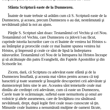
Sfânta Scriptură easte de la Dumnezeu.
Înainte de toate trebuie să arătăm cum că S. Scriptură easte de la
Dumnezeu, şi aceaea, precum Dumnezeu o au dat, nestrămutată şi
nevătămată până la noi au ajuns.
Părţile S. Scripturi sânt doao: Testamântul cel Vechiu şi cel Nou.
Testamântul cel Vechiu, care Dumnezeu cu jidovii l-au făcut,
cuprinde istoriia lucrurilor care cu ei înainte de venirea lui Hristos s-
au întâmplat şi prorociile ceale ce mai înainte spunea venirea lui
Hristos, şi împreună şi ceale ce sânt de lipsă la îndreptarea
năravurilor. Testamântul cel Nou de la întruparea lui Hristos înceape
şi să alcătuiaşte din patru Evanghelii, din Faptele Apostolilor şi din
Scrisorile lor.
Zicem, dară, că Scriptura cu adevărat easte sfântă şi de la
Dumnezeu însuflată, şi aceasta mai vârtos pentru aceaea că toţi
haractirii şi toate seamnele şi însuşirile descoperirei ceii adevărate şi
dumnezeieşti întru sine le are. Aceastea sânt temeiurile ceale mai
dintâiu ale credinţei ceii adevărate, cum că easte un Dumnezeu,
Carele toate le ocârmuiaşte, sufletul easte nemuritoriu şi omul are
volnicie şi altele aseamenea, care de învăţătura cea sânătoasă
nevătămată, drept, după legile firei ceale noao cunoscute să ţin.
Minunile ceale înaintea a nenumărată mulţime de oameni făcute,