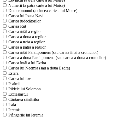
Leviticul (a treia carte a lui Moise)
Numerii (a patra carte a lui Moise)
Deuteronomul (a cincea carte a lui Moise)
Cartea lui Iosua Navi
Cartea judecătorilor
Cartea Rut
Cartea întâi a regilor
Cartea a doua a regilor
Cartea a treia a regilor
Cartea a patra a regilor
Cartea întâi Paralipomena (sau cartea întâi a cronicilor)
Cartea a doua Paralipomena (sau cartea a doua a cronicilor)
Cartea întâi a lui Ezdra
Cartea lui Neemia (sau a doua Ezdra)
Estera
Cartea lui Iov
Psalmii
Pildele lui Solomon
Ecclesiastul
Cântarea cântărilor
Isaia
Ieremia
Plângerile lui Ieremia