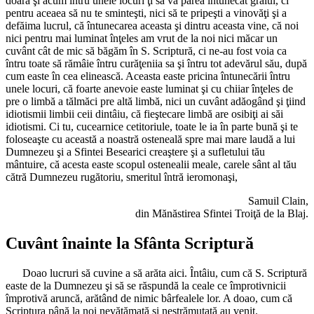
doară şi acum întru unele locuri ţi să va părea întunecat graiul, ci
pentru aceaea să nu te sminteşti, nici să te pripeşti a vinovăţi şi a
defăima lucrul, că întunecarea aceasta şi dintru aceasta vine, că noi
nici pentru mai luminat înţeles am vrut de la noi nici măcar un
cuvânt cât de mic să băgăm în S. Scriptură, ci ne-au fost voia ca
întru toate să rămâie întru curăţeniia sa şi întru tot adevărul său, după
cum easte în cea elinească. Aceasta easte pricina întunecării întru
unele locuri, că foarte anevoie easte luminat şi cu chiiar înţeles de
pre o limbă a tălmăci pre altă limbă, nici un cuvânt adăogând şi ţiind
idiotismii limbii ceii dintâiu, că fieştecare limbă are osibiţi ai săi
idiotismi. Ci tu, cucearnice cetitoriule, toate le ia în parte bună şi te
foloseaşte cu această a noastră osteneală spre mai mare laudă a lui
Dumnezeu şi a Sfintei Besearici creaştere şi a sufletului tău
mântuire, că acesta easte scopul ostenealii meale, carele sânt al tău
cătră Dumnezeu rugătoriu, smeritul întră ieromonaşi,
Samuil Clain,
din Mănăstirea Sfintei Troiţă de la Blaj.
Cuvânt înainte la Sfânta Scriptură
Doao lucruri să cuvine a să arăta aici. Întâiu, cum că S. Scriptură
easte de la Dumnezeu şi să se răspundă la ceale ce împrotivnicii
împrotivă aruncă, arătând de nimic bârfealele lor. A doao, cum că
Scriptura până la noi nevătămată şi nestrămutată au venit.