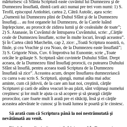
mărturisesc că Sfânta Scriptură easte cuvântul lui Dumnezeu şi de
Dumnezeu însuflată, dintră carii aici numai pre trei vom numi: 1) S.
Teofil, episcopul Antiohiei, cartea 2, Cătră Autolic, aşea scrie:
„Oamenii lui Dumnezeu plini de Duhul Sfânt şi de la Dumnezeu
însuflaţi… au fost organele lui Dumnezeu, de la Carele luând
înţelepciune, au prorocit de zidirea lumii şi de cealealalte de toate”;
2) S. Atanasie, în Cuvântul de întruparea Cuvântului, scrie: „Cărţile
ceale de Dumnezeu însuflate, scrise în multe locuri, învaţă aceastea”.
Şi în Cartea cătră Marchelin, cap 2, zice: „Toată Scriptura noastră, o,
fiiule, şi cea Veachie şi cea Noao, de la Dumnezeu easte însuflată”;
3) S. Grigorie Nisis, Cuv. 6 împrotiva lui Eunomie, scrie „Toate
oricâte le grăiaşte S. Scriptură sânt cuvintele Duhului Sfânt. Drept
aceaea, de la Dumnezeu fiind însuflaţi prorocii, cu putearea Duhului
Sfânt să însuflă, pentru aceaea toată Scriptura de la Dumnezeu
însuflată să zice”. Aceastea acum, despre însuflarea dumnezeiască
cu carea s-au scris S. Scriptură, ajungă, numai atâta mai aduc
aminte, cum că jidovii, de la care am luat noi, creştinii, cărţile
Scripturei şi carii de atâtea veacuri le-au păzit, sânt vrăjmaşi numelui
creştinesc şi lor mult le ajuta ca să acopere şi să şteargă cărţile
prorocilor, care foarte mult îi arată pre ei rătăciţi, însă şi ei cărţile
aceastea adevărate le cunosc şi în toată lumea le poartă şi le cinstesc.
Să arată cum că Scriptura până la noi nestrămutată şi
nevătămată au venit.