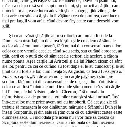
cinci cărţi, care greceaşte să zic Pentateucos, David al psalmilor,
măcar a celor ce să scriu supt numele lui, şi prorocii a cărţilor care
numele lor au, easte lucru adeverit şi de sinagoga jidovilor, şi de
besearica creştinească, şi din învăţătura cea de pururea, care lucru
mai pre larg îl vom arăta când despre fieştecare carte deosebi vom
grăi.
Şi cu adevărat şi cărţile altor scriitori, carii nu au fost de la
Dumnezeu însuflaţi, nu de airea le ştim şi le creadem că sânt ale
acelor ale cărora nume poartă, fără numai din consensul oamenilor
celor ce pre vremile acealea când s-au scris, sau curând aproape, au
trăit, carii cu o gură zic că sânt aceale scrisori ale acelora a cărora
nume poartă. Aşea cărţile lui Aristotil şi ale lui Platon zicem că sânt
ale lor, pentru că cei ce curând au fost după ei le-au cunoscut şi le-au
ţinut că au fost ale lor, cum învaţă S. Augustin, cartea 31,
Asupra lui
Faustin
, cap 6: „Nu de airea noi şi în cărţile păgâneşti ştim pre
scriitori, fără numai din consensul cel de obşte şi din mărturisirea
celor ce au fost înainte de noi. De unde ştiu oamenii că sânt cărţile
lui Platon, ale lui Aristotil, ale lui Ciceron, fără numai din
mărturisirea cea de pururea a vremilor care şieşi şi-au urmat”. Însă
într-acest loc mare price avem noi cu înnoitorii. Că aceştia zic că
trebuie să meargem la cea dinlăuntru mărturie a Sfântului Duh şi la
însăşi Scripturile, şi din eale să ştim cum că cu adevărat cartea easte
dumnezeiască. Ci niciodată pre aceia nu-i vor face să crează că
Scriptura easte dumnezeiască, carii au îndoială de dumnezeirea