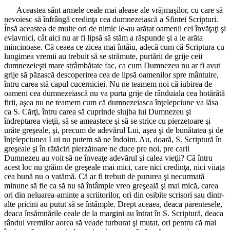
Aceastea sânt armele ceale mai alease ale vrăjmaşilor, cu care să
nevoiesc să înfrângă credinţa cea dumnezeiască a Sfintei Scripturi.
Însă aceastea de multe ori de nimic le-au arătat oamenii cei învăţaţi şi
evlavnici, cât aici nu ar fi lipsă să stăm a răspunde şi a le arăta
mincinoase. Că ceaea ce zicea mai întâiu, adecă cum că Scriptura cu
lungimea vremii au trebuit să se strămute, purtării de grije ceii
dumnezeieşti mare strâmbătate fac, ca cum Dumnezeu nu ar fi avut
grije să păzască descoperirea cea de lipsă oamenilor spre mântuire,
întru carea stă capul cucerniciei. Nu ne teamem noi că iubirea de
oameni cea dumnezeiască nu va purta grije de rânduiala cea hotărâtă
firii, aşea nu ne teamem cum că dumnezeiasca înţelepciune va lăsa
ca S. Cărţi, întru carea să cuprinde slujba lui Dumnezeu şi
îndreptarea vieţii, să se ameastece şi să se strice cu pierzetoare şi
urâte greşeale, şi, precum de adevărul Lui, aşea şi de bunătatea şi de
înţelepciunea Lui nu putem să ne îndoim. Au, doară, S. Scriptură în
greşeale şi în rătăciri pierzătoare ne duce pre noi, pre carii
Dumnezeu au voit să ne înveaţe adevărul şi calea vieţii? Că întru
acest loc nu grăim de greşeale mai mici, care nici credinţa, nici viiaţa
cea bună nu o vatămă. Că ar fi trebuit de pururea şi necurmată
minune să fie ca să nu să întâmple vreo greşeală şi mai mică, carea
ori din neluarea-aminte a scriitorilor, ori din osibite scrisori sau dintr-
alte pricini au putut să se întâmple. Drept aceaea, deaca parentesele,
deaca însămnările ceale de la margini au întrat în S. Scriptură, deaca
rândul vremilor aorea să veade turburat şi mutat, ori pentru că mai