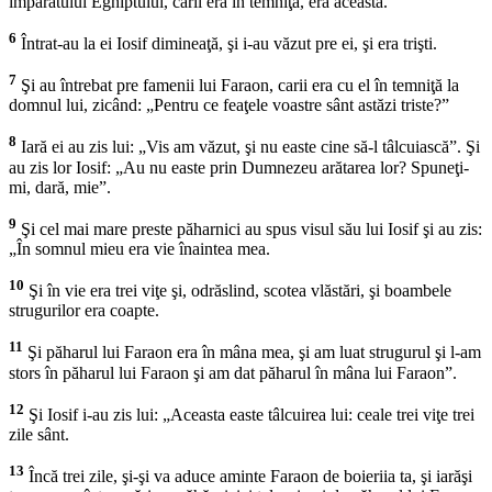
împăratului Eghiptului, carii era în temniţă, era aceasta.
6
Întrat-au la ei Iosif dimineaţă, şi i-au văzut pre ei, şi era trişti.
7
Şi au întrebat pre famenii lui Faraon, carii era cu el în temniţă la
domnul lui, zicând: „Pentru ce feaţele voastre sânt astăzi triste?”
8
Iară ei au zis lui: „Vis am văzut, şi nu easte cine să-l tâlcuiască”. Şi
au zis lor Iosif: „Au nu easte prin Dumnezeu arătarea lor? Spuneţi-
mi, dară, mie”.
9
Şi cel mai mare preste păharnici au spus visul său lui Iosif şi au zis:
„În somnul mieu era vie înaintea mea.
10
Şi în vie era trei viţe şi, odrăslind, scotea vlăstări, şi boambele
strugurilor era coapte.
11
Şi păharul lui Faraon era în mâna mea, şi am luat strugurul şi l-am
stors în păharul lui Faraon şi am dat păharul în mâna lui Faraon”.
12
Şi Iosif i-au zis lui: „Aceasta easte tâlcuirea lui: ceale trei viţe trei
zile sânt.
13
Încă trei zile, şi-şi va aduce aminte Faraon de boieriia ta, şi iarăşi