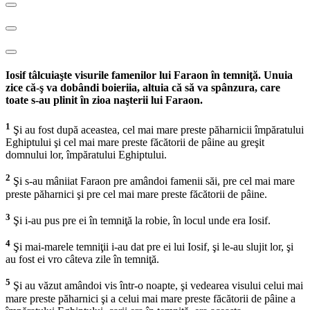
Iosif tâlcuiaşte visurile famenilor lui Faraon în temniţă. Unuia
zice că-ş va dobândi boieriia, altuia că să va spânzura, care
toate s-au plinit în zioa naşterii lui Faraon.
1
Şi au fost după aceastea, cel mai mare preste păharnicii împăratului
Eghiptului şi cel mai mare preste făcătorii de pâine au greşit
domnului lor, împăratului Eghiptului.
2
Şi s-au mâniiat Faraon pre amândoi famenii săi, pre cel mai mare
preste păharnici şi pre cel mai mare preste făcătorii de pâine.
3
Şi i-au pus pre ei în temniţă la robie, în locul unde era Iosif.
4
Şi mai-marele temniţii i-au dat pre ei lui Iosif, şi le-au slujit lor, şi
au fost ei vro câteva zile în temniţă.
5
Şi au văzut amândoi vis într-o noapte, şi vedearea visului celui mai
mare preste păharnici şi a celui mai mare preste făcătorii de pâine a