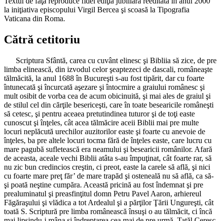
Textul de faţă reproduce fidel ediţia jubiliară reeditată în anul 2000
la iniţiativa episcopului Virgil Bercea şi scoasă la Tipografia
Vaticana din Roma.
Cătră cetitoriu
Scriptura Sfântă, carea cu cuvânt elinesc şi Bibliia să zice, de pre
limba elinească, din izvodul celor şeaptezeci de dascali, româneaşte
tălmăcită, la anul 1688 în Bucureşti s-au fost tipărit, dar cu foarte
întunecată şi încurcată aşezare şi întocmire a graiului românesc şi
mult osibit de vorba cea de acum obicinuită, şi mai ales de graiul şi
de stilul cel din cărţile besericeşti, care în toate besearicile româneşti
să cetesc, şi pentru aceaea pretutindinea tuturor şi de toţi easte
cunoscut şi înţeles, cât acea tălmăcire aceii Biblii mai pre multe
locuri neplăcută urechilor auzitorilor easte şi foarte cu anevoie de
înţeles, ba pre altele locuri tocma fără de înţeles easte, care lucru cu
mare pagubă sufletească era neamului şi besearicii românilor. Afară
de aceasta, aceale vechi Biblii atâta s-au împuţinat, cât foarte rar, să
nu zic bun credincios creştin, ci preot, easte la carele să află, şi nici
cu foarte mare preţ făr’ de mare trapăd şi osteneală nu să află, ca să-
şi poată neştine cumpăra. Această pricină au fost îndemnat şi pre
prealuminatul şi preasfinţitul domn Petru Pavel Aaron, arhiereul
Făgăraşului şi vlădica a tot Ardealul şi a părţilor Ţării Ungureşti, cât
toată S. Scriptură pre limba românească însuşi o au tălmăcit, ci încă
mai lipsindu-i mâna şi îndreptarea cea mai de pre urmă, Tatăl Ceresc