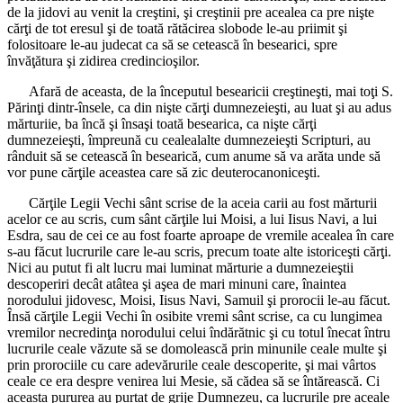
de la jidovi au venit la creştini, şi creştinii pre acealea ca pre nişte
cărţi de tot eresul şi de toată rătăcirea slobode le-au priimit şi
folositoare le-au judecat ca să se cetească în besearici, spre
învăţătura şi zidirea credincioşilor.
Afară de aceasta, de la începutul besearicii creştineşti, mai toţi S.
Părinţi dintr-însele, ca din nişte cărţi dumnezeieşti, au luat şi au adus
mărturiie, ba încă şi însaşi toată besearica, ca nişte cărţi
dumnezeieşti, împreună cu cealealalte dumnezeieşti Scripturi, au
rânduit să se cetească în besearică, cum anume să va arăta unde să
vor pune cărţile aceastea care să zic deuterocanoniceşti.
Cărţile Legii Vechi sânt scrise de la aceia carii au fost mărturii
acelor ce au scris, cum sânt cărţile lui Moisi, a lui Iisus Navi, a lui
Esdra, sau de cei ce au fost foarte aproape de vremile acealea în care
s-au făcut lucrurile care le-au scris, precum toate alte istoriceşti cărţi.
Nici au putut fi alt lucru mai luminat mărturie a dumnezeieştii
descoperiri decât atâtea şi aşea de mari minuni care, înaintea
norodului jidovesc, Moisi, Iisus Navi, Samuil şi prorocii le-au făcut.
Însă cărţile Legii Vechi în osibite vremi sânt scrise, ca cu lungimea
vremilor necredinţa norodului celui îndărătnic şi cu totul înecat întru
lucrurile ceale văzute să se domolească prin minunile ceale multe şi
prin prorociile cu care adevărurile ceale descoperite, şi mai vârtos
ceale ce era despre venirea lui Mesie, să cădea să se întărească. Ci
aceasta pururea au purtat de grije Dumnezeu, ca lucrurile pre aceale