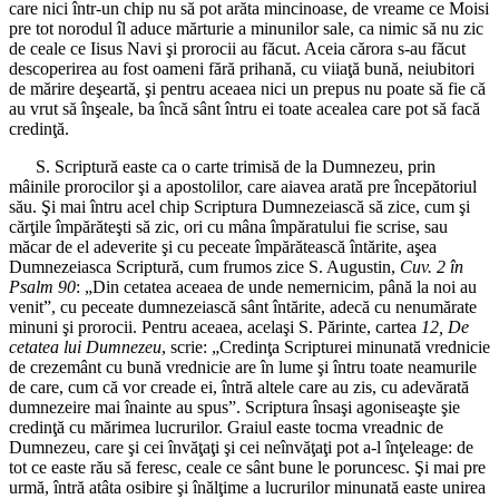
care nici într-un chip nu să pot arăta mincinoase, de vreame ce Moisi
pre tot norodul îl aduce mărturie a minunilor sale, ca nimic să nu zic
de ceale ce Iisus Navi şi prorocii au făcut. Aceia cărora s-au făcut
descoperirea au fost oameni fără prihană, cu viiaţă bună, neiubitori
de mărire deşeartă, şi pentru aceaea nici un prepus nu poate să fie că
au vrut să înşeale, ba încă sânt întru ei toate acealea care pot să facă
credinţă.
S. Scriptură easte ca o carte trimisă de la Dumnezeu, prin
mâinile prorocilor şi a apostolilor, care aiavea arată pre începătoriul
său. Şi mai întru acel chip Scriptura Dumnezeiască să zice, cum şi
cărţile împărăteşti să zic, ori cu mâna împăratului fie scrise, sau
măcar de el adeverite şi cu peceate împărătească întărite, aşea
Dumnezeiasca Scriptură, cum frumos zice S. Augustin,
Cuv. 2 în
Psalm 90
: „Din cetatea aceaea de unde nemernicim, până la noi au
venit”, cu peceate dumnezeiască sânt întărite, adecă cu nenumărate
minuni şi prorocii. Pentru aceaea, acelaşi S. Părinte, cartea
12, De
cetatea lui Dumnezeu
, scrie: „Credinţa Scripturei minunată vrednicie
de crezemânt cu bună vrednicie are în lume şi întru toate neamurile
de care, cum că vor creade ei, întră altele care au zis, cu adevărată
dumnezeire mai înainte au spus”. Scriptura însaşi agoniseaşte şie
credinţă cu mărimea lucrurilor. Graiul easte tocma vreadnic de
Dumnezeu, care şi cei învăţaţi şi cei neînvăţaţi pot a-l înţeleage: de
tot ce easte rău să feresc, ceale ce sânt bune le poruncesc. Şi mai pre
urmă, întră atâta osibire şi înălţime a lucrurilor minunată easte unirea