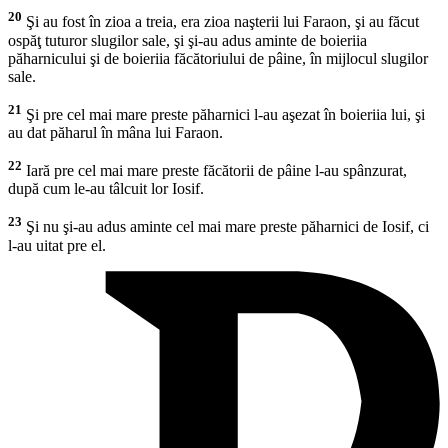
20
Şi au fost în zioa a treia, era zioa naşterii lui Faraon, şi au făcut
ospăţ tuturor slugilor sale, şi şi-au adus aminte de boieriia
păharnicului şi de boieriia făcătoriului de pâine, în mijlocul slugilor
sale.
21
Şi pre cel mai mare preste păharnici l-au aşezat în boieriia lui, şi
au dat păharul în mâna lui Faraon.
22
Iară pre cel mai mare preste făcătorii de pâine l-au spânzurat,
după cum le-au tâlcuit lor Iosif.
23
Şi nu şi-au adus aminte cel mai mare preste păharnici de Iosif, ci
l-au uitat pre el.