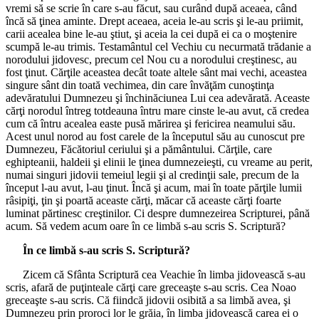
vremi să se scrie în care s-au făcut, sau curând după aceaea, când
încă să ţinea aminte. Drept aceaea, aceia le-au scris şi le-au priimit,
carii acealea bine le-au ştiut, şi aceia la cei după ei ca o moştenire
scumpă le-au trimis. Testamântul cel Vechiu cu necurmată trădanie a
norodului jidovesc, precum cel Nou cu a norodului creştinesc, au
fost ţinut. Cărţile aceastea decât toate altele sânt mai vechi, aceastea
singure sânt din toată vechimea, din care învăţăm cunoştinţa
adevăratului Dumnezeu şi închinăciunea Lui cea adevărată. Aceaste
cărţi norodul întreg totdeauna întru mare cinste le-au avut, că credea
cum că întru acealea easte pusă mărirea şi fericirea neamului său.
Acest unul norod au fost carele de la începutul său au cunoscut pre
Dumnezeu, Făcătoriul ceriului şi a pământului. Cărţile, care
eghipteanii, haldeii şi elinii le ţinea dumnezeieşti, cu vreame au perit,
numai singuri jidovii temeiul legii şi al credinţii sale, precum de la
început l-au avut, l-au ţinut. Încă şi acum, mai în toate părţile lumii
râsipiţi, ţin şi poartă aceaste cărţi, măcar că aceaste cărţi foarte
luminat părtinesc creştinilor. Ci despre dumnezeirea Scripturei, până
acum. Să vedem acum oare în ce limbă s-au scris S. Scriptură?
În ce limbă s-au scris S. Scriptură?
Zicem că Sfânta Scriptură cea Veachie în limba jidovească s-au
scris, afară de puţinteale cărţi care greceaşte s-au scris. Cea Noao
greceaşte s-au scris. Că fiindcă jidovii osibită a sa limbă avea, şi
Dumnezeu prin proroci lor le grăia, în limba jidovească carea ei o