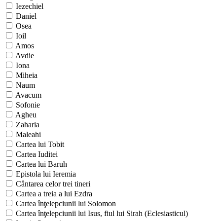
Iezechiel
Daniel
Osea
Ioil
Amos
Avdie
Iona
Miheia
Naum
Avacum
Sofonie
Agheu
Zaharia
Maleahi
Cartea lui Tobit
Cartea Iuditei
Cartea lui Baruh
Epistola lui Ieremia
Cântarea celor trei tineri
Cartea a treia a lui Ezdra
Cartea înţelepciunii lui Solomon
Cartea înţelepciunii lui Isus, fiul lui Sirah (Eclesiasticul)