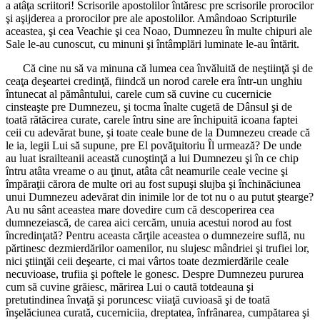
a atâţa scriitori! Scrisorile apostolilor întăresc pre scrisorile prorocilor
şi aşijderea a prorocilor pre ale apostolilor. Amândoao Scripturile
aceastea, şi cea Veachie şi cea Noao, Dumnezeu în multe chipuri ale
Sale le-au cunoscut, cu minuni şi întâmplări luminate le-au întărit.
Că cine nu să va minuna că lumea cea învăluită de neştiinţă şi de
ceaţa deşeartei credinţă, fiindcă un norod carele era într-un unghiu
întunecat al pământului, carele cum să cuvine cu cucernicie
cinsteaşte pre Dumnezeu, şi tocma înalte cugetă de Dânsul şi de
toată rătăcirea curate, carele întru sine are închipuită icoana faptei
ceii cu adevărat bune, şi toate ceale bune de la Dumnezeu creade că
le ia, legii Lui să supune, pre El povăţuitoriu Îl urmează? De unde
au luat israilteanii această cunoştinţă a lui Dumnezeu şi în ce chip
întru atâta vreame o au ţinut, atâta cât neamurile ceale vecine şi
împăraţii cărora de multe ori au fost supuşi slujba şi închinăciunea
unui Dumnezeu adevărat din inimile lor de tot nu o au putut ştearge?
Au nu sânt aceastea mare dovedire cum că descoperirea cea
dumnezeiască, de carea aici cercăm, unuia acestui norod au fost
încredinţată? Pentru aceasta cărţile aceastea o dumnezeire suflă, nu
părtinesc dezmierdărilor oamenilor, nu slujesc mândriei şi trufiei lor,
nici ştiinţăi ceii deşearte, ci mai vârtos toate dezmierdările ceale
necuvioase, trufiia şi poftele le gonesc. Despre Dumnezeu pururea
cum să cuvine grăiesc, mărirea Lui o caută totdeauna şi
pretutindinea învaţă şi poruncesc viiaţă cuvioasă şi de toată
înşelăciunea curată, cucerniciia, dreptatea, înfrânarea, cumpătarea şi