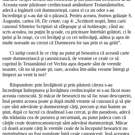
Aceasta easte păzitoare credincioasă amânduror Testamânturilor,
adecă a legăturii ceii dumnezeieşti, carea ei ca un odor s-au
încredinţat şi s-au dat să o păzască. Pentru aceaea, frumos grăiaşte S.
Augustin, cartea 18,
De cetate
, cap 4: „Scriitorii noştri, întru carii
canonul Sfintelor Scripturi să sfârşeaşte şi să hotăreaşte, când au
scris acealea, nu puţini în şcoale, cu pricitoare întrebări grăitori, ci în
ţarini şi în oraşe, cu cei învăţaţi şi cu cei neînvăţaţi, atâtea şi aşea de
multe noroade au crezut că Dumnezeu lor sau prin ei au grăit”.
Ci iarăşi cearcă în ce chip au putut şti besearica că această carte
easte dumnezeiască şi canonicească, de vreame ce ceale ce să
cuprind în Testamântul cel Vechiu aşea departe sânt de vremile
noastre, cât nu să poate şti, oare, acealea într-atâta vreame întregi şi
limpezi au venit la noi?
Răspundem: prin învăţătorii şi prin păstorii cărora s-au
încredinţat îndreptarea şi învăţătura credincioşilor ni s-au făcut noao
aceasta cunoscută. Şi măcar de besearicii nu să fac noao descoperiri,
însă pentru aceaea poate şi după multă vreame să cunoască şi să ştie
care sânt adevărate şi dumnezeieşti cărţi, precum şi mai înainte au
ştiut, după ce lucrul cu deadinsul l-au cercat, şi din paradosis, adecă
din trădaniia cea de pururea şi necurmată, au putut judeca cum că
cărţile ceale deuterocanoniceşti sânt adevărat dumnezeieşti. Măcar
că doară aceaste cărţi în vremile ceale de la începutul besearicii nu
pretutindinea au fost numărate întră ceale canoniceşti, însă aceastea