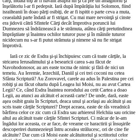
cărţi, îndată toţi ar fi năvălit asupra lui şi ca pre un amăgitoriu şi
înşelătoriu l-ar fi pedepsit. Iară după împărăţiia lui Solomon, fiind
israilteanii în doao părţi osibiţi, de ar fi ispitit o parte ceva a muta,
ceaealaltă parte îndată ar fi strigat. Cu mai mare nevoinţă şi cinste
era jidovii cătră Sfintele Cărţi decât împrotiva poruncii lui
Dumnezeu să îndrăznească a le strămuta, atâtea cărţi pretutindinea
împrăştiiate şi înaintea ochilor tuturor puse şi în mâinile tuturor
nicidecum nu s-ar fi putut strămuta şi nimene să nu fie strigat
împrotivă.
Iară ce zic de Esdra şi-şi închipuiesc cum că toate cărţile, la
stricarea Ierusalimului şi a besearicii carea s-au făcut de
Navohodonosor, au ars easte tocma de nimic şi fără de nici un
temeiu. Au Ieremie, Iezechiil, Daniil şi cei trei coconi nu cetea
Sfânta Scriptură? Au Zorovavel, carele au adus în Palestina pre cei
robiţi şi au făcut oltariu după Leagea lui Moisi, nu au avut Cartea
Legii? Ce, când Esdra înaintea norodului au cetit Cartea a doao
Legii, au atunci au alcătuit el această carte? De unde, dară, easte
aşea osibit graiu în Scripturi, deaca unul şi acelaşi au alcătuit şi au
scris toate cărţile Scripturei? Drept aceaea, easte de râs vreadnică
bârfirea celor ce zic cum că Esdra sau arhiereul Helchiia sau oricine
altul au alcătuit toate cărţile Sfintei Scripturi. Ci măcar de le-am
îngădui lor aceasta, ce ar face, de vreame ce haractirii şi însuşirile
descoperirei dumnezeieşti întru acealea strălucesc, ori de cine fie
alcătuite? Dar cum că Moisi easte alcătuitoriul şi scriitoriul celor