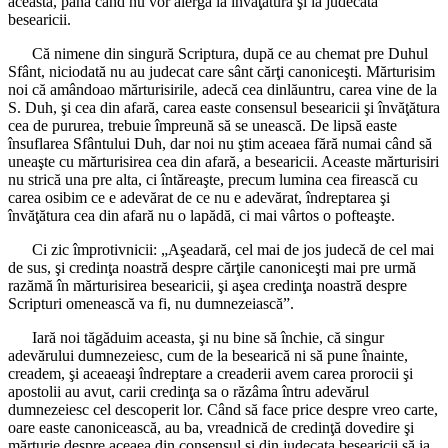
aceasta, până când nu vor alerga la învăţătura şi la judecata
besearicii.
Că nimene din singură Scriptura, după ce au chemat pre Duhul
Sfânt, niciodată nu au judecat care sânt cărţi canoniceşti. Mărturisim
noi că amândoao mărturisirile, adecă cea dinlăuntru, carea vine de la
S. Duh, şi cea din afară, carea easte consensul besearicii şi învăţătura
cea de pururea, trebuie împreună să se unească. De lipsă easte
însuflarea Sfântului Duh, dar noi nu ştim aceaea fără numai când să
uneaşte cu mărturisirea cea din afară, a besearicii. Aceaste mărturisiri
nu strică una pre alta, ci întăreaşte, precum lumina cea firească cu
carea osibim ce e adevărat de ce nu e adevărat, îndreptarea şi
învăţătura cea din afară nu o lapădă, ci mai vârtos o pofteaşte.
Ci zic împrotivnicii: „Aşeadară, cel mai de jos judecă de cel mai
de sus, şi credinţa noastră despre cărţile canoniceşti mai pre urmă
razămă în mărturisirea besearicii, şi aşea credinţa noastră despre
Scripturi omenească va fi, nu dumnezeiască”.
Iară noi tăgăduim aceasta, şi nu bine să închie, că singur
adevărului dumnezeiesc, cum de la besearică ni să pune înainte,
creadem, şi aceaeaşi îndreptare a creaderii avem carea prorocii şi
apostolii au avut, carii credinţa sa o răzâma întru adevărul
dumnezeiesc cel descoperit lor. Când să face price despre vreo carte,
oare easte canonicească, au ba, vreadnică de credinţă dovedire şi
mărturie despre aceaea din consensul şi din judecata besearicii să ia.