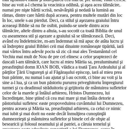
bine au voit a-l chema la veacinica odihnă, şi aşea acea tălmăcire,
numai pre nişte hârtii scrisă, nesăvârşită şi nedată la lumină au
rămas, dintre care hârtii după aceaea, pentru multele mutări din loc
în loc, unele s-au pierdut. Deci, ca stilul şi aşezarea graiului întru
aceaeaşi Biblie să nu fie osibit, puindu-se unele dintru acea
tălmăcire, altele dintru a altuia, s-au socotit ca toată Bibliia de unul
cu aseamenea stil şi aşezare a graiului să se tălmăcească. Deci,
având eu îndeletnicire, m-am îndemnat să mă apuc de atâta lucru şi
să îndreptez graiul Bibliei ceii mai dinainte româneaşte tipărită, iară
mai vârtos întru adevăr pociu să zic că mai ales Testamântul cel
Vechiu mai mult de Nou de pre cel elinesc a celor şeaptezeci de
dascali l-am tălmăcit, care lucru al mieu Măriia sa, prealuminatul şi
preasfinţitul domn IOAN BOB, vlădica a toată Ţara Ardealului şi al
părţilor Ţării Ungureşti şi al Făgăraşului episcop, iară al mieu prea
bun părinte, nu numai l-au ajutat şi l-au ocrotit, ci bine au voit şi la
sine a-l lua, şi ca un bun păstoriu pururea priveghitoriu împregiurul
turmei şi cu deadinsul străduitoriu şi grijitoriu de mântuirea sufletelor
celor de la marele şi întâiul arhiereu, Hristos Dumnezeu, lui
încredinţate, bine ştiind că cea mai mare şi mai întâia detorie a
păstoriului sufletesc easte propoveduirea cuvântului lui Dumnezeu,
pentru aceaea şi Măriia sa, preasfinţitul arhiereu, ca celui ce nimic
mai iubit şi mai dorit nu easte decât înmulţirea cunoştinţăi
dumnezeieşti şi mântuirea sufletelor şi binele cel de obşte al
besearicii şi folosul neamului şi al patriei, a căruia temeiul şi